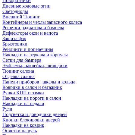
Поворотники
Дневные ходовые огни
Светодиоды
Внешний Тюнинг
Контейнеры и чехлы запасного колеса
Решетки радиатора и бампера
Дефлекторы окон и капота
Защита фар
Брызговики
Рейлинги и поперечины
Накладки на зеркала и корпусы
Сетки для бампера
Эмблемы, наклейки, шильдики
Тюнинг салона
Отделка салона
Панели приборов | шкалы и кольца
Коврики в салон и багажник
Ручки КПП и замки
Накладки на пороги в салон
Накладки на педали
Рули
Подсветка и доводчики дверей
Кнопки блокировки дверей
Накладки на коврик
Оплетки на руль