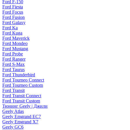
Ford F-150
Ford Fiesta
Ford Focus
Ford Fusion
Ford Galaxy
Ford Ka
Ford Kuga
Ford Maverick
Ford Mondeo
Ford Mustang
Ford Probe
Ford Ranger
Ford S-Max
Ford Taurus
Ford Thunderbird
Ford Tourneo Connect
Ford Tourneo Custom
Ford Transit
Ford Transit Connect
Ford Transit Custom
Тюнинг Geely | Джили
Geely Atlas
Geely Emgrand EC7
Geely Emgrand X7
Geely GC6