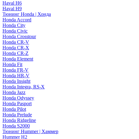
Haval H6
Haval H9
Тюнинг Honda | Хонда
Honda Accord
Honda City
Honda Civic
Honda Crosstour
Honda CR-V
Honda CR-X
Honda CR-Z
Honda Element
Honda Fit
Honda FR-V
Honda HR-V
Honda Insight
Honda Integra, RS-X
Honda Jazz
Honda Odyssey
Honda Pasport
Honda Pilot
Honda Prelude
Honda Ridgeline
Honda S2000
Тюнинг Hummer | Хаммер
Hummer H2