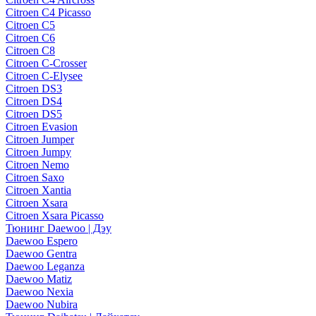
Citroen C4 Picasso
Citroen C5
Citroen C6
Citroen C8
Citroen C-Crosser
Citroen C-Elysee
Citroen DS3
Citroen DS4
Citroen DS5
Citroen Evasion
Citroen Jumper
Citroen Jumpy
Citroen Nemo
Citroen Saxo
Citroen Xantia
Citroen Xsara
Citroen Xsara Picasso
Тюнинг Daewoo | Дэу
Daewoo Espero
Daewoo Gentra
Daewoo Leganza
Daewoo Matiz
Daewoo Nexia
Daewoo Nubira