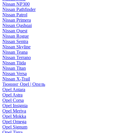
Nissan NP300
Nissan Pathfinder
Nissan Patrol
Nissan Primera
Nissan Qashqai
Nissan Quest
Nissan Rogue
Nissan Sentra
Nissan Skyline
Nissan Teana
Nissan Terrano
Nissan Tiida
Nissan Titan
Nissan Versa
Nissan X-Trail
Тюнинг Opel | Опель
Opel Antara
Opel Astra
Opel Corsa
Opel Insignia
Opel Meriva
Opel Mokka
Opel Omega
Opel Signum
Opel Tigra