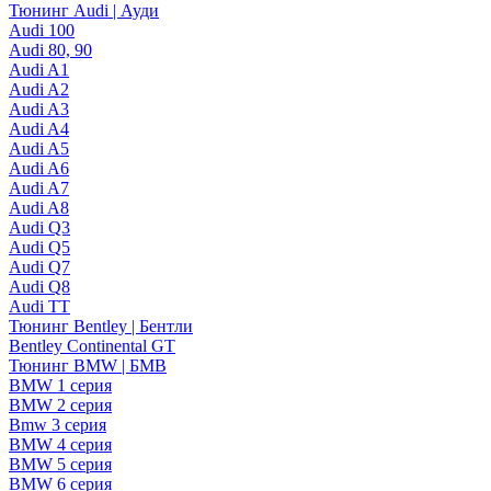
Тюнинг Audi | Ауди
Audi 100
Audi 80, 90
Audi A1
Audi A2
Audi A3
Audi A4
Audi A5
Audi A6
Audi A7
Audi A8
Audi Q3
Audi Q5
Audi Q7
Audi Q8
Audi TT
Тюнинг Bentley | Бентли
Bentley Continental GT
Тюнинг BMW | БМВ
BMW 1 серия
BMW 2 серия
Bmw 3 серия
BMW 4 серия
BMW 5 серия
BMW 6 серия