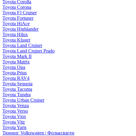
Toyota Corolla
Toyota Corona
Toyota FJ Cruiser
Toyota Fortuner
Toyota HiAce
Toyota Highlander
Toyota Hilux
Toyota Kluger
Toyota Land Cruiser
Toyota Land Cruiser Prado
Toyota Mark II
Toyota Matrix
Toyota Opa
Toyota Prius
Toyota RAV4
Toyota Sequoia
Toyota Tacoma
Toyota Tundra
Toyota Urban Cruiser
Toyota Venza
Toyota Verso
Toyota Vios
Toyota Vitz
Toyota Yaris
Тюнинг Volkswagen | Фольксваген