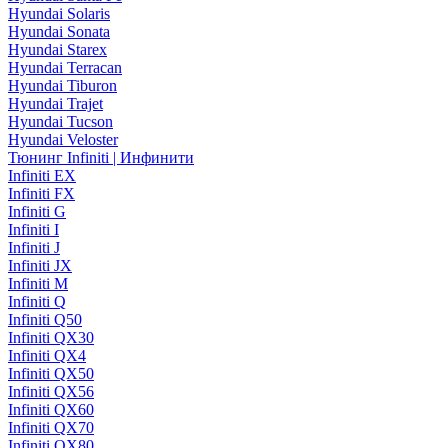
Hyundai Solaris
Hyundai Sonata
Hyundai Starex
Hyundai Terracan
Hyundai Tiburon
Hyundai Trajet
Hyundai Tucson
Hyundai Veloster
Тюнинг Infiniti | Инфинити
Infiniti EX
Infiniti FX
Infiniti G
Infiniti I
Infiniti J
Infiniti JX
Infiniti M
Infiniti Q
Infiniti Q50
Infiniti QX30
Infiniti QX4
Infiniti QX50
Infiniti QX56
Infiniti QX60
Infiniti QX70
Infiniti QX80