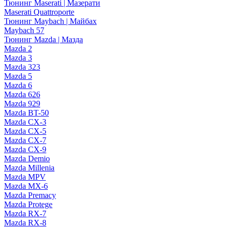
Тюнинг Maserati | Мазерати
Maserati Quattroporte
Тюнинг Maybach | Майбах
Maybach 57
Тюнинг Mazda | Мазда
Mazda 2
Mazda 3
Mazda 323
Mazda 5
Mazda 6
Mazda 626
Mazda 929
Mazda BT-50
Mazda CX-3
Mazda CX-5
Mazda CX-7
Mazda CX-9
Mazda Demio
Mazda Millenia
Mazda MPV
Mazda MX-6
Mazda Premacy
Mazda Protege
Mazda RX-7
Mazda RX-8