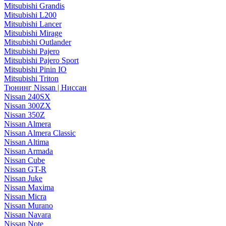
Mitsubishi Grandis
Mitsubishi L200
Mitsubishi Lancer
Mitsubishi Mirage
Mitsubishi Outlander
Mitsubishi Pajero
Mitsubishi Pajero Sport
Mitsubishi Pinin IO
Mitsubishi Triton
Тюнинг Nissan | Ниссан
Nissan 240SX
Nissan 300ZX
Nissan 350Z
Nissan Almera
Nissan Almera Classic
Nissan Altima
Nissan Armada
Nissan Cube
Nissan GT-R
Nissan Juke
Nissan Maxima
Nissan Micra
Nissan Murano
Nissan Navara
Nissan Note