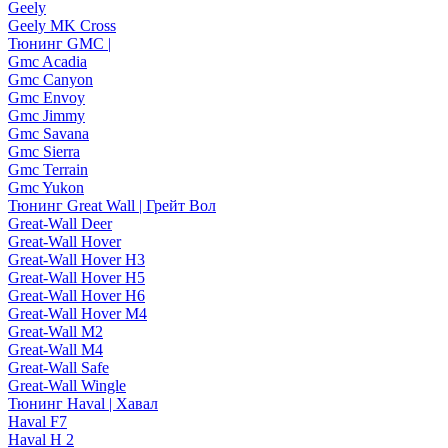
Geely
Geely MK Cross
Тюнинг GMC |
Gmc Acadia
Gmc Canyon
Gmc Envoy
Gmc Jimmy
Gmc Savana
Gmc Sierra
Gmc Terrain
Gmc Yukon
Тюнинг Great Wall | Грейт Вол
Great-Wall Deer
Great-Wall Hover
Great-Wall Hover H3
Great-Wall Hover H5
Great-Wall Hover H6
Great-Wall Hover M4
Great-Wall M2
Great-Wall M4
Great-Wall Safe
Great-Wall Wingle
Тюнинг Haval | Хавал
Haval F7
Haval H 2