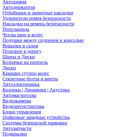
Автохимия
Автодержатели
Отбойники и защитные накладки
Удлинители ремня безопасности
Накладки на ремень безопасности
Пепельницы
Чехлы шин и колес
Подушки между сидением и консолью
Вешалки в салон
Полезное в дорогу
Шины и Диски
Колпачки на ниппель
Диски
Крышки ступиц колес
Секретные болты и винты
Автоэлектроника
Колонки | Динамики | Акустика
Автомагнитолы
Видеокамеры
Видеорегистраторы
Блоки управления
Цифровые зарядные устройства
Системы безопасной парковки
Автозапчасти
Подкрылки