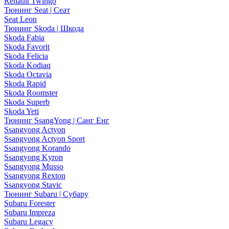
Renault Twingo
Тюнинг Seat | Сеат
Seat Leon
Тюнинг Skoda | Шкода
Skoda Fabia
Skoda Favorit
Skoda Felicia
Skoda Kodiaq
Skoda Octavia
Skoda Rapid
Skoda Roomster
Skoda Superb
Skoda Yeti
Тюнинг SsangYong | Санг Енг
Ssangyong Actyon
Ssangyong Actyon Sport
Ssangyong Korando
Ssangyong Kyron
Ssangyong Musso
Ssangyong Rexton
Ssangyong Stavic
Тюнинг Subaru | Субару
Subaru Forester
Subaru Impreza
Subaru Legacy