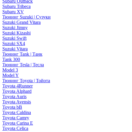
Subaru Outback
Subaru Tribeca
Subaru XV
Тюнинг Suzuki | Сузуки
Suzuki Grand Vitara
Suzuki Jimny
Suzuki Kizashi
Suzuki Swift
Suzuki SX4
Suzuki Vitara
Тюнинг Tank | Танк
Tank 300
Тюнинг Tesla | Тесла
Model 3
Model Y
Тюнинг Toyota | Тойота
Toyota 4Runner
Toyota Alphard
Toyota Auris
Toyota Avensis
Toyota bB
Toyota Caldina
Toyota Camry
Toyota Carina E
Toyota Celica