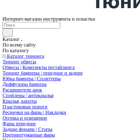
Интернет-магазин инструмента и оснастки
Каталог
По всему сайту
По каталогу
Каталог тюнинга
Тюнинг обвесы
Обвесы | Комплекты рестайлинга
Тюнинг бамперы | передние и задние
Юбка бампера | Сплиттеры
Диффузоры бампера
Расширители арок
Спойлеры | антикрылья
Крылья, капоты
Пластиковые пороги
Реснички на фары | Накладки
Оптика и освещение
Фары передние
Задние фонари | Стопы
Противотуманные фары