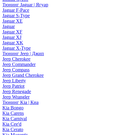
Тюнинг Jaguar | Ягуар
Jaguar F-Pace
Jaguar S-Type
Jaguar XE
Jaguar
Jaguar XF
Jaguar XJ
Jaguar XK
Jaguar X-Type
Тюнинг Jeep | Джип
Jeep Cherokee
Jeep Commander
Jeep Compass
Jeep Grand Cherokee
Jeep Liberty
Jeep Patriot
Jeep Renegade
Jeep Wrangler
Тюнинг Kia | Киа
Kia Bongo
Kia Carens
Kia Carnival
Kia Cee'd
Kia Cerato
Kia Magentis