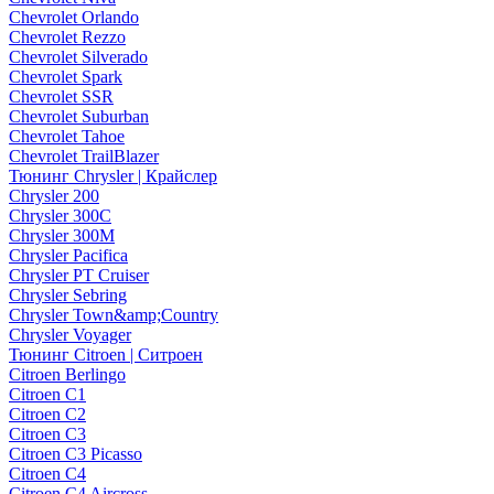
Chevrolet Orlando
Chevrolet Rezzo
Chevrolet Silverado
Chevrolet Spark
Chevrolet SSR
Chevrolet Suburban
Chevrolet Tahoe
Chevrolet TrailBlazer
Тюнинг Chrysler | Крайслер
Chrysler 200
Chrysler 300C
Chrysler 300M
Chrysler Pacifica
Chrysler PT Cruiser
Chrysler Sebring
Chrysler Town&amp;Country
Chrysler Voyager
Тюнинг Citroen | Ситроен
Citroen Berlingo
Citroen C1
Citroen C2
Citroen C3
Citroen C3 Picasso
Citroen C4
Citroen C4 Aircross