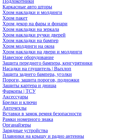
Подлокотники
Каркасные авто шторы
Хром накладки и молдинги
Хром пакет
Хром декор на фары и фонари
Хром накладки на зеркала
Хром накладки ручки дверей
Хром накладки на бампер
Хром молдинги на окна
Хром накладки на двери и молдинги
Навесное оборудование
Защита переднего бампера, кенгурятники
Насадки на глушитель | Выхлоп
Защита заднего бампера, уголки
Пороги, защита порогов, подножки
Защиты картера и днища
Фаркопы | ТСУ
Аксессуары
Брелки и ключи
Авточехлы
Вставки в замок ремня безопасности
Рамки номерного знака
Органайзеры
Зарядные устройства
Плавники на крышу и радио антенны