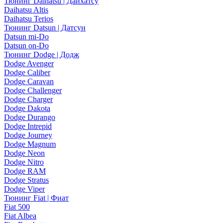
Тюнинг Daihatsu | Дайхатсу
Daihatsu Altis
Daihatsu Terios
Тюнинг Datsun | Датсун
Datsun mi-Do
Datsun on-Do
Тюнинг Dodge | Додж
Dodge Avenger
Dodge Caliber
Dodge Caravan
Dodge Challenger
Dodge Charger
Dodge Dakota
Dodge Durango
Dodge Intrepid
Dodge Journey
Dodge Magnum
Dodge Neon
Dodge Nitro
Dodge RAM
Dodge Stratus
Dodge Viper
Тюнинг Fiat | Фиат
Fiat 500
Fiat Albea