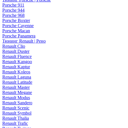
Porsche 911
Porsche 944
Porsche 968
Porsche Boxter
Porsche Cayenne
Porsche Macan
Porsche Panamera
Тюнинг Renault | Рено
Renault Clio
Renault Duster
Renault Fluence
Renault Kangoo
Renault Kaptur
Renault Koleos
Renault Laguna
Renault Latitude
Renault Master
Renault Megane
Renault Modus
Renault Sandero
Renault Scenic
Renault Symbol
Renault Thalia
Renault Trafic