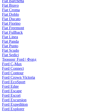
Fiat Barchetta
Fiat Bravo
Fiat Croma
Fiat Doblo
Fiat Ducato
Fiat Fiorino
Fiat Freemont
Fiat Fullback
Fiat Linea
Fiat Panda
Fiat Punto
Fiat Scudo
Fiat Sedici
Тюнинг Ford | Форд
Ford C-Max
Ford Connect
Ford Contour
Ford Crown Victoria
Ford EcoSport
Ford Edge
Ford Escape
Ford Escort
Ford Excursion
Ford Expedition
Ford Explorer