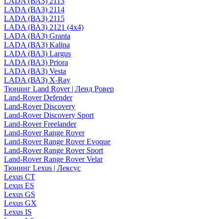
LADA (ВАЗ) 2113
LADA (ВАЗ) 2114
LADA (ВАЗ) 2115
LADA (ВАЗ) 2121 (4x4)
LADA (ВАЗ) Granta
LADA (ВАЗ) Kalina
LADA (ВАЗ) Largus
LADA (ВАЗ) Priora
LADA (ВАЗ) Vesta
LADA (ВАЗ) X-Ray
Тюнинг Land Rover | Ленд Ровер
Land-Rover Defender
Land-Rover Discovery
Land-Rover Discovery Sport
Land-Rover Freelander
Land-Rover Range Rover
Land-Rover Range Rover Evoque
Land-Rover Range Rover Sport
Land-Rover Range Rover Velar
Тюнинг Lexus | Лексус
Lexus CT
Lexus ES
Lexus GS
Lexus GX
Lexus IS