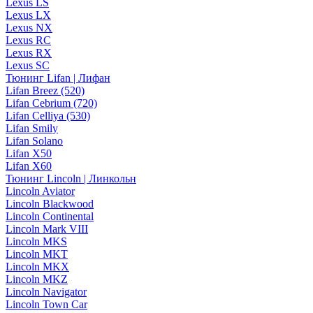
Lexus LS
Lexus LX
Lexus NX
Lexus RC
Lexus RX
Lexus SC
Тюнинг Lifan | Лифан
Lifan Breez (520)
Lifan Cebrium (720)
Lifan Celliya (530)
Lifan Smily
Lifan Solano
Lifan X50
Lifan X60
Тюнинг Lincoln | Линкольн
Lincoln Aviator
Lincoln Blackwood
Lincoln Continental
Lincoln Mark VIII
Lincoln MKS
Lincoln MKT
Lincoln MKX
Lincoln MKZ
Lincoln Navigator
Lincoln Town Car