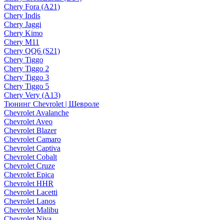
Chery Fora (A21)
Chery Indis
Chery Jaggi
Chery Kimo
Chery M11
Chery QQ6 (S21)
Chery Tiggo
Chery Tiggo 2
Chery Tiggo 3
Chery Tiggo 5
Chery Very (A13)
Тюнинг Chevrolet | Шевроле
Chevrolet Avalanche
Chevrolet Aveo
Chevrolet Blazer
Chevrolet Camaro
Chevrolet Captiva
Chevrolet Cobalt
Chevrolet Cruze
Chevrolet Epica
Chevrolet HHR
Chevrolet Lacetti
Chevrolet Lanos
Chevrolet Malibu
Chevrolet Niva