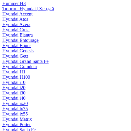
Hummer H3
Тюнинг Hyundai | Хендай
Hyundai Accent
Hyundai Atos
Hyundai Azera
Hyundai Creta
Hyundai Elantra
Hyundai Entourage
Hyundai Equus
Hyundai Genesis
Hyundai Getz
Hyundai Grand Santa Fe
Hyundai Grandeur
Hyundai H1
Hyundai H100
Hyundai i10
Hyundai i20
Hyundai i30
Hyundai i40
Hyundai ix20
Hyundai ix35
Hyundai ix55
Hyundai Matrix
Hyundai Porter
Hyundai Santa Fe