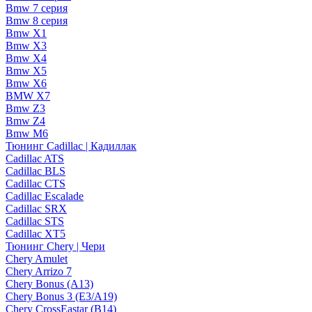
Bmw 7 серия
Bmw 8 серия
Bmw X1
Bmw X3
Bmw X4
Bmw X5
Bmw X6
BMW X7
Bmw Z3
Bmw Z4
Bmw М6
Тюнинг Cadillac | Кадиллак
Cadillac ATS
Cadillac BLS
Cadillac CTS
Cadillac Escalade
Cadillac SRX
Cadillac STS
Cadillac XT5
Тюнинг Chery | Чери
Chery Amulet
Chery Arrizo 7
Chery Bonus (A13)
Chery Bonus 3 (E3/A19)
Chery CrossEastar (B14)