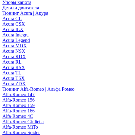
Упоры капота
Детали двигателя
Тюнинг Acura | Акура
Acura CL
Acura CSX
Acura ILX
Acura Integra
Acura Legend
Acura MDX
Acura NSX
Acura RDX
Acura RL
Acura RSX
Acura TL
Acura TSX
Acura ZDX
Тюнинг Alfa-Romeo | Альфа Ромео
Alfa-Romeo 147
Alfa-Romeo 156
Alfa-Romeo 159
Alfa-Romeo 166
Alfa-Romeo 4C
Alfa-Romeo Giulietta
Alfa-Romeo MiTo
Alfa-Romeo Spider