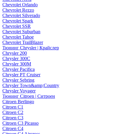
Chevrolet Orlando
Chevrolet Rezzo
Chevrolet Silverado
Chevrolet Spark
Chevrolet SSR
Chevrolet Suburban
Chevrolet Tahoe
Chevrolet TrailBlazer
Тюнинг Chrysler | Крайслер
Chrysler 200
Chrysler 300C
Chrysler 300M
Chrysler Pacifica
Chrysler PT Cruiser
Chrysler Sebring
Chrysler Town&amp;Country
Chrysler Voyager
Тюнинг Citroen | Ситроен
Citroen Berlingo
Citroen C1
Citroen C2
Citroen C3
Citroen C3 Picasso
Citroen C4
Citroen C4 Aircross