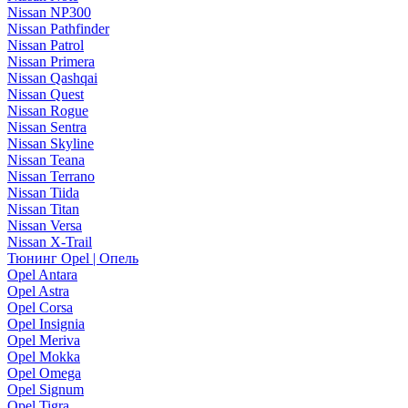
Nissan NP300
Nissan Pathfinder
Nissan Patrol
Nissan Primera
Nissan Qashqai
Nissan Quest
Nissan Rogue
Nissan Sentra
Nissan Skyline
Nissan Teana
Nissan Terrano
Nissan Tiida
Nissan Titan
Nissan Versa
Nissan X-Trail
Тюнинг Opel | Опель
Opel Antara
Opel Astra
Opel Corsa
Opel Insignia
Opel Meriva
Opel Mokka
Opel Omega
Opel Signum
Opel Tigra