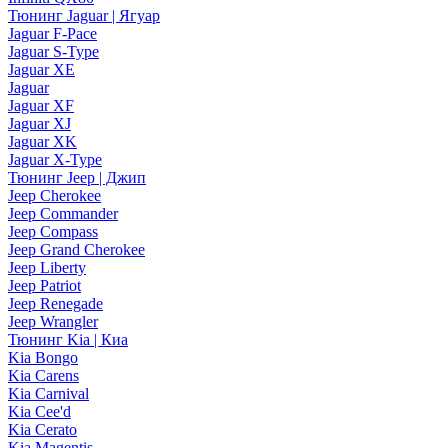
Тюнинг Jaguar | Ягуар
Jaguar F-Pace
Jaguar S-Type
Jaguar XE
Jaguar
Jaguar XF
Jaguar XJ
Jaguar XK
Jaguar X-Type
Тюнинг Jeep | Джип
Jeep Cherokee
Jeep Commander
Jeep Compass
Jeep Grand Cherokee
Jeep Liberty
Jeep Patriot
Jeep Renegade
Jeep Wrangler
Тюнинг Kia | Киа
Kia Bongo
Kia Carens
Kia Carnival
Kia Cee'd
Kia Cerato
Kia Magentis