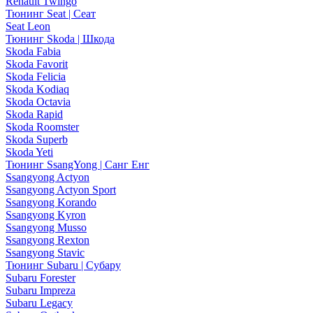
Renault Twingo
Тюнинг Seat | Сеат
Seat Leon
Тюнинг Skoda | Шкода
Skoda Fabia
Skoda Favorit
Skoda Felicia
Skoda Kodiaq
Skoda Octavia
Skoda Rapid
Skoda Roomster
Skoda Superb
Skoda Yeti
Тюнинг SsangYong | Санг Енг
Ssangyong Actyon
Ssangyong Actyon Sport
Ssangyong Korando
Ssangyong Kyron
Ssangyong Musso
Ssangyong Rexton
Ssangyong Stavic
Тюнинг Subaru | Субару
Subaru Forester
Subaru Impreza
Subaru Legacy