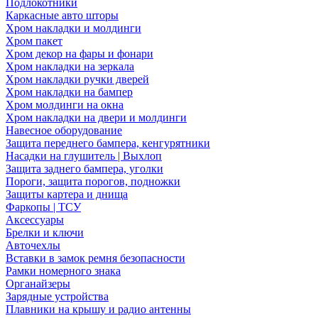
Подлокотники
Каркасные авто шторы
Хром накладки и молдинги
Хром пакет
Хром декор на фары и фонари
Хром накладки на зеркала
Хром накладки ручки дверей
Хром накладки на бампер
Хром молдинги на окна
Хром накладки на двери и молдинги
Навесное оборудование
Защита переднего бампера, кенгурятники
Насадки на глушитель | Выхлоп
Защита заднего бампера, уголки
Пороги, защита порогов, подножки
Защиты картера и днища
Фаркопы | ТСУ
Аксессуары
Брелки и ключи
Авточехлы
Вставки в замок ремня безопасности
Рамки номерного знака
Органайзеры
Зарядные устройства
Плавники на крышу и радио антенны