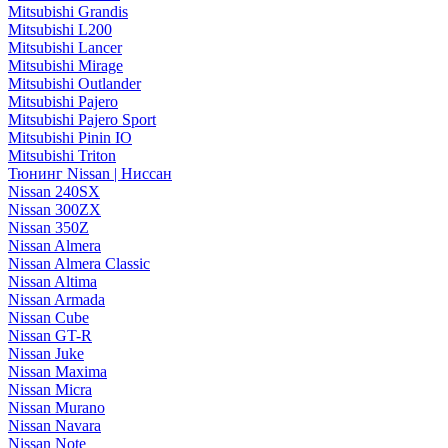
Mitsubishi Grandis
Mitsubishi L200
Mitsubishi Lancer
Mitsubishi Mirage
Mitsubishi Outlander
Mitsubishi Pajero
Mitsubishi Pajero Sport
Mitsubishi Pinin IO
Mitsubishi Triton
Тюнинг Nissan | Ниссан
Nissan 240SX
Nissan 300ZX
Nissan 350Z
Nissan Almera
Nissan Almera Classic
Nissan Altima
Nissan Armada
Nissan Cube
Nissan GT-R
Nissan Juke
Nissan Maxima
Nissan Micra
Nissan Murano
Nissan Navara
Nissan Note