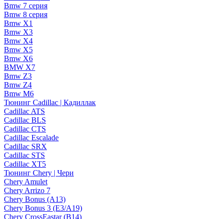
Bmw 7 серия
Bmw 8 серия
Bmw X1
Bmw X3
Bmw X4
Bmw X5
Bmw X6
BMW X7
Bmw Z3
Bmw Z4
Bmw М6
Тюнинг Cadillac | Кадиллак
Cadillac ATS
Cadillac BLS
Cadillac CTS
Cadillac Escalade
Cadillac SRX
Cadillac STS
Cadillac XT5
Тюнинг Chery | Чери
Chery Amulet
Chery Arrizo 7
Chery Bonus (A13)
Chery Bonus 3 (E3/A19)
Chery CrossEastar (B14)