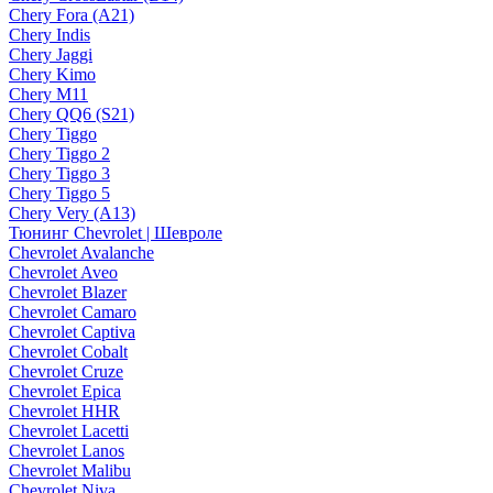
Chery Fora (A21)
Chery Indis
Chery Jaggi
Chery Kimo
Chery M11
Chery QQ6 (S21)
Chery Tiggo
Chery Tiggo 2
Chery Tiggo 3
Chery Tiggo 5
Chery Very (A13)
Тюнинг Chevrolet | Шевроле
Chevrolet Avalanche
Chevrolet Aveo
Chevrolet Blazer
Chevrolet Camaro
Chevrolet Captiva
Chevrolet Cobalt
Chevrolet Cruze
Chevrolet Epica
Chevrolet HHR
Chevrolet Lacetti
Chevrolet Lanos
Chevrolet Malibu
Chevrolet Niva