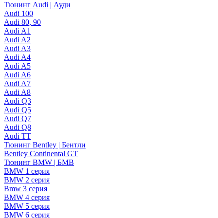
Тюнинг Audi | Ауди
Audi 100
Audi 80, 90
Audi A1
Audi A2
Audi A3
Audi A4
Audi A5
Audi A6
Audi A7
Audi A8
Audi Q3
Audi Q5
Audi Q7
Audi Q8
Audi TT
Тюнинг Bentley | Бентли
Bentley Continental GT
Тюнинг BMW | БМВ
BMW 1 серия
BMW 2 серия
Bmw 3 серия
BMW 4 серия
BMW 5 серия
BMW 6 серия