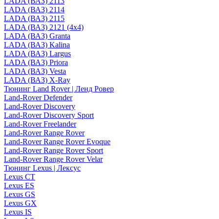
LADA (ВАЗ) 2113
LADA (ВАЗ) 2114
LADA (ВАЗ) 2115
LADA (ВАЗ) 2121 (4x4)
LADA (ВАЗ) Granta
LADA (ВАЗ) Kalina
LADA (ВАЗ) Largus
LADA (ВАЗ) Priora
LADA (ВАЗ) Vesta
LADA (ВАЗ) X-Ray
Тюнинг Land Rover | Ленд Ровер
Land-Rover Defender
Land-Rover Discovery
Land-Rover Discovery Sport
Land-Rover Freelander
Land-Rover Range Rover
Land-Rover Range Rover Evoque
Land-Rover Range Rover Sport
Land-Rover Range Rover Velar
Тюнинг Lexus | Лексус
Lexus CT
Lexus ES
Lexus GS
Lexus GX
Lexus IS