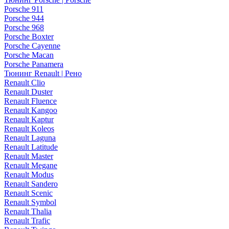
Porsche 911
Porsche 944
Porsche 968
Porsche Boxter
Porsche Cayenne
Porsche Macan
Porsche Panamera
Тюнинг Renault | Рено
Renault Clio
Renault Duster
Renault Fluence
Renault Kangoo
Renault Kaptur
Renault Koleos
Renault Laguna
Renault Latitude
Renault Master
Renault Megane
Renault Modus
Renault Sandero
Renault Scenic
Renault Symbol
Renault Thalia
Renault Trafic