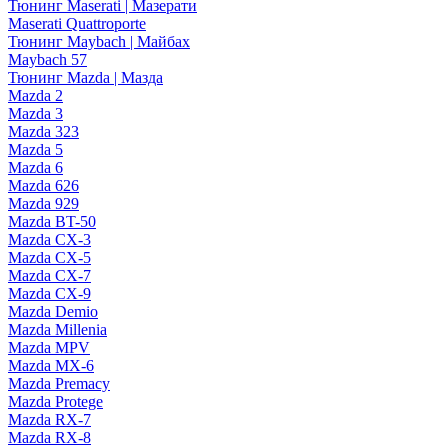
Тюнинг Maserati | Мазерати
Maserati Quattroporte
Тюнинг Maybach | Майбах
Maybach 57
Тюнинг Mazda | Мазда
Mazda 2
Mazda 3
Mazda 323
Mazda 5
Mazda 6
Mazda 626
Mazda 929
Mazda BT-50
Mazda CX-3
Mazda CX-5
Mazda CX-7
Mazda CX-9
Mazda Demio
Mazda Millenia
Mazda MPV
Mazda MX-6
Mazda Premacy
Mazda Protege
Mazda RX-7
Mazda RX-8