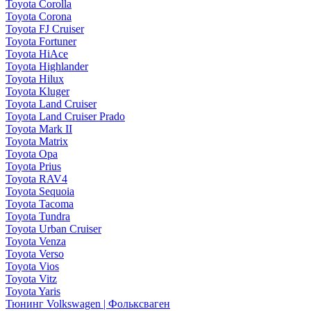
Toyota Corolla
Toyota Corona
Toyota FJ Cruiser
Toyota Fortuner
Toyota HiAce
Toyota Highlander
Toyota Hilux
Toyota Kluger
Toyota Land Cruiser
Toyota Land Cruiser Prado
Toyota Mark II
Toyota Matrix
Toyota Opa
Toyota Prius
Toyota RAV4
Toyota Sequoia
Toyota Tacoma
Toyota Tundra
Toyota Urban Cruiser
Toyota Venza
Toyota Verso
Toyota Vios
Toyota Vitz
Toyota Yaris
Тюнинг Volkswagen | Фольксваген