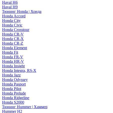
Haval H6
Haval H9
Тюнинг Honda | Хонда
Honda Accord
Honda City
Honda Civic
Honda Crosstour
Honda CR-V
Honda CR-X
Honda CR-Z
Honda Element
Honda Fit
Honda FR-V
Honda HR-V
Honda Insight
Honda Integra, RS-X
Honda Jazz
Honda Odyssey
Honda Pasport
Honda Pilot
Honda Prelude
Honda Ridgeline
Honda S2000
Тюнинг Hummer | Хаммер
Hummer H2