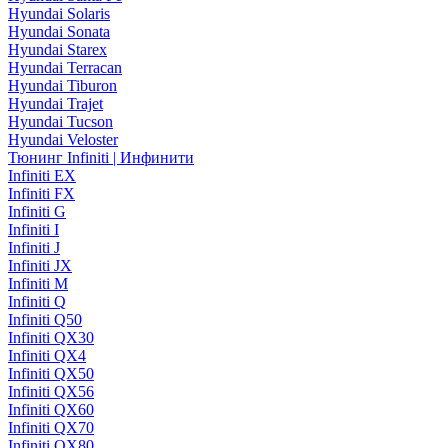
Hyundai Solaris
Hyundai Sonata
Hyundai Starex
Hyundai Terracan
Hyundai Tiburon
Hyundai Trajet
Hyundai Tucson
Hyundai Veloster
Тюнинг Infiniti | Инфинити
Infiniti EX
Infiniti FX
Infiniti G
Infiniti I
Infiniti J
Infiniti JX
Infiniti M
Infiniti Q
Infiniti Q50
Infiniti QX30
Infiniti QX4
Infiniti QX50
Infiniti QX56
Infiniti QX60
Infiniti QX70
Infiniti QX80