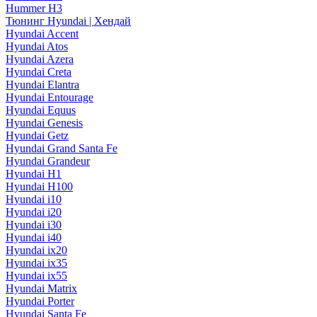
Hummer H3
Тюнинг Hyundai | Хендай
Hyundai Accent
Hyundai Atos
Hyundai Azera
Hyundai Creta
Hyundai Elantra
Hyundai Entourage
Hyundai Equus
Hyundai Genesis
Hyundai Getz
Hyundai Grand Santa Fe
Hyundai Grandeur
Hyundai H1
Hyundai H100
Hyundai i10
Hyundai i20
Hyundai i30
Hyundai i40
Hyundai ix20
Hyundai ix35
Hyundai ix55
Hyundai Matrix
Hyundai Porter
Hyundai Santa Fe