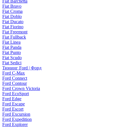
Fiat Barchetta
Fiat Bravo
Fiat Croma
Fiat Doblo
Fiat Ducato
Fiat Fiorino
Fiat Freemont
Fiat Fullback
Fiat Linea
Fiat Panda
Fiat Punto
Fiat Scudo
Fiat Sedici
Тюнинг Ford | Форд
Ford C-Max
Ford Connect
Ford Contour
Ford Crown Victoria
Ford EcoSport
Ford Edge
Ford Escape
Ford Escort
Ford Excursion
Ford Expedition
Ford Explorer