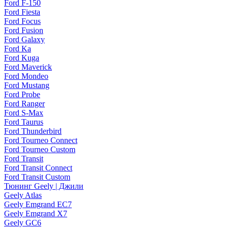
Ford F-150
Ford Fiesta
Ford Focus
Ford Fusion
Ford Galaxy
Ford Ka
Ford Kuga
Ford Maverick
Ford Mondeo
Ford Mustang
Ford Probe
Ford Ranger
Ford S-Max
Ford Taurus
Ford Thunderbird
Ford Tourneo Connect
Ford Tourneo Custom
Ford Transit
Ford Transit Connect
Ford Transit Custom
Тюнинг Geely | Джили
Geely Atlas
Geely Emgrand EC7
Geely Emgrand X7
Geely GC6