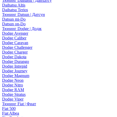
Тюнинг Daihatsu | Дайхатсу
Daihatsu Altis
Daihatsu Terios
Тюнинг Datsun | Датсун
Datsun mi-Do
Datsun on-Do
Тюнинг Dodge | Додж
Dodge Avenger
Dodge Caliber
Dodge Caravan
Dodge Challenger
Dodge Charger
Dodge Dakota
Dodge Durango
Dodge Intrepid
Dodge Journey
Dodge Magnum
Dodge Neon
Dodge Nitro
Dodge RAM
Dodge Stratus
Dodge Viper
Тюнинг Fiat | Фиат
Fiat 500
Fiat Albea