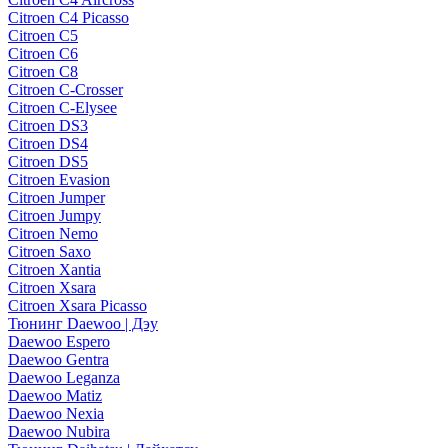
Citroen C4 Picasso
Citroen C5
Citroen C6
Citroen C8
Citroen C-Crosser
Citroen C-Elysee
Citroen DS3
Citroen DS4
Citroen DS5
Citroen Evasion
Citroen Jumper
Citroen Jumpy
Citroen Nemo
Citroen Saxo
Citroen Xantia
Citroen Xsara
Citroen Xsara Picasso
Тюнинг Daewoo | Дэу
Daewoo Espero
Daewoo Gentra
Daewoo Leganza
Daewoo Matiz
Daewoo Nexia
Daewoo Nubira