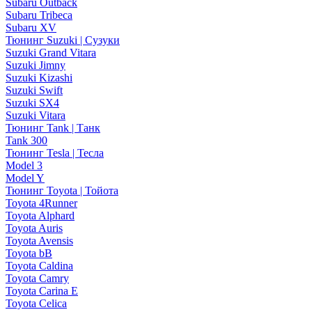
Subaru Outback
Subaru Tribeca
Subaru XV
Тюнинг Suzuki | Сузуки
Suzuki Grand Vitara
Suzuki Jimny
Suzuki Kizashi
Suzuki Swift
Suzuki SX4
Suzuki Vitara
Тюнинг Tank | Танк
Tank 300
Тюнинг Tesla | Тесла
Model 3
Model Y
Тюнинг Toyota | Тойота
Toyota 4Runner
Toyota Alphard
Toyota Auris
Toyota Avensis
Toyota bB
Toyota Caldina
Toyota Camry
Toyota Carina E
Toyota Celica