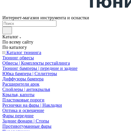
Интернет-магазин инструмента и оснастки
Каталог
По всему сайту
По каталогу
Каталог тюнинга
Тюнинг обвесы
Обвесы | Комплекты рестайлинга
Тюнинг бамперы | передние и задние
Юбка бампера | Сплиттеры
Диффузоры бампера
Расширители арок
Спойлеры | антикрылья
Крылья, капоты
Пластиковые пороги
Реснички на фары | Накладки
Оптика и освещение
Фары передние
Задние фонари | Стопы
Противотуманные фары