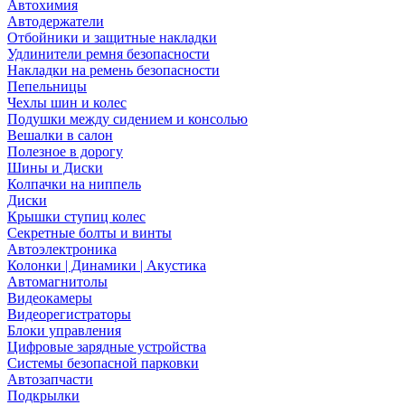
Автохимия
Автодержатели
Отбойники и защитные накладки
Удлинители ремня безопасности
Накладки на ремень безопасности
Пепельницы
Чехлы шин и колес
Подушки между сидением и консолью
Вешалки в салон
Полезное в дорогу
Шины и Диски
Колпачки на ниппель
Диски
Крышки ступиц колес
Секретные болты и винты
Автоэлектроника
Колонки | Динамики | Акустика
Автомагнитолы
Видеокамеры
Видеорегистраторы
Блоки управления
Цифровые зарядные устройства
Системы безопасной парковки
Автозапчасти
Подкрылки