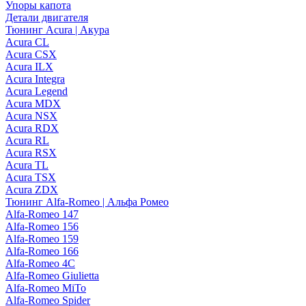
Упоры капота
Детали двигателя
Тюнинг Acura | Акура
Acura CL
Acura CSX
Acura ILX
Acura Integra
Acura Legend
Acura MDX
Acura NSX
Acura RDX
Acura RL
Acura RSX
Acura TL
Acura TSX
Acura ZDX
Тюнинг Alfa-Romeo | Альфа Ромео
Alfa-Romeo 147
Alfa-Romeo 156
Alfa-Romeo 159
Alfa-Romeo 166
Alfa-Romeo 4C
Alfa-Romeo Giulietta
Alfa-Romeo MiTo
Alfa-Romeo Spider