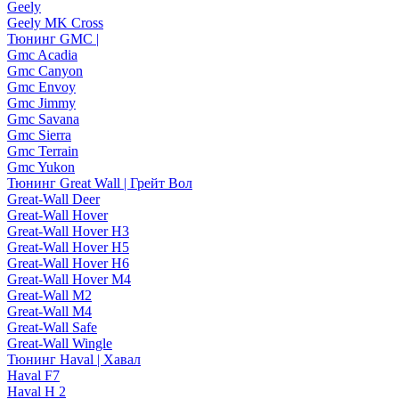
Geely
Geely MK Cross
Тюнинг GMC |
Gmc Acadia
Gmc Canyon
Gmc Envoy
Gmc Jimmy
Gmc Savana
Gmc Sierra
Gmc Terrain
Gmc Yukon
Тюнинг Great Wall | Грейт Вол
Great-Wall Deer
Great-Wall Hover
Great-Wall Hover H3
Great-Wall Hover H5
Great-Wall Hover H6
Great-Wall Hover M4
Great-Wall M2
Great-Wall M4
Great-Wall Safe
Great-Wall Wingle
Тюнинг Haval | Хавал
Haval F7
Haval H 2