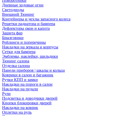
Поворотники
Дневные ходовые огни
Светодиоды
Внешний Тюнинг
Контейнеры и чехлы запасного колеса
Решетки радиатора и бампера
Дефлекторы окон и капота
Защита фар
Брызговики
Рейлинги и поперечины
Накладки на зеркала и корпусы
Сетки для бампера
Эмблемы, наклейки, шильдики
Тюнинг салона
Отделка салона
Панели приборов | шкалы и кольца
Коврики в салон и багажник
Ручки КПП и замки
Накладки на пороги в салон
Накладки на педали
Рули
Подсветка и доводчики дверей
Кнопки блокировки дверей
Накладки на коврик
Оплетки на руль