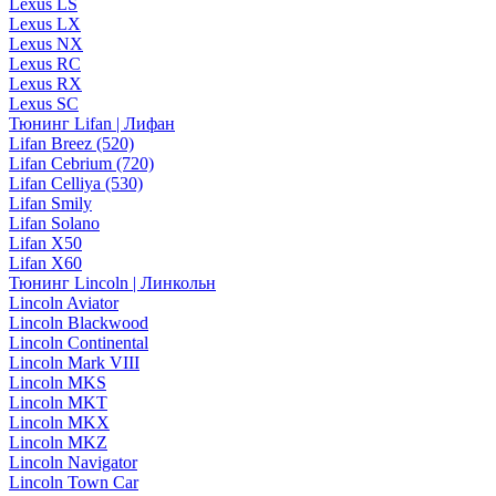
Lexus LS
Lexus LX
Lexus NX
Lexus RC
Lexus RX
Lexus SC
Тюнинг Lifan | Лифан
Lifan Breez (520)
Lifan Cebrium (720)
Lifan Celliya (530)
Lifan Smily
Lifan Solano
Lifan X50
Lifan X60
Тюнинг Lincoln | Линкольн
Lincoln Aviator
Lincoln Blackwood
Lincoln Continental
Lincoln Mark VIII
Lincoln MKS
Lincoln MKT
Lincoln MKX
Lincoln MKZ
Lincoln Navigator
Lincoln Town Car