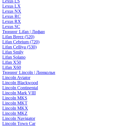
Lexus LS
Lexus LX
Lexus NX
Lexus RC
Lexus RX
Lexus SC
Тюнинг Lifan | Лифан
Lifan Breez (520)
Lifan Cebrium (720)
Lifan Celliya (530)
Lifan Smily
Lifan Solano
Lifan X50
Lifan X60
Тюнинг Lincoln | Линкольн
Lincoln Aviator
Lincoln Blackwood
Lincoln Continental
Lincoln Mark VIII
Lincoln MKS
Lincoln MKT
Lincoln MKX
Lincoln MKZ
Lincoln Navigator
Lincoln Town Car