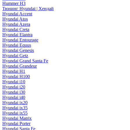
Hummer H3
Тюнинг Hyundai | Хендай
Hyundai Accent
Hyundai Atos
Hyundai Azera
Hyundai Creta
Hyundai Elantra
Hyundai Entourage
Hyundai Equus
Hyundai Genesis
Hyundai Getz
Hyundai Grand Santa Fe
Hyundai Grandeur
Hyundai H1
Hyundai H100
Hyundai i10
Hyundai i20
Hyundai i30
Hyundai i40
Hyundai ix20
Hyundai ix35
Hyundai ix55
Hyundai Matrix
Hyundai Porter
Hyundai Santa Fe