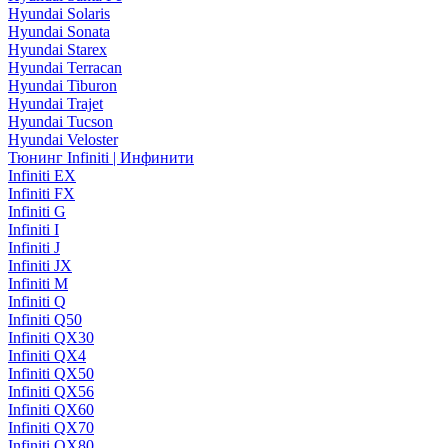
Hyundai Solaris
Hyundai Sonata
Hyundai Starex
Hyundai Terracan
Hyundai Tiburon
Hyundai Trajet
Hyundai Tucson
Hyundai Veloster
Тюнинг Infiniti | Инфинити
Infiniti EX
Infiniti FX
Infiniti G
Infiniti I
Infiniti J
Infiniti JX
Infiniti M
Infiniti Q
Infiniti Q50
Infiniti QX30
Infiniti QX4
Infiniti QX50
Infiniti QX56
Infiniti QX60
Infiniti QX70
Infiniti QX80