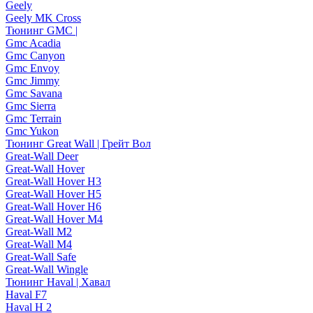
Geely
Geely MK Cross
Тюнинг GMC |
Gmc Acadia
Gmc Canyon
Gmc Envoy
Gmc Jimmy
Gmc Savana
Gmc Sierra
Gmc Terrain
Gmc Yukon
Тюнинг Great Wall | Грейт Вол
Great-Wall Deer
Great-Wall Hover
Great-Wall Hover H3
Great-Wall Hover H5
Great-Wall Hover H6
Great-Wall Hover M4
Great-Wall M2
Great-Wall M4
Great-Wall Safe
Great-Wall Wingle
Тюнинг Haval | Хавал
Haval F7
Haval H 2