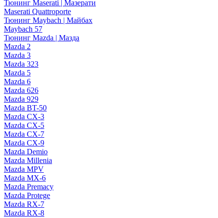
Тюнинг Maserati | Мазерати
Maserati Quattroporte
Тюнинг Maybach | Майбах
Maybach 57
Тюнинг Mazda | Мазда
Mazda 2
Mazda 3
Mazda 323
Mazda 5
Mazda 6
Mazda 626
Mazda 929
Mazda BT-50
Mazda CX-3
Mazda CX-5
Mazda CX-7
Mazda CX-9
Mazda Demio
Mazda Millenia
Mazda MPV
Mazda MX-6
Mazda Premacy
Mazda Protege
Mazda RX-7
Mazda RX-8