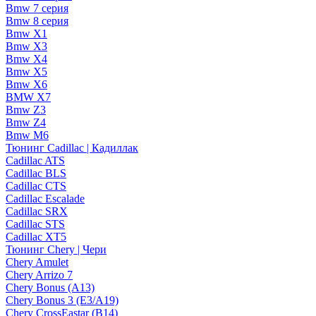
Bmw 7 серия
Bmw 8 серия
Bmw X1
Bmw X3
Bmw X4
Bmw X5
Bmw X6
BMW X7
Bmw Z3
Bmw Z4
Bmw М6
Тюнинг Cadillac | Кадиллак
Cadillac ATS
Cadillac BLS
Cadillac CTS
Cadillac Escalade
Cadillac SRX
Cadillac STS
Cadillac XT5
Тюнинг Chery | Чери
Chery Amulet
Chery Arrizo 7
Chery Bonus (A13)
Chery Bonus 3 (E3/A19)
Chery CrossEastar (B14)