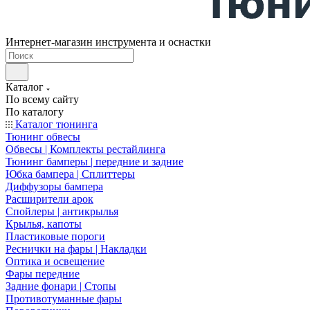
Интернет-магазин инструмента и оснастки
Каталог
По всему сайту
По каталогу
Каталог тюнинга
Тюнинг обвесы
Обвесы | Комплекты рестайлинга
Тюнинг бамперы | передние и задние
Юбка бампера | Сплиттеры
Диффузоры бампера
Расширители арок
Спойлеры | антикрылья
Крылья, капоты
Пластиковые пороги
Реснички на фары | Накладки
Оптика и освещение
Фары передние
Задние фонари | Стопы
Противотуманные фары