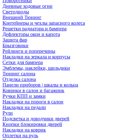
Поворотники
Дневные ходовые огни
Светодиоды
Внешний Тюнинг
Контейнеры и чехлы запасного колеса
Решетки радиатора и бампера
Дефлекторы окон и капота
Защита фар
Брызговики
Рейлинги и поперечины
Накладки на зеркала и корпусы
Сетки для бампера
Эмблемы, наклейки, шильдики
Тюнинг салона
Отделка салона
Панели приборов | шкалы и кольца
Коврики в салон и багажник
Ручки КПП и замки
Накладки на пороги в салон
Накладки на педали
Рули
Подсветка и доводчики дверей
Кнопки блокировки дверей
Накладки на коврик
Оплетки на руль