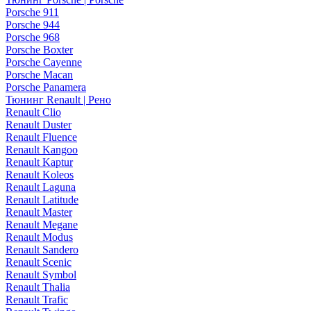
Porsche 911
Porsche 944
Porsche 968
Porsche Boxter
Porsche Cayenne
Porsche Macan
Porsche Panamera
Тюнинг Renault | Рено
Renault Clio
Renault Duster
Renault Fluence
Renault Kangoo
Renault Kaptur
Renault Koleos
Renault Laguna
Renault Latitude
Renault Master
Renault Megane
Renault Modus
Renault Sandero
Renault Scenic
Renault Symbol
Renault Thalia
Renault Trafic