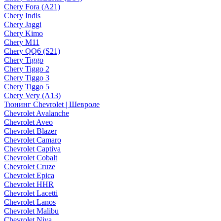
Chery Fora (A21)
Chery Indis
Chery Jaggi
Chery Kimo
Chery M11
Chery QQ6 (S21)
Chery Tiggo
Chery Tiggo 2
Chery Tiggo 3
Chery Tiggo 5
Chery Very (A13)
Тюнинг Chevrolet | Шевроле
Chevrolet Avalanche
Chevrolet Aveo
Chevrolet Blazer
Chevrolet Camaro
Chevrolet Captiva
Chevrolet Cobalt
Chevrolet Cruze
Chevrolet Epica
Chevrolet HHR
Chevrolet Lacetti
Chevrolet Lanos
Chevrolet Malibu
Chevrolet Niva