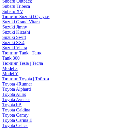
Subaru Outback
Subaru Tribeca
Subaru XV
Тюнинг Suzuki | Сузуки
Suzuki Grand Vitara
Suzuki Jimny
Suzuki Kizashi
Suzuki Swift
Suzuki SX4
Suzuki Vitara
Тюнинг Tank | Танк
Tank 300
Тюнинг Tesla | Тесла
Model 3
Model Y
Тюнинг Toyota | Тойота
Toyota 4Runner
Toyota Alphard
Toyota Auris
Toyota Avensis
Toyota bB
Toyota Caldina
Toyota Camry
Toyota Carina E
Toyota Celica