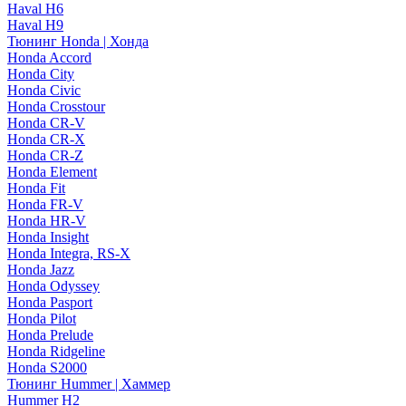
Haval H6
Haval H9
Тюнинг Honda | Хонда
Honda Accord
Honda City
Honda Civic
Honda Crosstour
Honda CR-V
Honda CR-X
Honda CR-Z
Honda Element
Honda Fit
Honda FR-V
Honda HR-V
Honda Insight
Honda Integra, RS-X
Honda Jazz
Honda Odyssey
Honda Pasport
Honda Pilot
Honda Prelude
Honda Ridgeline
Honda S2000
Тюнинг Hummer | Хаммер
Hummer H2