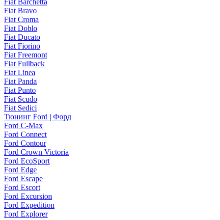
Fiat Barchetta
Fiat Bravo
Fiat Croma
Fiat Doblo
Fiat Ducato
Fiat Fiorino
Fiat Freemont
Fiat Fullback
Fiat Linea
Fiat Panda
Fiat Punto
Fiat Scudo
Fiat Sedici
Тюнинг Ford | Форд
Ford C-Max
Ford Connect
Ford Contour
Ford Crown Victoria
Ford EcoSport
Ford Edge
Ford Escape
Ford Escort
Ford Excursion
Ford Expedition
Ford Explorer