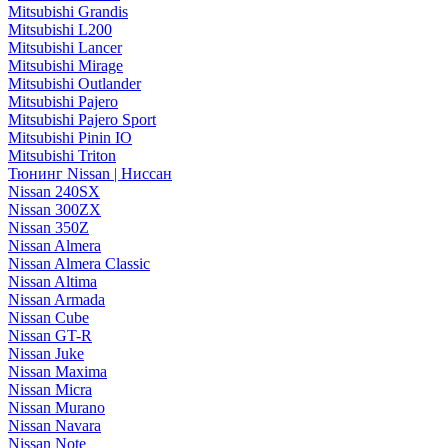
Mitsubishi Grandis
Mitsubishi L200
Mitsubishi Lancer
Mitsubishi Mirage
Mitsubishi Outlander
Mitsubishi Pajero
Mitsubishi Pajero Sport
Mitsubishi Pinin IO
Mitsubishi Triton
Тюнинг Nissan | Ниссан
Nissan 240SX
Nissan 300ZX
Nissan 350Z
Nissan Almera
Nissan Almera Classic
Nissan Altima
Nissan Armada
Nissan Cube
Nissan GT-R
Nissan Juke
Nissan Maxima
Nissan Micra
Nissan Murano
Nissan Navara
Nissan Note