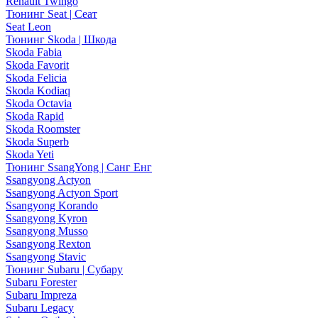
Renault Twingo
Тюнинг Seat | Сеат
Seat Leon
Тюнинг Skoda | Шкода
Skoda Fabia
Skoda Favorit
Skoda Felicia
Skoda Kodiaq
Skoda Octavia
Skoda Rapid
Skoda Roomster
Skoda Superb
Skoda Yeti
Тюнинг SsangYong | Санг Енг
Ssangyong Actyon
Ssangyong Actyon Sport
Ssangyong Korando
Ssangyong Kyron
Ssangyong Musso
Ssangyong Rexton
Ssangyong Stavic
Тюнинг Subaru | Субару
Subaru Forester
Subaru Impreza
Subaru Legacy