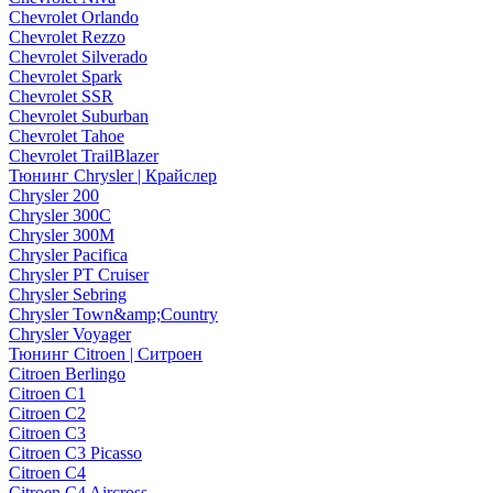
Chevrolet Orlando
Chevrolet Rezzo
Chevrolet Silverado
Chevrolet Spark
Chevrolet SSR
Chevrolet Suburban
Chevrolet Tahoe
Chevrolet TrailBlazer
Тюнинг Chrysler | Крайслер
Chrysler 200
Chrysler 300C
Chrysler 300M
Chrysler Pacifica
Chrysler PT Cruiser
Chrysler Sebring
Chrysler Town&amp;Country
Chrysler Voyager
Тюнинг Citroen | Ситроен
Citroen Berlingo
Citroen C1
Citroen C2
Citroen C3
Citroen C3 Picasso
Citroen C4
Citroen C4 Aircross