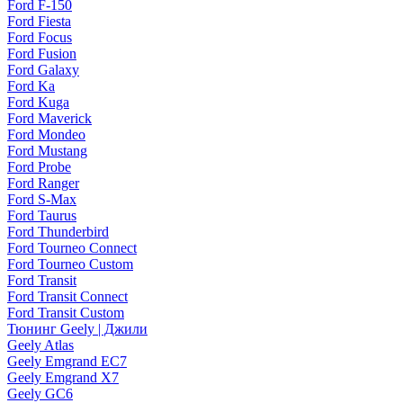
Ford F-150
Ford Fiesta
Ford Focus
Ford Fusion
Ford Galaxy
Ford Ka
Ford Kuga
Ford Maverick
Ford Mondeo
Ford Mustang
Ford Probe
Ford Ranger
Ford S-Max
Ford Taurus
Ford Thunderbird
Ford Tourneo Connect
Ford Tourneo Custom
Ford Transit
Ford Transit Connect
Ford Transit Custom
Тюнинг Geely | Джили
Geely Atlas
Geely Emgrand EC7
Geely Emgrand X7
Geely GC6