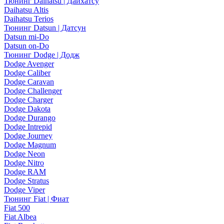
Тюнинг Daihatsu | Дайхатсу
Daihatsu Altis
Daihatsu Terios
Тюнинг Datsun | Датсун
Datsun mi-Do
Datsun on-Do
Тюнинг Dodge | Додж
Dodge Avenger
Dodge Caliber
Dodge Caravan
Dodge Challenger
Dodge Charger
Dodge Dakota
Dodge Durango
Dodge Intrepid
Dodge Journey
Dodge Magnum
Dodge Neon
Dodge Nitro
Dodge RAM
Dodge Stratus
Dodge Viper
Тюнинг Fiat | Фиат
Fiat 500
Fiat Albea