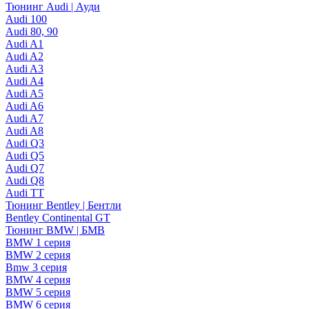
Тюнинг Audi | Ауди
Audi 100
Audi 80, 90
Audi A1
Audi A2
Audi A3
Audi A4
Audi A5
Audi A6
Audi A7
Audi A8
Audi Q3
Audi Q5
Audi Q7
Audi Q8
Audi TT
Тюнинг Bentley | Бентли
Bentley Continental GT
Тюнинг BMW | БМВ
BMW 1 серия
BMW 2 серия
Bmw 3 серия
BMW 4 серия
BMW 5 серия
BMW 6 серия