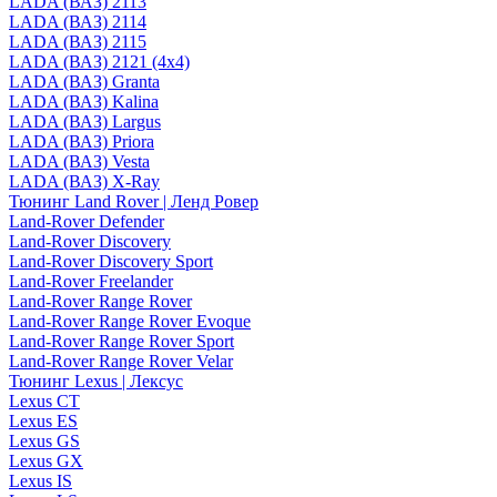
LADA (ВАЗ) 2113
LADA (ВАЗ) 2114
LADA (ВАЗ) 2115
LADA (ВАЗ) 2121 (4x4)
LADA (ВАЗ) Granta
LADA (ВАЗ) Kalina
LADA (ВАЗ) Largus
LADA (ВАЗ) Priora
LADA (ВАЗ) Vesta
LADA (ВАЗ) X-Ray
Тюнинг Land Rover | Ленд Ровер
Land-Rover Defender
Land-Rover Discovery
Land-Rover Discovery Sport
Land-Rover Freelander
Land-Rover Range Rover
Land-Rover Range Rover Evoque
Land-Rover Range Rover Sport
Land-Rover Range Rover Velar
Тюнинг Lexus | Лексус
Lexus CT
Lexus ES
Lexus GS
Lexus GX
Lexus IS