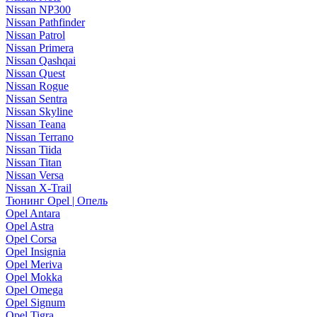
Nissan NP300
Nissan Pathfinder
Nissan Patrol
Nissan Primera
Nissan Qashqai
Nissan Quest
Nissan Rogue
Nissan Sentra
Nissan Skyline
Nissan Teana
Nissan Terrano
Nissan Tiida
Nissan Titan
Nissan Versa
Nissan X-Trail
Тюнинг Opel | Опель
Opel Antara
Opel Astra
Opel Corsa
Opel Insignia
Opel Meriva
Opel Mokka
Opel Omega
Opel Signum
Opel Tigra