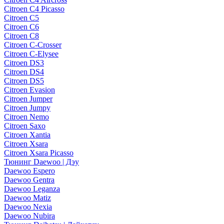
Citroen C4 Picasso
Citroen C5
Citroen C6
Citroen C8
Citroen C-Crosser
Citroen C-Elysee
Citroen DS3
Citroen DS4
Citroen DS5
Citroen Evasion
Citroen Jumper
Citroen Jumpy
Citroen Nemo
Citroen Saxo
Citroen Xantia
Citroen Xsara
Citroen Xsara Picasso
Тюнинг Daewoo | Дэу
Daewoo Espero
Daewoo Gentra
Daewoo Leganza
Daewoo Matiz
Daewoo Nexia
Daewoo Nubira