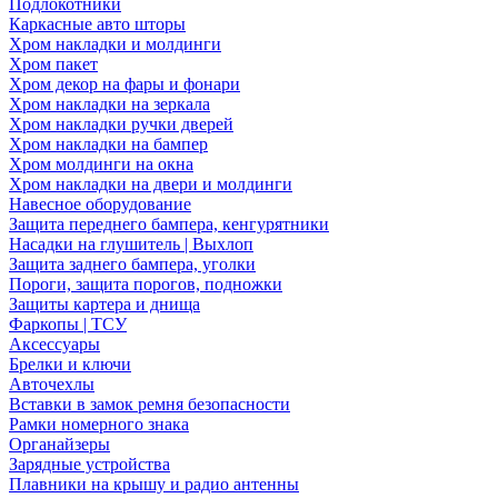
Подлокотники
Каркасные авто шторы
Хром накладки и молдинги
Хром пакет
Хром декор на фары и фонари
Хром накладки на зеркала
Хром накладки ручки дверей
Хром накладки на бампер
Хром молдинги на окна
Хром накладки на двери и молдинги
Навесное оборудование
Защита переднего бампера, кенгурятники
Насадки на глушитель | Выхлоп
Защита заднего бампера, уголки
Пороги, защита порогов, подножки
Защиты картера и днища
Фаркопы | ТСУ
Аксессуары
Брелки и ключи
Авточехлы
Вставки в замок ремня безопасности
Рамки номерного знака
Органайзеры
Зарядные устройства
Плавники на крышу и радио антенны