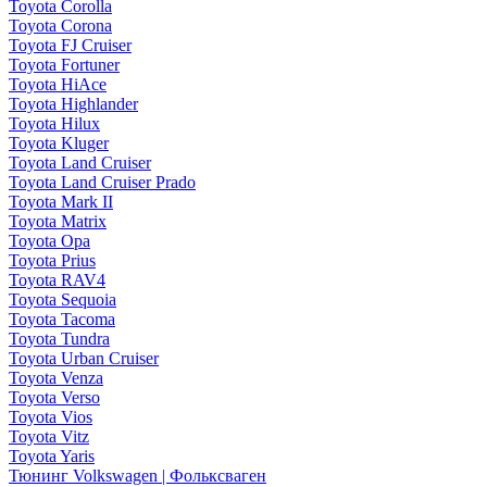
Toyota Corolla
Toyota Corona
Toyota FJ Cruiser
Toyota Fortuner
Toyota HiAce
Toyota Highlander
Toyota Hilux
Toyota Kluger
Toyota Land Cruiser
Toyota Land Cruiser Prado
Toyota Mark II
Toyota Matrix
Toyota Opa
Toyota Prius
Toyota RAV4
Toyota Sequoia
Toyota Tacoma
Toyota Tundra
Toyota Urban Cruiser
Toyota Venza
Toyota Verso
Toyota Vios
Toyota Vitz
Toyota Yaris
Тюнинг Volkswagen | Фольксваген