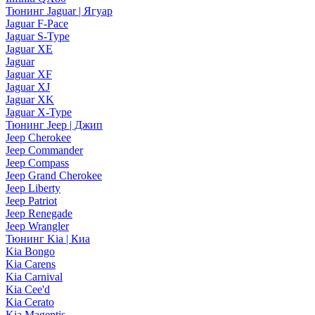
Тюнинг Jaguar | Ягуар
Jaguar F-Pace
Jaguar S-Type
Jaguar XE
Jaguar
Jaguar XF
Jaguar XJ
Jaguar XK
Jaguar X-Type
Тюнинг Jeep | Джип
Jeep Cherokee
Jeep Commander
Jeep Compass
Jeep Grand Cherokee
Jeep Liberty
Jeep Patriot
Jeep Renegade
Jeep Wrangler
Тюнинг Kia | Киа
Kia Bongo
Kia Carens
Kia Carnival
Kia Cee'd
Kia Cerato
Kia Magentis