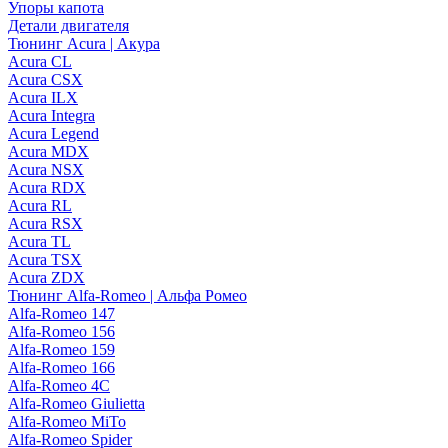
Упоры капота
Детали двигателя
Тюнинг Acura | Акура
Acura CL
Acura CSX
Acura ILX
Acura Integra
Acura Legend
Acura MDX
Acura NSX
Acura RDX
Acura RL
Acura RSX
Acura TL
Acura TSX
Acura ZDX
Тюнинг Alfa-Romeo | Альфа Ромео
Alfa-Romeo 147
Alfa-Romeo 156
Alfa-Romeo 159
Alfa-Romeo 166
Alfa-Romeo 4C
Alfa-Romeo Giulietta
Alfa-Romeo MiTo
Alfa-Romeo Spider