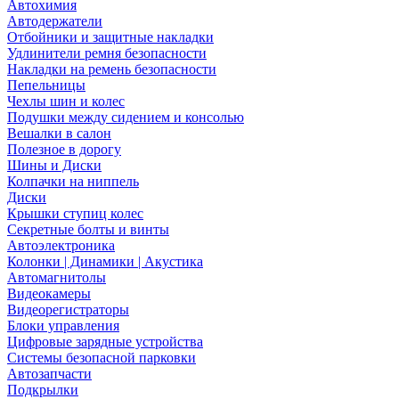
Автохимия
Автодержатели
Отбойники и защитные накладки
Удлинители ремня безопасности
Накладки на ремень безопасности
Пепельницы
Чехлы шин и колес
Подушки между сидением и консолью
Вешалки в салон
Полезное в дорогу
Шины и Диски
Колпачки на ниппель
Диски
Крышки ступиц колес
Секретные болты и винты
Автоэлектроника
Колонки | Динамики | Акустика
Автомагнитолы
Видеокамеры
Видеорегистраторы
Блоки управления
Цифровые зарядные устройства
Системы безопасной парковки
Автозапчасти
Подкрылки