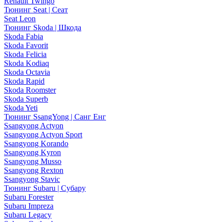
Renault Twingo
Тюнинг Seat | Сеат
Seat Leon
Тюнинг Skoda | Шкода
Skoda Fabia
Skoda Favorit
Skoda Felicia
Skoda Kodiaq
Skoda Octavia
Skoda Rapid
Skoda Roomster
Skoda Superb
Skoda Yeti
Тюнинг SsangYong | Санг Енг
Ssangyong Actyon
Ssangyong Actyon Sport
Ssangyong Korando
Ssangyong Kyron
Ssangyong Musso
Ssangyong Rexton
Ssangyong Stavic
Тюнинг Subaru | Субару
Subaru Forester
Subaru Impreza
Subaru Legacy