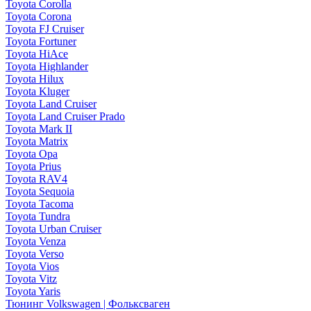
Toyota Corolla
Toyota Corona
Toyota FJ Cruiser
Toyota Fortuner
Toyota HiAce
Toyota Highlander
Toyota Hilux
Toyota Kluger
Toyota Land Cruiser
Toyota Land Cruiser Prado
Toyota Mark II
Toyota Matrix
Toyota Opa
Toyota Prius
Toyota RAV4
Toyota Sequoia
Toyota Tacoma
Toyota Tundra
Toyota Urban Cruiser
Toyota Venza
Toyota Verso
Toyota Vios
Toyota Vitz
Toyota Yaris
Тюнинг Volkswagen | Фольксваген