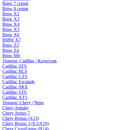
Bmw 7 серия
Bmw 8 серия
Bmw X1
Bmw X3
Bmw X4
Bmw X5
Bmw X6
BMW X7
Bmw Z3
Bmw Z4
Bmw М6
Тюнинг Cadillac | Кадиллак
Cadillac ATS
Cadillac BLS
Cadillac CTS
Cadillac Escalade
Cadillac SRX
Cadillac STS
Cadillac XT5
Тюнинг Chery | Чери
Chery Amulet
Chery Arrizo 7
Chery Bonus (A13)
Chery Bonus 3 (E3/A19)
Chery CrossEastar (B14)