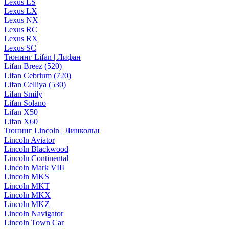
Lexus LS
Lexus LX
Lexus NX
Lexus RC
Lexus RX
Lexus SC
Тюнинг Lifan | Лифан
Lifan Breez (520)
Lifan Cebrium (720)
Lifan Celliya (530)
Lifan Smily
Lifan Solano
Lifan X50
Lifan X60
Тюнинг Lincoln | Линкольн
Lincoln Aviator
Lincoln Blackwood
Lincoln Continental
Lincoln Mark VIII
Lincoln MKS
Lincoln MKT
Lincoln MKX
Lincoln MKZ
Lincoln Navigator
Lincoln Town Car