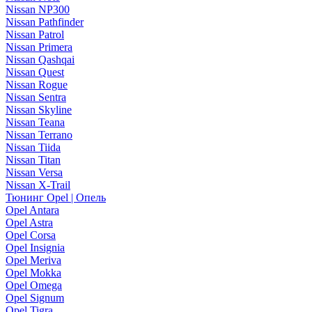
Nissan NP300
Nissan Pathfinder
Nissan Patrol
Nissan Primera
Nissan Qashqai
Nissan Quest
Nissan Rogue
Nissan Sentra
Nissan Skyline
Nissan Teana
Nissan Terrano
Nissan Tiida
Nissan Titan
Nissan Versa
Nissan X-Trail
Тюнинг Opel | Опель
Opel Antara
Opel Astra
Opel Corsa
Opel Insignia
Opel Meriva
Opel Mokka
Opel Omega
Opel Signum
Opel Tigra