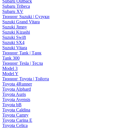
Subaru Outback
Subaru Tribeca
Subaru XV
Тюнинг Suzuki | Сузуки
Suzuki Grand Vitara
Suzuki Jimny
Suzuki Kizashi
Suzuki Swift
Suzuki SX4
Suzuki Vitara
Тюнинг Tank | Танк
Tank 300
Тюнинг Tesla | Тесла
Model 3
Model Y
Тюнинг Toyota | Тойота
Toyota 4Runner
Toyota Alphard
Toyota Auris
Toyota Avensis
Toyota bB
Toyota Caldina
Toyota Camry
Toyota Carina E
Toyota Celica