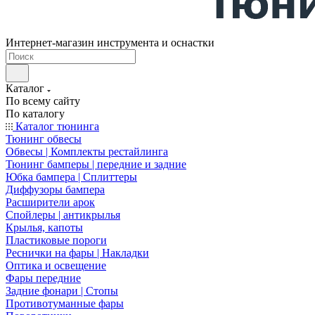
Интернет-магазин инструмента и оснастки
Каталог
По всему сайту
По каталогу
Каталог тюнинга
Тюнинг обвесы
Обвесы | Комплекты рестайлинга
Тюнинг бамперы | передние и задние
Юбка бампера | Сплиттеры
Диффузоры бампера
Расширители арок
Спойлеры | антикрылья
Крылья, капоты
Пластиковые пороги
Реснички на фары | Накладки
Оптика и освещение
Фары передние
Задние фонари | Стопы
Противотуманные фары