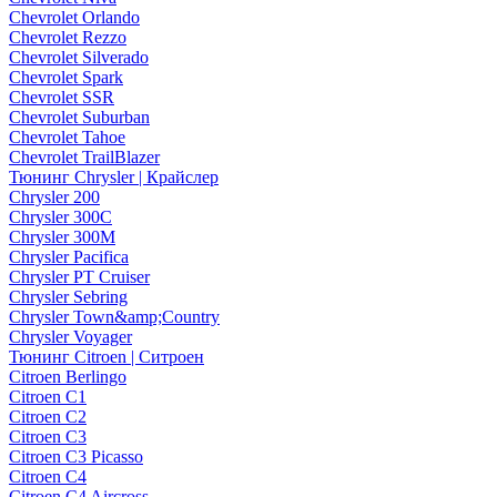
Chevrolet Orlando
Chevrolet Rezzo
Chevrolet Silverado
Chevrolet Spark
Chevrolet SSR
Chevrolet Suburban
Chevrolet Tahoe
Chevrolet TrailBlazer
Тюнинг Chrysler | Крайслер
Chrysler 200
Chrysler 300C
Chrysler 300M
Chrysler Pacifica
Chrysler PT Cruiser
Chrysler Sebring
Chrysler Town&amp;Country
Chrysler Voyager
Тюнинг Citroen | Ситроен
Citroen Berlingo
Citroen C1
Citroen C2
Citroen C3
Citroen C3 Picasso
Citroen C4
Citroen C4 Aircross