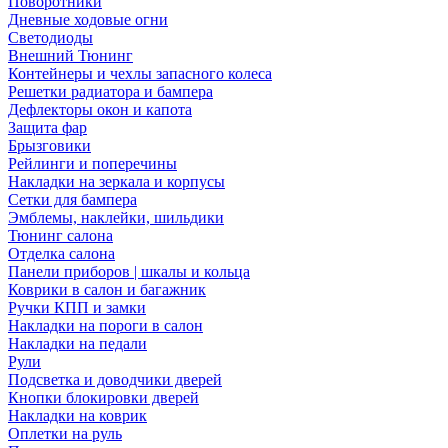
Поворотники
Дневные ходовые огни
Светодиоды
Внешний Тюнинг
Контейнеры и чехлы запасного колеса
Решетки радиатора и бампера
Дефлекторы окон и капота
Защита фар
Брызговики
Рейлинги и поперечины
Накладки на зеркала и корпусы
Сетки для бампера
Эмблемы, наклейки, шильдики
Тюнинг салона
Отделка салона
Панели приборов | шкалы и кольца
Коврики в салон и багажник
Ручки КПП и замки
Накладки на пороги в салон
Накладки на педали
Рули
Подсветка и доводчики дверей
Кнопки блокировки дверей
Накладки на коврик
Оплетки на руль