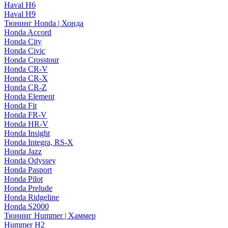
Haval H6
Haval H9
Тюнинг Honda | Хонда
Honda Accord
Honda City
Honda Civic
Honda Crosstour
Honda CR-V
Honda CR-X
Honda CR-Z
Honda Element
Honda Fit
Honda FR-V
Honda HR-V
Honda Insight
Honda Integra, RS-X
Honda Jazz
Honda Odyssey
Honda Pasport
Honda Pilot
Honda Prelude
Honda Ridgeline
Honda S2000
Тюнинг Hummer | Хаммер
Hummer H2