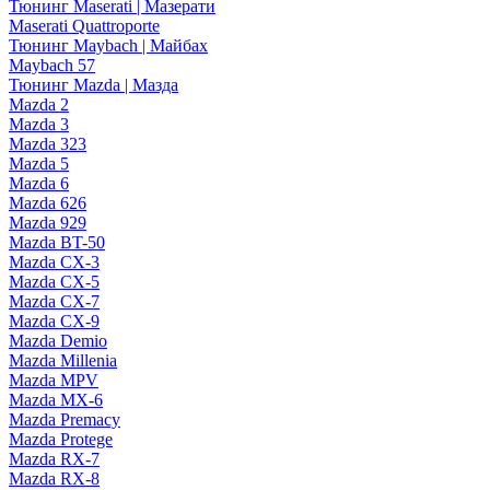
Тюнинг Maserati | Мазерати
Maserati Quattroporte
Тюнинг Maybach | Майбах
Maybach 57
Тюнинг Mazda | Мазда
Mazda 2
Mazda 3
Mazda 323
Mazda 5
Mazda 6
Mazda 626
Mazda 929
Mazda BT-50
Mazda CX-3
Mazda CX-5
Mazda CX-7
Mazda CX-9
Mazda Demio
Mazda Millenia
Mazda MPV
Mazda MX-6
Mazda Premacy
Mazda Protege
Mazda RX-7
Mazda RX-8