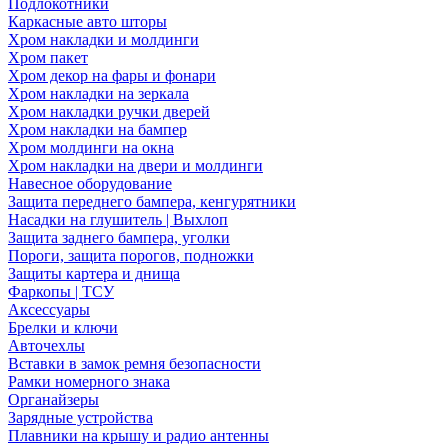
Подлокотники
Каркасные авто шторы
Хром накладки и молдинги
Хром пакет
Хром декор на фары и фонари
Хром накладки на зеркала
Хром накладки ручки дверей
Хром накладки на бампер
Хром молдинги на окна
Хром накладки на двери и молдинги
Навесное оборудование
Защита переднего бампера, кенгурятники
Насадки на глушитель | Выхлоп
Защита заднего бампера, уголки
Пороги, защита порогов, подножки
Защиты картера и днища
Фаркопы | ТСУ
Аксессуары
Брелки и ключи
Авточехлы
Вставки в замок ремня безопасности
Рамки номерного знака
Органайзеры
Зарядные устройства
Плавники на крышу и радио антенны