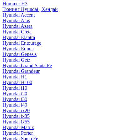
Hummer H3
Тюнинг Hyundai | Хендай
Hyundai Accent
Hyundai Atos
Hyundai Azera
Hyundai Creta
Hyundai Elantra
Hyundai Entourage
Hyundai Equus
Hyundai Genesis
Hyundai Getz
Hyundai Grand Santa Fe
Hyundai Grandeur
Hyundai H1
Hyundai H100
Hyundai i10
Hyundai i20
Hyundai i30
Hyundai i40
Hyundai ix20
Hyundai ix35
Hyundai ix55
Hyundai Matrix
Hyundai Porter
Hyundai Santa Fe