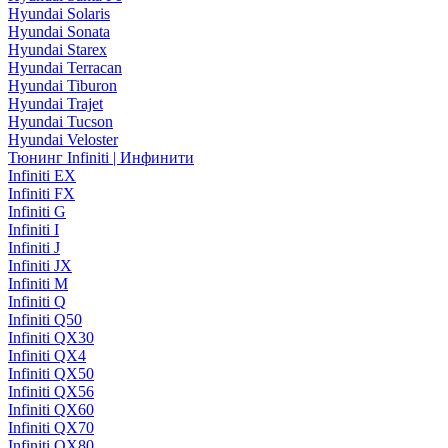
Hyundai Solaris
Hyundai Sonata
Hyundai Starex
Hyundai Terracan
Hyundai Tiburon
Hyundai Trajet
Hyundai Tucson
Hyundai Veloster
Тюнинг Infiniti | Инфинити
Infiniti EX
Infiniti FX
Infiniti G
Infiniti I
Infiniti J
Infiniti JX
Infiniti M
Infiniti Q
Infiniti Q50
Infiniti QX30
Infiniti QX4
Infiniti QX50
Infiniti QX56
Infiniti QX60
Infiniti QX70
Infiniti QX80