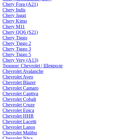
Chery Fora (A21)
Chery Indis
Chery Jaggi
Chery Kimo
Chery M11
Chery QQ6 (S21)
Chery Tiggo
Chery Tiggo 2
Chery Tiggo 3
Chery Tiggo 5
Chery Very (A13)
Тюнинг Chevrolet | Шевроле
Chevrolet Avalanche
Chevrolet Aveo
Chevrolet Blazer
Chevrolet Camaro
Chevrolet Captiva
Chevrolet Cobalt
Chevrolet Cruze
Chevrolet Epica
Chevrolet HHR
Chevrolet Lacetti
Chevrolet Lanos
Chevrolet Malibu
Chevrolet Niva