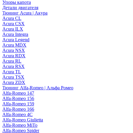
Упоры капота
Детали двигателя
Тюнинг Acura | Акура
Acura CL
Acura CSX
Acura ILX
Acura Integra
Acura Legend
Acura MDX
Acura NSX
Acura RDX
Acura RL
Acura RSX
Acura TL
Acura TSX
Acura ZDX
Тюнинг Alfa-Romeo | Альфа Ромео
Alfa-Romeo 147
Alfa-Romeo 156
Alfa-Romeo 159
Alfa-Romeo 166
Alfa-Romeo 4C
Alfa-Romeo Giulietta
Alfa-Romeo MiTo
Alfa-Romeo Spider