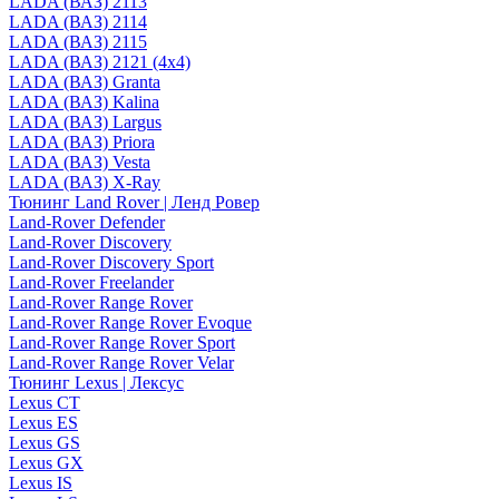
LADA (ВАЗ) 2113
LADA (ВАЗ) 2114
LADA (ВАЗ) 2115
LADA (ВАЗ) 2121 (4x4)
LADA (ВАЗ) Granta
LADA (ВАЗ) Kalina
LADA (ВАЗ) Largus
LADA (ВАЗ) Priora
LADA (ВАЗ) Vesta
LADA (ВАЗ) X-Ray
Тюнинг Land Rover | Ленд Ровер
Land-Rover Defender
Land-Rover Discovery
Land-Rover Discovery Sport
Land-Rover Freelander
Land-Rover Range Rover
Land-Rover Range Rover Evoque
Land-Rover Range Rover Sport
Land-Rover Range Rover Velar
Тюнинг Lexus | Лексус
Lexus CT
Lexus ES
Lexus GS
Lexus GX
Lexus IS