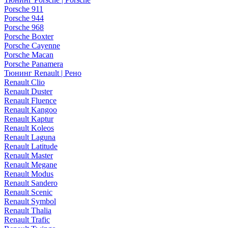
Porsche 911
Porsche 944
Porsche 968
Porsche Boxter
Porsche Cayenne
Porsche Macan
Porsche Panamera
Тюнинг Renault | Рено
Renault Clio
Renault Duster
Renault Fluence
Renault Kangoo
Renault Kaptur
Renault Koleos
Renault Laguna
Renault Latitude
Renault Master
Renault Megane
Renault Modus
Renault Sandero
Renault Scenic
Renault Symbol
Renault Thalia
Renault Trafic