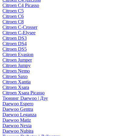
Citroen C4 Picasso
Citroen C5
Citroen C6
Citroen C8
Citroen C-Crosser
Citroen C-Elysee
Citroen DS3
Citroen DS4
Citroen DS5
Citroen Evasion
Citroen Jumper
Citroen Jumpy
Citroen Nemo
Citroen Saxo
Citroen Xantia
Citroen Xsara
Citroen Xsara Picasso
Тюнинг Daewoo | Дэу
Daewoo Espero
Daewoo Gentra
Daewoo Leganza
Daewoo Matiz
Daewoo Nexia
Daewoo Nubira