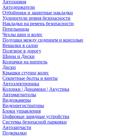
Автохимия
Автодержатели
Отбойники и защитные накладки
Удлинители ремня безопасности
Накладки на ремень безопасности
Пепельницы
Чехлы шин и колес
Подушки между сидением и консолью
Вешалки в салон
Полезное в дорогу
Шины и Диски
Колпачки на ниппель
Диски
Крышки ступиц колес
Секретные болты и винты
Автоэлектроника
Колонки | Динамики | Акустика
Автомагнитолы
Видеокамеры
Видеорегистраторы
Блоки управления
Цифровые зарядные устройства
Системы безопасной парковки
Автозапчасти
Подкрылки