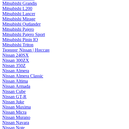
Mitsubishi Grandis
Mitsubishi L200
Mitsubishi Lancer
Mitsubishi Mirage
Mitsubishi Outlander
Mitsubishi Pajero
Mitsubishi Pajero Sport
Mitsubishi Pinin IO
Mitsubishi Triton
Тюнинг Nissan | Ниссан
Nissan 240SX
Nissan 300ZX
Nissan 350Z
Nissan Almera
Nissan Almera Classic
Nissan Altima
Nissan Armada
Nissan Cube
Nissan GT-R
Nissan Juke
Nissan Maxima
Nissan Micra
Nissan Murano
Nissan Navara
Nissan Note