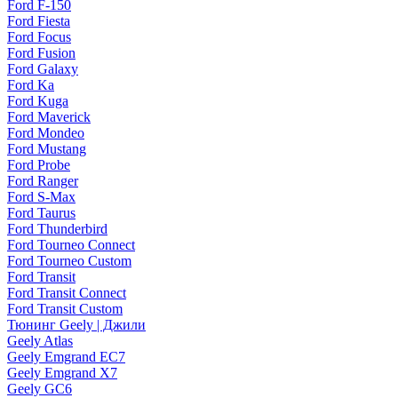
Ford F-150
Ford Fiesta
Ford Focus
Ford Fusion
Ford Galaxy
Ford Ka
Ford Kuga
Ford Maverick
Ford Mondeo
Ford Mustang
Ford Probe
Ford Ranger
Ford S-Max
Ford Taurus
Ford Thunderbird
Ford Tourneo Connect
Ford Tourneo Custom
Ford Transit
Ford Transit Connect
Ford Transit Custom
Тюнинг Geely | Джили
Geely Atlas
Geely Emgrand EC7
Geely Emgrand X7
Geely GC6