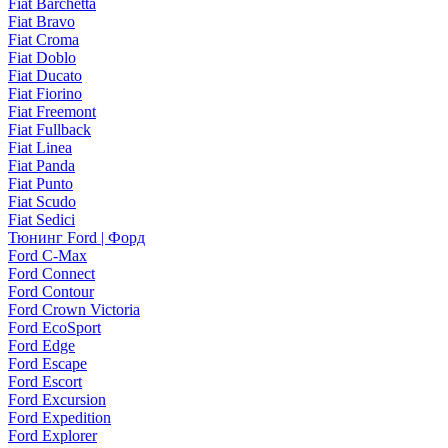
Fiat Barchetta
Fiat Bravo
Fiat Croma
Fiat Doblo
Fiat Ducato
Fiat Fiorino
Fiat Freemont
Fiat Fullback
Fiat Linea
Fiat Panda
Fiat Punto
Fiat Scudo
Fiat Sedici
Тюнинг Ford | Форд
Ford C-Max
Ford Connect
Ford Contour
Ford Crown Victoria
Ford EcoSport
Ford Edge
Ford Escape
Ford Escort
Ford Excursion
Ford Expedition
Ford Explorer