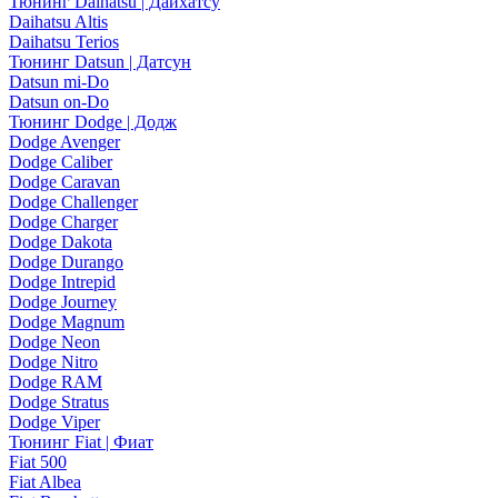
Тюнинг Daihatsu | Дайхатсу
Daihatsu Altis
Daihatsu Terios
Тюнинг Datsun | Датсун
Datsun mi-Do
Datsun on-Do
Тюнинг Dodge | Додж
Dodge Avenger
Dodge Caliber
Dodge Caravan
Dodge Challenger
Dodge Charger
Dodge Dakota
Dodge Durango
Dodge Intrepid
Dodge Journey
Dodge Magnum
Dodge Neon
Dodge Nitro
Dodge RAM
Dodge Stratus
Dodge Viper
Тюнинг Fiat | Фиат
Fiat 500
Fiat Albea