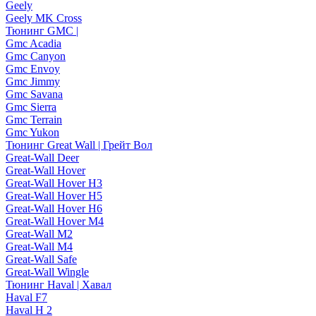
Geely
Geely MK Cross
Тюнинг GMC |
Gmc Acadia
Gmc Canyon
Gmc Envoy
Gmc Jimmy
Gmc Savana
Gmc Sierra
Gmc Terrain
Gmc Yukon
Тюнинг Great Wall | Грейт Вол
Great-Wall Deer
Great-Wall Hover
Great-Wall Hover H3
Great-Wall Hover H5
Great-Wall Hover H6
Great-Wall Hover M4
Great-Wall M2
Great-Wall M4
Great-Wall Safe
Great-Wall Wingle
Тюнинг Haval | Хавал
Haval F7
Haval H 2