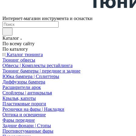
Интернет-магазин инструмента и оснастки
Каталог
По всему сайту
По каталогу
Каталог тюнинга
Тюнинг обвесы
Обвесы | Комплекты рестайлинга
Тюнинг бамперы | передние и задние
Юбка бампера | Сплиттеры
Диффузоры бампера
Расширители арок
Спойлеры | антикрылья
Крылья, капоты
Пластиковые пороги
Реснички на фары | Накладки
Оптика и освещение
Фары передние
Задние фонари | Стопы
Противотуманные фары