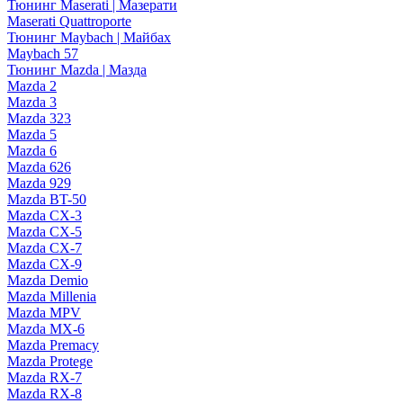
Тюнинг Maserati | Мазерати
Maserati Quattroporte
Тюнинг Maybach | Майбах
Maybach 57
Тюнинг Mazda | Мазда
Mazda 2
Mazda 3
Mazda 323
Mazda 5
Mazda 6
Mazda 626
Mazda 929
Mazda BT-50
Mazda CX-3
Mazda CX-5
Mazda CX-7
Mazda CX-9
Mazda Demio
Mazda Millenia
Mazda MPV
Mazda MX-6
Mazda Premacy
Mazda Protege
Mazda RX-7
Mazda RX-8