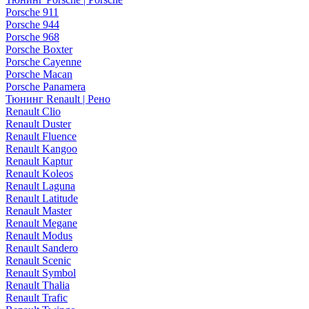
Porsche 911
Porsche 944
Porsche 968
Porsche Boxter
Porsche Cayenne
Porsche Macan
Porsche Panamera
Тюнинг Renault | Рено
Renault Clio
Renault Duster
Renault Fluence
Renault Kangoo
Renault Kaptur
Renault Koleos
Renault Laguna
Renault Latitude
Renault Master
Renault Megane
Renault Modus
Renault Sandero
Renault Scenic
Renault Symbol
Renault Thalia
Renault Trafic