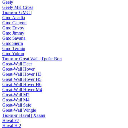
Geely
Geely MK Cross
Тюнинг GMC |
Gmc Acadia
Gmc Canyon
Gmc Envoy
Gmc Jimmy
Gmc Savana
Gmc Sierra
Gmc Terrain
Gmc Yukon
Тюнинг Great Wall | Грейт Вол
Great-Wall Deer
Great-Wall Hover
Great-Wall Hover H3
Great-Wall Hover H5
Great-Wall Hover H6
Great-Wall Hover M4
Great-Wall M2
Great-Wall M4
Great-Wall Safe
Great-Wall Wingle
Тюнинг Haval | Хавал
Haval F7
Haval H 2