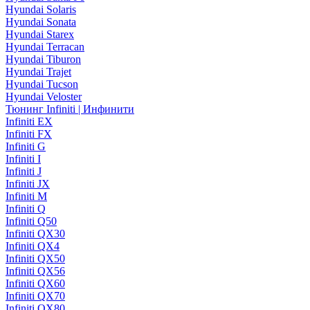
Hyundai Solaris
Hyundai Sonata
Hyundai Starex
Hyundai Terracan
Hyundai Tiburon
Hyundai Trajet
Hyundai Tucson
Hyundai Veloster
Тюнинг Infiniti | Инфинити
Infiniti EX
Infiniti FX
Infiniti G
Infiniti I
Infiniti J
Infiniti JX
Infiniti M
Infiniti Q
Infiniti Q50
Infiniti QX30
Infiniti QX4
Infiniti QX50
Infiniti QX56
Infiniti QX60
Infiniti QX70
Infiniti QX80