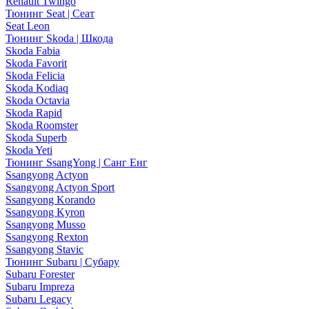
Renault Twingo
Тюнинг Seat | Сеат
Seat Leon
Тюнинг Skoda | Шкода
Skoda Fabia
Skoda Favorit
Skoda Felicia
Skoda Kodiaq
Skoda Octavia
Skoda Rapid
Skoda Roomster
Skoda Superb
Skoda Yeti
Тюнинг SsangYong | Санг Енг
Ssangyong Actyon
Ssangyong Actyon Sport
Ssangyong Korando
Ssangyong Kyron
Ssangyong Musso
Ssangyong Rexton
Ssangyong Stavic
Тюнинг Subaru | Субару
Subaru Forester
Subaru Impreza
Subaru Legacy