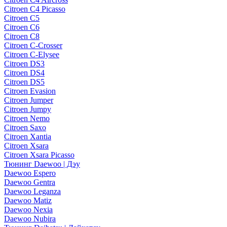
Citroen C4 Picasso
Citroen C5
Citroen C6
Citroen C8
Citroen C-Crosser
Citroen C-Elysee
Citroen DS3
Citroen DS4
Citroen DS5
Citroen Evasion
Citroen Jumper
Citroen Jumpy
Citroen Nemo
Citroen Saxo
Citroen Xantia
Citroen Xsara
Citroen Xsara Picasso
Тюнинг Daewoo | Дэу
Daewoo Espero
Daewoo Gentra
Daewoo Leganza
Daewoo Matiz
Daewoo Nexia
Daewoo Nubira