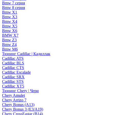
Bmw 7 серия
Bmw 8 серия
Bmw X1
Bmw X3
Bmw X4
Bmw X5
Bmw X6
BMW X7
Bmw Z3
Bmw Z4
Bmw М6
Тюнинг Cadillac | Кадиллак
Cadillac ATS
Cadillac BLS
Cadillac CTS
Cadillac Escalade
Cadillac SRX
Cadillac STS
Cadillac XT5
Тюнинг Chery | Чери
Chery Amulet
Chery Arrizo 7
Chery Bonus (A13)
Chery Bonus 3 (E3/A19)
Chery CrossEastar (B14)