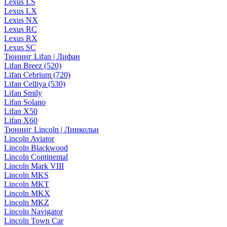
Lexus LS
Lexus LX
Lexus NX
Lexus RC
Lexus RX
Lexus SC
Тюнинг Lifan | Лифан
Lifan Breez (520)
Lifan Cebrium (720)
Lifan Celliya (530)
Lifan Smily
Lifan Solano
Lifan X50
Lifan X60
Тюнинг Lincoln | Линкольн
Lincoln Aviator
Lincoln Blackwood
Lincoln Continental
Lincoln Mark VIII
Lincoln MKS
Lincoln MKT
Lincoln MKX
Lincoln MKZ
Lincoln Navigator
Lincoln Town Car