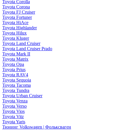
Toyota Corolla
Toyota Corona
Toyota FJ Cruiser
Toyota Fortuner
Toyota HiAce
Toyota Highlander
Toyota Hilux
Toyota Kluger
Toyota Land Cruiser
Toyota Land Cruiser Prado
Toyota Mark II
Toyota Matrix
Toyota Opa
Toyota Prius
Toyota RAV4
Toyota Sequoia
Toyota Tacoma
Toyota Tundra
Toyota Urban Cruiser
Toyota Venza
Toyota Verso
Toyota Vios
Toyota Vitz
Toyota Yaris
Тюнинг Volkswagen | Фольксваген