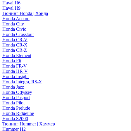
Haval H6
Haval H9
Тюнинг Honda | Хонда
Honda Accord
Honda City
Honda Civic
Honda Crosstour
Honda CR-V
Honda CR-X
Honda CR-Z
Honda Element
Honda Fit
Honda FR-V
Honda HR-V
Honda Insight
Honda Integra, RS-X
Honda Jazz
Honda Odyssey
Honda Pasport
Honda Pilot
Honda Prelude
Honda Ridgeline
Honda S2000
Тюнинг Hummer | Хаммер
Hummer H2