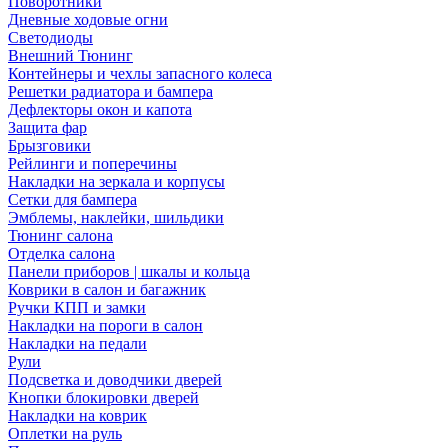
Поворотники
Дневные ходовые огни
Светодиоды
Внешний Тюнинг
Контейнеры и чехлы запасного колеса
Решетки радиатора и бампера
Дефлекторы окон и капота
Защита фар
Брызговики
Рейлинги и поперечины
Накладки на зеркала и корпусы
Сетки для бампера
Эмблемы, наклейки, шильдики
Тюнинг салона
Отделка салона
Панели приборов | шкалы и кольца
Коврики в салон и багажник
Ручки КПП и замки
Накладки на пороги в салон
Накладки на педали
Рули
Подсветка и доводчики дверей
Кнопки блокировки дверей
Накладки на коврик
Оплетки на руль