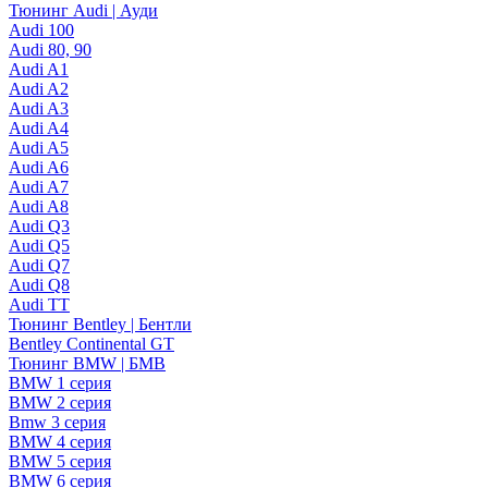
Тюнинг Audi | Ауди
Audi 100
Audi 80, 90
Audi A1
Audi A2
Audi A3
Audi A4
Audi A5
Audi A6
Audi A7
Audi A8
Audi Q3
Audi Q5
Audi Q7
Audi Q8
Audi TT
Тюнинг Bentley | Бентли
Bentley Continental GT
Тюнинг BMW | БМВ
BMW 1 серия
BMW 2 серия
Bmw 3 серия
BMW 4 серия
BMW 5 серия
BMW 6 серия