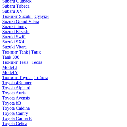
Subaru Outback
Subaru Tribeca
Subaru XV
Тюнинг Suzuki | Сузуки
Suzuki Grand Vitara
Suzuki Jimny
Suzuki Kizashi
Suzuki Swift
Suzuki SX4
Suzuki Vitara
Тюнинг Tank | Танк
Tank 300
Тюнинг Tesla | Тесла
Model 3
Model Y
Тюнинг Toyota | Тойота
Toyota 4Runner
Toyota Alphard
Toyota Auris
Toyota Avensis
Toyota bB
Toyota Caldina
Toyota Camry
Toyota Carina E
Toyota Celica