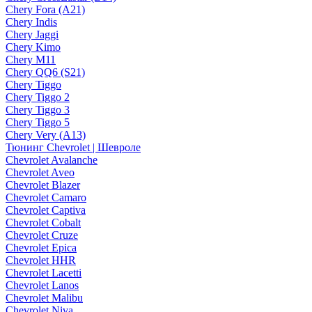
Chery Fora (A21)
Chery Indis
Chery Jaggi
Chery Kimo
Chery M11
Chery QQ6 (S21)
Chery Tiggo
Chery Tiggo 2
Chery Tiggo 3
Chery Tiggo 5
Chery Very (A13)
Тюнинг Chevrolet | Шевроле
Chevrolet Avalanche
Chevrolet Aveo
Chevrolet Blazer
Chevrolet Camaro
Chevrolet Captiva
Chevrolet Cobalt
Chevrolet Cruze
Chevrolet Epica
Chevrolet HHR
Chevrolet Lacetti
Chevrolet Lanos
Chevrolet Malibu
Chevrolet Niva