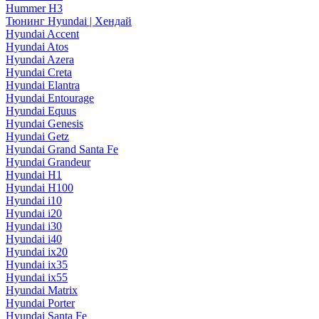
Hummer H3
Тюнинг Hyundai | Хендай
Hyundai Accent
Hyundai Atos
Hyundai Azera
Hyundai Creta
Hyundai Elantra
Hyundai Entourage
Hyundai Equus
Hyundai Genesis
Hyundai Getz
Hyundai Grand Santa Fe
Hyundai Grandeur
Hyundai H1
Hyundai H100
Hyundai i10
Hyundai i20
Hyundai i30
Hyundai i40
Hyundai ix20
Hyundai ix35
Hyundai ix55
Hyundai Matrix
Hyundai Porter
Hyundai Santa Fe