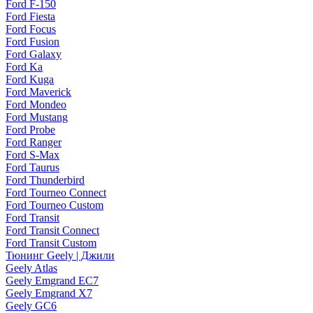
Ford F-150
Ford Fiesta
Ford Focus
Ford Fusion
Ford Galaxy
Ford Ka
Ford Kuga
Ford Maverick
Ford Mondeo
Ford Mustang
Ford Probe
Ford Ranger
Ford S-Max
Ford Taurus
Ford Thunderbird
Ford Tourneo Connect
Ford Tourneo Custom
Ford Transit
Ford Transit Connect
Ford Transit Custom
Тюнинг Geely | Джили
Geely Atlas
Geely Emgrand EC7
Geely Emgrand X7
Geely GC6