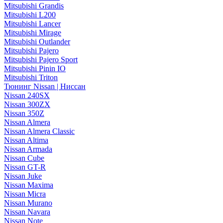
Mitsubishi Grandis
Mitsubishi L200
Mitsubishi Lancer
Mitsubishi Mirage
Mitsubishi Outlander
Mitsubishi Pajero
Mitsubishi Pajero Sport
Mitsubishi Pinin IO
Mitsubishi Triton
Тюнинг Nissan | Ниссан
Nissan 240SX
Nissan 300ZX
Nissan 350Z
Nissan Almera
Nissan Almera Classic
Nissan Altima
Nissan Armada
Nissan Cube
Nissan GT-R
Nissan Juke
Nissan Maxima
Nissan Micra
Nissan Murano
Nissan Navara
Nissan Note