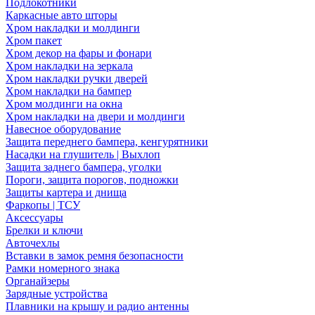
Подлокотники
Каркасные авто шторы
Хром накладки и молдинги
Хром пакет
Хром декор на фары и фонари
Хром накладки на зеркала
Хром накладки ручки дверей
Хром накладки на бампер
Хром молдинги на окна
Хром накладки на двери и молдинги
Навесное оборудование
Защита переднего бампера, кенгурятники
Насадки на глушитель | Выхлоп
Защита заднего бампера, уголки
Пороги, защита порогов, подножки
Защиты картера и днища
Фаркопы | ТСУ
Аксессуары
Брелки и ключи
Авточехлы
Вставки в замок ремня безопасности
Рамки номерного знака
Органайзеры
Зарядные устройства
Плавники на крышу и радио антенны