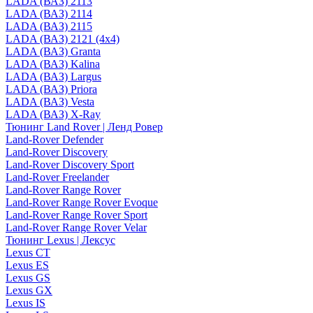
LADA (ВАЗ) 2113
LADA (ВАЗ) 2114
LADA (ВАЗ) 2115
LADA (ВАЗ) 2121 (4x4)
LADA (ВАЗ) Granta
LADA (ВАЗ) Kalina
LADA (ВАЗ) Largus
LADA (ВАЗ) Priora
LADA (ВАЗ) Vesta
LADA (ВАЗ) X-Ray
Тюнинг Land Rover | Ленд Ровер
Land-Rover Defender
Land-Rover Discovery
Land-Rover Discovery Sport
Land-Rover Freelander
Land-Rover Range Rover
Land-Rover Range Rover Evoque
Land-Rover Range Rover Sport
Land-Rover Range Rover Velar
Тюнинг Lexus | Лексус
Lexus CT
Lexus ES
Lexus GS
Lexus GX
Lexus IS