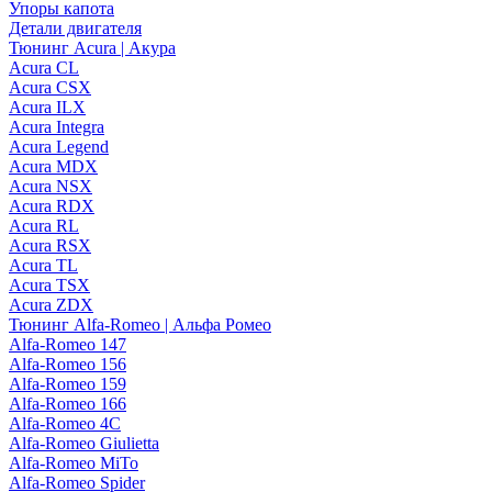
Упоры капота
Детали двигателя
Тюнинг Acura | Акура
Acura CL
Acura CSX
Acura ILX
Acura Integra
Acura Legend
Acura MDX
Acura NSX
Acura RDX
Acura RL
Acura RSX
Acura TL
Acura TSX
Acura ZDX
Тюнинг Alfa-Romeo | Альфа Ромео
Alfa-Romeo 147
Alfa-Romeo 156
Alfa-Romeo 159
Alfa-Romeo 166
Alfa-Romeo 4C
Alfa-Romeo Giulietta
Alfa-Romeo MiTo
Alfa-Romeo Spider