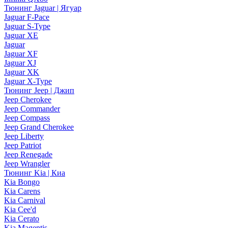
Тюнинг Jaguar | Ягуар
Jaguar F-Pace
Jaguar S-Type
Jaguar XE
Jaguar
Jaguar XF
Jaguar XJ
Jaguar XK
Jaguar X-Type
Тюнинг Jeep | Джип
Jeep Cherokee
Jeep Commander
Jeep Compass
Jeep Grand Cherokee
Jeep Liberty
Jeep Patriot
Jeep Renegade
Jeep Wrangler
Тюнинг Kia | Киа
Kia Bongo
Kia Carens
Kia Carnival
Kia Cee'd
Kia Cerato
Kia Magentis