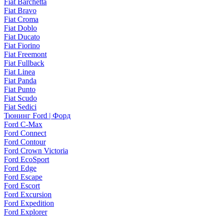
Fiat Barchetta
Fiat Bravo
Fiat Croma
Fiat Doblo
Fiat Ducato
Fiat Fiorino
Fiat Freemont
Fiat Fullback
Fiat Linea
Fiat Panda
Fiat Punto
Fiat Scudo
Fiat Sedici
Тюнинг Ford | Форд
Ford C-Max
Ford Connect
Ford Contour
Ford Crown Victoria
Ford EcoSport
Ford Edge
Ford Escape
Ford Escort
Ford Excursion
Ford Expedition
Ford Explorer