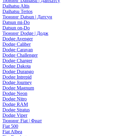
Тюнинг Daihatsu | Дайхатсу
Daihatsu Altis
Daihatsu Terios
Тюнинг Datsun | Датсун
Datsun mi-Do
Datsun on-Do
Тюнинг Dodge | Додж
Dodge Avenger
Dodge Caliber
Dodge Caravan
Dodge Challenger
Dodge Charger
Dodge Dakota
Dodge Durango
Dodge Intrepid
Dodge Journey
Dodge Magnum
Dodge Neon
Dodge Nitro
Dodge RAM
Dodge Stratus
Dodge Viper
Тюнинг Fiat | Фиат
Fiat 500
Fiat Albea