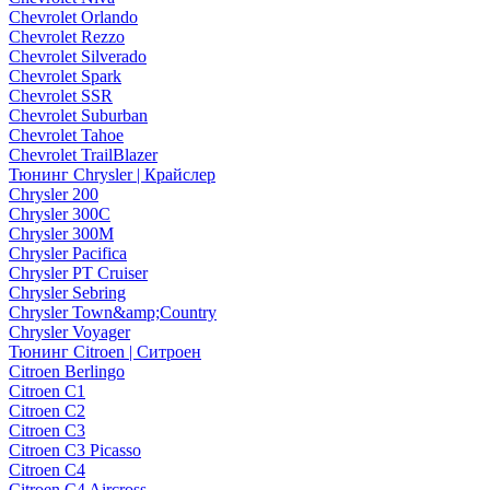
Chevrolet Orlando
Chevrolet Rezzo
Chevrolet Silverado
Chevrolet Spark
Chevrolet SSR
Chevrolet Suburban
Chevrolet Tahoe
Chevrolet TrailBlazer
Тюнинг Chrysler | Крайслер
Chrysler 200
Chrysler 300C
Chrysler 300M
Chrysler Pacifica
Chrysler PT Cruiser
Chrysler Sebring
Chrysler Town&amp;Country
Chrysler Voyager
Тюнинг Citroen | Ситроен
Citroen Berlingo
Citroen C1
Citroen C2
Citroen C3
Citroen C3 Picasso
Citroen C4
Citroen C4 Aircross