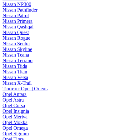
Nissan NP300
Nissan Pathfinder
Nissan Patrol
Nissan Primera
Nissan Qashqai
Nissan Quest
Nissan Rogue
Nissan Sentra
Nissan Skyline
Nissan Teana
Nissan Terrano
Nissan Tiida
Nissan Titan
Nissan Versa
Nissan X-Trail
Тюнинг Opel | Опель
Opel Antara
Opel Astra
Opel Corsa
Opel Insignia
Opel Meriva
Opel Mokka
Opel Omega
Opel Signum
Opel Tigra