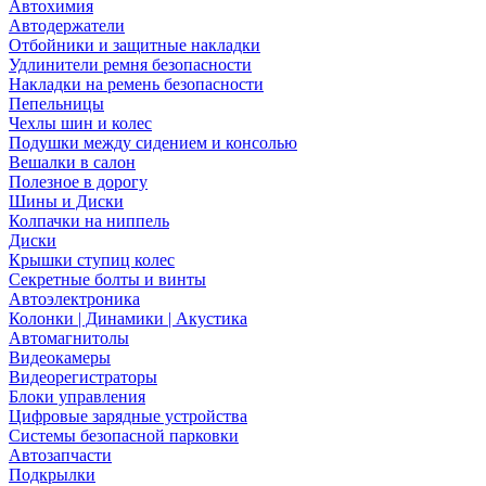
Автохимия
Автодержатели
Отбойники и защитные накладки
Удлинители ремня безопасности
Накладки на ремень безопасности
Пепельницы
Чехлы шин и колес
Подушки между сидением и консолью
Вешалки в салон
Полезное в дорогу
Шины и Диски
Колпачки на ниппель
Диски
Крышки ступиц колес
Секретные болты и винты
Автоэлектроника
Колонки | Динамики | Акустика
Автомагнитолы
Видеокамеры
Видеорегистраторы
Блоки управления
Цифровые зарядные устройства
Системы безопасной парковки
Автозапчасти
Подкрылки