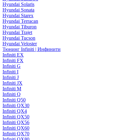
Hyundai Solaris
Hyundai Sonata
Hyundai Starex
Hyundai Terracan
Hyundai Tiburon
Hyundai Trajet
Hyundai Tucson
Hyundai Veloster
Тюнинг Infiniti | Инфинити
Infiniti EX
Infiniti FX
Infiniti G
Infiniti I
Infiniti J
Infiniti JX
Infiniti M
Infiniti Q
Infiniti Q50
Infiniti QX30
Infiniti QX4
Infiniti QX50
Infiniti QX56
Infiniti QX60
Infiniti QX70
Infiniti QX80