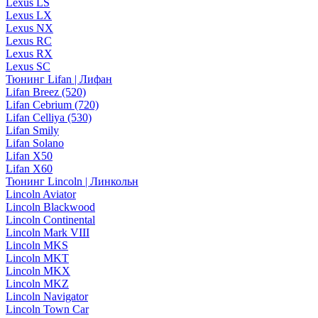
Lexus LS
Lexus LX
Lexus NX
Lexus RC
Lexus RX
Lexus SC
Тюнинг Lifan | Лифан
Lifan Breez (520)
Lifan Cebrium (720)
Lifan Celliya (530)
Lifan Smily
Lifan Solano
Lifan X50
Lifan X60
Тюнинг Lincoln | Линкольн
Lincoln Aviator
Lincoln Blackwood
Lincoln Continental
Lincoln Mark VIII
Lincoln MKS
Lincoln MKT
Lincoln MKX
Lincoln MKZ
Lincoln Navigator
Lincoln Town Car