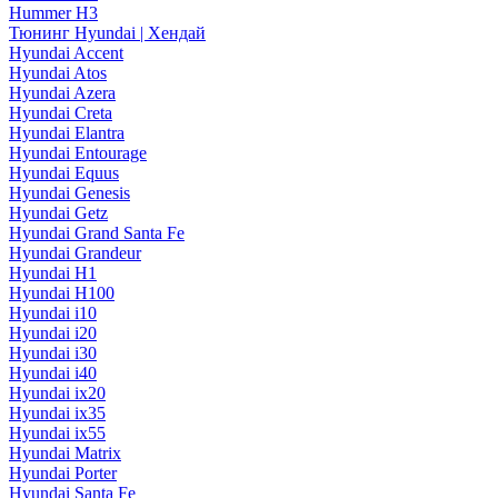
Hummer H3
Тюнинг Hyundai | Хендай
Hyundai Accent
Hyundai Atos
Hyundai Azera
Hyundai Creta
Hyundai Elantra
Hyundai Entourage
Hyundai Equus
Hyundai Genesis
Hyundai Getz
Hyundai Grand Santa Fe
Hyundai Grandeur
Hyundai H1
Hyundai H100
Hyundai i10
Hyundai i20
Hyundai i30
Hyundai i40
Hyundai ix20
Hyundai ix35
Hyundai ix55
Hyundai Matrix
Hyundai Porter
Hyundai Santa Fe