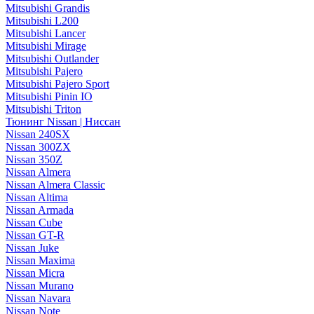
Mitsubishi Grandis
Mitsubishi L200
Mitsubishi Lancer
Mitsubishi Mirage
Mitsubishi Outlander
Mitsubishi Pajero
Mitsubishi Pajero Sport
Mitsubishi Pinin IO
Mitsubishi Triton
Тюнинг Nissan | Ниссан
Nissan 240SX
Nissan 300ZX
Nissan 350Z
Nissan Almera
Nissan Almera Classic
Nissan Altima
Nissan Armada
Nissan Cube
Nissan GT-R
Nissan Juke
Nissan Maxima
Nissan Micra
Nissan Murano
Nissan Navara
Nissan Note