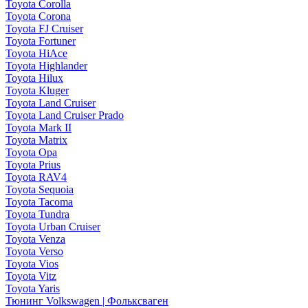
Toyota Corolla
Toyota Corona
Toyota FJ Cruiser
Toyota Fortuner
Toyota HiAce
Toyota Highlander
Toyota Hilux
Toyota Kluger
Toyota Land Cruiser
Toyota Land Cruiser Prado
Toyota Mark II
Toyota Matrix
Toyota Opa
Toyota Prius
Toyota RAV4
Toyota Sequoia
Toyota Tacoma
Toyota Tundra
Toyota Urban Cruiser
Toyota Venza
Toyota Verso
Toyota Vios
Toyota Vitz
Toyota Yaris
Тюнинг Volkswagen | Фольксваген