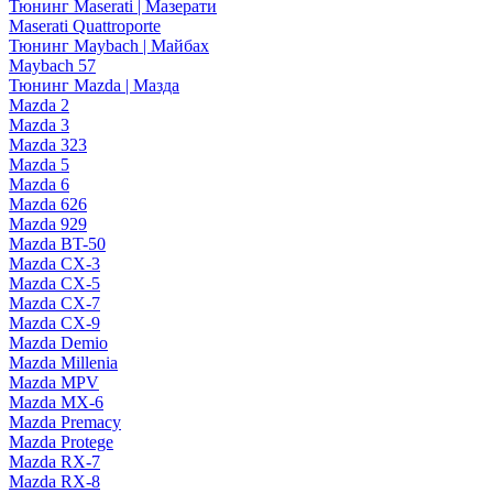
Тюнинг Maserati | Мазерати
Maserati Quattroporte
Тюнинг Maybach | Майбах
Maybach 57
Тюнинг Mazda | Мазда
Mazda 2
Mazda 3
Mazda 323
Mazda 5
Mazda 6
Mazda 626
Mazda 929
Mazda BT-50
Mazda CX-3
Mazda CX-5
Mazda CX-7
Mazda CX-9
Mazda Demio
Mazda Millenia
Mazda MPV
Mazda MX-6
Mazda Premacy
Mazda Protege
Mazda RX-7
Mazda RX-8