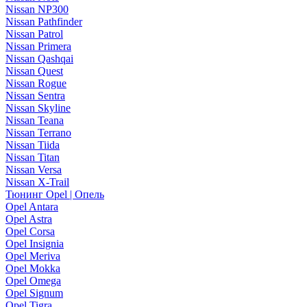
Nissan NP300
Nissan Pathfinder
Nissan Patrol
Nissan Primera
Nissan Qashqai
Nissan Quest
Nissan Rogue
Nissan Sentra
Nissan Skyline
Nissan Teana
Nissan Terrano
Nissan Tiida
Nissan Titan
Nissan Versa
Nissan X-Trail
Тюнинг Opel | Опель
Opel Antara
Opel Astra
Opel Corsa
Opel Insignia
Opel Meriva
Opel Mokka
Opel Omega
Opel Signum
Opel Tigra