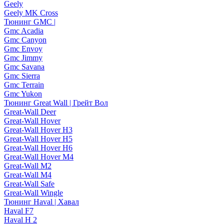
Geely
Geely MK Cross
Тюнинг GMC |
Gmc Acadia
Gmc Canyon
Gmc Envoy
Gmc Jimmy
Gmc Savana
Gmc Sierra
Gmc Terrain
Gmc Yukon
Тюнинг Great Wall | Грейт Вол
Great-Wall Deer
Great-Wall Hover
Great-Wall Hover H3
Great-Wall Hover H5
Great-Wall Hover H6
Great-Wall Hover M4
Great-Wall M2
Great-Wall M4
Great-Wall Safe
Great-Wall Wingle
Тюнинг Haval | Хавал
Haval F7
Haval H 2