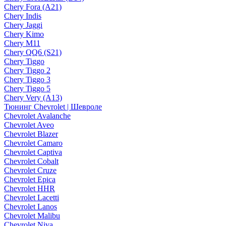
Chery Fora (A21)
Chery Indis
Chery Jaggi
Chery Kimo
Chery M11
Chery QQ6 (S21)
Chery Tiggo
Chery Tiggo 2
Chery Tiggo 3
Chery Tiggo 5
Chery Very (A13)
Тюнинг Chevrolet | Шевроле
Chevrolet Avalanche
Chevrolet Aveo
Chevrolet Blazer
Chevrolet Camaro
Chevrolet Captiva
Chevrolet Cobalt
Chevrolet Cruze
Chevrolet Epica
Chevrolet HHR
Chevrolet Lacetti
Chevrolet Lanos
Chevrolet Malibu
Chevrolet Niva