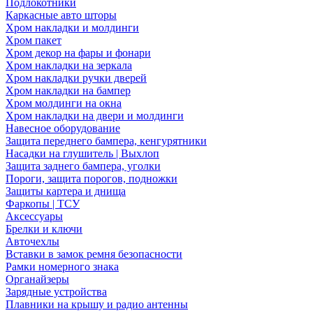
Подлокотники
Каркасные авто шторы
Хром накладки и молдинги
Хром пакет
Хром декор на фары и фонари
Хром накладки на зеркала
Хром накладки ручки дверей
Хром накладки на бампер
Хром молдинги на окна
Хром накладки на двери и молдинги
Навесное оборудование
Защита переднего бампера, кенгурятники
Насадки на глушитель | Выхлоп
Защита заднего бампера, уголки
Пороги, защита порогов, подножки
Защиты картера и днища
Фаркопы | ТСУ
Аксессуары
Брелки и ключи
Авточехлы
Вставки в замок ремня безопасности
Рамки номерного знака
Органайзеры
Зарядные устройства
Плавники на крышу и радио антенны