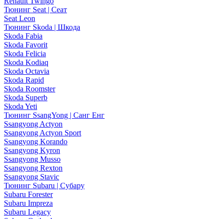
Renault Twingo
Тюнинг Seat | Сеат
Seat Leon
Тюнинг Skoda | Шкода
Skoda Fabia
Skoda Favorit
Skoda Felicia
Skoda Kodiaq
Skoda Octavia
Skoda Rapid
Skoda Roomster
Skoda Superb
Skoda Yeti
Тюнинг SsangYong | Санг Енг
Ssangyong Actyon
Ssangyong Actyon Sport
Ssangyong Korando
Ssangyong Kyron
Ssangyong Musso
Ssangyong Rexton
Ssangyong Stavic
Тюнинг Subaru | Субару
Subaru Forester
Subaru Impreza
Subaru Legacy