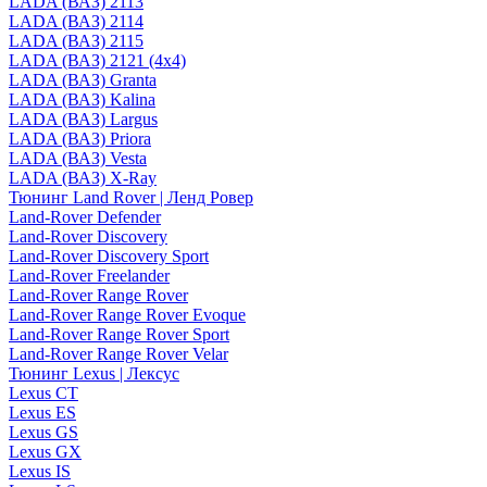
LADA (ВАЗ) 2113
LADA (ВАЗ) 2114
LADA (ВАЗ) 2115
LADA (ВАЗ) 2121 (4x4)
LADA (ВАЗ) Granta
LADA (ВАЗ) Kalina
LADA (ВАЗ) Largus
LADA (ВАЗ) Priora
LADA (ВАЗ) Vesta
LADA (ВАЗ) X-Ray
Тюнинг Land Rover | Ленд Ровер
Land-Rover Defender
Land-Rover Discovery
Land-Rover Discovery Sport
Land-Rover Freelander
Land-Rover Range Rover
Land-Rover Range Rover Evoque
Land-Rover Range Rover Sport
Land-Rover Range Rover Velar
Тюнинг Lexus | Лексус
Lexus CT
Lexus ES
Lexus GS
Lexus GX
Lexus IS