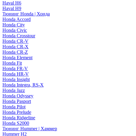
Haval H6
Haval H9
Тюнинг Honda | Хонда
Honda Accord
Honda City
Honda Civic
Honda Crosstour
Honda CR-V
Honda CR-X
Honda CR-Z
Honda Element
Honda Fit
Honda FR-V
Honda HR-V
Honda Insight
Honda Integra, RS-X
Honda Jazz
Honda Odyssey
Honda Pasport
Honda Pilot
Honda Prelude
Honda Ridgeline
Honda S2000
Тюнинг Hummer | Хаммер
Hummer H2