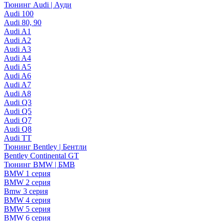
Тюнинг Audi | Ауди
Audi 100
Audi 80, 90
Audi A1
Audi A2
Audi A3
Audi A4
Audi A5
Audi A6
Audi A7
Audi A8
Audi Q3
Audi Q5
Audi Q7
Audi Q8
Audi TT
Тюнинг Bentley | Бентли
Bentley Continental GT
Тюнинг BMW | БМВ
BMW 1 серия
BMW 2 серия
Bmw 3 серия
BMW 4 серия
BMW 5 серия
BMW 6 серия