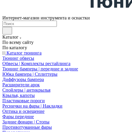
Интернет-магазин инструмента и оснастки
Каталог
По всему сайту
По каталогу
Каталог тюнинга
Тюнинг обвесы
Обвесы | Комплекты рестайлинга
Тюнинг бамперы | передние и задние
Юбка бампера | Сплиттеры
Диффузоры бампера
Расширители арок
Спойлеры | антикрылья
Крылья, капоты
Пластиковые пороги
Реснички на фары | Накладки
Оптика и освещение
Фары передние
Задние фонари | Стопы
Противотуманные фары