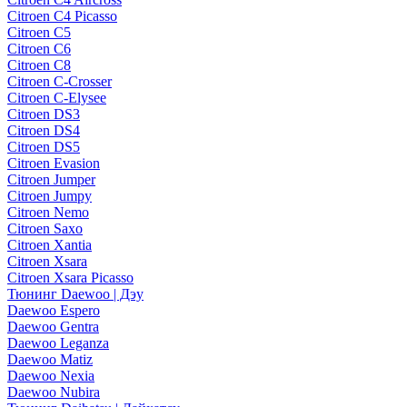
Citroen C4 Picasso
Citroen C5
Citroen C6
Citroen C8
Citroen C-Crosser
Citroen C-Elysee
Citroen DS3
Citroen DS4
Citroen DS5
Citroen Evasion
Citroen Jumper
Citroen Jumpy
Citroen Nemo
Citroen Saxo
Citroen Xantia
Citroen Xsara
Citroen Xsara Picasso
Тюнинг Daewoo | Дэу
Daewoo Espero
Daewoo Gentra
Daewoo Leganza
Daewoo Matiz
Daewoo Nexia
Daewoo Nubira