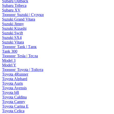
Subaru Outback
Subaru Tribeca
Subaru XV
Тюнинг Suzuki | Сузуки
Suzuki Grand Vitara
Suzuki Jimny
Suzuki Kizashi
Suzuki Swift
Suzuki SX4
Suzuki Vitara
Тюнинг Tank | Танк
Tank 300
Тюнинг Tesla | Тесла
Model 3
Model Y
Тюнинг Toyota | Тойота
Toyota 4Runner
Toyota Alphard
Toyota Auris
Toyota Avensis
Toyota bB
Toyota Caldina
Toyota Camry
Toyota Carina E
Toyota Celica