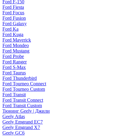
Ford F-150
Ford Fiesta
Ford Focus
Ford Fusion
Ford Galaxy
Ford Ka
Ford Kuga
Ford Maverick
Ford Mondeo
Ford Mustang
Ford Probe
Ford Ranger
Ford S-Max
Ford Taurus
Ford Thunderbird
Ford Tourneo Connect
Ford Tourneo Custom
Ford Transit
Ford Transit Connect
Ford Transit Custom
Тюнинг Geely | Джили
Geely Atlas
Geely Emgrand EC7
Geely Emgrand X7
Geely GC6