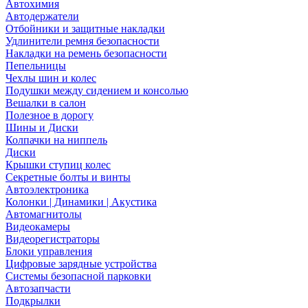
Автохимия
Автодержатели
Отбойники и защитные накладки
Удлинители ремня безопасности
Накладки на ремень безопасности
Пепельницы
Чехлы шин и колес
Подушки между сидением и консолью
Вешалки в салон
Полезное в дорогу
Шины и Диски
Колпачки на ниппель
Диски
Крышки ступиц колес
Секретные болты и винты
Автоэлектроника
Колонки | Динамики | Акустика
Автомагнитолы
Видеокамеры
Видеорегистраторы
Блоки управления
Цифровые зарядные устройства
Системы безопасной парковки
Автозапчасти
Подкрылки