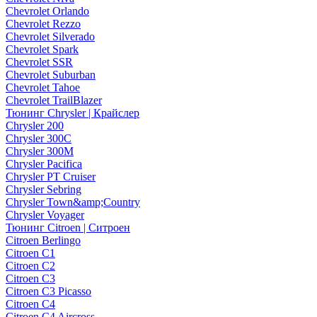
Chevrolet Orlando
Chevrolet Rezzo
Chevrolet Silverado
Chevrolet Spark
Chevrolet SSR
Chevrolet Suburban
Chevrolet Tahoe
Chevrolet TrailBlazer
Тюнинг Chrysler | Крайслер
Chrysler 200
Chrysler 300C
Chrysler 300M
Chrysler Pacifica
Chrysler PT Cruiser
Chrysler Sebring
Chrysler Town&amp;Country
Chrysler Voyager
Тюнинг Citroen | Ситроен
Citroen Berlingo
Citroen C1
Citroen C2
Citroen C3
Citroen C3 Picasso
Citroen C4
Citroen C4 Aircross