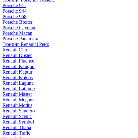
Porsche 911
Porsche 944
Porsche 968
Porsche Boxter
Porsche Cayenne
Porsche Macan
Porsche Panamera
Тюнинг Renault | Рено
Renault Clio
Renault Duster
Renault Fluence
Renault Kangoo
Renault Kaptur
Renault Koleos
Renault Laguna
Renault Latitude
Renault Master
Renault Megane
Renault Modus
Renault Sandero
Renault Scenic
Renault Symbol
Renault Thalia
Renault Trafic