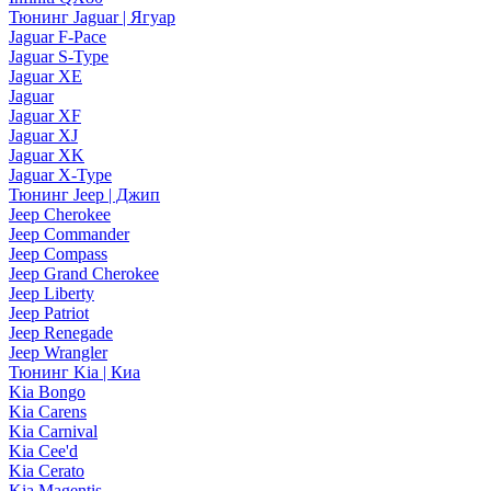
Тюнинг Jaguar | Ягуар
Jaguar F-Pace
Jaguar S-Type
Jaguar XE
Jaguar
Jaguar XF
Jaguar XJ
Jaguar XK
Jaguar X-Type
Тюнинг Jeep | Джип
Jeep Cherokee
Jeep Commander
Jeep Compass
Jeep Grand Cherokee
Jeep Liberty
Jeep Patriot
Jeep Renegade
Jeep Wrangler
Тюнинг Kia | Киа
Kia Bongo
Kia Carens
Kia Carnival
Kia Cee'd
Kia Cerato
Kia Magentis