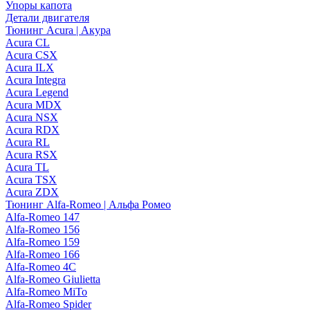
Упоры капота
Детали двигателя
Тюнинг Acura | Акура
Acura CL
Acura CSX
Acura ILX
Acura Integra
Acura Legend
Acura MDX
Acura NSX
Acura RDX
Acura RL
Acura RSX
Acura TL
Acura TSX
Acura ZDX
Тюнинг Alfa-Romeo | Альфа Ромео
Alfa-Romeo 147
Alfa-Romeo 156
Alfa-Romeo 159
Alfa-Romeo 166
Alfa-Romeo 4C
Alfa-Romeo Giulietta
Alfa-Romeo MiTo
Alfa-Romeo Spider