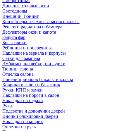
Поворотники
Дневные ходовые огни
Светодиоды
Внешний Тюнинг
Контейнеры и чехлы запасного колеса
Решетки радиатора и бампера
Дефлекторы окон и капота
Защита фар
Брызговики
Рейлинги и поперечины
Накладки на зеркала и корпусы
Сетки для бампера
Эмблемы, наклейки, шильдики
Тюнинг салона
Отделка салона
Панели приборов | шкалы и кольца
Коврики в салон и багажник
Ручки КПП и замки
Накладки на пороги в салон
Накладки на педали
Рули
Подсветка и доводчики дверей
Кнопки блокировки дверей
Накладки на коврик
Оплетки на руль