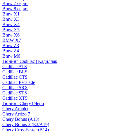
Bmw 7 серия
Bmw 8 серия
Bmw X1
Bmw X3
Bmw X4
Bmw X5
Bmw X6
BMW X7
Bmw Z3
Bmw Z4
Bmw М6
Тюнинг Cadillac | Кадиллак
Cadillac ATS
Cadillac BLS
Cadillac CTS
Cadillac Escalade
Cadillac SRX
Cadillac STS
Cadillac XT5
Тюнинг Chery | Чери
Chery Amulet
Chery Arrizo 7
Chery Bonus (A13)
Chery Bonus 3 (E3/A19)
Chery CrossEastar (B14)