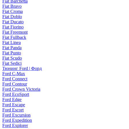
Fiat Barchetta
Fiat Bravo
Fiat Croma
Fiat Doblo
Fiat Ducato
Fiat Fiorino
Fiat Freemont
Fiat Fullback
Fiat Linea
Fiat Panda
Fiat Punto
Fiat Scudo
Fiat Sedici
Тюнинг Ford | Форд
Ford C-Max
Ford Connect
Ford Contour
Ford Crown Victoria
Ford EcoSport
Ford Edge
Ford Escape
Ford Escort
Ford Excursion
Ford Expedition
Ford Explorer