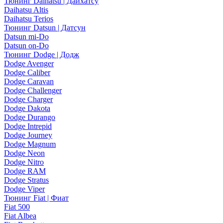
Тюнинг Daihatsu | Дайхатсу
Daihatsu Altis
Daihatsu Terios
Тюнинг Datsun | Датсун
Datsun mi-Do
Datsun on-Do
Тюнинг Dodge | Додж
Dodge Avenger
Dodge Caliber
Dodge Caravan
Dodge Challenger
Dodge Charger
Dodge Dakota
Dodge Durango
Dodge Intrepid
Dodge Journey
Dodge Magnum
Dodge Neon
Dodge Nitro
Dodge RAM
Dodge Stratus
Dodge Viper
Тюнинг Fiat | Фиат
Fiat 500
Fiat Albea