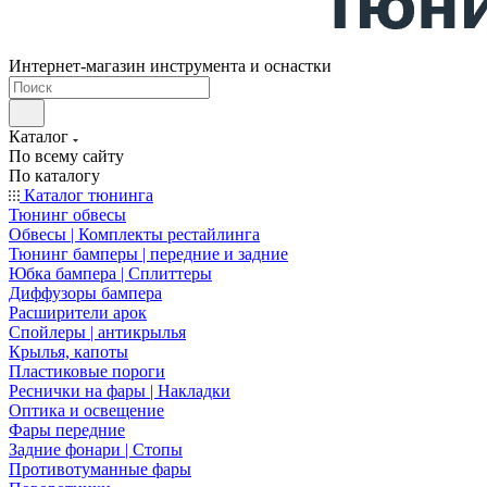
Интернет-магазин инструмента и оснастки
Каталог
По всему сайту
По каталогу
Каталог тюнинга
Тюнинг обвесы
Обвесы | Комплекты рестайлинга
Тюнинг бамперы | передние и задние
Юбка бампера | Сплиттеры
Диффузоры бампера
Расширители арок
Спойлеры | антикрылья
Крылья, капоты
Пластиковые пороги
Реснички на фары | Накладки
Оптика и освещение
Фары передние
Задние фонари | Стопы
Противотуманные фары