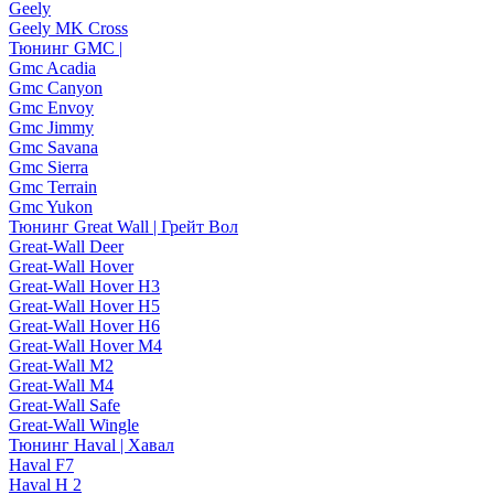
Geely
Geely MK Cross
Тюнинг GMC |
Gmc Acadia
Gmc Canyon
Gmc Envoy
Gmc Jimmy
Gmc Savana
Gmc Sierra
Gmc Terrain
Gmc Yukon
Тюнинг Great Wall | Грейт Вол
Great-Wall Deer
Great-Wall Hover
Great-Wall Hover H3
Great-Wall Hover H5
Great-Wall Hover H6
Great-Wall Hover M4
Great-Wall M2
Great-Wall M4
Great-Wall Safe
Great-Wall Wingle
Тюнинг Haval | Хавал
Haval F7
Haval H 2