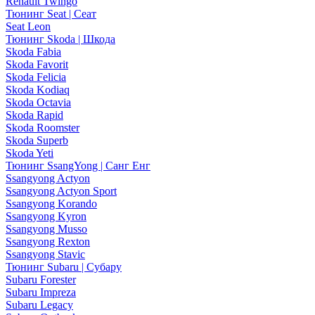
Renault Twingo
Тюнинг Seat | Сеат
Seat Leon
Тюнинг Skoda | Шкода
Skoda Fabia
Skoda Favorit
Skoda Felicia
Skoda Kodiaq
Skoda Octavia
Skoda Rapid
Skoda Roomster
Skoda Superb
Skoda Yeti
Тюнинг SsangYong | Санг Енг
Ssangyong Actyon
Ssangyong Actyon Sport
Ssangyong Korando
Ssangyong Kyron
Ssangyong Musso
Ssangyong Rexton
Ssangyong Stavic
Тюнинг Subaru | Субару
Subaru Forester
Subaru Impreza
Subaru Legacy