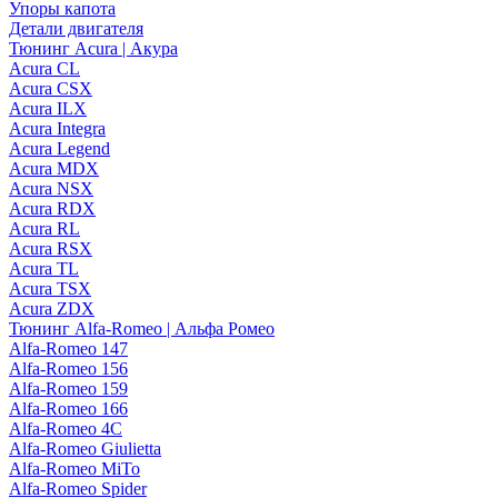
Упоры капота
Детали двигателя
Тюнинг Acura | Акура
Acura CL
Acura CSX
Acura ILX
Acura Integra
Acura Legend
Acura MDX
Acura NSX
Acura RDX
Acura RL
Acura RSX
Acura TL
Acura TSX
Acura ZDX
Тюнинг Alfa-Romeo | Альфа Ромео
Alfa-Romeo 147
Alfa-Romeo 156
Alfa-Romeo 159
Alfa-Romeo 166
Alfa-Romeo 4C
Alfa-Romeo Giulietta
Alfa-Romeo MiTo
Alfa-Romeo Spider