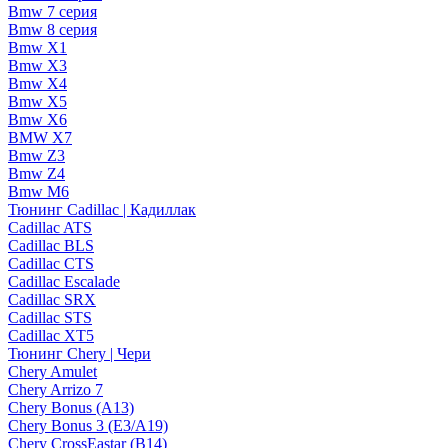
Bmw 7 серия
Bmw 8 серия
Bmw X1
Bmw X3
Bmw X4
Bmw X5
Bmw X6
BMW X7
Bmw Z3
Bmw Z4
Bmw М6
Тюнинг Cadillac | Кадиллак
Cadillac ATS
Cadillac BLS
Cadillac CTS
Cadillac Escalade
Cadillac SRX
Cadillac STS
Cadillac XT5
Тюнинг Chery | Чери
Chery Amulet
Chery Arrizo 7
Chery Bonus (A13)
Chery Bonus 3 (E3/A19)
Chery CrossEastar (B14)