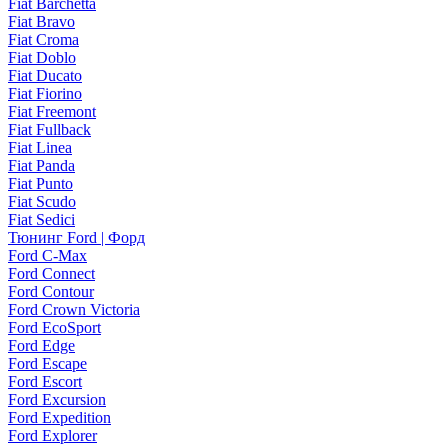
Fiat Barchetta
Fiat Bravo
Fiat Croma
Fiat Doblo
Fiat Ducato
Fiat Fiorino
Fiat Freemont
Fiat Fullback
Fiat Linea
Fiat Panda
Fiat Punto
Fiat Scudo
Fiat Sedici
Тюнинг Ford | Форд
Ford C-Max
Ford Connect
Ford Contour
Ford Crown Victoria
Ford EcoSport
Ford Edge
Ford Escape
Ford Escort
Ford Excursion
Ford Expedition
Ford Explorer