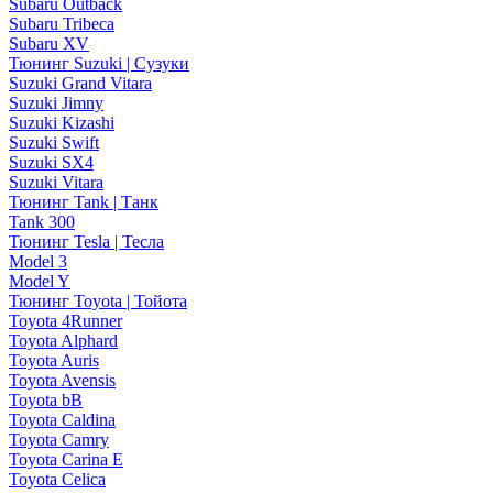
Subaru Outback
Subaru Tribeca
Subaru XV
Тюнинг Suzuki | Сузуки
Suzuki Grand Vitara
Suzuki Jimny
Suzuki Kizashi
Suzuki Swift
Suzuki SX4
Suzuki Vitara
Тюнинг Tank | Танк
Tank 300
Тюнинг Tesla | Тесла
Model 3
Model Y
Тюнинг Toyota | Тойота
Toyota 4Runner
Toyota Alphard
Toyota Auris
Toyota Avensis
Toyota bB
Toyota Caldina
Toyota Camry
Toyota Carina E
Toyota Celica