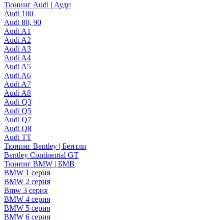
Тюнинг Audi | Ауди
Audi 100
Audi 80, 90
Audi A1
Audi A2
Audi A3
Audi A4
Audi A5
Audi A6
Audi A7
Audi A8
Audi Q3
Audi Q5
Audi Q7
Audi Q8
Audi TT
Тюнинг Bentley | Бентли
Bentley Continental GT
Тюнинг BMW | БМВ
BMW 1 серия
BMW 2 серия
Bmw 3 серия
BMW 4 серия
BMW 5 серия
BMW 6 серия