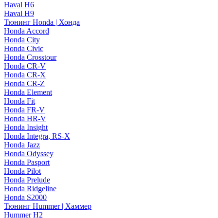
Haval H6
Haval H9
Тюнинг Honda | Хонда
Honda Accord
Honda City
Honda Civic
Honda Crosstour
Honda CR-V
Honda CR-X
Honda CR-Z
Honda Element
Honda Fit
Honda FR-V
Honda HR-V
Honda Insight
Honda Integra, RS-X
Honda Jazz
Honda Odyssey
Honda Pasport
Honda Pilot
Honda Prelude
Honda Ridgeline
Honda S2000
Тюнинг Hummer | Хаммер
Hummer H2