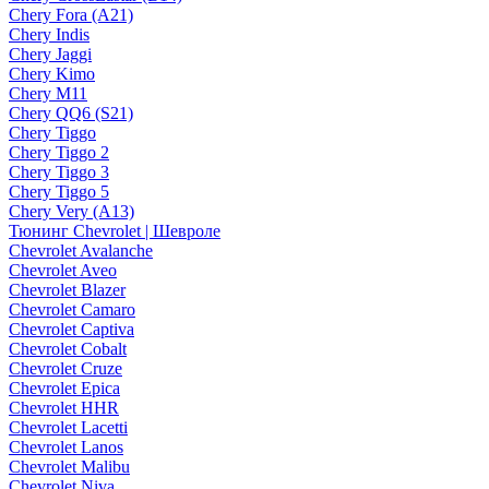
Chery Fora (A21)
Chery Indis
Chery Jaggi
Chery Kimo
Chery M11
Chery QQ6 (S21)
Chery Tiggo
Chery Tiggo 2
Chery Tiggo 3
Chery Tiggo 5
Chery Very (A13)
Тюнинг Chevrolet | Шевроле
Chevrolet Avalanche
Chevrolet Aveo
Chevrolet Blazer
Chevrolet Camaro
Chevrolet Captiva
Chevrolet Cobalt
Chevrolet Cruze
Chevrolet Epica
Chevrolet HHR
Chevrolet Lacetti
Chevrolet Lanos
Chevrolet Malibu
Chevrolet Niva