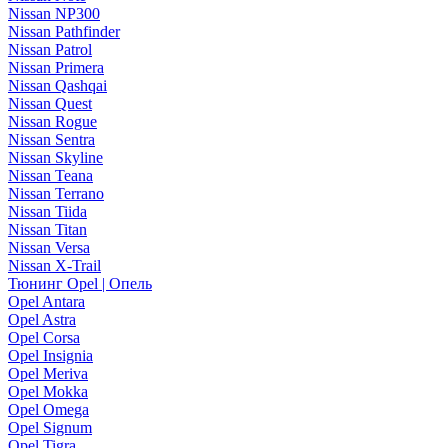
Nissan NP300
Nissan Pathfinder
Nissan Patrol
Nissan Primera
Nissan Qashqai
Nissan Quest
Nissan Rogue
Nissan Sentra
Nissan Skyline
Nissan Teana
Nissan Terrano
Nissan Tiida
Nissan Titan
Nissan Versa
Nissan X-Trail
Тюнинг Opel | Опель
Opel Antara
Opel Astra
Opel Corsa
Opel Insignia
Opel Meriva
Opel Mokka
Opel Omega
Opel Signum
Opel Tigra