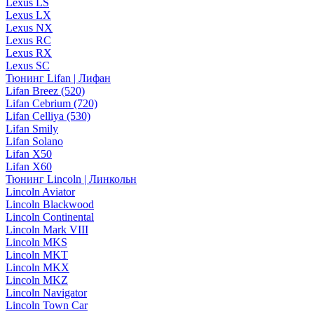
Lexus LS
Lexus LX
Lexus NX
Lexus RC
Lexus RX
Lexus SC
Тюнинг Lifan | Лифан
Lifan Breez (520)
Lifan Cebrium (720)
Lifan Celliya (530)
Lifan Smily
Lifan Solano
Lifan X50
Lifan X60
Тюнинг Lincoln | Линкольн
Lincoln Aviator
Lincoln Blackwood
Lincoln Continental
Lincoln Mark VIII
Lincoln MKS
Lincoln MKT
Lincoln MKX
Lincoln MKZ
Lincoln Navigator
Lincoln Town Car