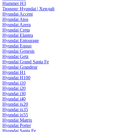
Hummer H3
Тюнинг Hyundai | Хендай
Hyundai Accent
Hyundai Atos
Hyundai Azera
Hyundai Creta
Hyundai Elantra
Hyundai Entourage
Hyundai Equus
Hyundai Genesis
Hyundai Getz
Hyundai Grand Santa Fe
Hyundai Grandeur
Hyundai H1
Hyundai H100
Hyundai i10
Hyundai i20
Hyundai i30
Hyundai i40
Hyundai ix20
Hyundai ix35
Hyundai ix55
Hyundai Matrix
Hyundai Porter
Hyundai Santa Fe