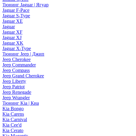
Тюнинг Jaguar | Ягуар
Jaguar F-Pace
Jaguar S-Type
Jaguar XE
Jaguar
Jaguar XF
Jaguar XJ
Jaguar XK
Jaguar X-Type
Тюнинг Jeep | Джип
Jeep Cherokee
Jeep Commander
Jeep Compass
Jeep Grand Cherokee
Jeep Liberty
Jeep Patriot
Jeep Renegade
Jeep Wrangler
Тюнинг Kia | Киа
Kia Bongo
Kia Carens
Kia Carnival
Kia Cee'd
Kia Cerato
Kia Magentis