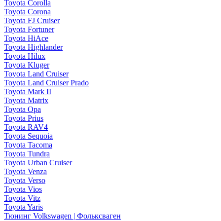
Toyota Corolla
Toyota Corona
Toyota FJ Cruiser
Toyota Fortuner
Toyota HiAce
Toyota Highlander
Toyota Hilux
Toyota Kluger
Toyota Land Cruiser
Toyota Land Cruiser Prado
Toyota Mark II
Toyota Matrix
Toyota Opa
Toyota Prius
Toyota RAV4
Toyota Sequoia
Toyota Tacoma
Toyota Tundra
Toyota Urban Cruiser
Toyota Venza
Toyota Verso
Toyota Vios
Toyota Vitz
Toyota Yaris
Тюнинг Volkswagen | Фольксваген