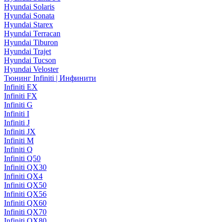
Hyundai Solaris
Hyundai Sonata
Hyundai Starex
Hyundai Terracan
Hyundai Tiburon
Hyundai Trajet
Hyundai Tucson
Hyundai Veloster
Тюнинг Infiniti | Инфинити
Infiniti EX
Infiniti FX
Infiniti G
Infiniti I
Infiniti J
Infiniti JX
Infiniti M
Infiniti Q
Infiniti Q50
Infiniti QX30
Infiniti QX4
Infiniti QX50
Infiniti QX56
Infiniti QX60
Infiniti QX70
Infiniti QX80