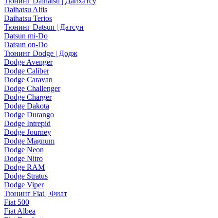
Тюнинг Daihatsu | Дайхатсу
Daihatsu Altis
Daihatsu Terios
Тюнинг Datsun | Датсун
Datsun mi-Do
Datsun on-Do
Тюнинг Dodge | Додж
Dodge Avenger
Dodge Caliber
Dodge Caravan
Dodge Challenger
Dodge Charger
Dodge Dakota
Dodge Durango
Dodge Intrepid
Dodge Journey
Dodge Magnum
Dodge Neon
Dodge Nitro
Dodge RAM
Dodge Stratus
Dodge Viper
Тюнинг Fiat | Фиат
Fiat 500
Fiat Albea