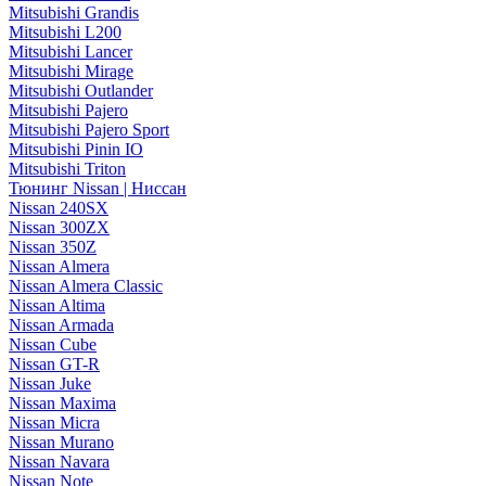
Mitsubishi Grandis
Mitsubishi L200
Mitsubishi Lancer
Mitsubishi Mirage
Mitsubishi Outlander
Mitsubishi Pajero
Mitsubishi Pajero Sport
Mitsubishi Pinin IO
Mitsubishi Triton
Тюнинг Nissan | Ниссан
Nissan 240SX
Nissan 300ZX
Nissan 350Z
Nissan Almera
Nissan Almera Classic
Nissan Altima
Nissan Armada
Nissan Cube
Nissan GT-R
Nissan Juke
Nissan Maxima
Nissan Micra
Nissan Murano
Nissan Navara
Nissan Note