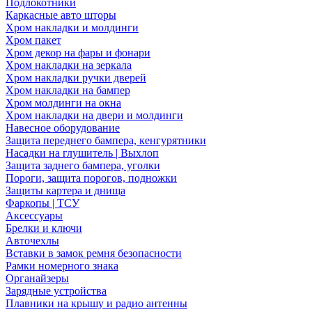
Подлокотники
Каркасные авто шторы
Хром накладки и молдинги
Хром пакет
Хром декор на фары и фонари
Хром накладки на зеркала
Хром накладки ручки дверей
Хром накладки на бампер
Хром молдинги на окна
Хром накладки на двери и молдинги
Навесное оборудование
Защита переднего бампера, кенгурятники
Насадки на глушитель | Выхлоп
Защита заднего бампера, уголки
Пороги, защита порогов, подножки
Защиты картера и днища
Фаркопы | ТСУ
Аксессуары
Брелки и ключи
Авточехлы
Вставки в замок ремня безопасности
Рамки номерного знака
Органайзеры
Зарядные устройства
Плавники на крышу и радио антенны