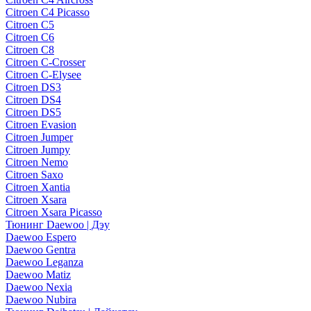
Citroen C4 Picasso
Citroen C5
Citroen C6
Citroen C8
Citroen C-Crosser
Citroen C-Elysee
Citroen DS3
Citroen DS4
Citroen DS5
Citroen Evasion
Citroen Jumper
Citroen Jumpy
Citroen Nemo
Citroen Saxo
Citroen Xantia
Citroen Xsara
Citroen Xsara Picasso
Тюнинг Daewoo | Дэу
Daewoo Espero
Daewoo Gentra
Daewoo Leganza
Daewoo Matiz
Daewoo Nexia
Daewoo Nubira