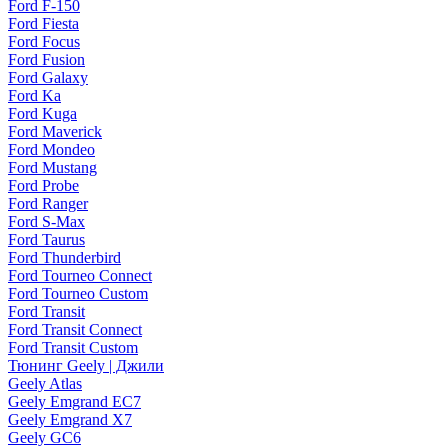
Ford F-150
Ford Fiesta
Ford Focus
Ford Fusion
Ford Galaxy
Ford Ka
Ford Kuga
Ford Maverick
Ford Mondeo
Ford Mustang
Ford Probe
Ford Ranger
Ford S-Max
Ford Taurus
Ford Thunderbird
Ford Tourneo Connect
Ford Tourneo Custom
Ford Transit
Ford Transit Connect
Ford Transit Custom
Тюнинг Geely | Джили
Geely Atlas
Geely Emgrand EC7
Geely Emgrand X7
Geely GC6