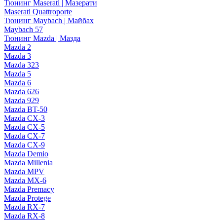
Тюнинг Maserati | Мазерати
Maserati Quattroporte
Тюнинг Maybach | Майбах
Maybach 57
Тюнинг Mazda | Мазда
Mazda 2
Mazda 3
Mazda 323
Mazda 5
Mazda 6
Mazda 626
Mazda 929
Mazda BT-50
Mazda CX-3
Mazda CX-5
Mazda CX-7
Mazda CX-9
Mazda Demio
Mazda Millenia
Mazda MPV
Mazda MX-6
Mazda Premacy
Mazda Protege
Mazda RX-7
Mazda RX-8