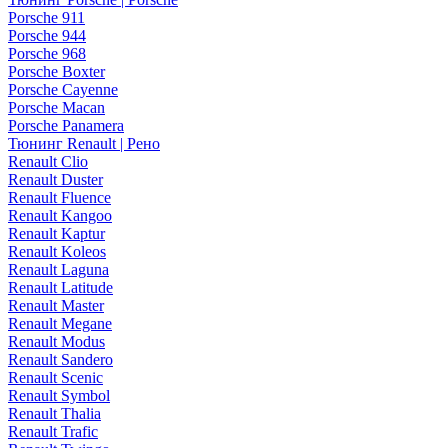
Porsche 911
Porsche 944
Porsche 968
Porsche Boxter
Porsche Cayenne
Porsche Macan
Porsche Panamera
Тюнинг Renault | Рено
Renault Clio
Renault Duster
Renault Fluence
Renault Kangoo
Renault Kaptur
Renault Koleos
Renault Laguna
Renault Latitude
Renault Master
Renault Megane
Renault Modus
Renault Sandero
Renault Scenic
Renault Symbol
Renault Thalia
Renault Trafic