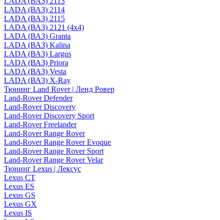
LADA (ВАЗ) 2113
LADA (ВАЗ) 2114
LADA (ВАЗ) 2115
LADA (ВАЗ) 2121 (4x4)
LADA (ВАЗ) Granta
LADA (ВАЗ) Kalina
LADA (ВАЗ) Largus
LADA (ВАЗ) Priora
LADA (ВАЗ) Vesta
LADA (ВАЗ) X-Ray
Тюнинг Land Rover | Ленд Ровер
Land-Rover Defender
Land-Rover Discovery
Land-Rover Discovery Sport
Land-Rover Freelander
Land-Rover Range Rover
Land-Rover Range Rover Evoque
Land-Rover Range Rover Sport
Land-Rover Range Rover Velar
Тюнинг Lexus | Лексус
Lexus CT
Lexus ES
Lexus GS
Lexus GX
Lexus IS