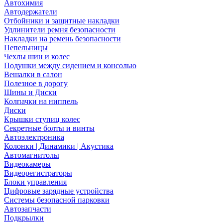
Автохимия
Автодержатели
Отбойники и защитные накладки
Удлинители ремня безопасности
Накладки на ремень безопасности
Пепельницы
Чехлы шин и колес
Подушки между сидением и консолью
Вешалки в салон
Полезное в дорогу
Шины и Диски
Колпачки на ниппель
Диски
Крышки ступиц колес
Секретные болты и винты
Автоэлектроника
Колонки | Динамики | Акустика
Автомагнитолы
Видеокамеры
Видеорегистраторы
Блоки управления
Цифровые зарядные устройства
Системы безопасной парковки
Автозапчасти
Подкрылки