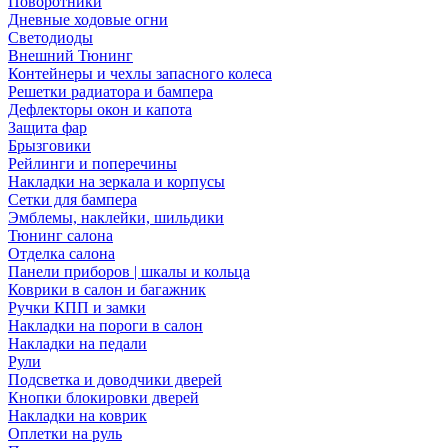
Поворотники
Дневные ходовые огни
Светодиоды
Внешний Тюнинг
Контейнеры и чехлы запасного колеса
Решетки радиатора и бампера
Дефлекторы окон и капота
Защита фар
Брызговики
Рейлинги и поперечины
Накладки на зеркала и корпусы
Сетки для бампера
Эмблемы, наклейки, шильдики
Тюнинг салона
Отделка салона
Панели приборов | шкалы и кольца
Коврики в салон и багажник
Ручки КПП и замки
Накладки на пороги в салон
Накладки на педали
Рули
Подсветка и доводчики дверей
Кнопки блокировки дверей
Накладки на коврик
Оплетки на руль