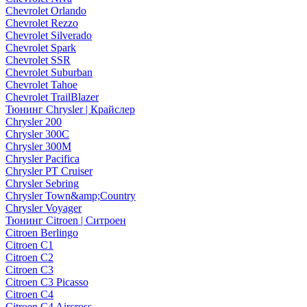
Chevrolet Orlando
Chevrolet Rezzo
Chevrolet Silverado
Chevrolet Spark
Chevrolet SSR
Chevrolet Suburban
Chevrolet Tahoe
Chevrolet TrailBlazer
Тюнинг Chrysler | Крайслер
Chrysler 200
Chrysler 300C
Chrysler 300M
Chrysler Pacifica
Chrysler PT Cruiser
Chrysler Sebring
Chrysler Town&amp;Country
Chrysler Voyager
Тюнинг Citroen | Ситроен
Citroen Berlingo
Citroen C1
Citroen C2
Citroen C3
Citroen C3 Picasso
Citroen C4
Citroen C4 Aircross