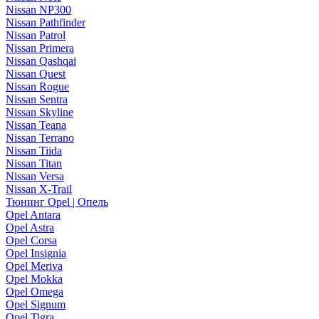
Nissan NP300
Nissan Pathfinder
Nissan Patrol
Nissan Primera
Nissan Qashqai
Nissan Quest
Nissan Rogue
Nissan Sentra
Nissan Skyline
Nissan Teana
Nissan Terrano
Nissan Tiida
Nissan Titan
Nissan Versa
Nissan X-Trail
Тюнинг Opel | Опель
Opel Antara
Opel Astra
Opel Corsa
Opel Insignia
Opel Meriva
Opel Mokka
Opel Omega
Opel Signum
Opel Tigra