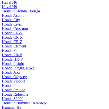
Haval H6
Haval H9
Тюнинг Honda | Хонда
Honda Accord
Honda City
Honda Civic
Honda Crosstour
Honda CR-V
Honda CR-X
Honda CR-Z
Honda Element
Honda Fit
Honda FR-V
Honda HR-V
Honda Insight
Honda Integra, RS-X
Honda Jazz
Honda Odyssey
Honda Pasport
Honda Pilot
Honda Prelude
Honda Ridgeline
Honda S2000
Тюнинг Hummer | Хаммер
Hummer H2