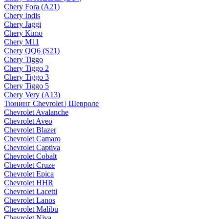
Chery Fora (A21)
Chery Indis
Chery Jaggi
Chery Kimo
Chery M11
Chery QQ6 (S21)
Chery Tiggo
Chery Tiggo 2
Chery Tiggo 3
Chery Tiggo 5
Chery Very (A13)
Тюнинг Chevrolet | Шевроле
Chevrolet Avalanche
Chevrolet Aveo
Chevrolet Blazer
Chevrolet Camaro
Chevrolet Captiva
Chevrolet Cobalt
Chevrolet Cruze
Chevrolet Epica
Chevrolet HHR
Chevrolet Lacetti
Chevrolet Lanos
Chevrolet Malibu
Chevrolet Niva