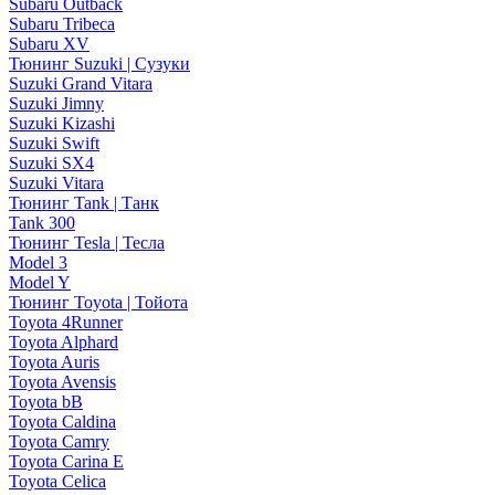
Subaru Outback
Subaru Tribeca
Subaru XV
Тюнинг Suzuki | Сузуки
Suzuki Grand Vitara
Suzuki Jimny
Suzuki Kizashi
Suzuki Swift
Suzuki SX4
Suzuki Vitara
Тюнинг Tank | Танк
Tank 300
Тюнинг Tesla | Тесла
Model 3
Model Y
Тюнинг Toyota | Тойота
Toyota 4Runner
Toyota Alphard
Toyota Auris
Toyota Avensis
Toyota bB
Toyota Caldina
Toyota Camry
Toyota Carina E
Toyota Celica