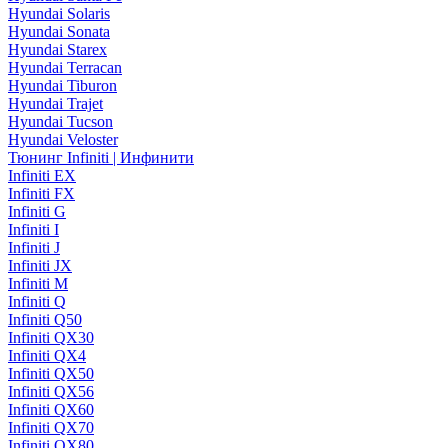
Hyundai Solaris
Hyundai Sonata
Hyundai Starex
Hyundai Terracan
Hyundai Tiburon
Hyundai Trajet
Hyundai Tucson
Hyundai Veloster
Тюнинг Infiniti | Инфинити
Infiniti EX
Infiniti FX
Infiniti G
Infiniti I
Infiniti J
Infiniti JX
Infiniti M
Infiniti Q
Infiniti Q50
Infiniti QX30
Infiniti QX4
Infiniti QX50
Infiniti QX56
Infiniti QX60
Infiniti QX70
Infiniti QX80