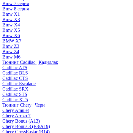
Bmw 7 серия
Bmw 8 серия
Bmw X1
Bmw X3
Bmw X4
Bmw X5
Bmw X6
BMW X7
Bmw Z3
Bmw Z4
Bmw М6
Тюнинг Cadillac | Кадиллак
Cadillac ATS
Cadillac BLS
Cadillac CTS
Cadillac Escalade
Cadillac SRX
Cadillac STS
Cadillac XT5
Тюнинг Chery | Чери
Chery Amulet
Chery Arrizo 7
Chery Bonus (A13)
Chery Bonus 3 (E3/A19)
Chery CrossEastar (B14)