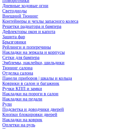
Поворотники
Дневные ходовые огни
Светодиоды
Внешний Тюнинг
Контейнеры и чехлы запасного колеса
Решетки радиатора и бампера
Дефлекторы окон и капота
Защита фар
Брызговики
Рейлинги и поперечины
Накладки на зеркала и корпусы
Сетки для бампера
Эмблемы, наклейки, шильдики
Тюнинг салона
Отделка салона
Панели приборов | шкалы и кольца
Коврики в салон и багажник
Ручки КПП и замки
Накладки на пороги в салон
Накладки на педали
Рули
Подсветка и доводчики дверей
Кнопки блокировки дверей
Накладки на коврик
Оплетки на руль