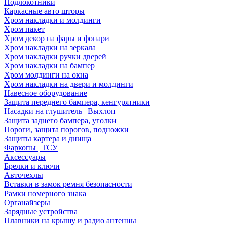
Подлокотники
Каркасные авто шторы
Хром накладки и молдинги
Хром пакет
Хром декор на фары и фонари
Хром накладки на зеркала
Хром накладки ручки дверей
Хром накладки на бампер
Хром молдинги на окна
Хром накладки на двери и молдинги
Навесное оборудование
Защита переднего бампера, кенгурятники
Насадки на глушитель | Выхлоп
Защита заднего бампера, уголки
Пороги, защита порогов, подножки
Защиты картера и днища
Фаркопы | ТСУ
Аксессуары
Брелки и ключи
Авточехлы
Вставки в замок ремня безопасности
Рамки номерного знака
Органайзеры
Зарядные устройства
Плавники на крышу и радио антенны