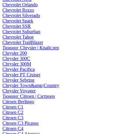
Chevrolet Orlando
Chevrolet Rezzo
Chevrolet Silverado
Chevrolet Spark
Chevrolet SSR
Chevrolet Suburban
Chevrolet Tahoe
Chevrolet TrailBlazer
Тюнинг Chrysler | Крайслер
Chrysler 200
Chrysler 300C
Chrysler 300M
Chrysler Pacifica
Chrysler PT Cruiser
Chrysler Sebring
Chrysler Town&amp;Country
Chrysler Voyager
Тюнинг Citroen | Ситроен
Citroen Berlingo
Citroen C1
Citroen C2
Citroen C3
Citroen C3 Picasso
Citroen C4
Citroen C4 Aircross