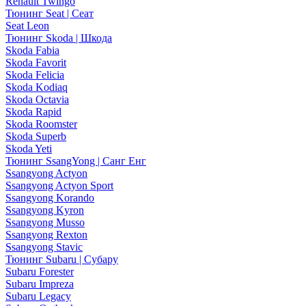
Renault Twingo
Тюнинг Seat | Сеат
Seat Leon
Тюнинг Skoda | Шкода
Skoda Fabia
Skoda Favorit
Skoda Felicia
Skoda Kodiaq
Skoda Octavia
Skoda Rapid
Skoda Roomster
Skoda Superb
Skoda Yeti
Тюнинг SsangYong | Санг Енг
Ssangyong Actyon
Ssangyong Actyon Sport
Ssangyong Korando
Ssangyong Kyron
Ssangyong Musso
Ssangyong Rexton
Ssangyong Stavic
Тюнинг Subaru | Субару
Subaru Forester
Subaru Impreza
Subaru Legacy