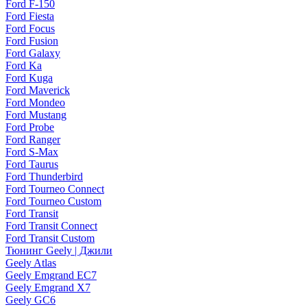
Ford F-150
Ford Fiesta
Ford Focus
Ford Fusion
Ford Galaxy
Ford Ka
Ford Kuga
Ford Maverick
Ford Mondeo
Ford Mustang
Ford Probe
Ford Ranger
Ford S-Max
Ford Taurus
Ford Thunderbird
Ford Tourneo Connect
Ford Tourneo Custom
Ford Transit
Ford Transit Connect
Ford Transit Custom
Тюнинг Geely | Джили
Geely Atlas
Geely Emgrand EC7
Geely Emgrand X7
Geely GC6