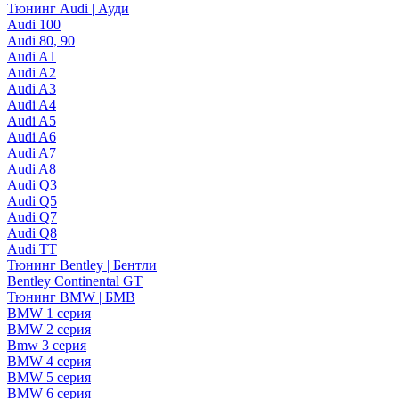
Тюнинг Audi | Ауди
Audi 100
Audi 80, 90
Audi A1
Audi A2
Audi A3
Audi A4
Audi A5
Audi A6
Audi A7
Audi A8
Audi Q3
Audi Q5
Audi Q7
Audi Q8
Audi TT
Тюнинг Bentley | Бентли
Bentley Continental GT
Тюнинг BMW | БМВ
BMW 1 серия
BMW 2 серия
Bmw 3 серия
BMW 4 серия
BMW 5 серия
BMW 6 серия