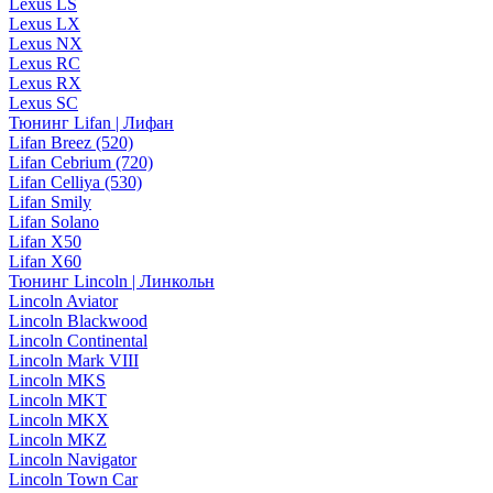
Lexus LS
Lexus LX
Lexus NX
Lexus RC
Lexus RX
Lexus SC
Тюнинг Lifan | Лифан
Lifan Breez (520)
Lifan Cebrium (720)
Lifan Celliya (530)
Lifan Smily
Lifan Solano
Lifan X50
Lifan X60
Тюнинг Lincoln | Линкольн
Lincoln Aviator
Lincoln Blackwood
Lincoln Continental
Lincoln Mark VIII
Lincoln MKS
Lincoln MKT
Lincoln MKX
Lincoln MKZ
Lincoln Navigator
Lincoln Town Car