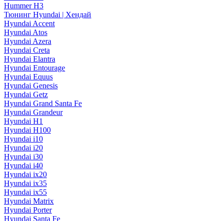
Hummer H3
Тюнинг Hyundai | Хендай
Hyundai Accent
Hyundai Atos
Hyundai Azera
Hyundai Creta
Hyundai Elantra
Hyundai Entourage
Hyundai Equus
Hyundai Genesis
Hyundai Getz
Hyundai Grand Santa Fe
Hyundai Grandeur
Hyundai H1
Hyundai H100
Hyundai i10
Hyundai i20
Hyundai i30
Hyundai i40
Hyundai ix20
Hyundai ix35
Hyundai ix55
Hyundai Matrix
Hyundai Porter
Hyundai Santa Fe