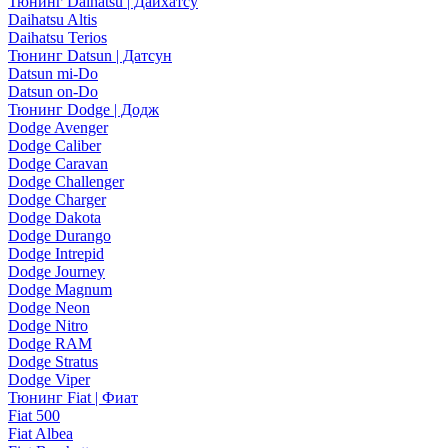
Тюнинг Daihatsu | Дайхатсу
Daihatsu Altis
Daihatsu Terios
Тюнинг Datsun | Датсун
Datsun mi-Do
Datsun on-Do
Тюнинг Dodge | Додж
Dodge Avenger
Dodge Caliber
Dodge Caravan
Dodge Challenger
Dodge Charger
Dodge Dakota
Dodge Durango
Dodge Intrepid
Dodge Journey
Dodge Magnum
Dodge Neon
Dodge Nitro
Dodge RAM
Dodge Stratus
Dodge Viper
Тюнинг Fiat | Фиат
Fiat 500
Fiat Albea