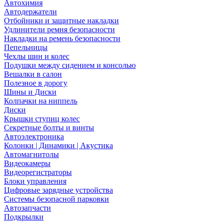
Автохимия
Автодержатели
Отбойники и защитные накладки
Удлинители ремня безопасности
Накладки на ремень безопасности
Пепельницы
Чехлы шин и колес
Подушки между сидением и консолью
Вешалки в салон
Полезное в дорогу
Шины и Диски
Колпачки на ниппель
Диски
Крышки ступиц колес
Секретные болты и винты
Автоэлектроника
Колонки | Динамики | Акустика
Автомагнитолы
Видеокамеры
Видеорегистраторы
Блоки управления
Цифровые зарядные устройства
Системы безопасной парковки
Автозапчасти
Подкрылки