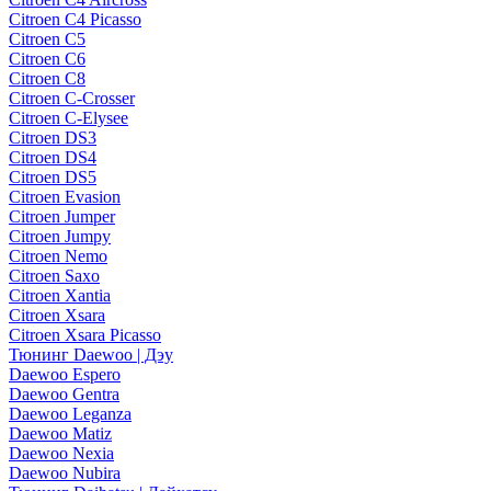
Citroen C4 Picasso
Citroen C5
Citroen C6
Citroen C8
Citroen C-Crosser
Citroen C-Elysee
Citroen DS3
Citroen DS4
Citroen DS5
Citroen Evasion
Citroen Jumper
Citroen Jumpy
Citroen Nemo
Citroen Saxo
Citroen Xantia
Citroen Xsara
Citroen Xsara Picasso
Тюнинг Daewoo | Дэу
Daewoo Espero
Daewoo Gentra
Daewoo Leganza
Daewoo Matiz
Daewoo Nexia
Daewoo Nubira