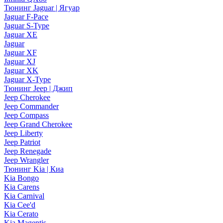
Тюнинг Jaguar | Ягуар
Jaguar F-Pace
Jaguar S-Type
Jaguar XE
Jaguar
Jaguar XF
Jaguar XJ
Jaguar XK
Jaguar X-Type
Тюнинг Jeep | Джип
Jeep Cherokee
Jeep Commander
Jeep Compass
Jeep Grand Cherokee
Jeep Liberty
Jeep Patriot
Jeep Renegade
Jeep Wrangler
Тюнинг Kia | Киа
Kia Bongo
Kia Carens
Kia Carnival
Kia Cee'd
Kia Cerato
Kia Magentis