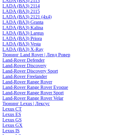
LADA (ВАЗ) 2113
LADA (ВАЗ) 2114
LADA (ВАЗ) 2115
LADA (ВАЗ) 2121 (4x4)
LADA (ВАЗ) Granta
LADA (ВАЗ) Kalina
LADA (ВАЗ) Largus
LADA (ВАЗ) Priora
LADA (ВАЗ) Vesta
LADA (ВАЗ) X-Ray
Тюнинг Land Rover | Ленд Ровер
Land-Rover Defender
Land-Rover Discovery
Land-Rover Discovery Sport
Land-Rover Freelander
Land-Rover Range Rover
Land-Rover Range Rover Evoque
Land-Rover Range Rover Sport
Land-Rover Range Rover Velar
Тюнинг Lexus | Лексус
Lexus CT
Lexus ES
Lexus GS
Lexus GX
Lexus IS