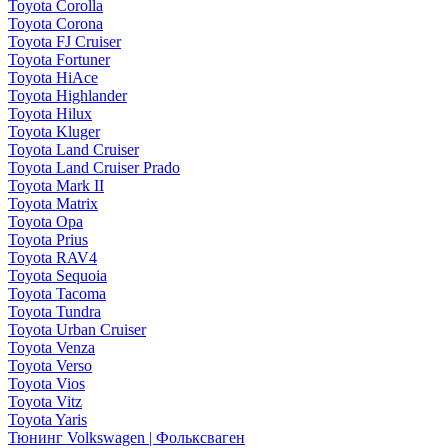
Toyota Corolla
Toyota Corona
Toyota FJ Cruiser
Toyota Fortuner
Toyota HiAce
Toyota Highlander
Toyota Hilux
Toyota Kluger
Toyota Land Cruiser
Toyota Land Cruiser Prado
Toyota Mark II
Toyota Matrix
Toyota Opa
Toyota Prius
Toyota RAV4
Toyota Sequoia
Toyota Tacoma
Toyota Tundra
Toyota Urban Cruiser
Toyota Venza
Toyota Verso
Toyota Vios
Toyota Vitz
Toyota Yaris
Тюнинг Volkswagen | Фольксваген