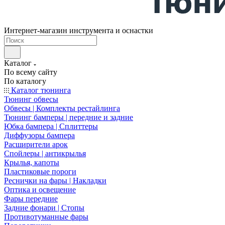
Интернет-магазин инструмента и оснастки
Каталог
По всему сайту
По каталогу
Каталог тюнинга
Тюнинг обвесы
Обвесы | Комплекты рестайлинга
Тюнинг бамперы | передние и задние
Юбка бампера | Сплиттеры
Диффузоры бампера
Расширители арок
Спойлеры | антикрылья
Крылья, капоты
Пластиковые пороги
Реснички на фары | Накладки
Оптика и освещение
Фары передние
Задние фонари | Стопы
Противотуманные фары