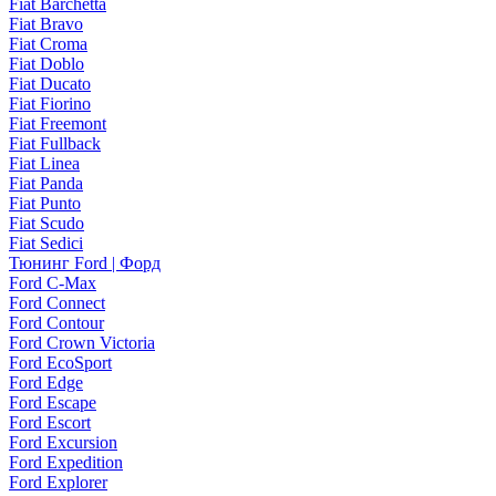
Fiat Barchetta
Fiat Bravo
Fiat Croma
Fiat Doblo
Fiat Ducato
Fiat Fiorino
Fiat Freemont
Fiat Fullback
Fiat Linea
Fiat Panda
Fiat Punto
Fiat Scudo
Fiat Sedici
Тюнинг Ford | Форд
Ford C-Max
Ford Connect
Ford Contour
Ford Crown Victoria
Ford EcoSport
Ford Edge
Ford Escape
Ford Escort
Ford Excursion
Ford Expedition
Ford Explorer