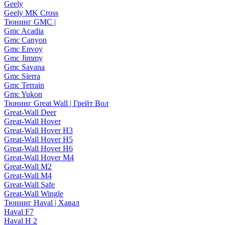
Geely
Geely MK Cross
Тюнинг GMC |
Gmc Acadia
Gmc Canyon
Gmc Envoy
Gmc Jimmy
Gmc Savana
Gmc Sierra
Gmc Terrain
Gmc Yukon
Тюнинг Great Wall | Грейт Вол
Great-Wall Deer
Great-Wall Hover
Great-Wall Hover H3
Great-Wall Hover H5
Great-Wall Hover H6
Great-Wall Hover M4
Great-Wall M2
Great-Wall M4
Great-Wall Safe
Great-Wall Wingle
Тюнинг Haval | Хавал
Haval F7
Haval H 2