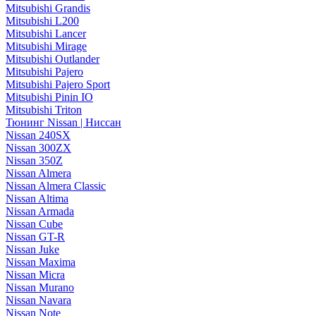
Mitsubishi Grandis
Mitsubishi L200
Mitsubishi Lancer
Mitsubishi Mirage
Mitsubishi Outlander
Mitsubishi Pajero
Mitsubishi Pajero Sport
Mitsubishi Pinin IO
Mitsubishi Triton
Тюнинг Nissan | Ниссан
Nissan 240SX
Nissan 300ZX
Nissan 350Z
Nissan Almera
Nissan Almera Classic
Nissan Altima
Nissan Armada
Nissan Cube
Nissan GT-R
Nissan Juke
Nissan Maxima
Nissan Micra
Nissan Murano
Nissan Navara
Nissan Note