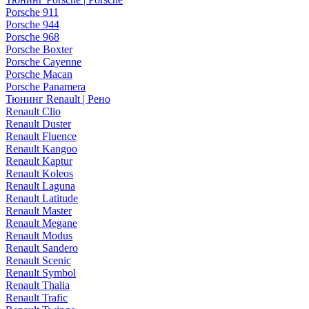
Porsche 911
Porsche 944
Porsche 968
Porsche Boxter
Porsche Cayenne
Porsche Macan
Porsche Panamera
Тюнинг Renault | Рено
Renault Clio
Renault Duster
Renault Fluence
Renault Kangoo
Renault Kaptur
Renault Koleos
Renault Laguna
Renault Latitude
Renault Master
Renault Megane
Renault Modus
Renault Sandero
Renault Scenic
Renault Symbol
Renault Thalia
Renault Trafic