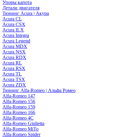
Упоры капота
Детали двигателя
Тюнинг Acura | Акура
Acura CL
Acura CSX
Acura ILX
Acura Integra
Acura Legend
Acura MDX
Acura NSX
Acura RDX
Acura RL
Acura RSX
Acura TL
Acura TSX
Acura ZDX
Тюнинг Alfa-Romeo | Альфа Ромео
Alfa-Romeo 147
Alfa-Romeo 156
Alfa-Romeo 159
Alfa-Romeo 166
Alfa-Romeo 4C
Alfa-Romeo Giulietta
Alfa-Romeo MiTo
Alfa-Romeo Spider