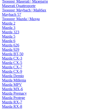
Тюнинг Maserati | Мазерати
Maserati Quattroporte
Тюнинг Maybach | Майбах
Maybach 57
Тюнинг Mazda | Мазда
Mazda 2
Mazda 3
Mazda 323
Mazda 5
Mazda 6
Mazda 626
Mazda 929
Mazda BT-50
Mazda CX-3
Mazda CX-5
Mazda CX-7
Mazda CX-9
Mazda Demio
Mazda Millenia
Mazda MPV
Mazda MX-6
Mazda Premacy
Mazda Protege
Mazda RX-7
Mazda RX-8