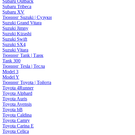
Subaru Outback
Subaru Tribeca
Subaru XV
Тюнинг Suzuki | Сузуки
Suzuki Grand Vitara
Suzuki Jimny
Suzuki Kizashi
Suzuki Swift
Suzuki SX4
Suzuki Vitara
Тюнинг Tank | Танк
Tank 300
Тюнинг Tesla | Тесла
Model 3
Model Y
Тюнинг Toyota | Тойота
Toyota 4Runner
Toyota Alphard
Toyota Auris
Toyota Avensis
Toyota bB
Toyota Caldina
Toyota Camry
Toyota Carina E
Toyota Celica