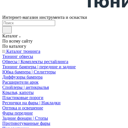
Интернет-магазин инструмента и оснастки
Каталог
По всему сайту
По каталогу
Каталог тюнинга
Тюнинг обвесы
Обвесы | Комплекты рестайлинга
Тюнинг бамперы | передние и задние
Юбка бампера | Сплиттеры
Диффузоры бампера
Расширители арок
Спойлеры | антикрылья
Крылья, капоты
Пластиковые пороги
Реснички на фары | Накладки
Оптика и освещение
Фары передние
Задние фонари | Стопы
Противотуманные фары