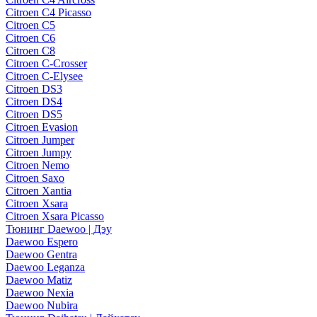
Citroen C4 Picasso
Citroen C5
Citroen C6
Citroen C8
Citroen C-Crosser
Citroen C-Elysee
Citroen DS3
Citroen DS4
Citroen DS5
Citroen Evasion
Citroen Jumper
Citroen Jumpy
Citroen Nemo
Citroen Saxo
Citroen Xantia
Citroen Xsara
Citroen Xsara Picasso
Тюнинг Daewoo | Дэу
Daewoo Espero
Daewoo Gentra
Daewoo Leganza
Daewoo Matiz
Daewoo Nexia
Daewoo Nubira