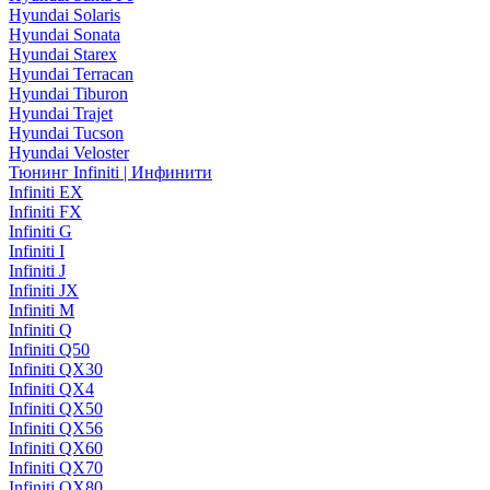
Hyundai Solaris
Hyundai Sonata
Hyundai Starex
Hyundai Terracan
Hyundai Tiburon
Hyundai Trajet
Hyundai Tucson
Hyundai Veloster
Тюнинг Infiniti | Инфинити
Infiniti EX
Infiniti FX
Infiniti G
Infiniti I
Infiniti J
Infiniti JX
Infiniti M
Infiniti Q
Infiniti Q50
Infiniti QX30
Infiniti QX4
Infiniti QX50
Infiniti QX56
Infiniti QX60
Infiniti QX70
Infiniti QX80