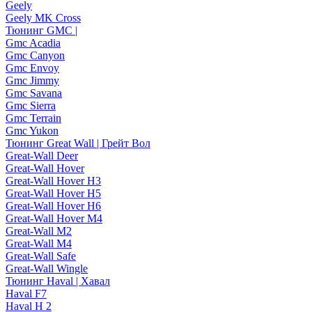
Geely
Geely MK Cross
Тюнинг GMC |
Gmc Acadia
Gmc Canyon
Gmc Envoy
Gmc Jimmy
Gmc Savana
Gmc Sierra
Gmc Terrain
Gmc Yukon
Тюнинг Great Wall | Грейт Вол
Great-Wall Deer
Great-Wall Hover
Great-Wall Hover H3
Great-Wall Hover H5
Great-Wall Hover H6
Great-Wall Hover M4
Great-Wall M2
Great-Wall M4
Great-Wall Safe
Great-Wall Wingle
Тюнинг Haval | Хавал
Haval F7
Haval H 2