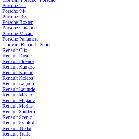
Porsche 911
Porsche 944
Porsche 968
Porsche Boxter
Porsche Cayenne
Porsche Macan
Porsche Panamera
Тюнинг Renault | Рено
Renault Clio
Renault Duster
Renault Fluence
Renault Kangoo
Renault Kaptur
Renault Koleos
Renault Laguna
Renault Latitude
Renault Master
Renault Megane
Renault Modus
Renault Sandero
Renault Scenic
Renault Symbol
Renault Thalia
Renault Trafic