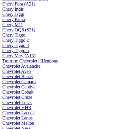
Chery Fora (A21)
Chery Indis
Chery Jaggi
Chery Kimo
Chery M11
Chery QQ6 (S21)
Chery Tiggo
Chery Tiggo 2
Chery Tiggo 3
Chery Tiggo 5
Chery Very (A13)
Тюнинг Chevrolet | Шевроле
Chevrolet Avalanche
Chevrolet Aveo
Chevrolet Blazer
Chevrolet Camaro
Chevrolet Captiva
Chevrolet Cobalt
Chevrolet Cruze
Chevrolet Epica
Chevrolet HHR
Chevrolet Lacetti
Chevrolet Lanos
Chevrolet Malibu
Chevrolet Niva