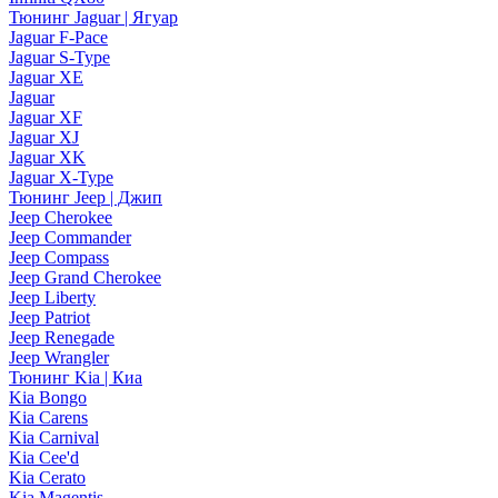
Тюнинг Jaguar | Ягуар
Jaguar F-Pace
Jaguar S-Type
Jaguar XE
Jaguar
Jaguar XF
Jaguar XJ
Jaguar XK
Jaguar X-Type
Тюнинг Jeep | Джип
Jeep Cherokee
Jeep Commander
Jeep Compass
Jeep Grand Cherokee
Jeep Liberty
Jeep Patriot
Jeep Renegade
Jeep Wrangler
Тюнинг Kia | Киа
Kia Bongo
Kia Carens
Kia Carnival
Kia Cee'd
Kia Cerato
Kia Magentis