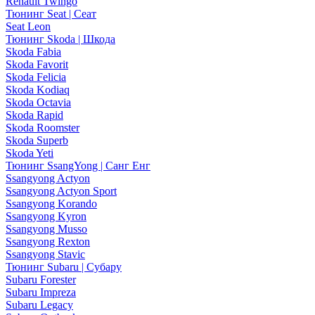
Renault Twingo
Тюнинг Seat | Сеат
Seat Leon
Тюнинг Skoda | Шкода
Skoda Fabia
Skoda Favorit
Skoda Felicia
Skoda Kodiaq
Skoda Octavia
Skoda Rapid
Skoda Roomster
Skoda Superb
Skoda Yeti
Тюнинг SsangYong | Санг Енг
Ssangyong Actyon
Ssangyong Actyon Sport
Ssangyong Korando
Ssangyong Kyron
Ssangyong Musso
Ssangyong Rexton
Ssangyong Stavic
Тюнинг Subaru | Субару
Subaru Forester
Subaru Impreza
Subaru Legacy