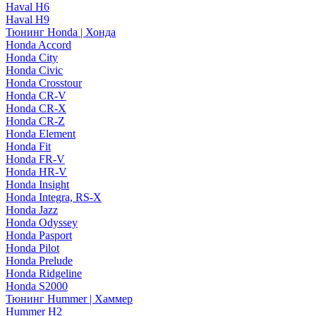
Haval H6
Haval H9
Тюнинг Honda | Хонда
Honda Accord
Honda City
Honda Civic
Honda Crosstour
Honda CR-V
Honda CR-X
Honda CR-Z
Honda Element
Honda Fit
Honda FR-V
Honda HR-V
Honda Insight
Honda Integra, RS-X
Honda Jazz
Honda Odyssey
Honda Pasport
Honda Pilot
Honda Prelude
Honda Ridgeline
Honda S2000
Тюнинг Hummer | Хаммер
Hummer H2