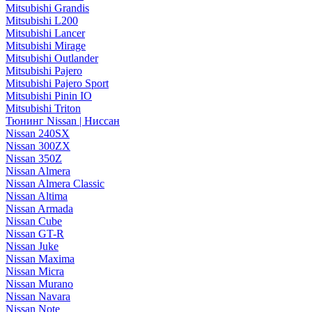
Mitsubishi Grandis
Mitsubishi L200
Mitsubishi Lancer
Mitsubishi Mirage
Mitsubishi Outlander
Mitsubishi Pajero
Mitsubishi Pajero Sport
Mitsubishi Pinin IO
Mitsubishi Triton
Тюнинг Nissan | Ниссан
Nissan 240SX
Nissan 300ZX
Nissan 350Z
Nissan Almera
Nissan Almera Classic
Nissan Altima
Nissan Armada
Nissan Cube
Nissan GT-R
Nissan Juke
Nissan Maxima
Nissan Micra
Nissan Murano
Nissan Navara
Nissan Note