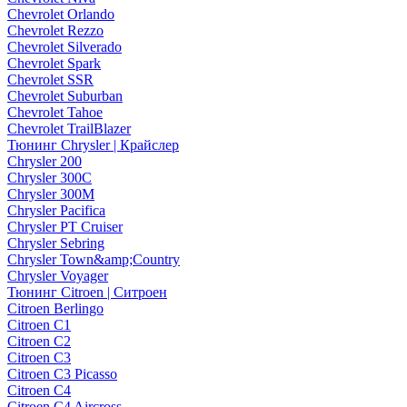
Chevrolet Orlando
Chevrolet Rezzo
Chevrolet Silverado
Chevrolet Spark
Chevrolet SSR
Chevrolet Suburban
Chevrolet Tahoe
Chevrolet TrailBlazer
Тюнинг Chrysler | Крайслер
Chrysler 200
Chrysler 300C
Chrysler 300M
Chrysler Pacifica
Chrysler PT Cruiser
Chrysler Sebring
Chrysler Town&amp;Country
Chrysler Voyager
Тюнинг Citroen | Ситроен
Citroen Berlingo
Citroen C1
Citroen C2
Citroen C3
Citroen C3 Picasso
Citroen C4
Citroen C4 Aircross