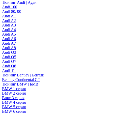
Тюнинг Audi | Ауди
Audi 100
Audi 80, 90
Audi A1
Audi A2
Audi A3
Audi A4
Audi A5
Audi A6
Audi A7
Audi A8
Audi Q3
Audi Q5
Audi Q7
Audi Q8
Audi TT
Тюнинг Bentley | Бентли
Bentley Continental GT
Тюнинг BMW | БМВ
BMW 1 серия
BMW 2 серия
Bmw 3 серия
BMW 4 серия
BMW 5 серия
BMW 6 серия