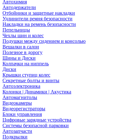
Автохимия
Автодержатели
Отбойники и защитные накладки
Удлинители ремня безопасности
Накладки на ремень безопасности
Пепельницы
Чехлы шин и колес
Подушки между сидением и консолью
Вешалки в салон
Полезное в дорогу
Шины и Диски
Колпачки на ниппель
Диски
Крышки ступиц колес
Секретные болты и винты
Автоэлектроника
Колонки | Динамики | Акустика
Автомагнитолы
Видеокамеры
Видеорегистраторы
Блоки управления
Цифровые зарядные устройства
Системы безопасной парковки
Автозапчасти
Подкрылки