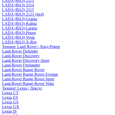
LADA (ВАЗ) 2113
LADA (ВАЗ) 2114
LADA (ВАЗ) 2115
LADA (ВАЗ) 2121 (4x4)
LADA (ВАЗ) Granta
LADA (ВАЗ) Kalina
LADA (ВАЗ) Largus
LADA (ВАЗ) Priora
LADA (ВАЗ) Vesta
LADA (ВАЗ) X-Ray
Тюнинг Land Rover | Ленд Ровер
Land-Rover Defender
Land-Rover Discovery
Land-Rover Discovery Sport
Land-Rover Freelander
Land-Rover Range Rover
Land-Rover Range Rover Evoque
Land-Rover Range Rover Sport
Land-Rover Range Rover Velar
Тюнинг Lexus | Лексус
Lexus CT
Lexus ES
Lexus GS
Lexus GX
Lexus IS