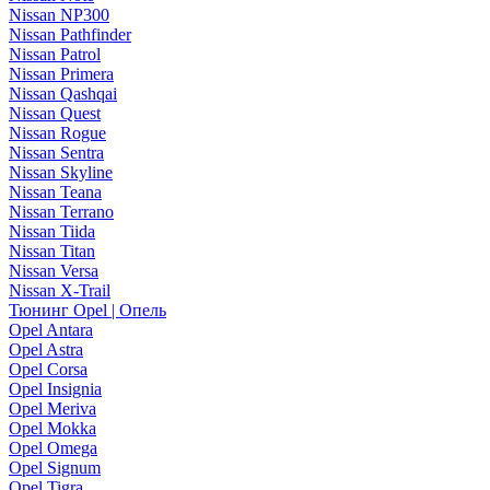
Nissan NP300
Nissan Pathfinder
Nissan Patrol
Nissan Primera
Nissan Qashqai
Nissan Quest
Nissan Rogue
Nissan Sentra
Nissan Skyline
Nissan Teana
Nissan Terrano
Nissan Tiida
Nissan Titan
Nissan Versa
Nissan X-Trail
Тюнинг Opel | Опель
Opel Antara
Opel Astra
Opel Corsa
Opel Insignia
Opel Meriva
Opel Mokka
Opel Omega
Opel Signum
Opel Tigra