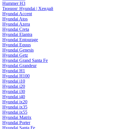
Hummer H3
Тюнинг Hyundai | Хендай
Hyundai Accent
Hyundai Atos
Hyundai Azera
Hyundai Creta
Hyundai Elantra
Hyundai Entourage
Hyundai Equus
Hyundai Genesis
Hyundai Getz
Hyundai Grand Santa Fe
Hyundai Grandeur
Hyundai H1
Hyundai H100
Hyundai i10
Hyundai i20
Hyundai i30
Hyundai i40
Hyundai ix20
Hyundai ix35
Hyundai ix55
Hyundai Matrix
Hyundai Porter
Hyundai Santa Fe