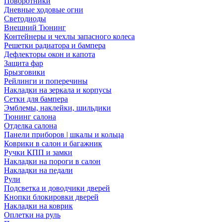
Поворотники
Дневные ходовые огни
Светодиоды
Внешний Тюнинг
Контейнеры и чехлы запасного колеса
Решетки радиатора и бампера
Дефлекторы окон и капота
Защита фар
Брызговики
Рейлинги и поперечины
Накладки на зеркала и корпусы
Сетки для бампера
Эмблемы, наклейки, шильдики
Тюнинг салона
Отделка салона
Панели приборов | шкалы и кольца
Коврики в салон и багажник
Ручки КПП и замки
Накладки на пороги в салон
Накладки на педали
Рули
Подсветка и доводчики дверей
Кнопки блокировки дверей
Накладки на коврик
Оплетки на руль