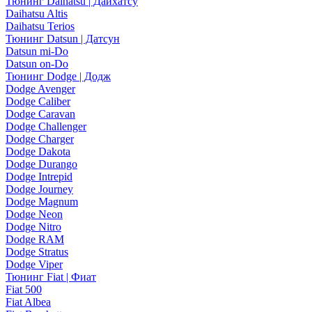
Тюнинг Daihatsu | Дайхатсу
Daihatsu Altis
Daihatsu Terios
Тюнинг Datsun | Датсун
Datsun mi-Do
Datsun on-Do
Тюнинг Dodge | Додж
Dodge Avenger
Dodge Caliber
Dodge Caravan
Dodge Challenger
Dodge Charger
Dodge Dakota
Dodge Durango
Dodge Intrepid
Dodge Journey
Dodge Magnum
Dodge Neon
Dodge Nitro
Dodge RAM
Dodge Stratus
Dodge Viper
Тюнинг Fiat | Фиат
Fiat 500
Fiat Albea