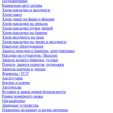
Подлокотники
Каркасные авто шторы
Хром накладки и молдинги
Хром пакет
Хром декор на фары и фонари
Хром накладки на зеркала
Хром накладки ручки дверей
Хром накладки на бампер
Хром молдинги на окна
Хром накладки на двери и молдинги
Навесное оборудование
Защита переднего бампера, кенгурятники
Насадки на глушитель | Выхлоп
Защита заднего бампера, уголки
Пороги, защита порогов, подножки
Защиты картера и днища
Фаркопы | ТСУ
Аксессуары
Брелки и ключи
Авточехлы
Вставки в замок ремня безопасности
Рамки номерного знака
Органайзеры
Зарядные устройства
Плавники на крышу и радио антенны