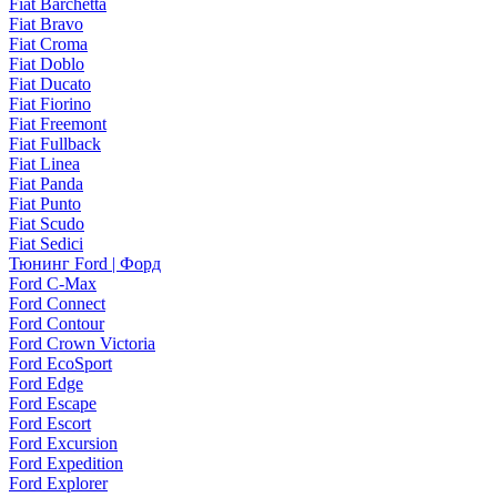
Fiat Barchetta
Fiat Bravo
Fiat Croma
Fiat Doblo
Fiat Ducato
Fiat Fiorino
Fiat Freemont
Fiat Fullback
Fiat Linea
Fiat Panda
Fiat Punto
Fiat Scudo
Fiat Sedici
Тюнинг Ford | Форд
Ford C-Max
Ford Connect
Ford Contour
Ford Crown Victoria
Ford EcoSport
Ford Edge
Ford Escape
Ford Escort
Ford Excursion
Ford Expedition
Ford Explorer