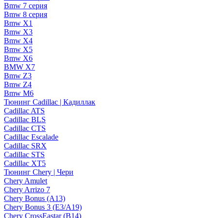
Bmw 7 серия
Bmw 8 серия
Bmw X1
Bmw X3
Bmw X4
Bmw X5
Bmw X6
BMW X7
Bmw Z3
Bmw Z4
Bmw М6
Тюнинг Cadillac | Кадиллак
Cadillac ATS
Cadillac BLS
Cadillac CTS
Cadillac Escalade
Cadillac SRX
Cadillac STS
Cadillac XT5
Тюнинг Chery | Чери
Chery Amulet
Chery Arrizo 7
Chery Bonus (A13)
Chery Bonus 3 (E3/A19)
Chery CrossEastar (B14)