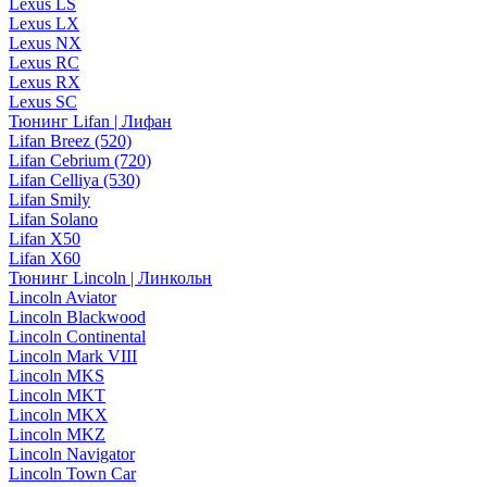
Lexus LS
Lexus LX
Lexus NX
Lexus RC
Lexus RX
Lexus SC
Тюнинг Lifan | Лифан
Lifan Breez (520)
Lifan Cebrium (720)
Lifan Celliya (530)
Lifan Smily
Lifan Solano
Lifan X50
Lifan X60
Тюнинг Lincoln | Линкольн
Lincoln Aviator
Lincoln Blackwood
Lincoln Continental
Lincoln Mark VIII
Lincoln MKS
Lincoln MKT
Lincoln MKX
Lincoln MKZ
Lincoln Navigator
Lincoln Town Car