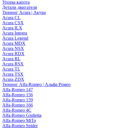
Упоры капота
Детали двигателя
Тюнинг Acura | Акура
Acura CL
Acura CSX
Acura ILX
Acura Integra
Acura Legend
Acura MDX
Acura NSX
Acura RDX
Acura RL
Acura RSX
Acura TL
Acura TSX
Acura ZDX
Тюнинг Alfa-Romeo | Альфа Ромео
Alfa-Romeo 147
Alfa-Romeo 156
Alfa-Romeo 159
Alfa-Romeo 166
Alfa-Romeo 4C
Alfa-Romeo Giulietta
Alfa-Romeo MiTo
Alfa-Romeo Spider