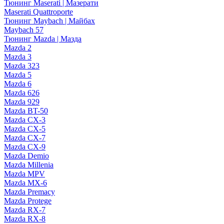
Тюнинг Maserati | Мазерати
Maserati Quattroporte
Тюнинг Maybach | Майбах
Maybach 57
Тюнинг Mazda | Мазда
Mazda 2
Mazda 3
Mazda 323
Mazda 5
Mazda 6
Mazda 626
Mazda 929
Mazda BT-50
Mazda CX-3
Mazda CX-5
Mazda CX-7
Mazda CX-9
Mazda Demio
Mazda Millenia
Mazda MPV
Mazda MX-6
Mazda Premacy
Mazda Protege
Mazda RX-7
Mazda RX-8