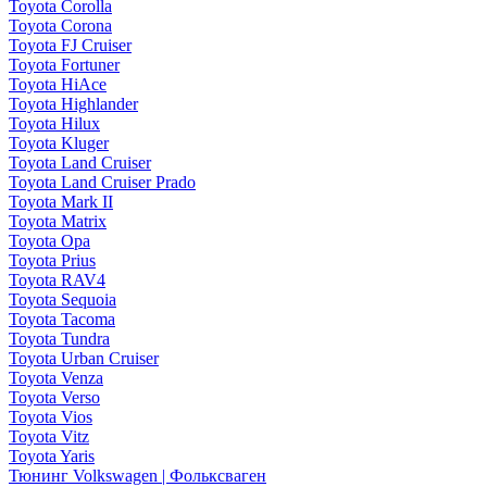
Toyota Corolla
Toyota Corona
Toyota FJ Cruiser
Toyota Fortuner
Toyota HiAce
Toyota Highlander
Toyota Hilux
Toyota Kluger
Toyota Land Cruiser
Toyota Land Cruiser Prado
Toyota Mark II
Toyota Matrix
Toyota Opa
Toyota Prius
Toyota RAV4
Toyota Sequoia
Toyota Tacoma
Toyota Tundra
Toyota Urban Cruiser
Toyota Venza
Toyota Verso
Toyota Vios
Toyota Vitz
Toyota Yaris
Тюнинг Volkswagen | Фольксваген