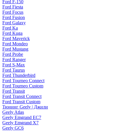
Ford F-150
Ford Fiesta
Ford Focus
Ford Fusion
Ford Galaxy
Ford Ka
Ford Kuga
Ford Maverick
Ford Mondeo
Ford Mustang
Ford Probe
Ford Ranger
Ford S-Max
Ford Taurus
Ford Thunderbird
Ford Tourneo Connect
Ford Tourneo Custom
Ford Transit
Ford Transit Connect
Ford Transit Custom
Тюнинг Geely | Джили
Geely Atlas
Geely Emgrand EC7
Geely Emgrand X7
Geely GC6