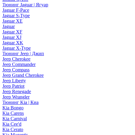
Тюнинг Jaguar | Ягуар
Jaguar F-Pace
Jaguar S-Type
Jaguar XE
Jaguar
Jaguar XF
Jaguar XJ
Jaguar XK
Jaguar X-Type
Тюнинг Jeep | Джип
Jeep Cherokee
Jeep Commander
Jeep Compass
Jeep Grand Cherokee
Jeep Liberty
Jeep Patriot
Jeep Renegade
Jeep Wrangler
Тюнинг Kia | Киа
Kia Bongo
Kia Carens
Kia Carnival
Kia Cee'd
Kia Cerato
Kia Magentis