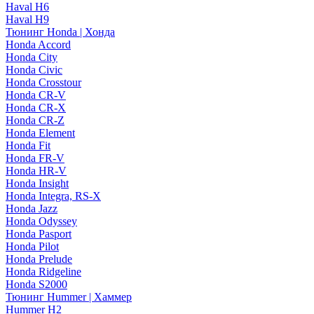
Haval H6
Haval H9
Тюнинг Honda | Хонда
Honda Accord
Honda City
Honda Civic
Honda Crosstour
Honda CR-V
Honda CR-X
Honda CR-Z
Honda Element
Honda Fit
Honda FR-V
Honda HR-V
Honda Insight
Honda Integra, RS-X
Honda Jazz
Honda Odyssey
Honda Pasport
Honda Pilot
Honda Prelude
Honda Ridgeline
Honda S2000
Тюнинг Hummer | Хаммер
Hummer H2