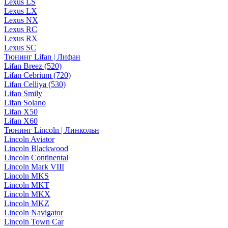
Lexus LS
Lexus LX
Lexus NX
Lexus RC
Lexus RX
Lexus SC
Тюнинг Lifan | Лифан
Lifan Breez (520)
Lifan Cebrium (720)
Lifan Celliya (530)
Lifan Smily
Lifan Solano
Lifan X50
Lifan X60
Тюнинг Lincoln | Линкольн
Lincoln Aviator
Lincoln Blackwood
Lincoln Continental
Lincoln Mark VIII
Lincoln MKS
Lincoln MKT
Lincoln MKX
Lincoln MKZ
Lincoln Navigator
Lincoln Town Car