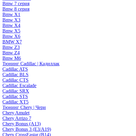
Bmw 7 серия
Bmw 8 серия
Bmw X1
Bmw X3
Bmw X4
Bmw X5
Bmw X6
BMW X7
Bmw Z3
Bmw Z4
Bmw М6
Тюнинг Cadillac | Кадиллак
Cadillac ATS
Cadillac BLS
Cadillac CTS
Cadillac Escalade
Cadillac SRX
Cadillac STS
Cadillac XT5
Тюнинг Chery | Чери
Chery Amulet
Chery Arrizo 7
Chery Bonus (A13)
Chery Bonus 3 (E3/A19)
Chery CrossEastar (B14)