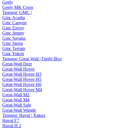
Geely
Geely MK Cross
Тюнинг GMC |
Gmc Acadia
Gmc Canyon
Gmc Envoy
Gmc Jimmy
Gmc Savana
Gmc Sierra
Gmc Terrain
Gmc Yukon
Тюнинг Great Wall | Грейт Вол
Great-Wall Deer
Great-Wall Hover
Great-Wall Hover H3
Great-Wall Hover H5
Great-Wall Hover H6
Great-Wall Hover M4
Great-Wall M2
Great-Wall M4
Great-Wall Safe
Great-Wall Wingle
Тюнинг Haval | Хавал
Haval F7
Haval H 2