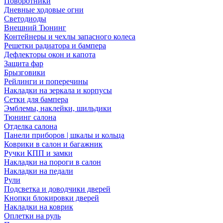
Поворотники
Дневные ходовые огни
Светодиоды
Внешний Тюнинг
Контейнеры и чехлы запасного колеса
Решетки радиатора и бампера
Дефлекторы окон и капота
Защита фар
Брызговики
Рейлинги и поперечины
Накладки на зеркала и корпусы
Сетки для бампера
Эмблемы, наклейки, шильдики
Тюнинг салона
Отделка салона
Панели приборов | шкалы и кольца
Коврики в салон и багажник
Ручки КПП и замки
Накладки на пороги в салон
Накладки на педали
Рули
Подсветка и доводчики дверей
Кнопки блокировки дверей
Накладки на коврик
Оплетки на руль