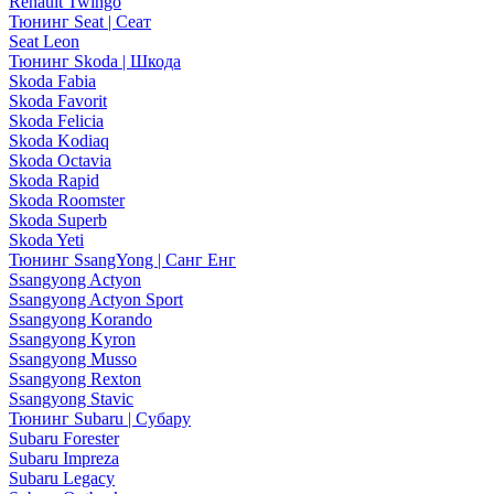
Renault Twingo
Тюнинг Seat | Сеат
Seat Leon
Тюнинг Skoda | Шкода
Skoda Fabia
Skoda Favorit
Skoda Felicia
Skoda Kodiaq
Skoda Octavia
Skoda Rapid
Skoda Roomster
Skoda Superb
Skoda Yeti
Тюнинг SsangYong | Санг Енг
Ssangyong Actyon
Ssangyong Actyon Sport
Ssangyong Korando
Ssangyong Kyron
Ssangyong Musso
Ssangyong Rexton
Ssangyong Stavic
Тюнинг Subaru | Субару
Subaru Forester
Subaru Impreza
Subaru Legacy