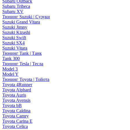
Subaru Outback
Subaru Tribeca
Subaru XV
Тюнинг Suzuki | Сузуки
Suzuki Grand Vitara
Suzuki Jimny
Suzuki Kizashi
Suzuki Swift
Suzuki SX4
Suzuki Vitara
Тюнинг Tank | Танк
Tank 300
Тюнинг Tesla | Тесла
Model 3
Model Y
Тюнинг Toyota | Тойота
Toyota 4Runner
Toyota Alphard
Toyota Auris
Toyota Avensis
Toyota bB
Toyota Caldina
Toyota Camry
Toyota Carina E
Toyota Celica