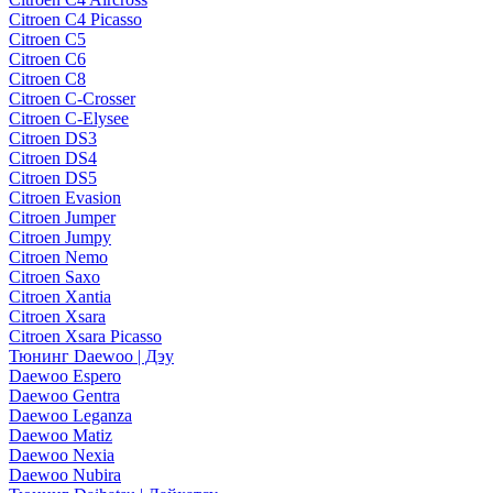
Citroen C4 Picasso
Citroen C5
Citroen C6
Citroen C8
Citroen C-Crosser
Citroen C-Elysee
Citroen DS3
Citroen DS4
Citroen DS5
Citroen Evasion
Citroen Jumper
Citroen Jumpy
Citroen Nemo
Citroen Saxo
Citroen Xantia
Citroen Xsara
Citroen Xsara Picasso
Тюнинг Daewoo | Дэу
Daewoo Espero
Daewoo Gentra
Daewoo Leganza
Daewoo Matiz
Daewoo Nexia
Daewoo Nubira