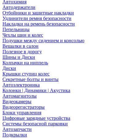
Автохимия
Автодержатели
Отбойники и защитные накладки
Удлинители ремня безопасности
Накладки на ремень безопасности
Пепельницы
Чехлы шин и колес
Подушки между сидением и консолью
Вешалки в салон
Полезное в дорогу
Шины и Диски
Колпачки на ниппель
Диски
Крышки ступиц колес
Секретные болты и винты
Автоэлектроника
Колонки | Динамики | Акустика
Автомагнитолы
Видеокамеры
Видеорегистраторы
Блоки управления
Цифровые зарядные устройства
Системы безопасной парковки
Автозапчасти
Подкрылки