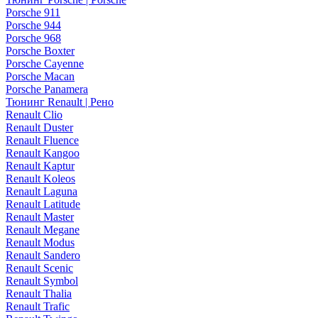
Porsche 911
Porsche 944
Porsche 968
Porsche Boxter
Porsche Cayenne
Porsche Macan
Porsche Panamera
Тюнинг Renault | Рено
Renault Clio
Renault Duster
Renault Fluence
Renault Kangoo
Renault Kaptur
Renault Koleos
Renault Laguna
Renault Latitude
Renault Master
Renault Megane
Renault Modus
Renault Sandero
Renault Scenic
Renault Symbol
Renault Thalia
Renault Trafic