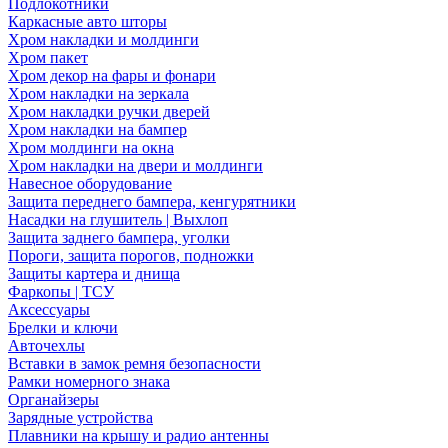
Подлокотники
Каркасные авто шторы
Хром накладки и молдинги
Хром пакет
Хром декор на фары и фонари
Хром накладки на зеркала
Хром накладки ручки дверей
Хром накладки на бампер
Хром молдинги на окна
Хром накладки на двери и молдинги
Навесное оборудование
Защита переднего бампера, кенгурятники
Насадки на глушитель | Выхлоп
Защита заднего бампера, уголки
Пороги, защита порогов, подножки
Защиты картера и днища
Фаркопы | ТСУ
Аксессуары
Брелки и ключи
Авточехлы
Вставки в замок ремня безопасности
Рамки номерного знака
Органайзеры
Зарядные устройства
Плавники на крышу и радио антенны