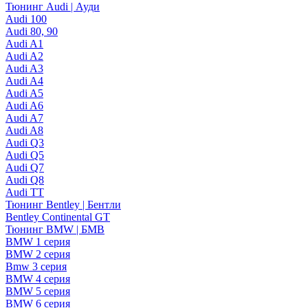
Тюнинг Audi | Ауди
Audi 100
Audi 80, 90
Audi A1
Audi A2
Audi A3
Audi A4
Audi A5
Audi A6
Audi A7
Audi A8
Audi Q3
Audi Q5
Audi Q7
Audi Q8
Audi TT
Тюнинг Bentley | Бентли
Bentley Continental GT
Тюнинг BMW | БМВ
BMW 1 серия
BMW 2 серия
Bmw 3 серия
BMW 4 серия
BMW 5 серия
BMW 6 серия