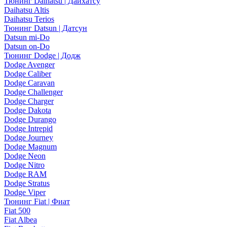
Тюнинг Daihatsu | Дайхатсу
Daihatsu Altis
Daihatsu Terios
Тюнинг Datsun | Датсун
Datsun mi-Do
Datsun on-Do
Тюнинг Dodge | Додж
Dodge Avenger
Dodge Caliber
Dodge Caravan
Dodge Challenger
Dodge Charger
Dodge Dakota
Dodge Durango
Dodge Intrepid
Dodge Journey
Dodge Magnum
Dodge Neon
Dodge Nitro
Dodge RAM
Dodge Stratus
Dodge Viper
Тюнинг Fiat | Фиат
Fiat 500
Fiat Albea