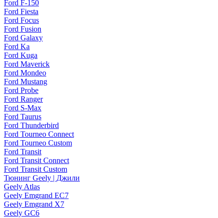
Ford F-150
Ford Fiesta
Ford Focus
Ford Fusion
Ford Galaxy
Ford Ka
Ford Kuga
Ford Maverick
Ford Mondeo
Ford Mustang
Ford Probe
Ford Ranger
Ford S-Max
Ford Taurus
Ford Thunderbird
Ford Tourneo Connect
Ford Tourneo Custom
Ford Transit
Ford Transit Connect
Ford Transit Custom
Тюнинг Geely | Джили
Geely Atlas
Geely Emgrand EC7
Geely Emgrand X7
Geely GC6