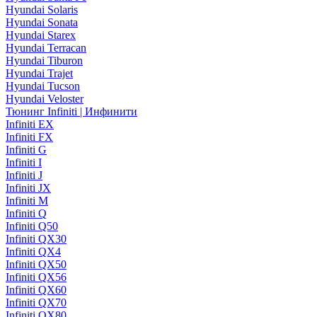
Hyundai Solaris
Hyundai Sonata
Hyundai Starex
Hyundai Terracan
Hyundai Tiburon
Hyundai Trajet
Hyundai Tucson
Hyundai Veloster
Тюнинг Infiniti | Инфинити
Infiniti EX
Infiniti FX
Infiniti G
Infiniti I
Infiniti J
Infiniti JX
Infiniti M
Infiniti Q
Infiniti Q50
Infiniti QX30
Infiniti QX4
Infiniti QX50
Infiniti QX56
Infiniti QX60
Infiniti QX70
Infiniti QX80