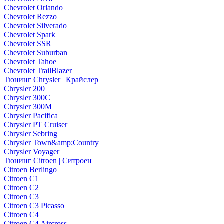
Chevrolet Orlando
Chevrolet Rezzo
Chevrolet Silverado
Chevrolet Spark
Chevrolet SSR
Chevrolet Suburban
Chevrolet Tahoe
Chevrolet TrailBlazer
Тюнинг Chrysler | Крайслер
Chrysler 200
Chrysler 300C
Chrysler 300M
Chrysler Pacifica
Chrysler PT Cruiser
Chrysler Sebring
Chrysler Town&amp;Country
Chrysler Voyager
Тюнинг Citroen | Ситроен
Citroen Berlingo
Citroen C1
Citroen C2
Citroen C3
Citroen C3 Picasso
Citroen C4
Citroen C4 Aircross