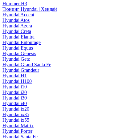
Hummer H3
Тюнинг Hyundai | Хендай
Hyundai Accent
Hyundai Atos
Hyundai Azera
Hyundai Creta
Hyundai Elantra
Hyundai Entourage
Hyundai Equus
Hyundai Genesis
Hyundai Getz
Hyundai Grand Santa Fe
Hyundai Grandeur
Hyundai H1
Hyundai H100
Hyundai i10
Hyundai i20
Hyundai i30
Hyundai i40
Hyundai ix20
Hyundai ix35
Hyundai ix55
Hyundai Matrix
Hyundai Porter
Hyundai Santa Fe