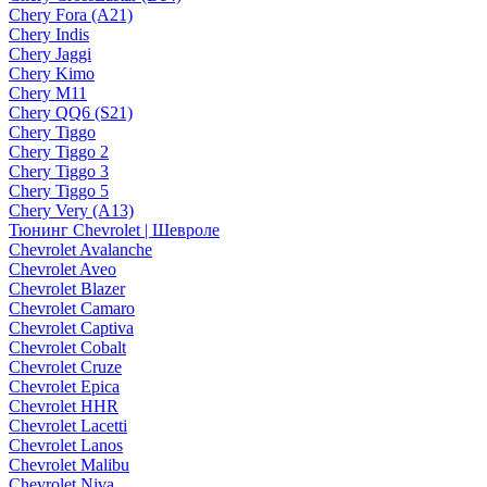
Chery Fora (A21)
Chery Indis
Chery Jaggi
Chery Kimo
Chery M11
Chery QQ6 (S21)
Chery Tiggo
Chery Tiggo 2
Chery Tiggo 3
Chery Tiggo 5
Chery Very (A13)
Тюнинг Chevrolet | Шевроле
Chevrolet Avalanche
Chevrolet Aveo
Chevrolet Blazer
Chevrolet Camaro
Chevrolet Captiva
Chevrolet Cobalt
Chevrolet Cruze
Chevrolet Epica
Chevrolet HHR
Chevrolet Lacetti
Chevrolet Lanos
Chevrolet Malibu
Chevrolet Niva