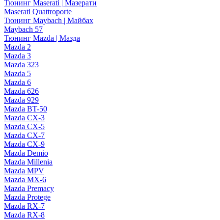
Тюнинг Maserati | Мазерати
Maserati Quattroporte
Тюнинг Maybach | Майбах
Maybach 57
Тюнинг Mazda | Мазда
Mazda 2
Mazda 3
Mazda 323
Mazda 5
Mazda 6
Mazda 626
Mazda 929
Mazda BT-50
Mazda CX-3
Mazda CX-5
Mazda CX-7
Mazda CX-9
Mazda Demio
Mazda Millenia
Mazda MPV
Mazda MX-6
Mazda Premacy
Mazda Protege
Mazda RX-7
Mazda RX-8