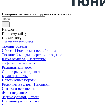
Интернет-магазин инструмента и оснастки
Каталог
По всему сайту
По каталогу
Каталог тюнинга
Тюнинг обвесы
Обвесы | Комплекты рестайлинга
Тюнинг бамперы | передние и задние
Юбка бампера | Сплиттеры
Диффузоры бампера
Расширители арок
Спойлеры | антикрылья
Крылья, капоты
Пластиковые пороги
Реснички на фары | Накладки
Оптика и освещение
Фары передние
Задние фонари | Стопы
Противотуманные фары