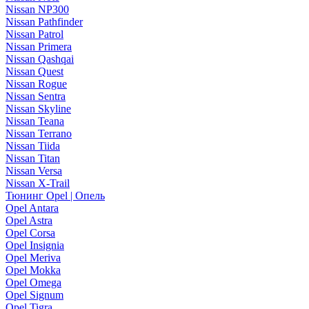
Nissan NP300
Nissan Pathfinder
Nissan Patrol
Nissan Primera
Nissan Qashqai
Nissan Quest
Nissan Rogue
Nissan Sentra
Nissan Skyline
Nissan Teana
Nissan Terrano
Nissan Tiida
Nissan Titan
Nissan Versa
Nissan X-Trail
Тюнинг Opel | Опель
Opel Antara
Opel Astra
Opel Corsa
Opel Insignia
Opel Meriva
Opel Mokka
Opel Omega
Opel Signum
Opel Tigra