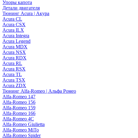
Упоры капота
Детали двигателя
Тюнинг Acura | Акура
Acura CL
Acura CSX
Acura ILX
Acura Integra
Acura Legend
Acura MDX
Acura NSX
Acura RDX
Acura RL
Acura RSX
Acura TL
Acura TSX
Acura ZDX
Тюнинг Alfa-Romeo | Альфа Ромео
Alfa-Romeo 147
Alfa-Romeo 156
Alfa-Romeo 159
Alfa-Romeo 166
Alfa-Romeo 4C
Alfa-Romeo Giulietta
Alfa-Romeo MiTo
Alfa-Romeo Spider