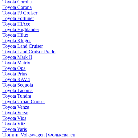
Toyota Corolla
Toyota Corona
Toyota FJ Cruiser
Toyota Fortuner
Toyota HiAce
Toyota Highlander
Toyota Hilux
Toyota Kluger
Toyota Land Cruiser
Toyota Land Cruiser Prado
Toyota Mark II
Toyota Matrix
Toyota Opa
Toyota Prius
Toyota RAV4
Toyota Sequoia
Toyota Tacoma
Toyota Tundra
Toyota Urban Cruiser
Toyota Venza
Toyota Verso
Toyota Vios
Toyota Vitz
Toyota Yaris
Тюнинг Volkswagen | Фольксваген