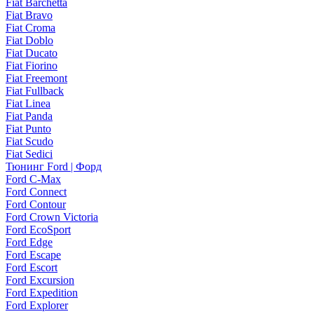
Fiat Barchetta
Fiat Bravo
Fiat Croma
Fiat Doblo
Fiat Ducato
Fiat Fiorino
Fiat Freemont
Fiat Fullback
Fiat Linea
Fiat Panda
Fiat Punto
Fiat Scudo
Fiat Sedici
Тюнинг Ford | Форд
Ford C-Max
Ford Connect
Ford Contour
Ford Crown Victoria
Ford EcoSport
Ford Edge
Ford Escape
Ford Escort
Ford Excursion
Ford Expedition
Ford Explorer