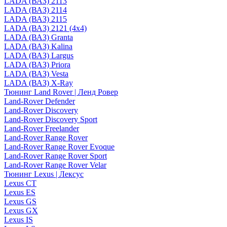
LADA (ВАЗ) 2113
LADA (ВАЗ) 2114
LADA (ВАЗ) 2115
LADA (ВАЗ) 2121 (4x4)
LADA (ВАЗ) Granta
LADA (ВАЗ) Kalina
LADA (ВАЗ) Largus
LADA (ВАЗ) Priora
LADA (ВАЗ) Vesta
LADA (ВАЗ) X-Ray
Тюнинг Land Rover | Ленд Ровер
Land-Rover Defender
Land-Rover Discovery
Land-Rover Discovery Sport
Land-Rover Freelander
Land-Rover Range Rover
Land-Rover Range Rover Evoque
Land-Rover Range Rover Sport
Land-Rover Range Rover Velar
Тюнинг Lexus | Лексус
Lexus CT
Lexus ES
Lexus GS
Lexus GX
Lexus IS