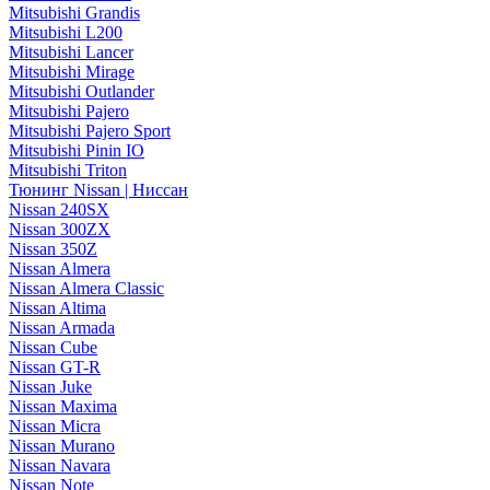
Mitsubishi Grandis
Mitsubishi L200
Mitsubishi Lancer
Mitsubishi Mirage
Mitsubishi Outlander
Mitsubishi Pajero
Mitsubishi Pajero Sport
Mitsubishi Pinin IO
Mitsubishi Triton
Тюнинг Nissan | Ниссан
Nissan 240SX
Nissan 300ZX
Nissan 350Z
Nissan Almera
Nissan Almera Classic
Nissan Altima
Nissan Armada
Nissan Cube
Nissan GT-R
Nissan Juke
Nissan Maxima
Nissan Micra
Nissan Murano
Nissan Navara
Nissan Note