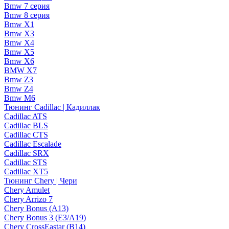
Bmw 7 серия
Bmw 8 серия
Bmw X1
Bmw X3
Bmw X4
Bmw X5
Bmw X6
BMW X7
Bmw Z3
Bmw Z4
Bmw М6
Тюнинг Cadillac | Кадиллак
Cadillac ATS
Cadillac BLS
Cadillac CTS
Cadillac Escalade
Cadillac SRX
Cadillac STS
Cadillac XT5
Тюнинг Chery | Чери
Chery Amulet
Chery Arrizo 7
Chery Bonus (A13)
Chery Bonus 3 (E3/A19)
Chery CrossEastar (B14)