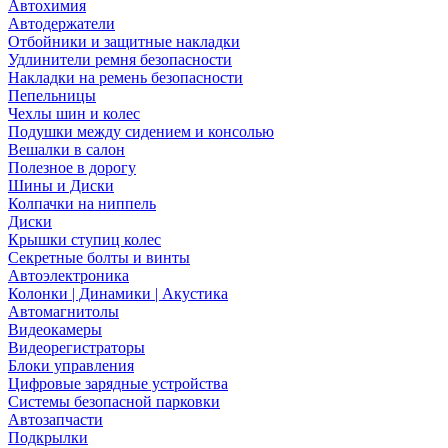
Автохимия
Автодержатели
Отбойники и защитные накладки
Удлинители ремня безопасности
Накладки на ремень безопасности
Пепельницы
Чехлы шин и колес
Подушки между сидением и консолью
Вешалки в салон
Полезное в дорогу
Шины и Диски
Колпачки на ниппель
Диски
Крышки ступиц колес
Секретные болты и винты
Автоэлектроника
Колонки | Динамики | Акустика
Автомагнитолы
Видеокамеры
Видеорегистраторы
Блоки управления
Цифровые зарядные устройства
Системы безопасной парковки
Автозапчасти
Подкрылки