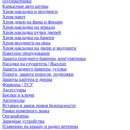
Подлокотники
Каркасные авто шторы
Хром накладки и молдинги
Хром пакет
Хром декор на фары и фонари
Хром накладки на зеркала
Хром накладки ручки дверей
Хром накладки на бампер
Хром молдинги на окна
Хром накладки на двери и молдинги
Навесное оборудование
Защита переднего бампера, кенгурятники
Насадки на глушитель | Выхлоп
Защита заднего бампера, уголки
Пороги, защита порогов, подножки
Защиты картера и днища
Фаркопы | ТСУ
Аксессуары
Брелки и ключи
Авточехлы
Вставки в замок ремня безопасности
Рамки номерного знака
Органайзеры
Зарядные устройства
Плавники на крышу и радио антенны