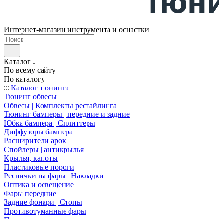
Интернет-магазин инструмента и оснастки
Каталог
По всему сайту
По каталогу
Каталог тюнинга
Тюнинг обвесы
Обвесы | Комплекты рестайлинга
Тюнинг бамперы | передние и задние
Юбка бампера | Сплиттеры
Диффузоры бампера
Расширители арок
Спойлеры | антикрылья
Крылья, капоты
Пластиковые пороги
Реснички на фары | Накладки
Оптика и освещение
Фары передние
Задние фонари | Стопы
Противотуманные фары