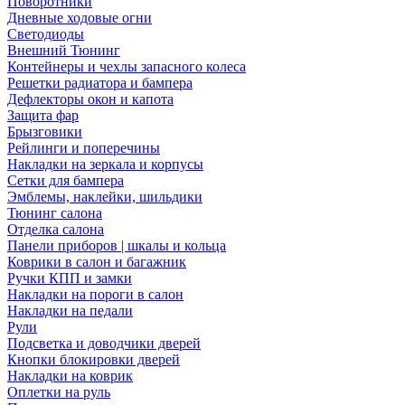
Поворотники
Дневные ходовые огни
Светодиоды
Внешний Тюнинг
Контейнеры и чехлы запасного колеса
Решетки радиатора и бампера
Дефлекторы окон и капота
Защита фар
Брызговики
Рейлинги и поперечины
Накладки на зеркала и корпусы
Сетки для бампера
Эмблемы, наклейки, шильдики
Тюнинг салона
Отделка салона
Панели приборов | шкалы и кольца
Коврики в салон и багажник
Ручки КПП и замки
Накладки на пороги в салон
Накладки на педали
Рули
Подсветка и доводчики дверей
Кнопки блокировки дверей
Накладки на коврик
Оплетки на руль