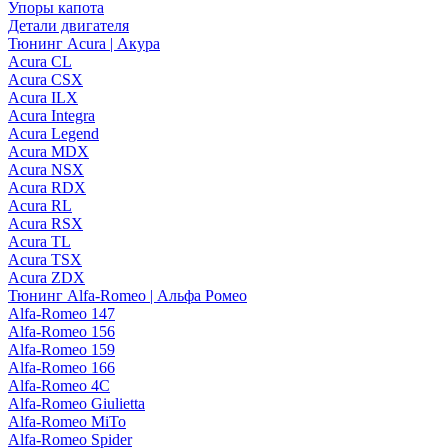
Упоры капота
Детали двигателя
Тюнинг Acura | Акура
Acura CL
Acura CSX
Acura ILX
Acura Integra
Acura Legend
Acura MDX
Acura NSX
Acura RDX
Acura RL
Acura RSX
Acura TL
Acura TSX
Acura ZDX
Тюнинг Alfa-Romeo | Альфа Ромео
Alfa-Romeo 147
Alfa-Romeo 156
Alfa-Romeo 159
Alfa-Romeo 166
Alfa-Romeo 4C
Alfa-Romeo Giulietta
Alfa-Romeo MiTo
Alfa-Romeo Spider