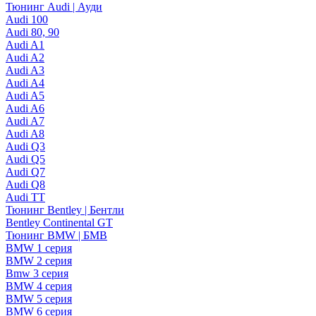
Тюнинг Audi | Ауди
Audi 100
Audi 80, 90
Audi A1
Audi A2
Audi A3
Audi A4
Audi A5
Audi A6
Audi A7
Audi A8
Audi Q3
Audi Q5
Audi Q7
Audi Q8
Audi TT
Тюнинг Bentley | Бентли
Bentley Continental GT
Тюнинг BMW | БМВ
BMW 1 серия
BMW 2 серия
Bmw 3 серия
BMW 4 серия
BMW 5 серия
BMW 6 серия