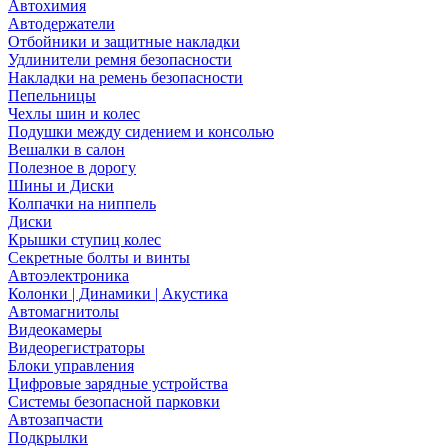
Автохимия
Автодержатели
Отбойники и защитные накладки
Удлинители ремня безопасности
Накладки на ремень безопасности
Пепельницы
Чехлы шин и колес
Подушки между сидением и консолью
Вешалки в салон
Полезное в дорогу
Шины и Диски
Колпачки на ниппель
Диски
Крышки ступиц колес
Секретные болты и винты
Автоэлектроника
Колонки | Динамики | Акустика
Автомагнитолы
Видеокамеры
Видеорегистраторы
Блоки управления
Цифровые зарядные устройства
Системы безопасной парковки
Автозапчасти
Подкрылки