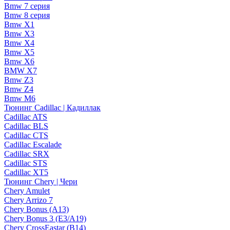
Bmw 7 серия
Bmw 8 серия
Bmw X1
Bmw X3
Bmw X4
Bmw X5
Bmw X6
BMW X7
Bmw Z3
Bmw Z4
Bmw М6
Тюнинг Cadillac | Кадиллак
Cadillac ATS
Cadillac BLS
Cadillac CTS
Cadillac Escalade
Cadillac SRX
Cadillac STS
Cadillac XT5
Тюнинг Chery | Чери
Chery Amulet
Chery Arrizo 7
Chery Bonus (A13)
Chery Bonus 3 (E3/A19)
Chery CrossEastar (B14)