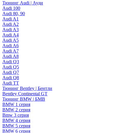
Тюнинг Audi | Ауди
Audi 100
Audi 80, 90
Audi A1
Audi A2
Audi A3
Audi A4
Audi A5
Audi A6
Audi A7
Audi A8
Audi Q3
Audi Q5
Audi Q7
Audi Q8
Audi TT
Тюнинг Bentley | Бентли
Bentley Continental GT
Тюнинг BMW | БМВ
BMW 1 серия
BMW 2 серия
Bmw 3 серия
BMW 4 серия
BMW 5 серия
BMW 6 серия