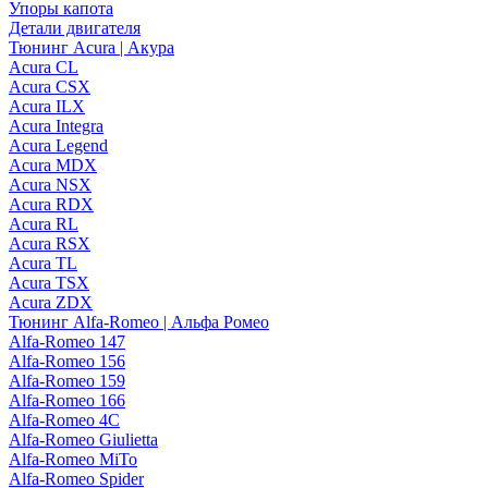
Упоры капота
Детали двигателя
Тюнинг Acura | Акура
Acura CL
Acura CSX
Acura ILX
Acura Integra
Acura Legend
Acura MDX
Acura NSX
Acura RDX
Acura RL
Acura RSX
Acura TL
Acura TSX
Acura ZDX
Тюнинг Alfa-Romeo | Альфа Ромео
Alfa-Romeo 147
Alfa-Romeo 156
Alfa-Romeo 159
Alfa-Romeo 166
Alfa-Romeo 4C
Alfa-Romeo Giulietta
Alfa-Romeo MiTo
Alfa-Romeo Spider