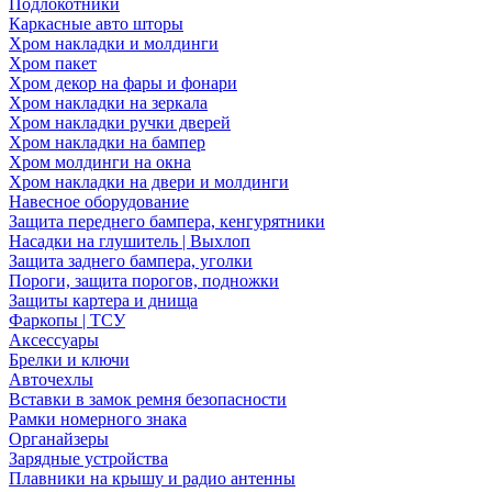
Подлокотники
Каркасные авто шторы
Хром накладки и молдинги
Хром пакет
Хром декор на фары и фонари
Хром накладки на зеркала
Хром накладки ручки дверей
Хром накладки на бампер
Хром молдинги на окна
Хром накладки на двери и молдинги
Навесное оборудование
Защита переднего бампера, кенгурятники
Насадки на глушитель | Выхлоп
Защита заднего бампера, уголки
Пороги, защита порогов, подножки
Защиты картера и днища
Фаркопы | ТСУ
Аксессуары
Брелки и ключи
Авточехлы
Вставки в замок ремня безопасности
Рамки номерного знака
Органайзеры
Зарядные устройства
Плавники на крышу и радио антенны