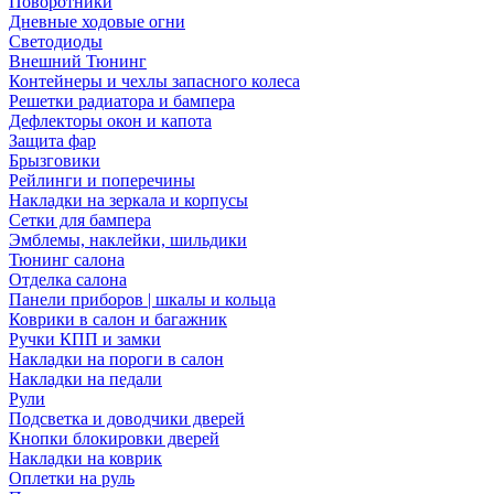
Поворотники
Дневные ходовые огни
Светодиоды
Внешний Тюнинг
Контейнеры и чехлы запасного колеса
Решетки радиатора и бампера
Дефлекторы окон и капота
Защита фар
Брызговики
Рейлинги и поперечины
Накладки на зеркала и корпусы
Сетки для бампера
Эмблемы, наклейки, шильдики
Тюнинг салона
Отделка салона
Панели приборов | шкалы и кольца
Коврики в салон и багажник
Ручки КПП и замки
Накладки на пороги в салон
Накладки на педали
Рули
Подсветка и доводчики дверей
Кнопки блокировки дверей
Накладки на коврик
Оплетки на руль