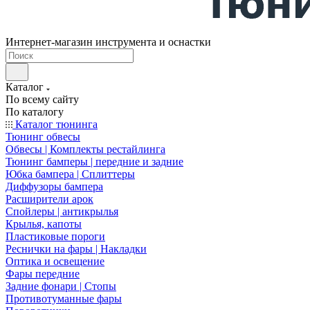
Интернет-магазин инструмента и оснастки
Каталог
По всему сайту
По каталогу
Каталог тюнинга
Тюнинг обвесы
Обвесы | Комплекты рестайлинга
Тюнинг бамперы | передние и задние
Юбка бампера | Сплиттеры
Диффузоры бампера
Расширители арок
Спойлеры | антикрылья
Крылья, капоты
Пластиковые пороги
Реснички на фары | Накладки
Оптика и освещение
Фары передние
Задние фонари | Стопы
Противотуманные фары