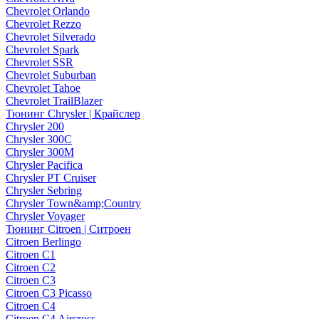
Chevrolet Orlando
Chevrolet Rezzo
Chevrolet Silverado
Chevrolet Spark
Chevrolet SSR
Chevrolet Suburban
Chevrolet Tahoe
Chevrolet TrailBlazer
Тюнинг Chrysler | Крайслер
Chrysler 200
Chrysler 300C
Chrysler 300M
Chrysler Pacifica
Chrysler PT Cruiser
Chrysler Sebring
Chrysler Town&amp;Country
Chrysler Voyager
Тюнинг Citroen | Ситроен
Citroen Berlingo
Citroen C1
Citroen C2
Citroen C3
Citroen C3 Picasso
Citroen C4
Citroen C4 Aircross