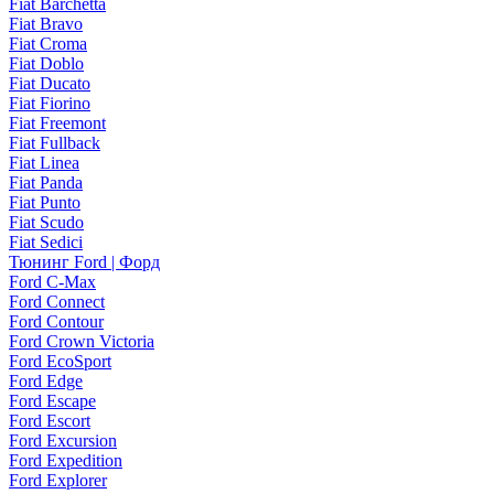
Fiat Barchetta
Fiat Bravo
Fiat Croma
Fiat Doblo
Fiat Ducato
Fiat Fiorino
Fiat Freemont
Fiat Fullback
Fiat Linea
Fiat Panda
Fiat Punto
Fiat Scudo
Fiat Sedici
Тюнинг Ford | Форд
Ford C-Max
Ford Connect
Ford Contour
Ford Crown Victoria
Ford EcoSport
Ford Edge
Ford Escape
Ford Escort
Ford Excursion
Ford Expedition
Ford Explorer