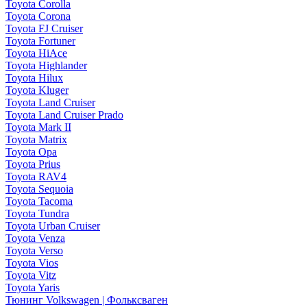
Toyota Corolla
Toyota Corona
Toyota FJ Cruiser
Toyota Fortuner
Toyota HiAce
Toyota Highlander
Toyota Hilux
Toyota Kluger
Toyota Land Cruiser
Toyota Land Cruiser Prado
Toyota Mark II
Toyota Matrix
Toyota Opa
Toyota Prius
Toyota RAV4
Toyota Sequoia
Toyota Tacoma
Toyota Tundra
Toyota Urban Cruiser
Toyota Venza
Toyota Verso
Toyota Vios
Toyota Vitz
Toyota Yaris
Тюнинг Volkswagen | Фольксваген