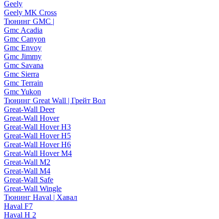
Geely
Geely MK Cross
Тюнинг GMC |
Gmc Acadia
Gmc Canyon
Gmc Envoy
Gmc Jimmy
Gmc Savana
Gmc Sierra
Gmc Terrain
Gmc Yukon
Тюнинг Great Wall | Грейт Вол
Great-Wall Deer
Great-Wall Hover
Great-Wall Hover H3
Great-Wall Hover H5
Great-Wall Hover H6
Great-Wall Hover M4
Great-Wall M2
Great-Wall M4
Great-Wall Safe
Great-Wall Wingle
Тюнинг Haval | Хавал
Haval F7
Haval H 2