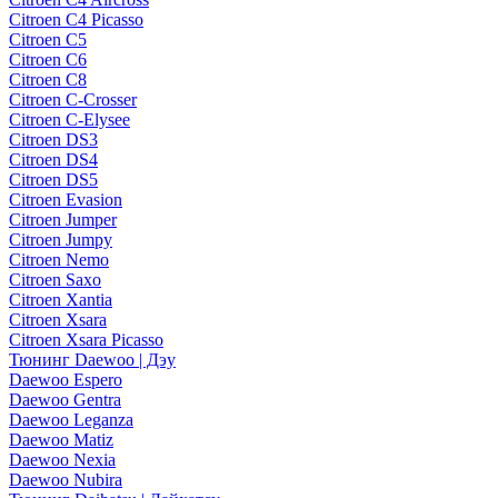
Citroen C4 Picasso
Citroen C5
Citroen C6
Citroen C8
Citroen C-Crosser
Citroen C-Elysee
Citroen DS3
Citroen DS4
Citroen DS5
Citroen Evasion
Citroen Jumper
Citroen Jumpy
Citroen Nemo
Citroen Saxo
Citroen Xantia
Citroen Xsara
Citroen Xsara Picasso
Тюнинг Daewoo | Дэу
Daewoo Espero
Daewoo Gentra
Daewoo Leganza
Daewoo Matiz
Daewoo Nexia
Daewoo Nubira