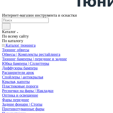
Интернет-магазин инструмента и оснастки
Каталог
По всему сайту
По каталогу
Каталог тюнинга
Тюнинг обвесы
Обвесы | Комплекты рестайлинга
Тюнинг бамперы | передние и задние
Юбка бампера | Сплиттеры
Диффузоры бампера
Расширители арок
Спойлеры | антикрылья
Крылья, капоты
Пластиковые пороги
Реснички на фары | Накладки
Оптика и освещение
Фары передние
Задние фонари | Стопы
Противотуманные фары