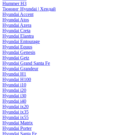
Hummer H3
Тюнинг Hyundai | Хендай
Hyundai Accent
Hyundai Atos
Hyundai Azera
Hyundai Creta
Hyundai Elantra
Hyundai Entourage
Hyundai Equus
Hyundai Genesis
Hyundai Getz
Hyundai Grand Santa Fe
Hyundai Grandeur
Hyundai H1
Hyundai H100
Hyundai i10
Hyundai i20
Hyundai i30
Hyundai i40
Hyundai ix20
Hyundai ix35
Hyundai ix55
Hyundai Matrix
Hyundai Porter
Hyundai Santa Fe