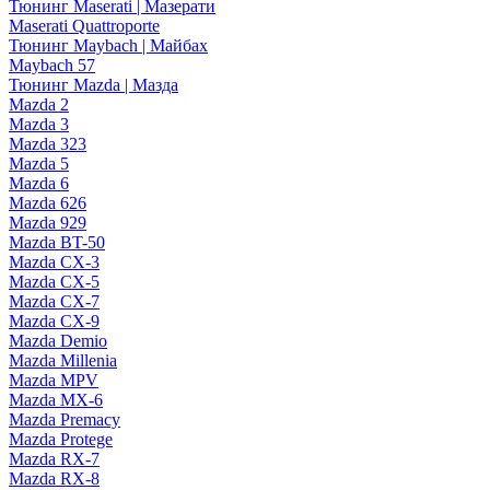
Тюнинг Maserati | Мазерати
Maserati Quattroporte
Тюнинг Maybach | Майбах
Maybach 57
Тюнинг Mazda | Мазда
Mazda 2
Mazda 3
Mazda 323
Mazda 5
Mazda 6
Mazda 626
Mazda 929
Mazda BT-50
Mazda CX-3
Mazda CX-5
Mazda CX-7
Mazda CX-9
Mazda Demio
Mazda Millenia
Mazda MPV
Mazda MX-6
Mazda Premacy
Mazda Protege
Mazda RX-7
Mazda RX-8