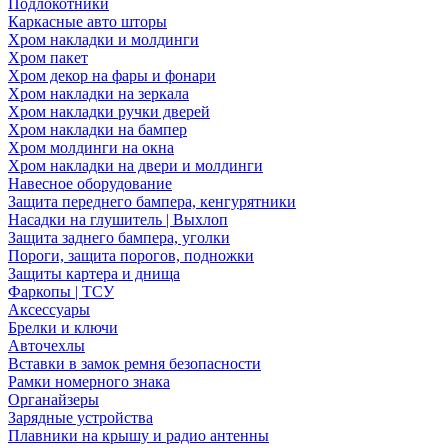
Подлокотники
Каркасные авто шторы
Хром накладки и молдинги
Хром пакет
Хром декор на фары и фонари
Хром накладки на зеркала
Хром накладки ручки дверей
Хром накладки на бампер
Хром молдинги на окна
Хром накладки на двери и молдинги
Навесное оборудование
Защита переднего бампера, кенгурятники
Насадки на глушитель | Выхлоп
Защита заднего бампера, уголки
Пороги, защита порогов, подножки
Защиты картера и днища
Фаркопы | ТСУ
Аксессуары
Брелки и ключи
Авточехлы
Вставки в замок ремня безопасности
Рамки номерного знака
Органайзеры
Зарядные устройства
Плавники на крышу и радио антенны