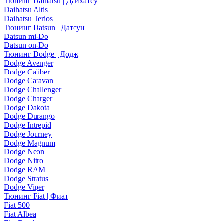
Тюнинг Daihatsu | Дайхатсу
Daihatsu Altis
Daihatsu Terios
Тюнинг Datsun | Датсун
Datsun mi-Do
Datsun on-Do
Тюнинг Dodge | Додж
Dodge Avenger
Dodge Caliber
Dodge Caravan
Dodge Challenger
Dodge Charger
Dodge Dakota
Dodge Durango
Dodge Intrepid
Dodge Journey
Dodge Magnum
Dodge Neon
Dodge Nitro
Dodge RAM
Dodge Stratus
Dodge Viper
Тюнинг Fiat | Фиат
Fiat 500
Fiat Albea