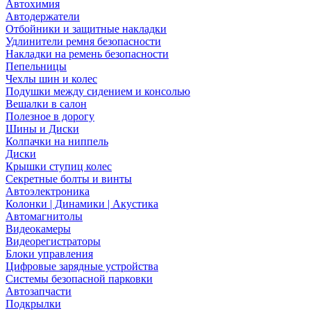
Автохимия
Автодержатели
Отбойники и защитные накладки
Удлинители ремня безопасности
Накладки на ремень безопасности
Пепельницы
Чехлы шин и колес
Подушки между сидением и консолью
Вешалки в салон
Полезное в дорогу
Шины и Диски
Колпачки на ниппель
Диски
Крышки ступиц колес
Секретные болты и винты
Автоэлектроника
Колонки | Динамики | Акустика
Автомагнитолы
Видеокамеры
Видеорегистраторы
Блоки управления
Цифровые зарядные устройства
Системы безопасной парковки
Автозапчасти
Подкрылки