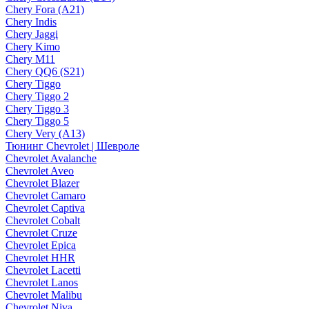
Chery Fora (A21)
Chery Indis
Chery Jaggi
Chery Kimo
Chery M11
Chery QQ6 (S21)
Chery Tiggo
Chery Tiggo 2
Chery Tiggo 3
Chery Tiggo 5
Chery Very (A13)
Тюнинг Chevrolet | Шевроле
Chevrolet Avalanche
Chevrolet Aveo
Chevrolet Blazer
Chevrolet Camaro
Chevrolet Captiva
Chevrolet Cobalt
Chevrolet Cruze
Chevrolet Epica
Chevrolet HHR
Chevrolet Lacetti
Chevrolet Lanos
Chevrolet Malibu
Chevrolet Niva