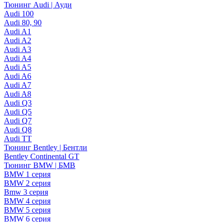
Тюнинг Audi | Ауди
Audi 100
Audi 80, 90
Audi A1
Audi A2
Audi A3
Audi A4
Audi A5
Audi A6
Audi A7
Audi A8
Audi Q3
Audi Q5
Audi Q7
Audi Q8
Audi TT
Тюнинг Bentley | Бентли
Bentley Continental GT
Тюнинг BMW | БМВ
BMW 1 серия
BMW 2 серия
Bmw 3 серия
BMW 4 серия
BMW 5 серия
BMW 6 серия