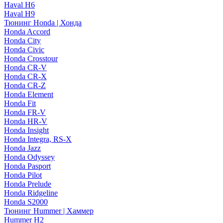
Haval H6
Haval H9
Тюнинг Honda | Хонда
Honda Accord
Honda City
Honda Civic
Honda Crosstour
Honda CR-V
Honda CR-X
Honda CR-Z
Honda Element
Honda Fit
Honda FR-V
Honda HR-V
Honda Insight
Honda Integra, RS-X
Honda Jazz
Honda Odyssey
Honda Pasport
Honda Pilot
Honda Prelude
Honda Ridgeline
Honda S2000
Тюнинг Hummer | Хаммер
Hummer H2