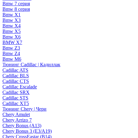
Bmw 7 серия
Bmw 8 серия
Bmw X1
Bmw X3
Bmw X4
Bmw X5
Bmw X6
BMW X7
Bmw Z3
Bmw Z4
Bmw М6
Тюнинг Cadillac | Кадиллак
Cadillac ATS
Cadillac BLS
Cadillac CTS
Cadillac Escalade
Cadillac SRX
Cadillac STS
Cadillac XT5
Тюнинг Chery | Чери
Chery Amulet
Chery Arrizo 7
Chery Bonus (A13)
Chery Bonus 3 (E3/A19)
Chery CrossEastar (B14)