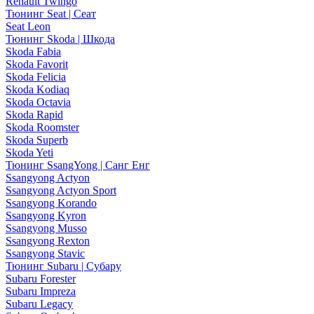
Renault Twingo
Тюнинг Seat | Сеат
Seat Leon
Тюнинг Skoda | Шкода
Skoda Fabia
Skoda Favorit
Skoda Felicia
Skoda Kodiaq
Skoda Octavia
Skoda Rapid
Skoda Roomster
Skoda Superb
Skoda Yeti
Тюнинг SsangYong | Санг Енг
Ssangyong Actyon
Ssangyong Actyon Sport
Ssangyong Korando
Ssangyong Kyron
Ssangyong Musso
Ssangyong Rexton
Ssangyong Stavic
Тюнинг Subaru | Субару
Subaru Forester
Subaru Impreza
Subaru Legacy