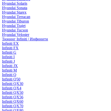
Hyundai Solaris
Hyundai Sonata
Hyundai Starex
Hyundai Terracan
Hyundai Tiburon
Hyundai Trajet
Hyundai Tucson
Hyundai Veloster
Тюнинг Infiniti | Инфинити
Infiniti EX
Infiniti FX
Infiniti G
Infiniti I
Infiniti J
Infiniti JX
Infiniti M
Infiniti Q
Infiniti Q50
Infiniti QX30
Infiniti QX4
Infiniti QX50
Infiniti QX56
Infiniti QX60
Infiniti QX70
Infiniti QX80