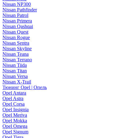
Nissan NP300
Nissan Pathfinder
Nissan Patrol
Nissan Primera
Nissan Qashqai
Nissan Quest
Nissan Rogue
Nissan Sentra
Nissan Skyline
Nissan Teana
Nissan Terrano
Nissan Tiida
Nissan Titan
Nissan Versa
Nissan X-Trail
Тюнинг Opel | Опель
Opel Antara
Opel Astra
Opel Corsa
Opel Insignia
Opel Meriva
Opel Mokka
Opel Omega
Opel Signum
Opel Tigra