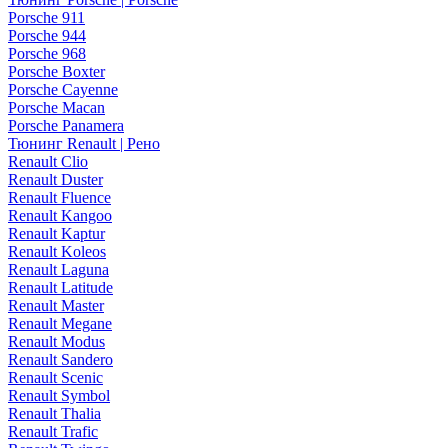
Porsche 911
Porsche 944
Porsche 968
Porsche Boxter
Porsche Cayenne
Porsche Macan
Porsche Panamera
Тюнинг Renault | Рено
Renault Clio
Renault Duster
Renault Fluence
Renault Kangoo
Renault Kaptur
Renault Koleos
Renault Laguna
Renault Latitude
Renault Master
Renault Megane
Renault Modus
Renault Sandero
Renault Scenic
Renault Symbol
Renault Thalia
Renault Trafic