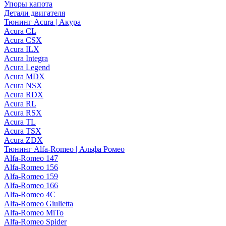
Упоры капота
Детали двигателя
Тюнинг Acura | Акура
Acura CL
Acura CSX
Acura ILX
Acura Integra
Acura Legend
Acura MDX
Acura NSX
Acura RDX
Acura RL
Acura RSX
Acura TL
Acura TSX
Acura ZDX
Тюнинг Alfa-Romeo | Альфа Ромео
Alfa-Romeo 147
Alfa-Romeo 156
Alfa-Romeo 159
Alfa-Romeo 166
Alfa-Romeo 4C
Alfa-Romeo Giulietta
Alfa-Romeo MiTo
Alfa-Romeo Spider