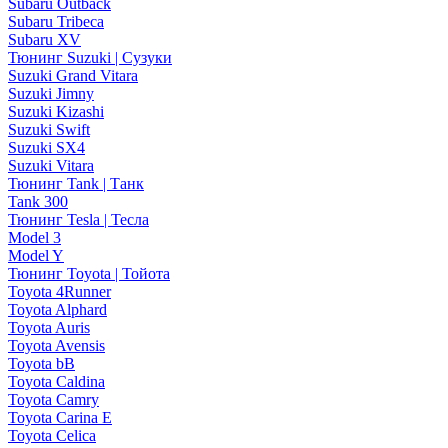
Subaru Outback
Subaru Tribeca
Subaru XV
Тюнинг Suzuki | Сузуки
Suzuki Grand Vitara
Suzuki Jimny
Suzuki Kizashi
Suzuki Swift
Suzuki SX4
Suzuki Vitara
Тюнинг Tank | Танк
Tank 300
Тюнинг Tesla | Тесла
Model 3
Model Y
Тюнинг Toyota | Тойота
Toyota 4Runner
Toyota Alphard
Toyota Auris
Toyota Avensis
Toyota bB
Toyota Caldina
Toyota Camry
Toyota Carina E
Toyota Celica