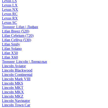
Lexus LS
Lexus LX
Lexus NX
Lexus RC
Lexus RX
Lexus SC
Тюнинг Lifan | Лифан
Lifan Breez (520)
Lifan Cebrium (720)
Lifan Celliya (530)
Lifan Smily
Lifan Solano
Lifan X50
Lifan X60
Тюнинг Lincoln | Линкольн
Lincoln Aviator
Lincoln Blackwood
Lincoln Continental
Lincoln Mark VIII
Lincoln MKS
Lincoln MKT
Lincoln MKX
Lincoln MKZ
Lincoln Navigator
Lincoln Town Car