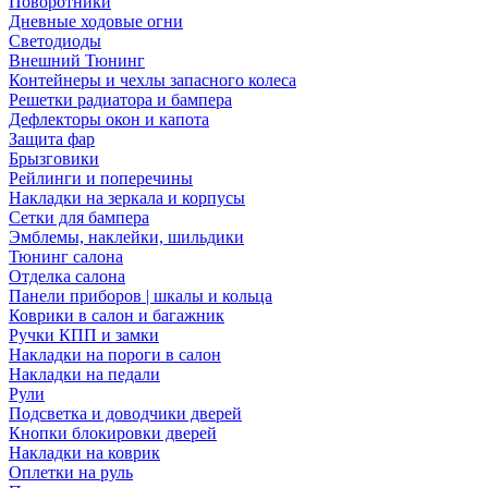
Поворотники
Дневные ходовые огни
Светодиоды
Внешний Тюнинг
Контейнеры и чехлы запасного колеса
Решетки радиатора и бампера
Дефлекторы окон и капота
Защита фар
Брызговики
Рейлинги и поперечины
Накладки на зеркала и корпусы
Сетки для бампера
Эмблемы, наклейки, шильдики
Тюнинг салона
Отделка салона
Панели приборов | шкалы и кольца
Коврики в салон и багажник
Ручки КПП и замки
Накладки на пороги в салон
Накладки на педали
Рули
Подсветка и доводчики дверей
Кнопки блокировки дверей
Накладки на коврик
Оплетки на руль