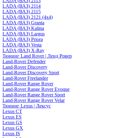
LADA (ВАЗ) 2113
LADA (ВАЗ) 2114
LADA (ВАЗ) 2115
LADA (ВАЗ) 2121 (4x4)
LADA (ВАЗ) Granta
LADA (ВАЗ) Kalina
LADA (ВАЗ) Largus
LADA (ВАЗ) Priora
LADA (ВАЗ) Vesta
LADA (ВАЗ) X-Ray
Тюнинг Land Rover | Ленд Ровер
Land-Rover Defender
Land-Rover Discovery
Land-Rover Discovery Sport
Land-Rover Freelander
Land-Rover Range Rover
Land-Rover Range Rover Evoque
Land-Rover Range Rover Sport
Land-Rover Range Rover Velar
Тюнинг Lexus | Лексус
Lexus CT
Lexus ES
Lexus GS
Lexus GX
Lexus IS