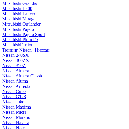
Mitsubishi Grandis
Mitsubishi L200
Mitsubishi Lancer
Mitsubishi Mirage
Mitsubishi Outlander
Mitsubishi Pajero
Mitsubishi Pajero Sport
Mitsubishi Pinin IO
Mitsubishi Triton
Тюнинг Nissan | Ниссан
Nissan 240SX
Nissan 300ZX
Nissan 350Z
Nissan Almera
Nissan Almera Classic
Nissan Altima
Nissan Armada
Nissan Cube
Nissan GT-R
Nissan Juke
Nissan Maxima
Nissan Micra
Nissan Murano
Nissan Navara
Nissan Note