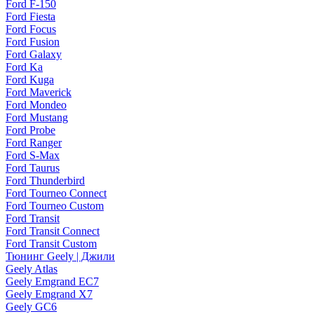
Ford F-150
Ford Fiesta
Ford Focus
Ford Fusion
Ford Galaxy
Ford Ka
Ford Kuga
Ford Maverick
Ford Mondeo
Ford Mustang
Ford Probe
Ford Ranger
Ford S-Max
Ford Taurus
Ford Thunderbird
Ford Tourneo Connect
Ford Tourneo Custom
Ford Transit
Ford Transit Connect
Ford Transit Custom
Тюнинг Geely | Джили
Geely Atlas
Geely Emgrand EC7
Geely Emgrand X7
Geely GC6