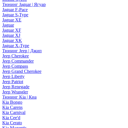
Тюнинг Jaguar | Ягуар
Jaguar F-Pace
Jaguar S-Type
Jaguar XE
Jaguar
Jaguar XF
Jaguar XJ
Jaguar XK
Jaguar X-Type
Тюнинг Jeep | Джип
Jeep Cherokee
Jeep Commander
Jeep Compass
Jeep Grand Cherokee
Jeep Liberty
Jeep Patriot
Jeep Renegade
Jeep Wrangler
Тюнинг Kia | Киа
Kia Bongo
Kia Carens
Kia Carnival
Kia Cee'd
Kia Cerato
Kia Magentis