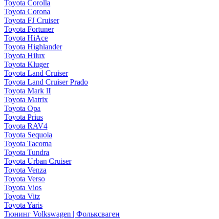
Toyota Corolla
Toyota Corona
Toyota FJ Cruiser
Toyota Fortuner
Toyota HiAce
Toyota Highlander
Toyota Hilux
Toyota Kluger
Toyota Land Cruiser
Toyota Land Cruiser Prado
Toyota Mark II
Toyota Matrix
Toyota Opa
Toyota Prius
Toyota RAV4
Toyota Sequoia
Toyota Tacoma
Toyota Tundra
Toyota Urban Cruiser
Toyota Venza
Toyota Verso
Toyota Vios
Toyota Vitz
Toyota Yaris
Тюнинг Volkswagen | Фольксваген