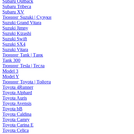
Subaru Outback
Subaru Tribeca
Subaru XV
Тюнинг Suzuki | Сузуки
Suzuki Grand Vitara
Suzuki Jimny
Suzuki Kizashi
Suzuki Swift
Suzuki SX4
Suzuki Vitara
Тюнинг Tank | Танк
Tank 300
Тюнинг Tesla | Тесла
Model 3
Model Y
Тюнинг Toyota | Тойота
Toyota 4Runner
Toyota Alphard
Toyota Auris
Toyota Avensis
Toyota bB
Toyota Caldina
Toyota Camry
Toyota Carina E
Toyota Celica