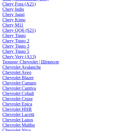
Chery Fora (A21)
Chery Indis
Chery Jaggi
Chery Kimo
Chery M11
Chery QQ6 (S21)
Chery Tiggo
Chery Tiggo 2
Chery Tiggo 3
Chery Tiggo 5
Chery Very (A13)
Тюнинг Chevrolet | Шевроле
Chevrolet Avalanche
Chevrolet Aveo
Chevrolet Blazer
Chevrolet Camaro
Chevrolet Captiva
Chevrolet Cobalt
Chevrolet Cruze
Chevrolet Epica
Chevrolet HHR
Chevrolet Lacetti
Chevrolet Lanos
Chevrolet Malibu
Chevrolet Niva