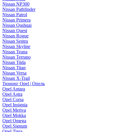
Nissan NP300
Nissan Pathfinder
Nissan Patrol
Nissan Primera
Nissan Qashqai
Nissan Quest
Nissan Rogue
Nissan Sentra
Nissan Skyline
Nissan Teana
Nissan Terrano
Nissan Tiida
Nissan Titan
Nissan Versa
Nissan X-Trail
Тюнинг Opel | Опель
Opel Antara
Opel Astra
Opel Corsa
Opel Insignia
Opel Meriva
Opel Mokka
Opel Omega
Opel Signum
Opel Tigra