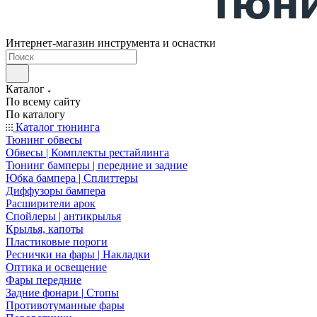
Интернет-магазин инструмента и оснастки
Каталог
По всему сайту
По каталогу
Каталог тюнинга
Тюнинг обвесы
Обвесы | Комплекты рестайлинга
Тюнинг бамперы | передние и задние
Юбка бампера | Сплиттеры
Диффузоры бампера
Расширители арок
Спойлеры | антикрылья
Крылья, капоты
Пластиковые пороги
Реснички на фары | Накладки
Оптика и освещение
Фары передние
Задние фонари | Стопы
Противотуманные фары