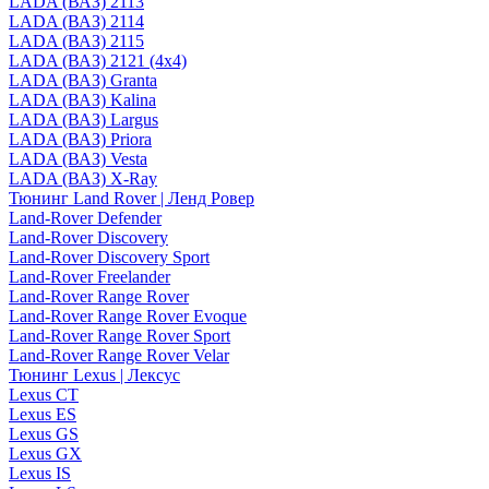
LADA (ВАЗ) 2113
LADA (ВАЗ) 2114
LADA (ВАЗ) 2115
LADA (ВАЗ) 2121 (4x4)
LADA (ВАЗ) Granta
LADA (ВАЗ) Kalina
LADA (ВАЗ) Largus
LADA (ВАЗ) Priora
LADA (ВАЗ) Vesta
LADA (ВАЗ) X-Ray
Тюнинг Land Rover | Ленд Ровер
Land-Rover Defender
Land-Rover Discovery
Land-Rover Discovery Sport
Land-Rover Freelander
Land-Rover Range Rover
Land-Rover Range Rover Evoque
Land-Rover Range Rover Sport
Land-Rover Range Rover Velar
Тюнинг Lexus | Лексус
Lexus CT
Lexus ES
Lexus GS
Lexus GX
Lexus IS