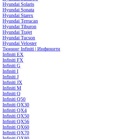
Hyundai Solaris
Hyundai Sonata
Hyundai Starex
Hyundai Terracan
Hyundai Tiburon
Hyundai Trajet
Hyundai Tucson
Hyundai Veloster
Тюнинг Infiniti | Инфинити
Infiniti EX
Infiniti FX
Infiniti G
Infiniti I
Infiniti J
Infiniti JX
Infiniti M
Infiniti Q
Infiniti Q50
Infiniti QX30
Infiniti QX4
Infiniti QX50
Infiniti QX56
Infiniti QX60
Infiniti QX70
Infiniti QX80