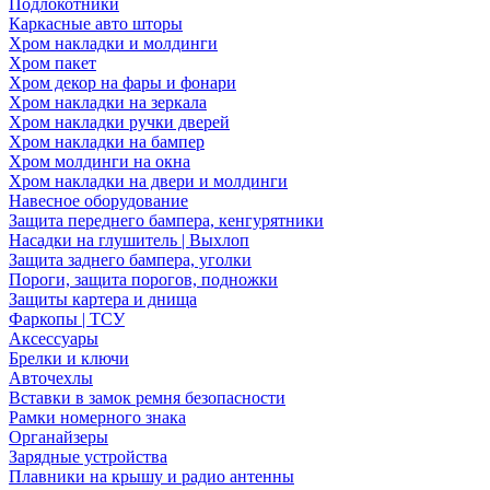
Подлокотники
Каркасные авто шторы
Хром накладки и молдинги
Хром пакет
Хром декор на фары и фонари
Хром накладки на зеркала
Хром накладки ручки дверей
Хром накладки на бампер
Хром молдинги на окна
Хром накладки на двери и молдинги
Навесное оборудование
Защита переднего бампера, кенгурятники
Насадки на глушитель | Выхлоп
Защита заднего бампера, уголки
Пороги, защита порогов, подножки
Защиты картера и днища
Фаркопы | ТСУ
Аксессуары
Брелки и ключи
Авточехлы
Вставки в замок ремня безопасности
Рамки номерного знака
Органайзеры
Зарядные устройства
Плавники на крышу и радио антенны