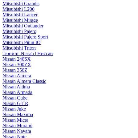
Mitsubishi Grandis
Mitsubishi L200
Mitsubishi Lancer
Mitsubishi Mirage
Mitsubishi Outlander
Mitsubishi Pajero
Mitsubishi Pajero Sport
Mitsubishi Pinin IO
Mitsubishi Triton
Тюнинг Nissan | Ниссан
Nissan 240SX
Nissan 300ZX
Nissan 350Z
Nissan Almera
Nissan Almera Classic
Nissan Altima
Nissan Armada
Nissan Cube
Nissan GT-R
Nissan Juke
Nissan Maxima
Nissan Micra
Nissan Murano
Nissan Navara
Nissan Note