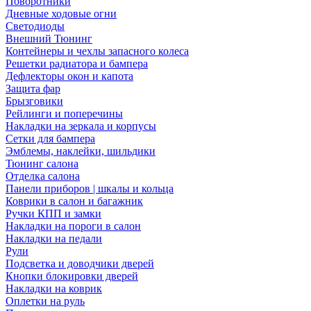
Поворотники
Дневные ходовые огни
Светодиоды
Внешний Тюнинг
Контейнеры и чехлы запасного колеса
Решетки радиатора и бампера
Дефлекторы окон и капота
Защита фар
Брызговики
Рейлинги и поперечины
Накладки на зеркала и корпусы
Сетки для бампера
Эмблемы, наклейки, шильдики
Тюнинг салона
Отделка салона
Панели приборов | шкалы и кольца
Коврики в салон и багажник
Ручки КПП и замки
Накладки на пороги в салон
Накладки на педали
Рули
Подсветка и доводчики дверей
Кнопки блокировки дверей
Накладки на коврик
Оплетки на руль