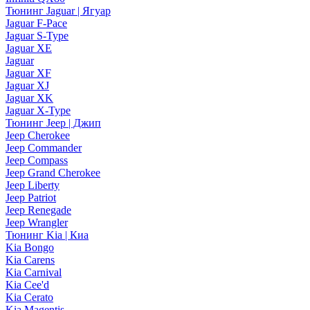
Тюнинг Jaguar | Ягуар
Jaguar F-Pace
Jaguar S-Type
Jaguar XE
Jaguar
Jaguar XF
Jaguar XJ
Jaguar XK
Jaguar X-Type
Тюнинг Jeep | Джип
Jeep Cherokee
Jeep Commander
Jeep Compass
Jeep Grand Cherokee
Jeep Liberty
Jeep Patriot
Jeep Renegade
Jeep Wrangler
Тюнинг Kia | Киа
Kia Bongo
Kia Carens
Kia Carnival
Kia Cee'd
Kia Cerato
Kia Magentis