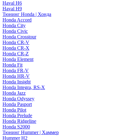
Haval H6
Haval H9
Тюнинг Honda | Хонда
Honda Accord
Honda City
Honda Civic
Honda Crosstour
Honda CR-V
Honda CR-X
Honda CR-Z
Honda Element
Honda Fit
Honda FR-V
Honda HR-V
Honda Insight
Honda Integra, RS-X
Honda Jazz
Honda Odyssey
Honda Pasport
Honda Pilot
Honda Prelude
Honda Ridgeline
Honda S2000
Тюнинг Hummer | Хаммер
Hummer H2