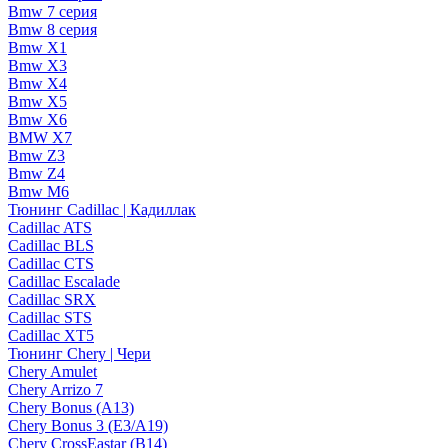
Bmw 7 серия
Bmw 8 серия
Bmw X1
Bmw X3
Bmw X4
Bmw X5
Bmw X6
BMW X7
Bmw Z3
Bmw Z4
Bmw М6
Тюнинг Cadillac | Кадиллак
Cadillac ATS
Cadillac BLS
Cadillac CTS
Cadillac Escalade
Cadillac SRX
Cadillac STS
Cadillac XT5
Тюнинг Chery | Чери
Chery Amulet
Chery Arrizo 7
Chery Bonus (A13)
Chery Bonus 3 (E3/A19)
Chery CrossEastar (B14)