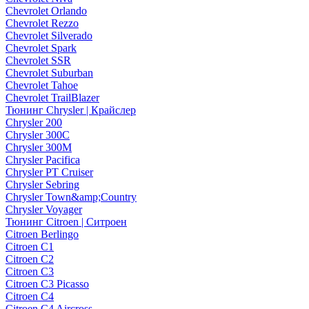
Chevrolet Orlando
Chevrolet Rezzo
Chevrolet Silverado
Chevrolet Spark
Chevrolet SSR
Chevrolet Suburban
Chevrolet Tahoe
Chevrolet TrailBlazer
Тюнинг Chrysler | Крайслер
Chrysler 200
Chrysler 300C
Chrysler 300M
Chrysler Pacifica
Chrysler PT Cruiser
Chrysler Sebring
Chrysler Town&amp;Country
Chrysler Voyager
Тюнинг Citroen | Ситроен
Citroen Berlingo
Citroen C1
Citroen C2
Citroen C3
Citroen C3 Picasso
Citroen C4
Citroen C4 Aircross