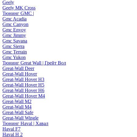
Geely
Geely MK Cross
Тюнинг GMC |
Gmc Acadia
Gmc Canyon
Gmc Envoy
Gmc Jimmy
Gmc Savana
Gmc Sierra
Gmc Terrain
Gmc Yukon
Тюнинг Great Wall | Грейт Вол
Great-Wall Deer
Great-Wall Hover
Great-Wall Hover H3
Great-Wall Hover H5
Great-Wall Hover H6
Great-Wall Hover M4
Great-Wall M2
Great-Wall M4
Great-Wall Safe
Great-Wall Wingle
Тюнинг Haval | Хавал
Haval F7
Haval H 2