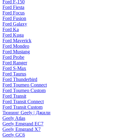
Ford F-150
Ford Fiesta
Ford Focus
Ford Fusion
Ford Galaxy
Ford Ka
Ford Kuga
Ford Maverick
Ford Mondeo
Ford Mustang
Ford Probe
Ford Ranger
Ford S-Max
Ford Taurus
Ford Thunderbird
Ford Tourneo Connect
Ford Tourneo Custom
Ford Transit
Ford Transit Connect
Ford Transit Custom
Тюнинг Geely | Джили
Geely Atlas
Geely Emgrand EC7
Geely Emgrand X7
Geely GC6