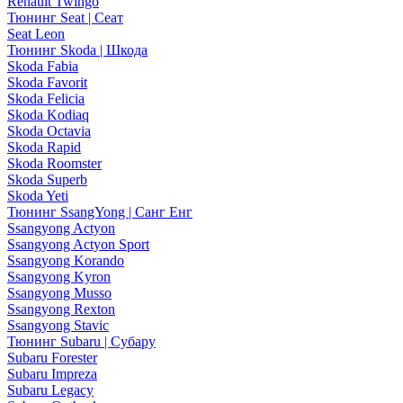
Renault Twingo
Тюнинг Seat | Сеат
Seat Leon
Тюнинг Skoda | Шкода
Skoda Fabia
Skoda Favorit
Skoda Felicia
Skoda Kodiaq
Skoda Octavia
Skoda Rapid
Skoda Roomster
Skoda Superb
Skoda Yeti
Тюнинг SsangYong | Санг Енг
Ssangyong Actyon
Ssangyong Actyon Sport
Ssangyong Korando
Ssangyong Kyron
Ssangyong Musso
Ssangyong Rexton
Ssangyong Stavic
Тюнинг Subaru | Субару
Subaru Forester
Subaru Impreza
Subaru Legacy