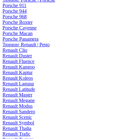
Porsche 911
Porsche 944
Porsche 968
Porsche Boxter
Porsche Cayenne
Porsche Macan
Porsche Panamera
Тюнинг Renault | Рено
Renault Clio
Renault Duster
Renault Fluence
Renault Kangoo
Renault Kaptur
Renault Koleos
Renault Laguna
Renault Latitude
Renault Master
Renault Megane
Renault Modus
Renault Sandero
Renault Scenic
Renault Symbol
Renault Thalia
Renault Trafic