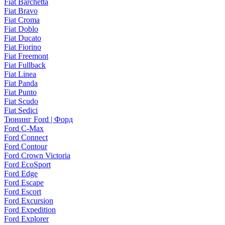
Fiat Barchetta
Fiat Bravo
Fiat Croma
Fiat Doblo
Fiat Ducato
Fiat Fiorino
Fiat Freemont
Fiat Fullback
Fiat Linea
Fiat Panda
Fiat Punto
Fiat Scudo
Fiat Sedici
Тюнинг Ford | Форд
Ford C-Max
Ford Connect
Ford Contour
Ford Crown Victoria
Ford EcoSport
Ford Edge
Ford Escape
Ford Escort
Ford Excursion
Ford Expedition
Ford Explorer