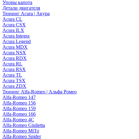
Упоры капота
Детали двигателя
Тюнинг Acura | Акура
Acura CL
Acura CSX
Acura ILX
Acura Integra
Acura Legend
Acura MDX
Acura NSX
Acura RDX
Acura RL
Acura RSX
Acura TL
Acura TSX
Acura ZDX
Тюнинг Alfa-Romeo | Альфа Ромео
Alfa-Romeo 147
Alfa-Romeo 156
Alfa-Romeo 159
Alfa-Romeo 166
Alfa-Romeo 4C
Alfa-Romeo Giulietta
Alfa-Romeo MiTo
Alfa-Romeo Spider