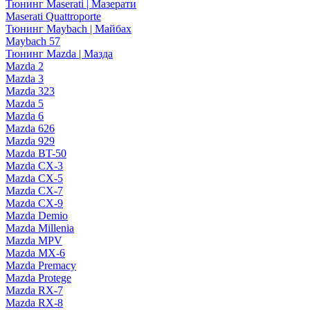
Тюнинг Maserati | Мазерати
Maserati Quattroporte
Тюнинг Maybach | Майбах
Maybach 57
Тюнинг Mazda | Мазда
Mazda 2
Mazda 3
Mazda 323
Mazda 5
Mazda 6
Mazda 626
Mazda 929
Mazda BT-50
Mazda CX-3
Mazda CX-5
Mazda CX-7
Mazda CX-9
Mazda Demio
Mazda Millenia
Mazda MPV
Mazda MX-6
Mazda Premacy
Mazda Protege
Mazda RX-7
Mazda RX-8