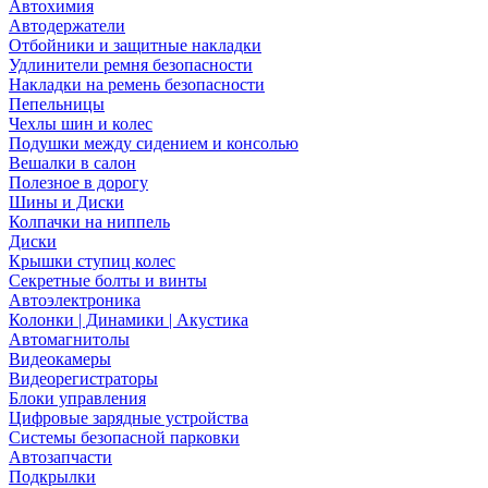
Автохимия
Автодержатели
Отбойники и защитные накладки
Удлинители ремня безопасности
Накладки на ремень безопасности
Пепельницы
Чехлы шин и колес
Подушки между сидением и консолью
Вешалки в салон
Полезное в дорогу
Шины и Диски
Колпачки на ниппель
Диски
Крышки ступиц колес
Секретные болты и винты
Автоэлектроника
Колонки | Динамики | Акустика
Автомагнитолы
Видеокамеры
Видеорегистраторы
Блоки управления
Цифровые зарядные устройства
Системы безопасной парковки
Автозапчасти
Подкрылки