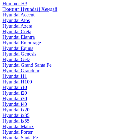
Hummer H3
Тюнинг Hyundai | Хендай
Hyundai Accent
Hyundai Atos
Hyundai Azera
Hyundai Creta
Hyundai Elantra
Hyundai Entourage
Hyundai Equus
Hyundai Genesis
Hyundai Getz
Hyundai Grand Santa Fe
Hyundai Grandeur
Hyundai H1
Hyundai H100
Hyundai i10
Hyundai i20
Hyundai i30
Hyundai i40
Hyundai ix20
Hyundai ix35
Hyundai ix55
Hyundai Matrix
Hyundai Porter
Hyundai Santa Fe