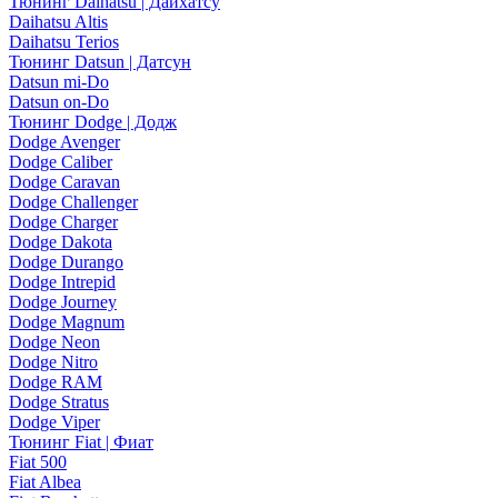
Тюнинг Daihatsu | Дайхатсу
Daihatsu Altis
Daihatsu Terios
Тюнинг Datsun | Датсун
Datsun mi-Do
Datsun on-Do
Тюнинг Dodge | Додж
Dodge Avenger
Dodge Caliber
Dodge Caravan
Dodge Challenger
Dodge Charger
Dodge Dakota
Dodge Durango
Dodge Intrepid
Dodge Journey
Dodge Magnum
Dodge Neon
Dodge Nitro
Dodge RAM
Dodge Stratus
Dodge Viper
Тюнинг Fiat | Фиат
Fiat 500
Fiat Albea