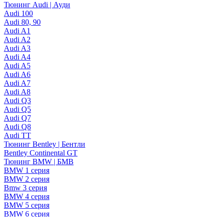
Тюнинг Audi | Ауди
Audi 100
Audi 80, 90
Audi A1
Audi A2
Audi A3
Audi A4
Audi A5
Audi A6
Audi A7
Audi A8
Audi Q3
Audi Q5
Audi Q7
Audi Q8
Audi TT
Тюнинг Bentley | Бентли
Bentley Continental GT
Тюнинг BMW | БМВ
BMW 1 серия
BMW 2 серия
Bmw 3 серия
BMW 4 серия
BMW 5 серия
BMW 6 серия