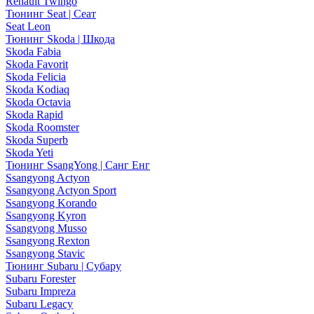
Renault Twingo
Тюнинг Seat | Сеат
Seat Leon
Тюнинг Skoda | Шкода
Skoda Fabia
Skoda Favorit
Skoda Felicia
Skoda Kodiaq
Skoda Octavia
Skoda Rapid
Skoda Roomster
Skoda Superb
Skoda Yeti
Тюнинг SsangYong | Санг Енг
Ssangyong Actyon
Ssangyong Actyon Sport
Ssangyong Korando
Ssangyong Kyron
Ssangyong Musso
Ssangyong Rexton
Ssangyong Stavic
Тюнинг Subaru | Субару
Subaru Forester
Subaru Impreza
Subaru Legacy