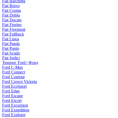
Fiat Barchetta
Fiat Bravo
Fiat Croma
Fiat Doblo
Fiat Ducato
Fiat Fiorino
Fiat Freemont
Fiat Fullback
Fiat Linea
Fiat Panda
Fiat Punto
Fiat Scudo
Fiat Sedici
Тюнинг Ford | Форд
Ford C-Max
Ford Connect
Ford Contour
Ford Crown Victoria
Ford EcoSport
Ford Edge
Ford Escape
Ford Escort
Ford Excursion
Ford Expedition
Ford Explorer