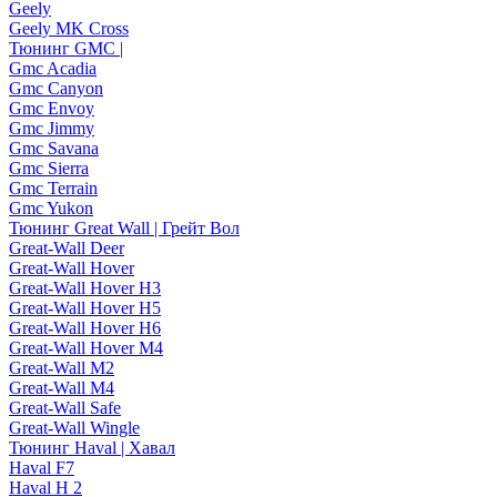
Geely
Geely MK Cross
Тюнинг GMC |
Gmc Acadia
Gmc Canyon
Gmc Envoy
Gmc Jimmy
Gmc Savana
Gmc Sierra
Gmc Terrain
Gmc Yukon
Тюнинг Great Wall | Грейт Вол
Great-Wall Deer
Great-Wall Hover
Great-Wall Hover H3
Great-Wall Hover H5
Great-Wall Hover H6
Great-Wall Hover M4
Great-Wall M2
Great-Wall M4
Great-Wall Safe
Great-Wall Wingle
Тюнинг Haval | Хавал
Haval F7
Haval H 2