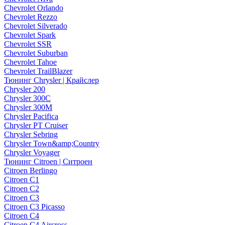
Chevrolet Orlando
Chevrolet Rezzo
Chevrolet Silverado
Chevrolet Spark
Chevrolet SSR
Chevrolet Suburban
Chevrolet Tahoe
Chevrolet TrailBlazer
Тюнинг Chrysler | Крайслер
Chrysler 200
Chrysler 300C
Chrysler 300M
Chrysler Pacifica
Chrysler PT Cruiser
Chrysler Sebring
Chrysler Town&amp;Country
Chrysler Voyager
Тюнинг Citroen | Ситроен
Citroen Berlingo
Citroen C1
Citroen C2
Citroen C3
Citroen C3 Picasso
Citroen C4
Citroen C4 Aircross