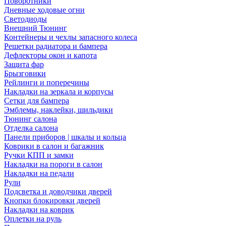
Поворотники
Дневные ходовые огни
Светодиоды
Внешний Тюнинг
Контейнеры и чехлы запасного колеса
Решетки радиатора и бампера
Дефлекторы окон и капота
Защита фар
Брызговики
Рейлинги и поперечины
Накладки на зеркала и корпусы
Сетки для бампера
Эмблемы, наклейки, шильдики
Тюнинг салона
Отделка салона
Панели приборов | шкалы и кольца
Коврики в салон и багажник
Ручки КПП и замки
Накладки на пороги в салон
Накладки на педали
Рули
Подсветка и доводчики дверей
Кнопки блокировки дверей
Накладки на коврик
Оплетки на руль