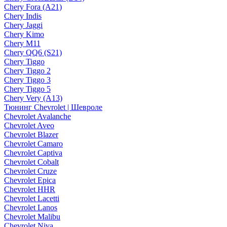
Chery Fora (A21)
Chery Indis
Chery Jaggi
Chery Kimo
Chery M11
Chery QQ6 (S21)
Chery Tiggo
Chery Tiggo 2
Chery Tiggo 3
Chery Tiggo 5
Chery Very (A13)
Тюнинг Chevrolet | Шевроле
Chevrolet Avalanche
Chevrolet Aveo
Chevrolet Blazer
Chevrolet Camaro
Chevrolet Captiva
Chevrolet Cobalt
Chevrolet Cruze
Chevrolet Epica
Chevrolet HHR
Chevrolet Lacetti
Chevrolet Lanos
Chevrolet Malibu
Chevrolet Niva