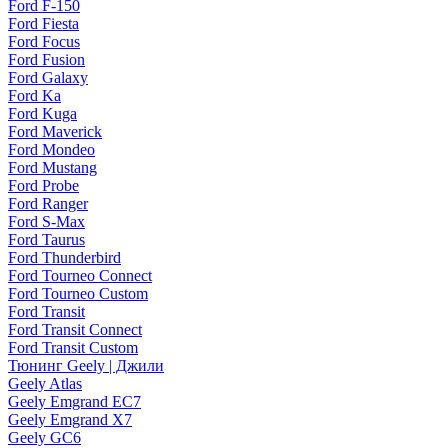
Ford F-150
Ford Fiesta
Ford Focus
Ford Fusion
Ford Galaxy
Ford Ka
Ford Kuga
Ford Maverick
Ford Mondeo
Ford Mustang
Ford Probe
Ford Ranger
Ford S-Max
Ford Taurus
Ford Thunderbird
Ford Tourneo Connect
Ford Tourneo Custom
Ford Transit
Ford Transit Connect
Ford Transit Custom
Тюнинг Geely | Джили
Geely Atlas
Geely Emgrand EC7
Geely Emgrand X7
Geely GC6