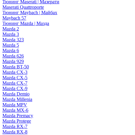
Тюнинг Maserati | Мазерати
Maserati Quattroporte
Тюнинг Maybach | Майбах
Maybach 57
Тюнинг Mazda | Мазда
Mazda 2
Mazda 3
Mazda 323
Mazda 5
Mazda 6
Mazda 626
Mazda 929
Mazda BT-50
Mazda CX-3
Mazda CX-5
Mazda CX-7
Mazda CX-9
Mazda Demio
Mazda Millenia
Mazda MPV
Mazda MX-6
Mazda Premacy
Mazda Protege
Mazda RX-7
Mazda RX-8