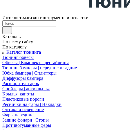
Интернет-магазин инструмента и оснастки
Каталог
По всему сайту
По каталогу
Каталог тюнинга
Тюнинг обвесы
Обвесы | Комплекты рестайлинга
Тюнинг бамперы | передние и задние
Юбка бампера | Сплиттеры
Диффузоры бампера
Расширители арок
Спойлеры | антикрылья
Крылья, капоты
Пластиковые пороги
Реснички на фары | Накладки
Оптика и освещение
Фары передние
Задние фонари | Стопы
Противотуманные фары