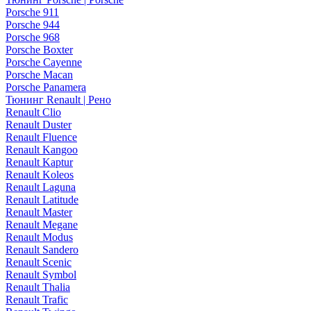
Porsche 911
Porsche 944
Porsche 968
Porsche Boxter
Porsche Cayenne
Porsche Macan
Porsche Panamera
Тюнинг Renault | Рено
Renault Clio
Renault Duster
Renault Fluence
Renault Kangoo
Renault Kaptur
Renault Koleos
Renault Laguna
Renault Latitude
Renault Master
Renault Megane
Renault Modus
Renault Sandero
Renault Scenic
Renault Symbol
Renault Thalia
Renault Trafic