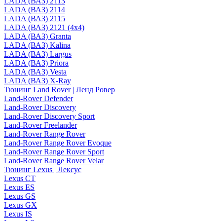
LADA (ВАЗ) 2113
LADA (ВАЗ) 2114
LADA (ВАЗ) 2115
LADA (ВАЗ) 2121 (4x4)
LADA (ВАЗ) Granta
LADA (ВАЗ) Kalina
LADA (ВАЗ) Largus
LADA (ВАЗ) Priora
LADA (ВАЗ) Vesta
LADA (ВАЗ) X-Ray
Тюнинг Land Rover | Ленд Ровер
Land-Rover Defender
Land-Rover Discovery
Land-Rover Discovery Sport
Land-Rover Freelander
Land-Rover Range Rover
Land-Rover Range Rover Evoque
Land-Rover Range Rover Sport
Land-Rover Range Rover Velar
Тюнинг Lexus | Лексус
Lexus CT
Lexus ES
Lexus GS
Lexus GX
Lexus IS