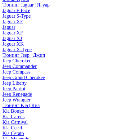
Тюнинг Jaguar | Ягуар
Jaguar F-Pace
Jaguar S-Type
Jaguar XE
Jaguar
Jaguar XF
Jaguar XJ
Jaguar XK
Jaguar X-Type
Тюнинг Jeep | Джип
Jeep Cherokee
Jeep Commander
Jeep Compass
Jeep Grand Cherokee
Jeep Liberty
Jeep Patriot
Jeep Renegade
Jeep Wrangler
Тюнинг Kia | Киа
Kia Bongo
Kia Carens
Kia Carnival
Kia Cee'd
Kia Cerato
Kia Magentis