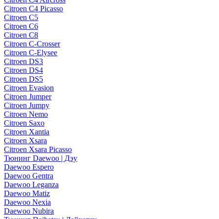
Citroen C4 Picasso
Citroen C5
Citroen C6
Citroen C8
Citroen C-Crosser
Citroen C-Elysee
Citroen DS3
Citroen DS4
Citroen DS5
Citroen Evasion
Citroen Jumper
Citroen Jumpy
Citroen Nemo
Citroen Saxo
Citroen Xantia
Citroen Xsara
Citroen Xsara Picasso
Тюнинг Daewoo | Дэу
Daewoo Espero
Daewoo Gentra
Daewoo Leganza
Daewoo Matiz
Daewoo Nexia
Daewoo Nubira