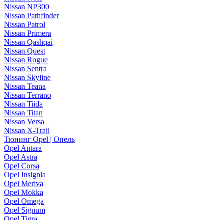
Nissan NP300
Nissan Pathfinder
Nissan Patrol
Nissan Primera
Nissan Qashqai
Nissan Quest
Nissan Rogue
Nissan Sentra
Nissan Skyline
Nissan Teana
Nissan Terrano
Nissan Tiida
Nissan Titan
Nissan Versa
Nissan X-Trail
Тюнинг Opel | Опель
Opel Antara
Opel Astra
Opel Corsa
Opel Insignia
Opel Meriva
Opel Mokka
Opel Omega
Opel Signum
Opel Tigra