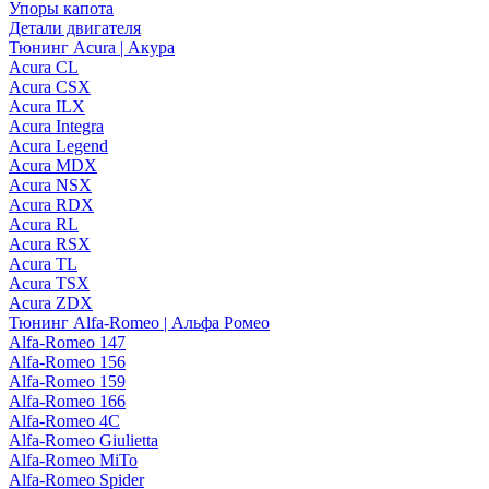
Упоры капота
Детали двигателя
Тюнинг Acura | Акура
Acura CL
Acura CSX
Acura ILX
Acura Integra
Acura Legend
Acura MDX
Acura NSX
Acura RDX
Acura RL
Acura RSX
Acura TL
Acura TSX
Acura ZDX
Тюнинг Alfa-Romeo | Альфа Ромео
Alfa-Romeo 147
Alfa-Romeo 156
Alfa-Romeo 159
Alfa-Romeo 166
Alfa-Romeo 4C
Alfa-Romeo Giulietta
Alfa-Romeo MiTo
Alfa-Romeo Spider