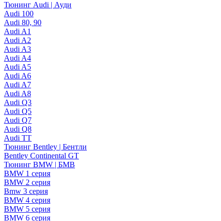
Тюнинг Audi | Ауди
Audi 100
Audi 80, 90
Audi A1
Audi A2
Audi A3
Audi A4
Audi A5
Audi A6
Audi A7
Audi A8
Audi Q3
Audi Q5
Audi Q7
Audi Q8
Audi TT
Тюнинг Bentley | Бентли
Bentley Continental GT
Тюнинг BMW | БМВ
BMW 1 серия
BMW 2 серия
Bmw 3 серия
BMW 4 серия
BMW 5 серия
BMW 6 серия