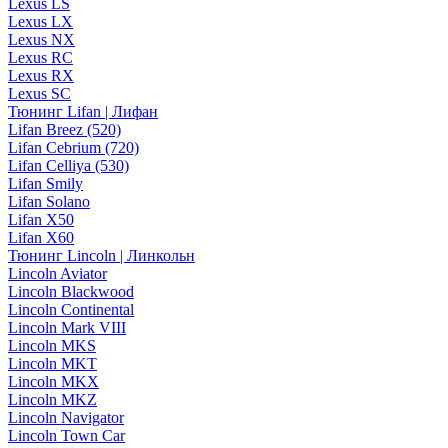
Lexus LS
Lexus LX
Lexus NX
Lexus RC
Lexus RX
Lexus SC
Тюнинг Lifan | Лифан
Lifan Breez (520)
Lifan Cebrium (720)
Lifan Celliya (530)
Lifan Smily
Lifan Solano
Lifan X50
Lifan X60
Тюнинг Lincoln | Линкольн
Lincoln Aviator
Lincoln Blackwood
Lincoln Continental
Lincoln Mark VIII
Lincoln MKS
Lincoln MKT
Lincoln MKX
Lincoln MKZ
Lincoln Navigator
Lincoln Town Car