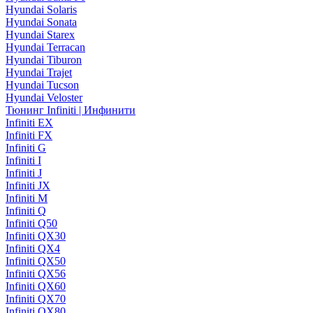
Hyundai Solaris
Hyundai Sonata
Hyundai Starex
Hyundai Terracan
Hyundai Tiburon
Hyundai Trajet
Hyundai Tucson
Hyundai Veloster
Тюнинг Infiniti | Инфинити
Infiniti EX
Infiniti FX
Infiniti G
Infiniti I
Infiniti J
Infiniti JX
Infiniti M
Infiniti Q
Infiniti Q50
Infiniti QX30
Infiniti QX4
Infiniti QX50
Infiniti QX56
Infiniti QX60
Infiniti QX70
Infiniti QX80