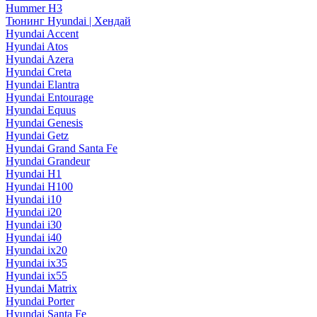
Hummer H3
Тюнинг Hyundai | Хендай
Hyundai Accent
Hyundai Atos
Hyundai Azera
Hyundai Creta
Hyundai Elantra
Hyundai Entourage
Hyundai Equus
Hyundai Genesis
Hyundai Getz
Hyundai Grand Santa Fe
Hyundai Grandeur
Hyundai H1
Hyundai H100
Hyundai i10
Hyundai i20
Hyundai i30
Hyundai i40
Hyundai ix20
Hyundai ix35
Hyundai ix55
Hyundai Matrix
Hyundai Porter
Hyundai Santa Fe