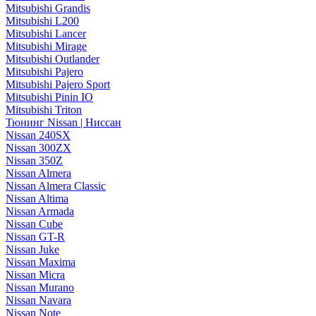
Mitsubishi Grandis
Mitsubishi L200
Mitsubishi Lancer
Mitsubishi Mirage
Mitsubishi Outlander
Mitsubishi Pajero
Mitsubishi Pajero Sport
Mitsubishi Pinin IO
Mitsubishi Triton
Тюнинг Nissan | Ниссан
Nissan 240SX
Nissan 300ZX
Nissan 350Z
Nissan Almera
Nissan Almera Classic
Nissan Altima
Nissan Armada
Nissan Cube
Nissan GT-R
Nissan Juke
Nissan Maxima
Nissan Micra
Nissan Murano
Nissan Navara
Nissan Note