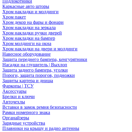
Подлокотники
Каркасные авто шторы
Хром накладки и молдинги
Хром пакет
Хром декор на фары и фонари
Хром накладки на зеркала
Хром накладки ручки дверей
Хром накладки на бампер
Хром молдинги на окна
Хром накладки на двери и молдинги
Навесное оборудование
Защита переднего бампера, кенгурятники
Насадки на глушитель | Выхлоп
Защита заднего бампера, уголки
Пороги, защита порогов, подножки
Защиты картера и днища
Фаркопы | ТСУ
Аксессуары
Брелки и ключи
Авточехлы
Вставки в замок ремня безопасности
Рамки номерного знака
Органайзеры
Зарядные устройства
Плавники на крышу и радио антенны