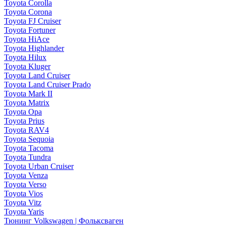
Toyota Corolla
Toyota Corona
Toyota FJ Cruiser
Toyota Fortuner
Toyota HiAce
Toyota Highlander
Toyota Hilux
Toyota Kluger
Toyota Land Cruiser
Toyota Land Cruiser Prado
Toyota Mark II
Toyota Matrix
Toyota Opa
Toyota Prius
Toyota RAV4
Toyota Sequoia
Toyota Tacoma
Toyota Tundra
Toyota Urban Cruiser
Toyota Venza
Toyota Verso
Toyota Vios
Toyota Vitz
Toyota Yaris
Тюнинг Volkswagen | Фольксваген