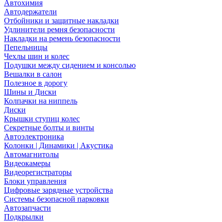
Автохимия
Автодержатели
Отбойники и защитные накладки
Удлинители ремня безопасности
Накладки на ремень безопасности
Пепельницы
Чехлы шин и колес
Подушки между сидением и консолью
Вешалки в салон
Полезное в дорогу
Шины и Диски
Колпачки на ниппель
Диски
Крышки ступиц колес
Секретные болты и винты
Автоэлектроника
Колонки | Динамики | Акустика
Автомагнитолы
Видеокамеры
Видеорегистраторы
Блоки управления
Цифровые зарядные устройства
Системы безопасной парковки
Автозапчасти
Подкрылки