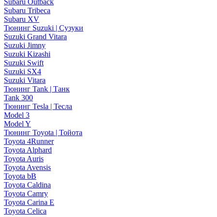
Subaru Outback
Subaru Tribeca
Subaru XV
Тюнинг Suzuki | Сузуки
Suzuki Grand Vitara
Suzuki Jimny
Suzuki Kizashi
Suzuki Swift
Suzuki SX4
Suzuki Vitara
Тюнинг Tank | Танк
Tank 300
Тюнинг Tesla | Тесла
Model 3
Model Y
Тюнинг Toyota | Тойота
Toyota 4Runner
Toyota Alphard
Toyota Auris
Toyota Avensis
Toyota bB
Toyota Caldina
Toyota Camry
Toyota Carina E
Toyota Celica