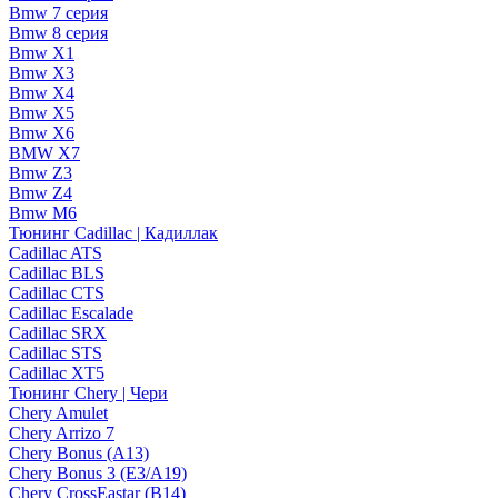
Bmw 7 серия
Bmw 8 серия
Bmw X1
Bmw X3
Bmw X4
Bmw X5
Bmw X6
BMW X7
Bmw Z3
Bmw Z4
Bmw М6
Тюнинг Cadillac | Кадиллак
Cadillac ATS
Cadillac BLS
Cadillac CTS
Cadillac Escalade
Cadillac SRX
Cadillac STS
Cadillac XT5
Тюнинг Chery | Чери
Chery Amulet
Chery Arrizo 7
Chery Bonus (A13)
Chery Bonus 3 (E3/A19)
Chery CrossEastar (B14)