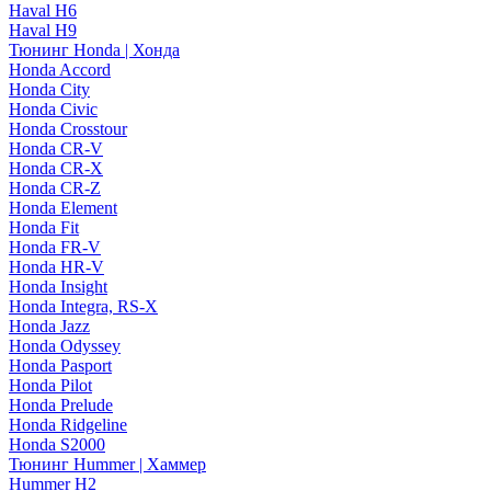
Haval H6
Haval H9
Тюнинг Honda | Хонда
Honda Accord
Honda City
Honda Civic
Honda Crosstour
Honda CR-V
Honda CR-X
Honda CR-Z
Honda Element
Honda Fit
Honda FR-V
Honda HR-V
Honda Insight
Honda Integra, RS-X
Honda Jazz
Honda Odyssey
Honda Pasport
Honda Pilot
Honda Prelude
Honda Ridgeline
Honda S2000
Тюнинг Hummer | Хаммер
Hummer H2