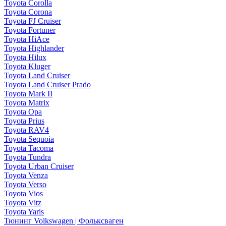
Toyota Corolla
Toyota Corona
Toyota FJ Cruiser
Toyota Fortuner
Toyota HiAce
Toyota Highlander
Toyota Hilux
Toyota Kluger
Toyota Land Cruiser
Toyota Land Cruiser Prado
Toyota Mark II
Toyota Matrix
Toyota Opa
Toyota Prius
Toyota RAV4
Toyota Sequoia
Toyota Tacoma
Toyota Tundra
Toyota Urban Cruiser
Toyota Venza
Toyota Verso
Toyota Vios
Toyota Vitz
Toyota Yaris
Тюнинг Volkswagen | Фольксваген