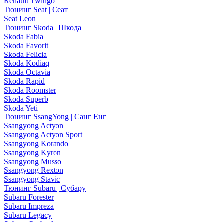
Renault Twingo
Тюнинг Seat | Сеат
Seat Leon
Тюнинг Skoda | Шкода
Skoda Fabia
Skoda Favorit
Skoda Felicia
Skoda Kodiaq
Skoda Octavia
Skoda Rapid
Skoda Roomster
Skoda Superb
Skoda Yeti
Тюнинг SsangYong | Санг Енг
Ssangyong Actyon
Ssangyong Actyon Sport
Ssangyong Korando
Ssangyong Kyron
Ssangyong Musso
Ssangyong Rexton
Ssangyong Stavic
Тюнинг Subaru | Субару
Subaru Forester
Subaru Impreza
Subaru Legacy