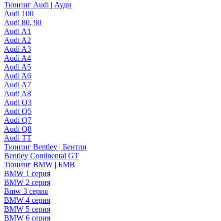
Тюнинг Audi | Ауди
Audi 100
Audi 80, 90
Audi A1
Audi A2
Audi A3
Audi A4
Audi A5
Audi A6
Audi A7
Audi A8
Audi Q3
Audi Q5
Audi Q7
Audi Q8
Audi TT
Тюнинг Bentley | Бентли
Bentley Continental GT
Тюнинг BMW | БМВ
BMW 1 серия
BMW 2 серия
Bmw 3 серия
BMW 4 серия
BMW 5 серия
BMW 6 серия