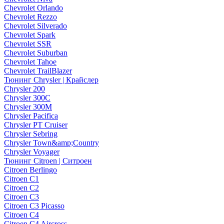
Chevrolet Orlando
Chevrolet Rezzo
Chevrolet Silverado
Chevrolet Spark
Chevrolet SSR
Chevrolet Suburban
Chevrolet Tahoe
Chevrolet TrailBlazer
Тюнинг Chrysler | Крайслер
Chrysler 200
Chrysler 300C
Chrysler 300M
Chrysler Pacifica
Chrysler PT Cruiser
Chrysler Sebring
Chrysler Town&amp;Country
Chrysler Voyager
Тюнинг Citroen | Ситроен
Citroen Berlingo
Citroen C1
Citroen C2
Citroen C3
Citroen C3 Picasso
Citroen C4
Citroen C4 Aircross