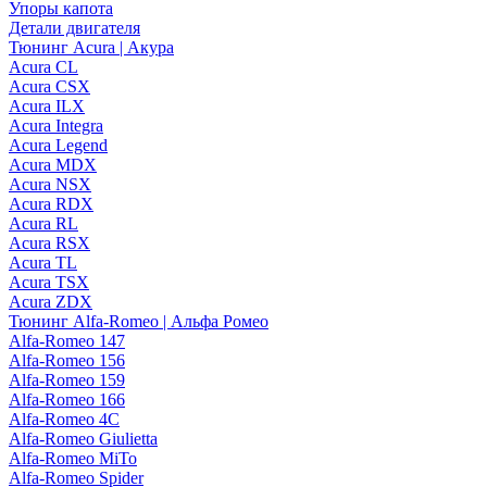
Упоры капота
Детали двигателя
Тюнинг Acura | Акура
Acura CL
Acura CSX
Acura ILX
Acura Integra
Acura Legend
Acura MDX
Acura NSX
Acura RDX
Acura RL
Acura RSX
Acura TL
Acura TSX
Acura ZDX
Тюнинг Alfa-Romeo | Альфа Ромео
Alfa-Romeo 147
Alfa-Romeo 156
Alfa-Romeo 159
Alfa-Romeo 166
Alfa-Romeo 4C
Alfa-Romeo Giulietta
Alfa-Romeo MiTo
Alfa-Romeo Spider