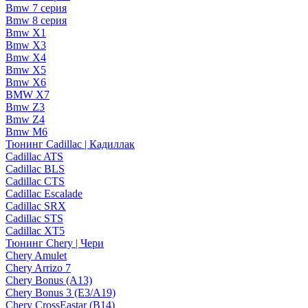
Bmw 7 серия
Bmw 8 серия
Bmw X1
Bmw X3
Bmw X4
Bmw X5
Bmw X6
BMW X7
Bmw Z3
Bmw Z4
Bmw М6
Тюнинг Cadillac | Кадиллак
Cadillac ATS
Cadillac BLS
Cadillac CTS
Cadillac Escalade
Cadillac SRX
Cadillac STS
Cadillac XT5
Тюнинг Chery | Чери
Chery Amulet
Chery Arrizo 7
Chery Bonus (A13)
Chery Bonus 3 (E3/A19)
Chery CrossEastar (B14)