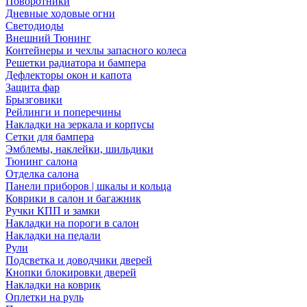
Поворотники
Дневные ходовые огни
Светодиоды
Внешний Тюнинг
Контейнеры и чехлы запасного колеса
Решетки радиатора и бампера
Дефлекторы окон и капота
Защита фар
Брызговики
Рейлинги и поперечины
Накладки на зеркала и корпусы
Сетки для бампера
Эмблемы, наклейки, шильдики
Тюнинг салона
Отделка салона
Панели приборов | шкалы и кольца
Коврики в салон и багажник
Ручки КПП и замки
Накладки на пороги в салон
Накладки на педали
Рули
Подсветка и доводчики дверей
Кнопки блокировки дверей
Накладки на коврик
Оплетки на руль