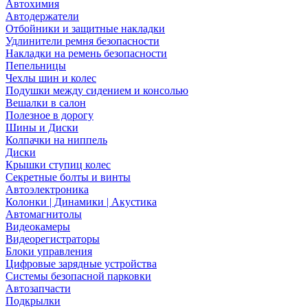
Автохимия
Автодержатели
Отбойники и защитные накладки
Удлинители ремня безопасности
Накладки на ремень безопасности
Пепельницы
Чехлы шин и колес
Подушки между сидением и консолью
Вешалки в салон
Полезное в дорогу
Шины и Диски
Колпачки на ниппель
Диски
Крышки ступиц колес
Секретные болты и винты
Автоэлектроника
Колонки | Динамики | Акустика
Автомагнитолы
Видеокамеры
Видеорегистраторы
Блоки управления
Цифровые зарядные устройства
Системы безопасной парковки
Автозапчасти
Подкрылки