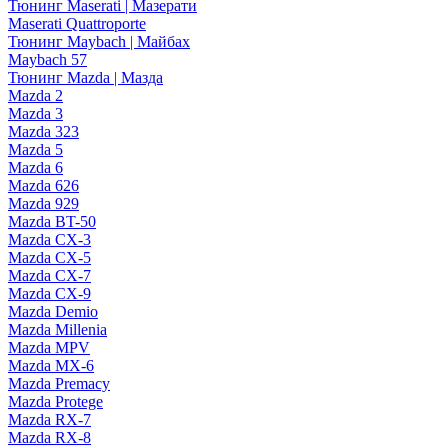
Тюнинг Maserati | Мазерати
Maserati Quattroporte
Тюнинг Maybach | Майбах
Maybach 57
Тюнинг Mazda | Мазда
Mazda 2
Mazda 3
Mazda 323
Mazda 5
Mazda 6
Mazda 626
Mazda 929
Mazda BT-50
Mazda CX-3
Mazda CX-5
Mazda CX-7
Mazda CX-9
Mazda Demio
Mazda Millenia
Mazda MPV
Mazda MX-6
Mazda Premacy
Mazda Protege
Mazda RX-7
Mazda RX-8