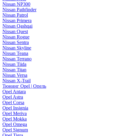
Nissan NP300
Nissan Pathfinder
Nissan Patrol
Nissan Primera
Nissan Qashqai
Nissan Quest
Nissan Rogue
Nissan Sentra
Nissan Skyline
Nissan Teana
Nissan Terrano
Nissan Tiida
Nissan Titan
Nissan Versa
Nissan X-Trail
Тюнинг Opel | Опель
Opel Antara
Opel Astra
Opel Corsa
Opel Insignia
Opel Meriva
Opel Mokka
Opel Omega
Opel Signum
Opel Tigra