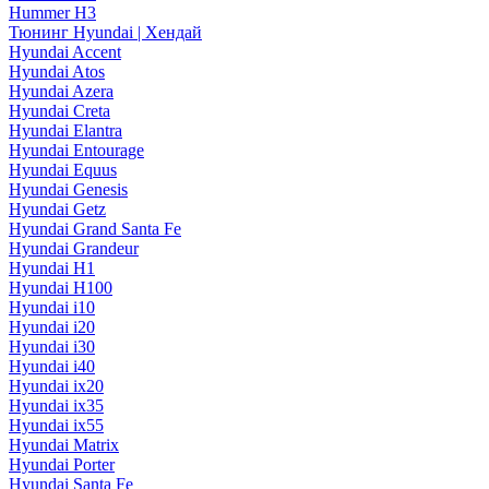
Hummer H3
Тюнинг Hyundai | Хендай
Hyundai Accent
Hyundai Atos
Hyundai Azera
Hyundai Creta
Hyundai Elantra
Hyundai Entourage
Hyundai Equus
Hyundai Genesis
Hyundai Getz
Hyundai Grand Santa Fe
Hyundai Grandeur
Hyundai H1
Hyundai H100
Hyundai i10
Hyundai i20
Hyundai i30
Hyundai i40
Hyundai ix20
Hyundai ix35
Hyundai ix55
Hyundai Matrix
Hyundai Porter
Hyundai Santa Fe