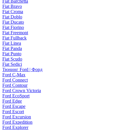
Fiat Barchetta
Fiat Bravo
Fiat Croma
Fiat Doblo
Fiat Ducato
Fiat Fiorino
Fiat Freemont
Fiat Fullback
Fiat Linea
Fiat Panda
Fiat Punto
Fiat Scudo
Fiat Sedici
Тюнинг Ford | Форд
Ford C-Max
Ford Connect
Ford Contour
Ford Crown Victoria
Ford EcoSport
Ford Edge
Ford Escape
Ford Escort
Ford Excursion
Ford Expedition
Ford Explorer