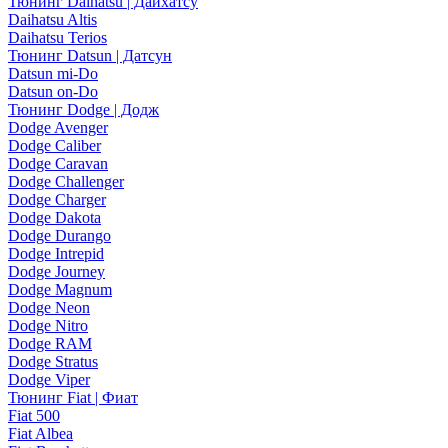
Тюнинг Daihatsu | Дайхатсу
Daihatsu Altis
Daihatsu Terios
Тюнинг Datsun | Датсун
Datsun mi-Do
Datsun on-Do
Тюнинг Dodge | Додж
Dodge Avenger
Dodge Caliber
Dodge Caravan
Dodge Challenger
Dodge Charger
Dodge Dakota
Dodge Durango
Dodge Intrepid
Dodge Journey
Dodge Magnum
Dodge Neon
Dodge Nitro
Dodge RAM
Dodge Stratus
Dodge Viper
Тюнинг Fiat | Фиат
Fiat 500
Fiat Albea