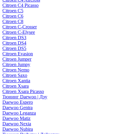
Citroen C4 Picasso
Citroen C5
Citroen C6
Citroen C8
Citroen C-Crosser
Citroen C-Elysee
Citroen DS3
Citroen DS4
Citroen DS5
Citroen Evasion
Citroen Jumper
Citroen Jumpy
Citroen Nemo
Citroen Saxo
Citroen Xantia
Citroen Xsara
Citroen Xsara Picasso
Тюнинг Daewoo | Дэу
Daewoo Espero
Daewoo Gentra
Daewoo Leganza
Daewoo Matiz
Daewoo Nexia
Daewoo Nubira