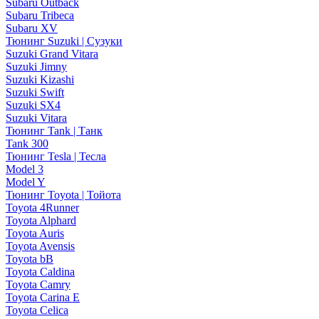
Subaru Outback
Subaru Tribeca
Subaru XV
Тюнинг Suzuki | Сузуки
Suzuki Grand Vitara
Suzuki Jimny
Suzuki Kizashi
Suzuki Swift
Suzuki SX4
Suzuki Vitara
Тюнинг Tank | Танк
Tank 300
Тюнинг Tesla | Тесла
Model 3
Model Y
Тюнинг Toyota | Тойота
Toyota 4Runner
Toyota Alphard
Toyota Auris
Toyota Avensis
Toyota bB
Toyota Caldina
Toyota Camry
Toyota Carina E
Toyota Celica