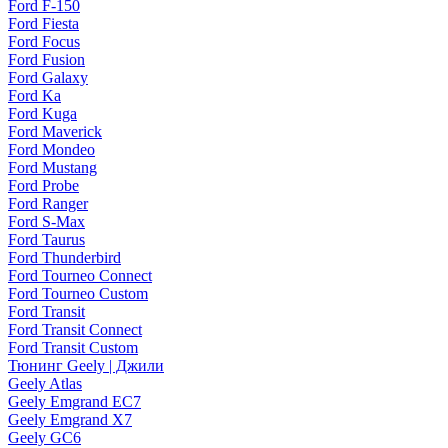
Ford F-150
Ford Fiesta
Ford Focus
Ford Fusion
Ford Galaxy
Ford Ka
Ford Kuga
Ford Maverick
Ford Mondeo
Ford Mustang
Ford Probe
Ford Ranger
Ford S-Max
Ford Taurus
Ford Thunderbird
Ford Tourneo Connect
Ford Tourneo Custom
Ford Transit
Ford Transit Connect
Ford Transit Custom
Тюнинг Geely | Джили
Geely Atlas
Geely Emgrand EC7
Geely Emgrand X7
Geely GC6