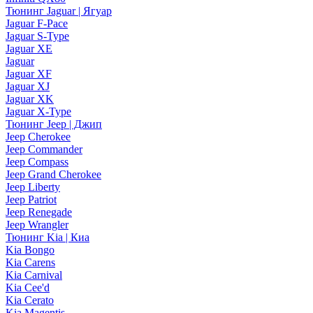
Тюнинг Jaguar | Ягуар
Jaguar F-Pace
Jaguar S-Type
Jaguar XE
Jaguar
Jaguar XF
Jaguar XJ
Jaguar XK
Jaguar X-Type
Тюнинг Jeep | Джип
Jeep Cherokee
Jeep Commander
Jeep Compass
Jeep Grand Cherokee
Jeep Liberty
Jeep Patriot
Jeep Renegade
Jeep Wrangler
Тюнинг Kia | Киа
Kia Bongo
Kia Carens
Kia Carnival
Kia Cee'd
Kia Cerato
Kia Magentis