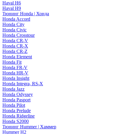
Haval H6
Haval H9
Тюнинг Honda | Хонда
Honda Accord
Honda City
Honda Civic
Honda Crosstour
Honda CR-V
Honda CR-X
Honda CR-Z
Honda Element
Honda Fit
Honda FR-V
Honda HR-V
Honda Insight
Honda Integra, RS-X
Honda Jazz
Honda Odyssey
Honda Pasport
Honda Pilot
Honda Prelude
Honda Ridgeline
Honda S2000
Тюнинг Hummer | Хаммер
Hummer H2