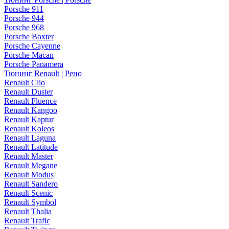
Porsche 911
Porsche 944
Porsche 968
Porsche Boxter
Porsche Cayenne
Porsche Macan
Porsche Panamera
Тюнинг Renault | Рено
Renault Clio
Renault Duster
Renault Fluence
Renault Kangoo
Renault Kaptur
Renault Koleos
Renault Laguna
Renault Latitude
Renault Master
Renault Megane
Renault Modus
Renault Sandero
Renault Scenic
Renault Symbol
Renault Thalia
Renault Trafic