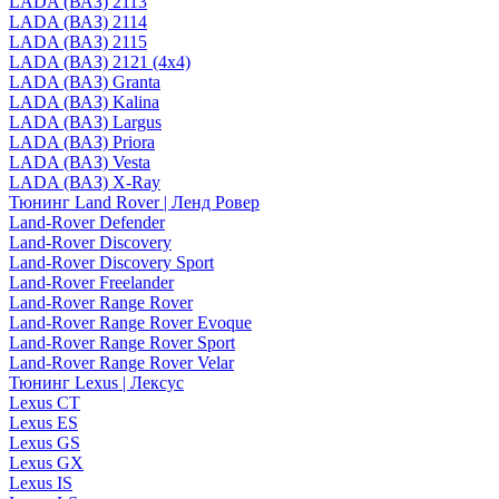
LADA (ВАЗ) 2113
LADA (ВАЗ) 2114
LADA (ВАЗ) 2115
LADA (ВАЗ) 2121 (4x4)
LADA (ВАЗ) Granta
LADA (ВАЗ) Kalina
LADA (ВАЗ) Largus
LADA (ВАЗ) Priora
LADA (ВАЗ) Vesta
LADA (ВАЗ) X-Ray
Тюнинг Land Rover | Ленд Ровер
Land-Rover Defender
Land-Rover Discovery
Land-Rover Discovery Sport
Land-Rover Freelander
Land-Rover Range Rover
Land-Rover Range Rover Evoque
Land-Rover Range Rover Sport
Land-Rover Range Rover Velar
Тюнинг Lexus | Лексус
Lexus CT
Lexus ES
Lexus GS
Lexus GX
Lexus IS