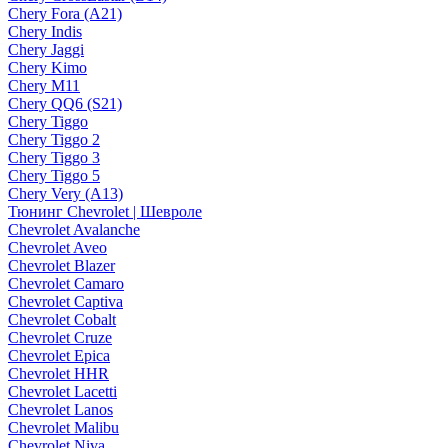
Chery Fora (A21)
Chery Indis
Chery Jaggi
Chery Kimo
Chery M11
Chery QQ6 (S21)
Chery Tiggo
Chery Tiggo 2
Chery Tiggo 3
Chery Tiggo 5
Chery Very (A13)
Тюнинг Chevrolet | Шевроле
Chevrolet Avalanche
Chevrolet Aveo
Chevrolet Blazer
Chevrolet Camaro
Chevrolet Captiva
Chevrolet Cobalt
Chevrolet Cruze
Chevrolet Epica
Chevrolet HHR
Chevrolet Lacetti
Chevrolet Lanos
Chevrolet Malibu
Chevrolet Niva