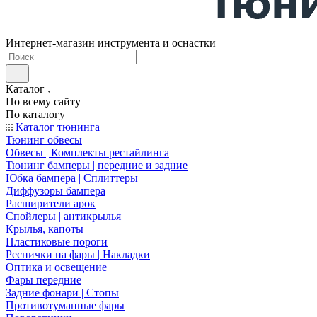
Интернет-магазин инструмента и оснастки
Каталог
По всему сайту
По каталогу
Каталог тюнинга
Тюнинг обвесы
Обвесы | Комплекты рестайлинга
Тюнинг бамперы | передние и задние
Юбка бампера | Сплиттеры
Диффузоры бампера
Расширители арок
Спойлеры | антикрылья
Крылья, капоты
Пластиковые пороги
Реснички на фары | Накладки
Оптика и освещение
Фары передние
Задние фонари | Стопы
Противотуманные фары