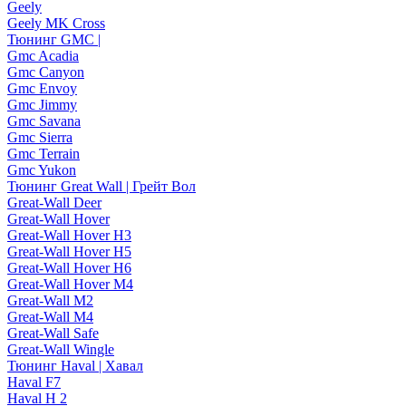
Geely
Geely MK Cross
Тюнинг GMC |
Gmc Acadia
Gmc Canyon
Gmc Envoy
Gmc Jimmy
Gmc Savana
Gmc Sierra
Gmc Terrain
Gmc Yukon
Тюнинг Great Wall | Грейт Вол
Great-Wall Deer
Great-Wall Hover
Great-Wall Hover H3
Great-Wall Hover H5
Great-Wall Hover H6
Great-Wall Hover M4
Great-Wall M2
Great-Wall M4
Great-Wall Safe
Great-Wall Wingle
Тюнинг Haval | Хавал
Haval F7
Haval H 2