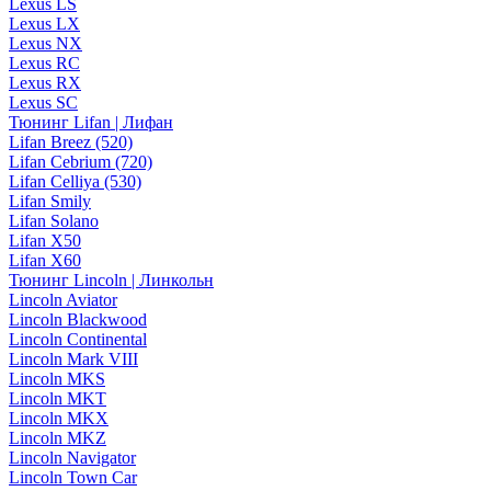
Lexus LS
Lexus LX
Lexus NX
Lexus RC
Lexus RX
Lexus SC
Тюнинг Lifan | Лифан
Lifan Breez (520)
Lifan Cebrium (720)
Lifan Celliya (530)
Lifan Smily
Lifan Solano
Lifan X50
Lifan X60
Тюнинг Lincoln | Линкольн
Lincoln Aviator
Lincoln Blackwood
Lincoln Continental
Lincoln Mark VIII
Lincoln MKS
Lincoln MKT
Lincoln MKX
Lincoln MKZ
Lincoln Navigator
Lincoln Town Car