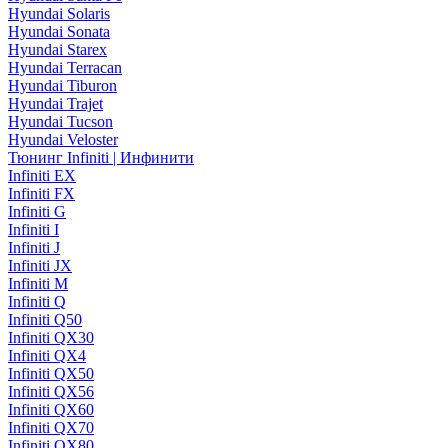
Hyundai Solaris
Hyundai Sonata
Hyundai Starex
Hyundai Terracan
Hyundai Tiburon
Hyundai Trajet
Hyundai Tucson
Hyundai Veloster
Тюнинг Infiniti | Инфинити
Infiniti EX
Infiniti FX
Infiniti G
Infiniti I
Infiniti J
Infiniti JX
Infiniti M
Infiniti Q
Infiniti Q50
Infiniti QX30
Infiniti QX4
Infiniti QX50
Infiniti QX56
Infiniti QX60
Infiniti QX70
Infiniti QX80