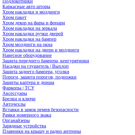
Подлокотники
Каркасные авто шторы
Хром накладки и молдинги
Хром пакет
Хром декор на фары и фонари
Хром накладки на зеркала
Хром накладки ручки дверей
Хром накладки на бампер
Хром молдинги на окна
Хром накладки на двери и молдинги
Навесное оборудование
Защита переднего бампера, кенгурятники
Насадки на глушитель | Выхлоп
Защита заднего бампера, уголки
Пороги, защита порогов, подножки
Защиты картера и днища
Фаркопы | ТСУ
Аксессуары
Брелки и ключи
Авточехлы
Вставки в замок ремня безопасности
Рамки номерного знака
Органайзеры
Зарядные устройства
Плавники на крышу и радио антенны