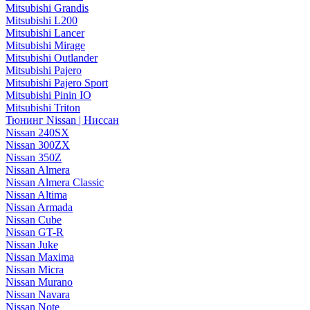
Mitsubishi Grandis
Mitsubishi L200
Mitsubishi Lancer
Mitsubishi Mirage
Mitsubishi Outlander
Mitsubishi Pajero
Mitsubishi Pajero Sport
Mitsubishi Pinin IO
Mitsubishi Triton
Тюнинг Nissan | Ниссан
Nissan 240SX
Nissan 300ZX
Nissan 350Z
Nissan Almera
Nissan Almera Classic
Nissan Altima
Nissan Armada
Nissan Cube
Nissan GT-R
Nissan Juke
Nissan Maxima
Nissan Micra
Nissan Murano
Nissan Navara
Nissan Note