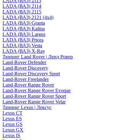
LADA (ВАЗ) 2113
LADA (ВАЗ) 2114
LADA (ВАЗ) 2115
LADA (ВАЗ) 2121 (4x4)
LADA (ВАЗ) Granta
LADA (ВАЗ) Kalina
LADA (ВАЗ) Largus
LADA (ВАЗ) Priora
LADA (ВАЗ) Vesta
LADA (ВАЗ) X-Ray
Тюнинг Land Rover | Ленд Ровер
Land-Rover Defender
Land-Rover Discovery
Land-Rover Discovery Sport
Land-Rover Freelander
Land-Rover Range Rover
Land-Rover Range Rover Evoque
Land-Rover Range Rover Sport
Land-Rover Range Rover Velar
Тюнинг Lexus | Лексус
Lexus CT
Lexus ES
Lexus GS
Lexus GX
Lexus IS