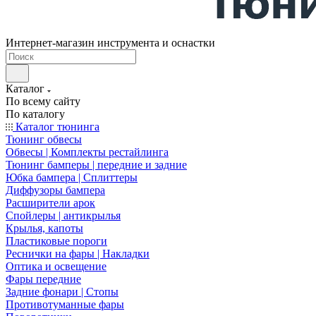
Интернет-магазин инструмента и оснастки
Каталог
По всему сайту
По каталогу
Каталог тюнинга
Тюнинг обвесы
Обвесы | Комплекты рестайлинга
Тюнинг бамперы | передние и задние
Юбка бампера | Сплиттеры
Диффузоры бампера
Расширители арок
Спойлеры | антикрылья
Крылья, капоты
Пластиковые пороги
Реснички на фары | Накладки
Оптика и освещение
Фары передние
Задние фонари | Стопы
Противотуманные фары