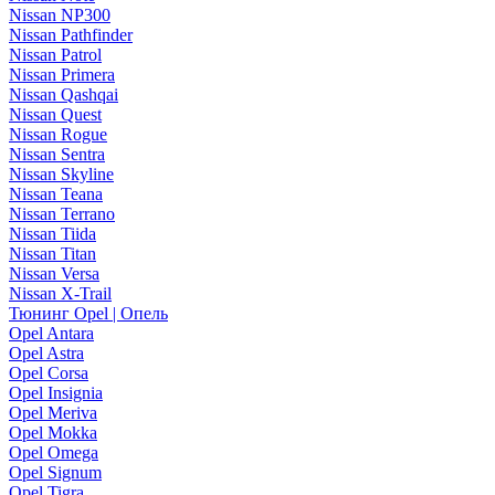
Nissan NP300
Nissan Pathfinder
Nissan Patrol
Nissan Primera
Nissan Qashqai
Nissan Quest
Nissan Rogue
Nissan Sentra
Nissan Skyline
Nissan Teana
Nissan Terrano
Nissan Tiida
Nissan Titan
Nissan Versa
Nissan X-Trail
Тюнинг Opel | Опель
Opel Antara
Opel Astra
Opel Corsa
Opel Insignia
Opel Meriva
Opel Mokka
Opel Omega
Opel Signum
Opel Tigra