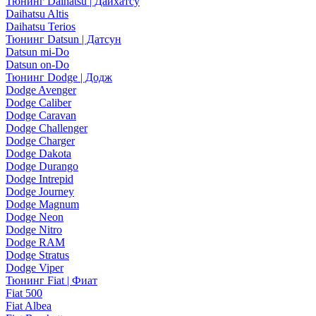
Тюнинг Daihatsu | Дайхатсу
Daihatsu Altis
Daihatsu Terios
Тюнинг Datsun | Датсун
Datsun mi-Do
Datsun on-Do
Тюнинг Dodge | Додж
Dodge Avenger
Dodge Caliber
Dodge Caravan
Dodge Challenger
Dodge Charger
Dodge Dakota
Dodge Durango
Dodge Intrepid
Dodge Journey
Dodge Magnum
Dodge Neon
Dodge Nitro
Dodge RAM
Dodge Stratus
Dodge Viper
Тюнинг Fiat | Фиат
Fiat 500
Fiat Albea