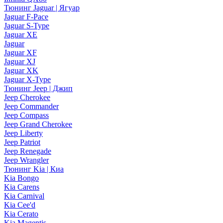
Тюнинг Jaguar | Ягуар
Jaguar F-Pace
Jaguar S-Type
Jaguar XE
Jaguar
Jaguar XF
Jaguar XJ
Jaguar XK
Jaguar X-Type
Тюнинг Jeep | Джип
Jeep Cherokee
Jeep Commander
Jeep Compass
Jeep Grand Cherokee
Jeep Liberty
Jeep Patriot
Jeep Renegade
Jeep Wrangler
Тюнинг Kia | Киа
Kia Bongo
Kia Carens
Kia Carnival
Kia Cee'd
Kia Cerato
Kia Magentis