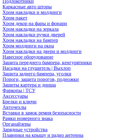
Подлокотники
Каркасные авто шторы
Хром накладки и молдинги
Хром пакет
Хром декор на фары и фонари
Хром накладки на зеркала
Хром накладки ручки дверей
Хром накладки на бампер
Хром молдинги на окна
Хром накладки на двери и молдинги
Навесное оборудование
Защита переднего бампера, кенгурятники
Насадки на глушитель | Выхлоп
Защита заднего бампера, уголки
Пороги, защита порогов, подножки
Защиты картера и днища
Фаркопы | ТСУ
Аксессуары
Брелки и ключи
Авточехлы
Вставки в замок ремня безопасности
Рамки номерного знака
Органайзеры
Зарядные устройства
Плавники на крышу и радио антенны