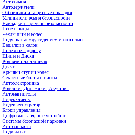
Автохимия
Автодержатели
Отбойники и защитные накладки
Удлинители ремня безопасности
Накладки на ремень безопасности
Пепельницы
Чехлы шин и колес
Подушки между сидением и консолью
Вешалки в салон
Полезное в дорогу
Шины и Диски
Колпачки на ниппель
Диски
Крышки ступиц колес
Секретные болты и винты
Автоэлектроника
Колонки | Динамики | Акустика
Автомагнитолы
Видеокамеры
Видеорегистраторы
Блоки управления
Цифровые зарядные устройства
Системы безопасной парковки
Автозапчасти
Подкрылки