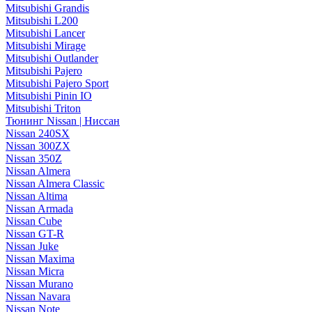
Mitsubishi Grandis
Mitsubishi L200
Mitsubishi Lancer
Mitsubishi Mirage
Mitsubishi Outlander
Mitsubishi Pajero
Mitsubishi Pajero Sport
Mitsubishi Pinin IO
Mitsubishi Triton
Тюнинг Nissan | Ниссан
Nissan 240SX
Nissan 300ZX
Nissan 350Z
Nissan Almera
Nissan Almera Classic
Nissan Altima
Nissan Armada
Nissan Cube
Nissan GT-R
Nissan Juke
Nissan Maxima
Nissan Micra
Nissan Murano
Nissan Navara
Nissan Note