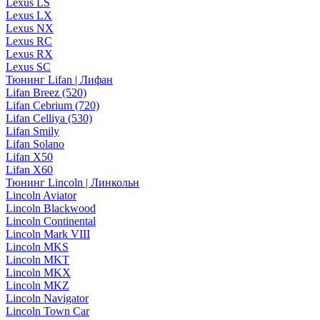
Lexus LS
Lexus LX
Lexus NX
Lexus RC
Lexus RX
Lexus SC
Тюнинг Lifan | Лифан
Lifan Breez (520)
Lifan Cebrium (720)
Lifan Celliya (530)
Lifan Smily
Lifan Solano
Lifan X50
Lifan X60
Тюнинг Lincoln | Линкольн
Lincoln Aviator
Lincoln Blackwood
Lincoln Continental
Lincoln Mark VIII
Lincoln MKS
Lincoln MKT
Lincoln MKX
Lincoln MKZ
Lincoln Navigator
Lincoln Town Car