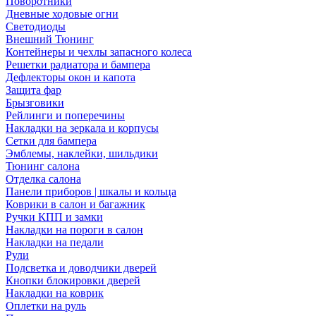
Поворотники
Дневные ходовые огни
Светодиоды
Внешний Тюнинг
Контейнеры и чехлы запасного колеса
Решетки радиатора и бампера
Дефлекторы окон и капота
Защита фар
Брызговики
Рейлинги и поперечины
Накладки на зеркала и корпусы
Сетки для бампера
Эмблемы, наклейки, шильдики
Тюнинг салона
Отделка салона
Панели приборов | шкалы и кольца
Коврики в салон и багажник
Ручки КПП и замки
Накладки на пороги в салон
Накладки на педали
Рули
Подсветка и доводчики дверей
Кнопки блокировки дверей
Накладки на коврик
Оплетки на руль