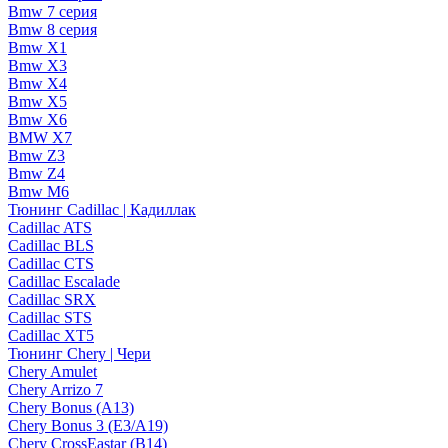
Bmw 7 серия
Bmw 8 серия
Bmw X1
Bmw X3
Bmw X4
Bmw X5
Bmw X6
BMW X7
Bmw Z3
Bmw Z4
Bmw М6
Тюнинг Cadillac | Кадиллак
Cadillac ATS
Cadillac BLS
Cadillac CTS
Cadillac Escalade
Cadillac SRX
Cadillac STS
Cadillac XT5
Тюнинг Chery | Чери
Chery Amulet
Chery Arrizo 7
Chery Bonus (A13)
Chery Bonus 3 (E3/A19)
Chery CrossEastar (B14)