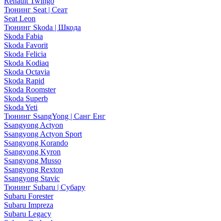
Renault Twingo
Тюнинг Seat | Сеат
Seat Leon
Тюнинг Skoda | Шкода
Skoda Fabia
Skoda Favorit
Skoda Felicia
Skoda Kodiaq
Skoda Octavia
Skoda Rapid
Skoda Roomster
Skoda Superb
Skoda Yeti
Тюнинг SsangYong | Санг Енг
Ssangyong Actyon
Ssangyong Actyon Sport
Ssangyong Korando
Ssangyong Kyron
Ssangyong Musso
Ssangyong Rexton
Ssangyong Stavic
Тюнинг Subaru | Субару
Subaru Forester
Subaru Impreza
Subaru Legacy