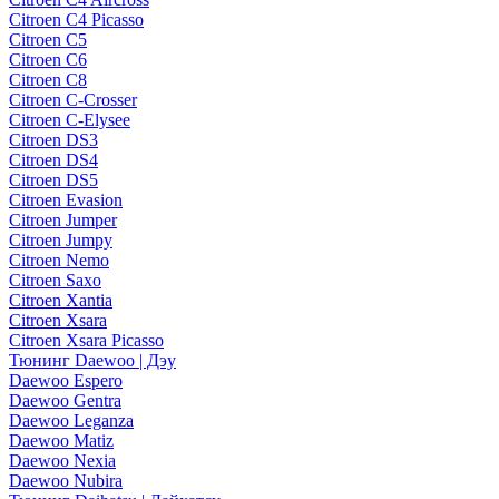
Citroen C4 Picasso
Citroen C5
Citroen C6
Citroen C8
Citroen C-Crosser
Citroen C-Elysee
Citroen DS3
Citroen DS4
Citroen DS5
Citroen Evasion
Citroen Jumper
Citroen Jumpy
Citroen Nemo
Citroen Saxo
Citroen Xantia
Citroen Xsara
Citroen Xsara Picasso
Тюнинг Daewoo | Дэу
Daewoo Espero
Daewoo Gentra
Daewoo Leganza
Daewoo Matiz
Daewoo Nexia
Daewoo Nubira