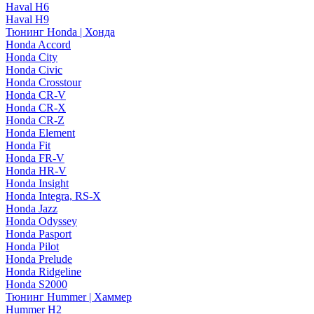
Haval H6
Haval H9
Тюнинг Honda | Хонда
Honda Accord
Honda City
Honda Civic
Honda Crosstour
Honda CR-V
Honda CR-X
Honda CR-Z
Honda Element
Honda Fit
Honda FR-V
Honda HR-V
Honda Insight
Honda Integra, RS-X
Honda Jazz
Honda Odyssey
Honda Pasport
Honda Pilot
Honda Prelude
Honda Ridgeline
Honda S2000
Тюнинг Hummer | Хаммер
Hummer H2