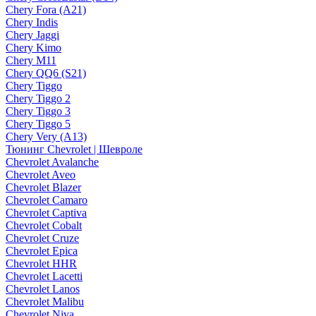
Chery Fora (A21)
Chery Indis
Chery Jaggi
Chery Kimo
Chery M11
Chery QQ6 (S21)
Chery Tiggo
Chery Tiggo 2
Chery Tiggo 3
Chery Tiggo 5
Chery Very (A13)
Тюнинг Chevrolet | Шевроле
Chevrolet Avalanche
Chevrolet Aveo
Chevrolet Blazer
Chevrolet Camaro
Chevrolet Captiva
Chevrolet Cobalt
Chevrolet Cruze
Chevrolet Epica
Chevrolet HHR
Chevrolet Lacetti
Chevrolet Lanos
Chevrolet Malibu
Chevrolet Niva