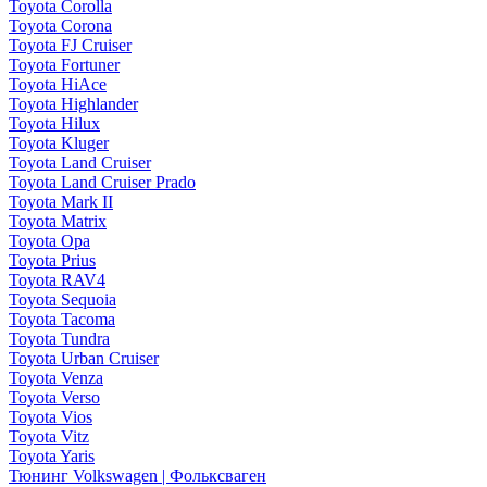
Toyota Corolla
Toyota Corona
Toyota FJ Cruiser
Toyota Fortuner
Toyota HiAce
Toyota Highlander
Toyota Hilux
Toyota Kluger
Toyota Land Cruiser
Toyota Land Cruiser Prado
Toyota Mark II
Toyota Matrix
Toyota Opa
Toyota Prius
Toyota RAV4
Toyota Sequoia
Toyota Tacoma
Toyota Tundra
Toyota Urban Cruiser
Toyota Venza
Toyota Verso
Toyota Vios
Toyota Vitz
Toyota Yaris
Тюнинг Volkswagen | Фольксваген