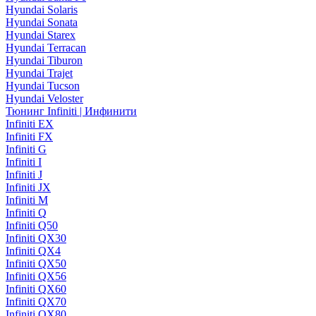
Hyundai Solaris
Hyundai Sonata
Hyundai Starex
Hyundai Terracan
Hyundai Tiburon
Hyundai Trajet
Hyundai Tucson
Hyundai Veloster
Тюнинг Infiniti | Инфинити
Infiniti EX
Infiniti FX
Infiniti G
Infiniti I
Infiniti J
Infiniti JX
Infiniti M
Infiniti Q
Infiniti Q50
Infiniti QX30
Infiniti QX4
Infiniti QX50
Infiniti QX56
Infiniti QX60
Infiniti QX70
Infiniti QX80