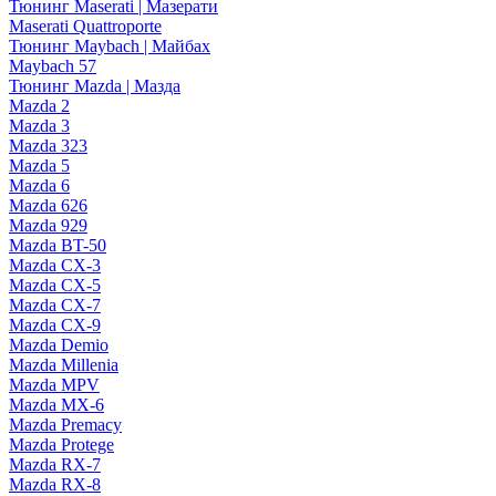
Тюнинг Maserati | Мазерати
Maserati Quattroporte
Тюнинг Maybach | Майбах
Maybach 57
Тюнинг Mazda | Мазда
Mazda 2
Mazda 3
Mazda 323
Mazda 5
Mazda 6
Mazda 626
Mazda 929
Mazda BT-50
Mazda CX-3
Mazda CX-5
Mazda CX-7
Mazda CX-9
Mazda Demio
Mazda Millenia
Mazda MPV
Mazda MX-6
Mazda Premacy
Mazda Protege
Mazda RX-7
Mazda RX-8