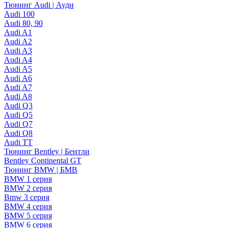
Тюнинг Audi | Ауди
Audi 100
Audi 80, 90
Audi A1
Audi A2
Audi A3
Audi A4
Audi A5
Audi A6
Audi A7
Audi A8
Audi Q3
Audi Q5
Audi Q7
Audi Q8
Audi TT
Тюнинг Bentley | Бентли
Bentley Continental GT
Тюнинг BMW | БМВ
BMW 1 серия
BMW 2 серия
Bmw 3 серия
BMW 4 серия
BMW 5 серия
BMW 6 серия