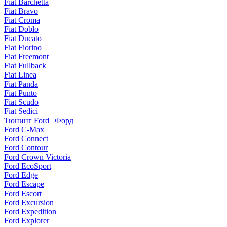
Fiat Barchetta
Fiat Bravo
Fiat Croma
Fiat Doblo
Fiat Ducato
Fiat Fiorino
Fiat Freemont
Fiat Fullback
Fiat Linea
Fiat Panda
Fiat Punto
Fiat Scudo
Fiat Sedici
Тюнинг Ford | Форд
Ford C-Max
Ford Connect
Ford Contour
Ford Crown Victoria
Ford EcoSport
Ford Edge
Ford Escape
Ford Escort
Ford Excursion
Ford Expedition
Ford Explorer