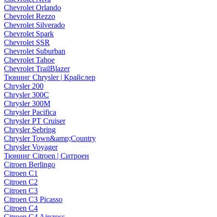
Chevrolet Orlando
Chevrolet Rezzo
Chevrolet Silverado
Chevrolet Spark
Chevrolet SSR
Chevrolet Suburban
Chevrolet Tahoe
Chevrolet TrailBlazer
Тюнинг Chrysler | Крайслер
Chrysler 200
Chrysler 300C
Chrysler 300M
Chrysler Pacifica
Chrysler PT Cruiser
Chrysler Sebring
Chrysler Town&amp;Country
Chrysler Voyager
Тюнинг Citroen | Ситроен
Citroen Berlingo
Citroen C1
Citroen C2
Citroen C3
Citroen C3 Picasso
Citroen C4
Citroen C4 Aircross