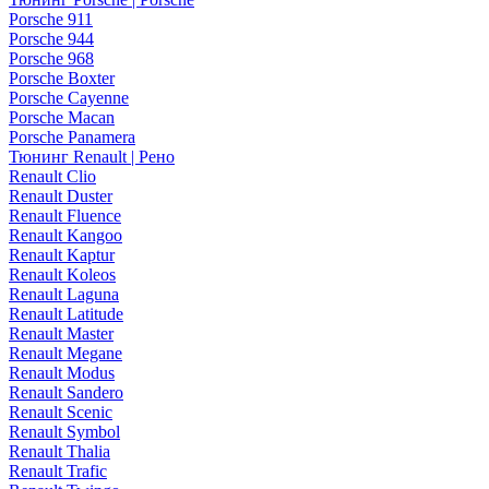
Porsche 911
Porsche 944
Porsche 968
Porsche Boxter
Porsche Cayenne
Porsche Macan
Porsche Panamera
Тюнинг Renault | Рено
Renault Clio
Renault Duster
Renault Fluence
Renault Kangoo
Renault Kaptur
Renault Koleos
Renault Laguna
Renault Latitude
Renault Master
Renault Megane
Renault Modus
Renault Sandero
Renault Scenic
Renault Symbol
Renault Thalia
Renault Trafic