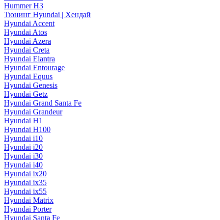
Hummer H3
Тюнинг Hyundai | Хендай
Hyundai Accent
Hyundai Atos
Hyundai Azera
Hyundai Creta
Hyundai Elantra
Hyundai Entourage
Hyundai Equus
Hyundai Genesis
Hyundai Getz
Hyundai Grand Santa Fe
Hyundai Grandeur
Hyundai H1
Hyundai H100
Hyundai i10
Hyundai i20
Hyundai i30
Hyundai i40
Hyundai ix20
Hyundai ix35
Hyundai ix55
Hyundai Matrix
Hyundai Porter
Hyundai Santa Fe