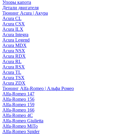
Упоры капота
Детали двигателя
Тюнинг Acura | Акура
Acura CL
Acura CSX
Acura ILX
Acura Integra
Acura Legend
Acura MDX
Acura NSX
Acura RDX
Acura RL
Acura RSX
Acura TL
Acura TSX
Acura ZDX
Тюнинг Alfa-Romeo | Альфа Ромео
Alfa-Romeo 147
Alfa-Romeo 156
Alfa-Romeo 159
Alfa-Romeo 166
Alfa-Romeo 4C
Alfa-Romeo Giulietta
Alfa-Romeo MiTo
Alfa-Romeo Spider