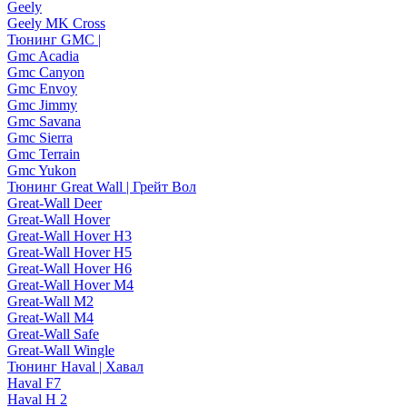
Geely
Geely MK Cross
Тюнинг GMC |
Gmc Acadia
Gmc Canyon
Gmc Envoy
Gmc Jimmy
Gmc Savana
Gmc Sierra
Gmc Terrain
Gmc Yukon
Тюнинг Great Wall | Грейт Вол
Great-Wall Deer
Great-Wall Hover
Great-Wall Hover H3
Great-Wall Hover H5
Great-Wall Hover H6
Great-Wall Hover M4
Great-Wall M2
Great-Wall M4
Great-Wall Safe
Great-Wall Wingle
Тюнинг Haval | Хавал
Haval F7
Haval H 2