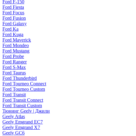
Ford F-150
Ford Fiesta
Ford Focus
Ford Fusion
Ford Galaxy
Ford Ka
Ford Kuga
Ford Maverick
Ford Mondeo
Ford Mustang
Ford Probe
Ford Ranger
Ford S-Max
Ford Taurus
Ford Thunderbird
Ford Tourneo Connect
Ford Tourneo Custom
Ford Transit
Ford Transit Connect
Ford Transit Custom
Тюнинг Geely | Джили
Geely Atlas
Geely Emgrand EC7
Geely Emgrand X7
Geely GC6