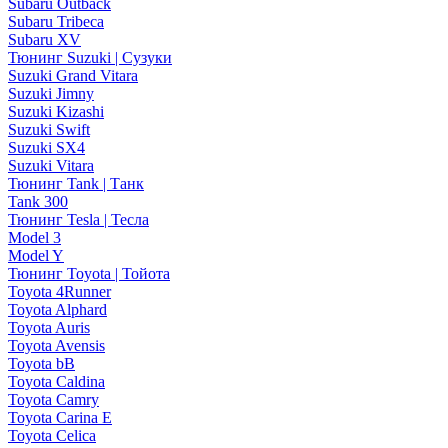
Subaru Outback
Subaru Tribeca
Subaru XV
Тюнинг Suzuki | Сузуки
Suzuki Grand Vitara
Suzuki Jimny
Suzuki Kizashi
Suzuki Swift
Suzuki SX4
Suzuki Vitara
Тюнинг Tank | Танк
Tank 300
Тюнинг Tesla | Тесла
Model 3
Model Y
Тюнинг Toyota | Тойота
Toyota 4Runner
Toyota Alphard
Toyota Auris
Toyota Avensis
Toyota bB
Toyota Caldina
Toyota Camry
Toyota Carina E
Toyota Celica