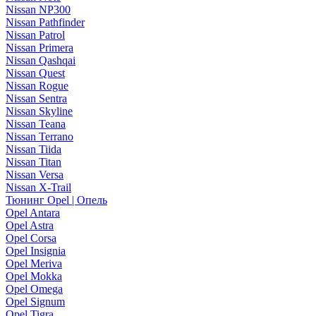
Nissan NP300
Nissan Pathfinder
Nissan Patrol
Nissan Primera
Nissan Qashqai
Nissan Quest
Nissan Rogue
Nissan Sentra
Nissan Skyline
Nissan Teana
Nissan Terrano
Nissan Tiida
Nissan Titan
Nissan Versa
Nissan X-Trail
Тюнинг Opel | Опель
Opel Antara
Opel Astra
Opel Corsa
Opel Insignia
Opel Meriva
Opel Mokka
Opel Omega
Opel Signum
Opel Tigra