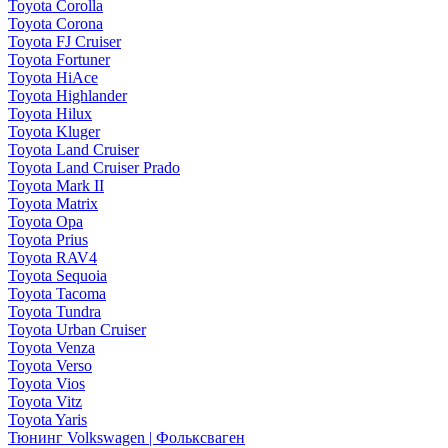
Toyota Corolla
Toyota Corona
Toyota FJ Cruiser
Toyota Fortuner
Toyota HiAce
Toyota Highlander
Toyota Hilux
Toyota Kluger
Toyota Land Cruiser
Toyota Land Cruiser Prado
Toyota Mark II
Toyota Matrix
Toyota Opa
Toyota Prius
Toyota RAV4
Toyota Sequoia
Toyota Tacoma
Toyota Tundra
Toyota Urban Cruiser
Toyota Venza
Toyota Verso
Toyota Vios
Toyota Vitz
Toyota Yaris
Тюнинг Volkswagen | Фольксваген