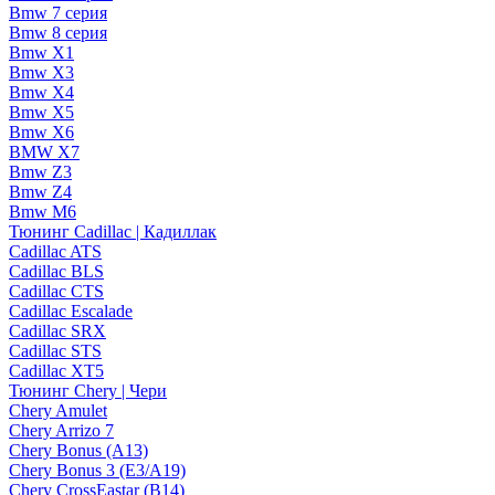
Bmw 7 серия
Bmw 8 серия
Bmw X1
Bmw X3
Bmw X4
Bmw X5
Bmw X6
BMW X7
Bmw Z3
Bmw Z4
Bmw М6
Тюнинг Cadillac | Кадиллак
Cadillac ATS
Cadillac BLS
Cadillac CTS
Cadillac Escalade
Cadillac SRX
Cadillac STS
Cadillac XT5
Тюнинг Chery | Чери
Chery Amulet
Chery Arrizo 7
Chery Bonus (A13)
Chery Bonus 3 (E3/A19)
Chery CrossEastar (B14)