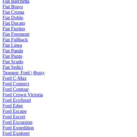
Fiat Barchetta
Fiat Bravo
Fiat Croma
Fiat Doblo
Fiat Ducato
Fiat Fiorino
Fiat Freemont
Fiat Fullback
Fiat Linea
Fiat Panda
Fiat Punto
Fiat Scudo
Fiat Sedici
Тюнинг Ford | Форд
Ford C-Max
Ford Connect
Ford Contour
Ford Crown Victoria
Ford EcoSport
Ford Edge
Ford Escape
Ford Escort
Ford Excursion
Ford Expedition
Ford Explorer