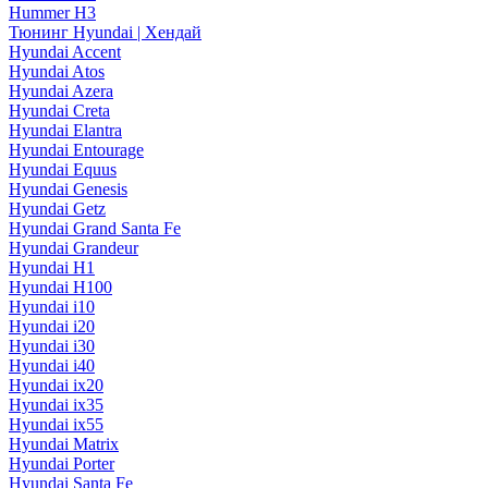
Hummer H3
Тюнинг Hyundai | Хендай
Hyundai Accent
Hyundai Atos
Hyundai Azera
Hyundai Creta
Hyundai Elantra
Hyundai Entourage
Hyundai Equus
Hyundai Genesis
Hyundai Getz
Hyundai Grand Santa Fe
Hyundai Grandeur
Hyundai H1
Hyundai H100
Hyundai i10
Hyundai i20
Hyundai i30
Hyundai i40
Hyundai ix20
Hyundai ix35
Hyundai ix55
Hyundai Matrix
Hyundai Porter
Hyundai Santa Fe