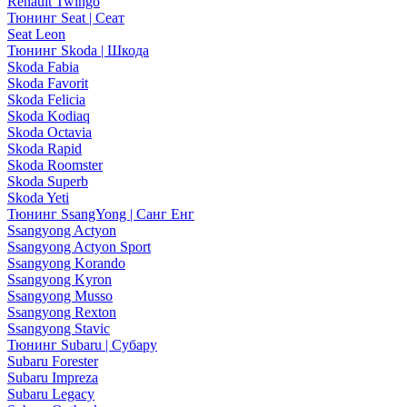
Renault Twingo
Тюнинг Seat | Сеат
Seat Leon
Тюнинг Skoda | Шкода
Skoda Fabia
Skoda Favorit
Skoda Felicia
Skoda Kodiaq
Skoda Octavia
Skoda Rapid
Skoda Roomster
Skoda Superb
Skoda Yeti
Тюнинг SsangYong | Санг Енг
Ssangyong Actyon
Ssangyong Actyon Sport
Ssangyong Korando
Ssangyong Kyron
Ssangyong Musso
Ssangyong Rexton
Ssangyong Stavic
Тюнинг Subaru | Субару
Subaru Forester
Subaru Impreza
Subaru Legacy