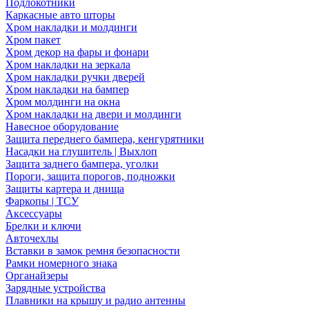
Подлокотники
Каркасные авто шторы
Хром накладки и молдинги
Хром пакет
Хром декор на фары и фонари
Хром накладки на зеркала
Хром накладки ручки дверей
Хром накладки на бампер
Хром молдинги на окна
Хром накладки на двери и молдинги
Навесное оборудование
Защита переднего бампера, кенгурятники
Насадки на глушитель | Выхлоп
Защита заднего бампера, уголки
Пороги, защита порогов, подножки
Защиты картера и днища
Фаркопы | ТСУ
Аксессуары
Брелки и ключи
Авточехлы
Вставки в замок ремня безопасности
Рамки номерного знака
Органайзеры
Зарядные устройства
Плавники на крышу и радио антенны