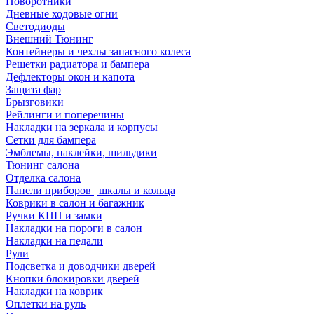
Поворотники
Дневные ходовые огни
Светодиоды
Внешний Тюнинг
Контейнеры и чехлы запасного колеса
Решетки радиатора и бампера
Дефлекторы окон и капота
Защита фар
Брызговики
Рейлинги и поперечины
Накладки на зеркала и корпусы
Сетки для бампера
Эмблемы, наклейки, шильдики
Тюнинг салона
Отделка салона
Панели приборов | шкалы и кольца
Коврики в салон и багажник
Ручки КПП и замки
Накладки на пороги в салон
Накладки на педали
Рули
Подсветка и доводчики дверей
Кнопки блокировки дверей
Накладки на коврик
Оплетки на руль