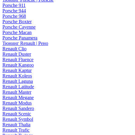
Porsche 911
Porsche 944
Porsche 968
Porsche Boxter
Porsche Cayenne
Porsche Macan
Porsche Panamera
Тюнинг Renault | Рено
Renault Clio
Renault Duster
Renault Fluence
Renault Kangoo
Renault Kaptur
Renault Koleos
Renault Laguna
Renault Latitude
Renault Master
Renault Megane
Renault Modus
Renault Sandero
Renault Scenic
Renault Symbol
Renault Thalia
Renault Trafic