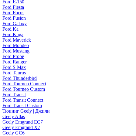
Ford F-150
Ford Fiesta
Ford Focus
Ford Fusion
Ford Galaxy
Ford Ka
Ford Kuga
Ford Maverick
Ford Mondeo
Ford Mustang
Ford Probe
Ford Ranger
Ford S-Max
Ford Taurus
Ford Thunderbird
Ford Tourneo Connect
Ford Tourneo Custom
Ford Transit
Ford Transit Connect
Ford Transit Custom
Тюнинг Geely | Джили
Geely Atlas
Geely Emgrand EC7
Geely Emgrand X7
Geely GC6