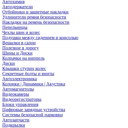
Автохимия
Автодержатели
Отбойники и защитные накладки
Удлинители ремня безопасности
Накладки на ремень безопасности
Пепельницы
Чехлы шин и колес
Подушки между сидением и консолью
Вешалки в салон
Полезное в дорогу
Шины и Диски
Колпачки на ниппель
Диски
Крышки ступиц колес
Секретные болты и винты
Автоэлектроника
Колонки | Динамики | Акустика
Автомагнитолы
Видеокамеры
Видеорегистраторы
Блоки управления
Цифровые зарядные устройства
Системы безопасной парковки
Автозапчасти
Подкрылки