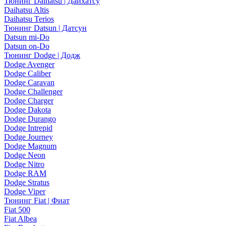
Тюнинг Daihatsu | Дайхатсу
Daihatsu Altis
Daihatsu Terios
Тюнинг Datsun | Датсун
Datsun mi-Do
Datsun on-Do
Тюнинг Dodge | Додж
Dodge Avenger
Dodge Caliber
Dodge Caravan
Dodge Challenger
Dodge Charger
Dodge Dakota
Dodge Durango
Dodge Intrepid
Dodge Journey
Dodge Magnum
Dodge Neon
Dodge Nitro
Dodge RAM
Dodge Stratus
Dodge Viper
Тюнинг Fiat | Фиат
Fiat 500
Fiat Albea