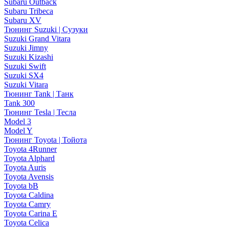
Subaru Outback
Subaru Tribeca
Subaru XV
Тюнинг Suzuki | Сузуки
Suzuki Grand Vitara
Suzuki Jimny
Suzuki Kizashi
Suzuki Swift
Suzuki SX4
Suzuki Vitara
Тюнинг Tank | Танк
Tank 300
Тюнинг Tesla | Тесла
Model 3
Model Y
Тюнинг Toyota | Тойота
Toyota 4Runner
Toyota Alphard
Toyota Auris
Toyota Avensis
Toyota bB
Toyota Caldina
Toyota Camry
Toyota Carina E
Toyota Celica