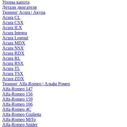
Упоры капота
Детали двигателя
Тюнинг Acura | Акура
Acura CL
Acura CSX
Acura ILX
Acura Integra
Acura Legend
Acura MDX
Acura NSX
Acura RDX
Acura RL
Acura RSX
Acura TL
Acura TSX
Acura ZDX
Тюнинг Alfa-Romeo | Альфа Ромео
Alfa-Romeo 147
Alfa-Romeo 156
Alfa-Romeo 159
Alfa-Romeo 166
Alfa-Romeo 4C
Alfa-Romeo Giulietta
Alfa-Romeo MiTo
Alfa-Romeo Spider