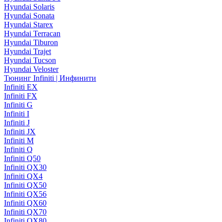
Hyundai Solaris
Hyundai Sonata
Hyundai Starex
Hyundai Terracan
Hyundai Tiburon
Hyundai Trajet
Hyundai Tucson
Hyundai Veloster
Тюнинг Infiniti | Инфинити
Infiniti EX
Infiniti FX
Infiniti G
Infiniti I
Infiniti J
Infiniti JX
Infiniti M
Infiniti Q
Infiniti Q50
Infiniti QX30
Infiniti QX4
Infiniti QX50
Infiniti QX56
Infiniti QX60
Infiniti QX70
Infiniti QX80