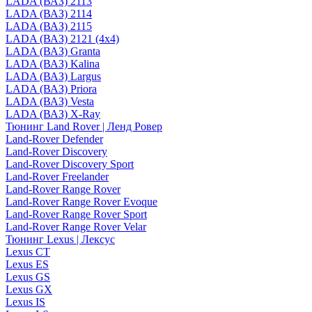
LADA (ВАЗ) 2113
LADA (ВАЗ) 2114
LADA (ВАЗ) 2115
LADA (ВАЗ) 2121 (4x4)
LADA (ВАЗ) Granta
LADA (ВАЗ) Kalina
LADA (ВАЗ) Largus
LADA (ВАЗ) Priora
LADA (ВАЗ) Vesta
LADA (ВАЗ) X-Ray
Тюнинг Land Rover | Ленд Ровер
Land-Rover Defender
Land-Rover Discovery
Land-Rover Discovery Sport
Land-Rover Freelander
Land-Rover Range Rover
Land-Rover Range Rover Evoque
Land-Rover Range Rover Sport
Land-Rover Range Rover Velar
Тюнинг Lexus | Лексус
Lexus CT
Lexus ES
Lexus GS
Lexus GX
Lexus IS