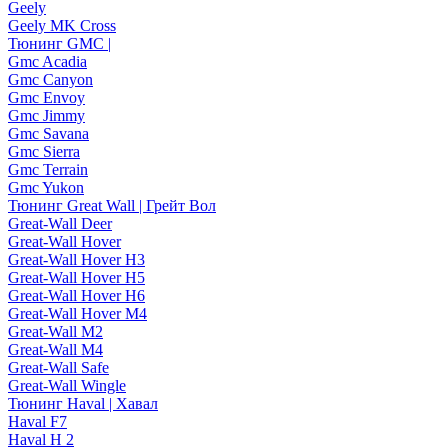
Geely
Geely MK Cross
Тюнинг GMC |
Gmc Acadia
Gmc Canyon
Gmc Envoy
Gmc Jimmy
Gmc Savana
Gmc Sierra
Gmc Terrain
Gmc Yukon
Тюнинг Great Wall | Грейт Вол
Great-Wall Deer
Great-Wall Hover
Great-Wall Hover H3
Great-Wall Hover H5
Great-Wall Hover H6
Great-Wall Hover M4
Great-Wall M2
Great-Wall M4
Great-Wall Safe
Great-Wall Wingle
Тюнинг Haval | Хавал
Haval F7
Haval H 2