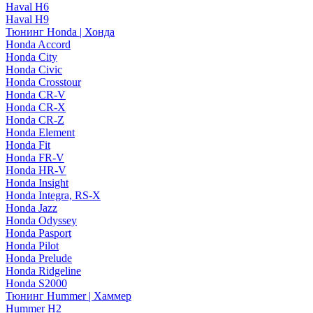
Haval H6
Haval H9
Тюнинг Honda | Хонда
Honda Accord
Honda City
Honda Civic
Honda Crosstour
Honda CR-V
Honda CR-X
Honda CR-Z
Honda Element
Honda Fit
Honda FR-V
Honda HR-V
Honda Insight
Honda Integra, RS-X
Honda Jazz
Honda Odyssey
Honda Pasport
Honda Pilot
Honda Prelude
Honda Ridgeline
Honda S2000
Тюнинг Hummer | Хаммер
Hummer H2