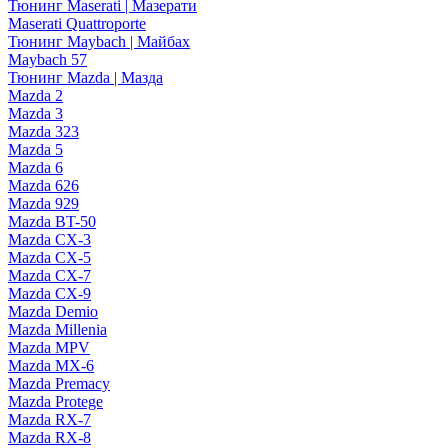
Тюнинг Maserati | Мазерати
Maserati Quattroporte
Тюнинг Maybach | Майбах
Maybach 57
Тюнинг Mazda | Мазда
Mazda 2
Mazda 3
Mazda 323
Mazda 5
Mazda 6
Mazda 626
Mazda 929
Mazda BT-50
Mazda CX-3
Mazda CX-5
Mazda CX-7
Mazda CX-9
Mazda Demio
Mazda Millenia
Mazda MPV
Mazda MX-6
Mazda Premacy
Mazda Protege
Mazda RX-7
Mazda RX-8