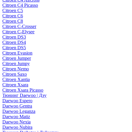
Citroen C4 Picasso
Citroen C5
Citroen C6
Citroen C8
Citroen C-Crosser
Citroen C-Elysee
Citroen DS3
Citroen DS4
Citroen DS5
Citroen Evasion
Citroen Jumper
Citroen Jumpy
Citroen Nemo
Citroen Saxo
Citroen Xantia
Citroen Xsara
Citroen Xsara Picasso
Тюнинг Daewoo | Дэу
Daewoo Espero
Daewoo Gentra
Daewoo Leganza
Daewoo Matiz
Daewoo Nexia
Daewoo Nubira