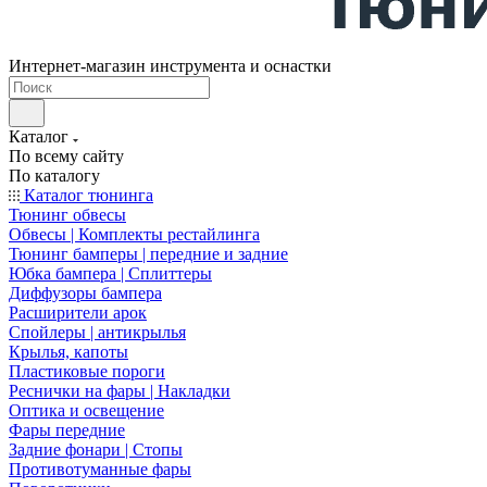
Интернет-магазин инструмента и оснастки
Каталог
По всему сайту
По каталогу
Каталог тюнинга
Тюнинг обвесы
Обвесы | Комплекты рестайлинга
Тюнинг бамперы | передние и задние
Юбка бампера | Сплиттеры
Диффузоры бампера
Расширители арок
Спойлеры | антикрылья
Крылья, капоты
Пластиковые пороги
Реснички на фары | Накладки
Оптика и освещение
Фары передние
Задние фонари | Стопы
Противотуманные фары