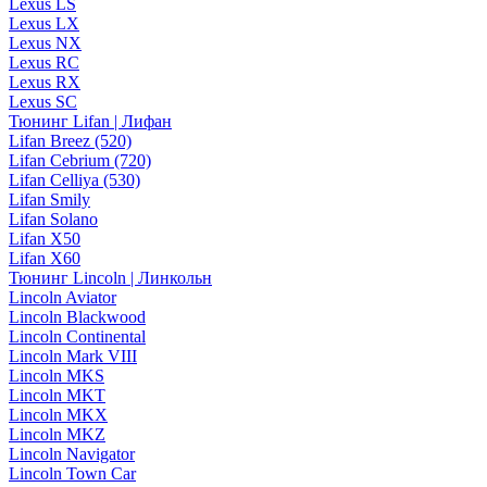
Lexus LS
Lexus LX
Lexus NX
Lexus RC
Lexus RX
Lexus SC
Тюнинг Lifan | Лифан
Lifan Breez (520)
Lifan Cebrium (720)
Lifan Celliya (530)
Lifan Smily
Lifan Solano
Lifan X50
Lifan X60
Тюнинг Lincoln | Линкольн
Lincoln Aviator
Lincoln Blackwood
Lincoln Continental
Lincoln Mark VIII
Lincoln MKS
Lincoln MKT
Lincoln MKX
Lincoln MKZ
Lincoln Navigator
Lincoln Town Car