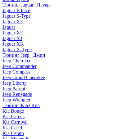
Тюнинг Jaguar | Ягуар
Jaguar F-Pace
Jaguar S-Type
Jaguar XE
Jaguar
Jaguar XF
Jaguar XJ
Jaguar XK
Jaguar X-Type
Тюнинг Jeep | Джип
Jeep Cherokee
Jeep Commander
Jeep Compass
Jeep Grand Cherokee
Jeep Liberty
Jeep Patriot
Jeep Renegade
Jeep Wrangler
Тюнинг Kia | Киа
Kia Bongo
Kia Carens
Kia Carnival
Kia Cee'd
Kia Cerato
Kia Magentis