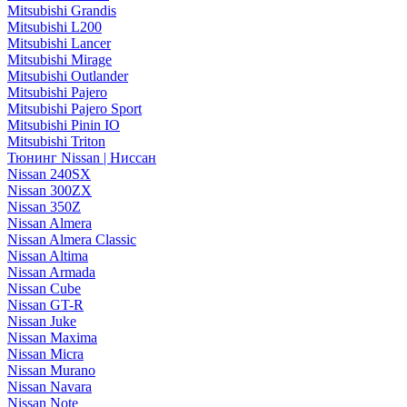
Mitsubishi Grandis
Mitsubishi L200
Mitsubishi Lancer
Mitsubishi Mirage
Mitsubishi Outlander
Mitsubishi Pajero
Mitsubishi Pajero Sport
Mitsubishi Pinin IO
Mitsubishi Triton
Тюнинг Nissan | Ниссан
Nissan 240SX
Nissan 300ZX
Nissan 350Z
Nissan Almera
Nissan Almera Classic
Nissan Altima
Nissan Armada
Nissan Cube
Nissan GT-R
Nissan Juke
Nissan Maxima
Nissan Micra
Nissan Murano
Nissan Navara
Nissan Note