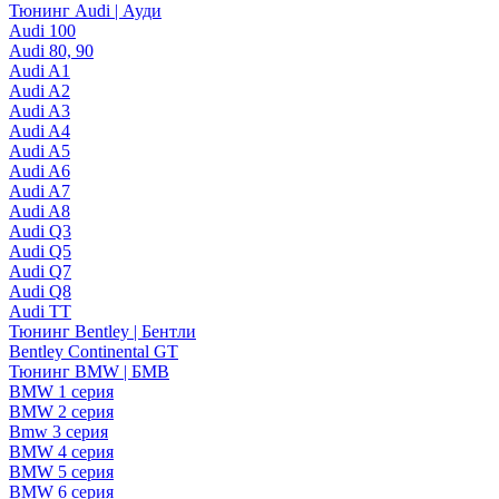
Тюнинг Audi | Ауди
Audi 100
Audi 80, 90
Audi A1
Audi A2
Audi A3
Audi A4
Audi A5
Audi A6
Audi A7
Audi A8
Audi Q3
Audi Q5
Audi Q7
Audi Q8
Audi TT
Тюнинг Bentley | Бентли
Bentley Continental GT
Тюнинг BMW | БМВ
BMW 1 серия
BMW 2 серия
Bmw 3 серия
BMW 4 серия
BMW 5 серия
BMW 6 серия