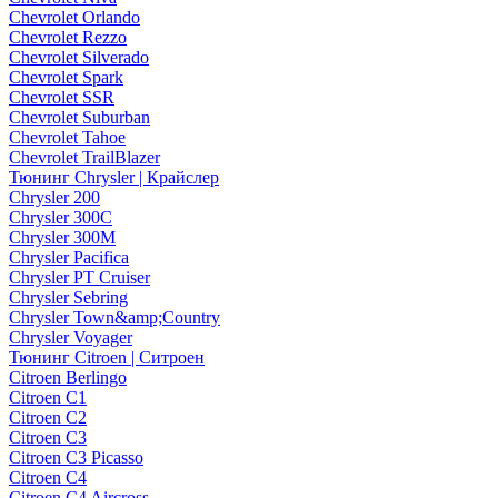
Chevrolet Orlando
Chevrolet Rezzo
Chevrolet Silverado
Chevrolet Spark
Chevrolet SSR
Chevrolet Suburban
Chevrolet Tahoe
Chevrolet TrailBlazer
Тюнинг Chrysler | Крайслер
Chrysler 200
Chrysler 300C
Chrysler 300M
Chrysler Pacifica
Chrysler PT Cruiser
Chrysler Sebring
Chrysler Town&amp;Country
Chrysler Voyager
Тюнинг Citroen | Ситроен
Citroen Berlingo
Citroen C1
Citroen C2
Citroen C3
Citroen C3 Picasso
Citroen C4
Citroen C4 Aircross