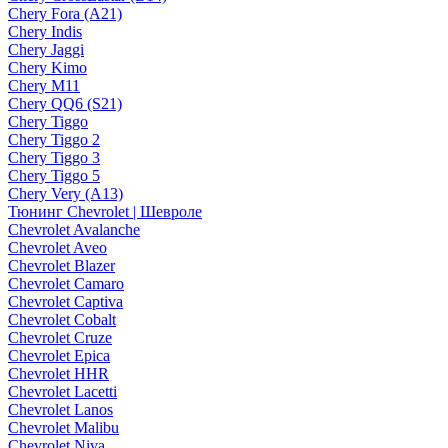
Chery Fora (A21)
Chery Indis
Chery Jaggi
Chery Kimo
Chery M11
Chery QQ6 (S21)
Chery Tiggo
Chery Tiggo 2
Chery Tiggo 3
Chery Tiggo 5
Chery Very (A13)
Тюнинг Chevrolet | Шевроле
Chevrolet Avalanche
Chevrolet Aveo
Chevrolet Blazer
Chevrolet Camaro
Chevrolet Captiva
Chevrolet Cobalt
Chevrolet Cruze
Chevrolet Epica
Chevrolet HHR
Chevrolet Lacetti
Chevrolet Lanos
Chevrolet Malibu
Chevrolet Niva