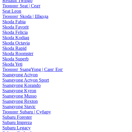
Renault Twingo
Тюнинг Seat | Сеат
Seat Leon
Тюнинг Skoda | Шкода
Skoda Fabia
Skoda Favorit
Skoda Felicia
Skoda Kodiaq
Skoda Octavia
Skoda Rapid
Skoda Roomster
Skoda Superb
Skoda Yeti
Тюнинг SsangYong | Санг Енг
Ssangyong Actyon
Ssangyong Actyon Sport
Ssangyong Korando
Ssangyong Kyron
Ssangyong Musso
Ssangyong Rexton
Ssangyong Stavic
Тюнинг Subaru | Субару
Subaru Forester
Subaru Impreza
Subaru Legacy