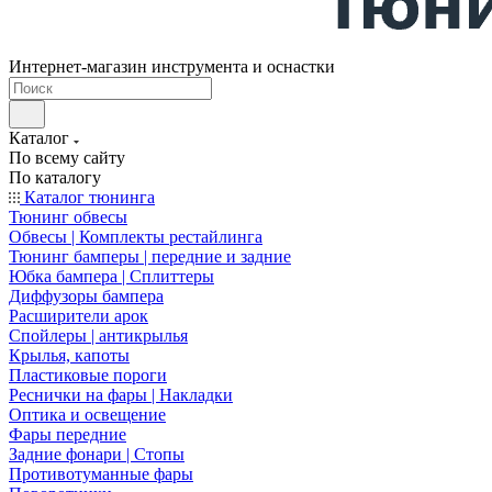
Интернет-магазин инструмента и оснастки
Каталог
По всему сайту
По каталогу
Каталог тюнинга
Тюнинг обвесы
Обвесы | Комплекты рестайлинга
Тюнинг бамперы | передние и задние
Юбка бампера | Сплиттеры
Диффузоры бампера
Расширители арок
Спойлеры | антикрылья
Крылья, капоты
Пластиковые пороги
Реснички на фары | Накладки
Оптика и освещение
Фары передние
Задние фонари | Стопы
Противотуманные фары