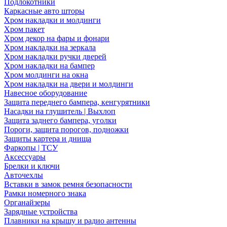
Подлокотники
Каркасные авто шторы
Хром накладки и молдинги
Хром пакет
Хром декор на фары и фонари
Хром накладки на зеркала
Хром накладки ручки дверей
Хром накладки на бампер
Хром молдинги на окна
Хром накладки на двери и молдинги
Навесное оборудование
Защита переднего бампера, кенгурятники
Насадки на глушитель | Выхлоп
Защита заднего бампера, уголки
Пороги, защита порогов, подножки
Защиты картера и днища
Фаркопы | ТСУ
Аксессуары
Брелки и ключи
Авточехлы
Вставки в замок ремня безопасности
Рамки номерного знака
Органайзеры
Зарядные устройства
Плавники на крышу и радио антенны