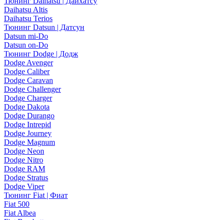
Тюнинг Daihatsu | Дайхатсу
Daihatsu Altis
Daihatsu Terios
Тюнинг Datsun | Датсун
Datsun mi-Do
Datsun on-Do
Тюнинг Dodge | Додж
Dodge Avenger
Dodge Caliber
Dodge Caravan
Dodge Challenger
Dodge Charger
Dodge Dakota
Dodge Durango
Dodge Intrepid
Dodge Journey
Dodge Magnum
Dodge Neon
Dodge Nitro
Dodge RAM
Dodge Stratus
Dodge Viper
Тюнинг Fiat | Фиат
Fiat 500
Fiat Albea