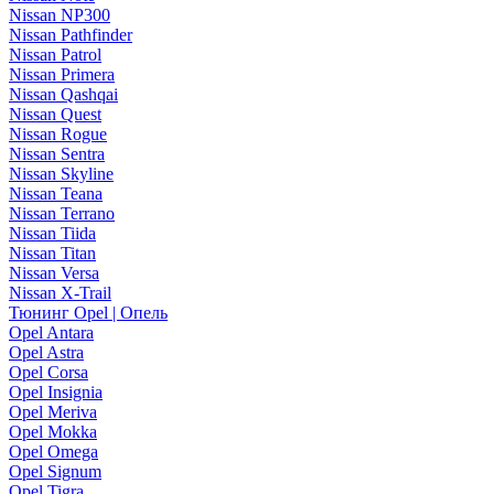
Nissan NP300
Nissan Pathfinder
Nissan Patrol
Nissan Primera
Nissan Qashqai
Nissan Quest
Nissan Rogue
Nissan Sentra
Nissan Skyline
Nissan Teana
Nissan Terrano
Nissan Tiida
Nissan Titan
Nissan Versa
Nissan X-Trail
Тюнинг Opel | Опель
Opel Antara
Opel Astra
Opel Corsa
Opel Insignia
Opel Meriva
Opel Mokka
Opel Omega
Opel Signum
Opel Tigra