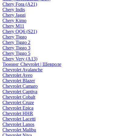
Chery Fora (A21)
Chery Indis
Chery Jaggi
Chery Kimo
Chery M11
Chery QQ6 (S21)
Chery Tiggo
Chery Tiggo 2
Chery Tiggo 3
Chery Tiggo 5
Chery Very (A13)
Тюнинг Chevrolet | Шевроле
Chevrolet Avalanche
Chevrolet Aveo
Chevrolet Blazer
Chevrolet Camaro
Chevrolet Captiva
Chevrolet Cobalt
Chevrolet Cruze
Chevrolet Epica
Chevrolet HHR
Chevrolet Lacetti
Chevrolet Lanos
Chevrolet Malibu
Chevrolet Niva