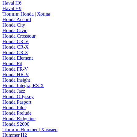
Haval H6
Haval H9
Тюнинг Honda | Хонда
Honda Accord
Honda City
Honda Civic
Honda Crosstour
Honda CR-V
Honda CR-X
Honda CR-Z
Honda Element
Honda Fit
Honda FR-V
Honda HR-V
Honda Insight
Honda Integra, RS-X
Honda Jazz
Honda Odyssey
Honda Pasport
Honda Pilot
Honda Prelude
Honda Ridgeline
Honda S2000
Тюнинг Hummer | Хаммер
Hummer H2