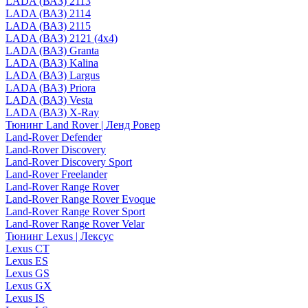
LADA (ВАЗ) 2113
LADA (ВАЗ) 2114
LADA (ВАЗ) 2115
LADA (ВАЗ) 2121 (4x4)
LADA (ВАЗ) Granta
LADA (ВАЗ) Kalina
LADA (ВАЗ) Largus
LADA (ВАЗ) Priora
LADA (ВАЗ) Vesta
LADA (ВАЗ) X-Ray
Тюнинг Land Rover | Ленд Ровер
Land-Rover Defender
Land-Rover Discovery
Land-Rover Discovery Sport
Land-Rover Freelander
Land-Rover Range Rover
Land-Rover Range Rover Evoque
Land-Rover Range Rover Sport
Land-Rover Range Rover Velar
Тюнинг Lexus | Лексус
Lexus CT
Lexus ES
Lexus GS
Lexus GX
Lexus IS