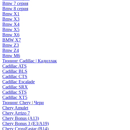
Bmw 7 серия
Bmw 8 серия
Bmw X1
Bmw X3
Bmw X4
Bmw X5
Bmw X6
BMW X7
Bmw Z3
Bmw Z4
Bmw М6
Тюнинг Cadillac | Кадиллак
Cadillac ATS
Cadillac BLS
Cadillac CTS
Cadillac Escalade
Cadillac SRX
Cadillac STS
Cadillac XT5
Тюнинг Chery | Чери
Chery Amulet
Chery Arrizo 7
Chery Bonus (A13)
Chery Bonus 3 (E3/A19)
Chery CrossEastar (B14)