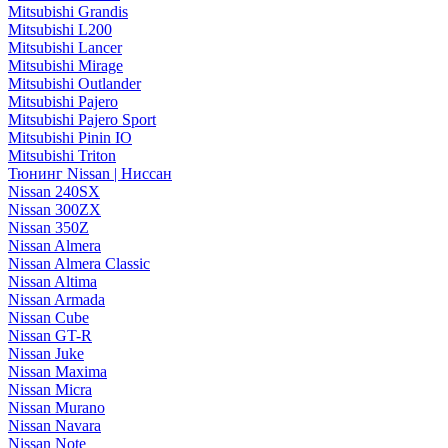
Mitsubishi Grandis
Mitsubishi L200
Mitsubishi Lancer
Mitsubishi Mirage
Mitsubishi Outlander
Mitsubishi Pajero
Mitsubishi Pajero Sport
Mitsubishi Pinin IO
Mitsubishi Triton
Тюнинг Nissan | Ниссан
Nissan 240SX
Nissan 300ZX
Nissan 350Z
Nissan Almera
Nissan Almera Classic
Nissan Altima
Nissan Armada
Nissan Cube
Nissan GT-R
Nissan Juke
Nissan Maxima
Nissan Micra
Nissan Murano
Nissan Navara
Nissan Note