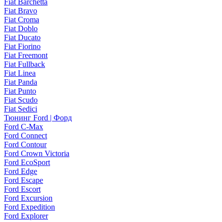
Fiat Barchetta
Fiat Bravo
Fiat Croma
Fiat Doblo
Fiat Ducato
Fiat Fiorino
Fiat Freemont
Fiat Fullback
Fiat Linea
Fiat Panda
Fiat Punto
Fiat Scudo
Fiat Sedici
Тюнинг Ford | Форд
Ford C-Max
Ford Connect
Ford Contour
Ford Crown Victoria
Ford EcoSport
Ford Edge
Ford Escape
Ford Escort
Ford Excursion
Ford Expedition
Ford Explorer