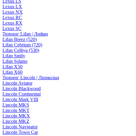
Lexus LS
Lexus LX
Lexus NX
Lexus RC
Lexus RX
Lexus SC
Тюнинг Lifan | Лифан
Lifan Breez (520)
Lifan Cebrium (720)
Lifan Celliya (530)
Lifan Smily
Lifan Solano
Lifan X50
Lifan X60
Тюнинг Lincoln | Линкольн
Lincoln Aviator
Lincoln Blackwood
Lincoln Continental
Lincoln Mark VIII
Lincoln MKS
Lincoln MKT
Lincoln MKX
Lincoln MKZ
Lincoln Navigator
Lincoln Town Car