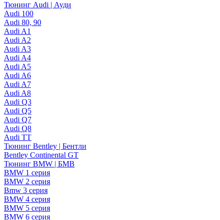
Тюнинг Audi | Ауди
Audi 100
Audi 80, 90
Audi A1
Audi A2
Audi A3
Audi A4
Audi A5
Audi A6
Audi A7
Audi A8
Audi Q3
Audi Q5
Audi Q7
Audi Q8
Audi TT
Тюнинг Bentley | Бентли
Bentley Continental GT
Тюнинг BMW | БМВ
BMW 1 серия
BMW 2 серия
Bmw 3 серия
BMW 4 серия
BMW 5 серия
BMW 6 серия