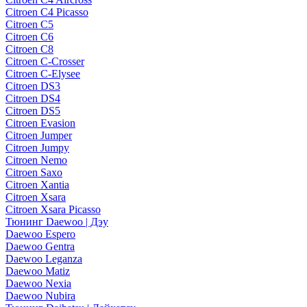
Citroen C4 Picasso
Citroen C5
Citroen C6
Citroen C8
Citroen C-Crosser
Citroen C-Elysee
Citroen DS3
Citroen DS4
Citroen DS5
Citroen Evasion
Citroen Jumper
Citroen Jumpy
Citroen Nemo
Citroen Saxo
Citroen Xantia
Citroen Xsara
Citroen Xsara Picasso
Тюнинг Daewoo | Дэу
Daewoo Espero
Daewoo Gentra
Daewoo Leganza
Daewoo Matiz
Daewoo Nexia
Daewoo Nubira