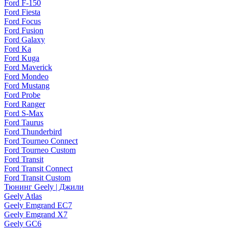
Ford F-150
Ford Fiesta
Ford Focus
Ford Fusion
Ford Galaxy
Ford Ka
Ford Kuga
Ford Maverick
Ford Mondeo
Ford Mustang
Ford Probe
Ford Ranger
Ford S-Max
Ford Taurus
Ford Thunderbird
Ford Tourneo Connect
Ford Tourneo Custom
Ford Transit
Ford Transit Connect
Ford Transit Custom
Тюнинг Geely | Джили
Geely Atlas
Geely Emgrand EC7
Geely Emgrand X7
Geely GC6