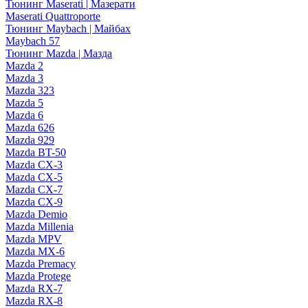
Тюнинг Maserati | Мазерати
Maserati Quattroporte
Тюнинг Maybach | Майбах
Maybach 57
Тюнинг Mazda | Мазда
Mazda 2
Mazda 3
Mazda 323
Mazda 5
Mazda 6
Mazda 626
Mazda 929
Mazda BT-50
Mazda CX-3
Mazda CX-5
Mazda CX-7
Mazda CX-9
Mazda Demio
Mazda Millenia
Mazda MPV
Mazda MX-6
Mazda Premacy
Mazda Protege
Mazda RX-7
Mazda RX-8