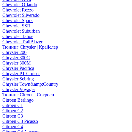
Chevrolet Orlando
Chevrolet Rezzo
Chevrolet Silverado
Chevrolet Spark
Chevrolet SSR
Chevrolet Suburban
Chevrolet Tahoe
Chevrolet TrailBlazer
Тюнинг Chrysler | Крайслер
Chrysler 200
Chrysler 300C
Chrysler 300M
Chrysler Pacifica
Chrysler PT Cruiser
Chrysler Sebring
Chrysler Town&amp;Country
Chrysler Voyager
Тюнинг Citroen | Ситроен
Citroen Berlingo
Citroen C1
Citroen C2
Citroen C3
Citroen C3 Picasso
Citroen C4
Citroen C4 Aircross