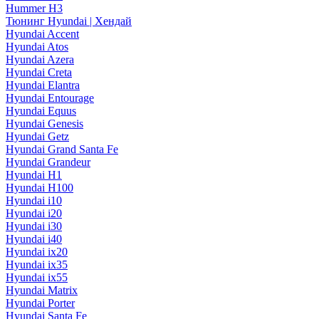
Hummer H3
Тюнинг Hyundai | Хендай
Hyundai Accent
Hyundai Atos
Hyundai Azera
Hyundai Creta
Hyundai Elantra
Hyundai Entourage
Hyundai Equus
Hyundai Genesis
Hyundai Getz
Hyundai Grand Santa Fe
Hyundai Grandeur
Hyundai H1
Hyundai H100
Hyundai i10
Hyundai i20
Hyundai i30
Hyundai i40
Hyundai ix20
Hyundai ix35
Hyundai ix55
Hyundai Matrix
Hyundai Porter
Hyundai Santa Fe