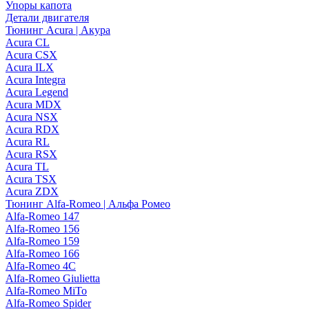
Упоры капота
Детали двигателя
Тюнинг Acura | Акура
Acura CL
Acura CSX
Acura ILX
Acura Integra
Acura Legend
Acura MDX
Acura NSX
Acura RDX
Acura RL
Acura RSX
Acura TL
Acura TSX
Acura ZDX
Тюнинг Alfa-Romeo | Альфа Ромео
Alfa-Romeo 147
Alfa-Romeo 156
Alfa-Romeo 159
Alfa-Romeo 166
Alfa-Romeo 4C
Alfa-Romeo Giulietta
Alfa-Romeo MiTo
Alfa-Romeo Spider