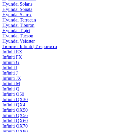
Hyundai Solaris
Hyundai Sonata
Hyundai Starex
Hyundai Terracan
Hyundai Tiburon
Hyundai Trajet
Hyundai Tucson
Hyundai Veloster
Тюнинг Infiniti | Инфинити
Infiniti EX
Infiniti FX
Infiniti G
Infiniti I
Infiniti J
Infiniti JX
Infiniti M
Infiniti Q
Infiniti Q50
Infiniti QX30
Infiniti QX4
Infiniti QX50
Infiniti QX56
Infiniti QX60
Infiniti QX70
Infiniti QX80