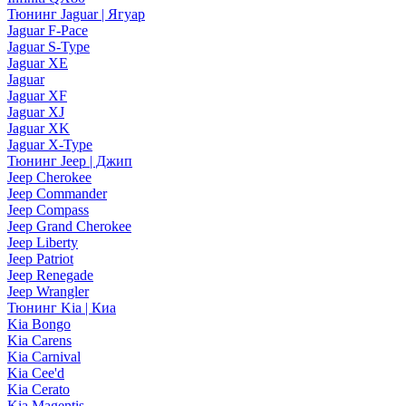
Тюнинг Jaguar | Ягуар
Jaguar F-Pace
Jaguar S-Type
Jaguar XE
Jaguar
Jaguar XF
Jaguar XJ
Jaguar XK
Jaguar X-Type
Тюнинг Jeep | Джип
Jeep Cherokee
Jeep Commander
Jeep Compass
Jeep Grand Cherokee
Jeep Liberty
Jeep Patriot
Jeep Renegade
Jeep Wrangler
Тюнинг Kia | Киа
Kia Bongo
Kia Carens
Kia Carnival
Kia Cee'd
Kia Cerato
Kia Magentis