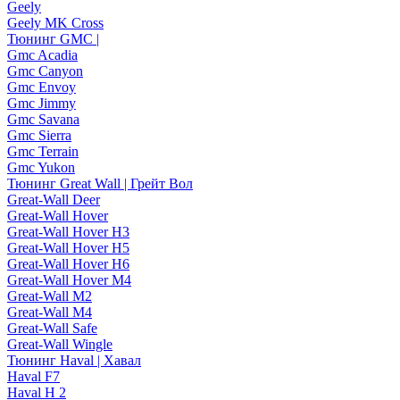
Geely
Geely MK Cross
Тюнинг GMC |
Gmc Acadia
Gmc Canyon
Gmc Envoy
Gmc Jimmy
Gmc Savana
Gmc Sierra
Gmc Terrain
Gmc Yukon
Тюнинг Great Wall | Грейт Вол
Great-Wall Deer
Great-Wall Hover
Great-Wall Hover H3
Great-Wall Hover H5
Great-Wall Hover H6
Great-Wall Hover M4
Great-Wall M2
Great-Wall M4
Great-Wall Safe
Great-Wall Wingle
Тюнинг Haval | Хавал
Haval F7
Haval H 2