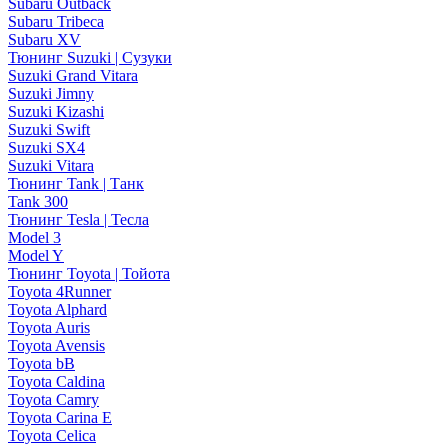
Subaru Outback
Subaru Tribeca
Subaru XV
Тюнинг Suzuki | Сузуки
Suzuki Grand Vitara
Suzuki Jimny
Suzuki Kizashi
Suzuki Swift
Suzuki SX4
Suzuki Vitara
Тюнинг Tank | Танк
Tank 300
Тюнинг Tesla | Тесла
Model 3
Model Y
Тюнинг Toyota | Тойота
Toyota 4Runner
Toyota Alphard
Toyota Auris
Toyota Avensis
Toyota bB
Toyota Caldina
Toyota Camry
Toyota Carina E
Toyota Celica