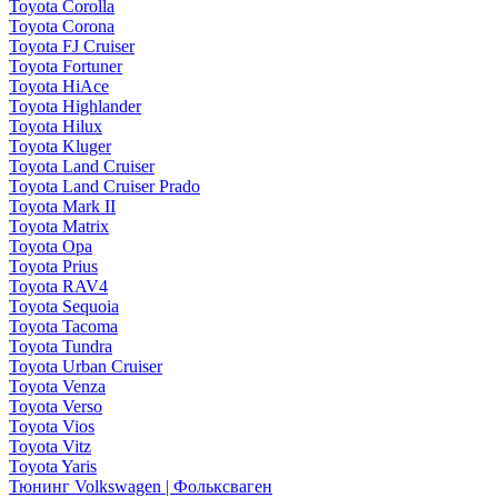
Toyota Corolla
Toyota Corona
Toyota FJ Cruiser
Toyota Fortuner
Toyota HiAce
Toyota Highlander
Toyota Hilux
Toyota Kluger
Toyota Land Cruiser
Toyota Land Cruiser Prado
Toyota Mark II
Toyota Matrix
Toyota Opa
Toyota Prius
Toyota RAV4
Toyota Sequoia
Toyota Tacoma
Toyota Tundra
Toyota Urban Cruiser
Toyota Venza
Toyota Verso
Toyota Vios
Toyota Vitz
Toyota Yaris
Тюнинг Volkswagen | Фольксваген