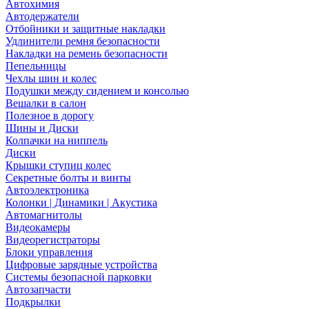
Автохимия
Автодержатели
Отбойники и защитные накладки
Удлинители ремня безопасности
Накладки на ремень безопасности
Пепельницы
Чехлы шин и колес
Подушки между сидением и консолью
Вешалки в салон
Полезное в дорогу
Шины и Диски
Колпачки на ниппель
Диски
Крышки ступиц колес
Секретные болты и винты
Автоэлектроника
Колонки | Динамики | Акустика
Автомагнитолы
Видеокамеры
Видеорегистраторы
Блоки управления
Цифровые зарядные устройства
Системы безопасной парковки
Автозапчасти
Подкрылки