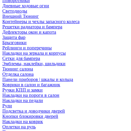
Поворотники
Дневные ходовые огни
Светодиоды
Внешний Тюнинг
Контейнеры и чехлы запасного колеса
Решетки радиатора и бампера
Дефлекторы окон и капота
Защита фар
Брызговики
Рейлинги и поперечины
Накладки на зеркала и корпусы
Сетки для бампера
Эмблемы, наклейки, шильдики
Тюнинг салона
Отделка салона
Панели приборов | шкалы и кольца
Коврики в салон и багажник
Ручки КПП и замки
Накладки на пороги в салон
Накладки на педали
Рули
Подсветка и доводчики дверей
Кнопки блокировки дверей
Накладки на коврик
Оплетки на руль