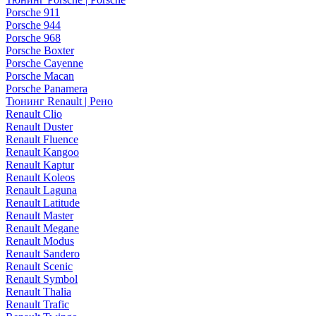
Porsche 911
Porsche 944
Porsche 968
Porsche Boxter
Porsche Cayenne
Porsche Macan
Porsche Panamera
Тюнинг Renault | Рено
Renault Clio
Renault Duster
Renault Fluence
Renault Kangoo
Renault Kaptur
Renault Koleos
Renault Laguna
Renault Latitude
Renault Master
Renault Megane
Renault Modus
Renault Sandero
Renault Scenic
Renault Symbol
Renault Thalia
Renault Trafic