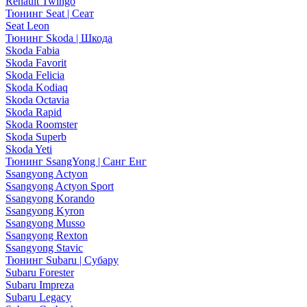
Renault Twingo
Тюнинг Seat | Сеат
Seat Leon
Тюнинг Skoda | Шкода
Skoda Fabia
Skoda Favorit
Skoda Felicia
Skoda Kodiaq
Skoda Octavia
Skoda Rapid
Skoda Roomster
Skoda Superb
Skoda Yeti
Тюнинг SsangYong | Санг Енг
Ssangyong Actyon
Ssangyong Actyon Sport
Ssangyong Korando
Ssangyong Kyron
Ssangyong Musso
Ssangyong Rexton
Ssangyong Stavic
Тюнинг Subaru | Субару
Subaru Forester
Subaru Impreza
Subaru Legacy