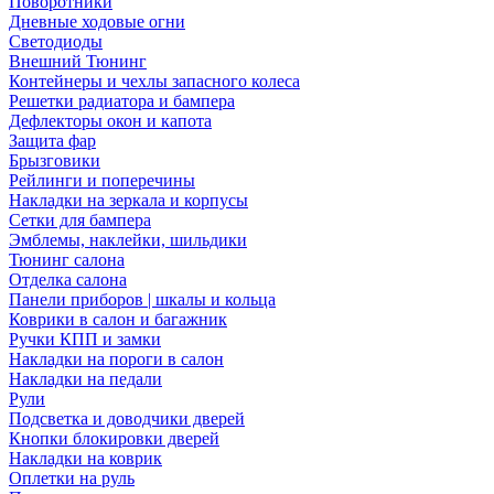
Поворотники
Дневные ходовые огни
Светодиоды
Внешний Тюнинг
Контейнеры и чехлы запасного колеса
Решетки радиатора и бампера
Дефлекторы окон и капота
Защита фар
Брызговики
Рейлинги и поперечины
Накладки на зеркала и корпусы
Сетки для бампера
Эмблемы, наклейки, шильдики
Тюнинг салона
Отделка салона
Панели приборов | шкалы и кольца
Коврики в салон и багажник
Ручки КПП и замки
Накладки на пороги в салон
Накладки на педали
Рули
Подсветка и доводчики дверей
Кнопки блокировки дверей
Накладки на коврик
Оплетки на руль