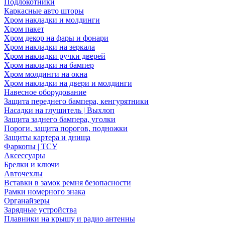
Подлокотники
Каркасные авто шторы
Хром накладки и молдинги
Хром пакет
Хром декор на фары и фонари
Хром накладки на зеркала
Хром накладки ручки дверей
Хром накладки на бампер
Хром молдинги на окна
Хром накладки на двери и молдинги
Навесное оборудование
Защита переднего бампера, кенгурятники
Насадки на глушитель | Выхлоп
Защита заднего бампера, уголки
Пороги, защита порогов, подножки
Защиты картера и днища
Фаркопы | ТСУ
Аксессуары
Брелки и ключи
Авточехлы
Вставки в замок ремня безопасности
Рамки номерного знака
Органайзеры
Зарядные устройства
Плавники на крышу и радио антенны