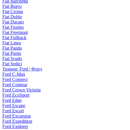
Fiat Barchetta
Fiat Bravo
Fiat Croma
Fiat Doblo
Fiat Ducato
Fiat Fiorino
Fiat Freemont
Fiat Fullback
Fiat Linea
Fiat Panda
Fiat Punto
Fiat Scudo
Fiat Sedici
Тюнинг Ford | Форд
Ford C-Max
Ford Connect
Ford Contour
Ford Crown Victoria
Ford EcoSport
Ford Edge
Ford Escape
Ford Escort
Ford Excursion
Ford Expedition
Ford Explorer