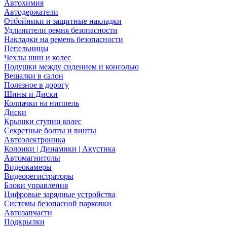
Автохимия
Автодержатели
Отбойники и защитные накладки
Удлинители ремня безопасности
Накладки на ремень безопасности
Пепельницы
Чехлы шин и колес
Подушки между сидением и консолью
Вешалки в салон
Полезное в дорогу
Шины и Диски
Колпачки на ниппель
Диски
Крышки ступиц колес
Секретные болты и винты
Автоэлектроника
Колонки | Динамики | Акустика
Автомагнитолы
Видеокамеры
Видеорегистраторы
Блоки управления
Цифровые зарядные устройства
Системы безопасной парковки
Автозапчасти
Подкрылки