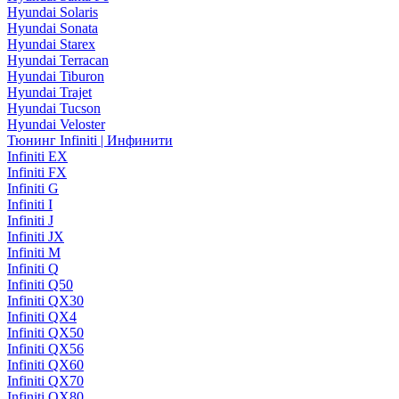
Hyundai Solaris
Hyundai Sonata
Hyundai Starex
Hyundai Terracan
Hyundai Tiburon
Hyundai Trajet
Hyundai Tucson
Hyundai Veloster
Тюнинг Infiniti | Инфинити
Infiniti EX
Infiniti FX
Infiniti G
Infiniti I
Infiniti J
Infiniti JX
Infiniti M
Infiniti Q
Infiniti Q50
Infiniti QX30
Infiniti QX4
Infiniti QX50
Infiniti QX56
Infiniti QX60
Infiniti QX70
Infiniti QX80