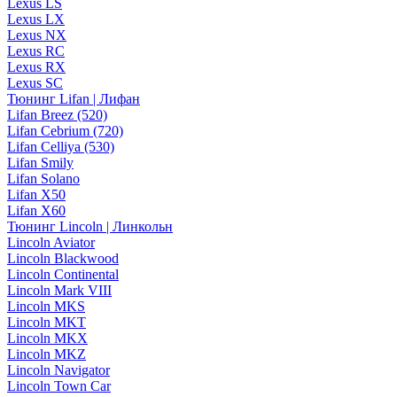
Lexus LS
Lexus LX
Lexus NX
Lexus RC
Lexus RX
Lexus SC
Тюнинг Lifan | Лифан
Lifan Breez (520)
Lifan Cebrium (720)
Lifan Celliya (530)
Lifan Smily
Lifan Solano
Lifan X50
Lifan X60
Тюнинг Lincoln | Линкольн
Lincoln Aviator
Lincoln Blackwood
Lincoln Continental
Lincoln Mark VIII
Lincoln MKS
Lincoln MKT
Lincoln MKX
Lincoln MKZ
Lincoln Navigator
Lincoln Town Car