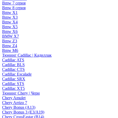
Bmw 7 серия
Bmw 8 серия
Bmw X1
Bmw X3
Bmw X4
Bmw X5
Bmw X6
BMW X7
Bmw Z3
Bmw Z4
Bmw М6
Тюнинг Cadillac | Кадиллак
Cadillac ATS
Cadillac BLS
Cadillac CTS
Cadillac Escalade
Cadillac SRX
Cadillac STS
Cadillac XT5
Тюнинг Chery | Чери
Chery Amulet
Chery Arrizo 7
Chery Bonus (A13)
Chery Bonus 3 (E3/A19)
Chery CrossEastar (B14)