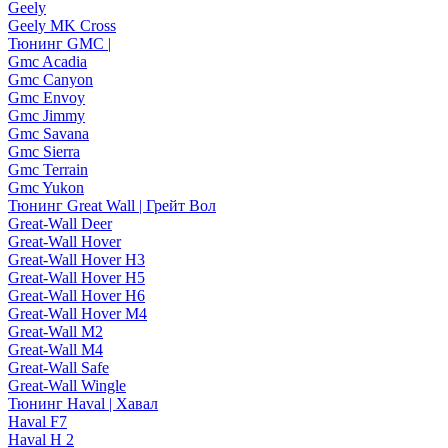
Geely
Geely MK Cross
Тюнинг GMC |
Gmc Acadia
Gmc Canyon
Gmc Envoy
Gmc Jimmy
Gmc Savana
Gmc Sierra
Gmc Terrain
Gmc Yukon
Тюнинг Great Wall | Грейт Вол
Great-Wall Deer
Great-Wall Hover
Great-Wall Hover H3
Great-Wall Hover H5
Great-Wall Hover H6
Great-Wall Hover M4
Great-Wall M2
Great-Wall M4
Great-Wall Safe
Great-Wall Wingle
Тюнинг Haval | Хавал
Haval F7
Haval H 2