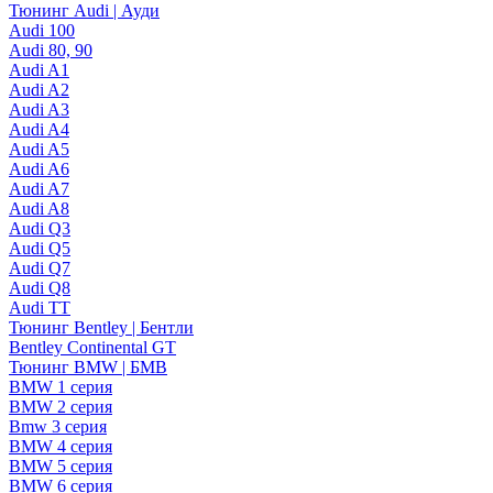
Тюнинг Audi | Ауди
Audi 100
Audi 80, 90
Audi A1
Audi A2
Audi A3
Audi A4
Audi A5
Audi A6
Audi A7
Audi A8
Audi Q3
Audi Q5
Audi Q7
Audi Q8
Audi TT
Тюнинг Bentley | Бентли
Bentley Continental GT
Тюнинг BMW | БМВ
BMW 1 серия
BMW 2 серия
Bmw 3 серия
BMW 4 серия
BMW 5 серия
BMW 6 серия