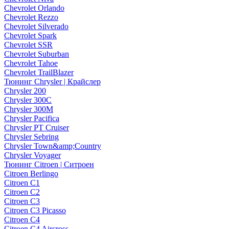
Chevrolet Orlando
Chevrolet Rezzo
Chevrolet Silverado
Chevrolet Spark
Chevrolet SSR
Chevrolet Suburban
Chevrolet Tahoe
Chevrolet TrailBlazer
Тюнинг Chrysler | Крайслер
Chrysler 200
Chrysler 300C
Chrysler 300M
Chrysler Pacifica
Chrysler PT Cruiser
Chrysler Sebring
Chrysler Town&amp;Country
Chrysler Voyager
Тюнинг Citroen | Ситроен
Citroen Berlingo
Citroen C1
Citroen C2
Citroen C3
Citroen C3 Picasso
Citroen C4
Citroen C4 Aircross