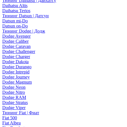
Тюнинг Daihatsu | Дайхатсу
Daihatsu Altis
Daihatsu Terios
Тюнинг Datsun | Датсун
Datsun mi-Do
Datsun on-Do
Тюнинг Dodge | Додж
Dodge Avenger
Dodge Caliber
Dodge Caravan
Dodge Challenger
Dodge Charger
Dodge Dakota
Dodge Durango
Dodge Intrepid
Dodge Journey
Dodge Magnum
Dodge Neon
Dodge Nitro
Dodge RAM
Dodge Stratus
Dodge Viper
Тюнинг Fiat | Фиат
Fiat 500
Fiat Albea