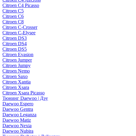
Citroen C4 Picasso
Citroen C5
Citroen C6
Citroen C8
Citroen C-Crosser
Citroen C-Elysee
Citroen DS3
Citroen DS4
Citroen DS5
Citroen Evasion
Citroen Jumper
Citroen Jumpy
Citroen Nemo
Citroen Saxo
Citroen Xantia
Citroen Xsara
Citroen Xsara Picasso
Тюнинг Daewoo | Дэу
Daewoo Espero
Daewoo Gentra
Daewoo Leganza
Daewoo Matiz
Daewoo Nexia
Daewoo Nubira