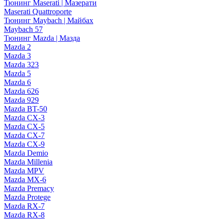
Тюнинг Maserati | Мазерати
Maserati Quattroporte
Тюнинг Maybach | Майбах
Maybach 57
Тюнинг Mazda | Мазда
Mazda 2
Mazda 3
Mazda 323
Mazda 5
Mazda 6
Mazda 626
Mazda 929
Mazda BT-50
Mazda CX-3
Mazda CX-5
Mazda CX-7
Mazda CX-9
Mazda Demio
Mazda Millenia
Mazda MPV
Mazda MX-6
Mazda Premacy
Mazda Protege
Mazda RX-7
Mazda RX-8