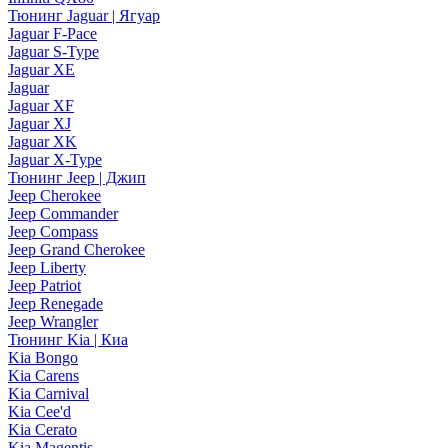
Тюнинг Jaguar | Ягуар
Jaguar F-Pace
Jaguar S-Type
Jaguar XE
Jaguar
Jaguar XF
Jaguar XJ
Jaguar XK
Jaguar X-Type
Тюнинг Jeep | Джип
Jeep Cherokee
Jeep Commander
Jeep Compass
Jeep Grand Cherokee
Jeep Liberty
Jeep Patriot
Jeep Renegade
Jeep Wrangler
Тюнинг Kia | Киа
Kia Bongo
Kia Carens
Kia Carnival
Kia Cee'd
Kia Cerato
Kia Magentis