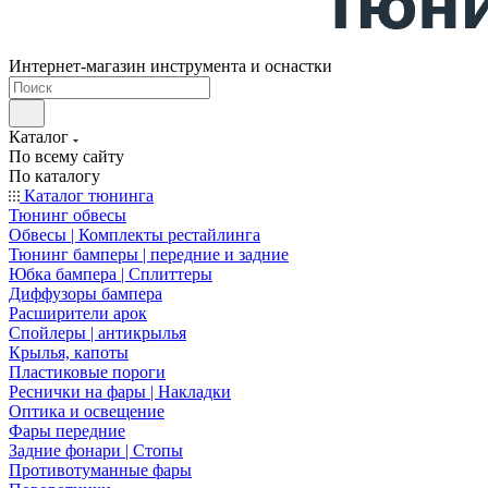
Интернет-магазин инструмента и оснастки
Каталог
По всему сайту
По каталогу
Каталог тюнинга
Тюнинг обвесы
Обвесы | Комплекты рестайлинга
Тюнинг бамперы | передние и задние
Юбка бампера | Сплиттеры
Диффузоры бампера
Расширители арок
Спойлеры | антикрылья
Крылья, капоты
Пластиковые пороги
Реснички на фары | Накладки
Оптика и освещение
Фары передние
Задние фонари | Стопы
Противотуманные фары