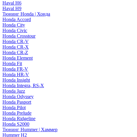
Haval H6
Haval H9
Тюнинг Honda | Хонда
Honda Accord
Honda City
Honda Civic
Honda Crosstour
Honda CR-V
Honda CR-X
Honda CR-Z
Honda Element
Honda Fit
Honda FR-V
Honda HR-V
Honda Insight
Honda Integra, RS-X
Honda Jazz
Honda Odyssey
Honda Pasport
Honda Pilot
Honda Prelude
Honda Ridgeline
Honda S2000
Тюнинг Hummer | Хаммер
Hummer H2