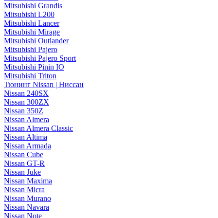
Mitsubishi Grandis
Mitsubishi L200
Mitsubishi Lancer
Mitsubishi Mirage
Mitsubishi Outlander
Mitsubishi Pajero
Mitsubishi Pajero Sport
Mitsubishi Pinin IO
Mitsubishi Triton
Тюнинг Nissan | Ниссан
Nissan 240SX
Nissan 300ZX
Nissan 350Z
Nissan Almera
Nissan Almera Classic
Nissan Altima
Nissan Armada
Nissan Cube
Nissan GT-R
Nissan Juke
Nissan Maxima
Nissan Micra
Nissan Murano
Nissan Navara
Nissan Note