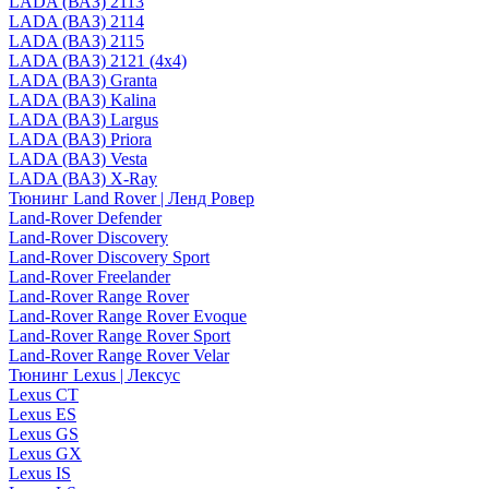
LADA (ВАЗ) 2113
LADA (ВАЗ) 2114
LADA (ВАЗ) 2115
LADA (ВАЗ) 2121 (4x4)
LADA (ВАЗ) Granta
LADA (ВАЗ) Kalina
LADA (ВАЗ) Largus
LADA (ВАЗ) Priora
LADA (ВАЗ) Vesta
LADA (ВАЗ) X-Ray
Тюнинг Land Rover | Ленд Ровер
Land-Rover Defender
Land-Rover Discovery
Land-Rover Discovery Sport
Land-Rover Freelander
Land-Rover Range Rover
Land-Rover Range Rover Evoque
Land-Rover Range Rover Sport
Land-Rover Range Rover Velar
Тюнинг Lexus | Лексус
Lexus CT
Lexus ES
Lexus GS
Lexus GX
Lexus IS