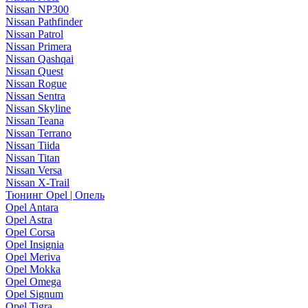
Nissan NP300
Nissan Pathfinder
Nissan Patrol
Nissan Primera
Nissan Qashqai
Nissan Quest
Nissan Rogue
Nissan Sentra
Nissan Skyline
Nissan Teana
Nissan Terrano
Nissan Tiida
Nissan Titan
Nissan Versa
Nissan X-Trail
Тюнинг Opel | Опель
Opel Antara
Opel Astra
Opel Corsa
Opel Insignia
Opel Meriva
Opel Mokka
Opel Omega
Opel Signum
Opel Tigra