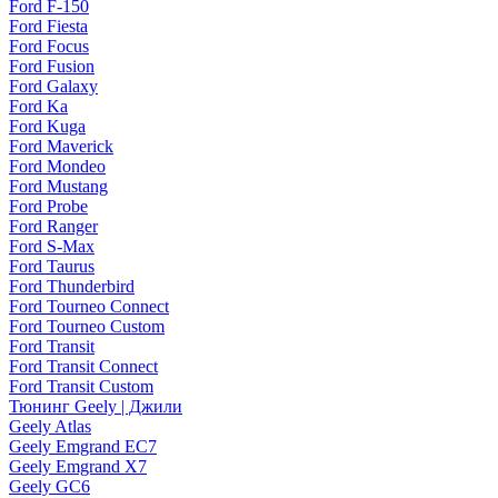
Ford F-150
Ford Fiesta
Ford Focus
Ford Fusion
Ford Galaxy
Ford Ka
Ford Kuga
Ford Maverick
Ford Mondeo
Ford Mustang
Ford Probe
Ford Ranger
Ford S-Max
Ford Taurus
Ford Thunderbird
Ford Tourneo Connect
Ford Tourneo Custom
Ford Transit
Ford Transit Connect
Ford Transit Custom
Тюнинг Geely | Джили
Geely Atlas
Geely Emgrand EC7
Geely Emgrand X7
Geely GC6