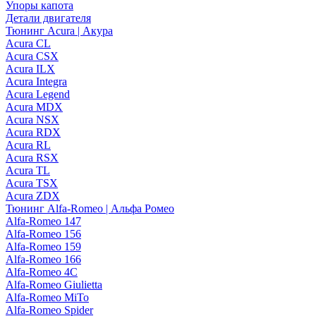
Упоры капота
Детали двигателя
Тюнинг Acura | Акура
Acura CL
Acura CSX
Acura ILX
Acura Integra
Acura Legend
Acura MDX
Acura NSX
Acura RDX
Acura RL
Acura RSX
Acura TL
Acura TSX
Acura ZDX
Тюнинг Alfa-Romeo | Альфа Ромео
Alfa-Romeo 147
Alfa-Romeo 156
Alfa-Romeo 159
Alfa-Romeo 166
Alfa-Romeo 4C
Alfa-Romeo Giulietta
Alfa-Romeo MiTo
Alfa-Romeo Spider