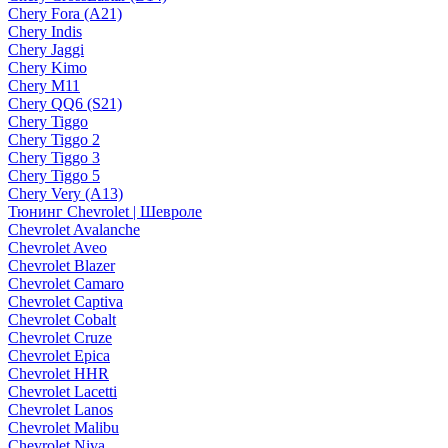
Chery Fora (A21)
Chery Indis
Chery Jaggi
Chery Kimo
Chery M11
Chery QQ6 (S21)
Chery Tiggo
Chery Tiggo 2
Chery Tiggo 3
Chery Tiggo 5
Chery Very (A13)
Тюнинг Chevrolet | Шевроле
Chevrolet Avalanche
Chevrolet Aveo
Chevrolet Blazer
Chevrolet Camaro
Chevrolet Captiva
Chevrolet Cobalt
Chevrolet Cruze
Chevrolet Epica
Chevrolet HHR
Chevrolet Lacetti
Chevrolet Lanos
Chevrolet Malibu
Chevrolet Niva