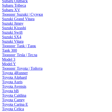
Subaru Outback
Subaru Tribeca
Subaru XV
Тюнинг Suzuki | Сузуки
Suzuki Grand Vitara
Suzuki Jimny
Suzuki Kizashi
Suzuki Swift
Suzuki SX4
Suzuki Vitara
Тюнинг Tank | Танк
Tank 300
Тюнинг Tesla | Тесла
Model 3
Model Y
Тюнинг Toyota | Тойота
Toyota 4Runner
Toyota Alphard
Toyota Auris
Toyota Avensis
Toyota bB
Toyota Caldina
Toyota Camry
Toyota Carina E
Toyota Celica