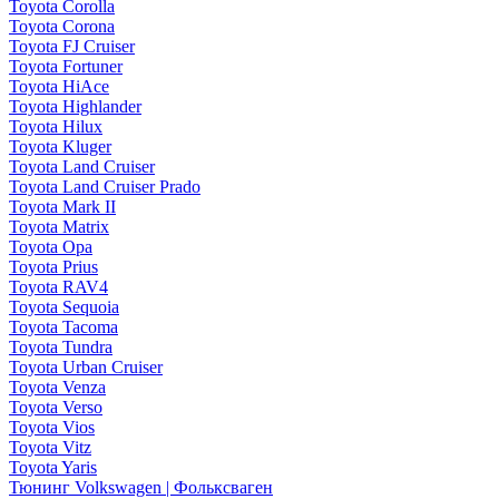
Toyota Corolla
Toyota Corona
Toyota FJ Cruiser
Toyota Fortuner
Toyota HiAce
Toyota Highlander
Toyota Hilux
Toyota Kluger
Toyota Land Cruiser
Toyota Land Cruiser Prado
Toyota Mark II
Toyota Matrix
Toyota Opa
Toyota Prius
Toyota RAV4
Toyota Sequoia
Toyota Tacoma
Toyota Tundra
Toyota Urban Cruiser
Toyota Venza
Toyota Verso
Toyota Vios
Toyota Vitz
Toyota Yaris
Тюнинг Volkswagen | Фольксваген