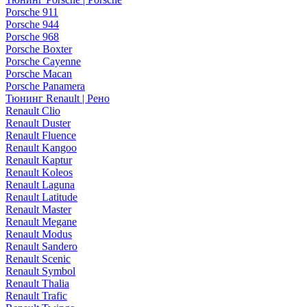
Porsche 911
Porsche 944
Porsche 968
Porsche Boxter
Porsche Cayenne
Porsche Macan
Porsche Panamera
Тюнинг Renault | Рено
Renault Clio
Renault Duster
Renault Fluence
Renault Kangoo
Renault Kaptur
Renault Koleos
Renault Laguna
Renault Latitude
Renault Master
Renault Megane
Renault Modus
Renault Sandero
Renault Scenic
Renault Symbol
Renault Thalia
Renault Trafic