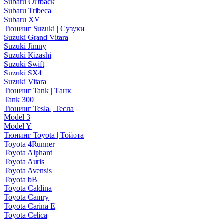
Subaru Outback
Subaru Tribeca
Subaru XV
Тюнинг Suzuki | Сузуки
Suzuki Grand Vitara
Suzuki Jimny
Suzuki Kizashi
Suzuki Swift
Suzuki SX4
Suzuki Vitara
Тюнинг Tank | Танк
Tank 300
Тюнинг Tesla | Тесла
Model 3
Model Y
Тюнинг Toyota | Тойота
Toyota 4Runner
Toyota Alphard
Toyota Auris
Toyota Avensis
Toyota bB
Toyota Caldina
Toyota Camry
Toyota Carina E
Toyota Celica