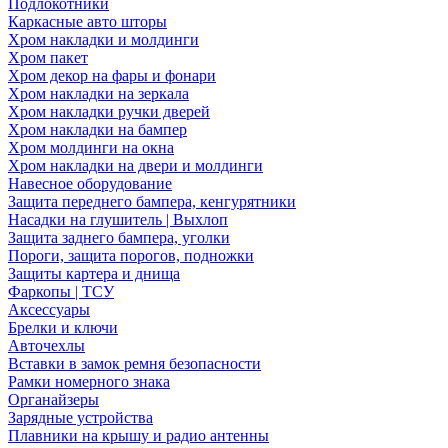
Подлокотники
Каркасные авто шторы
Хром накладки и молдинги
Хром пакет
Хром декор на фары и фонари
Хром накладки на зеркала
Хром накладки ручки дверей
Хром накладки на бампер
Хром молдинги на окна
Хром накладки на двери и молдинги
Навесное оборудование
Защита переднего бампера, кенгурятники
Насадки на глушитель | Выхлоп
Защита заднего бампера, уголки
Пороги, защита порогов, подножки
Защиты картера и днища
Фаркопы | ТСУ
Аксессуары
Брелки и ключи
Авточехлы
Вставки в замок ремня безопасности
Рамки номерного знака
Органайзеры
Зарядные устройства
Плавники на крышу и радио антенны