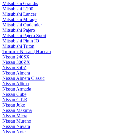
Mitsubishi Grandis
Mitsubishi L200
Mitsubishi Lancer
Mitsubishi Mirage
Mitsubishi Outlander
Mitsubishi Pajero
Mitsubishi Pajero Sport
Mitsubishi Pinin IO
Mitsubishi Triton
Тюнинг Nissan | Ниссан
Nissan 240SX
Nissan 300ZX
Nissan 350Z
Nissan Almera
Nissan Almera Classic
Nissan Altima
Nissan Armada
Nissan Cube
Nissan GT-R
Nissan Juke
Nissan Maxima
Nissan Micra
Nissan Murano
Nissan Navara
Nissan Note