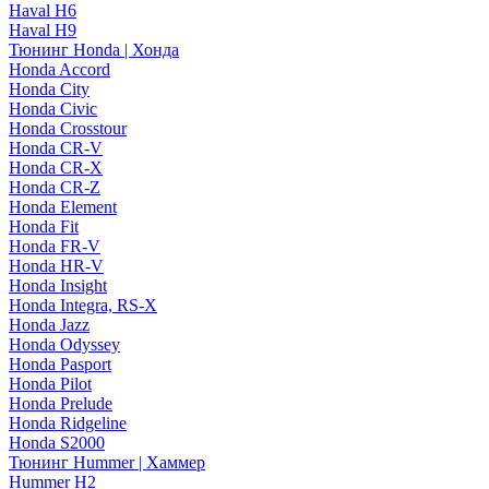
Haval H6
Haval H9
Тюнинг Honda | Хонда
Honda Accord
Honda City
Honda Civic
Honda Crosstour
Honda CR-V
Honda CR-X
Honda CR-Z
Honda Element
Honda Fit
Honda FR-V
Honda HR-V
Honda Insight
Honda Integra, RS-X
Honda Jazz
Honda Odyssey
Honda Pasport
Honda Pilot
Honda Prelude
Honda Ridgeline
Honda S2000
Тюнинг Hummer | Хаммер
Hummer H2