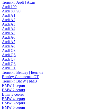
Тюнинг Audi | Ауди
Audi 100
Audi 80, 90
Audi A1
Audi A2
Audi A3
Audi A4
Audi A5
Audi A6
Audi A7
Audi A8
Audi Q3
Audi Q5
Audi Q7
Audi Q8
Audi TT
Тюнинг Bentley | Бентли
Bentley Continental GT
Тюнинг BMW | БМВ
BMW 1 серия
BMW 2 серия
Bmw 3 серия
BMW 4 серия
BMW 5 серия
BMW 6 серия