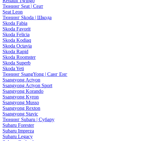
Renault Twingo
Тюнинг Seat | Сеат
Seat Leon
Тюнинг Skoda | Шкода
Skoda Fabia
Skoda Favorit
Skoda Felicia
Skoda Kodiaq
Skoda Octavia
Skoda Rapid
Skoda Roomster
Skoda Superb
Skoda Yeti
Тюнинг SsangYong | Санг Енг
Ssangyong Actyon
Ssangyong Actyon Sport
Ssangyong Korando
Ssangyong Kyron
Ssangyong Musso
Ssangyong Rexton
Ssangyong Stavic
Тюнинг Subaru | Субару
Subaru Forester
Subaru Impreza
Subaru Legacy