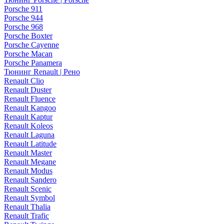
Porsche 911
Porsche 944
Porsche 968
Porsche Boxter
Porsche Cayenne
Porsche Macan
Porsche Panamera
Тюнинг Renault | Рено
Renault Clio
Renault Duster
Renault Fluence
Renault Kangoo
Renault Kaptur
Renault Koleos
Renault Laguna
Renault Latitude
Renault Master
Renault Megane
Renault Modus
Renault Sandero
Renault Scenic
Renault Symbol
Renault Thalia
Renault Trafic