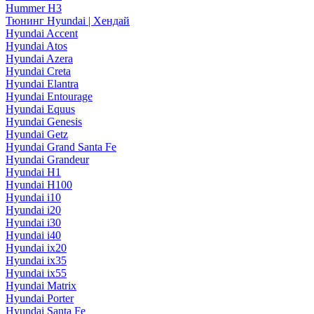
Hummer H3
Тюнинг Hyundai | Хендай
Hyundai Accent
Hyundai Atos
Hyundai Azera
Hyundai Creta
Hyundai Elantra
Hyundai Entourage
Hyundai Equus
Hyundai Genesis
Hyundai Getz
Hyundai Grand Santa Fe
Hyundai Grandeur
Hyundai H1
Hyundai H100
Hyundai i10
Hyundai i20
Hyundai i30
Hyundai i40
Hyundai ix20
Hyundai ix35
Hyundai ix55
Hyundai Matrix
Hyundai Porter
Hyundai Santa Fe