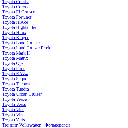
Toyota Corolla
Toyota Corona
Toyota FJ Cruiser
Toyota Fortuner
Toyota HiAce
Toyota Highlander
Toyota Hilux
Toyota Kluger
Toyota Land Cruiser
Toyota Land Cruiser Prado
Toyota Mark II
Toyota Matrix
Toyota Opa
Toyota Prius
Toyota RAV4
Toyota Sequoia
Toyota Tacoma
Toyota Tundra
Toyota Urban Cruiser
Toyota Venza
Toyota Verso
Toyota Vios
Toyota Vitz
Toyota Yaris
Тюнинг Volkswagen | Фольксваген