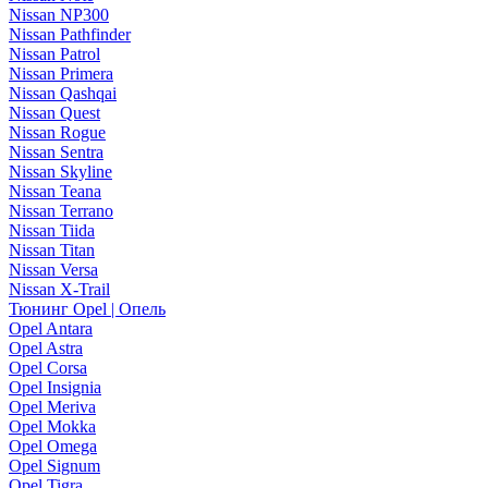
Nissan NP300
Nissan Pathfinder
Nissan Patrol
Nissan Primera
Nissan Qashqai
Nissan Quest
Nissan Rogue
Nissan Sentra
Nissan Skyline
Nissan Teana
Nissan Terrano
Nissan Tiida
Nissan Titan
Nissan Versa
Nissan X-Trail
Тюнинг Opel | Опель
Opel Antara
Opel Astra
Opel Corsa
Opel Insignia
Opel Meriva
Opel Mokka
Opel Omega
Opel Signum
Opel Tigra