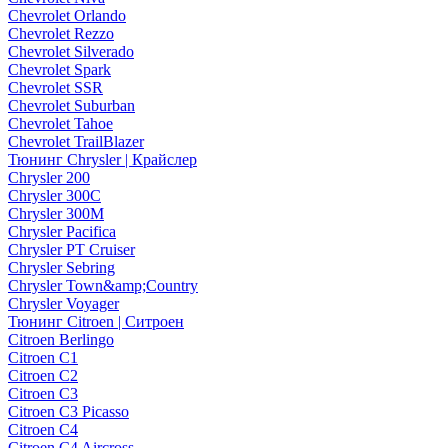
Chevrolet Orlando
Chevrolet Rezzo
Chevrolet Silverado
Chevrolet Spark
Chevrolet SSR
Chevrolet Suburban
Chevrolet Tahoe
Chevrolet TrailBlazer
Тюнинг Chrysler | Крайслер
Chrysler 200
Chrysler 300C
Chrysler 300M
Chrysler Pacifica
Chrysler PT Cruiser
Chrysler Sebring
Chrysler Town&amp;Country
Chrysler Voyager
Тюнинг Citroen | Ситроен
Citroen Berlingo
Citroen C1
Citroen C2
Citroen C3
Citroen C3 Picasso
Citroen C4
Citroen C4 Aircross