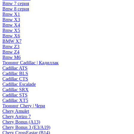
Bmw 7 серия
Bmw 8 серия
Bmw X1
Bmw X3
Bmw X4
Bmw X5
Bmw X6
BMW X7
Bmw Z3
Bmw Z4
Bmw М6
Тюнинг Cadillac | Кадиллак
Cadillac ATS
Cadillac BLS
Cadillac CTS
Cadillac Escalade
Cadillac SRX
Cadillac STS
Cadillac XT5
Тюнинг Chery | Чери
Chery Amulet
Chery Arrizo 7
Chery Bonus (A13)
Chery Bonus 3 (E3/A19)
Chery CrossEastar (B14)