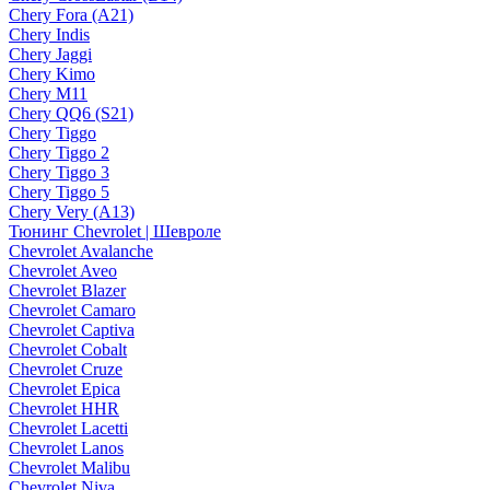
Chery Fora (A21)
Chery Indis
Chery Jaggi
Chery Kimo
Chery M11
Chery QQ6 (S21)
Chery Tiggo
Chery Tiggo 2
Chery Tiggo 3
Chery Tiggo 5
Chery Very (A13)
Тюнинг Chevrolet | Шевроле
Chevrolet Avalanche
Chevrolet Aveo
Chevrolet Blazer
Chevrolet Camaro
Chevrolet Captiva
Chevrolet Cobalt
Chevrolet Cruze
Chevrolet Epica
Chevrolet HHR
Chevrolet Lacetti
Chevrolet Lanos
Chevrolet Malibu
Chevrolet Niva