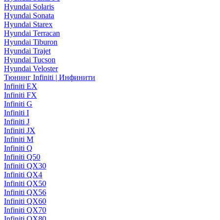
Hyundai Solaris
Hyundai Sonata
Hyundai Starex
Hyundai Terracan
Hyundai Tiburon
Hyundai Trajet
Hyundai Tucson
Hyundai Veloster
Тюнинг Infiniti | Инфинити
Infiniti EX
Infiniti FX
Infiniti G
Infiniti I
Infiniti J
Infiniti JX
Infiniti M
Infiniti Q
Infiniti Q50
Infiniti QX30
Infiniti QX4
Infiniti QX50
Infiniti QX56
Infiniti QX60
Infiniti QX70
Infiniti QX80