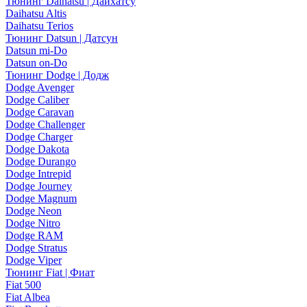
Тюнинг Daihatsu | Дайхатсу
Daihatsu Altis
Daihatsu Terios
Тюнинг Datsun | Датсун
Datsun mi-Do
Datsun on-Do
Тюнинг Dodge | Додж
Dodge Avenger
Dodge Caliber
Dodge Caravan
Dodge Challenger
Dodge Charger
Dodge Dakota
Dodge Durango
Dodge Intrepid
Dodge Journey
Dodge Magnum
Dodge Neon
Dodge Nitro
Dodge RAM
Dodge Stratus
Dodge Viper
Тюнинг Fiat | Фиат
Fiat 500
Fiat Albea