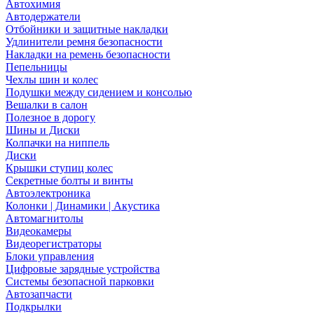
Автохимия
Автодержатели
Отбойники и защитные накладки
Удлинители ремня безопасности
Накладки на ремень безопасности
Пепельницы
Чехлы шин и колес
Подушки между сидением и консолью
Вешалки в салон
Полезное в дорогу
Шины и Диски
Колпачки на ниппель
Диски
Крышки ступиц колес
Секретные болты и винты
Автоэлектроника
Колонки | Динамики | Акустика
Автомагнитолы
Видеокамеры
Видеорегистраторы
Блоки управления
Цифровые зарядные устройства
Системы безопасной парковки
Автозапчасти
Подкрылки