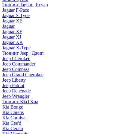
Тюнинг Jaguar | Ягуар
Jaguar F-Pace
Jaguar S-Type
Jaguar XE
Jaguar
Jaguar XF
Jaguar XJ
Jaguar XK
Jaguar X-Type
Тюнинг Jeep | Джип
Jeep Cherokee
Jeep Commander
Jeep Compass
Jeep Grand Cherokee
Jeep Liberty
Jeep Patriot
Jeep Renegade
Jeep Wrangler
Тюнинг Kia | Киа
Kia Bongo
Kia Carens
Kia Carnival
Kia Cee'd
Kia Cerato
Kia Magentis