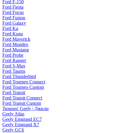
Ford F-150
Ford Fiesta
Ford Focus
Ford Fusion
Ford Galaxy
Ford Ka
Ford Kuga
Ford Maverick
Ford Mondeo
Ford Mustang
Ford Probe
Ford Ranger
Ford S-Max
Ford Taurus
Ford Thunderbird
Ford Tourneo Connect
Ford Tourneo Custom
Ford Transit
Ford Transit Connect
Ford Transit Custom
Тюнинг Geely | Джили
Geely Atlas
Geely Emgrand EC7
Geely Emgrand X7
Geely GC6