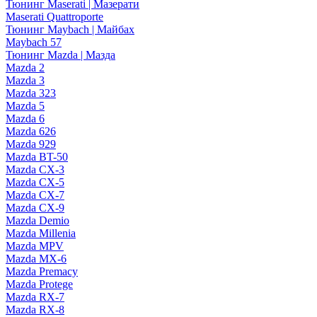
Тюнинг Maserati | Мазерати
Maserati Quattroporte
Тюнинг Maybach | Майбах
Maybach 57
Тюнинг Mazda | Мазда
Mazda 2
Mazda 3
Mazda 323
Mazda 5
Mazda 6
Mazda 626
Mazda 929
Mazda BT-50
Mazda CX-3
Mazda CX-5
Mazda CX-7
Mazda CX-9
Mazda Demio
Mazda Millenia
Mazda MPV
Mazda MX-6
Mazda Premacy
Mazda Protege
Mazda RX-7
Mazda RX-8