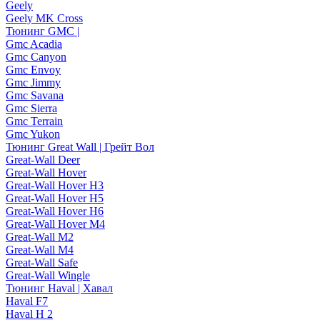
Geely
Geely MK Cross
Тюнинг GMC |
Gmc Acadia
Gmc Canyon
Gmc Envoy
Gmc Jimmy
Gmc Savana
Gmc Sierra
Gmc Terrain
Gmc Yukon
Тюнинг Great Wall | Грейт Вол
Great-Wall Deer
Great-Wall Hover
Great-Wall Hover H3
Great-Wall Hover H5
Great-Wall Hover H6
Great-Wall Hover M4
Great-Wall M2
Great-Wall M4
Great-Wall Safe
Great-Wall Wingle
Тюнинг Haval | Хавал
Haval F7
Haval H 2