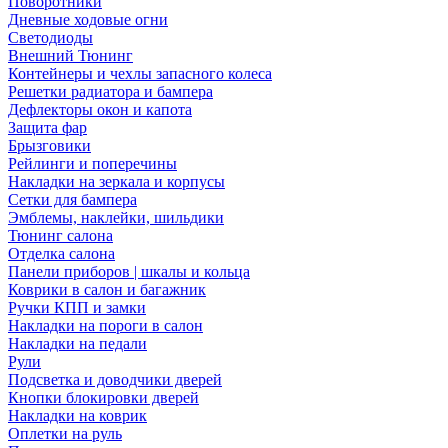
Поворотники
Дневные ходовые огни
Светодиоды
Внешний Тюнинг
Контейнеры и чехлы запасного колеса
Решетки радиатора и бампера
Дефлекторы окон и капота
Защита фар
Брызговики
Рейлинги и поперечины
Накладки на зеркала и корпусы
Сетки для бампера
Эмблемы, наклейки, шильдики
Тюнинг салона
Отделка салона
Панели приборов | шкалы и кольца
Коврики в салон и багажник
Ручки КПП и замки
Накладки на пороги в салон
Накладки на педали
Рули
Подсветка и доводчики дверей
Кнопки блокировки дверей
Накладки на коврик
Оплетки на руль