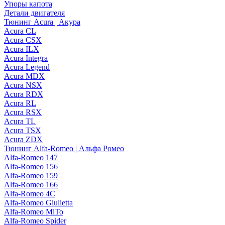
Упоры капота
Детали двигателя
Тюнинг Acura | Акура
Acura CL
Acura CSX
Acura ILX
Acura Integra
Acura Legend
Acura MDX
Acura NSX
Acura RDX
Acura RL
Acura RSX
Acura TL
Acura TSX
Acura ZDX
Тюнинг Alfa-Romeo | Альфа Ромео
Alfa-Romeo 147
Alfa-Romeo 156
Alfa-Romeo 159
Alfa-Romeo 166
Alfa-Romeo 4C
Alfa-Romeo Giulietta
Alfa-Romeo MiTo
Alfa-Romeo Spider