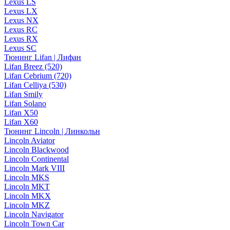
Lexus LS
Lexus LX
Lexus NX
Lexus RC
Lexus RX
Lexus SC
Тюнинг Lifan | Лифан
Lifan Breez (520)
Lifan Cebrium (720)
Lifan Celliya (530)
Lifan Smily
Lifan Solano
Lifan X50
Lifan X60
Тюнинг Lincoln | Линкольн
Lincoln Aviator
Lincoln Blackwood
Lincoln Continental
Lincoln Mark VIII
Lincoln MKS
Lincoln MKT
Lincoln MKX
Lincoln MKZ
Lincoln Navigator
Lincoln Town Car