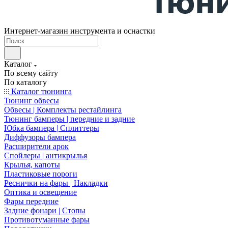
Интернет-магазин инструмента и оснастки
Каталог
По всему сайту
По каталогу
Каталог тюнинга
Тюнинг обвесы
Обвесы | Комплекты рестайлинга
Тюнинг бамперы | передние и задние
Юбка бампера | Сплиттеры
Диффузоры бампера
Расширители арок
Спойлеры | антикрылья
Крылья, капоты
Пластиковые пороги
Реснички на фары | Накладки
Оптика и освещение
Фары передние
Задние фонари | Стопы
Противотуманные фары