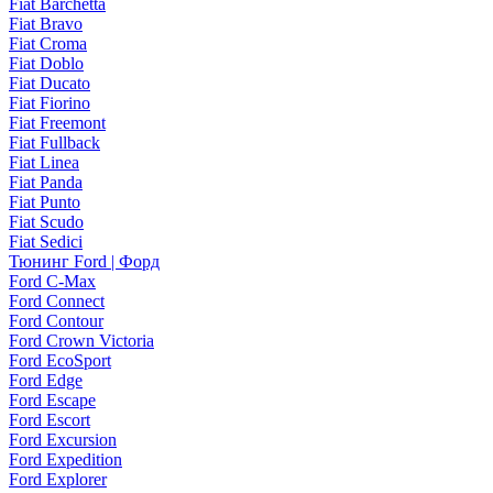
Fiat Barchetta
Fiat Bravo
Fiat Croma
Fiat Doblo
Fiat Ducato
Fiat Fiorino
Fiat Freemont
Fiat Fullback
Fiat Linea
Fiat Panda
Fiat Punto
Fiat Scudo
Fiat Sedici
Тюнинг Ford | Форд
Ford C-Max
Ford Connect
Ford Contour
Ford Crown Victoria
Ford EcoSport
Ford Edge
Ford Escape
Ford Escort
Ford Excursion
Ford Expedition
Ford Explorer