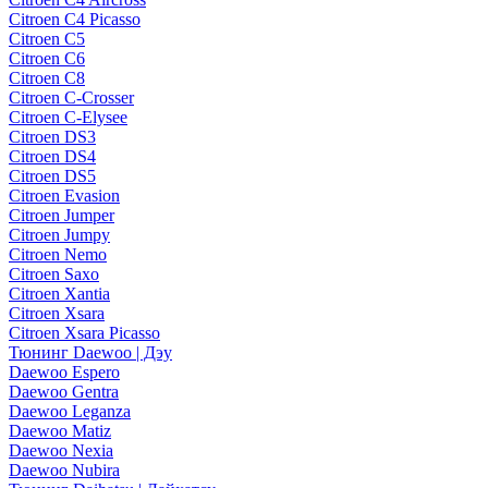
Citroen C4 Picasso
Citroen C5
Citroen C6
Citroen C8
Citroen C-Crosser
Citroen C-Elysee
Citroen DS3
Citroen DS4
Citroen DS5
Citroen Evasion
Citroen Jumper
Citroen Jumpy
Citroen Nemo
Citroen Saxo
Citroen Xantia
Citroen Xsara
Citroen Xsara Picasso
Тюнинг Daewoo | Дэу
Daewoo Espero
Daewoo Gentra
Daewoo Leganza
Daewoo Matiz
Daewoo Nexia
Daewoo Nubira