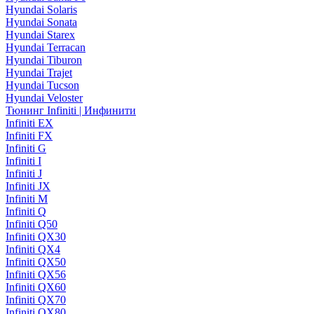
Hyundai Solaris
Hyundai Sonata
Hyundai Starex
Hyundai Terracan
Hyundai Tiburon
Hyundai Trajet
Hyundai Tucson
Hyundai Veloster
Тюнинг Infiniti | Инфинити
Infiniti EX
Infiniti FX
Infiniti G
Infiniti I
Infiniti J
Infiniti JX
Infiniti M
Infiniti Q
Infiniti Q50
Infiniti QX30
Infiniti QX4
Infiniti QX50
Infiniti QX56
Infiniti QX60
Infiniti QX70
Infiniti QX80