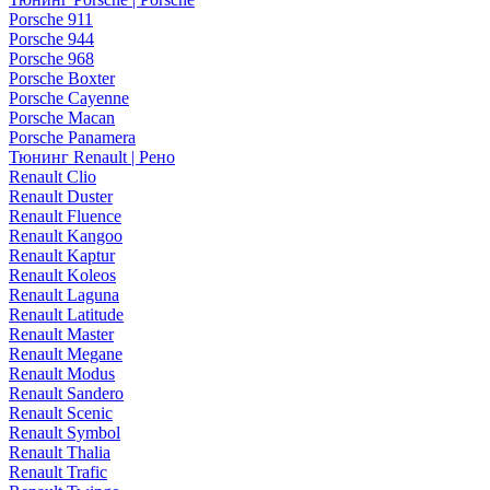
Porsche 911
Porsche 944
Porsche 968
Porsche Boxter
Porsche Cayenne
Porsche Macan
Porsche Panamera
Тюнинг Renault | Рено
Renault Clio
Renault Duster
Renault Fluence
Renault Kangoo
Renault Kaptur
Renault Koleos
Renault Laguna
Renault Latitude
Renault Master
Renault Megane
Renault Modus
Renault Sandero
Renault Scenic
Renault Symbol
Renault Thalia
Renault Trafic