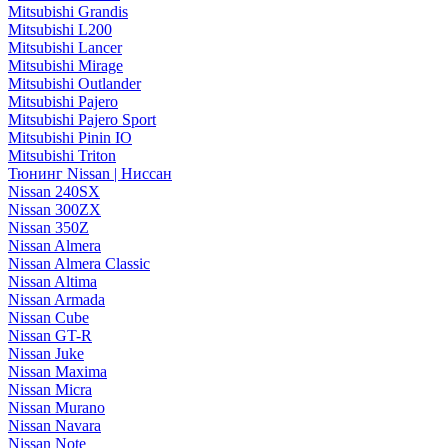
Mitsubishi Grandis
Mitsubishi L200
Mitsubishi Lancer
Mitsubishi Mirage
Mitsubishi Outlander
Mitsubishi Pajero
Mitsubishi Pajero Sport
Mitsubishi Pinin IO
Mitsubishi Triton
Тюнинг Nissan | Ниссан
Nissan 240SX
Nissan 300ZX
Nissan 350Z
Nissan Almera
Nissan Almera Classic
Nissan Altima
Nissan Armada
Nissan Cube
Nissan GT-R
Nissan Juke
Nissan Maxima
Nissan Micra
Nissan Murano
Nissan Navara
Nissan Note