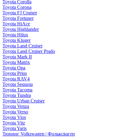
Toyota Corolla
Toyota Corona
Toyota FJ Cruiser
Toyota Fortuner
Toyota HiAce
Toyota Highlander
Toyota Hilux
Toyota Kluger
Toyota Land Cruiser
Toyota Land Cruiser Prado
Toyota Mark II
Toyota Matrix
Toyota Opa
Toyota Prius
Toyota RAV4
Toyota Sequoia
Toyota Tacoma
Toyota Tundra
Toyota Urban Cruiser
Toyota Venza
Toyota Verso
Toyota Vios
Toyota Vitz
Toyota Yaris
Тюнинг Volkswagen | Фольксваген