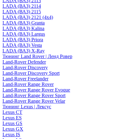
LADA (ВАЗ) 2113
LADA (ВАЗ) 2114
LADA (ВАЗ) 2115
LADA (ВАЗ) 2121 (4x4)
LADA (ВАЗ) Granta
LADA (ВАЗ) Kalina
LADA (ВАЗ) Largus
LADA (ВАЗ) Priora
LADA (ВАЗ) Vesta
LADA (ВАЗ) X-Ray
Тюнинг Land Rover | Ленд Ровер
Land-Rover Defender
Land-Rover Discovery
Land-Rover Discovery Sport
Land-Rover Freelander
Land-Rover Range Rover
Land-Rover Range Rover Evoque
Land-Rover Range Rover Sport
Land-Rover Range Rover Velar
Тюнинг Lexus | Лексус
Lexus CT
Lexus ES
Lexus GS
Lexus GX
Lexus IS