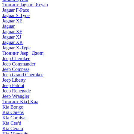
Тюнинг Jaguar | Ягуар
Jaguar F-Pace
Jaguar S-Type
Jaguar XE
Jaguar
Jaguar XF
Jaguar XJ
Jaguar XK
Jaguar X-Type
Тюнинг Jeep | Джип
Jeep Cherokee
Jeep Commander
Jeep Compass
Jeep Grand Cherokee
Jeep Liberty
Jeep Patriot
Jeep Renegade
Jeep Wrangler
Тюнинг Kia | Киа
Kia Bongo
Kia Carens
Kia Carnival
Kia Cee'd
Kia Cerato
Kia Magentis