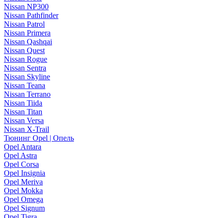
Nissan NP300
Nissan Pathfinder
Nissan Patrol
Nissan Primera
Nissan Qashqai
Nissan Quest
Nissan Rogue
Nissan Sentra
Nissan Skyline
Nissan Teana
Nissan Terrano
Nissan Tiida
Nissan Titan
Nissan Versa
Nissan X-Trail
Тюнинг Opel | Опель
Opel Antara
Opel Astra
Opel Corsa
Opel Insignia
Opel Meriva
Opel Mokka
Opel Omega
Opel Signum
Opel Tigra