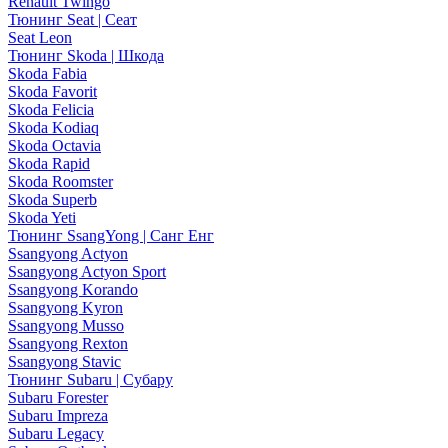
Renault Twingo
Тюнинг Seat | Сеат
Seat Leon
Тюнинг Skoda | Шкода
Skoda Fabia
Skoda Favorit
Skoda Felicia
Skoda Kodiaq
Skoda Octavia
Skoda Rapid
Skoda Roomster
Skoda Superb
Skoda Yeti
Тюнинг SsangYong | Санг Енг
Ssangyong Actyon
Ssangyong Actyon Sport
Ssangyong Korando
Ssangyong Kyron
Ssangyong Musso
Ssangyong Rexton
Ssangyong Stavic
Тюнинг Subaru | Субару
Subaru Forester
Subaru Impreza
Subaru Legacy