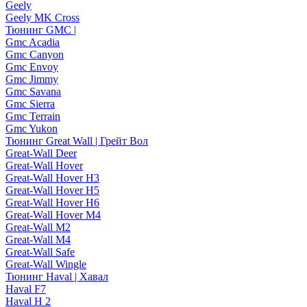
Geely
Geely MK Cross
Тюнинг GMC |
Gmc Acadia
Gmc Canyon
Gmc Envoy
Gmc Jimmy
Gmc Savana
Gmc Sierra
Gmc Terrain
Gmc Yukon
Тюнинг Great Wall | Грейт Вол
Great-Wall Deer
Great-Wall Hover
Great-Wall Hover H3
Great-Wall Hover H5
Great-Wall Hover H6
Great-Wall Hover M4
Great-Wall M2
Great-Wall M4
Great-Wall Safe
Great-Wall Wingle
Тюнинг Haval | Хавал
Haval F7
Haval H 2