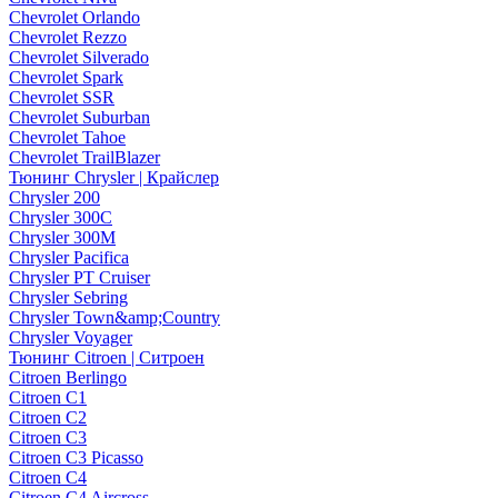
Chevrolet Orlando
Chevrolet Rezzo
Chevrolet Silverado
Chevrolet Spark
Chevrolet SSR
Chevrolet Suburban
Chevrolet Tahoe
Chevrolet TrailBlazer
Тюнинг Chrysler | Крайслер
Chrysler 200
Chrysler 300C
Chrysler 300M
Chrysler Pacifica
Chrysler PT Cruiser
Chrysler Sebring
Chrysler Town&amp;Country
Chrysler Voyager
Тюнинг Citroen | Ситроен
Citroen Berlingo
Citroen C1
Citroen C2
Citroen C3
Citroen C3 Picasso
Citroen C4
Citroen C4 Aircross