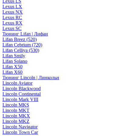
Lexus LS
Lexus LX
Lexus NX
Lexus RC
Lexus RX
Lexus SC
Тюнинг Lifan | Лифан
Lifan Breez (520)
Lifan Cebrium (720)
Lifan Celliya (530)
Lifan Smily
Lifan Solano
Lifan X50
Lifan X60
Тюнинг Lincoln | Линкольн
Lincoln Aviator
Lincoln Blackwood
Lincoln Continental
Lincoln Mark VIII
Lincoln MKS
Lincoln MKT
Lincoln MKX
Lincoln MKZ
Lincoln Navigator
Lincoln Town Car