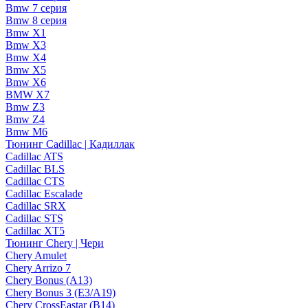
Bmw 7 серия
Bmw 8 серия
Bmw X1
Bmw X3
Bmw X4
Bmw X5
Bmw X6
BMW X7
Bmw Z3
Bmw Z4
Bmw М6
Тюнинг Cadillac | Кадиллак
Cadillac ATS
Cadillac BLS
Cadillac CTS
Cadillac Escalade
Cadillac SRX
Cadillac STS
Cadillac XT5
Тюнинг Chery | Чери
Chery Amulet
Chery Arrizo 7
Chery Bonus (A13)
Chery Bonus 3 (E3/A19)
Chery CrossEastar (B14)