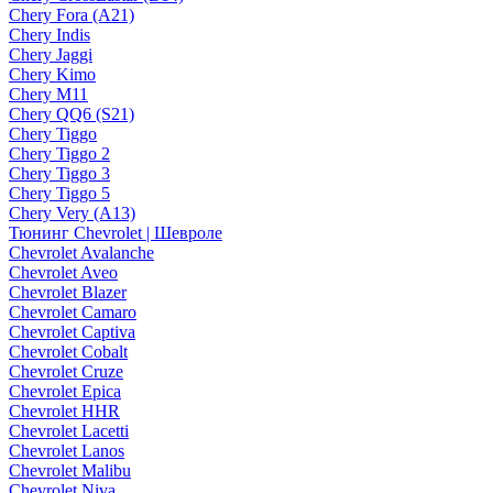
Chery Fora (A21)
Chery Indis
Chery Jaggi
Chery Kimo
Chery M11
Chery QQ6 (S21)
Chery Tiggo
Chery Tiggo 2
Chery Tiggo 3
Chery Tiggo 5
Chery Very (A13)
Тюнинг Chevrolet | Шевроле
Chevrolet Avalanche
Chevrolet Aveo
Chevrolet Blazer
Chevrolet Camaro
Chevrolet Captiva
Chevrolet Cobalt
Chevrolet Cruze
Chevrolet Epica
Chevrolet HHR
Chevrolet Lacetti
Chevrolet Lanos
Chevrolet Malibu
Chevrolet Niva