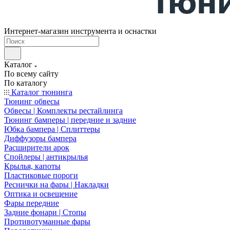
Интернет-магазин инструмента и оснастки
Каталог
По всему сайту
По каталогу
Каталог тюнинга
Тюнинг обвесы
Обвесы | Комплекты рестайлинга
Тюнинг бамперы | передние и задние
Юбка бампера | Сплиттеры
Диффузоры бампера
Расширители арок
Спойлеры | антикрылья
Крылья, капоты
Пластиковые пороги
Реснички на фары | Накладки
Оптика и освещение
Фары передние
Задние фонари | Стопы
Противотуманные фары