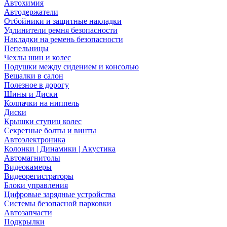
Автохимия
Автодержатели
Отбойники и защитные накладки
Удлинители ремня безопасности
Накладки на ремень безопасности
Пепельницы
Чехлы шин и колес
Подушки между сидением и консолью
Вешалки в салон
Полезное в дорогу
Шины и Диски
Колпачки на ниппель
Диски
Крышки ступиц колес
Секретные болты и винты
Автоэлектроника
Колонки | Динамики | Акустика
Автомагнитолы
Видеокамеры
Видеорегистраторы
Блоки управления
Цифровые зарядные устройства
Системы безопасной парковки
Автозапчасти
Подкрылки