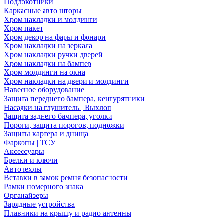
Подлокотники
Каркасные авто шторы
Хром накладки и молдинги
Хром пакет
Хром декор на фары и фонари
Хром накладки на зеркала
Хром накладки ручки дверей
Хром накладки на бампер
Хром молдинги на окна
Хром накладки на двери и молдинги
Навесное оборудование
Защита переднего бампера, кенгурятники
Насадки на глушитель | Выхлоп
Защита заднего бампера, уголки
Пороги, защита порогов, подножки
Защиты картера и днища
Фаркопы | ТСУ
Аксессуары
Брелки и ключи
Авточехлы
Вставки в замок ремня безопасности
Рамки номерного знака
Органайзеры
Зарядные устройства
Плавники на крышу и радио антенны