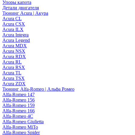
Упоры капота
Детали двигателя
Тюнинг Acura | Акура
Acura CL
Acura CSX
Acura ILX
Acura Integra
Acura Legend
Acura MDX
Acura NSX
Acura RDX
Acura RL
Acura RSX
Acura TL
Acura TSX
Acura ZDX
Тюнинг Alfa-Romeo | Альфа Ромео
Alfa-Romeo 147
Alfa-Romeo 156
Alfa-Romeo 159
Alfa-Romeo 166
Alfa-Romeo 4C
Alfa-Romeo Giulietta
Alfa-Romeo MiTo
Alfa-Romeo Spider