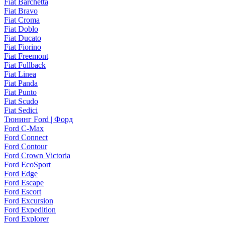
Fiat Barchetta
Fiat Bravo
Fiat Croma
Fiat Doblo
Fiat Ducato
Fiat Fiorino
Fiat Freemont
Fiat Fullback
Fiat Linea
Fiat Panda
Fiat Punto
Fiat Scudo
Fiat Sedici
Тюнинг Ford | Форд
Ford C-Max
Ford Connect
Ford Contour
Ford Crown Victoria
Ford EcoSport
Ford Edge
Ford Escape
Ford Escort
Ford Excursion
Ford Expedition
Ford Explorer