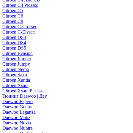
Citroen C4 Picasso
Citroen C5
Citroen C6
Citroen C8
Citroen C-Crosser
Citroen C-Elysee
Citroen DS3
Citroen DS4
Citroen DS5
Citroen Evasion
Citroen Jumper
Citroen Jumpy
Citroen Nemo
Citroen Saxo
Citroen Xantia
Citroen Xsara
Citroen Xsara Picasso
Тюнинг Daewoo | Дэу
Daewoo Espero
Daewoo Gentra
Daewoo Leganza
Daewoo Matiz
Daewoo Nexia
Daewoo Nubira