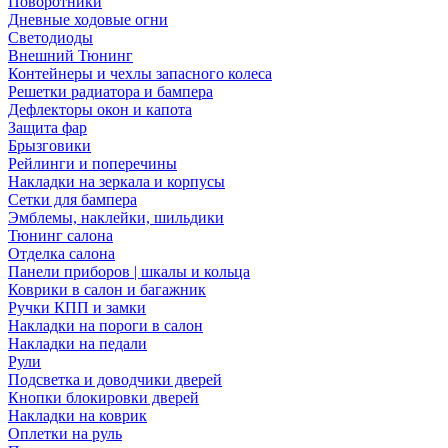
Поворотники
Дневные ходовые огни
Светодиоды
Внешний Тюнинг
Контейнеры и чехлы запасного колеса
Решетки радиатора и бампера
Дефлекторы окон и капота
Защита фар
Брызговики
Рейлинги и поперечины
Накладки на зеркала и корпусы
Сетки для бампера
Эмблемы, наклейки, шильдики
Тюнинг салона
Отделка салона
Панели приборов | шкалы и кольца
Коврики в салон и багажник
Ручки КПП и замки
Накладки на пороги в салон
Накладки на педали
Рули
Подсветка и доводчики дверей
Кнопки блокировки дверей
Накладки на коврик
Оплетки на руль