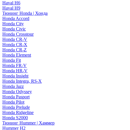
Haval H6
Haval H9
Тюнинг Honda | Хонда
Honda Accord
Honda City
Honda Civic
Honda Crosstour
Honda CR-V
Honda CR-X
Honda CR-Z
Honda Element
Honda Fit
Honda FR-V
Honda HR-V
Honda Insight
Honda Integra, RS-X
Honda Jazz
Honda Odyssey
Honda Pasport
Honda Pilot
Honda Prelude
Honda Ridgeline
Honda S2000
Тюнинг Hummer | Хаммер
Hummer H2