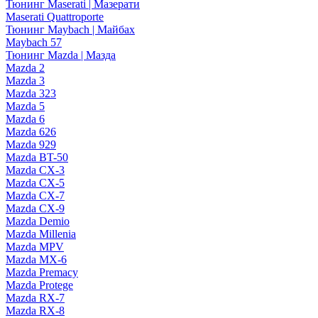
Тюнинг Maserati | Мазерати
Maserati Quattroporte
Тюнинг Maybach | Майбах
Maybach 57
Тюнинг Mazda | Мазда
Mazda 2
Mazda 3
Mazda 323
Mazda 5
Mazda 6
Mazda 626
Mazda 929
Mazda BT-50
Mazda CX-3
Mazda CX-5
Mazda CX-7
Mazda CX-9
Mazda Demio
Mazda Millenia
Mazda MPV
Mazda MX-6
Mazda Premacy
Mazda Protege
Mazda RX-7
Mazda RX-8