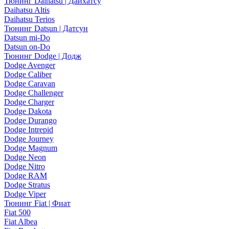
Тюнинг Daihatsu | Дайхатсу
Daihatsu Altis
Daihatsu Terios
Тюнинг Datsun | Датсун
Datsun mi-Do
Datsun on-Do
Тюнинг Dodge | Додж
Dodge Avenger
Dodge Caliber
Dodge Caravan
Dodge Challenger
Dodge Charger
Dodge Dakota
Dodge Durango
Dodge Intrepid
Dodge Journey
Dodge Magnum
Dodge Neon
Dodge Nitro
Dodge RAM
Dodge Stratus
Dodge Viper
Тюнинг Fiat | Фиат
Fiat 500
Fiat Albea