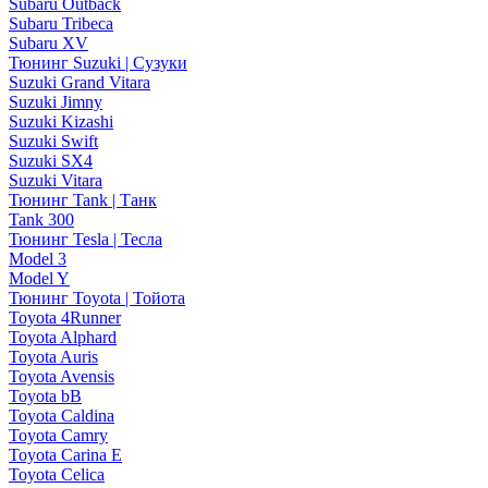
Subaru Outback
Subaru Tribeca
Subaru XV
Тюнинг Suzuki | Сузуки
Suzuki Grand Vitara
Suzuki Jimny
Suzuki Kizashi
Suzuki Swift
Suzuki SX4
Suzuki Vitara
Тюнинг Tank | Танк
Tank 300
Тюнинг Tesla | Тесла
Model 3
Model Y
Тюнинг Toyota | Тойота
Toyota 4Runner
Toyota Alphard
Toyota Auris
Toyota Avensis
Toyota bB
Toyota Caldina
Toyota Camry
Toyota Carina E
Toyota Celica