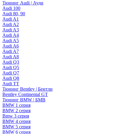
Тюнинг Audi | Ауди
Audi 100
Audi 80, 90
Audi A1
Audi A2
Audi A3
Audi A4
Audi A5
Audi A6
Audi A7
Audi A8
Audi Q3
Audi Q5
Audi Q7
Audi Q8
Audi TT
Тюнинг Bentley | Бентли
Bentley Continental GT
Тюнинг BMW | БМВ
BMW 1 серия
BMW 2 серия
Bmw 3 серия
BMW 4 серия
BMW 5 серия
BMW 6 серия