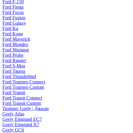
Ford F-150
Ford Fiesta
Ford Focus
Ford Fusion
Ford Galaxy
Ford Ka
Ford Kuga
Ford Maverick
Ford Mondeo
Ford Mustang
Ford Probe
Ford Ranger
Ford S-Max
Ford Taurus
Ford Thunderbird
Ford Tourneo Connect
Ford Tourneo Custom
Ford Transit
Ford Transit Connect
Ford Transit Custom
Тюнинг Geely | Джили
Geely Atlas
Geely Emgrand EC7
Geely Emgrand X7
Geely GC6