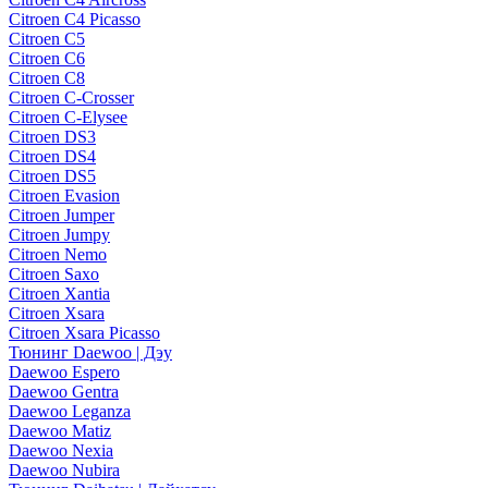
Citroen C4 Picasso
Citroen C5
Citroen C6
Citroen C8
Citroen C-Crosser
Citroen C-Elysee
Citroen DS3
Citroen DS4
Citroen DS5
Citroen Evasion
Citroen Jumper
Citroen Jumpy
Citroen Nemo
Citroen Saxo
Citroen Xantia
Citroen Xsara
Citroen Xsara Picasso
Тюнинг Daewoo | Дэу
Daewoo Espero
Daewoo Gentra
Daewoo Leganza
Daewoo Matiz
Daewoo Nexia
Daewoo Nubira