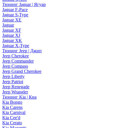
Тюнинг Jaguar | Ягуар
Jaguar F-Pace
Jaguar S-Type
Jaguar XE
Jaguar
Jaguar XF
Jaguar XJ
Jaguar XK
Jaguar X-Type
Тюнинг Jeep | Джип
Jeep Cherokee
Jeep Commander
Jeep Compass
Jeep Grand Cherokee
Jeep Liberty
Jeep Patriot
Jeep Renegade
Jeep Wrangler
Тюнинг Kia | Киа
Kia Bongo
Kia Carens
Kia Carnival
Kia Cee'd
Kia Cerato
Kia Magentis