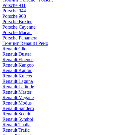
Porsche 911
Porsche 944
Porsche 968
Porsche Boxter
Porsche Cayenne
Porsche Macan
Porsche Panamera
Тюнинг Renault | Рено
Renault Clio
Renault Duster
Renault Fluence
Renault Kangoo
Renault Kaptur
Renault Koleos
Renault Laguna
Renault Latitude
Renault Master
Renault Megane
Renault Modus
Renault Sandero
Renault Scenic
Renault Symbol
Renault Thalia
Renault Trafic