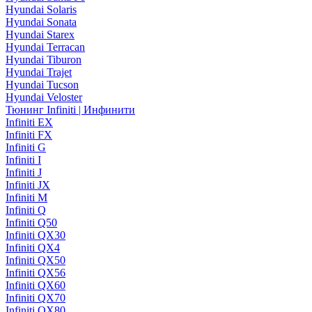
Hyundai Solaris
Hyundai Sonata
Hyundai Starex
Hyundai Terracan
Hyundai Tiburon
Hyundai Trajet
Hyundai Tucson
Hyundai Veloster
Тюнинг Infiniti | Инфинити
Infiniti EX
Infiniti FX
Infiniti G
Infiniti I
Infiniti J
Infiniti JX
Infiniti M
Infiniti Q
Infiniti Q50
Infiniti QX30
Infiniti QX4
Infiniti QX50
Infiniti QX56
Infiniti QX60
Infiniti QX70
Infiniti QX80