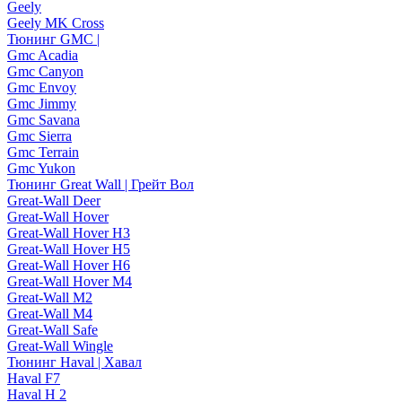
Geely
Geely MK Cross
Тюнинг GMC |
Gmc Acadia
Gmc Canyon
Gmc Envoy
Gmc Jimmy
Gmc Savana
Gmc Sierra
Gmc Terrain
Gmc Yukon
Тюнинг Great Wall | Грейт Вол
Great-Wall Deer
Great-Wall Hover
Great-Wall Hover H3
Great-Wall Hover H5
Great-Wall Hover H6
Great-Wall Hover M4
Great-Wall M2
Great-Wall M4
Great-Wall Safe
Great-Wall Wingle
Тюнинг Haval | Хавал
Haval F7
Haval H 2