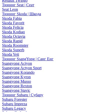
Renault Twingo
Тюнинг Seat | Сеат
Seat Leon
Тюнинг Skoda | Шкода
Skoda Fabia
Skoda Favorit
Skoda Felicia
Skoda Kodiaq
Skoda Octavia
Skoda Rapid
Skoda Roomster
Skoda Superb
Skoda Yeti
Тюнинг SsangYong | Санг Енг
Ssangyong Actyon
Ssangyong Actyon Sport
Ssangyong Korando
Ssangyong Kyron
Ssangyong Musso
Ssangyong Rexton
Ssangyong Stavic
Тюнинг Subaru | Субару
Subaru Forester
Subaru Impreza
Subaru Legacy