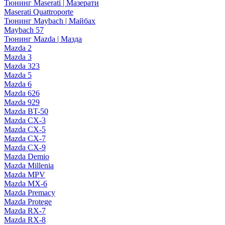
Тюнинг Maserati | Мазерати
Maserati Quattroporte
Тюнинг Maybach | Майбах
Maybach 57
Тюнинг Mazda | Мазда
Mazda 2
Mazda 3
Mazda 323
Mazda 5
Mazda 6
Mazda 626
Mazda 929
Mazda BT-50
Mazda CX-3
Mazda CX-5
Mazda CX-7
Mazda CX-9
Mazda Demio
Mazda Millenia
Mazda MPV
Mazda MX-6
Mazda Premacy
Mazda Protege
Mazda RX-7
Mazda RX-8