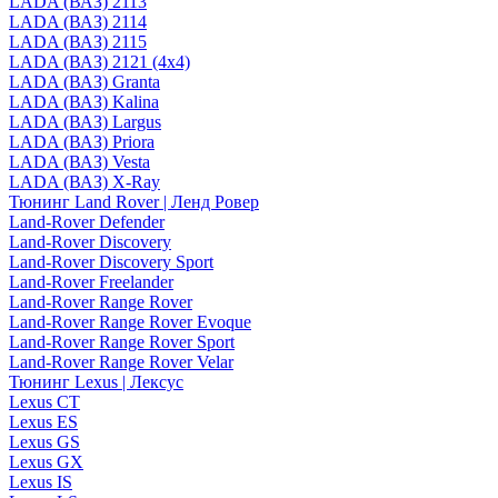
LADA (ВАЗ) 2113
LADA (ВАЗ) 2114
LADA (ВАЗ) 2115
LADA (ВАЗ) 2121 (4x4)
LADA (ВАЗ) Granta
LADA (ВАЗ) Kalina
LADA (ВАЗ) Largus
LADA (ВАЗ) Priora
LADA (ВАЗ) Vesta
LADA (ВАЗ) X-Ray
Тюнинг Land Rover | Ленд Ровер
Land-Rover Defender
Land-Rover Discovery
Land-Rover Discovery Sport
Land-Rover Freelander
Land-Rover Range Rover
Land-Rover Range Rover Evoque
Land-Rover Range Rover Sport
Land-Rover Range Rover Velar
Тюнинг Lexus | Лексус
Lexus CT
Lexus ES
Lexus GS
Lexus GX
Lexus IS