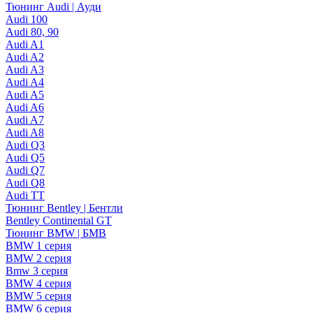
Тюнинг Audi | Ауди
Audi 100
Audi 80, 90
Audi A1
Audi A2
Audi A3
Audi A4
Audi A5
Audi A6
Audi A7
Audi A8
Audi Q3
Audi Q5
Audi Q7
Audi Q8
Audi TT
Тюнинг Bentley | Бентли
Bentley Continental GT
Тюнинг BMW | БМВ
BMW 1 серия
BMW 2 серия
Bmw 3 серия
BMW 4 серия
BMW 5 серия
BMW 6 серия