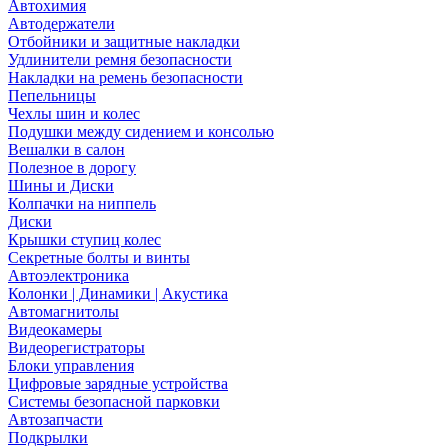
Автохимия
Автодержатели
Отбойники и защитные накладки
Удлинители ремня безопасности
Накладки на ремень безопасности
Пепельницы
Чехлы шин и колес
Подушки между сидением и консолью
Вешалки в салон
Полезное в дорогу
Шины и Диски
Колпачки на ниппель
Диски
Крышки ступиц колес
Секретные болты и винты
Автоэлектроника
Колонки | Динамики | Акустика
Автомагнитолы
Видеокамеры
Видеорегистраторы
Блоки управления
Цифровые зарядные устройства
Системы безопасной парковки
Автозапчасти
Подкрылки