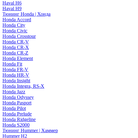
Haval H6
Haval H9
Тюнинг Honda | Хонда
Honda Accord
Honda City
Honda Civic
Honda Crosstour
Honda CR-V
Honda CR-X
Honda CR-Z
Honda Element
Honda Fit
Honda FR-V
Honda HR-V
Honda Insight
Honda Integra, RS-X
Honda Jazz
Honda Odyssey
Honda Pasport
Honda Pilot
Honda Prelude
Honda Ridgeline
Honda S2000
Тюнинг Hummer | Хаммер
Hummer H2