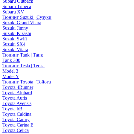
Subaru Outback
Subaru Tribeca
Subaru XV
Тюнинг Suzuki | Сузуки
Suzuki Grand Vitara
Suzuki Jimny
Suzuki Kizashi
Suzuki Swift
Suzuki SX4
Suzuki Vitara
Тюнинг Tank | Танк
Tank 300
Тюнинг Tesla | Тесла
Model 3
Model Y
Тюнинг Toyota | Тойота
Toyota 4Runner
Toyota Alphard
Toyota Auris
Toyota Avensis
Toyota bB
Toyota Caldina
Toyota Camry
Toyota Carina E
Toyota Celica