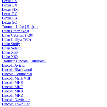
Lexus LS
Lexus LX
Lexus NX
Lexus RC
Lexus RX
Lexus SC
Тюнинг Lifan | Лифан
Lifan Breez (520)
Lifan Cebrium (720)
Lifan Celliya (530)
Lifan Smily
Lifan Solano
Lifan X50
Lifan X60
Тюнинг Lincoln | Линкольн
Lincoln Aviator
Lincoln Blackwood
Lincoln Continental
Lincoln Mark VIII
Lincoln MKS
Lincoln MKT
Lincoln MKX
Lincoln MKZ
Lincoln Navigator
Lincoln Town Car