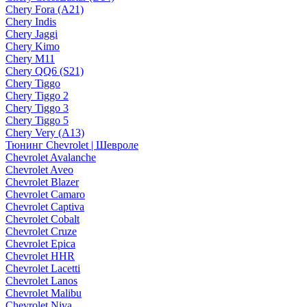
Chery Fora (A21)
Chery Indis
Chery Jaggi
Chery Kimo
Chery M11
Chery QQ6 (S21)
Chery Tiggo
Chery Tiggo 2
Chery Tiggo 3
Chery Tiggo 5
Chery Very (A13)
Тюнинг Chevrolet | Шевроле
Chevrolet Avalanche
Chevrolet Aveo
Chevrolet Blazer
Chevrolet Camaro
Chevrolet Captiva
Chevrolet Cobalt
Chevrolet Cruze
Chevrolet Epica
Chevrolet HHR
Chevrolet Lacetti
Chevrolet Lanos
Chevrolet Malibu
Chevrolet Niva