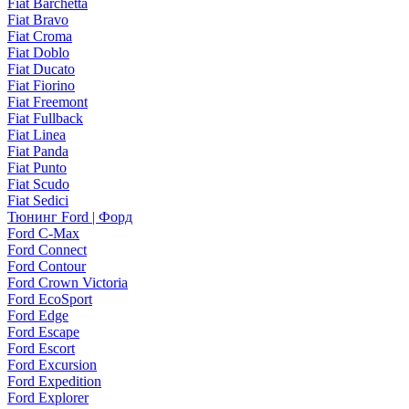
Fiat Barchetta
Fiat Bravo
Fiat Croma
Fiat Doblo
Fiat Ducato
Fiat Fiorino
Fiat Freemont
Fiat Fullback
Fiat Linea
Fiat Panda
Fiat Punto
Fiat Scudo
Fiat Sedici
Тюнинг Ford | Форд
Ford C-Max
Ford Connect
Ford Contour
Ford Crown Victoria
Ford EcoSport
Ford Edge
Ford Escape
Ford Escort
Ford Excursion
Ford Expedition
Ford Explorer