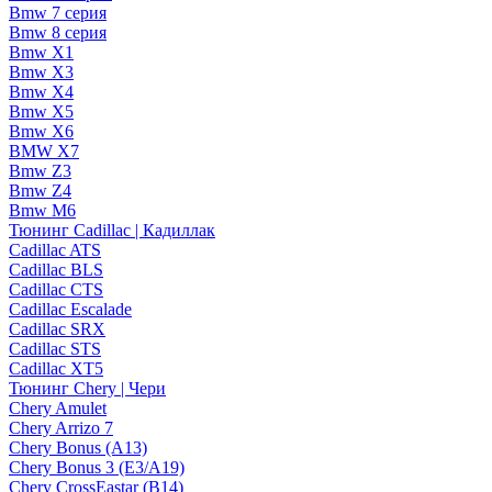
Bmw 7 серия
Bmw 8 серия
Bmw X1
Bmw X3
Bmw X4
Bmw X5
Bmw X6
BMW X7
Bmw Z3
Bmw Z4
Bmw М6
Тюнинг Cadillac | Кадиллак
Cadillac ATS
Cadillac BLS
Cadillac CTS
Cadillac Escalade
Cadillac SRX
Cadillac STS
Cadillac XT5
Тюнинг Chery | Чери
Chery Amulet
Chery Arrizo 7
Chery Bonus (A13)
Chery Bonus 3 (E3/A19)
Chery CrossEastar (B14)