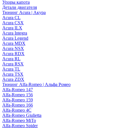
Упоры капота
Детали двигателя
Тюнинг Acura | Акура
Acura CL
Acura CSX
Acura ILX
Acura Integra
Acura Legend
Acura MDX
Acura NSX
Acura RDX
Acura RL
Acura RSX
Acura TL
Acura TSX
Acura ZDX
Тюнинг Alfa-Romeo | Альфа Ромео
Alfa-Romeo 147
Alfa-Romeo 156
Alfa-Romeo 159
Alfa-Romeo 166
Alfa-Romeo 4C
Alfa-Romeo Giulietta
Alfa-Romeo MiTo
Alfa-Romeo Spider