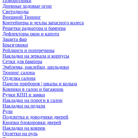
Поворотники
Дневные ходовые огни
Светодиоды
Внешний Тюнинг
Контейнеры и чехлы запасного колеса
Решетки радиатора и бампера
Дефлекторы окон и капота
Защита фар
Брызговики
Рейлинги и поперечины
Накладки на зеркала и корпусы
Сетки для бампера
Эмблемы, наклейки, шильдики
Тюнинг салона
Отделка салона
Панели приборов | шкалы и кольца
Коврики в салон и багажник
Ручки КПП и замки
Накладки на пороги в салон
Накладки на педали
Рули
Подсветка и доводчики дверей
Кнопки блокировки дверей
Накладки на коврик
Оплетки на руль