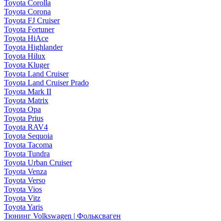
Toyota Corolla
Toyota Corona
Toyota FJ Cruiser
Toyota Fortuner
Toyota HiAce
Toyota Highlander
Toyota Hilux
Toyota Kluger
Toyota Land Cruiser
Toyota Land Cruiser Prado
Toyota Mark II
Toyota Matrix
Toyota Opa
Toyota Prius
Toyota RAV4
Toyota Sequoia
Toyota Tacoma
Toyota Tundra
Toyota Urban Cruiser
Toyota Venza
Toyota Verso
Toyota Vios
Toyota Vitz
Toyota Yaris
Тюнинг Volkswagen | Фольксваген