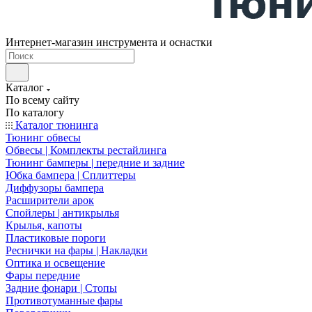
Интернет-магазин инструмента и оснастки
Каталог
По всему сайту
По каталогу
Каталог тюнинга
Тюнинг обвесы
Обвесы | Комплекты рестайлинга
Тюнинг бамперы | передние и задние
Юбка бампера | Сплиттеры
Диффузоры бампера
Расширители арок
Спойлеры | антикрылья
Крылья, капоты
Пластиковые пороги
Реснички на фары | Накладки
Оптика и освещение
Фары передние
Задние фонари | Стопы
Противотуманные фары