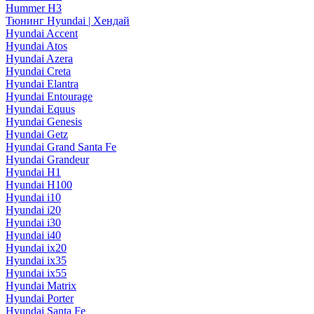
Hummer H3
Тюнинг Hyundai | Хендай
Hyundai Accent
Hyundai Atos
Hyundai Azera
Hyundai Creta
Hyundai Elantra
Hyundai Entourage
Hyundai Equus
Hyundai Genesis
Hyundai Getz
Hyundai Grand Santa Fe
Hyundai Grandeur
Hyundai H1
Hyundai H100
Hyundai i10
Hyundai i20
Hyundai i30
Hyundai i40
Hyundai ix20
Hyundai ix35
Hyundai ix55
Hyundai Matrix
Hyundai Porter
Hyundai Santa Fe