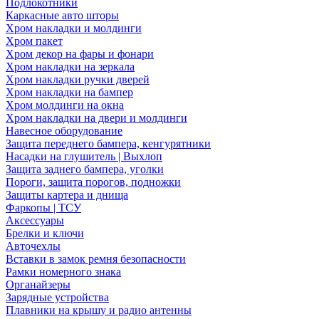
Подлокотники
Каркасные авто шторы
Хром накладки и молдинги
Хром пакет
Хром декор на фары и фонари
Хром накладки на зеркала
Хром накладки ручки дверей
Хром накладки на бампер
Хром молдинги на окна
Хром накладки на двери и молдинги
Навесное оборудование
Защита переднего бампера, кенгурятники
Насадки на глушитель | Выхлоп
Защита заднего бампера, уголки
Пороги, защита порогов, подножки
Защиты картера и днища
Фаркопы | ТСУ
Аксессуары
Брелки и ключи
Авточехлы
Вставки в замок ремня безопасности
Рамки номерного знака
Органайзеры
Зарядные устройства
Плавники на крышу и радио антенны