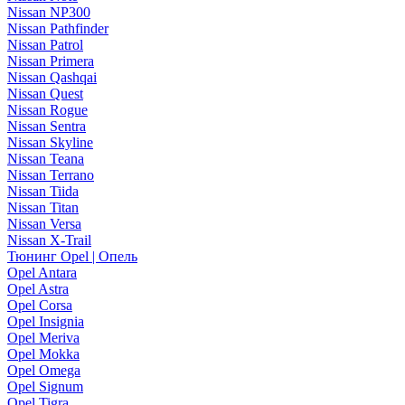
Nissan NP300
Nissan Pathfinder
Nissan Patrol
Nissan Primera
Nissan Qashqai
Nissan Quest
Nissan Rogue
Nissan Sentra
Nissan Skyline
Nissan Teana
Nissan Terrano
Nissan Tiida
Nissan Titan
Nissan Versa
Nissan X-Trail
Тюнинг Opel | Опель
Opel Antara
Opel Astra
Opel Corsa
Opel Insignia
Opel Meriva
Opel Mokka
Opel Omega
Opel Signum
Opel Tigra