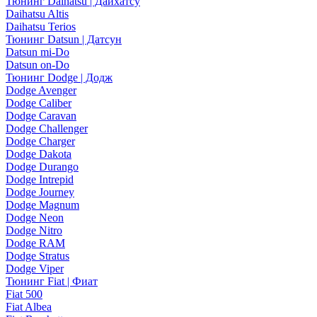
Тюнинг Daihatsu | Дайхатсу
Daihatsu Altis
Daihatsu Terios
Тюнинг Datsun | Датсун
Datsun mi-Do
Datsun on-Do
Тюнинг Dodge | Додж
Dodge Avenger
Dodge Caliber
Dodge Caravan
Dodge Challenger
Dodge Charger
Dodge Dakota
Dodge Durango
Dodge Intrepid
Dodge Journey
Dodge Magnum
Dodge Neon
Dodge Nitro
Dodge RAM
Dodge Stratus
Dodge Viper
Тюнинг Fiat | Фиат
Fiat 500
Fiat Albea