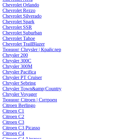
Chevrolet Orlando
Chevrolet Rezzo
Chevrolet Silverado
Chevrolet Spark
Chevrolet SSR
Chevrolet Suburban
Chevrolet Tahoe
Chevrolet TrailBlazer
Тюнинг Chrysler | Крайслер
Chrysler 200
Chrysler 300C
Chrysler 300M
Chrysler Pacifica
Chrysler PT Cruiser
Chrysler Sebring
Chrysler Town&amp;Country
Chrysler Voyager
Тюнинг Citroen | Ситроен
Citroen Berlingo
Citroen C1
Citroen C2
Citroen C3
Citroen C3 Picasso
Citroen C4
Citroen C4 Aircross