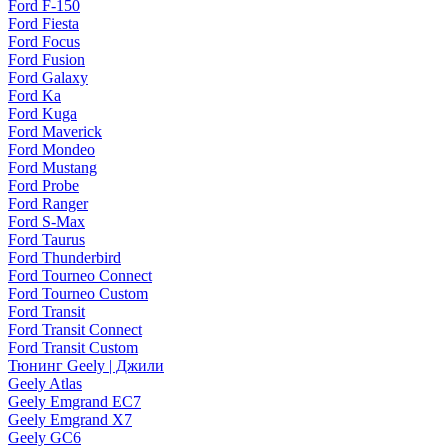
Ford F-150
Ford Fiesta
Ford Focus
Ford Fusion
Ford Galaxy
Ford Ka
Ford Kuga
Ford Maverick
Ford Mondeo
Ford Mustang
Ford Probe
Ford Ranger
Ford S-Max
Ford Taurus
Ford Thunderbird
Ford Tourneo Connect
Ford Tourneo Custom
Ford Transit
Ford Transit Connect
Ford Transit Custom
Тюнинг Geely | Джили
Geely Atlas
Geely Emgrand EC7
Geely Emgrand X7
Geely GC6