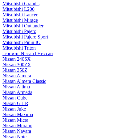
Mitsubishi Grandis
Mitsubishi L200
Mitsubishi Lancer
Mitsubishi Mirage
Mitsubishi Outlander
Mitsubishi Pajero
Mitsubishi Pajero Sport
Mitsubishi Pinin IO
Mitsubishi Triton
Тюнинг Nissan | Ниссан
Nissan 240SX
Nissan 300ZX
Nissan 350Z
Nissan Almera
Nissan Almera Classic
Nissan Altima
Nissan Armada
Nissan Cube
Nissan GT-R
Nissan Juke
Nissan Maxima
Nissan Micra
Nissan Murano
Nissan Navara
Nissan Note