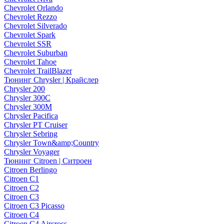
Chevrolet Orlando
Chevrolet Rezzo
Chevrolet Silverado
Chevrolet Spark
Chevrolet SSR
Chevrolet Suburban
Chevrolet Tahoe
Chevrolet TrailBlazer
Тюнинг Chrysler | Крайслер
Chrysler 200
Chrysler 300C
Chrysler 300M
Chrysler Pacifica
Chrysler PT Cruiser
Chrysler Sebring
Chrysler Town&amp;Country
Chrysler Voyager
Тюнинг Citroen | Ситроен
Citroen Berlingo
Citroen C1
Citroen C2
Citroen C3
Citroen C3 Picasso
Citroen C4
Citroen C4 Aircross