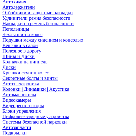
Автохимия
Автодержатели
Отбойники и защитные накладки
Удлинители ремня безопасности
Накладки на ремень безопасности
Пепельницы
Чехлы шин и колес
Подушки между сидением и консолью
Вешалки в салон
Полезное в дорогу
Шины и Диски
Колпачки на ниппель
Диски
Крышки ступиц колес
Секретные болты и винты
Автоэлектроника
Колонки | Динамики | Акустика
Автомагнитолы
Видеокамеры
Видеорегистраторы
Блоки управления
Цифровые зарядные устройства
Системы безопасной парковки
Автозапчасти
Подкрылки