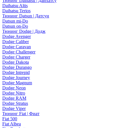
Тюнинг Daihatsu | Дайхатсу
Daihatsu Altis
Daihatsu Terios
Тюнинг Datsun | Датсун
Datsun mi-Do
Datsun on-Do
Тюнинг Dodge | Додж
Dodge Avenger
Dodge Caliber
Dodge Caravan
Dodge Challenger
Dodge Charger
Dodge Dakota
Dodge Durango
Dodge Intrepid
Dodge Journey
Dodge Magnum
Dodge Neon
Dodge Nitro
Dodge RAM
Dodge Stratus
Dodge Viper
Тюнинг Fiat | Фиат
Fiat 500
Fiat Albea