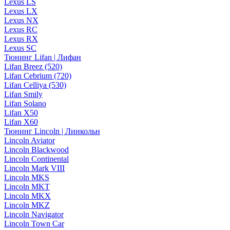
Lexus LS
Lexus LX
Lexus NX
Lexus RC
Lexus RX
Lexus SC
Тюнинг Lifan | Лифан
Lifan Breez (520)
Lifan Cebrium (720)
Lifan Celliya (530)
Lifan Smily
Lifan Solano
Lifan X50
Lifan X60
Тюнинг Lincoln | Линкольн
Lincoln Aviator
Lincoln Blackwood
Lincoln Continental
Lincoln Mark VIII
Lincoln MKS
Lincoln MKT
Lincoln MKX
Lincoln MKZ
Lincoln Navigator
Lincoln Town Car