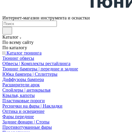
Интернет-магазин инструмента и оснастки
Каталог
По всему сайту
По каталогу
Каталог тюнинга
Тюнинг обвесы
Обвесы | Комплекты рестайлинга
Тюнинг бамперы | передние и задние
Юбка бампера | Сплиттеры
Диффузоры бампера
Расширители арок
Спойлеры | антикрылья
Крылья, капоты
Пластиковые пороги
Реснички на фары | Накладки
Оптика и освещение
Фары передние
Задние фонари | Стопы
Противотуманные фары