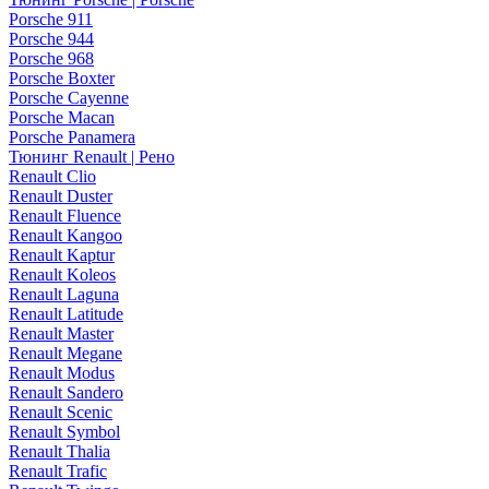
Porsche 911
Porsche 944
Porsche 968
Porsche Boxter
Porsche Cayenne
Porsche Macan
Porsche Panamera
Тюнинг Renault | Рено
Renault Clio
Renault Duster
Renault Fluence
Renault Kangoo
Renault Kaptur
Renault Koleos
Renault Laguna
Renault Latitude
Renault Master
Renault Megane
Renault Modus
Renault Sandero
Renault Scenic
Renault Symbol
Renault Thalia
Renault Trafic