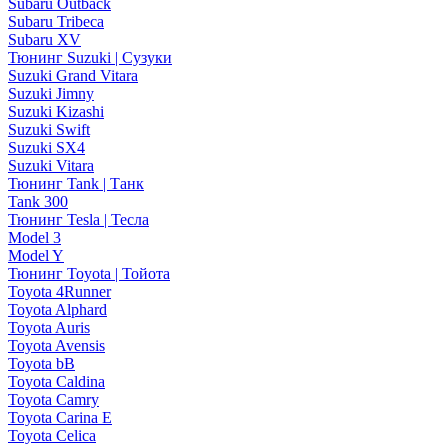
Subaru Outback
Subaru Tribeca
Subaru XV
Тюнинг Suzuki | Сузуки
Suzuki Grand Vitara
Suzuki Jimny
Suzuki Kizashi
Suzuki Swift
Suzuki SX4
Suzuki Vitara
Тюнинг Tank | Танк
Tank 300
Тюнинг Tesla | Тесла
Model 3
Model Y
Тюнинг Toyota | Тойота
Toyota 4Runner
Toyota Alphard
Toyota Auris
Toyota Avensis
Toyota bB
Toyota Caldina
Toyota Camry
Toyota Carina E
Toyota Celica