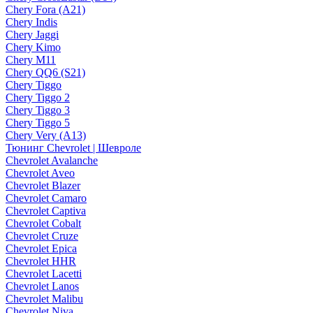
Chery Fora (A21)
Chery Indis
Chery Jaggi
Chery Kimo
Chery M11
Chery QQ6 (S21)
Chery Tiggo
Chery Tiggo 2
Chery Tiggo 3
Chery Tiggo 5
Chery Very (A13)
Тюнинг Chevrolet | Шевроле
Chevrolet Avalanche
Chevrolet Aveo
Chevrolet Blazer
Chevrolet Camaro
Chevrolet Captiva
Chevrolet Cobalt
Chevrolet Cruze
Chevrolet Epica
Chevrolet HHR
Chevrolet Lacetti
Chevrolet Lanos
Chevrolet Malibu
Chevrolet Niva