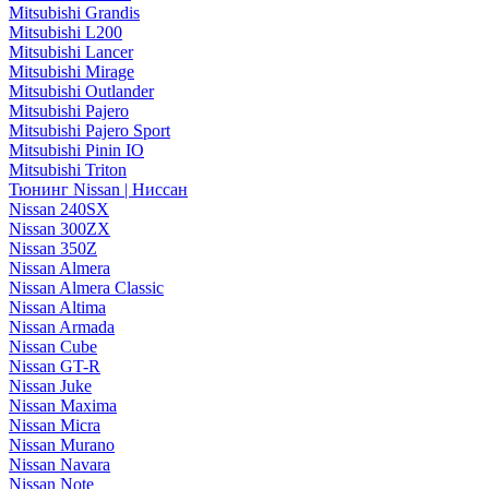
Mitsubishi Grandis
Mitsubishi L200
Mitsubishi Lancer
Mitsubishi Mirage
Mitsubishi Outlander
Mitsubishi Pajero
Mitsubishi Pajero Sport
Mitsubishi Pinin IO
Mitsubishi Triton
Тюнинг Nissan | Ниссан
Nissan 240SX
Nissan 300ZX
Nissan 350Z
Nissan Almera
Nissan Almera Classic
Nissan Altima
Nissan Armada
Nissan Cube
Nissan GT-R
Nissan Juke
Nissan Maxima
Nissan Micra
Nissan Murano
Nissan Navara
Nissan Note