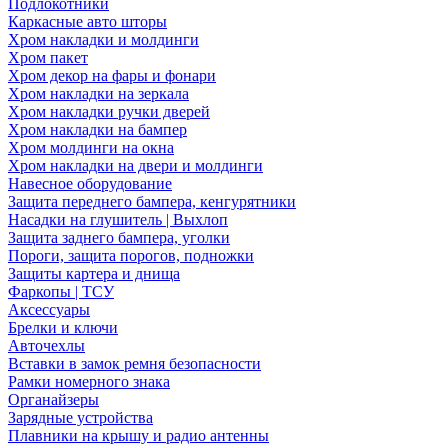
Подлокотники
Каркасные авто шторы
Хром накладки и молдинги
Хром пакет
Хром декор на фары и фонари
Хром накладки на зеркала
Хром накладки ручки дверей
Хром накладки на бампер
Хром молдинги на окна
Хром накладки на двери и молдинги
Навесное оборудование
Защита переднего бампера, кенгурятники
Насадки на глушитель | Выхлоп
Защита заднего бампера, уголки
Пороги, защита порогов, подножки
Защиты картера и днища
Фаркопы | ТСУ
Аксессуары
Брелки и ключи
Авточехлы
Вставки в замок ремня безопасности
Рамки номерного знака
Органайзеры
Зарядные устройства
Плавники на крышу и радио антенны