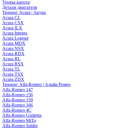
Упоры капота
Детали двигателя
Тюнинг Acura | Акура
Acura CL
Acura CSX
Acura ILX
Acura Integra
Acura Legend
Acura MDX
Acura NSX
Acura RDX
Acura RL
Acura RSX
Acura TL
Acura TSX
Acura ZDX
Тюнинг Alfa-Romeo | Альфа Ромео
Alfa-Romeo 147
Alfa-Romeo 156
Alfa-Romeo 159
Alfa-Romeo 166
Alfa-Romeo 4C
Alfa-Romeo Giulietta
Alfa-Romeo MiTo
Alfa-Romeo Spider