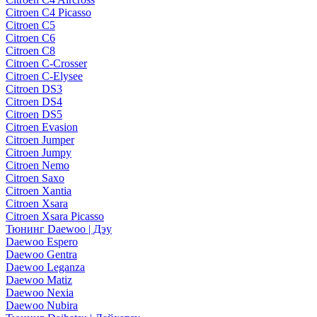
Citroen C4 Picasso
Citroen C5
Citroen C6
Citroen C8
Citroen C-Crosser
Citroen C-Elysee
Citroen DS3
Citroen DS4
Citroen DS5
Citroen Evasion
Citroen Jumper
Citroen Jumpy
Citroen Nemo
Citroen Saxo
Citroen Xantia
Citroen Xsara
Citroen Xsara Picasso
Тюнинг Daewoo | Дэу
Daewoo Espero
Daewoo Gentra
Daewoo Leganza
Daewoo Matiz
Daewoo Nexia
Daewoo Nubira