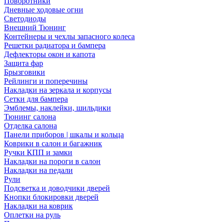
Поворотники
Дневные ходовые огни
Светодиоды
Внешний Тюнинг
Контейнеры и чехлы запасного колеса
Решетки радиатора и бампера
Дефлекторы окон и капота
Защита фар
Брызговики
Рейлинги и поперечины
Накладки на зеркала и корпусы
Сетки для бампера
Эмблемы, наклейки, шильдики
Тюнинг салона
Отделка салона
Панели приборов | шкалы и кольца
Коврики в салон и багажник
Ручки КПП и замки
Накладки на пороги в салон
Накладки на педали
Рули
Подсветка и доводчики дверей
Кнопки блокировки дверей
Накладки на коврик
Оплетки на руль