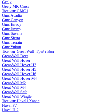
Geely
Geely MK Cross
Тюнинг GMC |
Gmc Acadia
Gmc Canyon
Gmc Envoy
Gmc Jimmy
Gmc Savana
Gmc Sierra
Gmc Terrain
Gmc Yukon
Тюнинг Great Wall | Грейт Вол
Great-Wall Deer
Great-Wall Hover
Great-Wall Hover H3
Great-Wall Hover H5
Great-Wall Hover H6
Great-Wall Hover M4
Great-Wall M2
Great-Wall M4
Great-Wall Safe
Great-Wall Wingle
Тюнинг Haval | Хавал
Haval F7
Haval H 2