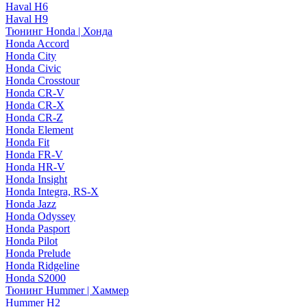
Haval H6
Haval H9
Тюнинг Honda | Хонда
Honda Accord
Honda City
Honda Civic
Honda Crosstour
Honda CR-V
Honda CR-X
Honda CR-Z
Honda Element
Honda Fit
Honda FR-V
Honda HR-V
Honda Insight
Honda Integra, RS-X
Honda Jazz
Honda Odyssey
Honda Pasport
Honda Pilot
Honda Prelude
Honda Ridgeline
Honda S2000
Тюнинг Hummer | Хаммер
Hummer H2