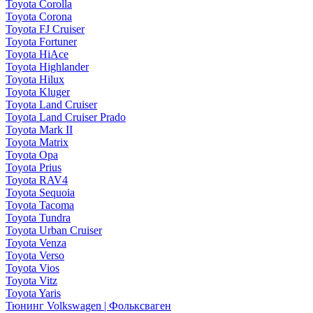
Toyota Corolla
Toyota Corona
Toyota FJ Cruiser
Toyota Fortuner
Toyota HiAce
Toyota Highlander
Toyota Hilux
Toyota Kluger
Toyota Land Cruiser
Toyota Land Cruiser Prado
Toyota Mark II
Toyota Matrix
Toyota Opa
Toyota Prius
Toyota RAV4
Toyota Sequoia
Toyota Tacoma
Toyota Tundra
Toyota Urban Cruiser
Toyota Venza
Toyota Verso
Toyota Vios
Toyota Vitz
Toyota Yaris
Тюнинг Volkswagen | Фольксваген