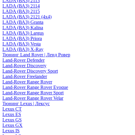
LADA (ВАЗ) 2113
LADA (ВАЗ) 2114
LADA (ВАЗ) 2115
LADA (ВАЗ) 2121 (4x4)
LADA (ВАЗ) Granta
LADA (ВАЗ) Kalina
LADA (ВАЗ) Largus
LADA (ВАЗ) Priora
LADA (ВАЗ) Vesta
LADA (ВАЗ) X-Ray
Тюнинг Land Rover | Ленд Ровер
Land-Rover Defender
Land-Rover Discovery
Land-Rover Discovery Sport
Land-Rover Freelander
Land-Rover Range Rover
Land-Rover Range Rover Evoque
Land-Rover Range Rover Sport
Land-Rover Range Rover Velar
Тюнинг Lexus | Лексус
Lexus CT
Lexus ES
Lexus GS
Lexus GX
Lexus IS