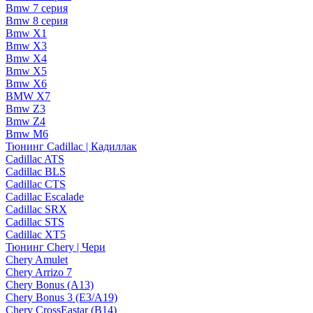
Bmw 7 серия
Bmw 8 серия
Bmw X1
Bmw X3
Bmw X4
Bmw X5
Bmw X6
BMW X7
Bmw Z3
Bmw Z4
Bmw М6
Тюнинг Cadillac | Кадиллак
Cadillac ATS
Cadillac BLS
Cadillac CTS
Cadillac Escalade
Cadillac SRX
Cadillac STS
Cadillac XT5
Тюнинг Chery | Чери
Chery Amulet
Chery Arrizo 7
Chery Bonus (A13)
Chery Bonus 3 (E3/A19)
Chery CrossEastar (B14)