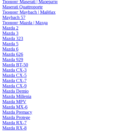
Тюнинг Maserati | Мазерати
Maserati Quattroporte
Тюнинг Maybach | Майбах
Maybach 57
Тюнинг Mazda | Мазда
Mazda 2
Mazda 3
Mazda 323
Mazda 5
Mazda 6
Mazda 626
Mazda 929
Mazda BT-50
Mazda CX-3
Mazda CX-5
Mazda CX-7
Mazda CX-9
Mazda Demio
Mazda Millenia
Mazda MPV
Mazda MX-6
Mazda Premacy
Mazda Protege
Mazda RX-7
Mazda RX-8