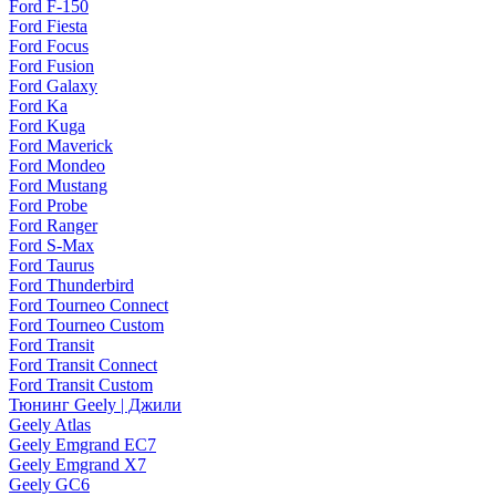
Ford F-150
Ford Fiesta
Ford Focus
Ford Fusion
Ford Galaxy
Ford Ka
Ford Kuga
Ford Maverick
Ford Mondeo
Ford Mustang
Ford Probe
Ford Ranger
Ford S-Max
Ford Taurus
Ford Thunderbird
Ford Tourneo Connect
Ford Tourneo Custom
Ford Transit
Ford Transit Connect
Ford Transit Custom
Тюнинг Geely | Джили
Geely Atlas
Geely Emgrand EC7
Geely Emgrand X7
Geely GC6