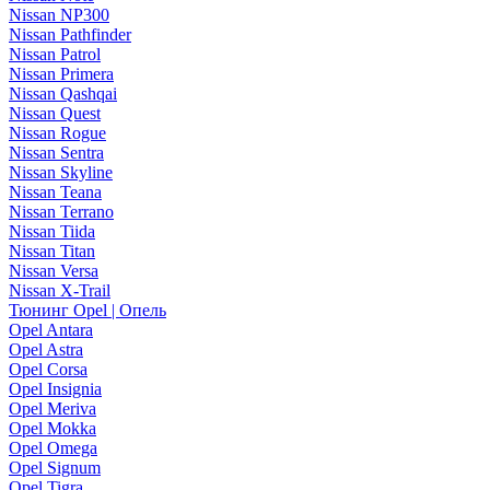
Nissan NP300
Nissan Pathfinder
Nissan Patrol
Nissan Primera
Nissan Qashqai
Nissan Quest
Nissan Rogue
Nissan Sentra
Nissan Skyline
Nissan Teana
Nissan Terrano
Nissan Tiida
Nissan Titan
Nissan Versa
Nissan X-Trail
Тюнинг Opel | Опель
Opel Antara
Opel Astra
Opel Corsa
Opel Insignia
Opel Meriva
Opel Mokka
Opel Omega
Opel Signum
Opel Tigra