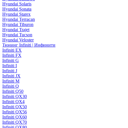
Hyundai Solaris
Hyundai Sonata
Hyundai Starex
Hyundai Terracan
Hyundai Tiburon
Hyundai Trajet
Hyundai Tucson
Hyundai Veloster
Тюнинг Infiniti | Инфинити
Infiniti EX
Infiniti FX
Infiniti G
Infiniti I
Infiniti J
Infiniti JX
Infiniti M
Infiniti Q
Infiniti Q50
Infiniti QX30
Infiniti QX4
Infiniti QX50
Infiniti QX56
Infiniti QX60
Infiniti QX70
Infiniti QX80