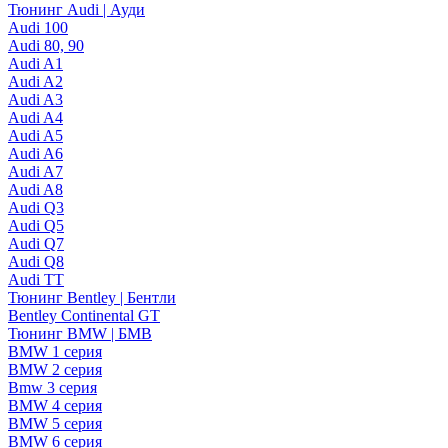
Тюнинг Audi | Ауди
Audi 100
Audi 80, 90
Audi A1
Audi A2
Audi A3
Audi A4
Audi A5
Audi A6
Audi A7
Audi A8
Audi Q3
Audi Q5
Audi Q7
Audi Q8
Audi TT
Тюнинг Bentley | Бентли
Bentley Continental GT
Тюнинг BMW | БМВ
BMW 1 серия
BMW 2 серия
Bmw 3 серия
BMW 4 серия
BMW 5 серия
BMW 6 серия