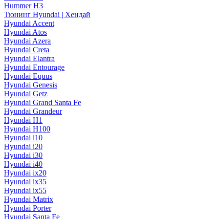
Hummer H3
Тюнинг Hyundai | Хендай
Hyundai Accent
Hyundai Atos
Hyundai Azera
Hyundai Creta
Hyundai Elantra
Hyundai Entourage
Hyundai Equus
Hyundai Genesis
Hyundai Getz
Hyundai Grand Santa Fe
Hyundai Grandeur
Hyundai H1
Hyundai H100
Hyundai i10
Hyundai i20
Hyundai i30
Hyundai i40
Hyundai ix20
Hyundai ix35
Hyundai ix55
Hyundai Matrix
Hyundai Porter
Hyundai Santa Fe