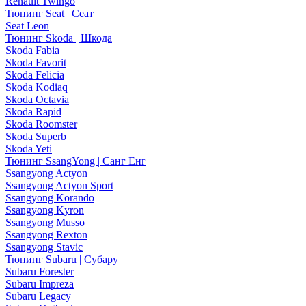
Renault Twingo
Тюнинг Seat | Сеат
Seat Leon
Тюнинг Skoda | Шкода
Skoda Fabia
Skoda Favorit
Skoda Felicia
Skoda Kodiaq
Skoda Octavia
Skoda Rapid
Skoda Roomster
Skoda Superb
Skoda Yeti
Тюнинг SsangYong | Санг Енг
Ssangyong Actyon
Ssangyong Actyon Sport
Ssangyong Korando
Ssangyong Kyron
Ssangyong Musso
Ssangyong Rexton
Ssangyong Stavic
Тюнинг Subaru | Субару
Subaru Forester
Subaru Impreza
Subaru Legacy