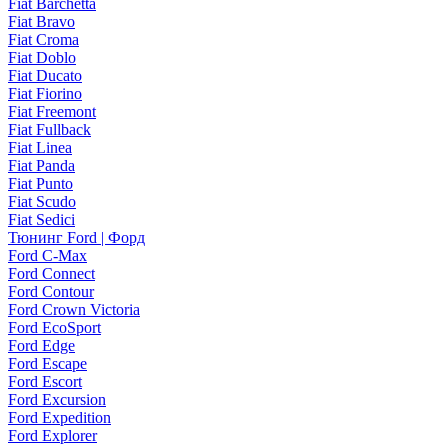
Fiat Barchetta
Fiat Bravo
Fiat Croma
Fiat Doblo
Fiat Ducato
Fiat Fiorino
Fiat Freemont
Fiat Fullback
Fiat Linea
Fiat Panda
Fiat Punto
Fiat Scudo
Fiat Sedici
Тюнинг Ford | Форд
Ford C-Max
Ford Connect
Ford Contour
Ford Crown Victoria
Ford EcoSport
Ford Edge
Ford Escape
Ford Escort
Ford Excursion
Ford Expedition
Ford Explorer