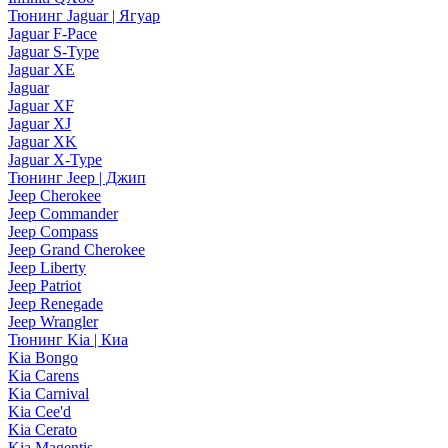
Тюнинг Jaguar | Ягуар
Jaguar F-Pace
Jaguar S-Type
Jaguar XE
Jaguar
Jaguar XF
Jaguar XJ
Jaguar XK
Jaguar X-Type
Тюнинг Jeep | Джип
Jeep Cherokee
Jeep Commander
Jeep Compass
Jeep Grand Cherokee
Jeep Liberty
Jeep Patriot
Jeep Renegade
Jeep Wrangler
Тюнинг Kia | Киа
Kia Bongo
Kia Carens
Kia Carnival
Kia Cee'd
Kia Cerato
Kia Magentis