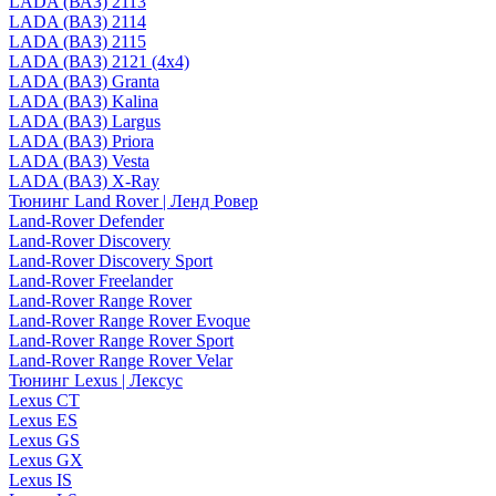
LADA (ВАЗ) 2113
LADA (ВАЗ) 2114
LADA (ВАЗ) 2115
LADA (ВАЗ) 2121 (4x4)
LADA (ВАЗ) Granta
LADA (ВАЗ) Kalina
LADA (ВАЗ) Largus
LADA (ВАЗ) Priora
LADA (ВАЗ) Vesta
LADA (ВАЗ) X-Ray
Тюнинг Land Rover | Ленд Ровер
Land-Rover Defender
Land-Rover Discovery
Land-Rover Discovery Sport
Land-Rover Freelander
Land-Rover Range Rover
Land-Rover Range Rover Evoque
Land-Rover Range Rover Sport
Land-Rover Range Rover Velar
Тюнинг Lexus | Лексус
Lexus CT
Lexus ES
Lexus GS
Lexus GX
Lexus IS