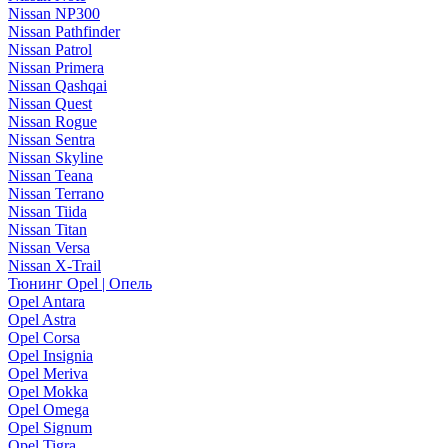
Nissan NP300
Nissan Pathfinder
Nissan Patrol
Nissan Primera
Nissan Qashqai
Nissan Quest
Nissan Rogue
Nissan Sentra
Nissan Skyline
Nissan Teana
Nissan Terrano
Nissan Tiida
Nissan Titan
Nissan Versa
Nissan X-Trail
Тюнинг Opel | Опель
Opel Antara
Opel Astra
Opel Corsa
Opel Insignia
Opel Meriva
Opel Mokka
Opel Omega
Opel Signum
Opel Tigra