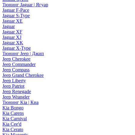
Тюнинг Jaguar | Ягуар
Jaguar F-Pace
Jaguar S-Type
Jaguar XE
Jaguar
Jaguar XF
Jaguar XJ
Jaguar XK
Jaguar X-Type
Тюнинг Jeep | Джип
Jeep Cherokee
Jeep Commander
Jeep Compass
Jeep Grand Cherokee
Jeep Liberty
Jeep Patriot
Jeep Renegade
Jeep Wrangler
Тюнинг Kia | Киа
Kia Bongo
Kia Carens
Kia Carnival
Kia Cee'd
Kia Cerato
Kia Magentis