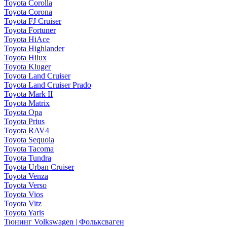
Toyota Corolla
Toyota Corona
Toyota FJ Cruiser
Toyota Fortuner
Toyota HiAce
Toyota Highlander
Toyota Hilux
Toyota Kluger
Toyota Land Cruiser
Toyota Land Cruiser Prado
Toyota Mark II
Toyota Matrix
Toyota Opa
Toyota Prius
Toyota RAV4
Toyota Sequoia
Toyota Tacoma
Toyota Tundra
Toyota Urban Cruiser
Toyota Venza
Toyota Verso
Toyota Vios
Toyota Vitz
Toyota Yaris
Тюнинг Volkswagen | Фольксваген