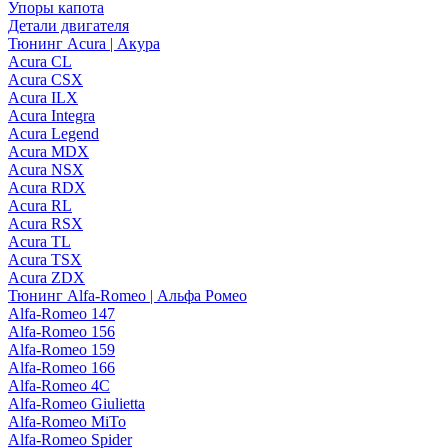
Упоры капота
Детали двигателя
Тюнинг Acura | Акура
Acura CL
Acura CSX
Acura ILX
Acura Integra
Acura Legend
Acura MDX
Acura NSX
Acura RDX
Acura RL
Acura RSX
Acura TL
Acura TSX
Acura ZDX
Тюнинг Alfa-Romeo | Альфа Ромео
Alfa-Romeo 147
Alfa-Romeo 156
Alfa-Romeo 159
Alfa-Romeo 166
Alfa-Romeo 4C
Alfa-Romeo Giulietta
Alfa-Romeo MiTo
Alfa-Romeo Spider