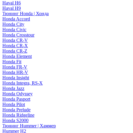
Haval H6
Haval H9
Тюнинг Honda | Хонда
Honda Accord
Honda City
Honda Civic
Honda Crosstour
Honda CR-V
Honda CR-X
Honda CR-Z
Honda Element
Honda Fit
Honda FR-V
Honda HR-V
Honda Insight
Honda Integra, RS-X
Honda Jazz
Honda Odyssey
Honda Pasport
Honda Pilot
Honda Prelude
Honda Ridgeline
Honda S2000
Тюнинг Hummer | Хаммер
Hummer H2