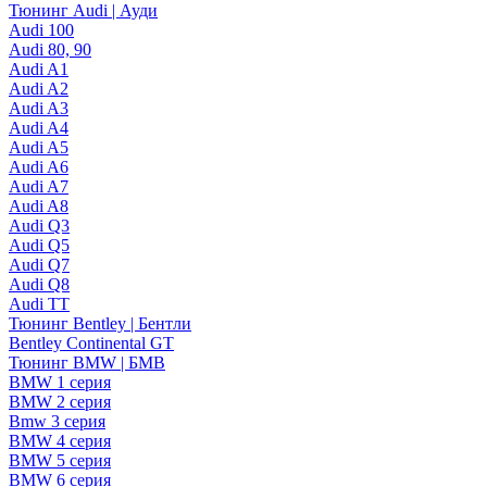
Тюнинг Audi | Ауди
Audi 100
Audi 80, 90
Audi A1
Audi A2
Audi A3
Audi A4
Audi A5
Audi A6
Audi A7
Audi A8
Audi Q3
Audi Q5
Audi Q7
Audi Q8
Audi TT
Тюнинг Bentley | Бентли
Bentley Continental GT
Тюнинг BMW | БМВ
BMW 1 серия
BMW 2 серия
Bmw 3 серия
BMW 4 серия
BMW 5 серия
BMW 6 серия