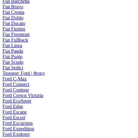
Fiat Barchetta
Fiat Bravo
Fiat Croma
Fiat Doblo
Fiat Ducato
Fiat Fiorino
Fiat Freemont
Fiat Fullback
Fiat Linea
Fiat Panda
Fiat Punto
Fiat Scudo
Fiat Sedici
Тюнинг Ford | Форд
Ford C-Max
Ford Connect
Ford Contour
Ford Crown Victoria
Ford EcoSport
Ford Edge
Ford Escape
Ford Escort
Ford Excursion
Ford Expedition
Ford Explorer