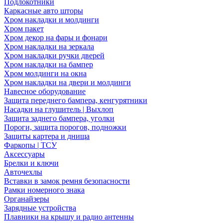
Подлокотники
Каркасные авто шторы
Хром накладки и молдинги
Хром пакет
Хром декор на фары и фонари
Хром накладки на зеркала
Хром накладки ручки дверей
Хром накладки на бампер
Хром молдинги на окна
Хром накладки на двери и молдинги
Навесное оборудование
Защита переднего бампера, кенгурятники
Насадки на глушитель | Выхлоп
Защита заднего бампера, уголки
Пороги, защита порогов, подножки
Защиты картера и днища
Фаркопы | ТСУ
Аксессуары
Брелки и ключи
Авточехлы
Вставки в замок ремня безопасности
Рамки номерного знака
Органайзеры
Зарядные устройства
Плавники на крышу и радио антенны