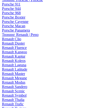
Porsche 911
Porsche 944
Porsche 968
Porsche Boxter
Porsche Cayenne
Porsche Macan
Porsche Panamera
Тюнинг Renault | Рено
Renault Clio
Renault Duster
Renault Fluence
Renault Kangoo
Renault Kaptur
Renault Koleos
Renault Laguna
Renault Latitude
Renault Master
Renault Megane
Renault Modus
Renault Sandero
Renault Scenic
Renault Symbol
Renault Thalia
Renault Trafic