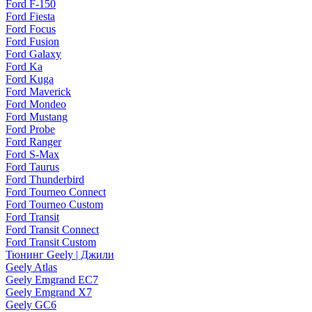
Ford F-150
Ford Fiesta
Ford Focus
Ford Fusion
Ford Galaxy
Ford Ka
Ford Kuga
Ford Maverick
Ford Mondeo
Ford Mustang
Ford Probe
Ford Ranger
Ford S-Max
Ford Taurus
Ford Thunderbird
Ford Tourneo Connect
Ford Tourneo Custom
Ford Transit
Ford Transit Connect
Ford Transit Custom
Тюнинг Geely | Джили
Geely Atlas
Geely Emgrand EC7
Geely Emgrand X7
Geely GC6