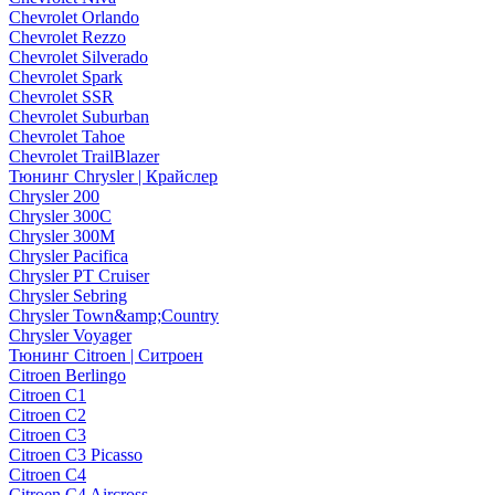
Chevrolet Orlando
Chevrolet Rezzo
Chevrolet Silverado
Chevrolet Spark
Chevrolet SSR
Chevrolet Suburban
Chevrolet Tahoe
Chevrolet TrailBlazer
Тюнинг Chrysler | Крайслер
Chrysler 200
Chrysler 300C
Chrysler 300M
Chrysler Pacifica
Chrysler PT Cruiser
Chrysler Sebring
Chrysler Town&amp;Country
Chrysler Voyager
Тюнинг Citroen | Ситроен
Citroen Berlingo
Citroen C1
Citroen C2
Citroen C3
Citroen C3 Picasso
Citroen C4
Citroen C4 Aircross