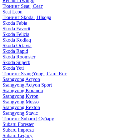
Renault Twingo
Тюнинг Seat | Сеат
Seat Leon
Тюнинг Skoda | Шкода
Skoda Fabia
Skoda Favorit
Skoda Felicia
Skoda Kodiaq
Skoda Octavia
Skoda Rapid
Skoda Roomster
Skoda Superb
Skoda Yeti
Тюнинг SsangYong | Санг Енг
Ssangyong Actyon
Ssangyong Actyon Sport
Ssangyong Korando
Ssangyong Kyron
Ssangyong Musso
Ssangyong Rexton
Ssangyong Stavic
Тюнинг Subaru | Субару
Subaru Forester
Subaru Impreza
Subaru Legacy