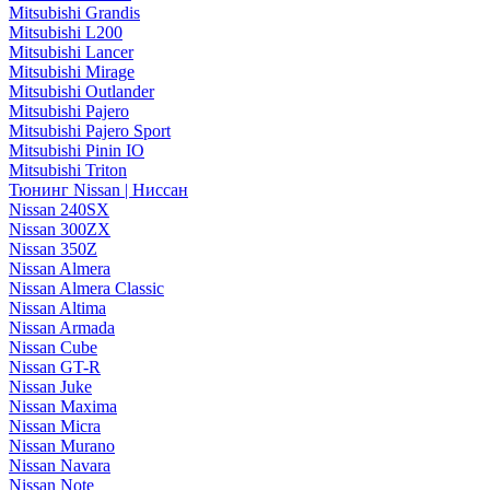
Mitsubishi Grandis
Mitsubishi L200
Mitsubishi Lancer
Mitsubishi Mirage
Mitsubishi Outlander
Mitsubishi Pajero
Mitsubishi Pajero Sport
Mitsubishi Pinin IO
Mitsubishi Triton
Тюнинг Nissan | Ниссан
Nissan 240SX
Nissan 300ZX
Nissan 350Z
Nissan Almera
Nissan Almera Classic
Nissan Altima
Nissan Armada
Nissan Cube
Nissan GT-R
Nissan Juke
Nissan Maxima
Nissan Micra
Nissan Murano
Nissan Navara
Nissan Note