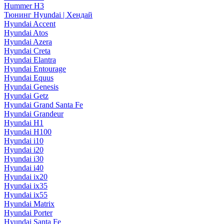
Hummer H3
Тюнинг Hyundai | Хендай
Hyundai Accent
Hyundai Atos
Hyundai Azera
Hyundai Creta
Hyundai Elantra
Hyundai Entourage
Hyundai Equus
Hyundai Genesis
Hyundai Getz
Hyundai Grand Santa Fe
Hyundai Grandeur
Hyundai H1
Hyundai H100
Hyundai i10
Hyundai i20
Hyundai i30
Hyundai i40
Hyundai ix20
Hyundai ix35
Hyundai ix55
Hyundai Matrix
Hyundai Porter
Hyundai Santa Fe