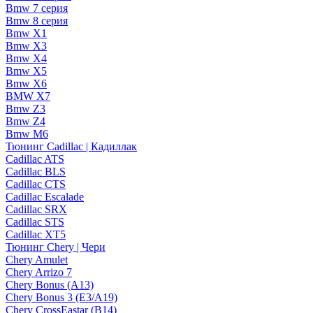
Bmw 7 серия
Bmw 8 серия
Bmw X1
Bmw X3
Bmw X4
Bmw X5
Bmw X6
BMW X7
Bmw Z3
Bmw Z4
Bmw М6
Тюнинг Cadillac | Кадиллак
Cadillac ATS
Cadillac BLS
Cadillac CTS
Cadillac Escalade
Cadillac SRX
Cadillac STS
Cadillac XT5
Тюнинг Chery | Чери
Chery Amulet
Chery Arrizo 7
Chery Bonus (A13)
Chery Bonus 3 (E3/A19)
Chery CrossEastar (B14)