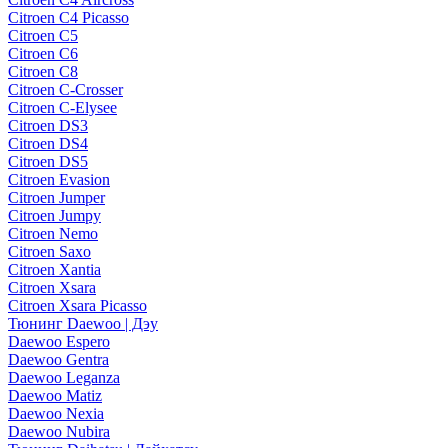
Citroen C4 Picasso
Citroen C5
Citroen C6
Citroen C8
Citroen C-Crosser
Citroen C-Elysee
Citroen DS3
Citroen DS4
Citroen DS5
Citroen Evasion
Citroen Jumper
Citroen Jumpy
Citroen Nemo
Citroen Saxo
Citroen Xantia
Citroen Xsara
Citroen Xsara Picasso
Тюнинг Daewoo | Дэу
Daewoo Espero
Daewoo Gentra
Daewoo Leganza
Daewoo Matiz
Daewoo Nexia
Daewoo Nubira