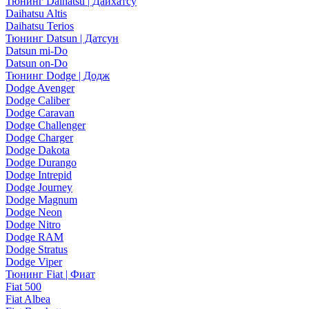
Тюнинг Daihatsu | Дайхатсу
Daihatsu Altis
Daihatsu Terios
Тюнинг Datsun | Датсун
Datsun mi-Do
Datsun on-Do
Тюнинг Dodge | Додж
Dodge Avenger
Dodge Caliber
Dodge Caravan
Dodge Challenger
Dodge Charger
Dodge Dakota
Dodge Durango
Dodge Intrepid
Dodge Journey
Dodge Magnum
Dodge Neon
Dodge Nitro
Dodge RAM
Dodge Stratus
Dodge Viper
Тюнинг Fiat | Фиат
Fiat 500
Fiat Albea