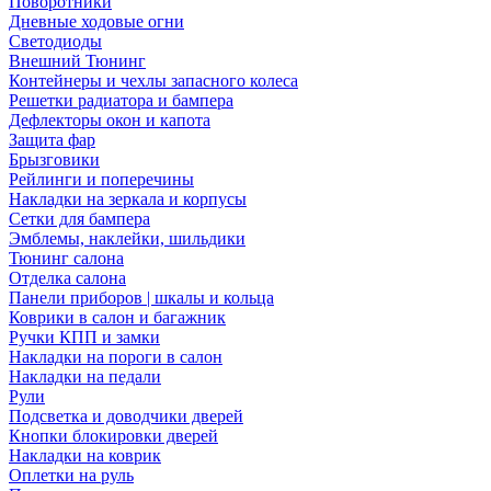
Поворотники
Дневные ходовые огни
Светодиоды
Внешний Тюнинг
Контейнеры и чехлы запасного колеса
Решетки радиатора и бампера
Дефлекторы окон и капота
Защита фар
Брызговики
Рейлинги и поперечины
Накладки на зеркала и корпусы
Сетки для бампера
Эмблемы, наклейки, шильдики
Тюнинг салона
Отделка салона
Панели приборов | шкалы и кольца
Коврики в салон и багажник
Ручки КПП и замки
Накладки на пороги в салон
Накладки на педали
Рули
Подсветка и доводчики дверей
Кнопки блокировки дверей
Накладки на коврик
Оплетки на руль