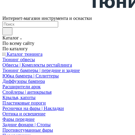
Интернет-магазин инструмента и оснастки
Каталог
По всему сайту
По каталогу
Каталог тюнинга
Тюнинг обвесы
Обвесы | Комплекты рестайлинга
Тюнинг бамперы | передние и задние
Юбка бампера | Сплиттеры
Диффузоры бампера
Расширители арок
Спойлеры | антикрылья
Крылья, капоты
Пластиковые пороги
Реснички на фары | Накладки
Оптика и освещение
Фары передние
Задние фонари | Стопы
Противотуманные фары