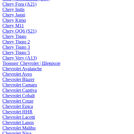
Chery Fora (A21)
Chery Indis
Chery Jaggi
Chery Kimo
Chery M11
Chery QQ6 (S21)
Chery Tiggo
Chery Tiggo 2
Chery Tiggo 3
Chery Tiggo 5
Chery Very (A13)
Тюнинг Chevrolet | Шевроле
Chevrolet Avalanche
Chevrolet Aveo
Chevrolet Blazer
Chevrolet Camaro
Chevrolet Captiva
Chevrolet Cobalt
Chevrolet Cruze
Chevrolet Epica
Chevrolet HHR
Chevrolet Lacetti
Chevrolet Lanos
Chevrolet Malibu
Chevrolet Niva