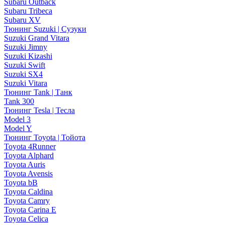
Subaru Outback
Subaru Tribeca
Subaru XV
Тюнинг Suzuki | Сузуки
Suzuki Grand Vitara
Suzuki Jimny
Suzuki Kizashi
Suzuki Swift
Suzuki SX4
Suzuki Vitara
Тюнинг Tank | Танк
Tank 300
Тюнинг Tesla | Тесла
Model 3
Model Y
Тюнинг Toyota | Тойота
Toyota 4Runner
Toyota Alphard
Toyota Auris
Toyota Avensis
Toyota bB
Toyota Caldina
Toyota Camry
Toyota Carina E
Toyota Celica