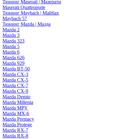
Тюнинг Maserati | Мазерати
Maserati Quattroporte
Тюнинг Maybach | Майбах
Maybach 57
Тюнинг Mazda | Мазда
Mazda 2
Mazda 3
Mazda 323
Mazda 5
Mazda 6
Mazda 626
Mazda 929
Mazda BT-50
Mazda CX-3
Mazda CX-5
Mazda CX-7
Mazda CX-9
Mazda Demio
Mazda Millenia
Mazda MPV
Mazda MX-6
Mazda Premacy
Mazda Protege
Mazda RX-7
Mazda RX-8