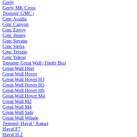
Geely
Geely MK Cross
Тюнинг GMC |
Gmc Acadia
Gmc Canyon
Gmc Envoy
Gmc Jimmy
Gmc Savana
Gmc Sierra
Gmc Terrain
Gmc Yukon
Тюнинг Great Wall | Грейт Вол
Great-Wall Deer
Great-Wall Hover
Great-Wall Hover H3
Great-Wall Hover H5
Great-Wall Hover H6
Great-Wall Hover M4
Great-Wall M2
Great-Wall M4
Great-Wall Safe
Great-Wall Wingle
Тюнинг Haval | Хавал
Haval F7
Haval H 2