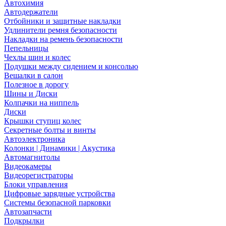
Автохимия
Автодержатели
Отбойники и защитные накладки
Удлинители ремня безопасности
Накладки на ремень безопасности
Пепельницы
Чехлы шин и колес
Подушки между сидением и консолью
Вешалки в салон
Полезное в дорогу
Шины и Диски
Колпачки на ниппель
Диски
Крышки ступиц колес
Секретные болты и винты
Автоэлектроника
Колонки | Динамики | Акустика
Автомагнитолы
Видеокамеры
Видеорегистраторы
Блоки управления
Цифровые зарядные устройства
Системы безопасной парковки
Автозапчасти
Подкрылки