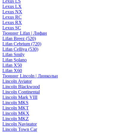
Lexus LS
Lexus LX
Lexus NX
Lexus RC
Lexus RX
Lexus SC
Тюнинг Lifan | Лифан
Lifan Breez (520)
Lifan Cebrium (720)
Lifan Celliya (530)
Lifan Smily
Lifan Solano
Lifan X50
Lifan X60
Тюнинг Lincoln | Линкольн
Lincoln Aviator
Lincoln Blackwood
Lincoln Continental
Lincoln Mark VIII
Lincoln MKS
Lincoln MKT
Lincoln MKX
Lincoln MKZ
Lincoln Navigator
Lincoln Town Car