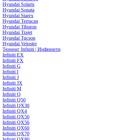
Hyundai Solaris
Hyundai Sonata
Hyundai Starex
Hyundai Terracan
Hyundai Tiburon
Hyundai Trajet
Hyundai Tucson
Hyundai Veloster
Тюнинг Infiniti | Инфинити
Infiniti EX
Infiniti FX
Infiniti G
Infiniti I
Infiniti J
Infiniti JX
Infiniti M
Infiniti Q
Infiniti Q50
Infiniti QX30
Infiniti QX4
Infiniti QX50
Infiniti QX56
Infiniti QX60
Infiniti QX70
Infiniti QX80