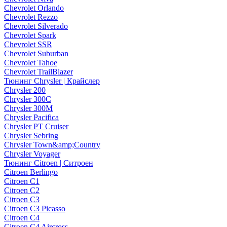
Chevrolet Orlando
Chevrolet Rezzo
Chevrolet Silverado
Chevrolet Spark
Chevrolet SSR
Chevrolet Suburban
Chevrolet Tahoe
Chevrolet TrailBlazer
Тюнинг Chrysler | Крайслер
Chrysler 200
Chrysler 300C
Chrysler 300M
Chrysler Pacifica
Chrysler PT Cruiser
Chrysler Sebring
Chrysler Town&amp;Country
Chrysler Voyager
Тюнинг Citroen | Ситроен
Citroen Berlingo
Citroen C1
Citroen C2
Citroen C3
Citroen C3 Picasso
Citroen C4
Citroen C4 Aircross