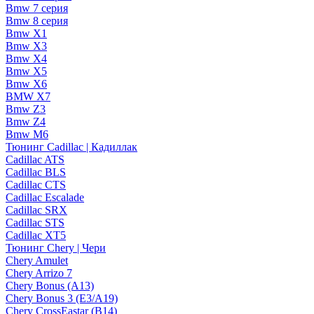
Bmw 7 серия
Bmw 8 серия
Bmw X1
Bmw X3
Bmw X4
Bmw X5
Bmw X6
BMW X7
Bmw Z3
Bmw Z4
Bmw М6
Тюнинг Cadillac | Кадиллак
Cadillac ATS
Cadillac BLS
Cadillac CTS
Cadillac Escalade
Cadillac SRX
Cadillac STS
Cadillac XT5
Тюнинг Chery | Чери
Chery Amulet
Chery Arrizo 7
Chery Bonus (A13)
Chery Bonus 3 (E3/A19)
Chery CrossEastar (B14)