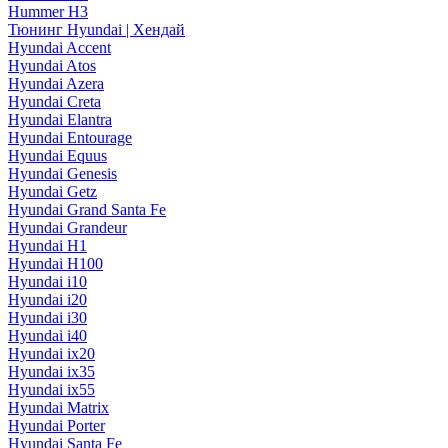
Hummer H3
Тюнинг Hyundai | Хендай
Hyundai Accent
Hyundai Atos
Hyundai Azera
Hyundai Creta
Hyundai Elantra
Hyundai Entourage
Hyundai Equus
Hyundai Genesis
Hyundai Getz
Hyundai Grand Santa Fe
Hyundai Grandeur
Hyundai H1
Hyundai H100
Hyundai i10
Hyundai i20
Hyundai i30
Hyundai i40
Hyundai ix20
Hyundai ix35
Hyundai ix55
Hyundai Matrix
Hyundai Porter
Hyundai Santa Fe