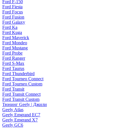
Ford F-150
Ford Fiesta
Ford Focus
Ford Fusion
Ford Galaxy
Ford Ka
Ford Kuga
Ford Maverick
Ford Mondeo
Ford Mustang
Ford Probe
Ford Ranger
Ford S-Max
Ford Taurus
Ford Thunderbird
Ford Tourneo Connect
Ford Tourneo Custom
Ford Transit
Ford Transit Connect
Ford Transit Custom
Тюнинг Geely | Джили
Geely Atlas
Geely Emgrand EC7
Geely Emgrand X7
Geely GC6