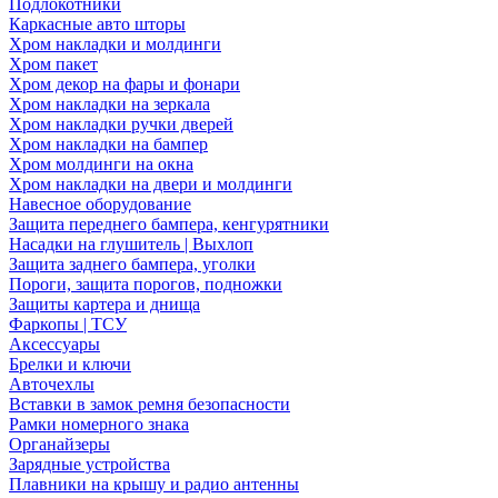
Подлокотники
Каркасные авто шторы
Хром накладки и молдинги
Хром пакет
Хром декор на фары и фонари
Хром накладки на зеркала
Хром накладки ручки дверей
Хром накладки на бампер
Хром молдинги на окна
Хром накладки на двери и молдинги
Навесное оборудование
Защита переднего бампера, кенгурятники
Насадки на глушитель | Выхлоп
Защита заднего бампера, уголки
Пороги, защита порогов, подножки
Защиты картера и днища
Фаркопы | ТСУ
Аксессуары
Брелки и ключи
Авточехлы
Вставки в замок ремня безопасности
Рамки номерного знака
Органайзеры
Зарядные устройства
Плавники на крышу и радио антенны