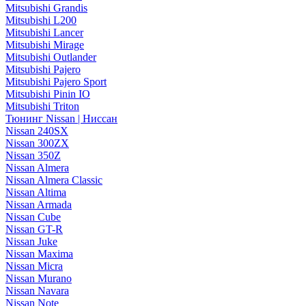
Mitsubishi Grandis
Mitsubishi L200
Mitsubishi Lancer
Mitsubishi Mirage
Mitsubishi Outlander
Mitsubishi Pajero
Mitsubishi Pajero Sport
Mitsubishi Pinin IO
Mitsubishi Triton
Тюнинг Nissan | Ниссан
Nissan 240SX
Nissan 300ZX
Nissan 350Z
Nissan Almera
Nissan Almera Classic
Nissan Altima
Nissan Armada
Nissan Cube
Nissan GT-R
Nissan Juke
Nissan Maxima
Nissan Micra
Nissan Murano
Nissan Navara
Nissan Note