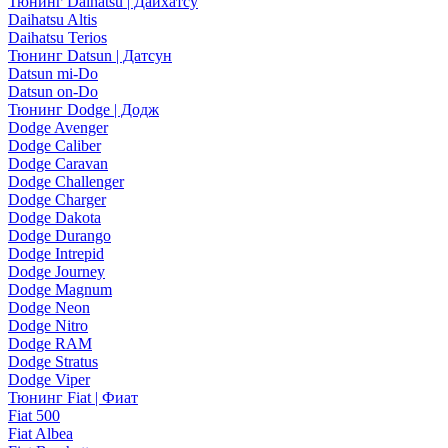
Тюнинг Daihatsu | Дайхатсу
Daihatsu Altis
Daihatsu Terios
Тюнинг Datsun | Датсун
Datsun mi-Do
Datsun on-Do
Тюнинг Dodge | Додж
Dodge Avenger
Dodge Caliber
Dodge Caravan
Dodge Challenger
Dodge Charger
Dodge Dakota
Dodge Durango
Dodge Intrepid
Dodge Journey
Dodge Magnum
Dodge Neon
Dodge Nitro
Dodge RAM
Dodge Stratus
Dodge Viper
Тюнинг Fiat | Фиат
Fiat 500
Fiat Albea