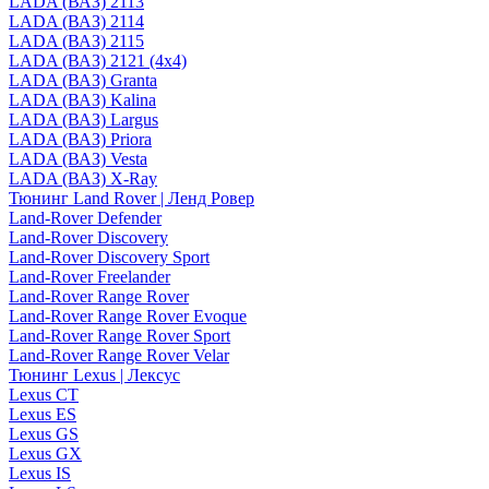
LADA (ВАЗ) 2113
LADA (ВАЗ) 2114
LADA (ВАЗ) 2115
LADA (ВАЗ) 2121 (4x4)
LADA (ВАЗ) Granta
LADA (ВАЗ) Kalina
LADA (ВАЗ) Largus
LADA (ВАЗ) Priora
LADA (ВАЗ) Vesta
LADA (ВАЗ) X-Ray
Тюнинг Land Rover | Ленд Ровер
Land-Rover Defender
Land-Rover Discovery
Land-Rover Discovery Sport
Land-Rover Freelander
Land-Rover Range Rover
Land-Rover Range Rover Evoque
Land-Rover Range Rover Sport
Land-Rover Range Rover Velar
Тюнинг Lexus | Лексус
Lexus CT
Lexus ES
Lexus GS
Lexus GX
Lexus IS