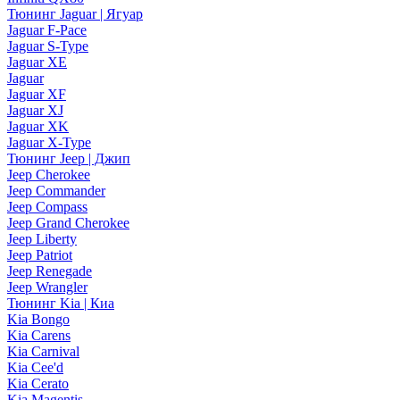
Тюнинг Jaguar | Ягуар
Jaguar F-Pace
Jaguar S-Type
Jaguar XE
Jaguar
Jaguar XF
Jaguar XJ
Jaguar XK
Jaguar X-Type
Тюнинг Jeep | Джип
Jeep Cherokee
Jeep Commander
Jeep Compass
Jeep Grand Cherokee
Jeep Liberty
Jeep Patriot
Jeep Renegade
Jeep Wrangler
Тюнинг Kia | Киа
Kia Bongo
Kia Carens
Kia Carnival
Kia Cee'd
Kia Cerato
Kia Magentis