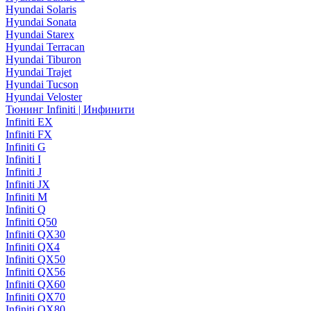
Hyundai Solaris
Hyundai Sonata
Hyundai Starex
Hyundai Terracan
Hyundai Tiburon
Hyundai Trajet
Hyundai Tucson
Hyundai Veloster
Тюнинг Infiniti | Инфинити
Infiniti EX
Infiniti FX
Infiniti G
Infiniti I
Infiniti J
Infiniti JX
Infiniti M
Infiniti Q
Infiniti Q50
Infiniti QX30
Infiniti QX4
Infiniti QX50
Infiniti QX56
Infiniti QX60
Infiniti QX70
Infiniti QX80