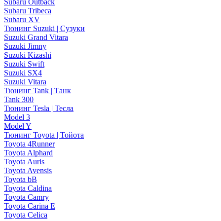
Subaru Outback
Subaru Tribeca
Subaru XV
Тюнинг Suzuki | Сузуки
Suzuki Grand Vitara
Suzuki Jimny
Suzuki Kizashi
Suzuki Swift
Suzuki SX4
Suzuki Vitara
Тюнинг Tank | Танк
Tank 300
Тюнинг Tesla | Тесла
Model 3
Model Y
Тюнинг Toyota | Тойота
Toyota 4Runner
Toyota Alphard
Toyota Auris
Toyota Avensis
Toyota bB
Toyota Caldina
Toyota Camry
Toyota Carina E
Toyota Celica