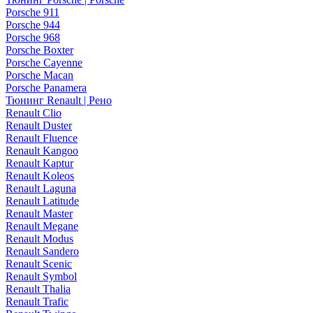
Porsche 911
Porsche 944
Porsche 968
Porsche Boxter
Porsche Cayenne
Porsche Macan
Porsche Panamera
Тюнинг Renault | Рено
Renault Clio
Renault Duster
Renault Fluence
Renault Kangoo
Renault Kaptur
Renault Koleos
Renault Laguna
Renault Latitude
Renault Master
Renault Megane
Renault Modus
Renault Sandero
Renault Scenic
Renault Symbol
Renault Thalia
Renault Trafic