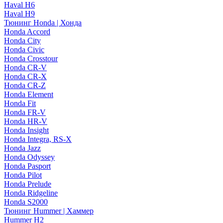
Haval H6
Haval H9
Тюнинг Honda | Хонда
Honda Accord
Honda City
Honda Civic
Honda Crosstour
Honda CR-V
Honda CR-X
Honda CR-Z
Honda Element
Honda Fit
Honda FR-V
Honda HR-V
Honda Insight
Honda Integra, RS-X
Honda Jazz
Honda Odyssey
Honda Pasport
Honda Pilot
Honda Prelude
Honda Ridgeline
Honda S2000
Тюнинг Hummer | Хаммер
Hummer H2