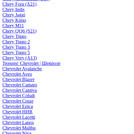
Chery Fora (A21)
Chery Indis
Chery Jaggi
Chery Kimo
Chery M11
Chery QQ6 (S21)
Chery Tiggo
Chery Tiggo 2
Chery Tiggo 3
Chery Tiggo 5
Chery Very (A13)
Тюнинг Chevrolet | Шевроле
Chevrolet Avalanche
Chevrolet Aveo
Chevrolet Blazer
Chevrolet Camaro
Chevrolet Captiva
Chevrolet Cobalt
Chevrolet Cruze
Chevrolet Epica
Chevrolet HHR
Chevrolet Lacetti
Chevrolet Lanos
Chevrolet Malibu
Chevrolet Niva