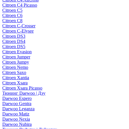
Citroen C4 Picasso
Citroen C5
Citroen C6
Citroen C8
Citroen C-Crosser
Citroen C-Elysee
Citroen DS3
Citroen DS4
Citroen DS5
Citroen Evasion
Citroen Jumper
Citroen Jumpy
Citroen Nemo
Citroen Saxo
Citroen Xantia
Citroen Xsara
Citroen Xsara Picasso
Тюнинг Daewoo | Дэу
Daewoo Espero
Daewoo Gentra
Daewoo Leganza
Daewoo Matiz
Daewoo Nexia
Daewoo Nubira