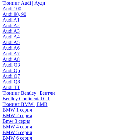
Тюнинг Audi | Ауди
Audi 100
Audi 80, 90
Audi A1
Audi A2
Audi A3
Audi A4
Audi A5
Audi A6
Audi A7
Audi A8
Audi Q3
Audi Q5
Audi Q7
Audi Q8
Audi TT
Тюнинг Bentley | Бентли
Bentley Continental GT
Тюнинг BMW | БМВ
BMW 1 серия
BMW 2 серия
Bmw 3 серия
BMW 4 серия
BMW 5 серия
BMW 6 серия