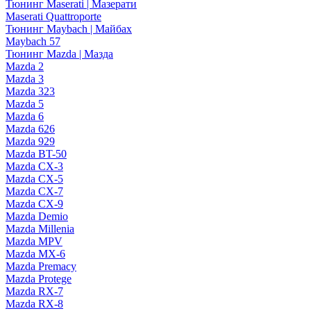
Тюнинг Maserati | Мазерати
Maserati Quattroporte
Тюнинг Maybach | Майбах
Maybach 57
Тюнинг Mazda | Мазда
Mazda 2
Mazda 3
Mazda 323
Mazda 5
Mazda 6
Mazda 626
Mazda 929
Mazda BT-50
Mazda CX-3
Mazda CX-5
Mazda CX-7
Mazda CX-9
Mazda Demio
Mazda Millenia
Mazda MPV
Mazda MX-6
Mazda Premacy
Mazda Protege
Mazda RX-7
Mazda RX-8