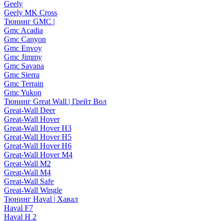
Geely
Geely MK Cross
Тюнинг GMC |
Gmc Acadia
Gmc Canyon
Gmc Envoy
Gmc Jimmy
Gmc Savana
Gmc Sierra
Gmc Terrain
Gmc Yukon
Тюнинг Great Wall | Грейт Вол
Great-Wall Deer
Great-Wall Hover
Great-Wall Hover H3
Great-Wall Hover H5
Great-Wall Hover H6
Great-Wall Hover M4
Great-Wall M2
Great-Wall M4
Great-Wall Safe
Great-Wall Wingle
Тюнинг Haval | Хавал
Haval F7
Haval H 2