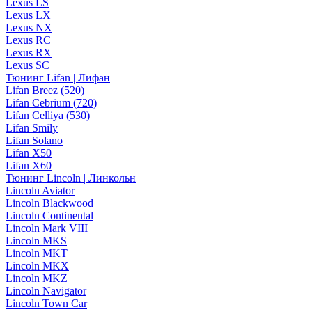
Lexus LS
Lexus LX
Lexus NX
Lexus RC
Lexus RX
Lexus SC
Тюнинг Lifan | Лифан
Lifan Breez (520)
Lifan Cebrium (720)
Lifan Celliya (530)
Lifan Smily
Lifan Solano
Lifan X50
Lifan X60
Тюнинг Lincoln | Линкольн
Lincoln Aviator
Lincoln Blackwood
Lincoln Continental
Lincoln Mark VIII
Lincoln MKS
Lincoln MKT
Lincoln MKX
Lincoln MKZ
Lincoln Navigator
Lincoln Town Car