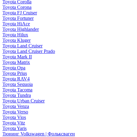
Toyota Corolla
Toyota Corona
Toyota FJ Cruiser
Toyota Fortuner
Toyota HiAce
Toyota Highlander
Toyota Hilux
Toyota Kluger
Toyota Land Cruiser
Toyota Land Cruiser Prado
Toyota Mark II
Toyota Matrix
Toyota Opa
Toyota Prius
Toyota RAV4
Toyota Sequoia
Toyota Tacoma
Toyota Tundra
Toyota Urban Cruiser
Toyota Venza
Toyota Verso
Toyota Vios
Toyota Vitz
Toyota Yaris
Тюнинг Volkswagen | Фольксваген