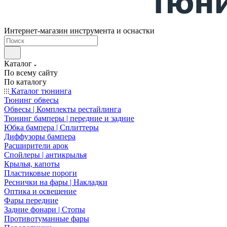
Интернет-магазин инструмента и оснастки
Каталог
По всему сайту
По каталогу
Каталог тюнинга
Тюнинг обвесы
Обвесы | Комплекты рестайлинга
Тюнинг бамперы | передние и задние
Юбка бампера | Сплиттеры
Диффузоры бампера
Расширители арок
Спойлеры | антикрылья
Крылья, капоты
Пластиковые пороги
Реснички на фары | Накладки
Оптика и освещение
Фары передние
Задние фонари | Стопы
Противотуманные фары