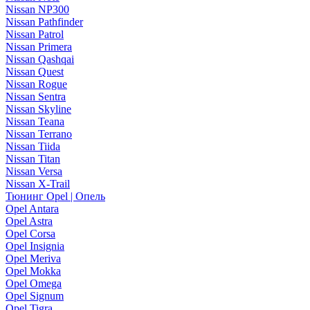
Nissan NP300
Nissan Pathfinder
Nissan Patrol
Nissan Primera
Nissan Qashqai
Nissan Quest
Nissan Rogue
Nissan Sentra
Nissan Skyline
Nissan Teana
Nissan Terrano
Nissan Tiida
Nissan Titan
Nissan Versa
Nissan X-Trail
Тюнинг Opel | Опель
Opel Antara
Opel Astra
Opel Corsa
Opel Insignia
Opel Meriva
Opel Mokka
Opel Omega
Opel Signum
Opel Tigra