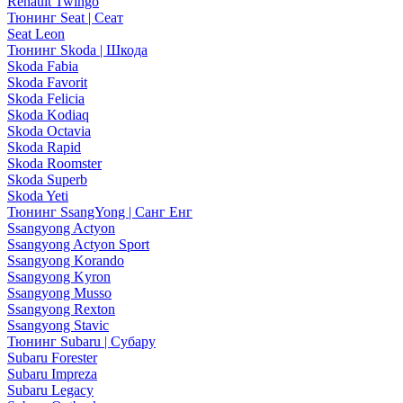
Renault Twingo
Тюнинг Seat | Сеат
Seat Leon
Тюнинг Skoda | Шкода
Skoda Fabia
Skoda Favorit
Skoda Felicia
Skoda Kodiaq
Skoda Octavia
Skoda Rapid
Skoda Roomster
Skoda Superb
Skoda Yeti
Тюнинг SsangYong | Санг Енг
Ssangyong Actyon
Ssangyong Actyon Sport
Ssangyong Korando
Ssangyong Kyron
Ssangyong Musso
Ssangyong Rexton
Ssangyong Stavic
Тюнинг Subaru | Субару
Subaru Forester
Subaru Impreza
Subaru Legacy