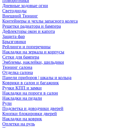
Поворотники
Дневные ходовые огни
Светодиоды
Внешний Тюнинг
Контейнеры и чехлы запасного колеса
Решетки радиатора и бампера
Дефлекторы окон и капота
Защита фар
Брызговики
Рейлинги и поперечины
Накладки на зеркала и корпусы
Сетки для бампера
Эмблемы, наклейки, шильдики
Тюнинг салона
Отделка салона
Панели приборов | шкалы и кольца
Коврики в салон и багажник
Ручки КПП и замки
Накладки на пороги в салон
Накладки на педали
Рули
Подсветка и доводчики дверей
Кнопки блокировки дверей
Накладки на коврик
Оплетки на руль