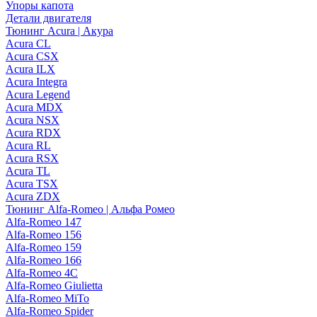
Упоры капота
Детали двигателя
Тюнинг Acura | Акура
Acura CL
Acura CSX
Acura ILX
Acura Integra
Acura Legend
Acura MDX
Acura NSX
Acura RDX
Acura RL
Acura RSX
Acura TL
Acura TSX
Acura ZDX
Тюнинг Alfa-Romeo | Альфа Ромео
Alfa-Romeo 147
Alfa-Romeo 156
Alfa-Romeo 159
Alfa-Romeo 166
Alfa-Romeo 4C
Alfa-Romeo Giulietta
Alfa-Romeo MiTo
Alfa-Romeo Spider