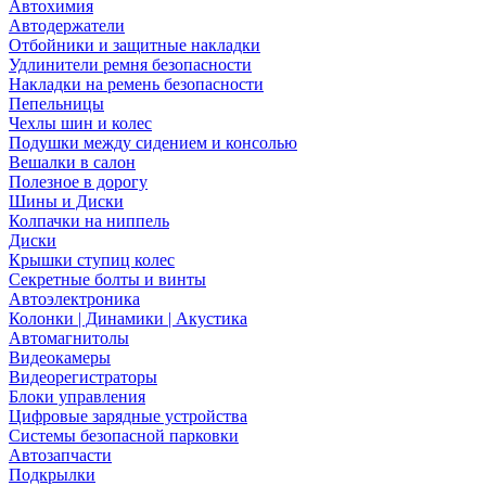
Автохимия
Автодержатели
Отбойники и защитные накладки
Удлинители ремня безопасности
Накладки на ремень безопасности
Пепельницы
Чехлы шин и колес
Подушки между сидением и консолью
Вешалки в салон
Полезное в дорогу
Шины и Диски
Колпачки на ниппель
Диски
Крышки ступиц колес
Секретные болты и винты
Автоэлектроника
Колонки | Динамики | Акустика
Автомагнитолы
Видеокамеры
Видеорегистраторы
Блоки управления
Цифровые зарядные устройства
Системы безопасной парковки
Автозапчасти
Подкрылки