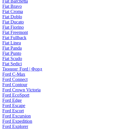
Fiat Barchetta
Fiat Bravo
Fiat Croma
Fiat Doblo
Fiat Ducato
Fiat Fiorino
Fiat Freemont
Fiat Fullback
Fiat Linea
Fiat Panda
Fiat Punto
Fiat Scudo
Fiat Sedici
Тюнинг Ford | Форд
Ford C-Max
Ford Connect
Ford Contour
Ford Crown Victoria
Ford EcoSport
Ford Edge
Ford Escape
Ford Escort
Ford Excursion
Ford Expedition
Ford Explorer