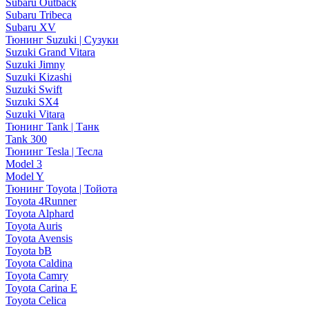
Subaru Outback
Subaru Tribeca
Subaru XV
Тюнинг Suzuki | Сузуки
Suzuki Grand Vitara
Suzuki Jimny
Suzuki Kizashi
Suzuki Swift
Suzuki SX4
Suzuki Vitara
Тюнинг Tank | Танк
Tank 300
Тюнинг Tesla | Тесла
Model 3
Model Y
Тюнинг Toyota | Тойота
Toyota 4Runner
Toyota Alphard
Toyota Auris
Toyota Avensis
Toyota bB
Toyota Caldina
Toyota Camry
Toyota Carina E
Toyota Celica