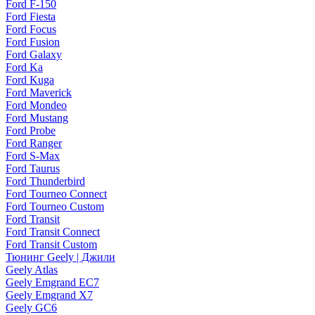
Ford F-150
Ford Fiesta
Ford Focus
Ford Fusion
Ford Galaxy
Ford Ka
Ford Kuga
Ford Maverick
Ford Mondeo
Ford Mustang
Ford Probe
Ford Ranger
Ford S-Max
Ford Taurus
Ford Thunderbird
Ford Tourneo Connect
Ford Tourneo Custom
Ford Transit
Ford Transit Connect
Ford Transit Custom
Тюнинг Geely | Джили
Geely Atlas
Geely Emgrand EC7
Geely Emgrand X7
Geely GC6