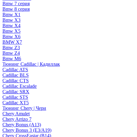
Bmw 7 серия
Bmw 8 серия
Bmw X1
Bmw X3
Bmw X4
Bmw X5
Bmw X6
BMW X7
Bmw Z3
Bmw Z4
Bmw М6
Тюнинг Cadillac | Кадиллак
Cadillac ATS
Cadillac BLS
Cadillac CTS
Cadillac Escalade
Cadillac SRX
Cadillac STS
Cadillac XT5
Тюнинг Chery | Чери
Chery Amulet
Chery Arrizo 7
Chery Bonus (A13)
Chery Bonus 3 (E3/A19)
Chery CrossEastar (B14)