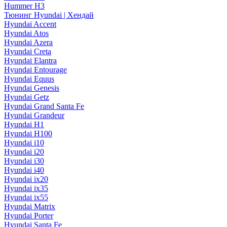
Hummer H3
Тюнинг Hyundai | Хендай
Hyundai Accent
Hyundai Atos
Hyundai Azera
Hyundai Creta
Hyundai Elantra
Hyundai Entourage
Hyundai Equus
Hyundai Genesis
Hyundai Getz
Hyundai Grand Santa Fe
Hyundai Grandeur
Hyundai H1
Hyundai H100
Hyundai i10
Hyundai i20
Hyundai i30
Hyundai i40
Hyundai ix20
Hyundai ix35
Hyundai ix55
Hyundai Matrix
Hyundai Porter
Hyundai Santa Fe