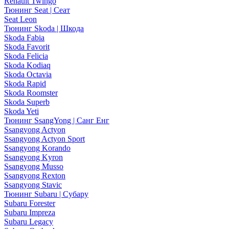
Renault Twingo
Тюнинг Seat | Сеат
Seat Leon
Тюнинг Skoda | Шкода
Skoda Fabia
Skoda Favorit
Skoda Felicia
Skoda Kodiaq
Skoda Octavia
Skoda Rapid
Skoda Roomster
Skoda Superb
Skoda Yeti
Тюнинг SsangYong | Санг Енг
Ssangyong Actyon
Ssangyong Actyon Sport
Ssangyong Korando
Ssangyong Kyron
Ssangyong Musso
Ssangyong Rexton
Ssangyong Stavic
Тюнинг Subaru | Субару
Subaru Forester
Subaru Impreza
Subaru Legacy