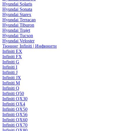
Hyundai Solaris
Hyundai Sonata
Hyundai Starex
Hyundai Terracan
Hyundai Tiburon
Hyundai Trajet
Hyundai Tucson
Hyundai Veloster
Тюнинг Infiniti | Инфинити
Infiniti EX
Infiniti FX
Infiniti G
Infiniti I
Infiniti J
Infiniti JX
Infiniti M
Infiniti Q
Infiniti Q50
Infiniti QX30
Infiniti QX4
Infiniti QX50
Infiniti QX56
Infiniti QX60
Infiniti QX70
Infiniti QX80