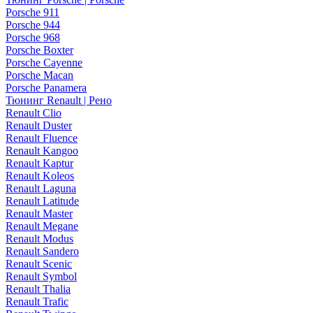
Porsche 911
Porsche 944
Porsche 968
Porsche Boxter
Porsche Cayenne
Porsche Macan
Porsche Panamera
Тюнинг Renault | Рено
Renault Clio
Renault Duster
Renault Fluence
Renault Kangoo
Renault Kaptur
Renault Koleos
Renault Laguna
Renault Latitude
Renault Master
Renault Megane
Renault Modus
Renault Sandero
Renault Scenic
Renault Symbol
Renault Thalia
Renault Trafic