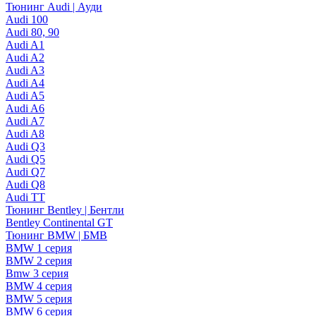
Тюнинг Audi | Ауди
Audi 100
Audi 80, 90
Audi A1
Audi A2
Audi A3
Audi A4
Audi A5
Audi A6
Audi A7
Audi A8
Audi Q3
Audi Q5
Audi Q7
Audi Q8
Audi TT
Тюнинг Bentley | Бентли
Bentley Continental GT
Тюнинг BMW | БМВ
BMW 1 серия
BMW 2 серия
Bmw 3 серия
BMW 4 серия
BMW 5 серия
BMW 6 серия