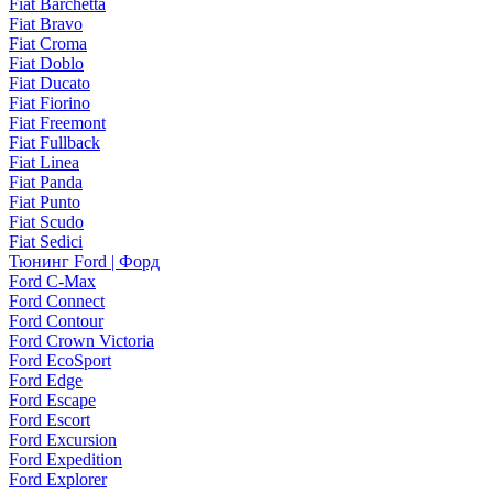
Fiat Barchetta
Fiat Bravo
Fiat Croma
Fiat Doblo
Fiat Ducato
Fiat Fiorino
Fiat Freemont
Fiat Fullback
Fiat Linea
Fiat Panda
Fiat Punto
Fiat Scudo
Fiat Sedici
Тюнинг Ford | Форд
Ford C-Max
Ford Connect
Ford Contour
Ford Crown Victoria
Ford EcoSport
Ford Edge
Ford Escape
Ford Escort
Ford Excursion
Ford Expedition
Ford Explorer