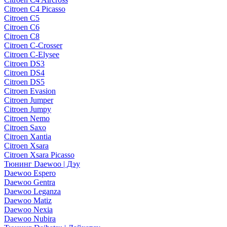
Citroen C4 Picasso
Citroen C5
Citroen C6
Citroen C8
Citroen C-Crosser
Citroen C-Elysee
Citroen DS3
Citroen DS4
Citroen DS5
Citroen Evasion
Citroen Jumper
Citroen Jumpy
Citroen Nemo
Citroen Saxo
Citroen Xantia
Citroen Xsara
Citroen Xsara Picasso
Тюнинг Daewoo | Дэу
Daewoo Espero
Daewoo Gentra
Daewoo Leganza
Daewoo Matiz
Daewoo Nexia
Daewoo Nubira