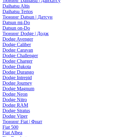
Тюнинг Daihatsu | Дайхатсу
Daihatsu Altis
Daihatsu Terios
Тюнинг Datsun | Датсун
Datsun mi-Do
Datsun on-Do
Тюнинг Dodge | Додж
Dodge Avenger
Dodge Caliber
Dodge Caravan
Dodge Challenger
Dodge Charger
Dodge Dakota
Dodge Durango
Dodge Intrepid
Dodge Journey
Dodge Magnum
Dodge Neon
Dodge Nitro
Dodge RAM
Dodge Stratus
Dodge Viper
Тюнинг Fiat | Фиат
Fiat 500
Fiat Albea