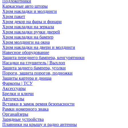
Подлокотники
Каркасные авто шторы
Хром накладки и молдинги
Хром пакет
Хром декор на фары и фонари
Хром накладки на зеркала
Хром накладки ручки дверей
Хром накладки на бампер
Хром молдинги на окна
Хром накладки на двери и молдинги
Навесное оборудование
Защита переднего бампера, кенгурятники
Насадки на глушитель | Выхлоп
Защита заднего бампера, уголки
Пороги, защита порогов, подножки
Защиты картера и днища
Фаркопы | ТСУ
Аксессуары
Брелки и ключи
Авточехлы
Вставки в замок ремня безопасности
Рамки номерного знака
Органайзеры
Зарядные устройства
Плавники на крышу и радио антенны