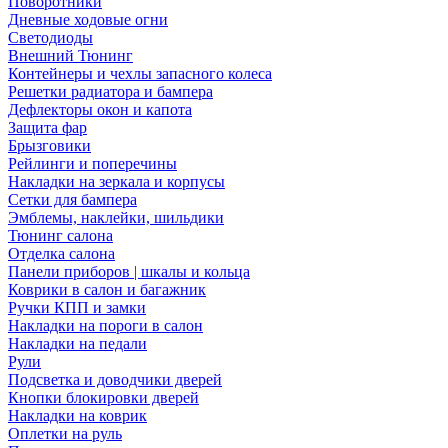
Поворотники
Дневные ходовые огни
Светодиоды
Внешний Тюнинг
Контейнеры и чехлы запасного колеса
Решетки радиатора и бампера
Дефлекторы окон и капота
Защита фар
Брызговики
Рейлинги и поперечины
Накладки на зеркала и корпусы
Сетки для бампера
Эмблемы, наклейки, шильдики
Тюнинг салона
Отделка салона
Панели приборов | шкалы и кольца
Коврики в салон и багажник
Ручки КПП и замки
Накладки на пороги в салон
Накладки на педали
Рули
Подсветка и доводчики дверей
Кнопки блокировки дверей
Накладки на коврик
Оплетки на руль