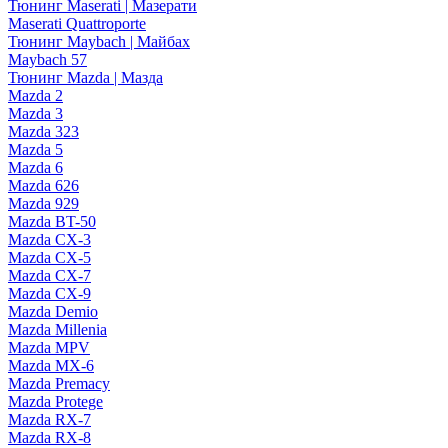
Тюнинг Maserati | Мазерати
Maserati Quattroporte
Тюнинг Maybach | Майбах
Maybach 57
Тюнинг Mazda | Мазда
Mazda 2
Mazda 3
Mazda 323
Mazda 5
Mazda 6
Mazda 626
Mazda 929
Mazda BT-50
Mazda CX-3
Mazda CX-5
Mazda CX-7
Mazda CX-9
Mazda Demio
Mazda Millenia
Mazda MPV
Mazda MX-6
Mazda Premacy
Mazda Protege
Mazda RX-7
Mazda RX-8