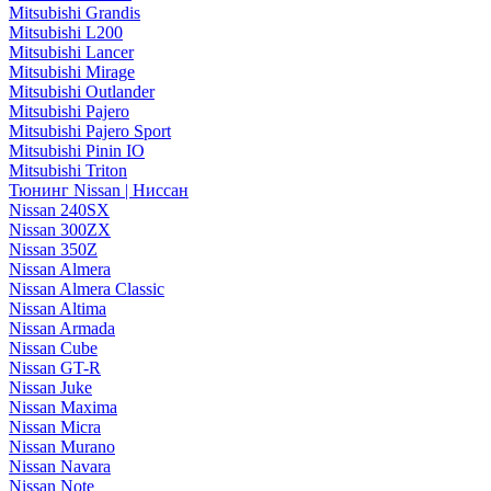
Mitsubishi Grandis
Mitsubishi L200
Mitsubishi Lancer
Mitsubishi Mirage
Mitsubishi Outlander
Mitsubishi Pajero
Mitsubishi Pajero Sport
Mitsubishi Pinin IO
Mitsubishi Triton
Тюнинг Nissan | Ниссан
Nissan 240SX
Nissan 300ZX
Nissan 350Z
Nissan Almera
Nissan Almera Classic
Nissan Altima
Nissan Armada
Nissan Cube
Nissan GT-R
Nissan Juke
Nissan Maxima
Nissan Micra
Nissan Murano
Nissan Navara
Nissan Note