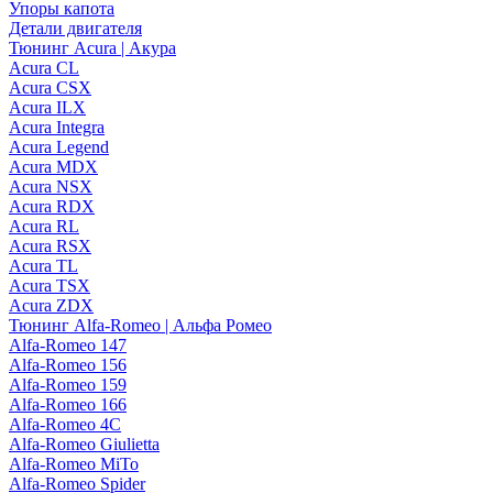
Упоры капота
Детали двигателя
Тюнинг Acura | Акура
Acura CL
Acura CSX
Acura ILX
Acura Integra
Acura Legend
Acura MDX
Acura NSX
Acura RDX
Acura RL
Acura RSX
Acura TL
Acura TSX
Acura ZDX
Тюнинг Alfa-Romeo | Альфа Ромео
Alfa-Romeo 147
Alfa-Romeo 156
Alfa-Romeo 159
Alfa-Romeo 166
Alfa-Romeo 4C
Alfa-Romeo Giulietta
Alfa-Romeo MiTo
Alfa-Romeo Spider