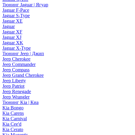
Тюнинг Jaguar | Ягуар
Jaguar F-Pace
Jaguar S-Type
Jaguar XE
Jaguar
Jaguar XF
Jaguar XJ
Jaguar XK
Jaguar X-Type
Тюнинг Jeep | Джип
Jeep Cherokee
Jeep Commander
Jeep Compass
Jeep Grand Cherokee
Jeep Liberty
Jeep Patriot
Jeep Renegade
Jeep Wrangler
Тюнинг Kia | Киа
Kia Bongo
Kia Carens
Kia Carnival
Kia Cee'd
Kia Cerato
Kia Magentis