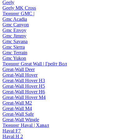
Geely
Geely MK Cross
Тюнинг GMC |
Gmc Acadia
Gmc Canyon
Gmc Envoy
Gmc Jimmy
Gmc Savana
Gmc Sierra
Gmc Terrain
Gmc Yukon
Тюнинг Great Wall | Грейт Вол
Great-Wall Deer
Great-Wall Hover
Great-Wall Hover H3
Great-Wall Hover H5
Great-Wall Hover H6
Great-Wall Hover M4
Great-Wall M2
Great-Wall M4
Great-Wall Safe
Great-Wall Wingle
Тюнинг Haval | Хавал
Haval F7
Haval H 2