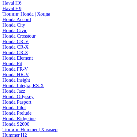
Haval H6
Haval H9
Тюнинг Honda | Хонда
Honda Accord
Honda City
Honda Civic
Honda Crosstour
Honda CR-V
Honda CR-X
Honda CR-Z
Honda Element
Honda Fit
Honda FR-V
Honda HR-V
Honda Insight
Honda Integra, RS-X
Honda Jazz
Honda Odyssey
Honda Pasport
Honda Pilot
Honda Prelude
Honda Ridgeline
Honda S2000
Тюнинг Hummer | Хаммер
Hummer H2