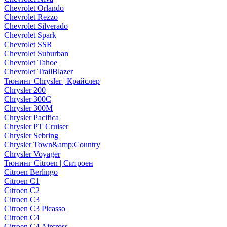
Chevrolet Orlando
Chevrolet Rezzo
Chevrolet Silverado
Chevrolet Spark
Chevrolet SSR
Chevrolet Suburban
Chevrolet Tahoe
Chevrolet TrailBlazer
Тюнинг Chrysler | Крайслер
Chrysler 200
Chrysler 300C
Chrysler 300M
Chrysler Pacifica
Chrysler PT Cruiser
Chrysler Sebring
Chrysler Town&amp;Country
Chrysler Voyager
Тюнинг Citroen | Ситроен
Citroen Berlingo
Citroen C1
Citroen C2
Citroen C3
Citroen C3 Picasso
Citroen C4
Citroen C4 Aircross