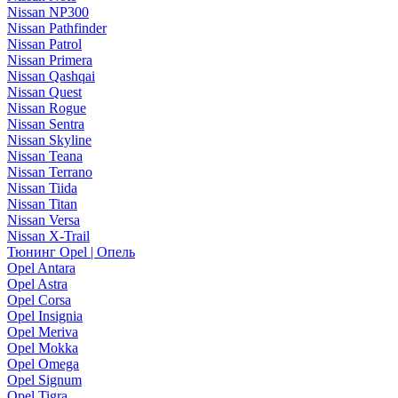
Nissan NP300
Nissan Pathfinder
Nissan Patrol
Nissan Primera
Nissan Qashqai
Nissan Quest
Nissan Rogue
Nissan Sentra
Nissan Skyline
Nissan Teana
Nissan Terrano
Nissan Tiida
Nissan Titan
Nissan Versa
Nissan X-Trail
Тюнинг Opel | Опель
Opel Antara
Opel Astra
Opel Corsa
Opel Insignia
Opel Meriva
Opel Mokka
Opel Omega
Opel Signum
Opel Tigra