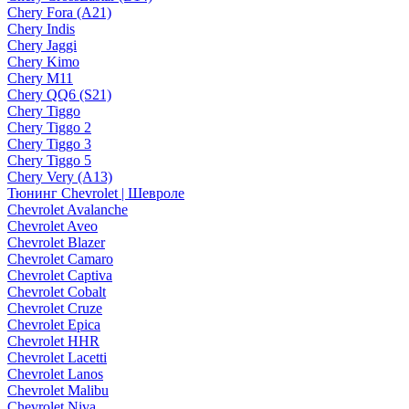
Chery Fora (A21)
Chery Indis
Chery Jaggi
Chery Kimo
Chery M11
Chery QQ6 (S21)
Chery Tiggo
Chery Tiggo 2
Chery Tiggo 3
Chery Tiggo 5
Chery Very (A13)
Тюнинг Chevrolet | Шевроле
Chevrolet Avalanche
Chevrolet Aveo
Chevrolet Blazer
Chevrolet Camaro
Chevrolet Captiva
Chevrolet Cobalt
Chevrolet Cruze
Chevrolet Epica
Chevrolet HHR
Chevrolet Lacetti
Chevrolet Lanos
Chevrolet Malibu
Chevrolet Niva