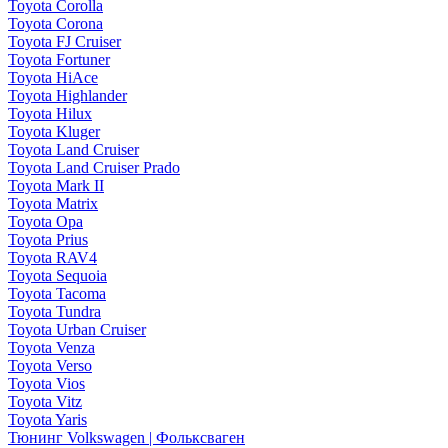
Toyota Corolla
Toyota Corona
Toyota FJ Cruiser
Toyota Fortuner
Toyota HiAce
Toyota Highlander
Toyota Hilux
Toyota Kluger
Toyota Land Cruiser
Toyota Land Cruiser Prado
Toyota Mark II
Toyota Matrix
Toyota Opa
Toyota Prius
Toyota RAV4
Toyota Sequoia
Toyota Tacoma
Toyota Tundra
Toyota Urban Cruiser
Toyota Venza
Toyota Verso
Toyota Vios
Toyota Vitz
Toyota Yaris
Тюнинг Volkswagen | Фольксваген