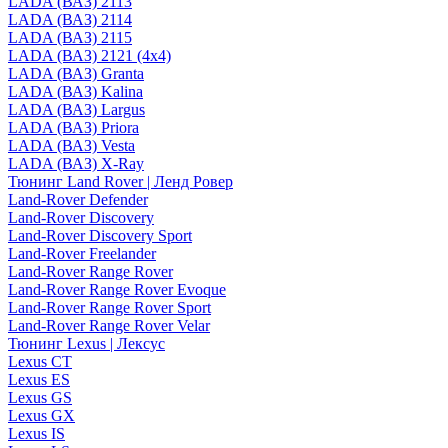
LADA (ВАЗ) 2113
LADA (ВАЗ) 2114
LADA (ВАЗ) 2115
LADA (ВАЗ) 2121 (4x4)
LADA (ВАЗ) Granta
LADA (ВАЗ) Kalina
LADA (ВАЗ) Largus
LADA (ВАЗ) Priora
LADA (ВАЗ) Vesta
LADA (ВАЗ) X-Ray
Тюнинг Land Rover | Ленд Ровер
Land-Rover Defender
Land-Rover Discovery
Land-Rover Discovery Sport
Land-Rover Freelander
Land-Rover Range Rover
Land-Rover Range Rover Evoque
Land-Rover Range Rover Sport
Land-Rover Range Rover Velar
Тюнинг Lexus | Лексус
Lexus CT
Lexus ES
Lexus GS
Lexus GX
Lexus IS