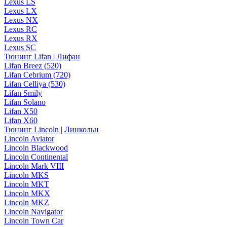
Lexus LS
Lexus LX
Lexus NX
Lexus RC
Lexus RX
Lexus SC
Тюнинг Lifan | Лифан
Lifan Breez (520)
Lifan Cebrium (720)
Lifan Celliya (530)
Lifan Smily
Lifan Solano
Lifan X50
Lifan X60
Тюнинг Lincoln | Линкольн
Lincoln Aviator
Lincoln Blackwood
Lincoln Continental
Lincoln Mark VIII
Lincoln MKS
Lincoln MKT
Lincoln MKX
Lincoln MKZ
Lincoln Navigator
Lincoln Town Car