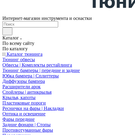
Интернет-магазин инструмента и оснастки
Каталог
По всему сайту
По каталогу
Каталог тюнинга
Тюнинг обвесы
Обвесы | Комплекты рестайлинга
Тюнинг бамперы | передние и задние
Юбка бампера | Сплиттеры
Диффузоры бампера
Расширители арок
Спойлеры | антикрылья
Крылья, капоты
Пластиковые пороги
Реснички на фары | Накладки
Оптика и освещение
Фары передние
Задние фонари | Стопы
Противотуманные фары