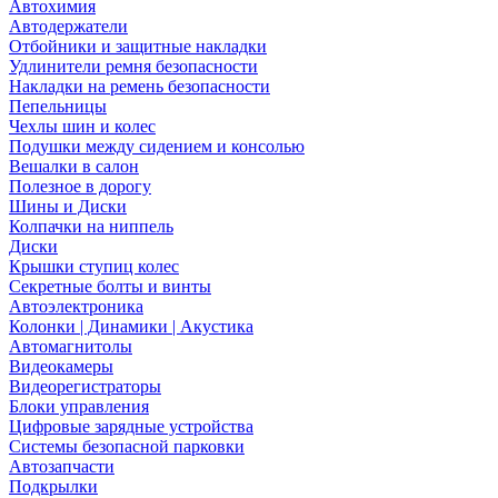
Автохимия
Автодержатели
Отбойники и защитные накладки
Удлинители ремня безопасности
Накладки на ремень безопасности
Пепельницы
Чехлы шин и колес
Подушки между сидением и консолью
Вешалки в салон
Полезное в дорогу
Шины и Диски
Колпачки на ниппель
Диски
Крышки ступиц колес
Секретные болты и винты
Автоэлектроника
Колонки | Динамики | Акустика
Автомагнитолы
Видеокамеры
Видеорегистраторы
Блоки управления
Цифровые зарядные устройства
Системы безопасной парковки
Автозапчасти
Подкрылки