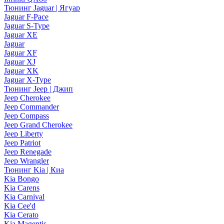
Тюнинг Jaguar | Ягуар
Jaguar F-Pace
Jaguar S-Type
Jaguar XE
Jaguar
Jaguar XF
Jaguar XJ
Jaguar XK
Jaguar X-Type
Тюнинг Jeep | Джип
Jeep Cherokee
Jeep Commander
Jeep Compass
Jeep Grand Cherokee
Jeep Liberty
Jeep Patriot
Jeep Renegade
Jeep Wrangler
Тюнинг Kia | Киа
Kia Bongo
Kia Carens
Kia Carnival
Kia Cee'd
Kia Cerato
Kia Magentis