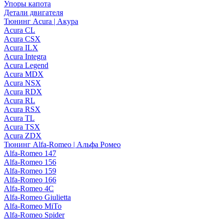
Упоры капота
Детали двигателя
Тюнинг Acura | Акура
Acura CL
Acura CSX
Acura ILX
Acura Integra
Acura Legend
Acura MDX
Acura NSX
Acura RDX
Acura RL
Acura RSX
Acura TL
Acura TSX
Acura ZDX
Тюнинг Alfa-Romeo | Альфа Ромео
Alfa-Romeo 147
Alfa-Romeo 156
Alfa-Romeo 159
Alfa-Romeo 166
Alfa-Romeo 4C
Alfa-Romeo Giulietta
Alfa-Romeo MiTo
Alfa-Romeo Spider