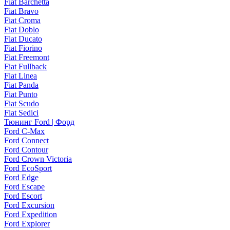
Fiat Barchetta
Fiat Bravo
Fiat Croma
Fiat Doblo
Fiat Ducato
Fiat Fiorino
Fiat Freemont
Fiat Fullback
Fiat Linea
Fiat Panda
Fiat Punto
Fiat Scudo
Fiat Sedici
Тюнинг Ford | Форд
Ford C-Max
Ford Connect
Ford Contour
Ford Crown Victoria
Ford EcoSport
Ford Edge
Ford Escape
Ford Escort
Ford Excursion
Ford Expedition
Ford Explorer