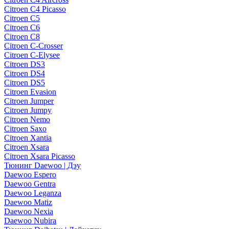
Citroen C4 Picasso
Citroen C5
Citroen C6
Citroen C8
Citroen C-Crosser
Citroen C-Elysee
Citroen DS3
Citroen DS4
Citroen DS5
Citroen Evasion
Citroen Jumper
Citroen Jumpy
Citroen Nemo
Citroen Saxo
Citroen Xantia
Citroen Xsara
Citroen Xsara Picasso
Тюнинг Daewoo | Дэу
Daewoo Espero
Daewoo Gentra
Daewoo Leganza
Daewoo Matiz
Daewoo Nexia
Daewoo Nubira