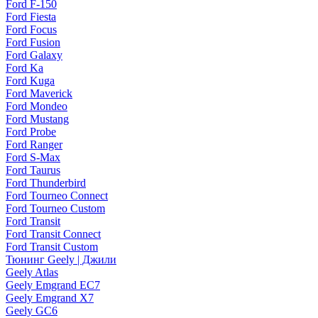
Ford F-150
Ford Fiesta
Ford Focus
Ford Fusion
Ford Galaxy
Ford Ka
Ford Kuga
Ford Maverick
Ford Mondeo
Ford Mustang
Ford Probe
Ford Ranger
Ford S-Max
Ford Taurus
Ford Thunderbird
Ford Tourneo Connect
Ford Tourneo Custom
Ford Transit
Ford Transit Connect
Ford Transit Custom
Тюнинг Geely | Джили
Geely Atlas
Geely Emgrand EC7
Geely Emgrand X7
Geely GC6