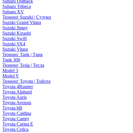
Subaru Outback
Subaru Tribeca
Subaru XV
Тюнинг Suzuki | Сузуки
Suzuki Grand Vitara
Suzuki Jimny
Suzuki Kizashi
Suzuki Swift
Suzuki SX4
Suzuki Vitara
Тюнинг Tank | Танк
Tank 300
Тюнинг Tesla | Тесла
Model 3
Model Y
Тюнинг Toyota | Тойота
Toyota 4Runner
Toyota Alphard
Toyota Auris
Toyota Avensis
Toyota bB
Toyota Caldina
Toyota Camry
Toyota Carina E
Toyota Celica