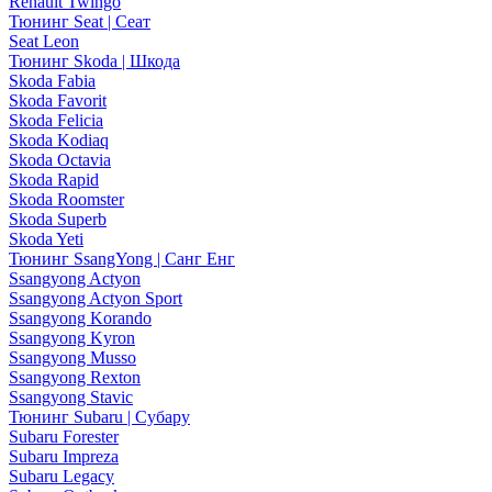
Renault Twingo
Тюнинг Seat | Сеат
Seat Leon
Тюнинг Skoda | Шкода
Skoda Fabia
Skoda Favorit
Skoda Felicia
Skoda Kodiaq
Skoda Octavia
Skoda Rapid
Skoda Roomster
Skoda Superb
Skoda Yeti
Тюнинг SsangYong | Санг Енг
Ssangyong Actyon
Ssangyong Actyon Sport
Ssangyong Korando
Ssangyong Kyron
Ssangyong Musso
Ssangyong Rexton
Ssangyong Stavic
Тюнинг Subaru | Субару
Subaru Forester
Subaru Impreza
Subaru Legacy