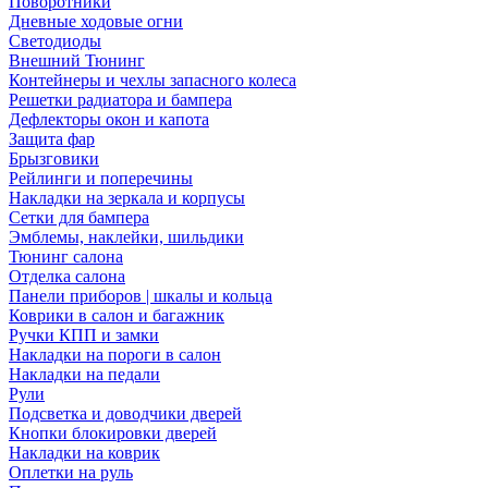
Поворотники
Дневные ходовые огни
Светодиоды
Внешний Тюнинг
Контейнеры и чехлы запасного колеса
Решетки радиатора и бампера
Дефлекторы окон и капота
Защита фар
Брызговики
Рейлинги и поперечины
Накладки на зеркала и корпусы
Сетки для бампера
Эмблемы, наклейки, шильдики
Тюнинг салона
Отделка салона
Панели приборов | шкалы и кольца
Коврики в салон и багажник
Ручки КПП и замки
Накладки на пороги в салон
Накладки на педали
Рули
Подсветка и доводчики дверей
Кнопки блокировки дверей
Накладки на коврик
Оплетки на руль