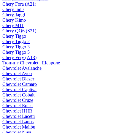
Chery Fora (A21)
Chery Indis
Chery Jaggi
Chery Kimo
Chery M11
Chery QQ6 (S21)
Chery Tiggo
Chery Tiggo 2
Chery Tiggo 3
Chery Tiggo 5
Chery Very (A13)
Тюнинг Chevrolet | Шевроле
Chevrolet Avalanche
Chevrolet Aveo
Chevrolet Blazer
Chevrolet Camaro
Chevrolet Captiva
Chevrolet Cobalt
Chevrolet Cruze
Chevrolet Epica
Chevrolet HHR
Chevrolet Lacetti
Chevrolet Lanos
Chevrolet Malibu
Chevrolet Niva