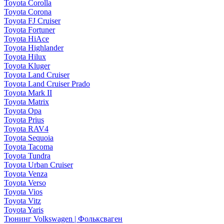
Toyota Corolla
Toyota Corona
Toyota FJ Cruiser
Toyota Fortuner
Toyota HiAce
Toyota Highlander
Toyota Hilux
Toyota Kluger
Toyota Land Cruiser
Toyota Land Cruiser Prado
Toyota Mark II
Toyota Matrix
Toyota Opa
Toyota Prius
Toyota RAV4
Toyota Sequoia
Toyota Tacoma
Toyota Tundra
Toyota Urban Cruiser
Toyota Venza
Toyota Verso
Toyota Vios
Toyota Vitz
Toyota Yaris
Тюнинг Volkswagen | Фольксваген