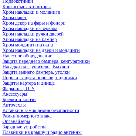
Подлокотники
Каркасные авто шторы
Хром накладки и молдинги
Хром пакет
Хром декор на фары и фонари
Хром накладки на зеркала
Хром накладки ручки дверей
Хром накладки на бампер
Хром молдинги на окна
Хром накладки на двери и молдинги
Навесное оборудование
Защита переднего бампера, кенгурятники
Насадки на глушитель | Выхлоп
Защита заднего бампера, уголки
Пороги, защита порогов, подножки
Защиты картера и днища
Фаркопы | ТСУ
Аксессуары
Брелки и ключи
Авточехлы
Вставки в замок ремня безопасности
Рамки номерного знака
Органайзеры
Зарядные устройства
Плавники на крышу и радио антенны