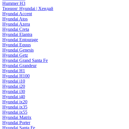
Hummer H3
Тюнинг Hyundai | Хендай
Hyundai Accent
Hyundai Atos
Hyundai Azera
Hyundai Creta
Hyundai Elantra
Hyundai Entourage
Hyundai Equus
Hyundai Genesis
Hyundai Getz
Hyundai Grand Santa Fe
Hyundai Grandeur
Hyundai H1
Hyundai H100
Hyundai i10
Hyundai i20
Hyundai i30
Hyundai i40
Hyundai ix20
Hyundai ix35
Hyundai ix55
Hyundai Matrix
Hyundai Porter
Hyundai Santa Fe