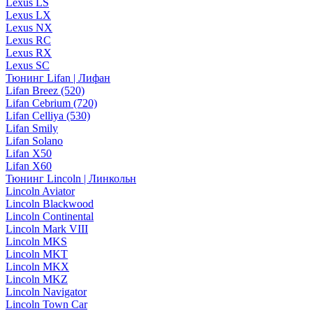
Lexus LS
Lexus LX
Lexus NX
Lexus RC
Lexus RX
Lexus SC
Тюнинг Lifan | Лифан
Lifan Breez (520)
Lifan Cebrium (720)
Lifan Celliya (530)
Lifan Smily
Lifan Solano
Lifan X50
Lifan X60
Тюнинг Lincoln | Линкольн
Lincoln Aviator
Lincoln Blackwood
Lincoln Continental
Lincoln Mark VIII
Lincoln MKS
Lincoln MKT
Lincoln MKX
Lincoln MKZ
Lincoln Navigator
Lincoln Town Car