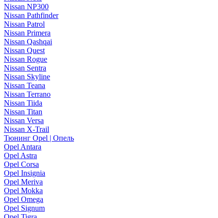
Nissan NP300
Nissan Pathfinder
Nissan Patrol
Nissan Primera
Nissan Qashqai
Nissan Quest
Nissan Rogue
Nissan Sentra
Nissan Skyline
Nissan Teana
Nissan Terrano
Nissan Tiida
Nissan Titan
Nissan Versa
Nissan X-Trail
Тюнинг Opel | Опель
Opel Antara
Opel Astra
Opel Corsa
Opel Insignia
Opel Meriva
Opel Mokka
Opel Omega
Opel Signum
Opel Tigra