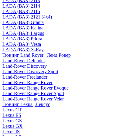
LADA (ВАЗ) 2113
LADA (ВАЗ) 2114
LADA (ВАЗ) 2115
LADA (ВАЗ) 2121 (4x4)
LADA (ВАЗ) Granta
LADA (ВАЗ) Kalina
LADA (ВАЗ) Largus
LADA (ВАЗ) Priora
LADA (ВАЗ) Vesta
LADA (ВАЗ) X-Ray
Тюнинг Land Rover | Ленд Ровер
Land-Rover Defender
Land-Rover Discovery
Land-Rover Discovery Sport
Land-Rover Freelander
Land-Rover Range Rover
Land-Rover Range Rover Evoque
Land-Rover Range Rover Sport
Land-Rover Range Rover Velar
Тюнинг Lexus | Лексус
Lexus CT
Lexus ES
Lexus GS
Lexus GX
Lexus IS