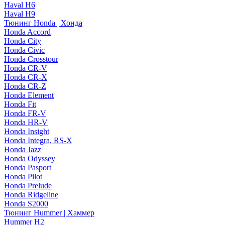
Haval H6
Haval H9
Тюнинг Honda | Хонда
Honda Accord
Honda City
Honda Civic
Honda Crosstour
Honda CR-V
Honda CR-X
Honda CR-Z
Honda Element
Honda Fit
Honda FR-V
Honda HR-V
Honda Insight
Honda Integra, RS-X
Honda Jazz
Honda Odyssey
Honda Pasport
Honda Pilot
Honda Prelude
Honda Ridgeline
Honda S2000
Тюнинг Hummer | Хаммер
Hummer H2