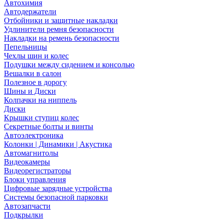
Автохимия
Автодержатели
Отбойники и защитные накладки
Удлинители ремня безопасности
Накладки на ремень безопасности
Пепельницы
Чехлы шин и колес
Подушки между сидением и консолью
Вешалки в салон
Полезное в дорогу
Шины и Диски
Колпачки на ниппель
Диски
Крышки ступиц колес
Секретные болты и винты
Автоэлектроника
Колонки | Динамики | Акустика
Автомагнитолы
Видеокамеры
Видеорегистраторы
Блоки управления
Цифровые зарядные устройства
Системы безопасной парковки
Автозапчасти
Подкрылки