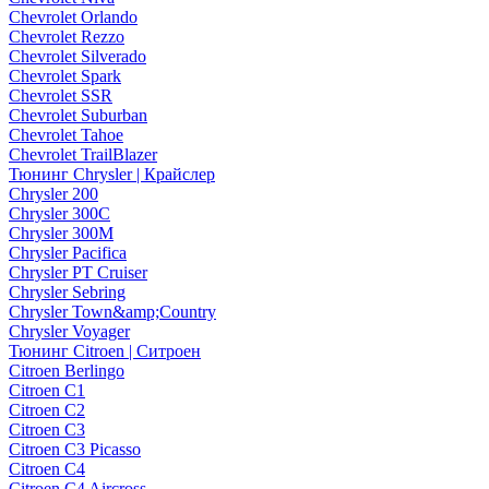
Chevrolet Orlando
Chevrolet Rezzo
Chevrolet Silverado
Chevrolet Spark
Chevrolet SSR
Chevrolet Suburban
Chevrolet Tahoe
Chevrolet TrailBlazer
Тюнинг Chrysler | Крайслер
Chrysler 200
Chrysler 300C
Chrysler 300M
Chrysler Pacifica
Chrysler PT Cruiser
Chrysler Sebring
Chrysler Town&amp;Country
Chrysler Voyager
Тюнинг Citroen | Ситроен
Citroen Berlingo
Citroen C1
Citroen C2
Citroen C3
Citroen C3 Picasso
Citroen C4
Citroen C4 Aircross