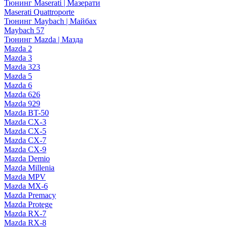
Тюнинг Maserati | Мазерати
Maserati Quattroporte
Тюнинг Maybach | Майбах
Maybach 57
Тюнинг Mazda | Мазда
Mazda 2
Mazda 3
Mazda 323
Mazda 5
Mazda 6
Mazda 626
Mazda 929
Mazda BT-50
Mazda CX-3
Mazda CX-5
Mazda CX-7
Mazda CX-9
Mazda Demio
Mazda Millenia
Mazda MPV
Mazda MX-6
Mazda Premacy
Mazda Protege
Mazda RX-7
Mazda RX-8