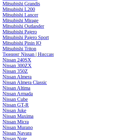
Mitsubishi Grandis
Mitsubishi L200
Mitsubishi Lancer
Mitsubishi Mirage
Mitsubishi Outlander
Mitsubishi Pajero
Mitsubishi Pajero Sport
Mitsubishi Pinin IO
Mitsubishi Triton
Тюнинг Nissan | Ниссан
Nissan 240SX
Nissan 300ZX
Nissan 350Z
Nissan Almera
Nissan Almera Classic
Nissan Altima
Nissan Armada
Nissan Cube
Nissan GT-R
Nissan Juke
Nissan Maxima
Nissan Micra
Nissan Murano
Nissan Navara
Nissan Note