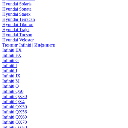
Hyundai Solaris
Hyundai Sonata
Hyundai Starex
Hyundai Terracan
Hyundai Tiburon
Hyundai Trajet
Hyundai Tucson
Hyundai Veloster
Тюнинг Infiniti | Инфинити
Infiniti EX
Infiniti FX
Infiniti G
Infiniti I
Infiniti J
Infiniti JX
Infiniti M
Infiniti Q
Infiniti Q50
Infiniti QX30
Infiniti QX4
Infiniti QX50
Infiniti QX56
Infiniti QX60
Infiniti QX70
Infiniti QX80