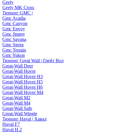
Geely
Geely MK Cross
Тюнинг GMC |
Gmc Acadia
Gmc Canyon
Gmc Envoy
Gmc Jimmy
Gmc Savana
Gmc Sierra
Gmc Terrain
Gmc Yukon
Тюнинг Great Wall | Грейт Вол
Great-Wall Deer
Great-Wall Hover
Great-Wall Hover H3
Great-Wall Hover H5
Great-Wall Hover H6
Great-Wall Hover M4
Great-Wall M2
Great-Wall M4
Great-Wall Safe
Great-Wall Wingle
Тюнинг Haval | Хавал
Haval F7
Haval H 2