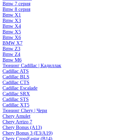
Bmw 7 серия
Bmw 8 серия
Bmw X1
Bmw X3
Bmw X4
Bmw X5
Bmw X6
BMW X7
Bmw Z3
Bmw Z4
Bmw М6
Тюнинг Cadillac | Кадиллак
Cadillac ATS
Cadillac BLS
Cadillac CTS
Cadillac Escalade
Cadillac SRX
Cadillac STS
Cadillac XT5
Тюнинг Chery | Чери
Chery Amulet
Chery Arrizo 7
Chery Bonus (A13)
Chery Bonus 3 (E3/A19)
Chery CrossEastar (B14)