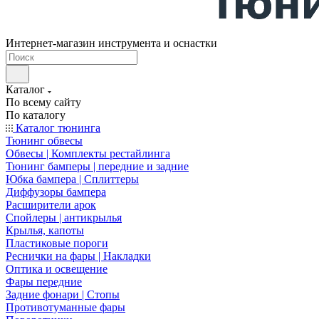
Интернет-магазин инструмента и оснастки
Каталог
По всему сайту
По каталогу
Каталог тюнинга
Тюнинг обвесы
Обвесы | Комплекты рестайлинга
Тюнинг бамперы | передние и задние
Юбка бампера | Сплиттеры
Диффузоры бампера
Расширители арок
Спойлеры | антикрылья
Крылья, капоты
Пластиковые пороги
Реснички на фары | Накладки
Оптика и освещение
Фары передние
Задние фонари | Стопы
Противотуманные фары