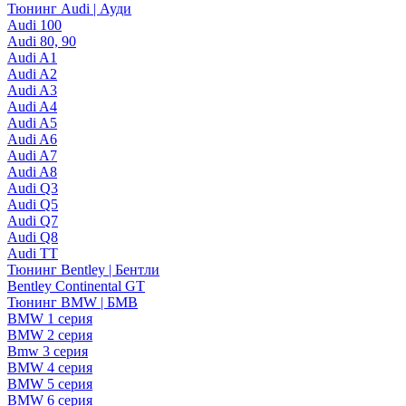
Тюнинг Audi | Ауди
Audi 100
Audi 80, 90
Audi A1
Audi A2
Audi A3
Audi A4
Audi A5
Audi A6
Audi A7
Audi A8
Audi Q3
Audi Q5
Audi Q7
Audi Q8
Audi TT
Тюнинг Bentley | Бентли
Bentley Continental GT
Тюнинг BMW | БМВ
BMW 1 серия
BMW 2 серия
Bmw 3 серия
BMW 4 серия
BMW 5 серия
BMW 6 серия