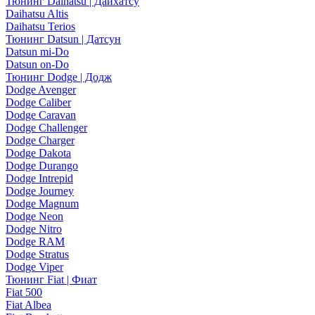
Тюнинг Daihatsu | Дайхатсу
Daihatsu Altis
Daihatsu Terios
Тюнинг Datsun | Датсун
Datsun mi-Do
Datsun on-Do
Тюнинг Dodge | Додж
Dodge Avenger
Dodge Caliber
Dodge Caravan
Dodge Challenger
Dodge Charger
Dodge Dakota
Dodge Durango
Dodge Intrepid
Dodge Journey
Dodge Magnum
Dodge Neon
Dodge Nitro
Dodge RAM
Dodge Stratus
Dodge Viper
Тюнинг Fiat | Фиат
Fiat 500
Fiat Albea