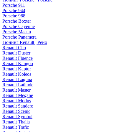
Porsche 911
Porsche 944
Porsche 968
Porsche Boxter
Porsche Cayenne
Porsche Macan
Porsche Panamera
Тюнинг Renault | Рено
Renault Clio
Renault Duster
Renault Fluence
Renault Kangoo
Renault Kaptur
Renault Koleos
Renault Laguna
Renault Latitude
Renault Master
Renault Megane
Renault Modus
Renault Sandero
Renault Scenic
Renault Symbol
Renault Thalia
Renault Trafic