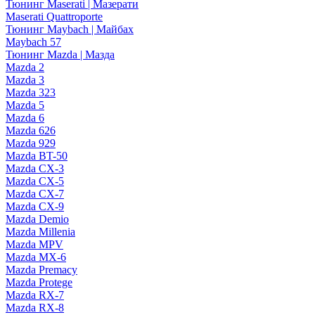
Тюнинг Maserati | Мазерати
Maserati Quattroporte
Тюнинг Maybach | Майбах
Maybach 57
Тюнинг Mazda | Мазда
Mazda 2
Mazda 3
Mazda 323
Mazda 5
Mazda 6
Mazda 626
Mazda 929
Mazda BT-50
Mazda CX-3
Mazda CX-5
Mazda CX-7
Mazda CX-9
Mazda Demio
Mazda Millenia
Mazda MPV
Mazda MX-6
Mazda Premacy
Mazda Protege
Mazda RX-7
Mazda RX-8