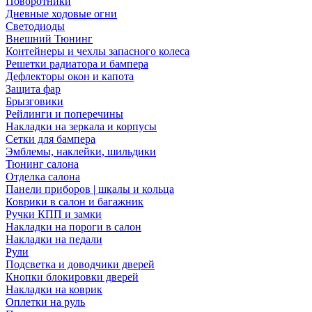
Поворотники
Дневные ходовые огни
Светодиоды
Внешний Тюнинг
Контейнеры и чехлы запасного колеса
Решетки радиатора и бампера
Дефлекторы окон и капота
Защита фар
Брызговики
Рейлинги и поперечины
Накладки на зеркала и корпусы
Сетки для бампера
Эмблемы, наклейки, шильдики
Тюнинг салона
Отделка салона
Панели приборов | шкалы и кольца
Коврики в салон и багажник
Ручки КПП и замки
Накладки на пороги в салон
Накладки на педали
Рули
Подсветка и доводчики дверей
Кнопки блокировки дверей
Накладки на коврик
Оплетки на руль