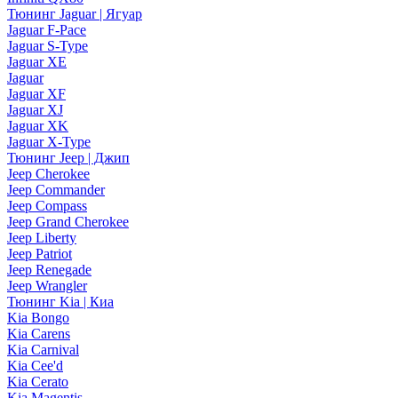
Тюнинг Jaguar | Ягуар
Jaguar F-Pace
Jaguar S-Type
Jaguar XE
Jaguar
Jaguar XF
Jaguar XJ
Jaguar XK
Jaguar X-Type
Тюнинг Jeep | Джип
Jeep Cherokee
Jeep Commander
Jeep Compass
Jeep Grand Cherokee
Jeep Liberty
Jeep Patriot
Jeep Renegade
Jeep Wrangler
Тюнинг Kia | Киа
Kia Bongo
Kia Carens
Kia Carnival
Kia Cee'd
Kia Cerato
Kia Magentis