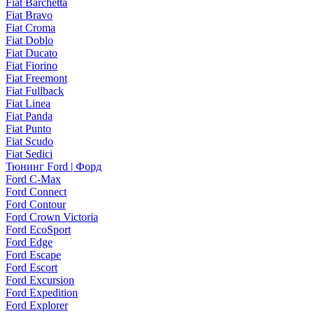
Fiat Barchetta
Fiat Bravo
Fiat Croma
Fiat Doblo
Fiat Ducato
Fiat Fiorino
Fiat Freemont
Fiat Fullback
Fiat Linea
Fiat Panda
Fiat Punto
Fiat Scudo
Fiat Sedici
Тюнинг Ford | Форд
Ford C-Max
Ford Connect
Ford Contour
Ford Crown Victoria
Ford EcoSport
Ford Edge
Ford Escape
Ford Escort
Ford Excursion
Ford Expedition
Ford Explorer