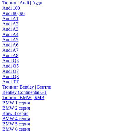
Тюнинг Audi | Ауди
Audi 100
Audi 80, 90
Audi A1
Audi A2
Audi A3
Audi A4
Audi A5
Audi A6
Audi A7
Audi A8
Audi Q3
Audi Q5
Audi Q7
Audi Q8
Audi TT
Тюнинг Bentley | Бентли
Bentley Continental GT
Тюнинг BMW | БМВ
BMW 1 серия
BMW 2 серия
Bmw 3 серия
BMW 4 серия
BMW 5 серия
BMW 6 серия