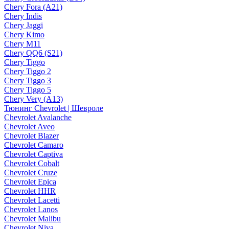
Chery Fora (A21)
Chery Indis
Chery Jaggi
Chery Kimo
Chery M11
Chery QQ6 (S21)
Chery Tiggo
Chery Tiggo 2
Chery Tiggo 3
Chery Tiggo 5
Chery Very (A13)
Тюнинг Chevrolet | Шевроле
Chevrolet Avalanche
Chevrolet Aveo
Chevrolet Blazer
Chevrolet Camaro
Chevrolet Captiva
Chevrolet Cobalt
Chevrolet Cruze
Chevrolet Epica
Chevrolet HHR
Chevrolet Lacetti
Chevrolet Lanos
Chevrolet Malibu
Chevrolet Niva