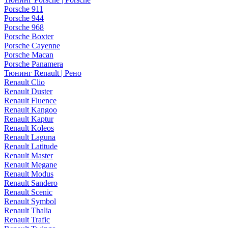
Porsche 911
Porsche 944
Porsche 968
Porsche Boxter
Porsche Cayenne
Porsche Macan
Porsche Panamera
Тюнинг Renault | Рено
Renault Clio
Renault Duster
Renault Fluence
Renault Kangoo
Renault Kaptur
Renault Koleos
Renault Laguna
Renault Latitude
Renault Master
Renault Megane
Renault Modus
Renault Sandero
Renault Scenic
Renault Symbol
Renault Thalia
Renault Trafic