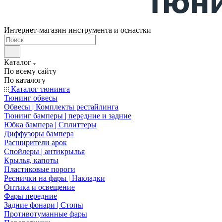
Интернет-магазин инструмента и оснастки
Каталог
По всему сайту
По каталогу
Каталог тюнинга
Тюнинг обвесы
Обвесы | Комплекты рестайлинга
Тюнинг бамперы | передние и задние
Юбка бампера | Сплиттеры
Диффузоры бампера
Расширители арок
Спойлеры | антикрылья
Крылья, капоты
Пластиковые пороги
Реснички на фары | Накладки
Оптика и освещение
Фары передние
Задние фонари | Стопы
Противотуманные фары