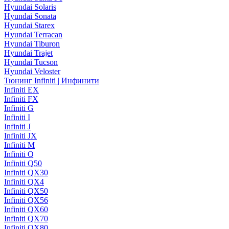
Hyundai Solaris
Hyundai Sonata
Hyundai Starex
Hyundai Terracan
Hyundai Tiburon
Hyundai Trajet
Hyundai Tucson
Hyundai Veloster
Тюнинг Infiniti | Инфинити
Infiniti EX
Infiniti FX
Infiniti G
Infiniti I
Infiniti J
Infiniti JX
Infiniti M
Infiniti Q
Infiniti Q50
Infiniti QX30
Infiniti QX4
Infiniti QX50
Infiniti QX56
Infiniti QX60
Infiniti QX70
Infiniti QX80