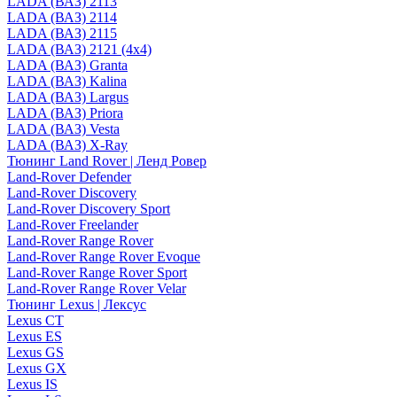
LADA (ВАЗ) 2113
LADA (ВАЗ) 2114
LADA (ВАЗ) 2115
LADA (ВАЗ) 2121 (4x4)
LADA (ВАЗ) Granta
LADA (ВАЗ) Kalina
LADA (ВАЗ) Largus
LADA (ВАЗ) Priora
LADA (ВАЗ) Vesta
LADA (ВАЗ) X-Ray
Тюнинг Land Rover | Ленд Ровер
Land-Rover Defender
Land-Rover Discovery
Land-Rover Discovery Sport
Land-Rover Freelander
Land-Rover Range Rover
Land-Rover Range Rover Evoque
Land-Rover Range Rover Sport
Land-Rover Range Rover Velar
Тюнинг Lexus | Лексус
Lexus CT
Lexus ES
Lexus GS
Lexus GX
Lexus IS