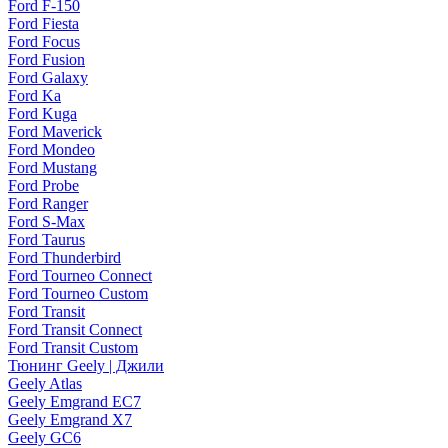
Ford F-150
Ford Fiesta
Ford Focus
Ford Fusion
Ford Galaxy
Ford Ka
Ford Kuga
Ford Maverick
Ford Mondeo
Ford Mustang
Ford Probe
Ford Ranger
Ford S-Max
Ford Taurus
Ford Thunderbird
Ford Tourneo Connect
Ford Tourneo Custom
Ford Transit
Ford Transit Connect
Ford Transit Custom
Тюнинг Geely | Джили
Geely Atlas
Geely Emgrand EC7
Geely Emgrand X7
Geely GC6