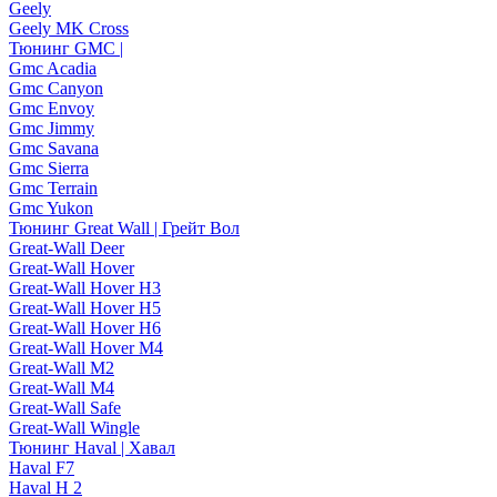
Geely
Geely MK Cross
Тюнинг GMC |
Gmc Acadia
Gmc Canyon
Gmc Envoy
Gmc Jimmy
Gmc Savana
Gmc Sierra
Gmc Terrain
Gmc Yukon
Тюнинг Great Wall | Грейт Вол
Great-Wall Deer
Great-Wall Hover
Great-Wall Hover H3
Great-Wall Hover H5
Great-Wall Hover H6
Great-Wall Hover M4
Great-Wall M2
Great-Wall M4
Great-Wall Safe
Great-Wall Wingle
Тюнинг Haval | Хавал
Haval F7
Haval H 2