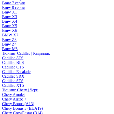
Bmw 7 серия
Bmw 8 серия
Bmw X1
Bmw X3
Bmw X4
Bmw X5
Bmw X6
BMW X7
Bmw Z3
Bmw Z4
Bmw М6
Тюнинг Cadillac | Кадиллак
Cadillac ATS
Cadillac BLS
Cadillac CTS
Cadillac Escalade
Cadillac SRX
Cadillac STS
Cadillac XT5
Тюнинг Chery | Чери
Chery Amulet
Chery Arrizo 7
Chery Bonus (A13)
Chery Bonus 3 (E3/A19)
Chery CrossEastar (B14)