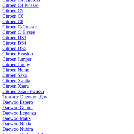
Citroen C4 Picasso
Citroen C5
Citroen C6
Citroen C8
Citroen C-Crosser
Citroen C-Elysee
Citroen DS3
Citroen DS4
Citroen DS5
Citroen Evasion
Citroen Jumper
Citroen Jumpy
Citroen Nemo
Citroen Saxo
Citroen Xantia
Citroen Xsara
Citroen Xsara Picasso
Тюнинг Daewoo | Дэу
Daewoo Espero
Daewoo Gentra
Daewoo Leganza
Daewoo Matiz
Daewoo Nexia
Daewoo Nubira