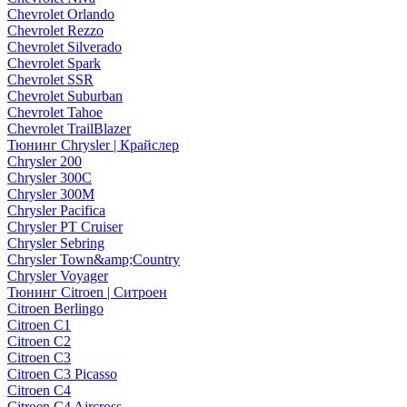
Chevrolet Orlando
Chevrolet Rezzo
Chevrolet Silverado
Chevrolet Spark
Chevrolet SSR
Chevrolet Suburban
Chevrolet Tahoe
Chevrolet TrailBlazer
Тюнинг Chrysler | Крайслер
Chrysler 200
Chrysler 300C
Chrysler 300M
Chrysler Pacifica
Chrysler PT Cruiser
Chrysler Sebring
Chrysler Town&amp;Country
Chrysler Voyager
Тюнинг Citroen | Ситроен
Citroen Berlingo
Citroen C1
Citroen C2
Citroen C3
Citroen C3 Picasso
Citroen C4
Citroen C4 Aircross