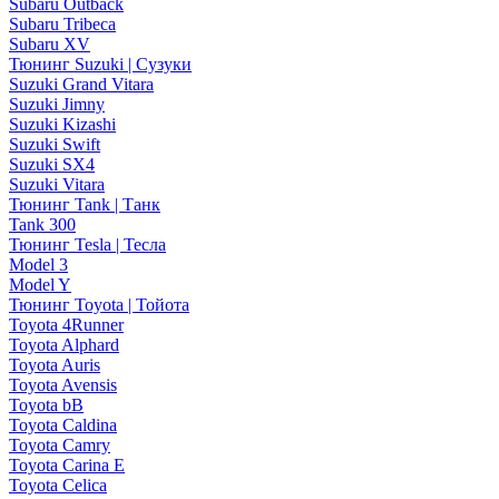
Subaru Outback
Subaru Tribeca
Subaru XV
Тюнинг Suzuki | Сузуки
Suzuki Grand Vitara
Suzuki Jimny
Suzuki Kizashi
Suzuki Swift
Suzuki SX4
Suzuki Vitara
Тюнинг Tank | Танк
Tank 300
Тюнинг Tesla | Тесла
Model 3
Model Y
Тюнинг Toyota | Тойота
Toyota 4Runner
Toyota Alphard
Toyota Auris
Toyota Avensis
Toyota bB
Toyota Caldina
Toyota Camry
Toyota Carina E
Toyota Celica