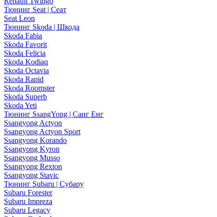
Renault Twingo
Тюнинг Seat | Сеат
Seat Leon
Тюнинг Skoda | Шкода
Skoda Fabia
Skoda Favorit
Skoda Felicia
Skoda Kodiaq
Skoda Octavia
Skoda Rapid
Skoda Roomster
Skoda Superb
Skoda Yeti
Тюнинг SsangYong | Санг Енг
Ssangyong Actyon
Ssangyong Actyon Sport
Ssangyong Korando
Ssangyong Kyron
Ssangyong Musso
Ssangyong Rexton
Ssangyong Stavic
Тюнинг Subaru | Субару
Subaru Forester
Subaru Impreza
Subaru Legacy