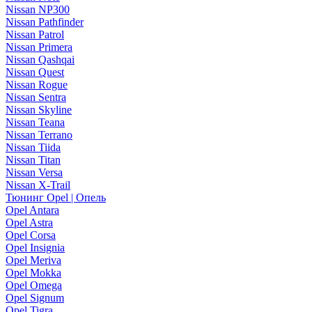
Nissan NP300
Nissan Pathfinder
Nissan Patrol
Nissan Primera
Nissan Qashqai
Nissan Quest
Nissan Rogue
Nissan Sentra
Nissan Skyline
Nissan Teana
Nissan Terrano
Nissan Tiida
Nissan Titan
Nissan Versa
Nissan X-Trail
Тюнинг Opel | Опель
Opel Antara
Opel Astra
Opel Corsa
Opel Insignia
Opel Meriva
Opel Mokka
Opel Omega
Opel Signum
Opel Tigra