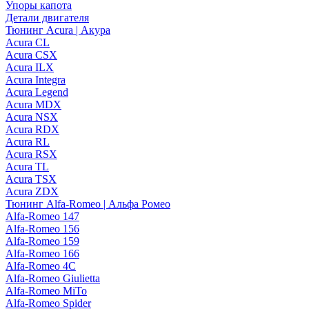
Упоры капота
Детали двигателя
Тюнинг Acura | Акура
Acura CL
Acura CSX
Acura ILX
Acura Integra
Acura Legend
Acura MDX
Acura NSX
Acura RDX
Acura RL
Acura RSX
Acura TL
Acura TSX
Acura ZDX
Тюнинг Alfa-Romeo | Альфа Ромео
Alfa-Romeo 147
Alfa-Romeo 156
Alfa-Romeo 159
Alfa-Romeo 166
Alfa-Romeo 4C
Alfa-Romeo Giulietta
Alfa-Romeo MiTo
Alfa-Romeo Spider