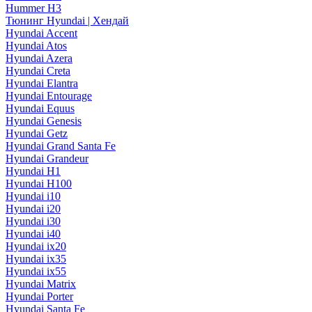
Hummer H3
Тюнинг Hyundai | Хендай
Hyundai Accent
Hyundai Atos
Hyundai Azera
Hyundai Creta
Hyundai Elantra
Hyundai Entourage
Hyundai Equus
Hyundai Genesis
Hyundai Getz
Hyundai Grand Santa Fe
Hyundai Grandeur
Hyundai H1
Hyundai H100
Hyundai i10
Hyundai i20
Hyundai i30
Hyundai i40
Hyundai ix20
Hyundai ix35
Hyundai ix55
Hyundai Matrix
Hyundai Porter
Hyundai Santa Fe