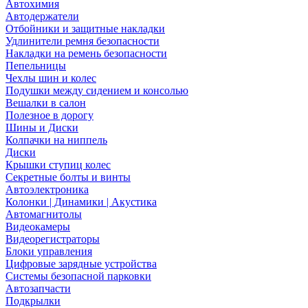
Автохимия
Автодержатели
Отбойники и защитные накладки
Удлинители ремня безопасности
Накладки на ремень безопасности
Пепельницы
Чехлы шин и колес
Подушки между сидением и консолью
Вешалки в салон
Полезное в дорогу
Шины и Диски
Колпачки на ниппель
Диски
Крышки ступиц колес
Секретные болты и винты
Автоэлектроника
Колонки | Динамики | Акустика
Автомагнитолы
Видеокамеры
Видеорегистраторы
Блоки управления
Цифровые зарядные устройства
Системы безопасной парковки
Автозапчасти
Подкрылки