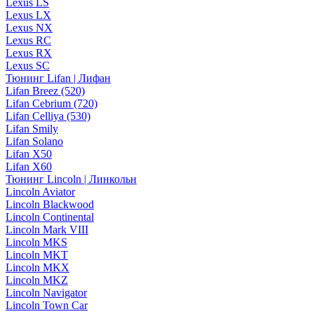
Lexus LS
Lexus LX
Lexus NX
Lexus RC
Lexus RX
Lexus SC
Тюнинг Lifan | Лифан
Lifan Breez (520)
Lifan Cebrium (720)
Lifan Celliya (530)
Lifan Smily
Lifan Solano
Lifan X50
Lifan X60
Тюнинг Lincoln | Линкольн
Lincoln Aviator
Lincoln Blackwood
Lincoln Continental
Lincoln Mark VIII
Lincoln MKS
Lincoln MKT
Lincoln MKX
Lincoln MKZ
Lincoln Navigator
Lincoln Town Car