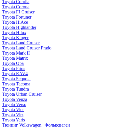
Toyota Corolla
Toyota Corona
Toyota FJ Cruiser
Toyota Fortuner
Toyota HiAce
Toyota Highlander
Toyota Hilux
Toyota Kluger
Toyota Land Cruiser
Toyota Land Cruiser Prado
Toyota Mark II
Toyota Matrix
Toyota Opa
Toyota Prius
Toyota RAV4
Toyota Sequoia
Toyota Tacoma
Toyota Tundra
Toyota Urban Cruiser
Toyota Venza
Toyota Verso
Toyota Vios
Toyota Vitz
Toyota Yaris
Тюнинг Volkswagen | Фольксваген