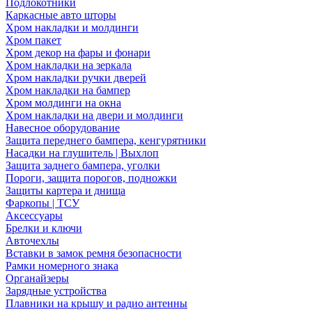
Подлокотники
Каркасные авто шторы
Хром накладки и молдинги
Хром пакет
Хром декор на фары и фонари
Хром накладки на зеркала
Хром накладки ручки дверей
Хром накладки на бампер
Хром молдинги на окна
Хром накладки на двери и молдинги
Навесное оборудование
Защита переднего бампера, кенгурятники
Насадки на глушитель | Выхлоп
Защита заднего бампера, уголки
Пороги, защита порогов, подножки
Защиты картера и днища
Фаркопы | ТСУ
Аксессуары
Брелки и ключи
Авточехлы
Вставки в замок ремня безопасности
Рамки номерного знака
Органайзеры
Зарядные устройства
Плавники на крышу и радио антенны