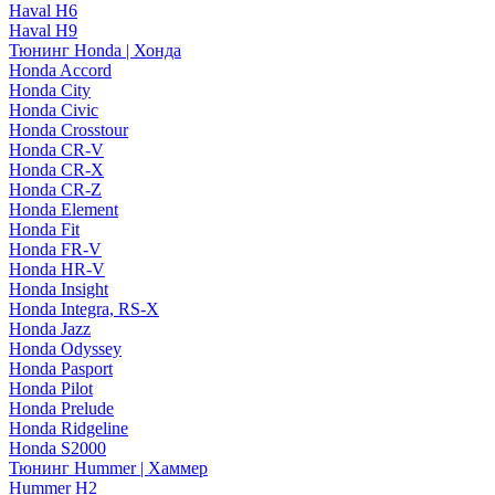
Haval H6
Haval H9
Тюнинг Honda | Хонда
Honda Accord
Honda City
Honda Civic
Honda Crosstour
Honda CR-V
Honda CR-X
Honda CR-Z
Honda Element
Honda Fit
Honda FR-V
Honda HR-V
Honda Insight
Honda Integra, RS-X
Honda Jazz
Honda Odyssey
Honda Pasport
Honda Pilot
Honda Prelude
Honda Ridgeline
Honda S2000
Тюнинг Hummer | Хаммер
Hummer H2