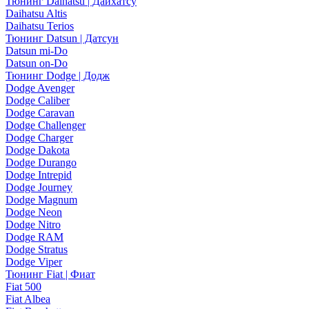
Тюнинг Daihatsu | Дайхатсу
Daihatsu Altis
Daihatsu Terios
Тюнинг Datsun | Датсун
Datsun mi-Do
Datsun on-Do
Тюнинг Dodge | Додж
Dodge Avenger
Dodge Caliber
Dodge Caravan
Dodge Challenger
Dodge Charger
Dodge Dakota
Dodge Durango
Dodge Intrepid
Dodge Journey
Dodge Magnum
Dodge Neon
Dodge Nitro
Dodge RAM
Dodge Stratus
Dodge Viper
Тюнинг Fiat | Фиат
Fiat 500
Fiat Albea