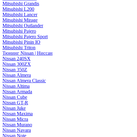
Mitsubishi Grandis
Mitsubishi L200
Mitsubishi Lancer
Mitsubishi Mirage
Mitsubishi Outlander
Mitsubishi Pajero
Mitsubishi Pajero Sport
Mitsubishi Pinin IO
Mitsubishi Triton
Тюнинг Nissan | Ниссан
Nissan 240SX
Nissan 300ZX
Nissan 350Z
Nissan Almera
Nissan Almera Classic
Nissan Altima
Nissan Armada
Nissan Cube
Nissan GT-R
Nissan Juke
Nissan Maxima
Nissan Micra
Nissan Murano
Nissan Navara
Nissan Note