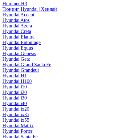
Hummer H3
Тюнинг Hyundai | Хендай
Hyundai Accent
Hyundai Atos
Hyundai Azera
Hyundai Creta
Hyundai Elantra
Hyundai Entourage
Hyundai Equus
Hyundai Genesis
Hyundai Getz
Hyundai Grand Santa Fe
Hyundai Grandeur
Hyundai H1
Hyundai H100
Hyundai i10
Hyundai i20
Hyundai i30
Hyundai i40
Hyundai ix20
Hyundai ix35
Hyundai ix55
Hyundai Matrix
Hyundai Porter
Hyundai Santa Fe