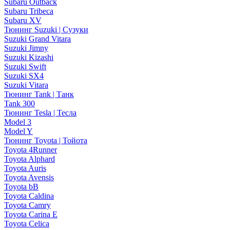
Subaru Outback
Subaru Tribeca
Subaru XV
Тюнинг Suzuki | Сузуки
Suzuki Grand Vitara
Suzuki Jimny
Suzuki Kizashi
Suzuki Swift
Suzuki SX4
Suzuki Vitara
Тюнинг Tank | Танк
Tank 300
Тюнинг Tesla | Тесла
Model 3
Model Y
Тюнинг Toyota | Тойота
Toyota 4Runner
Toyota Alphard
Toyota Auris
Toyota Avensis
Toyota bB
Toyota Caldina
Toyota Camry
Toyota Carina E
Toyota Celica