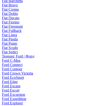
Fiat Barchetta
Fiat Bravo
Fiat Croma
Fiat Doblo
Fiat Ducato
Fiat Fiorino
Fiat Freemont
Fiat Fullback
Fiat Linea
Fiat Panda
Fiat Punto
Fiat Scudo
Fiat Sedici
Тюнинг Ford | Форд
Ford C-Max
Ford Connect
Ford Contour
Ford Crown Victoria
Ford EcoSport
Ford Edge
Ford Escape
Ford Escort
Ford Excursion
Ford Expedition
Ford Explorer