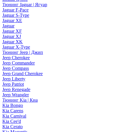
Тюнинг Jaguar | Ягуар
Jaguar F-Pace
Jaguar S-Type
Jaguar XE
Jaguar
Jaguar XF
Jaguar XJ
Jaguar XK
Jaguar X-Type
Тюнинг Jeep | Джип
Jeep Cherokee
Jeep Commander
Jeep Compass
Jeep Grand Cherokee
Jeep Liberty
Jeep Patriot
Jeep Renegade
Jeep Wrangler
Тюнинг Kia | Киа
Kia Bongo
Kia Carens
Kia Carnival
Kia Cee'd
Kia Cerato
Kia Magentis