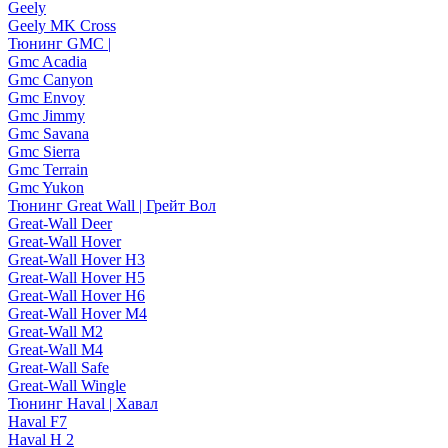
Geely
Geely MK Cross
Тюнинг GMC |
Gmc Acadia
Gmc Canyon
Gmc Envoy
Gmc Jimmy
Gmc Savana
Gmc Sierra
Gmc Terrain
Gmc Yukon
Тюнинг Great Wall | Грейт Вол
Great-Wall Deer
Great-Wall Hover
Great-Wall Hover H3
Great-Wall Hover H5
Great-Wall Hover H6
Great-Wall Hover M4
Great-Wall M2
Great-Wall M4
Great-Wall Safe
Great-Wall Wingle
Тюнинг Haval | Хавал
Haval F7
Haval H 2