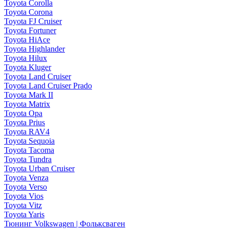
Toyota Corolla
Toyota Corona
Toyota FJ Cruiser
Toyota Fortuner
Toyota HiAce
Toyota Highlander
Toyota Hilux
Toyota Kluger
Toyota Land Cruiser
Toyota Land Cruiser Prado
Toyota Mark II
Toyota Matrix
Toyota Opa
Toyota Prius
Toyota RAV4
Toyota Sequoia
Toyota Tacoma
Toyota Tundra
Toyota Urban Cruiser
Toyota Venza
Toyota Verso
Toyota Vios
Toyota Vitz
Toyota Yaris
Тюнинг Volkswagen | Фольксваген