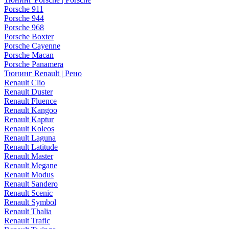
Porsche 911
Porsche 944
Porsche 968
Porsche Boxter
Porsche Cayenne
Porsche Macan
Porsche Panamera
Тюнинг Renault | Рено
Renault Clio
Renault Duster
Renault Fluence
Renault Kangoo
Renault Kaptur
Renault Koleos
Renault Laguna
Renault Latitude
Renault Master
Renault Megane
Renault Modus
Renault Sandero
Renault Scenic
Renault Symbol
Renault Thalia
Renault Trafic