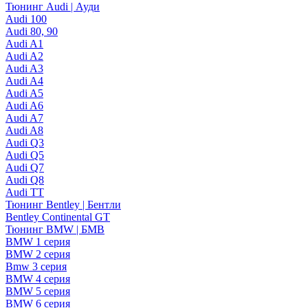
Тюнинг Audi | Ауди
Audi 100
Audi 80, 90
Audi A1
Audi A2
Audi A3
Audi A4
Audi A5
Audi A6
Audi A7
Audi A8
Audi Q3
Audi Q5
Audi Q7
Audi Q8
Audi TT
Тюнинг Bentley | Бентли
Bentley Continental GT
Тюнинг BMW | БМВ
BMW 1 серия
BMW 2 серия
Bmw 3 серия
BMW 4 серия
BMW 5 серия
BMW 6 серия