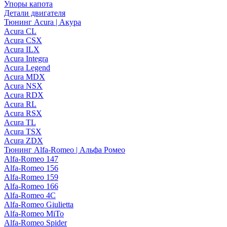
Упоры капота
Детали двигателя
Тюнинг Acura | Акура
Acura CL
Acura CSX
Acura ILX
Acura Integra
Acura Legend
Acura MDX
Acura NSX
Acura RDX
Acura RL
Acura RSX
Acura TL
Acura TSX
Acura ZDX
Тюнинг Alfa-Romeo | Альфа Ромео
Alfa-Romeo 147
Alfa-Romeo 156
Alfa-Romeo 159
Alfa-Romeo 166
Alfa-Romeo 4C
Alfa-Romeo Giulietta
Alfa-Romeo MiTo
Alfa-Romeo Spider