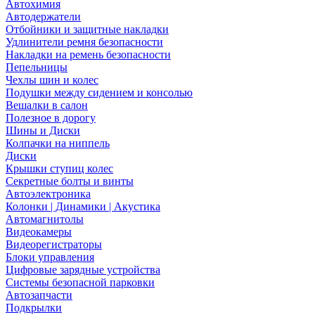
Автохимия
Автодержатели
Отбойники и защитные накладки
Удлинители ремня безопасности
Накладки на ремень безопасности
Пепельницы
Чехлы шин и колес
Подушки между сидением и консолью
Вешалки в салон
Полезное в дорогу
Шины и Диски
Колпачки на ниппель
Диски
Крышки ступиц колес
Секретные болты и винты
Автоэлектроника
Колонки | Динамики | Акустика
Автомагнитолы
Видеокамеры
Видеорегистраторы
Блоки управления
Цифровые зарядные устройства
Системы безопасной парковки
Автозапчасти
Подкрылки