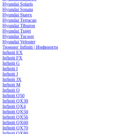
Hyundai Solaris
Hyundai Sonata
Hyundai Starex
Hyundai Terracan
Hyundai Tiburon
Hyundai Trajet
Hyundai Tucson
Hyundai Veloster
Тюнинг Infiniti | Инфинити
Infiniti EX
Infiniti FX
Infiniti G
Infiniti I
Infiniti J
Infiniti JX
Infiniti M
Infiniti Q
Infiniti Q50
Infiniti QX30
Infiniti QX4
Infiniti QX50
Infiniti QX56
Infiniti QX60
Infiniti QX70
Infiniti QX80