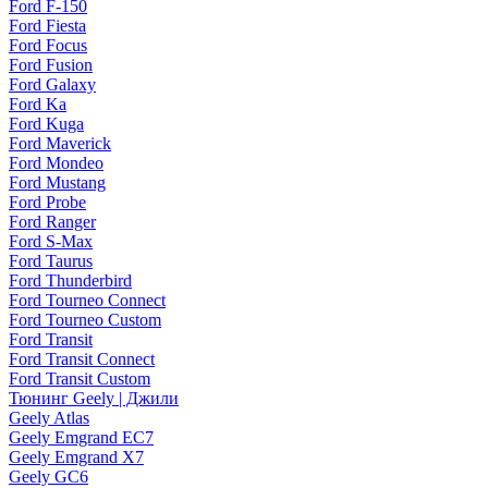
Ford F-150
Ford Fiesta
Ford Focus
Ford Fusion
Ford Galaxy
Ford Ka
Ford Kuga
Ford Maverick
Ford Mondeo
Ford Mustang
Ford Probe
Ford Ranger
Ford S-Max
Ford Taurus
Ford Thunderbird
Ford Tourneo Connect
Ford Tourneo Custom
Ford Transit
Ford Transit Connect
Ford Transit Custom
Тюнинг Geely | Джили
Geely Atlas
Geely Emgrand EC7
Geely Emgrand X7
Geely GC6