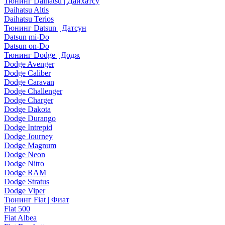
Тюнинг Daihatsu | Дайхатсу
Daihatsu Altis
Daihatsu Terios
Тюнинг Datsun | Датсун
Datsun mi-Do
Datsun on-Do
Тюнинг Dodge | Додж
Dodge Avenger
Dodge Caliber
Dodge Caravan
Dodge Challenger
Dodge Charger
Dodge Dakota
Dodge Durango
Dodge Intrepid
Dodge Journey
Dodge Magnum
Dodge Neon
Dodge Nitro
Dodge RAM
Dodge Stratus
Dodge Viper
Тюнинг Fiat | Фиат
Fiat 500
Fiat Albea