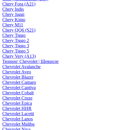
Chery Fora (A21)
Chery Indis
Chery Jaggi
Chery Kimo
Chery M11
Chery QQ6 (S21)
Chery Tiggo
Chery Tiggo 2
Chery Tiggo 3
Chery Tiggo 5
Chery Very (A13)
Тюнинг Chevrolet | Шевроле
Chevrolet Avalanche
Chevrolet Aveo
Chevrolet Blazer
Chevrolet Camaro
Chevrolet Captiva
Chevrolet Cobalt
Chevrolet Cruze
Chevrolet Epica
Chevrolet HHR
Chevrolet Lacetti
Chevrolet Lanos
Chevrolet Malibu
Chevrolet Niva