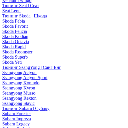
Renault Twingo
Тюнинг Seat | Сеат
Seat Leon
Тюнинг Skoda | Шкода
Skoda Fabia
Skoda Favorit
Skoda Felicia
Skoda Kodiaq
Skoda Octavia
Skoda Rapid
Skoda Roomster
Skoda Superb
Skoda Yeti
Тюнинг SsangYong | Санг Енг
Ssangyong Actyon
Ssangyong Actyon Sport
Ssangyong Korando
Ssangyong Kyron
Ssangyong Musso
Ssangyong Rexton
Ssangyong Stavic
Тюнинг Subaru | Субару
Subaru Forester
Subaru Impreza
Subaru Legacy