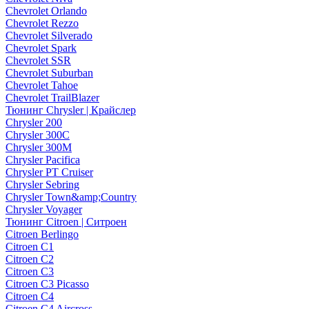
Chevrolet Orlando
Chevrolet Rezzo
Chevrolet Silverado
Chevrolet Spark
Chevrolet SSR
Chevrolet Suburban
Chevrolet Tahoe
Chevrolet TrailBlazer
Тюнинг Chrysler | Крайслер
Chrysler 200
Chrysler 300C
Chrysler 300M
Chrysler Pacifica
Chrysler PT Cruiser
Chrysler Sebring
Chrysler Town&amp;Country
Chrysler Voyager
Тюнинг Citroen | Ситроен
Citroen Berlingo
Citroen C1
Citroen C2
Citroen C3
Citroen C3 Picasso
Citroen C4
Citroen C4 Aircross