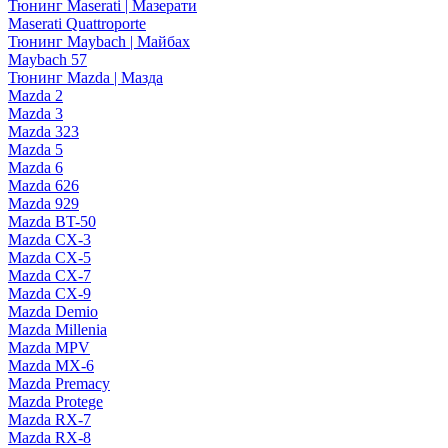
Тюнинг Maserati | Мазерати
Maserati Quattroporte
Тюнинг Maybach | Майбах
Maybach 57
Тюнинг Mazda | Мазда
Mazda 2
Mazda 3
Mazda 323
Mazda 5
Mazda 6
Mazda 626
Mazda 929
Mazda BT-50
Mazda CX-3
Mazda CX-5
Mazda CX-7
Mazda CX-9
Mazda Demio
Mazda Millenia
Mazda MPV
Mazda MX-6
Mazda Premacy
Mazda Protege
Mazda RX-7
Mazda RX-8