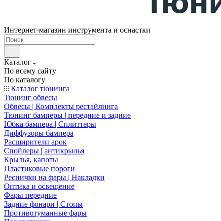
Интернет-магазин инструмента и оснастки
Каталог
По всему сайту
По каталогу
Каталог тюнинга
Тюнинг обвесы
Обвесы | Комплекты рестайлинга
Тюнинг бамперы | передние и задние
Юбка бампера | Сплиттеры
Диффузоры бампера
Расширители арок
Спойлеры | антикрылья
Крылья, капоты
Пластиковые пороги
Реснички на фары | Накладки
Оптика и освещение
Фары передние
Задние фонари | Стопы
Противотуманные фары