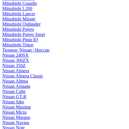
Mitsubishi Grandis
Mitsubishi L200
Mitsubishi Lancer
Mitsubishi Mirage
Mitsubishi Outlander
Mitsubishi Pajero
Mitsubishi Pajero Sport
Mitsubishi Pinin IO
Mitsubishi Triton
Тюнинг Nissan | Ниссан
Nissan 240SX
Nissan 300ZX
Nissan 350Z
Nissan Almera
Nissan Almera Classic
Nissan Altima
Nissan Armada
Nissan Cube
Nissan GT-R
Nissan Juke
Nissan Maxima
Nissan Micra
Nissan Murano
Nissan Navara
Nissan Note