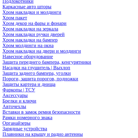
Подлокотники
Каркасные авто шторы
Хром накладки и молдинги
Хром пакет
Хром декор на фары и фонари
Хром накладки на зеркала
Хром накладки ручки дверей
Хром накладки на бампер
Хром молдинги на окна
Хром накладки на двери и молдинги
Навесное оборудование
Защита переднего бампера, кенгурятники
Насадки на глушитель | Выхлоп
Защита заднего бампера, уголки
Пороги, защита порогов, подножки
Защиты картера и днища
Фаркопы | ТСУ
Аксессуары
Брелки и ключи
Авточехлы
Вставки в замок ремня безопасности
Рамки номерного знака
Органайзеры
Зарядные устройства
Плавники на крышу и радио антенны