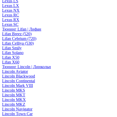
Lexus LS
Lexus LX
Lexus NX
Lexus RC
Lexus RX
Lexus SC
Тюнинг Lifan | Лифан
Lifan Breez (520)
Lifan Cebrium (720)
Lifan Celliya (530)
Lifan Smily
Lifan Solano
Lifan X50
Lifan X60
Тюнинг Lincoln | Линкольн
Lincoln Aviator
Lincoln Blackwood
Lincoln Continental
Lincoln Mark VIII
Lincoln MKS
Lincoln MKT
Lincoln MKX
Lincoln MKZ
Lincoln Navigator
Lincoln Town Car