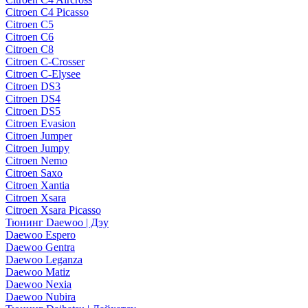
Citroen C4 Picasso
Citroen C5
Citroen C6
Citroen C8
Citroen C-Crosser
Citroen C-Elysee
Citroen DS3
Citroen DS4
Citroen DS5
Citroen Evasion
Citroen Jumper
Citroen Jumpy
Citroen Nemo
Citroen Saxo
Citroen Xantia
Citroen Xsara
Citroen Xsara Picasso
Тюнинг Daewoo | Дэу
Daewoo Espero
Daewoo Gentra
Daewoo Leganza
Daewoo Matiz
Daewoo Nexia
Daewoo Nubira