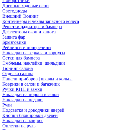
Поворотники
Дневные ходовые огни
Светодиоды
Внешний Тюнинг
Контейнеры и чехлы запасного колеса
Решетки радиатора и бампера
Дефлекторы окон и капота
Защита фар
Брызговики
Рейлинги и поперечины
Накладки на зеркала и корпусы
Сетки для бампера
Эмблемы, наклейки, шильдики
Тюнинг салона
Отделка салона
Панели приборов | шкалы и кольца
Коврики в салон и багажник
Ручки КПП и замки
Накладки на пороги в салон
Накладки на педали
Рули
Подсветка и доводчики дверей
Кнопки блокировки дверей
Накладки на коврик
Оплетки на руль