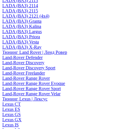
LADA (ВАЗ) 2113
LADA (ВАЗ) 2114
LADA (ВАЗ) 2115
LADA (ВАЗ) 2121 (4x4)
LADA (ВАЗ) Granta
LADA (ВАЗ) Kalina
LADA (ВАЗ) Largus
LADA (ВАЗ) Priora
LADA (ВАЗ) Vesta
LADA (ВАЗ) X-Ray
Тюнинг Land Rover | Ленд Ровер
Land-Rover Defender
Land-Rover Discovery
Land-Rover Discovery Sport
Land-Rover Freelander
Land-Rover Range Rover
Land-Rover Range Rover Evoque
Land-Rover Range Rover Sport
Land-Rover Range Rover Velar
Тюнинг Lexus | Лексус
Lexus CT
Lexus ES
Lexus GS
Lexus GX
Lexus IS