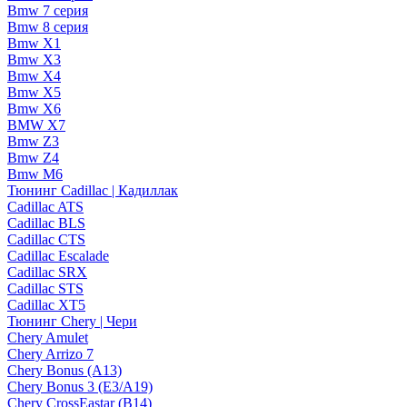
Bmw 7 серия
Bmw 8 серия
Bmw X1
Bmw X3
Bmw X4
Bmw X5
Bmw X6
BMW X7
Bmw Z3
Bmw Z4
Bmw М6
Тюнинг Cadillac | Кадиллак
Cadillac ATS
Cadillac BLS
Cadillac CTS
Cadillac Escalade
Cadillac SRX
Cadillac STS
Cadillac XT5
Тюнинг Chery | Чери
Chery Amulet
Chery Arrizo 7
Chery Bonus (A13)
Chery Bonus 3 (E3/A19)
Chery CrossEastar (B14)