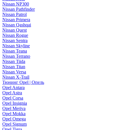
Nissan NP300
Nissan Pathfinder
Nissan Patrol
Nissan Primera
Nissan Qashqai
Nissan Quest
Nissan Rogue
Nissan Sentra
Nissan Skyline
Nissan Teana
Nissan Terrano
Nissan Tiida
Nissan Titan
Nissan Versa
Nissan X-Trail
Тюнинг Opel | Опель
Opel Antara
Opel Astra
Opel Corsa
Opel Insignia
Opel Meriva
Opel Mokka
Opel Omega
Opel Signum
Opel Tigra