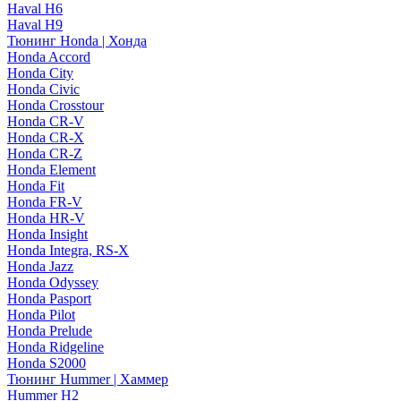
Haval H6
Haval H9
Тюнинг Honda | Хонда
Honda Accord
Honda City
Honda Civic
Honda Crosstour
Honda CR-V
Honda CR-X
Honda CR-Z
Honda Element
Honda Fit
Honda FR-V
Honda HR-V
Honda Insight
Honda Integra, RS-X
Honda Jazz
Honda Odyssey
Honda Pasport
Honda Pilot
Honda Prelude
Honda Ridgeline
Honda S2000
Тюнинг Hummer | Хаммер
Hummer H2