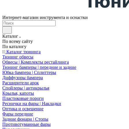
Интернет-магазин инструмента и оснастки
Каталог
По всему сайту
По каталогу
Каталог тюнинга
Тюнинг обвесы
Обвесы | Комплекты рестайлинга
Тюнинг бамперы | передние и задние
Юбка бампера | Сплиттеры
Диффузоры бампера
Расширители арок
Спойлеры | антикрылья
Крылья, капоты
Пластиковые пороги
Реснички на фары | Накладки
Оптика и освещение
Фары передние
Задние фонари | Стопы
Противотуманные фары