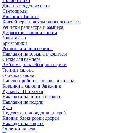
Поворотники
Дневные ходовые огни
Светодиоды
Внешний Тюнинг
Контейнеры и чехлы запасного колеса
Решетки радиатора и бампера
Дефлекторы окон и капота
Защита фар
Брызговики
Рейлинги и поперечины
Накладки на зеркала и корпусы
Сетки для бампера
Эмблемы, наклейки, шильдики
Тюнинг салона
Отделка салона
Панели приборов | шкалы и кольца
Коврики в салон и багажник
Ручки КПП и замки
Накладки на пороги в салон
Накладки на педали
Рули
Подсветка и доводчики дверей
Кнопки блокировки дверей
Накладки на коврик
Оплетки на руль