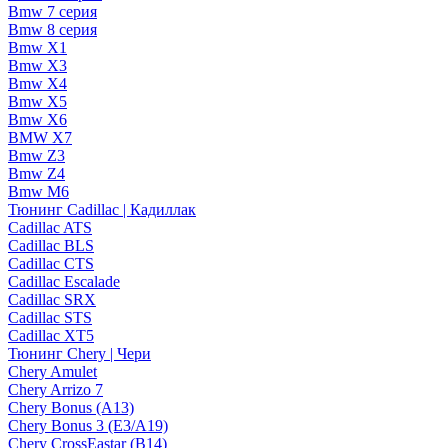
Bmw 7 серия
Bmw 8 серия
Bmw X1
Bmw X3
Bmw X4
Bmw X5
Bmw X6
BMW X7
Bmw Z3
Bmw Z4
Bmw М6
Тюнинг Cadillac | Кадиллак
Cadillac ATS
Cadillac BLS
Cadillac CTS
Cadillac Escalade
Cadillac SRX
Cadillac STS
Cadillac XT5
Тюнинг Chery | Чери
Chery Amulet
Chery Arrizo 7
Chery Bonus (A13)
Chery Bonus 3 (E3/A19)
Chery CrossEastar (B14)