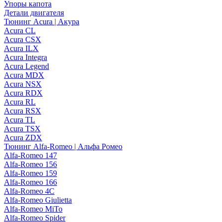
Упоры капота
Детали двигателя
Тюнинг Acura | Акура
Acura CL
Acura CSX
Acura ILX
Acura Integra
Acura Legend
Acura MDX
Acura NSX
Acura RDX
Acura RL
Acura RSX
Acura TL
Acura TSX
Acura ZDX
Тюнинг Alfa-Romeo | Альфа Ромео
Alfa-Romeo 147
Alfa-Romeo 156
Alfa-Romeo 159
Alfa-Romeo 166
Alfa-Romeo 4C
Alfa-Romeo Giulietta
Alfa-Romeo MiTo
Alfa-Romeo Spider