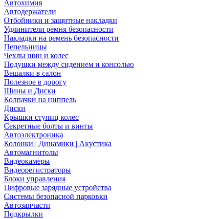
Автохимия
Автодержатели
Отбойники и защитные накладки
Удлинители ремня безопасности
Накладки на ремень безопасности
Пепельницы
Чехлы шин и колес
Подушки между сидением и консолью
Вешалки в салон
Полезное в дорогу
Шины и Диски
Колпачки на ниппель
Диски
Крышки ступиц колес
Секретные болты и винты
Автоэлектроника
Колонки | Динамики | Акустика
Автомагнитолы
Видеокамеры
Видеорегистраторы
Блоки управления
Цифровые зарядные устройства
Системы безопасной парковки
Автозапчасти
Подкрылки