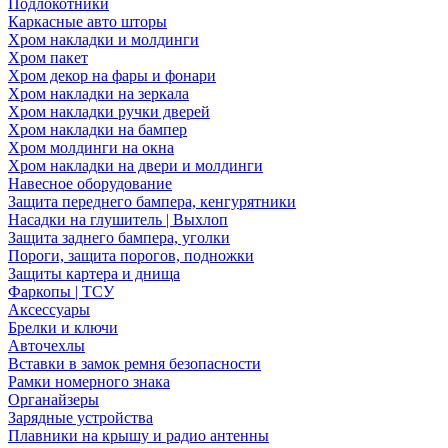
Подлокотники
Каркасные авто шторы
Хром накладки и молдинги
Хром пакет
Хром декор на фары и фонари
Хром накладки на зеркала
Хром накладки ручки дверей
Хром накладки на бампер
Хром молдинги на окна
Хром накладки на двери и молдинги
Навесное оборудование
Защита переднего бампера, кенгурятники
Насадки на глушитель | Выхлоп
Защита заднего бампера, уголки
Пороги, защита порогов, подножки
Защиты картера и днища
Фаркопы | ТСУ
Аксессуары
Брелки и ключи
Авточехлы
Вставки в замок ремня безопасности
Рамки номерного знака
Органайзеры
Зарядные устройства
Плавники на крышу и радио антенны