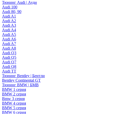
Тюнинг Audi | Ауди
Audi 100
Audi 80, 90
Audi A1
Audi A2
Audi A3
Audi A4
Audi A5
Audi A6
Audi A7
Audi A8
Audi Q3
Audi Q5
Audi Q7
Audi Q8
Audi TT
Тюнинг Bentley | Бентли
Bentley Continental GT
Тюнинг BMW | БМВ
BMW 1 серия
BMW 2 серия
Bmw 3 серия
BMW 4 серия
BMW 5 серия
BMW 6 серия