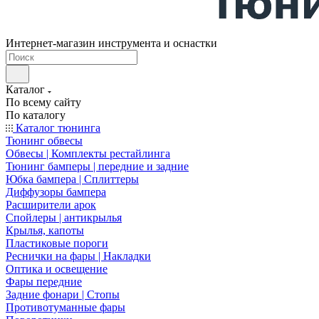
Интернет-магазин инструмента и оснастки
Каталог
По всему сайту
По каталогу
Каталог тюнинга
Тюнинг обвесы
Обвесы | Комплекты рестайлинга
Тюнинг бамперы | передние и задние
Юбка бампера | Сплиттеры
Диффузоры бампера
Расширители арок
Спойлеры | антикрылья
Крылья, капоты
Пластиковые пороги
Реснички на фары | Накладки
Оптика и освещение
Фары передние
Задние фонари | Стопы
Противотуманные фары