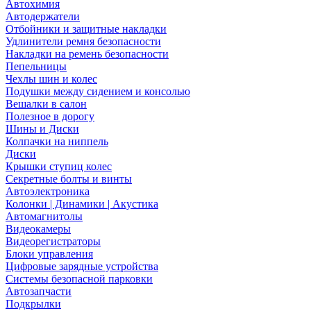
Автохимия
Автодержатели
Отбойники и защитные накладки
Удлинители ремня безопасности
Накладки на ремень безопасности
Пепельницы
Чехлы шин и колес
Подушки между сидением и консолью
Вешалки в салон
Полезное в дорогу
Шины и Диски
Колпачки на ниппель
Диски
Крышки ступиц колес
Секретные болты и винты
Автоэлектроника
Колонки | Динамики | Акустика
Автомагнитолы
Видеокамеры
Видеорегистраторы
Блоки управления
Цифровые зарядные устройства
Системы безопасной парковки
Автозапчасти
Подкрылки