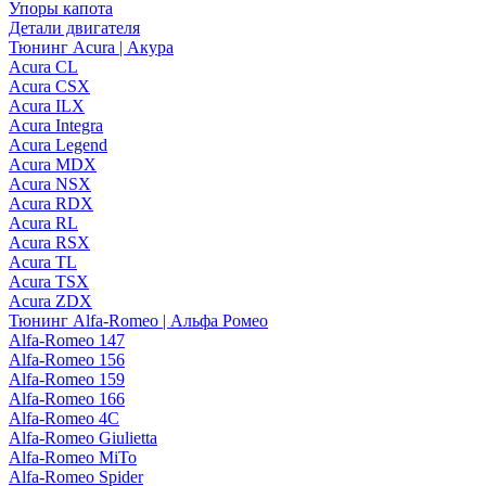
Упоры капота
Детали двигателя
Тюнинг Acura | Акура
Acura CL
Acura CSX
Acura ILX
Acura Integra
Acura Legend
Acura MDX
Acura NSX
Acura RDX
Acura RL
Acura RSX
Acura TL
Acura TSX
Acura ZDX
Тюнинг Alfa-Romeo | Альфа Ромео
Alfa-Romeo 147
Alfa-Romeo 156
Alfa-Romeo 159
Alfa-Romeo 166
Alfa-Romeo 4C
Alfa-Romeo Giulietta
Alfa-Romeo MiTo
Alfa-Romeo Spider