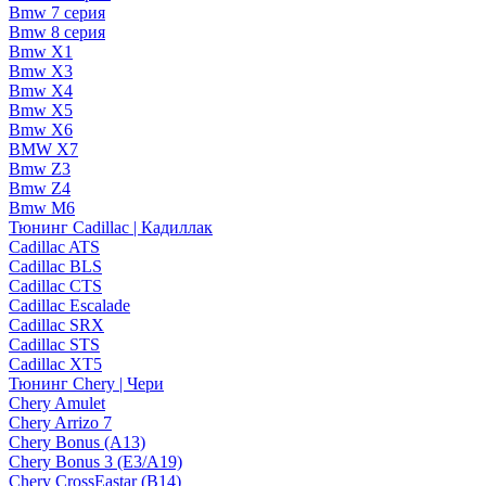
Bmw 7 серия
Bmw 8 серия
Bmw X1
Bmw X3
Bmw X4
Bmw X5
Bmw X6
BMW X7
Bmw Z3
Bmw Z4
Bmw М6
Тюнинг Cadillac | Кадиллак
Cadillac ATS
Cadillac BLS
Cadillac CTS
Cadillac Escalade
Cadillac SRX
Cadillac STS
Cadillac XT5
Тюнинг Chery | Чери
Chery Amulet
Chery Arrizo 7
Chery Bonus (A13)
Chery Bonus 3 (E3/A19)
Chery CrossEastar (B14)