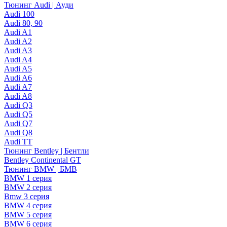
Тюнинг Audi | Ауди
Audi 100
Audi 80, 90
Audi A1
Audi A2
Audi A3
Audi A4
Audi A5
Audi A6
Audi A7
Audi A8
Audi Q3
Audi Q5
Audi Q7
Audi Q8
Audi TT
Тюнинг Bentley | Бентли
Bentley Continental GT
Тюнинг BMW | БМВ
BMW 1 серия
BMW 2 серия
Bmw 3 серия
BMW 4 серия
BMW 5 серия
BMW 6 серия