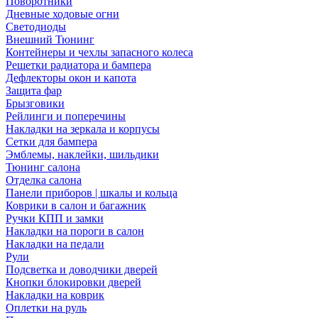
Поворотники
Дневные ходовые огни
Светодиоды
Внешний Тюнинг
Контейнеры и чехлы запасного колеса
Решетки радиатора и бампера
Дефлекторы окон и капота
Защита фар
Брызговики
Рейлинги и поперечины
Накладки на зеркала и корпусы
Сетки для бампера
Эмблемы, наклейки, шильдики
Тюнинг салона
Отделка салона
Панели приборов | шкалы и кольца
Коврики в салон и багажник
Ручки КПП и замки
Накладки на пороги в салон
Накладки на педали
Рули
Подсветка и доводчики дверей
Кнопки блокировки дверей
Накладки на коврик
Оплетки на руль