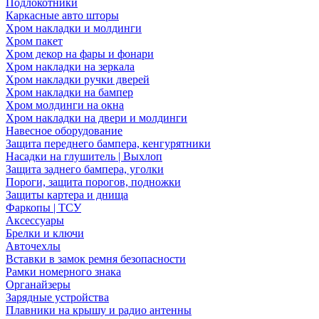
Подлокотники
Каркасные авто шторы
Хром накладки и молдинги
Хром пакет
Хром декор на фары и фонари
Хром накладки на зеркала
Хром накладки ручки дверей
Хром накладки на бампер
Хром молдинги на окна
Хром накладки на двери и молдинги
Навесное оборудование
Защита переднего бампера, кенгурятники
Насадки на глушитель | Выхлоп
Защита заднего бампера, уголки
Пороги, защита порогов, подножки
Защиты картера и днища
Фаркопы | ТСУ
Аксессуары
Брелки и ключи
Авточехлы
Вставки в замок ремня безопасности
Рамки номерного знака
Органайзеры
Зарядные устройства
Плавники на крышу и радио антенны