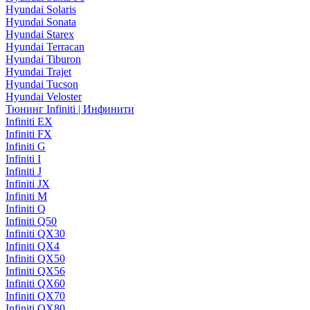
Hyundai Solaris
Hyundai Sonata
Hyundai Starex
Hyundai Terracan
Hyundai Tiburon
Hyundai Trajet
Hyundai Tucson
Hyundai Veloster
Тюнинг Infiniti | Инфинити
Infiniti EX
Infiniti FX
Infiniti G
Infiniti I
Infiniti J
Infiniti JX
Infiniti M
Infiniti Q
Infiniti Q50
Infiniti QX30
Infiniti QX4
Infiniti QX50
Infiniti QX56
Infiniti QX60
Infiniti QX70
Infiniti QX80