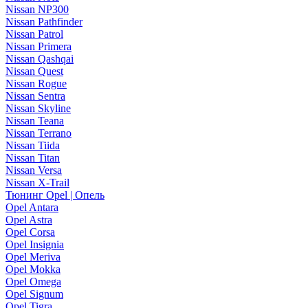
Nissan NP300
Nissan Pathfinder
Nissan Patrol
Nissan Primera
Nissan Qashqai
Nissan Quest
Nissan Rogue
Nissan Sentra
Nissan Skyline
Nissan Teana
Nissan Terrano
Nissan Tiida
Nissan Titan
Nissan Versa
Nissan X-Trail
Тюнинг Opel | Опель
Opel Antara
Opel Astra
Opel Corsa
Opel Insignia
Opel Meriva
Opel Mokka
Opel Omega
Opel Signum
Opel Tigra