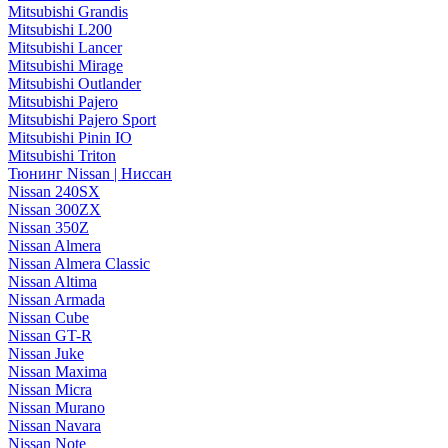
Mitsubishi Grandis
Mitsubishi L200
Mitsubishi Lancer
Mitsubishi Mirage
Mitsubishi Outlander
Mitsubishi Pajero
Mitsubishi Pajero Sport
Mitsubishi Pinin IO
Mitsubishi Triton
Тюнинг Nissan | Ниссан
Nissan 240SX
Nissan 300ZX
Nissan 350Z
Nissan Almera
Nissan Almera Classic
Nissan Altima
Nissan Armada
Nissan Cube
Nissan GT-R
Nissan Juke
Nissan Maxima
Nissan Micra
Nissan Murano
Nissan Navara
Nissan Note