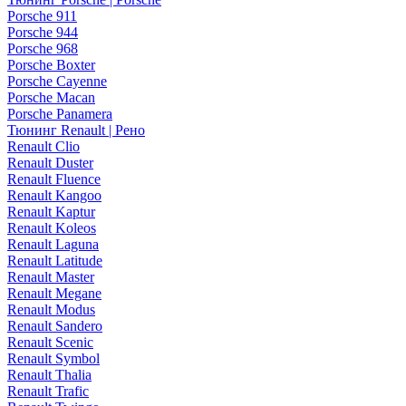
Porsche 911
Porsche 944
Porsche 968
Porsche Boxter
Porsche Cayenne
Porsche Macan
Porsche Panamera
Тюнинг Renault | Рено
Renault Clio
Renault Duster
Renault Fluence
Renault Kangoo
Renault Kaptur
Renault Koleos
Renault Laguna
Renault Latitude
Renault Master
Renault Megane
Renault Modus
Renault Sandero
Renault Scenic
Renault Symbol
Renault Thalia
Renault Trafic