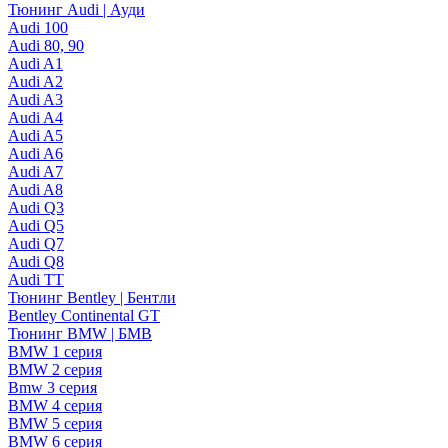
Тюнинг Audi | Ауди
Audi 100
Audi 80, 90
Audi A1
Audi A2
Audi A3
Audi A4
Audi A5
Audi A6
Audi A7
Audi A8
Audi Q3
Audi Q5
Audi Q7
Audi Q8
Audi TT
Тюнинг Bentley | Бентли
Bentley Continental GT
Тюнинг BMW | БМВ
BMW 1 серия
BMW 2 серия
Bmw 3 серия
BMW 4 серия
BMW 5 серия
BMW 6 серия