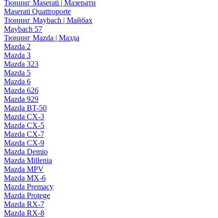
Тюнинг Maserati | Мазерати
Maserati Quattroporte
Тюнинг Maybach | Майбах
Maybach 57
Тюнинг Mazda | Мазда
Mazda 2
Mazda 3
Mazda 323
Mazda 5
Mazda 6
Mazda 626
Mazda 929
Mazda BT-50
Mazda CX-3
Mazda CX-5
Mazda CX-7
Mazda CX-9
Mazda Demio
Mazda Millenia
Mazda MPV
Mazda MX-6
Mazda Premacy
Mazda Protege
Mazda RX-7
Mazda RX-8