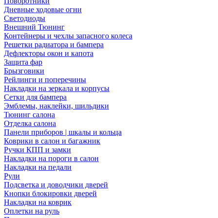
Поворотники
Дневные ходовые огни
Светодиоды
Внешний Тюнинг
Контейнеры и чехлы запасного колеса
Решетки радиатора и бампера
Дефлекторы окон и капота
Защита фар
Брызговики
Рейлинги и поперечины
Накладки на зеркала и корпусы
Сетки для бампера
Эмблемы, наклейки, шильдики
Тюнинг салона
Отделка салона
Панели приборов | шкалы и кольца
Коврики в салон и багажник
Ручки КПП и замки
Накладки на пороги в салон
Накладки на педали
Рули
Подсветка и доводчики дверей
Кнопки блокировки дверей
Накладки на коврик
Оплетки на руль