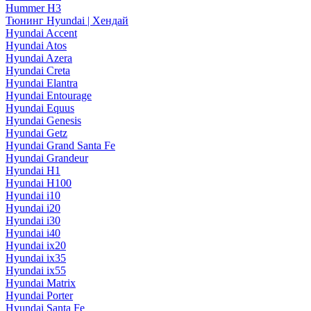
Hummer H3
Тюнинг Hyundai | Хендай
Hyundai Accent
Hyundai Atos
Hyundai Azera
Hyundai Creta
Hyundai Elantra
Hyundai Entourage
Hyundai Equus
Hyundai Genesis
Hyundai Getz
Hyundai Grand Santa Fe
Hyundai Grandeur
Hyundai H1
Hyundai H100
Hyundai i10
Hyundai i20
Hyundai i30
Hyundai i40
Hyundai ix20
Hyundai ix35
Hyundai ix55
Hyundai Matrix
Hyundai Porter
Hyundai Santa Fe