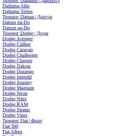
Тюнинг Daihatsu | Дайхатсу
Daihatsu Altis
Daihatsu Terios
Тюнинг Datsun | Датсун
Datsun mi-Do
Datsun on-Do
Тюнинг Dodge | Додж
Dodge Avenger
Dodge Caliber
Dodge Caravan
Dodge Challenger
Dodge Charger
Dodge Dakota
Dodge Durango
Dodge Intrepid
Dodge Journey
Dodge Magnum
Dodge Neon
Dodge Nitro
Dodge RAM
Dodge Stratus
Dodge Viper
Тюнинг Fiat | Фиат
Fiat 500
Fiat Albea