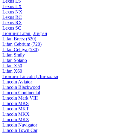
Lexus LS
Lexus LX
Lexus NX
Lexus RC
Lexus RX
Lexus SC
Тюнинг Lifan | Лифан
Lifan Breez (520)
Lifan Cebrium (720)
Lifan Celliya (530)
Lifan Smily
Lifan Solano
Lifan X50
Lifan X60
Тюнинг Lincoln | Линкольн
Lincoln Aviator
Lincoln Blackwood
Lincoln Continental
Lincoln Mark VIII
Lincoln MKS
Lincoln MKT
Lincoln MKX
Lincoln MKZ
Lincoln Navigator
Lincoln Town Car