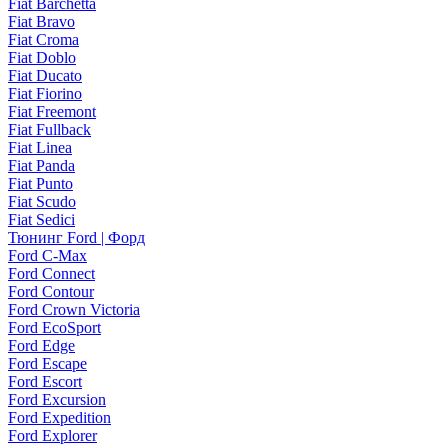
Fiat Barchetta
Fiat Bravo
Fiat Croma
Fiat Doblo
Fiat Ducato
Fiat Fiorino
Fiat Freemont
Fiat Fullback
Fiat Linea
Fiat Panda
Fiat Punto
Fiat Scudo
Fiat Sedici
Тюнинг Ford | Форд
Ford C-Max
Ford Connect
Ford Contour
Ford Crown Victoria
Ford EcoSport
Ford Edge
Ford Escape
Ford Escort
Ford Excursion
Ford Expedition
Ford Explorer