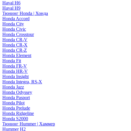
Haval H6
Haval H9
Тюнинг Honda | Хонда
Honda Accord
Honda City
Honda Civic
Honda Crosstour
Honda CR-V
Honda CR-X
Honda CR-Z
Honda Element
Honda Fit
Honda FR-V
Honda HR-V
Honda Insight
Honda Integra, RS-X
Honda Jazz
Honda Odyssey
Honda Pasport
Honda Pilot
Honda Prelude
Honda Ridgeline
Honda S2000
Тюнинг Hummer | Хаммер
Hummer H2