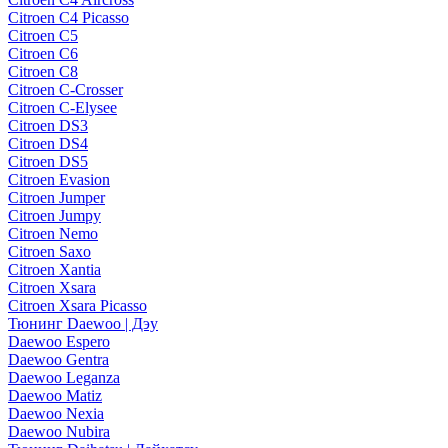
Citroen C4 Picasso
Citroen C5
Citroen C6
Citroen C8
Citroen C-Crosser
Citroen C-Elysee
Citroen DS3
Citroen DS4
Citroen DS5
Citroen Evasion
Citroen Jumper
Citroen Jumpy
Citroen Nemo
Citroen Saxo
Citroen Xantia
Citroen Xsara
Citroen Xsara Picasso
Тюнинг Daewoo | Дэу
Daewoo Espero
Daewoo Gentra
Daewoo Leganza
Daewoo Matiz
Daewoo Nexia
Daewoo Nubira