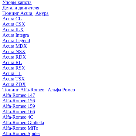
Упоры капота
Детали двигателя
Тюнинг Acura | Акура
Acura CL
Acura CSX
Acura ILX
Acura Integra
Acura Legend
Acura MDX
Acura NSX
Acura RDX
Acura RL
Acura RSX
Acura TL
Acura TSX
Acura ZDX
Тюнинг Alfa-Romeo | Альфа Ромео
Alfa-Romeo 147
Alfa-Romeo 156
Alfa-Romeo 159
Alfa-Romeo 166
Alfa-Romeo 4C
Alfa-Romeo Giulietta
Alfa-Romeo MiTo
Alfa-Romeo Spider