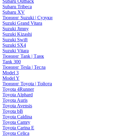
Subaru Outback
Subaru Tribeca
Subaru XV
Тюнинг Suzuki | Сузуки
Suzuki Grand Vitara
Suzuki Jimny
Suzuki Kizashi
Suzuki Swift
Suzuki SX4
Suzuki Vitara
Тюнинг Tank | Танк
Tank 300
Тюнинг Tesla | Тесла
Model 3
Model Y
Тюнинг Toyota | Тойота
Toyota 4Runner
Toyota Alphard
Toyota Auris
Toyota Avensis
Toyota bB
Toyota Caldina
Toyota Camry
Toyota Carina E
Toyota Celica