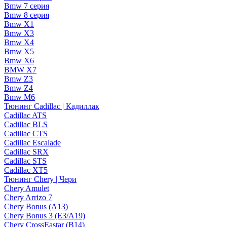
Bmw 7 серия
Bmw 8 серия
Bmw X1
Bmw X3
Bmw X4
Bmw X5
Bmw X6
BMW X7
Bmw Z3
Bmw Z4
Bmw М6
Тюнинг Cadillac | Кадиллак
Cadillac ATS
Cadillac BLS
Cadillac CTS
Cadillac Escalade
Cadillac SRX
Cadillac STS
Cadillac XT5
Тюнинг Chery | Чери
Chery Amulet
Chery Arrizo 7
Chery Bonus (A13)
Chery Bonus 3 (E3/A19)
Chery CrossEastar (B14)