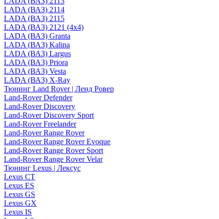
LADA (ВАЗ) 2113
LADA (ВАЗ) 2114
LADA (ВАЗ) 2115
LADA (ВАЗ) 2121 (4x4)
LADA (ВАЗ) Granta
LADA (ВАЗ) Kalina
LADA (ВАЗ) Largus
LADA (ВАЗ) Priora
LADA (ВАЗ) Vesta
LADA (ВАЗ) X-Ray
Тюнинг Land Rover | Ленд Ровер
Land-Rover Defender
Land-Rover Discovery
Land-Rover Discovery Sport
Land-Rover Freelander
Land-Rover Range Rover
Land-Rover Range Rover Evoque
Land-Rover Range Rover Sport
Land-Rover Range Rover Velar
Тюнинг Lexus | Лексус
Lexus CT
Lexus ES
Lexus GS
Lexus GX
Lexus IS