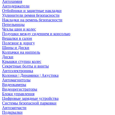
Автохимия
Автодержатели
Отбойники и защитные накладки
Удлинители ремня безопасности
Накладки на ремень безопасности
Пепельницы
Чехлы шин и колес
Подушки между сидением и консолью
Вешалки в салон
Полезное в дорогу
Шины и Диски
Колпачки на ниппель
Диски
Крышки ступиц колес
Секретные болты и винты
Автоэлектроника
Колонки | Динамики | Акустика
Автомагнитолы
Видеокамеры
Видеорегистраторы
Блоки управления
Цифровые зарядные устройства
Системы безопасной парковки
Автозапчасти
Подкрылки