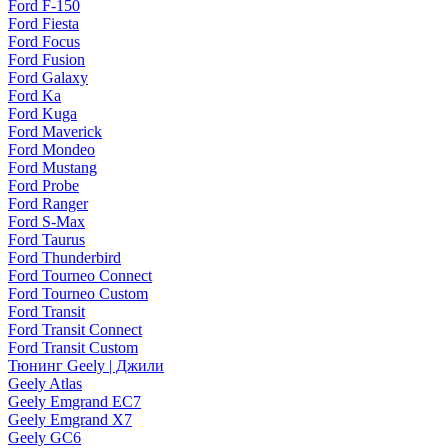
Ford F-150
Ford Fiesta
Ford Focus
Ford Fusion
Ford Galaxy
Ford Ka
Ford Kuga
Ford Maverick
Ford Mondeo
Ford Mustang
Ford Probe
Ford Ranger
Ford S-Max
Ford Taurus
Ford Thunderbird
Ford Tourneo Connect
Ford Tourneo Custom
Ford Transit
Ford Transit Connect
Ford Transit Custom
Тюнинг Geely | Джили
Geely Atlas
Geely Emgrand EC7
Geely Emgrand X7
Geely GC6