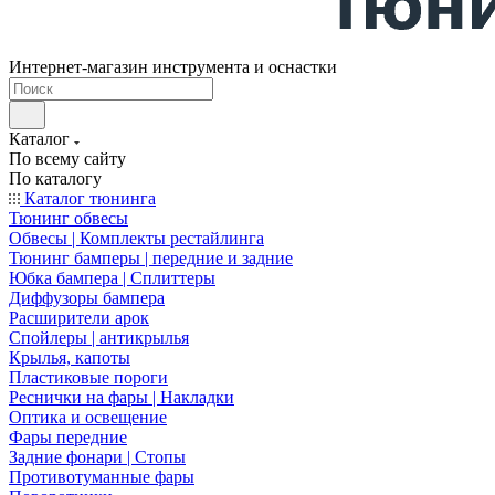
Интернет-магазин инструмента и оснастки
Каталог
По всему сайту
По каталогу
Каталог тюнинга
Тюнинг обвесы
Обвесы | Комплекты рестайлинга
Тюнинг бамперы | передние и задние
Юбка бампера | Сплиттеры
Диффузоры бампера
Расширители арок
Спойлеры | антикрылья
Крылья, капоты
Пластиковые пороги
Реснички на фары | Накладки
Оптика и освещение
Фары передние
Задние фонари | Стопы
Противотуманные фары