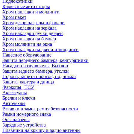
Подлокотники
Каркасные авто шторы
Хром накладки и молдинги
Хром пакет
Хром декор на фары и фонари
Хром накладки на зеркала
Хром накладки ручки дверей
Хром накладки на бампер
Хром молдинги на окна
Хром накладки на двери и молдинги
Навесное оборудование
Защита переднего бампера, кенгурятники
Насадки на глушитель | Выхлоп
Защита заднего бампера, уголки
Пороги, защита порогов, подножки
Защиты картера и днища
Фаркопы | ТСУ
Аксессуары
Брелки и ключи
Авточехлы
Вставки в замок ремня безопасности
Рамки номерного знака
Органайзеры
Зарядные устройства
Плавники на крышу и радио антенны