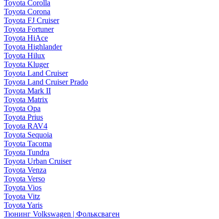
Toyota Corolla
Toyota Corona
Toyota FJ Cruiser
Toyota Fortuner
Toyota HiAce
Toyota Highlander
Toyota Hilux
Toyota Kluger
Toyota Land Cruiser
Toyota Land Cruiser Prado
Toyota Mark II
Toyota Matrix
Toyota Opa
Toyota Prius
Toyota RAV4
Toyota Sequoia
Toyota Tacoma
Toyota Tundra
Toyota Urban Cruiser
Toyota Venza
Toyota Verso
Toyota Vios
Toyota Vitz
Toyota Yaris
Тюнинг Volkswagen | Фольксваген