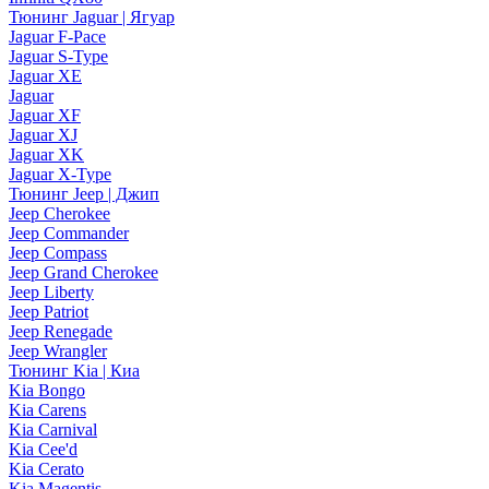
Тюнинг Jaguar | Ягуар
Jaguar F-Pace
Jaguar S-Type
Jaguar XE
Jaguar
Jaguar XF
Jaguar XJ
Jaguar XK
Jaguar X-Type
Тюнинг Jeep | Джип
Jeep Cherokee
Jeep Commander
Jeep Compass
Jeep Grand Cherokee
Jeep Liberty
Jeep Patriot
Jeep Renegade
Jeep Wrangler
Тюнинг Kia | Киа
Kia Bongo
Kia Carens
Kia Carnival
Kia Cee'd
Kia Cerato
Kia Magentis