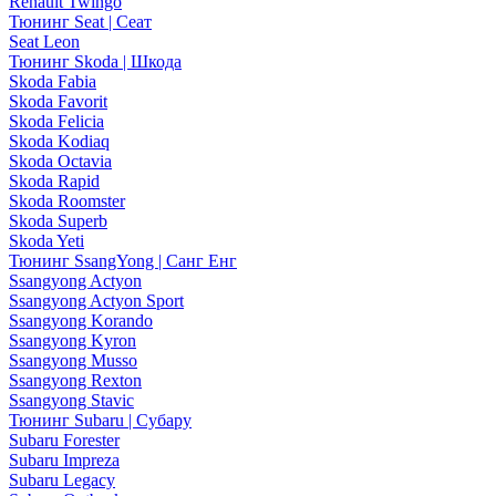
Renault Twingo
Тюнинг Seat | Сеат
Seat Leon
Тюнинг Skoda | Шкода
Skoda Fabia
Skoda Favorit
Skoda Felicia
Skoda Kodiaq
Skoda Octavia
Skoda Rapid
Skoda Roomster
Skoda Superb
Skoda Yeti
Тюнинг SsangYong | Санг Енг
Ssangyong Actyon
Ssangyong Actyon Sport
Ssangyong Korando
Ssangyong Kyron
Ssangyong Musso
Ssangyong Rexton
Ssangyong Stavic
Тюнинг Subaru | Субару
Subaru Forester
Subaru Impreza
Subaru Legacy