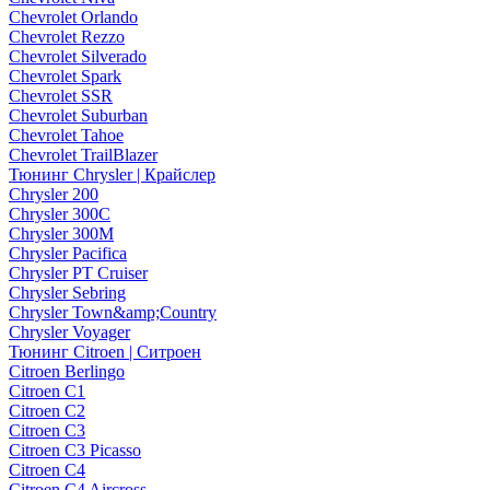
Chevrolet Orlando
Chevrolet Rezzo
Chevrolet Silverado
Chevrolet Spark
Chevrolet SSR
Chevrolet Suburban
Chevrolet Tahoe
Chevrolet TrailBlazer
Тюнинг Chrysler | Крайслер
Chrysler 200
Chrysler 300C
Chrysler 300M
Chrysler Pacifica
Chrysler PT Cruiser
Chrysler Sebring
Chrysler Town&amp;Country
Chrysler Voyager
Тюнинг Citroen | Ситроен
Citroen Berlingo
Citroen C1
Citroen C2
Citroen C3
Citroen C3 Picasso
Citroen C4
Citroen C4 Aircross