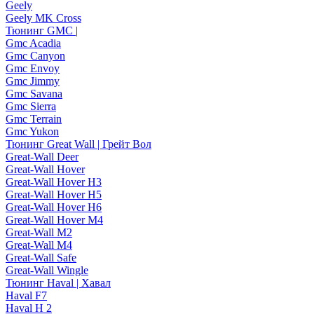
Geely
Geely MK Cross
Тюнинг GMC |
Gmc Acadia
Gmc Canyon
Gmc Envoy
Gmc Jimmy
Gmc Savana
Gmc Sierra
Gmc Terrain
Gmc Yukon
Тюнинг Great Wall | Грейт Вол
Great-Wall Deer
Great-Wall Hover
Great-Wall Hover H3
Great-Wall Hover H5
Great-Wall Hover H6
Great-Wall Hover M4
Great-Wall M2
Great-Wall M4
Great-Wall Safe
Great-Wall Wingle
Тюнинг Haval | Хавал
Haval F7
Haval H 2