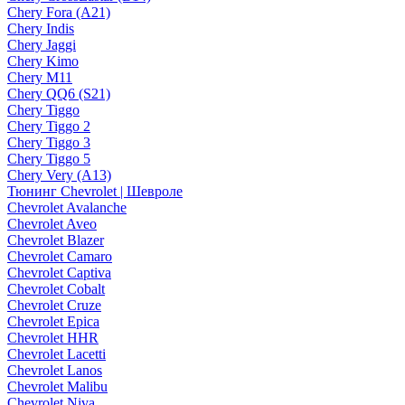
Chery Fora (A21)
Chery Indis
Chery Jaggi
Chery Kimo
Chery M11
Chery QQ6 (S21)
Chery Tiggo
Chery Tiggo 2
Chery Tiggo 3
Chery Tiggo 5
Chery Very (A13)
Тюнинг Chevrolet | Шевроле
Chevrolet Avalanche
Chevrolet Aveo
Chevrolet Blazer
Chevrolet Camaro
Chevrolet Captiva
Chevrolet Cobalt
Chevrolet Cruze
Chevrolet Epica
Chevrolet HHR
Chevrolet Lacetti
Chevrolet Lanos
Chevrolet Malibu
Chevrolet Niva