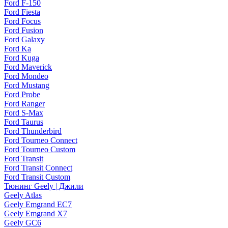
Ford F-150
Ford Fiesta
Ford Focus
Ford Fusion
Ford Galaxy
Ford Ka
Ford Kuga
Ford Maverick
Ford Mondeo
Ford Mustang
Ford Probe
Ford Ranger
Ford S-Max
Ford Taurus
Ford Thunderbird
Ford Tourneo Connect
Ford Tourneo Custom
Ford Transit
Ford Transit Connect
Ford Transit Custom
Тюнинг Geely | Джили
Geely Atlas
Geely Emgrand EC7
Geely Emgrand X7
Geely GC6