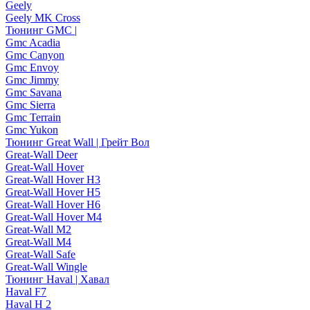
Geely
Geely MK Cross
Тюнинг GMC |
Gmc Acadia
Gmc Canyon
Gmc Envoy
Gmc Jimmy
Gmc Savana
Gmc Sierra
Gmc Terrain
Gmc Yukon
Тюнинг Great Wall | Грейт Вол
Great-Wall Deer
Great-Wall Hover
Great-Wall Hover H3
Great-Wall Hover H5
Great-Wall Hover H6
Great-Wall Hover M4
Great-Wall M2
Great-Wall M4
Great-Wall Safe
Great-Wall Wingle
Тюнинг Haval | Хавал
Haval F7
Haval H 2