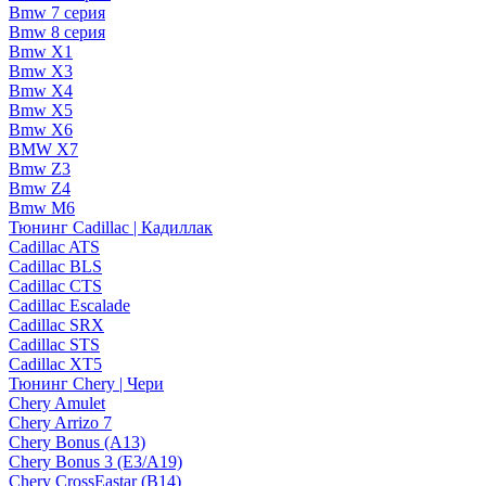
Bmw 7 серия
Bmw 8 серия
Bmw X1
Bmw X3
Bmw X4
Bmw X5
Bmw X6
BMW X7
Bmw Z3
Bmw Z4
Bmw М6
Тюнинг Cadillac | Кадиллак
Cadillac ATS
Cadillac BLS
Cadillac CTS
Cadillac Escalade
Cadillac SRX
Cadillac STS
Cadillac XT5
Тюнинг Chery | Чери
Chery Amulet
Chery Arrizo 7
Chery Bonus (A13)
Chery Bonus 3 (E3/A19)
Chery CrossEastar (B14)