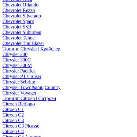
Chevrolet Orlando
Chevrolet Rezzo
Chevrolet Silverado
Chevrolet Spark
Chevrolet SSR
Chevrolet Suburban
Chevrolet Tahoe
Chevrolet TrailBlazer
Тюнинг Chrysler | Крайслер
Chrysler 200
Chrysler 300C
Chrysler 300M
Chrysler Pacifica
Chrysler PT Cruiser
Chrysler Sebring
Chrysler Town&amp;Country
Chrysler Voyager
Тюнинг Citroen | Ситроен
Citroen Berlingo
Citroen C1
Citroen C2
Citroen C3
Citroen C3 Picasso
Citroen C4
Citroen C4 Aircross