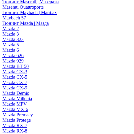
Тюнинг Maserati | Мазерати
Maserati Quattroporte
Тюнинг Maybach | Майбах
Maybach 57
Тюнинг Mazda | Мазда
Mazda 2
Mazda 3
Mazda 323
Mazda 5
Mazda 6
Mazda 626
Mazda 929
Mazda BT-50
Mazda CX-3
Mazda CX-5
Mazda CX-7
Mazda CX-9
Mazda Demio
Mazda Millenia
Mazda MPV
Mazda MX-6
Mazda Premacy
Mazda Protege
Mazda RX-7
Mazda RX-8