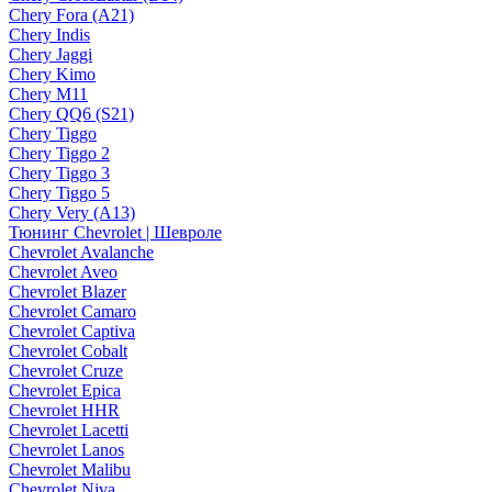
Chery Fora (A21)
Chery Indis
Chery Jaggi
Chery Kimo
Chery M11
Chery QQ6 (S21)
Chery Tiggo
Chery Tiggo 2
Chery Tiggo 3
Chery Tiggo 5
Chery Very (A13)
Тюнинг Chevrolet | Шевроле
Chevrolet Avalanche
Chevrolet Aveo
Chevrolet Blazer
Chevrolet Camaro
Chevrolet Captiva
Chevrolet Cobalt
Chevrolet Cruze
Chevrolet Epica
Chevrolet HHR
Chevrolet Lacetti
Chevrolet Lanos
Chevrolet Malibu
Chevrolet Niva