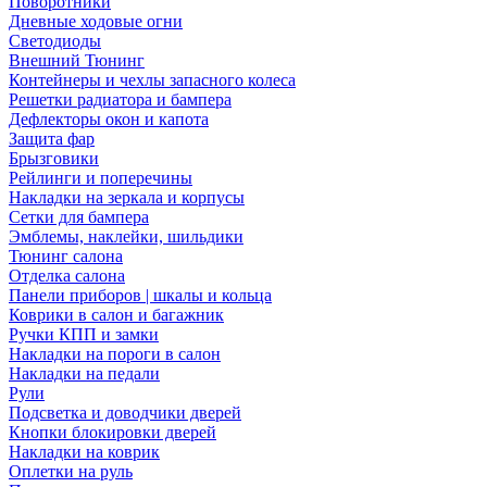
Поворотники
Дневные ходовые огни
Светодиоды
Внешний Тюнинг
Контейнеры и чехлы запасного колеса
Решетки радиатора и бампера
Дефлекторы окон и капота
Защита фар
Брызговики
Рейлинги и поперечины
Накладки на зеркала и корпусы
Сетки для бампера
Эмблемы, наклейки, шильдики
Тюнинг салона
Отделка салона
Панели приборов | шкалы и кольца
Коврики в салон и багажник
Ручки КПП и замки
Накладки на пороги в салон
Накладки на педали
Рули
Подсветка и доводчики дверей
Кнопки блокировки дверей
Накладки на коврик
Оплетки на руль