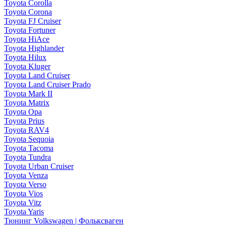
Toyota Corolla
Toyota Corona
Toyota FJ Cruiser
Toyota Fortuner
Toyota HiAce
Toyota Highlander
Toyota Hilux
Toyota Kluger
Toyota Land Cruiser
Toyota Land Cruiser Prado
Toyota Mark II
Toyota Matrix
Toyota Opa
Toyota Prius
Toyota RAV4
Toyota Sequoia
Toyota Tacoma
Toyota Tundra
Toyota Urban Cruiser
Toyota Venza
Toyota Verso
Toyota Vios
Toyota Vitz
Toyota Yaris
Тюнинг Volkswagen | Фольксваген