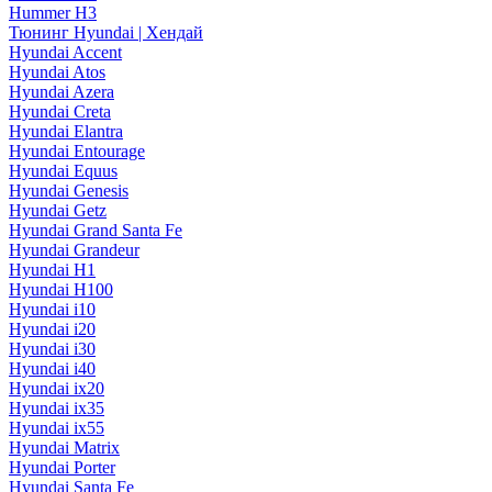
Hummer H3
Тюнинг Hyundai | Хендай
Hyundai Accent
Hyundai Atos
Hyundai Azera
Hyundai Creta
Hyundai Elantra
Hyundai Entourage
Hyundai Equus
Hyundai Genesis
Hyundai Getz
Hyundai Grand Santa Fe
Hyundai Grandeur
Hyundai H1
Hyundai H100
Hyundai i10
Hyundai i20
Hyundai i30
Hyundai i40
Hyundai ix20
Hyundai ix35
Hyundai ix55
Hyundai Matrix
Hyundai Porter
Hyundai Santa Fe