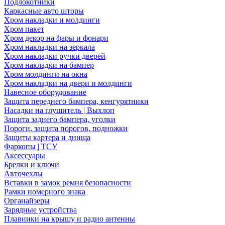
Подлокотники
Каркасные авто шторы
Хром накладки и молдинги
Хром пакет
Хром декор на фары и фонари
Хром накладки на зеркала
Хром накладки ручки дверей
Хром накладки на бампер
Хром молдинги на окна
Хром накладки на двери и молдинги
Навесное оборудование
Защита переднего бампера, кенгурятники
Насадки на глушитель | Выхлоп
Защита заднего бампера, уголки
Пороги, защита порогов, подножки
Защиты картера и днища
Фаркопы | ТСУ
Аксессуары
Брелки и ключи
Авточехлы
Вставки в замок ремня безопасности
Рамки номерного знака
Органайзеры
Зарядные устройства
Плавники на крышу и радио антенны