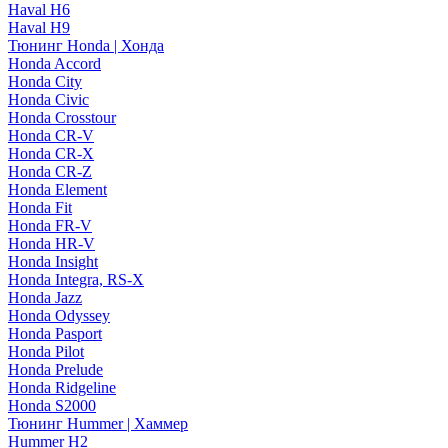
Haval H6
Haval H9
Тюнинг Honda | Хонда
Honda Accord
Honda City
Honda Civic
Honda Crosstour
Honda CR-V
Honda CR-X
Honda CR-Z
Honda Element
Honda Fit
Honda FR-V
Honda HR-V
Honda Insight
Honda Integra, RS-X
Honda Jazz
Honda Odyssey
Honda Pasport
Honda Pilot
Honda Prelude
Honda Ridgeline
Honda S2000
Тюнинг Hummer | Хаммер
Hummer H2