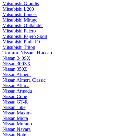
Mitsubishi Grandis
Mitsubishi L200
Mitsubishi Lancer
Mitsubishi Mirage
Mitsubishi Outlander
Mitsubishi Pajero
Mitsubishi Pajero Sport
Mitsubishi Pinin IO
Mitsubishi Triton
Тюнинг Nissan | Ниссан
Nissan 240SX
Nissan 300ZX
Nissan 350Z
Nissan Almera
Nissan Almera Classic
Nissan Altima
Nissan Armada
Nissan Cube
Nissan GT-R
Nissan Juke
Nissan Maxima
Nissan Micra
Nissan Murano
Nissan Navara
Nissan Note