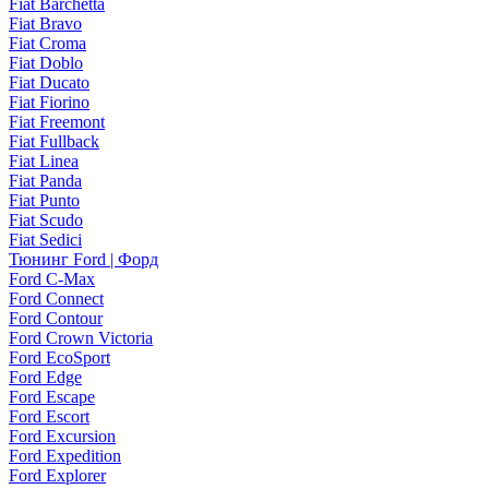
Fiat Barchetta
Fiat Bravo
Fiat Croma
Fiat Doblo
Fiat Ducato
Fiat Fiorino
Fiat Freemont
Fiat Fullback
Fiat Linea
Fiat Panda
Fiat Punto
Fiat Scudo
Fiat Sedici
Тюнинг Ford | Форд
Ford C-Max
Ford Connect
Ford Contour
Ford Crown Victoria
Ford EcoSport
Ford Edge
Ford Escape
Ford Escort
Ford Excursion
Ford Expedition
Ford Explorer