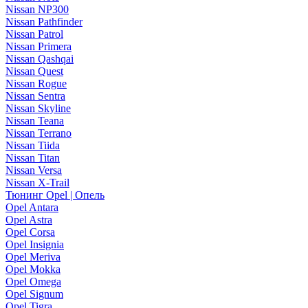
Nissan NP300
Nissan Pathfinder
Nissan Patrol
Nissan Primera
Nissan Qashqai
Nissan Quest
Nissan Rogue
Nissan Sentra
Nissan Skyline
Nissan Teana
Nissan Terrano
Nissan Tiida
Nissan Titan
Nissan Versa
Nissan X-Trail
Тюнинг Opel | Опель
Opel Antara
Opel Astra
Opel Corsa
Opel Insignia
Opel Meriva
Opel Mokka
Opel Omega
Opel Signum
Opel Tigra