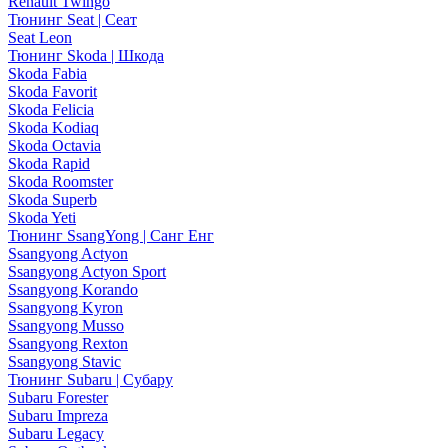
Renault Twingo
Тюнинг Seat | Сеат
Seat Leon
Тюнинг Skoda | Шкода
Skoda Fabia
Skoda Favorit
Skoda Felicia
Skoda Kodiaq
Skoda Octavia
Skoda Rapid
Skoda Roomster
Skoda Superb
Skoda Yeti
Тюнинг SsangYong | Санг Енг
Ssangyong Actyon
Ssangyong Actyon Sport
Ssangyong Korando
Ssangyong Kyron
Ssangyong Musso
Ssangyong Rexton
Ssangyong Stavic
Тюнинг Subaru | Субару
Subaru Forester
Subaru Impreza
Subaru Legacy