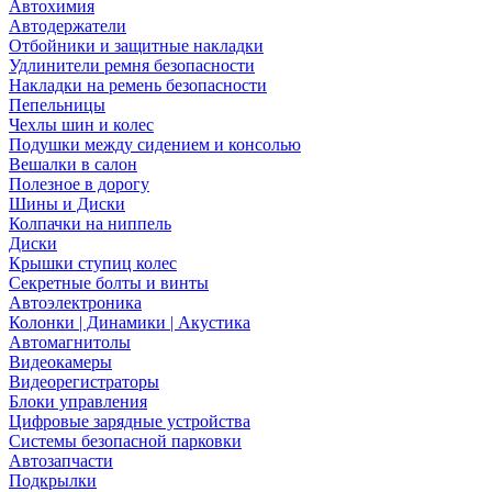
Автохимия
Автодержатели
Отбойники и защитные накладки
Удлинители ремня безопасности
Накладки на ремень безопасности
Пепельницы
Чехлы шин и колес
Подушки между сидением и консолью
Вешалки в салон
Полезное в дорогу
Шины и Диски
Колпачки на ниппель
Диски
Крышки ступиц колес
Секретные болты и винты
Автоэлектроника
Колонки | Динамики | Акустика
Автомагнитолы
Видеокамеры
Видеорегистраторы
Блоки управления
Цифровые зарядные устройства
Системы безопасной парковки
Автозапчасти
Подкрылки