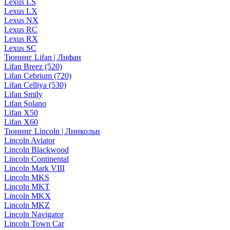
Lexus LS
Lexus LX
Lexus NX
Lexus RC
Lexus RX
Lexus SC
Тюнинг Lifan | Лифан
Lifan Breez (520)
Lifan Cebrium (720)
Lifan Celliya (530)
Lifan Smily
Lifan Solano
Lifan X50
Lifan X60
Тюнинг Lincoln | Линкольн
Lincoln Aviator
Lincoln Blackwood
Lincoln Continental
Lincoln Mark VIII
Lincoln MKS
Lincoln MKT
Lincoln MKX
Lincoln MKZ
Lincoln Navigator
Lincoln Town Car