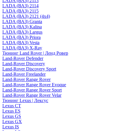
LADA (ВАЗ) 2113
LADA (ВАЗ) 2114
LADA (ВАЗ) 2115
LADA (ВАЗ) 2121 (4x4)
LADA (ВАЗ) Granta
LADA (ВАЗ) Kalina
LADA (ВАЗ) Largus
LADA (ВАЗ) Priora
LADA (ВАЗ) Vesta
LADA (ВАЗ) X-Ray
Тюнинг Land Rover | Ленд Ровер
Land-Rover Defender
Land-Rover Discovery
Land-Rover Discovery Sport
Land-Rover Freelander
Land-Rover Range Rover
Land-Rover Range Rover Evoque
Land-Rover Range Rover Sport
Land-Rover Range Rover Velar
Тюнинг Lexus | Лексус
Lexus CT
Lexus ES
Lexus GS
Lexus GX
Lexus IS