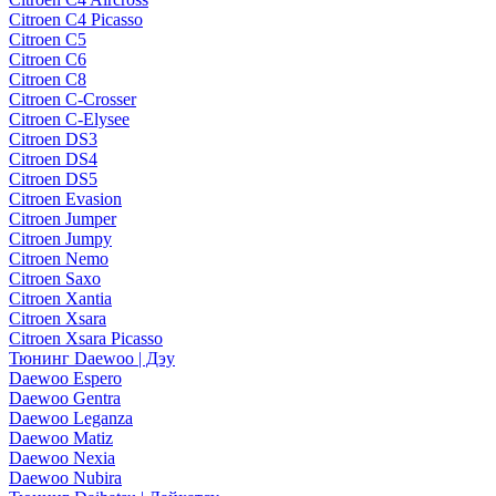
Citroen C4 Picasso
Citroen C5
Citroen C6
Citroen C8
Citroen C-Crosser
Citroen C-Elysee
Citroen DS3
Citroen DS4
Citroen DS5
Citroen Evasion
Citroen Jumper
Citroen Jumpy
Citroen Nemo
Citroen Saxo
Citroen Xantia
Citroen Xsara
Citroen Xsara Picasso
Тюнинг Daewoo | Дэу
Daewoo Espero
Daewoo Gentra
Daewoo Leganza
Daewoo Matiz
Daewoo Nexia
Daewoo Nubira