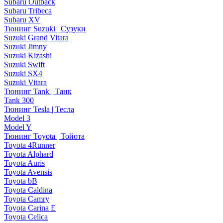
Subaru Outback
Subaru Tribeca
Subaru XV
Тюнинг Suzuki | Сузуки
Suzuki Grand Vitara
Suzuki Jimny
Suzuki Kizashi
Suzuki Swift
Suzuki SX4
Suzuki Vitara
Тюнинг Tank | Танк
Tank 300
Тюнинг Tesla | Тесла
Model 3
Model Y
Тюнинг Toyota | Тойота
Toyota 4Runner
Toyota Alphard
Toyota Auris
Toyota Avensis
Toyota bB
Toyota Caldina
Toyota Camry
Toyota Carina E
Toyota Celica