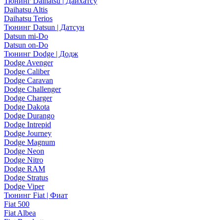
Тюнинг Daihatsu | Дайхатсу
Daihatsu Altis
Daihatsu Terios
Тюнинг Datsun | Датсун
Datsun mi-Do
Datsun on-Do
Тюнинг Dodge | Додж
Dodge Avenger
Dodge Caliber
Dodge Caravan
Dodge Challenger
Dodge Charger
Dodge Dakota
Dodge Durango
Dodge Intrepid
Dodge Journey
Dodge Magnum
Dodge Neon
Dodge Nitro
Dodge RAM
Dodge Stratus
Dodge Viper
Тюнинг Fiat | Фиат
Fiat 500
Fiat Albea