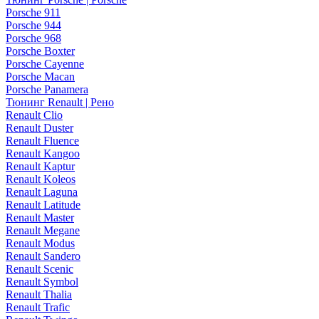
Porsche 911
Porsche 944
Porsche 968
Porsche Boxter
Porsche Cayenne
Porsche Macan
Porsche Panamera
Тюнинг Renault | Рено
Renault Clio
Renault Duster
Renault Fluence
Renault Kangoo
Renault Kaptur
Renault Koleos
Renault Laguna
Renault Latitude
Renault Master
Renault Megane
Renault Modus
Renault Sandero
Renault Scenic
Renault Symbol
Renault Thalia
Renault Trafic