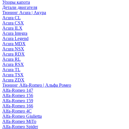
Упоры капота
Детали двигателя
Тюнинг Acura | Акура
Acura CL
Acura CSX
Acura ILX
Acura Integra
Acura Legend
Acura MDX
Acura NSX
Acura RDX
Acura RL
Acura RSX
Acura TL
Acura TSX
Acura ZDX
Тюнинг Alfa-Romeo | Альфа Ромео
Alfa-Romeo 147
Alfa-Romeo 156
Alfa-Romeo 159
Alfa-Romeo 166
Alfa-Romeo 4C
Alfa-Romeo Giulietta
Alfa-Romeo MiTo
Alfa-Romeo Spider