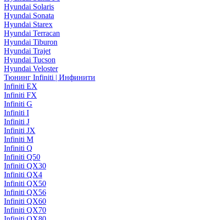
Hyundai Solaris
Hyundai Sonata
Hyundai Starex
Hyundai Terracan
Hyundai Tiburon
Hyundai Trajet
Hyundai Tucson
Hyundai Veloster
Тюнинг Infiniti | Инфинити
Infiniti EX
Infiniti FX
Infiniti G
Infiniti I
Infiniti J
Infiniti JX
Infiniti M
Infiniti Q
Infiniti Q50
Infiniti QX30
Infiniti QX4
Infiniti QX50
Infiniti QX56
Infiniti QX60
Infiniti QX70
Infiniti QX80