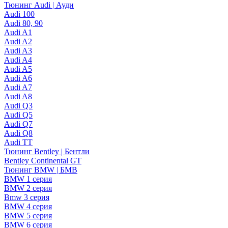
Тюнинг Audi | Ауди
Audi 100
Audi 80, 90
Audi A1
Audi A2
Audi A3
Audi A4
Audi A5
Audi A6
Audi A7
Audi A8
Audi Q3
Audi Q5
Audi Q7
Audi Q8
Audi TT
Тюнинг Bentley | Бентли
Bentley Continental GT
Тюнинг BMW | БМВ
BMW 1 серия
BMW 2 серия
Bmw 3 серия
BMW 4 серия
BMW 5 серия
BMW 6 серия