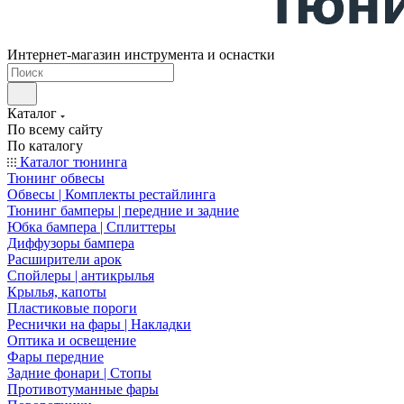
Интернет-магазин инструмента и оснастки
Каталог
По всему сайту
По каталогу
Каталог тюнинга
Тюнинг обвесы
Обвесы | Комплекты рестайлинга
Тюнинг бамперы | передние и задние
Юбка бампера | Сплиттеры
Диффузоры бампера
Расширители арок
Спойлеры | антикрылья
Крылья, капоты
Пластиковые пороги
Реснички на фары | Накладки
Оптика и освещение
Фары передние
Задние фонари | Стопы
Противотуманные фары