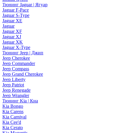
Тюнинг Jaguar | Ягуар
Jaguar F-Pace
Jaguar S-Type
Jaguar XE
Jaguar
Jaguar XF
Jaguar XJ
Jaguar XK
Jaguar X-Type
Тюнинг Jeep | Джип
Jeep Cherokee
Jeep Commander
Jeep Compass
Jeep Grand Cherokee
Jeep Liberty
Jeep Patriot
Jeep Renegade
Jeep Wrangler
Тюнинг Kia | Киа
Kia Bongo
Kia Carens
Kia Carnival
Kia Cee'd
Kia Cerato
Kia Magentis