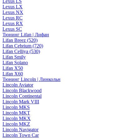
Lexus LS
Lexus LX
Lexus NX
Lexus RC
Lexus RX
Lexus SC
Тюнинг Lifan | Лифан
Lifan Breez (520)
Lifan Cebrium (720)
Lifan Celliya (530)
Lifan Smily
Lifan Solano
Lifan X50
Lifan X60
Тюнинг Lincoln | Линкольн
Lincoln Aviator
Lincoln Blackwood
Lincoln Continental
Lincoln Mark VIII
Lincoln MKS
Lincoln MKT
Lincoln MKX
Lincoln MKZ
Lincoln Navigator
Lincoln Town Car