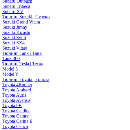
Subaru Outback
Subaru Tribeca
Subaru XV
Тюнинг Suzuki | Сузуки
Suzuki Grand Vitara
Suzuki Jimny
Suzuki Kizashi
Suzuki Swift
Suzuki SX4
Suzuki Vitara
Тюнинг Tank | Танк
Tank 300
Тюнинг Tesla | Тесла
Model 3
Model Y
Тюнинг Toyota | Тойота
Toyota 4Runner
Toyota Alphard
Toyota Auris
Toyota Avensis
Toyota bB
Toyota Caldina
Toyota Camry
Toyota Carina E
Toyota Celica