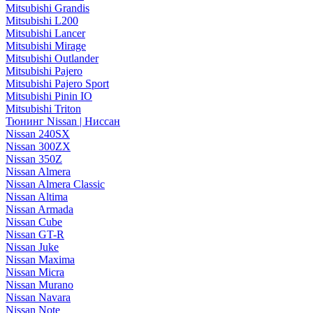
Mitsubishi Grandis
Mitsubishi L200
Mitsubishi Lancer
Mitsubishi Mirage
Mitsubishi Outlander
Mitsubishi Pajero
Mitsubishi Pajero Sport
Mitsubishi Pinin IO
Mitsubishi Triton
Тюнинг Nissan | Ниссан
Nissan 240SX
Nissan 300ZX
Nissan 350Z
Nissan Almera
Nissan Almera Classic
Nissan Altima
Nissan Armada
Nissan Cube
Nissan GT-R
Nissan Juke
Nissan Maxima
Nissan Micra
Nissan Murano
Nissan Navara
Nissan Note