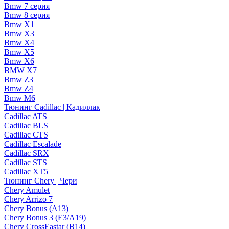
Bmw 7 серия
Bmw 8 серия
Bmw X1
Bmw X3
Bmw X4
Bmw X5
Bmw X6
BMW X7
Bmw Z3
Bmw Z4
Bmw М6
Тюнинг Cadillac | Кадиллак
Cadillac ATS
Cadillac BLS
Cadillac CTS
Cadillac Escalade
Cadillac SRX
Cadillac STS
Cadillac XT5
Тюнинг Chery | Чери
Chery Amulet
Chery Arrizo 7
Chery Bonus (A13)
Chery Bonus 3 (E3/A19)
Chery CrossEastar (B14)