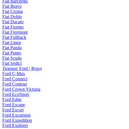
Fiat Barchetta
Fiat Bravo
Fiat Croma
Fiat Doblo
Fiat Ducato
Fiat Fiorino
Fiat Freemont
Fiat Fullback
Fiat Linea
Fiat Panda
Fiat Punto
Fiat Scudo
Fiat Sedici
Тюнинг Ford | Форд
Ford C-Max
Ford Connect
Ford Contour
Ford Crown Victoria
Ford EcoSport
Ford Edge
Ford Escape
Ford Escort
Ford Excursion
Ford Expedition
Ford Explorer