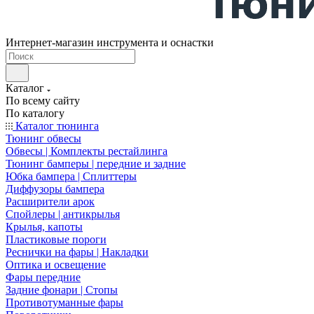
Интернет-магазин инструмента и оснастки
Каталог
По всему сайту
По каталогу
Каталог тюнинга
Тюнинг обвесы
Обвесы | Комплекты рестайлинга
Тюнинг бамперы | передние и задние
Юбка бампера | Сплиттеры
Диффузоры бампера
Расширители арок
Спойлеры | антикрылья
Крылья, капоты
Пластиковые пороги
Реснички на фары | Накладки
Оптика и освещение
Фары передние
Задние фонари | Стопы
Противотуманные фары