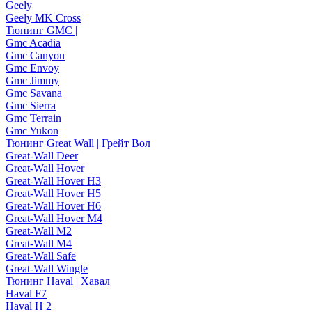
Geely
Geely MK Cross
Тюнинг GMC |
Gmc Acadia
Gmc Canyon
Gmc Envoy
Gmc Jimmy
Gmc Savana
Gmc Sierra
Gmc Terrain
Gmc Yukon
Тюнинг Great Wall | Грейт Вол
Great-Wall Deer
Great-Wall Hover
Great-Wall Hover H3
Great-Wall Hover H5
Great-Wall Hover H6
Great-Wall Hover M4
Great-Wall M2
Great-Wall M4
Great-Wall Safe
Great-Wall Wingle
Тюнинг Haval | Хавал
Haval F7
Haval H 2