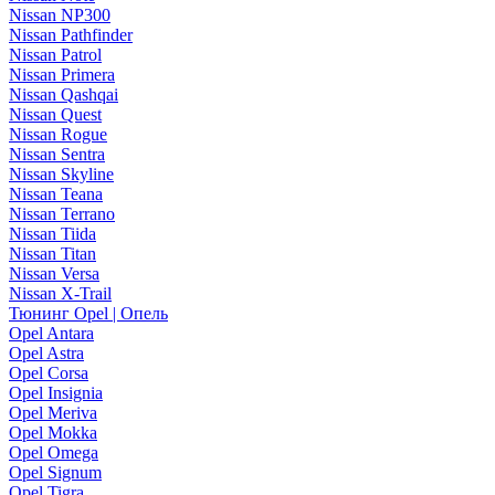
Nissan NP300
Nissan Pathfinder
Nissan Patrol
Nissan Primera
Nissan Qashqai
Nissan Quest
Nissan Rogue
Nissan Sentra
Nissan Skyline
Nissan Teana
Nissan Terrano
Nissan Tiida
Nissan Titan
Nissan Versa
Nissan X-Trail
Тюнинг Opel | Опель
Opel Antara
Opel Astra
Opel Corsa
Opel Insignia
Opel Meriva
Opel Mokka
Opel Omega
Opel Signum
Opel Tigra