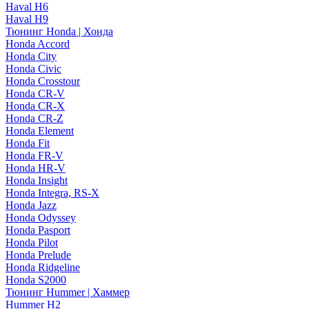
Haval H6
Haval H9
Тюнинг Honda | Хонда
Honda Accord
Honda City
Honda Civic
Honda Crosstour
Honda CR-V
Honda CR-X
Honda CR-Z
Honda Element
Honda Fit
Honda FR-V
Honda HR-V
Honda Insight
Honda Integra, RS-X
Honda Jazz
Honda Odyssey
Honda Pasport
Honda Pilot
Honda Prelude
Honda Ridgeline
Honda S2000
Тюнинг Hummer | Хаммер
Hummer H2