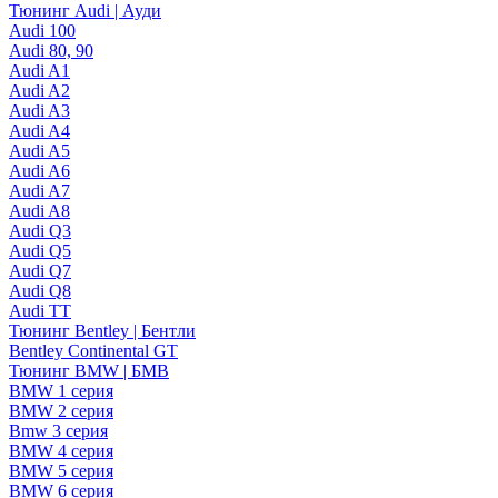
Тюнинг Audi | Ауди
Audi 100
Audi 80, 90
Audi A1
Audi A2
Audi A3
Audi A4
Audi A5
Audi A6
Audi A7
Audi A8
Audi Q3
Audi Q5
Audi Q7
Audi Q8
Audi TT
Тюнинг Bentley | Бентли
Bentley Continental GT
Тюнинг BMW | БМВ
BMW 1 серия
BMW 2 серия
Bmw 3 серия
BMW 4 серия
BMW 5 серия
BMW 6 серия