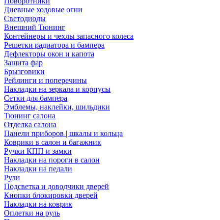
Поворотники
Дневные ходовые огни
Светодиоды
Внешний Тюнинг
Контейнеры и чехлы запасного колеса
Решетки радиатора и бампера
Дефлекторы окон и капота
Защита фар
Брызговики
Рейлинги и поперечины
Накладки на зеркала и корпусы
Сетки для бампера
Эмблемы, наклейки, шильдики
Тюнинг салона
Отделка салона
Панели приборов | шкалы и кольца
Коврики в салон и багажник
Ручки КПП и замки
Накладки на пороги в салон
Накладки на педали
Рули
Подсветка и доводчики дверей
Кнопки блокировки дверей
Накладки на коврик
Оплетки на руль