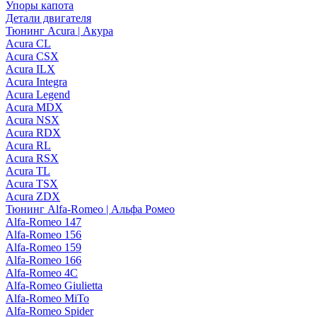
Упоры капота
Детали двигателя
Тюнинг Acura | Акура
Acura CL
Acura CSX
Acura ILX
Acura Integra
Acura Legend
Acura MDX
Acura NSX
Acura RDX
Acura RL
Acura RSX
Acura TL
Acura TSX
Acura ZDX
Тюнинг Alfa-Romeo | Альфа Ромео
Alfa-Romeo 147
Alfa-Romeo 156
Alfa-Romeo 159
Alfa-Romeo 166
Alfa-Romeo 4C
Alfa-Romeo Giulietta
Alfa-Romeo MiTo
Alfa-Romeo Spider