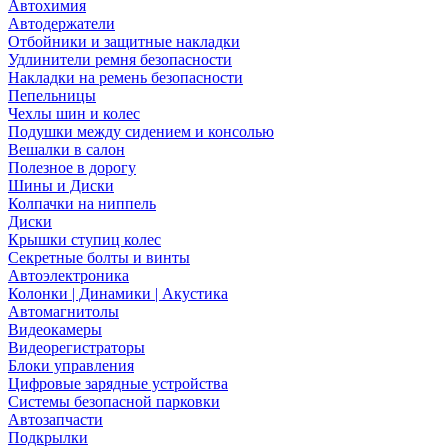
Автохимия
Автодержатели
Отбойники и защитные накладки
Удлинители ремня безопасности
Накладки на ремень безопасности
Пепельницы
Чехлы шин и колес
Подушки между сидением и консолью
Вешалки в салон
Полезное в дорогу
Шины и Диски
Колпачки на ниппель
Диски
Крышки ступиц колес
Секретные болты и винты
Автоэлектроника
Колонки | Динамики | Акустика
Автомагнитолы
Видеокамеры
Видеорегистраторы
Блоки управления
Цифровые зарядные устройства
Системы безопасной парковки
Автозапчасти
Подкрылки