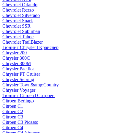
Chevrolet Orlando
Chevrolet Rezzo
Chevrolet Silverado
Chevrolet Spark
Chevrolet SSR
Chevrolet Suburban
Chevrolet Tahoe
Chevrolet TrailBlazer
Тюнинг Chrysler | Крайслер
Chrysler 200
Chrysler 300C
Chrysler 300M
Chrysler Pacifica
Chrysler PT Cruiser
Chrysler Sebring
Chrysler Town&amp;Country
Chrysler Voyager
Тюнинг Citroen | Ситроен
Citroen Berlingo
Citroen C1
Citroen C2
Citroen C3
Citroen C3 Picasso
Citroen C4
Citroen C4 Aircross