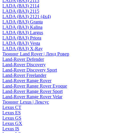
LADA (ВАЗ) 2113
LADA (ВАЗ) 2114
LADA (ВАЗ) 2115
LADA (ВАЗ) 2121 (4x4)
LADA (ВАЗ) Granta
LADA (ВАЗ) Kalina
LADA (ВАЗ) Largus
LADA (ВАЗ) Priora
LADA (ВАЗ) Vesta
LADA (ВАЗ) X-Ray
Тюнинг Land Rover | Ленд Ровер
Land-Rover Defender
Land-Rover Discovery
Land-Rover Discovery Sport
Land-Rover Freelander
Land-Rover Range Rover
Land-Rover Range Rover Evoque
Land-Rover Range Rover Sport
Land-Rover Range Rover Velar
Тюнинг Lexus | Лексус
Lexus CT
Lexus ES
Lexus GS
Lexus GX
Lexus IS