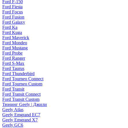
Ford F-150
Ford Fiesta
Ford Focus
Ford Fusion
Ford Galaxy
Ford Ka
Ford Kuga
Ford Maverick
Ford Mondeo
Ford Mustang
Ford Probe
Ford Ranger
Ford S-Max
Ford Taurus
Ford Thunderbird
Ford Tourneo Connect
Ford Tourneo Custom
Ford Transit
Ford Transit Connect
Ford Transit Custom
Тюнинг Geely | Джили
Geely Atlas
Geely Emgrand EC7
Geely Emgrand X7
Geely GC6