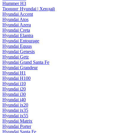
Hummer H3
Тюнинг Hyundai | Хендай
Hyundai Accent
Hyundai Atos
Hyundai Azera
Hyundai Creta
Hyundai Elantra
Hyundai Entourage
Hyundai Equus
Hyundai Genesis
Hyundai Getz
Hyundai Grand Santa Fe
Hyundai Grandeur
Hyundai H1
Hyundai H100
Hyundai i10
Hyundai i20
Hyundai i30
Hyundai i40
Hyundai ix20
Hyundai ix35
Hyundai ix55
Hyundai Matrix
Hyundai Porter
Hyundai Santa Fe