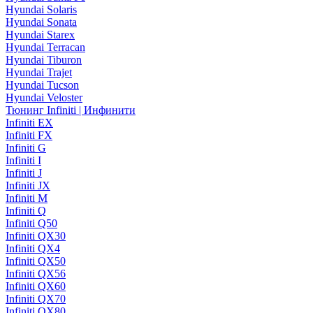
Hyundai Solaris
Hyundai Sonata
Hyundai Starex
Hyundai Terracan
Hyundai Tiburon
Hyundai Trajet
Hyundai Tucson
Hyundai Veloster
Тюнинг Infiniti | Инфинити
Infiniti EX
Infiniti FX
Infiniti G
Infiniti I
Infiniti J
Infiniti JX
Infiniti M
Infiniti Q
Infiniti Q50
Infiniti QX30
Infiniti QX4
Infiniti QX50
Infiniti QX56
Infiniti QX60
Infiniti QX70
Infiniti QX80