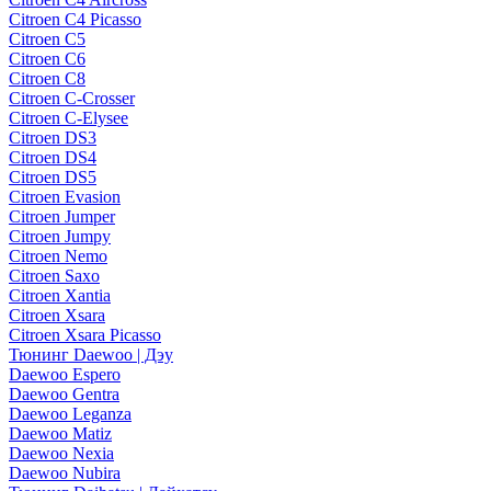
Citroen C4 Picasso
Citroen C5
Citroen C6
Citroen C8
Citroen C-Crosser
Citroen C-Elysee
Citroen DS3
Citroen DS4
Citroen DS5
Citroen Evasion
Citroen Jumper
Citroen Jumpy
Citroen Nemo
Citroen Saxo
Citroen Xantia
Citroen Xsara
Citroen Xsara Picasso
Тюнинг Daewoo | Дэу
Daewoo Espero
Daewoo Gentra
Daewoo Leganza
Daewoo Matiz
Daewoo Nexia
Daewoo Nubira