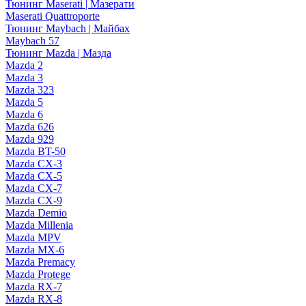
Тюнинг Maserati | Мазерати
Maserati Quattroporte
Тюнинг Maybach | Майбах
Maybach 57
Тюнинг Mazda | Мазда
Mazda 2
Mazda 3
Mazda 323
Mazda 5
Mazda 6
Mazda 626
Mazda 929
Mazda BT-50
Mazda CX-3
Mazda CX-5
Mazda CX-7
Mazda CX-9
Mazda Demio
Mazda Millenia
Mazda MPV
Mazda MX-6
Mazda Premacy
Mazda Protege
Mazda RX-7
Mazda RX-8