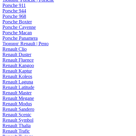
Porsche 911
Porsche 944
Porsche 968
Porsche Boxter
Porsche Cayenne
Porsche Macan
Porsche Panamera
Тюнинг Renault | Рено
Renault Clio
Renault Duster
Renault Fluence
Renault Kangoo
Renault Kaptur
Renault Koleos
Renault Laguna
Renault Latitude
Renault Master
Renault Megane
Renault Modus
Renault Sandero
Renault Scenic
Renault Symbol
Renault Thalia
Renault Trafic