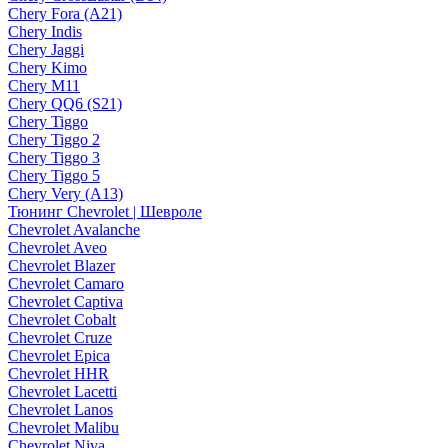
Chery Fora (A21)
Chery Indis
Chery Jaggi
Chery Kimo
Chery M11
Chery QQ6 (S21)
Chery Tiggo
Chery Tiggo 2
Chery Tiggo 3
Chery Tiggo 5
Chery Very (A13)
Тюнинг Chevrolet | Шевроле
Chevrolet Avalanche
Chevrolet Aveo
Chevrolet Blazer
Chevrolet Camaro
Chevrolet Captiva
Chevrolet Cobalt
Chevrolet Cruze
Chevrolet Epica
Chevrolet HHR
Chevrolet Lacetti
Chevrolet Lanos
Chevrolet Malibu
Chevrolet Niva