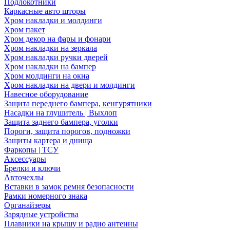
Подлокотники
Каркасные авто шторы
Хром накладки и молдинги
Хром пакет
Хром декор на фары и фонари
Хром накладки на зеркала
Хром накладки ручки дверей
Хром накладки на бампер
Хром молдинги на окна
Хром накладки на двери и молдинги
Навесное оборудование
Защита переднего бампера, кенгурятники
Насадки на глушитель | Выхлоп
Защита заднего бампера, уголки
Пороги, защита порогов, подножки
Защиты картера и днища
Фаркопы | ТСУ
Аксессуары
Брелки и ключи
Авточехлы
Вставки в замок ремня безопасности
Рамки номерного знака
Органайзеры
Зарядные устройства
Плавники на крышу и радио антенны