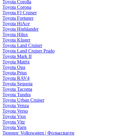
Toyota Corolla
Toyota Corona
Toyota FJ Cruiser
Toyota Fortuner
Toyota HiAce
Toyota Highlander
Toyota Hilux
Toyota Kluger
Toyota Land Cruiser
Toyota Land Cruiser Prado
Toyota Mark II
Toyota Matrix
Toyota Opa
Toyota Prius
Toyota RAV4
Toyota Sequoia
Toyota Tacoma
Toyota Tundra
Toyota Urban Cruiser
Toyota Venza
Toyota Verso
Toyota Vios
Toyota Vitz
Toyota Yaris
Тюнинг Volkswagen | Фольксваген