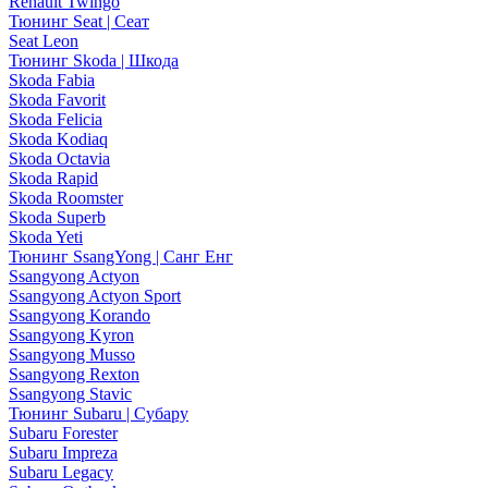
Renault Twingo
Тюнинг Seat | Сеат
Seat Leon
Тюнинг Skoda | Шкода
Skoda Fabia
Skoda Favorit
Skoda Felicia
Skoda Kodiaq
Skoda Octavia
Skoda Rapid
Skoda Roomster
Skoda Superb
Skoda Yeti
Тюнинг SsangYong | Санг Енг
Ssangyong Actyon
Ssangyong Actyon Sport
Ssangyong Korando
Ssangyong Kyron
Ssangyong Musso
Ssangyong Rexton
Ssangyong Stavic
Тюнинг Subaru | Субару
Subaru Forester
Subaru Impreza
Subaru Legacy