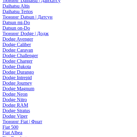
Тюнинг Daihatsu | Дайхатсу
Daihatsu Altis
Daihatsu Terios
Тюнинг Datsun | Датсун
Datsun mi-Do
Datsun on-Do
Тюнинг Dodge | Додж
Dodge Avenger
Dodge Caliber
Dodge Caravan
Dodge Challenger
Dodge Charger
Dodge Dakota
Dodge Durango
Dodge Intrepid
Dodge Journey
Dodge Magnum
Dodge Neon
Dodge Nitro
Dodge RAM
Dodge Stratus
Dodge Viper
Тюнинг Fiat | Фиат
Fiat 500
Fiat Albea