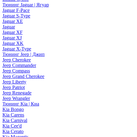
Тюнинг Jaguar | Ягуар
Jaguar F-Pace
Jaguar S-Type
Jaguar XE
Jaguar
Jaguar XF
Jaguar XJ
Jaguar XK
Jaguar X-Type
Тюнинг Jeep | Джип
Jeep Cherokee
Jeep Commander
Jeep Compass
Jeep Grand Cherokee
Jeep Liberty
Jeep Patriot
Jeep Renegade
Jeep Wrangler
Тюнинг Kia | Киа
Kia Bongo
Kia Carens
Kia Carnival
Kia Cee'd
Kia Cerato
Kia Magentis