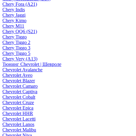
Chery Fora (A21)
Chery Indis
Chery Jaggi
Chery Kimo
Chery M11
Chery QQ6 (S21)
Chery Tiggo
Chery Tiggo 2
Chery Tiggo 3
Chery Tiggo 5
Chery Very (A13)
Тюнинг Chevrolet | Шевроле
Chevrolet Avalanche
Chevrolet Aveo
Chevrolet Blazer
Chevrolet Camaro
Chevrolet Captiva
Chevrolet Cobalt
Chevrolet Cruze
Chevrolet Epica
Chevrolet HHR
Chevrolet Lacetti
Chevrolet Lanos
Chevrolet Malibu
Chevrolet Niva