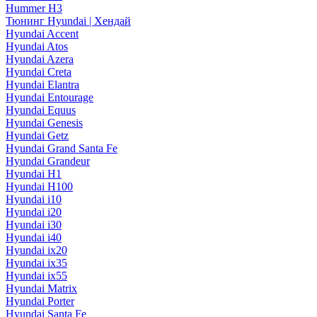
Hummer H3
Тюнинг Hyundai | Хендай
Hyundai Accent
Hyundai Atos
Hyundai Azera
Hyundai Creta
Hyundai Elantra
Hyundai Entourage
Hyundai Equus
Hyundai Genesis
Hyundai Getz
Hyundai Grand Santa Fe
Hyundai Grandeur
Hyundai H1
Hyundai H100
Hyundai i10
Hyundai i20
Hyundai i30
Hyundai i40
Hyundai ix20
Hyundai ix35
Hyundai ix55
Hyundai Matrix
Hyundai Porter
Hyundai Santa Fe