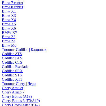
Bmw 7 серия
Bmw 8 серия
Bmw X1
Bmw X3
Bmw X4
Bmw X5
Bmw X6
BMW X7
Bmw Z3
Bmw Z4
Bmw М6
Тюнинг Cadillac | Кадиллак
Cadillac ATS
Cadillac BLS
Cadillac CTS
Cadillac Escalade
Cadillac SRX
Cadillac STS
Cadillac XT5
Тюнинг Chery | Чери
Chery Amulet
Chery Arrizo 7
Chery Bonus (A13)
Chery Bonus 3 (E3/A19)
Chery CrossEastar (B14)