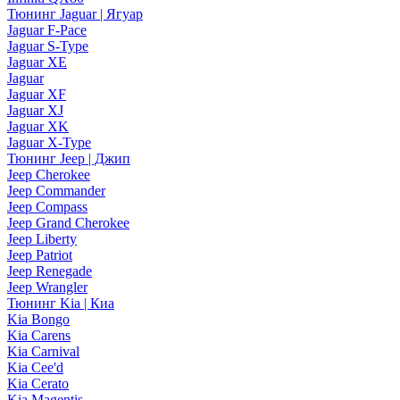
Тюнинг Jaguar | Ягуар
Jaguar F-Pace
Jaguar S-Type
Jaguar XE
Jaguar
Jaguar XF
Jaguar XJ
Jaguar XK
Jaguar X-Type
Тюнинг Jeep | Джип
Jeep Cherokee
Jeep Commander
Jeep Compass
Jeep Grand Cherokee
Jeep Liberty
Jeep Patriot
Jeep Renegade
Jeep Wrangler
Тюнинг Kia | Киа
Kia Bongo
Kia Carens
Kia Carnival
Kia Cee'd
Kia Cerato
Kia Magentis