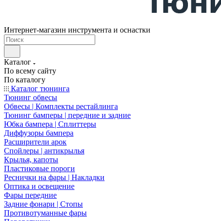
Интернет-магазин инструмента и оснастки
Каталог
По всему сайту
По каталогу
Каталог тюнинга
Тюнинг обвесы
Обвесы | Комплекты рестайлинга
Тюнинг бамперы | передние и задние
Юбка бампера | Сплиттеры
Диффузоры бампера
Расширители арок
Спойлеры | антикрылья
Крылья, капоты
Пластиковые пороги
Реснички на фары | Накладки
Оптика и освещение
Фары передние
Задние фонари | Стопы
Противотуманные фары