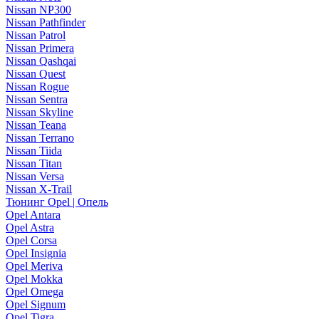
Nissan NP300
Nissan Pathfinder
Nissan Patrol
Nissan Primera
Nissan Qashqai
Nissan Quest
Nissan Rogue
Nissan Sentra
Nissan Skyline
Nissan Teana
Nissan Terrano
Nissan Tiida
Nissan Titan
Nissan Versa
Nissan X-Trail
Тюнинг Opel | Опель
Opel Antara
Opel Astra
Opel Corsa
Opel Insignia
Opel Meriva
Opel Mokka
Opel Omega
Opel Signum
Opel Tigra