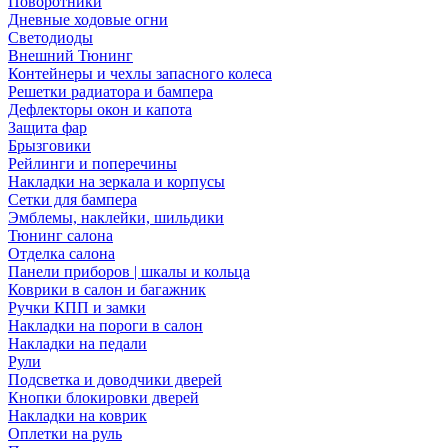
Поворотники
Дневные ходовые огни
Светодиоды
Внешний Тюнинг
Контейнеры и чехлы запасного колеса
Решетки радиатора и бампера
Дефлекторы окон и капота
Защита фар
Брызговики
Рейлинги и поперечины
Накладки на зеркала и корпусы
Сетки для бампера
Эмблемы, наклейки, шильдики
Тюнинг салона
Отделка салона
Панели приборов | шкалы и кольца
Коврики в салон и багажник
Ручки КПП и замки
Накладки на пороги в салон
Накладки на педали
Рули
Подсветка и доводчики дверей
Кнопки блокировки дверей
Накладки на коврик
Оплетки на руль