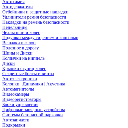
Автохимия
Автодержатели
Отбойники и защитные накладки
Удлинители ремня безопасности
Накладки на ремень безопасности
Пепельницы
Чехлы шин и колес
Подушки между сидением и консолью
Вешалки в салон
Полезное в дорогу
Шины и Диски
Колпачки на ниппель
Диски
Крышки ступиц колес
Секретные болты и винты
Автоэлектроника
Колонки | Динамики | Акустика
Автомагнитолы
Видеокамеры
Видеорегистраторы
Блоки управления
Цифровые зарядные устройства
Системы безопасной парковки
Автозапчасти
Подкрылки