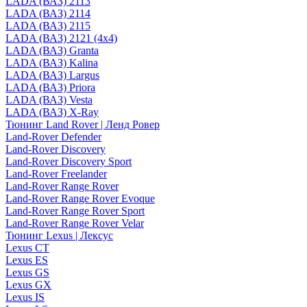
LADA (ВАЗ) 2113
LADA (ВАЗ) 2114
LADA (ВАЗ) 2115
LADA (ВАЗ) 2121 (4x4)
LADA (ВАЗ) Granta
LADA (ВАЗ) Kalina
LADA (ВАЗ) Largus
LADA (ВАЗ) Priora
LADA (ВАЗ) Vesta
LADA (ВАЗ) X-Ray
Тюнинг Land Rover | Ленд Ровер
Land-Rover Defender
Land-Rover Discovery
Land-Rover Discovery Sport
Land-Rover Freelander
Land-Rover Range Rover
Land-Rover Range Rover Evoque
Land-Rover Range Rover Sport
Land-Rover Range Rover Velar
Тюнинг Lexus | Лексус
Lexus CT
Lexus ES
Lexus GS
Lexus GX
Lexus IS