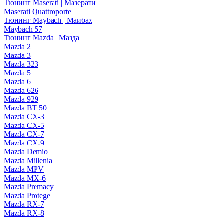
Тюнинг Maserati | Мазерати
Maserati Quattroporte
Тюнинг Maybach | Майбах
Maybach 57
Тюнинг Mazda | Мазда
Mazda 2
Mazda 3
Mazda 323
Mazda 5
Mazda 6
Mazda 626
Mazda 929
Mazda BT-50
Mazda CX-3
Mazda CX-5
Mazda CX-7
Mazda CX-9
Mazda Demio
Mazda Millenia
Mazda MPV
Mazda MX-6
Mazda Premacy
Mazda Protege
Mazda RX-7
Mazda RX-8