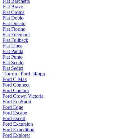
Fiat Barchetta
Fiat Bravo
Fiat Croma
Fiat Doblo
Fiat Ducato
Fiat Fiorino
Fiat Freemont
Fiat Fullback
Fiat Linea
Fiat Panda
Fiat Punto
Fiat Scudo
Fiat Sedici
Тюнинг Ford | Форд
Ford C-Max
Ford Connect
Ford Contour
Ford Crown Victoria
Ford EcoSport
Ford Edge
Ford Escape
Ford Escort
Ford Excursion
Ford Expedition
Ford Explorer