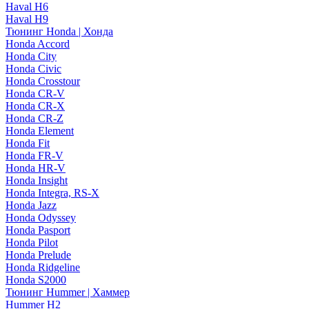
Haval H6
Haval H9
Тюнинг Honda | Хонда
Honda Accord
Honda City
Honda Civic
Honda Crosstour
Honda CR-V
Honda CR-X
Honda CR-Z
Honda Element
Honda Fit
Honda FR-V
Honda HR-V
Honda Insight
Honda Integra, RS-X
Honda Jazz
Honda Odyssey
Honda Pasport
Honda Pilot
Honda Prelude
Honda Ridgeline
Honda S2000
Тюнинг Hummer | Хаммер
Hummer H2