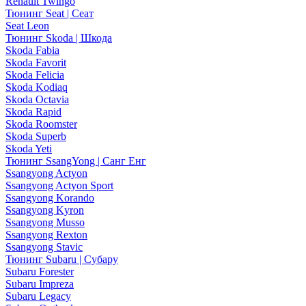
Renault Twingo
Тюнинг Seat | Сеат
Seat Leon
Тюнинг Skoda | Шкода
Skoda Fabia
Skoda Favorit
Skoda Felicia
Skoda Kodiaq
Skoda Octavia
Skoda Rapid
Skoda Roomster
Skoda Superb
Skoda Yeti
Тюнинг SsangYong | Санг Енг
Ssangyong Actyon
Ssangyong Actyon Sport
Ssangyong Korando
Ssangyong Kyron
Ssangyong Musso
Ssangyong Rexton
Ssangyong Stavic
Тюнинг Subaru | Субару
Subaru Forester
Subaru Impreza
Subaru Legacy