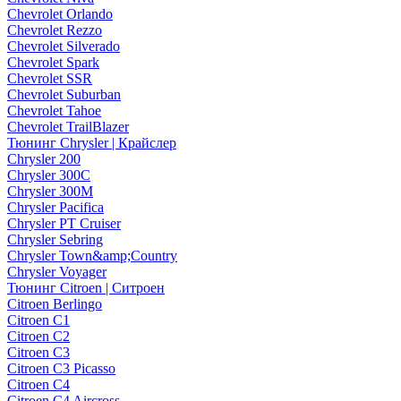
Chevrolet Orlando
Chevrolet Rezzo
Chevrolet Silverado
Chevrolet Spark
Chevrolet SSR
Chevrolet Suburban
Chevrolet Tahoe
Chevrolet TrailBlazer
Тюнинг Chrysler | Крайслер
Chrysler 200
Chrysler 300C
Chrysler 300M
Chrysler Pacifica
Chrysler PT Cruiser
Chrysler Sebring
Chrysler Town&amp;Country
Chrysler Voyager
Тюнинг Citroen | Ситроен
Citroen Berlingo
Citroen C1
Citroen C2
Citroen C3
Citroen C3 Picasso
Citroen C4
Citroen C4 Aircross