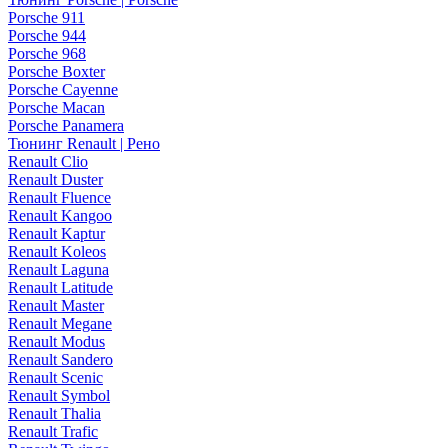
Porsche 911
Porsche 944
Porsche 968
Porsche Boxter
Porsche Cayenne
Porsche Macan
Porsche Panamera
Тюнинг Renault | Рено
Renault Clio
Renault Duster
Renault Fluence
Renault Kangoo
Renault Kaptur
Renault Koleos
Renault Laguna
Renault Latitude
Renault Master
Renault Megane
Renault Modus
Renault Sandero
Renault Scenic
Renault Symbol
Renault Thalia
Renault Trafic