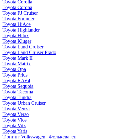
Toyota Corolla
Toyota Corona
Toyota FJ Cruiser
Toyota Fortuner
Toyota HiAce
Toyota Highlander
Toyota Hilux
Toyota Kluger
Toyota Land Cruiser
Toyota Land Cruiser Prado
Toyota Mark II
Toyota Matrix
Toyota Opa
Toyota Prius
Toyota RAV4
Toyota Sequoia
Toyota Tacoma
Toyota Tundra
Toyota Urban Cruiser
Toyota Venza
Toyota Verso
Toyota Vios
Toyota Vitz
Toyota Yaris
Тюнинг Volkswagen | Фольксваген