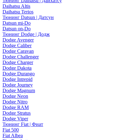
Тюнинг Daihatsu | Дайхатсу
Daihatsu Altis
Daihatsu Terios
Тюнинг Datsun | Датсун
Datsun mi-Do
Datsun on-Do
Тюнинг Dodge | Додж
Dodge Avenger
Dodge Caliber
Dodge Caravan
Dodge Challenger
Dodge Charger
Dodge Dakota
Dodge Durango
Dodge Intrepid
Dodge Journey
Dodge Magnum
Dodge Neon
Dodge Nitro
Dodge RAM
Dodge Stratus
Dodge Viper
Тюнинг Fiat | Фиат
Fiat 500
Fiat Albea