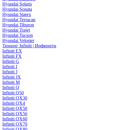
Hyundai Solaris
Hyundai Sonata
Hyundai Starex
Hyundai Terracan
Hyundai Tiburon
Hyundai Trajet
Hyundai Tucson
Hyundai Veloster
Тюнинг Infiniti | Инфинити
Infiniti EX
Infiniti FX
Infiniti G
Infiniti I
Infiniti J
Infiniti JX
Infiniti M
Infiniti Q
Infiniti Q50
Infiniti QX30
Infiniti QX4
Infiniti QX50
Infiniti QX56
Infiniti QX60
Infiniti QX70
Infiniti QX80