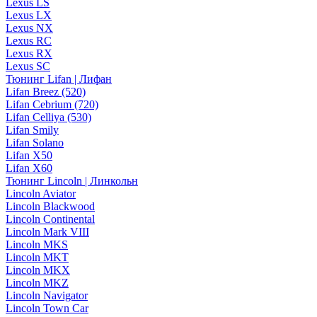
Lexus LS
Lexus LX
Lexus NX
Lexus RC
Lexus RX
Lexus SC
Тюнинг Lifan | Лифан
Lifan Breez (520)
Lifan Cebrium (720)
Lifan Celliya (530)
Lifan Smily
Lifan Solano
Lifan X50
Lifan X60
Тюнинг Lincoln | Линкольн
Lincoln Aviator
Lincoln Blackwood
Lincoln Continental
Lincoln Mark VIII
Lincoln MKS
Lincoln MKT
Lincoln MKX
Lincoln MKZ
Lincoln Navigator
Lincoln Town Car