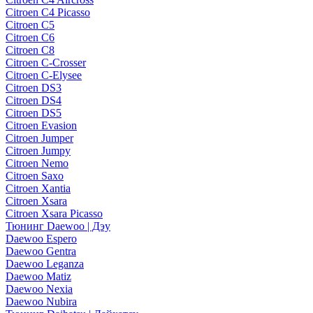
Citroen C4 Picasso
Citroen C5
Citroen C6
Citroen C8
Citroen C-Crosser
Citroen C-Elysee
Citroen DS3
Citroen DS4
Citroen DS5
Citroen Evasion
Citroen Jumper
Citroen Jumpy
Citroen Nemo
Citroen Saxo
Citroen Xantia
Citroen Xsara
Citroen Xsara Picasso
Тюнинг Daewoo | Дэу
Daewoo Espero
Daewoo Gentra
Daewoo Leganza
Daewoo Matiz
Daewoo Nexia
Daewoo Nubira