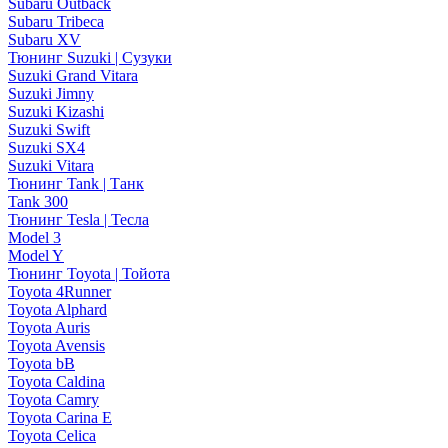
Subaru Outback
Subaru Tribeca
Subaru XV
Тюнинг Suzuki | Сузуки
Suzuki Grand Vitara
Suzuki Jimny
Suzuki Kizashi
Suzuki Swift
Suzuki SX4
Suzuki Vitara
Тюнинг Tank | Танк
Tank 300
Тюнинг Tesla | Тесла
Model 3
Model Y
Тюнинг Toyota | Тойота
Toyota 4Runner
Toyota Alphard
Toyota Auris
Toyota Avensis
Toyota bB
Toyota Caldina
Toyota Camry
Toyota Carina E
Toyota Celica