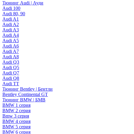
Тюнинг Audi | Ауди
Audi 100
Audi 80, 90
Audi A1
Audi A2
Audi A3
Audi A4
Audi A5
Audi A6
Audi A7
Audi A8
Audi Q3
Audi Q5
Audi Q7
Audi Q8
Audi TT
Тюнинг Bentley | Бентли
Bentley Continental GT
Тюнинг BMW | БМВ
BMW 1 серия
BMW 2 серия
Bmw 3 серия
BMW 4 серия
BMW 5 серия
BMW 6 серия