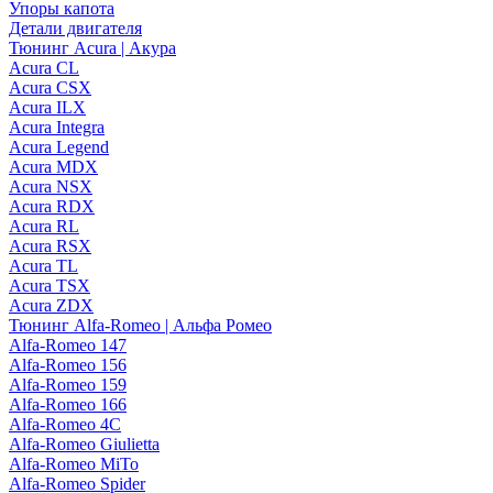
Упоры капота
Детали двигателя
Тюнинг Acura | Акура
Acura CL
Acura CSX
Acura ILX
Acura Integra
Acura Legend
Acura MDX
Acura NSX
Acura RDX
Acura RL
Acura RSX
Acura TL
Acura TSX
Acura ZDX
Тюнинг Alfa-Romeo | Альфа Ромео
Alfa-Romeo 147
Alfa-Romeo 156
Alfa-Romeo 159
Alfa-Romeo 166
Alfa-Romeo 4C
Alfa-Romeo Giulietta
Alfa-Romeo MiTo
Alfa-Romeo Spider