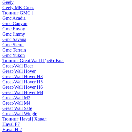
Geely
Geely MK Cross
Тюнинг GMC |
Gmc Acadia
Gmc Canyon
Gmc Envoy
Gmc Jimmy
Gmc Savana
Gmc Sierra
Gmc Terrain
Gmc Yukon
Тюнинг Great Wall | Грейт Вол
Great-Wall Deer
Great-Wall Hover
Great-Wall Hover H3
Great-Wall Hover H5
Great-Wall Hover H6
Great-Wall Hover M4
Great-Wall M2
Great-Wall M4
Great-Wall Safe
Great-Wall Wingle
Тюнинг Haval | Хавал
Haval F7
Haval H 2