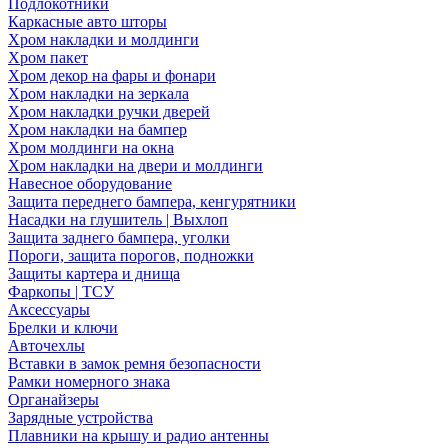
Подлокотники
Каркасные авто шторы
Хром накладки и молдинги
Хром пакет
Хром декор на фары и фонари
Хром накладки на зеркала
Хром накладки ручки дверей
Хром накладки на бампер
Хром молдинги на окна
Хром накладки на двери и молдинги
Навесное оборудование
Защита переднего бампера, кенгурятники
Насадки на глушитель | Выхлоп
Защита заднего бампера, уголки
Пороги, защита порогов, подножки
Защиты картера и днища
Фаркопы | ТСУ
Аксессуары
Брелки и ключи
Авточехлы
Вставки в замок ремня безопасности
Рамки номерного знака
Органайзеры
Зарядные устройства
Плавники на крышу и радио антенны