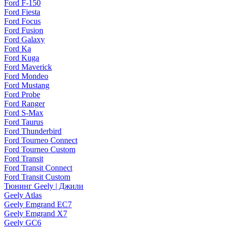
Ford F-150
Ford Fiesta
Ford Focus
Ford Fusion
Ford Galaxy
Ford Ka
Ford Kuga
Ford Maverick
Ford Mondeo
Ford Mustang
Ford Probe
Ford Ranger
Ford S-Max
Ford Taurus
Ford Thunderbird
Ford Tourneo Connect
Ford Tourneo Custom
Ford Transit
Ford Transit Connect
Ford Transit Custom
Тюнинг Geely | Джили
Geely Atlas
Geely Emgrand EC7
Geely Emgrand X7
Geely GC6