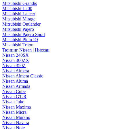
Mitsubishi Grandis
Mitsubishi L200
Mitsubishi Lancer
Mitsubishi Mirage
Mitsubishi Outlander
Mitsubishi Pajero
Mitsubishi Pajero Sport
Mitsubishi Pinin IO
Mitsubishi Triton
Тюнинг Nissan | Ниссан
Nissan 240SX
Nissan 300ZX
Nissan 350Z
Nissan Almera
Nissan Almera Classic
Nissan Altima
Nissan Armada
Nissan Cube
Nissan GT-R
Nissan Juke
Nissan Maxima
Nissan Micra
Nissan Murano
Nissan Navara
Nissan Note