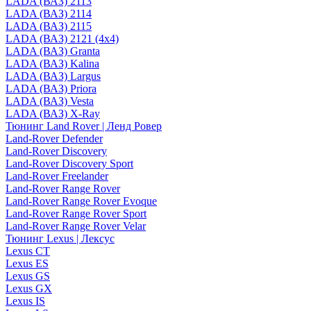
LADA (ВАЗ) 2113
LADA (ВАЗ) 2114
LADA (ВАЗ) 2115
LADA (ВАЗ) 2121 (4x4)
LADA (ВАЗ) Granta
LADA (ВАЗ) Kalina
LADA (ВАЗ) Largus
LADA (ВАЗ) Priora
LADA (ВАЗ) Vesta
LADA (ВАЗ) X-Ray
Тюнинг Land Rover | Ленд Ровер
Land-Rover Defender
Land-Rover Discovery
Land-Rover Discovery Sport
Land-Rover Freelander
Land-Rover Range Rover
Land-Rover Range Rover Evoque
Land-Rover Range Rover Sport
Land-Rover Range Rover Velar
Тюнинг Lexus | Лексус
Lexus CT
Lexus ES
Lexus GS
Lexus GX
Lexus IS