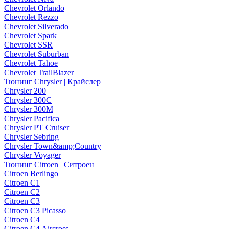
Chevrolet Orlando
Chevrolet Rezzo
Chevrolet Silverado
Chevrolet Spark
Chevrolet SSR
Chevrolet Suburban
Chevrolet Tahoe
Chevrolet TrailBlazer
Тюнинг Chrysler | Крайслер
Chrysler 200
Chrysler 300C
Chrysler 300M
Chrysler Pacifica
Chrysler PT Cruiser
Chrysler Sebring
Chrysler Town&amp;Country
Chrysler Voyager
Тюнинг Citroen | Ситроен
Citroen Berlingo
Citroen C1
Citroen C2
Citroen C3
Citroen C3 Picasso
Citroen C4
Citroen C4 Aircross