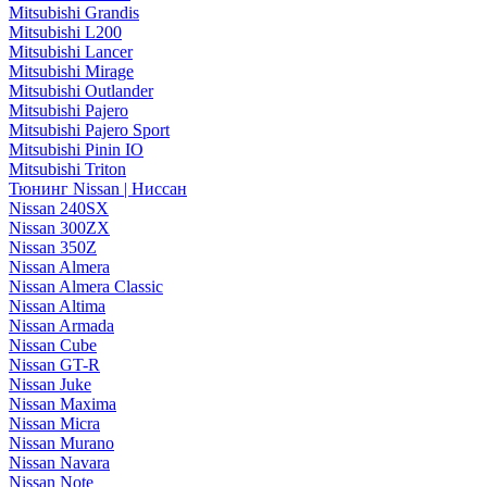
Mitsubishi Grandis
Mitsubishi L200
Mitsubishi Lancer
Mitsubishi Mirage
Mitsubishi Outlander
Mitsubishi Pajero
Mitsubishi Pajero Sport
Mitsubishi Pinin IO
Mitsubishi Triton
Тюнинг Nissan | Ниссан
Nissan 240SX
Nissan 300ZX
Nissan 350Z
Nissan Almera
Nissan Almera Classic
Nissan Altima
Nissan Armada
Nissan Cube
Nissan GT-R
Nissan Juke
Nissan Maxima
Nissan Micra
Nissan Murano
Nissan Navara
Nissan Note