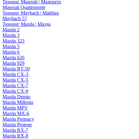
Тюнинг Maserati | Мазерати
Maserati Quattroporte
Тюнинг Maybach | Майбах
Maybach 57
Тюнинг Mazda | Мазда
Mazda 2
Mazda 3
Mazda 323
Mazda 5
Mazda 6
Mazda 626
Mazda 929
Mazda BT-50
Mazda CX-3
Mazda CX-5
Mazda CX-7
Mazda CX-9
Mazda Demio
Mazda Millenia
Mazda MPV
Mazda MX-6
Mazda Premacy
Mazda Protege
Mazda RX-7
Mazda RX-8