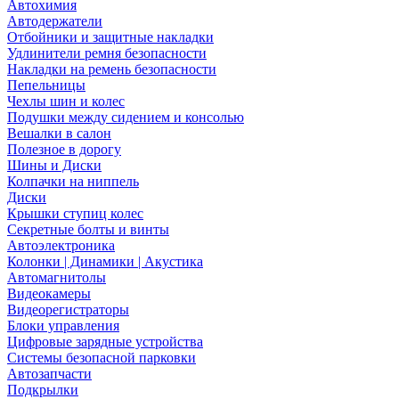
Автохимия
Автодержатели
Отбойники и защитные накладки
Удлинители ремня безопасности
Накладки на ремень безопасности
Пепельницы
Чехлы шин и колес
Подушки между сидением и консолью
Вешалки в салон
Полезное в дорогу
Шины и Диски
Колпачки на ниппель
Диски
Крышки ступиц колес
Секретные болты и винты
Автоэлектроника
Колонки | Динамики | Акустика
Автомагнитолы
Видеокамеры
Видеорегистраторы
Блоки управления
Цифровые зарядные устройства
Системы безопасной парковки
Автозапчасти
Подкрылки