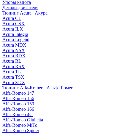
Упоры капота
Детали двигателя
Тюнинг Acura | Акура
Acura CL
Acura CSX
Acura ILX
Acura Integra
Acura Legend
Acura MDX
Acura NSX
Acura RDX
Acura RL
Acura RSX
Acura TL
Acura TSX
Acura ZDX
Тюнинг Alfa-Romeo | Альфа Ромео
Alfa-Romeo 147
Alfa-Romeo 156
Alfa-Romeo 159
Alfa-Romeo 166
Alfa-Romeo 4C
Alfa-Romeo Giulietta
Alfa-Romeo MiTo
Alfa-Romeo Spider