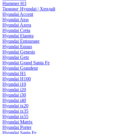
Hummer H3
Тюнинг Hyundai | Хендай
Hyundai Accent
Hyundai Atos
Hyundai Azera
Hyundai Creta
Hyundai Elantra
Hyundai Entourage
Hyundai Equus
Hyundai Genesis
Hyundai Getz
Hyundai Grand Santa Fe
Hyundai Grandeur
Hyundai H1
Hyundai H100
Hyundai i10
Hyundai i20
Hyundai i30
Hyundai i40
Hyundai ix20
Hyundai ix35
Hyundai ix55
Hyundai Matrix
Hyundai Porter
Hyundai Santa Fe