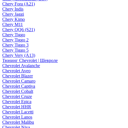
Chery Fora (A21)
Chery Indis
Chery Jaggi
Chery Kimo
Chery M11
Chery QQ6 (S21)
Chery Tiggo
Chery Tiggo 2
Chery Tiggo 3
Chery Tiggo 5
Chery Very (A13)
Тюнинг Chevrolet | Шевроле
Chevrolet Avalanche
Chevrolet Aveo
Chevrolet Blazer
Chevrolet Camaro
Chevrolet Captiva
Chevrolet Cobalt
Chevrolet Cruze
Chevrolet Epica
Chevrolet HHR
Chevrolet Lacetti
Chevrolet Lanos
Chevrolet Malibu
Chevrolet Niva