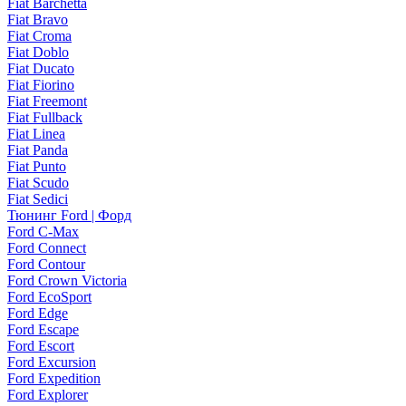
Fiat Barchetta
Fiat Bravo
Fiat Croma
Fiat Doblo
Fiat Ducato
Fiat Fiorino
Fiat Freemont
Fiat Fullback
Fiat Linea
Fiat Panda
Fiat Punto
Fiat Scudo
Fiat Sedici
Тюнинг Ford | Форд
Ford C-Max
Ford Connect
Ford Contour
Ford Crown Victoria
Ford EcoSport
Ford Edge
Ford Escape
Ford Escort
Ford Excursion
Ford Expedition
Ford Explorer