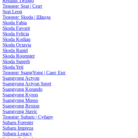
Renault Twingo
Тюнинг Seat | Сеат
Seat Leon
Тюнинг Skoda | Шкода
Skoda Fabia
Skoda Favorit
Skoda Felicia
Skoda Kodiaq
Skoda Octavia
Skoda Rapid
Skoda Roomster
Skoda Superb
Skoda Yeti
Тюнинг SsangYong | Санг Енг
Ssangyong Actyon
Ssangyong Actyon Sport
Ssangyong Korando
Ssangyong Kyron
Ssangyong Musso
Ssangyong Rexton
Ssangyong Stavic
Тюнинг Subaru | Субару
Subaru Forester
Subaru Impreza
Subaru Legacy