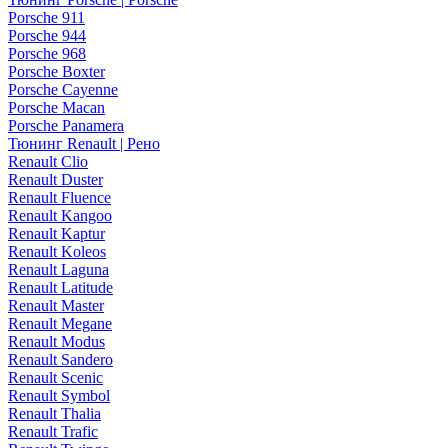
Porsche 911
Porsche 944
Porsche 968
Porsche Boxter
Porsche Cayenne
Porsche Macan
Porsche Panamera
Тюнинг Renault | Рено
Renault Clio
Renault Duster
Renault Fluence
Renault Kangoo
Renault Kaptur
Renault Koleos
Renault Laguna
Renault Latitude
Renault Master
Renault Megane
Renault Modus
Renault Sandero
Renault Scenic
Renault Symbol
Renault Thalia
Renault Trafic