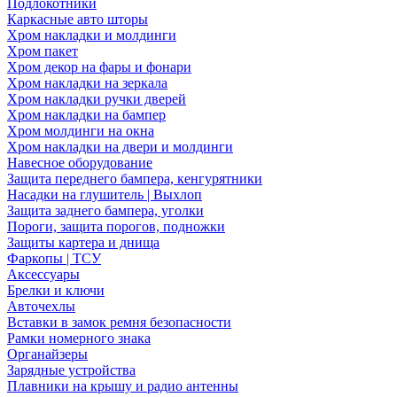
Подлокотники
Каркасные авто шторы
Хром накладки и молдинги
Хром пакет
Хром декор на фары и фонари
Хром накладки на зеркала
Хром накладки ручки дверей
Хром накладки на бампер
Хром молдинги на окна
Хром накладки на двери и молдинги
Навесное оборудование
Защита переднего бампера, кенгурятники
Насадки на глушитель | Выхлоп
Защита заднего бампера, уголки
Пороги, защита порогов, подножки
Защиты картера и днища
Фаркопы | ТСУ
Аксессуары
Брелки и ключи
Авточехлы
Вставки в замок ремня безопасности
Рамки номерного знака
Органайзеры
Зарядные устройства
Плавники на крышу и радио антенны