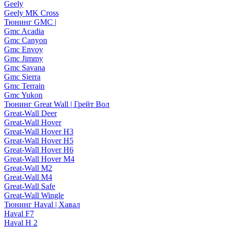
Geely
Geely MK Cross
Тюнинг GMC |
Gmc Acadia
Gmc Canyon
Gmc Envoy
Gmc Jimmy
Gmc Savana
Gmc Sierra
Gmc Terrain
Gmc Yukon
Тюнинг Great Wall | Грейт Вол
Great-Wall Deer
Great-Wall Hover
Great-Wall Hover H3
Great-Wall Hover H5
Great-Wall Hover H6
Great-Wall Hover M4
Great-Wall M2
Great-Wall M4
Great-Wall Safe
Great-Wall Wingle
Тюнинг Haval | Хавал
Haval F7
Haval H 2