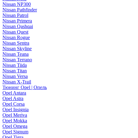
Nissan NP300
Nissan Pathfinder
Nissan Patrol
Nissan Primera
Nissan Qashqai
Nissan Quest
Nissan Rogue
Nissan Sentra
Nissan Skyline
Nissan Teana
Nissan Terrano
Nissan Tiida
Nissan Titan
Nissan Versa
Nissan X-Trail
Тюнинг Opel | Опель
Opel Antara
Opel Astra
Opel Corsa
Opel Insignia
Opel Meriva
Opel Mokka
Opel Omega
Opel Signum
Opel Tigra