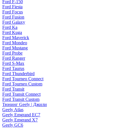
Ford F-150
Ford Fiesta
Ford Focus
Ford Fusion
Ford Galaxy
Ford Ka
Ford Kuga
Ford Maverick
Ford Mondeo
Ford Mustang
Ford Probe
Ford Ranger
Ford S-Max
Ford Taurus
Ford Thunderbird
Ford Tourneo Connect
Ford Tourneo Custom
Ford Transit
Ford Transit Connect
Ford Transit Custom
Тюнинг Geely | Джили
Geely Atlas
Geely Emgrand EC7
Geely Emgrand X7
Geely GC6