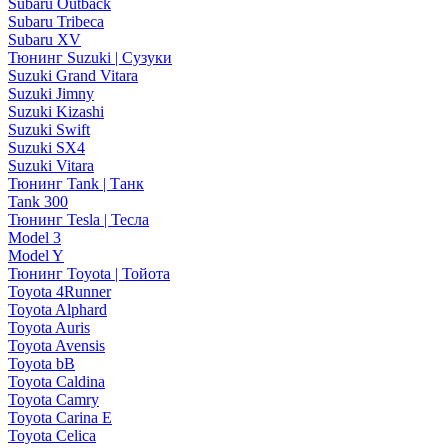
Subaru Outback
Subaru Tribeca
Subaru XV
Тюнинг Suzuki | Сузуки
Suzuki Grand Vitara
Suzuki Jimny
Suzuki Kizashi
Suzuki Swift
Suzuki SX4
Suzuki Vitara
Тюнинг Tank | Танк
Tank 300
Тюнинг Tesla | Тесла
Model 3
Model Y
Тюнинг Toyota | Тойота
Toyota 4Runner
Toyota Alphard
Toyota Auris
Toyota Avensis
Toyota bB
Toyota Caldina
Toyota Camry
Toyota Carina E
Toyota Celica