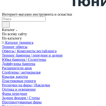
Интернет-магазин инструмента и оснастки
Каталог
По всему сайту
По каталогу
Каталог тюнинга
Тюнинг обвесы
Обвесы | Комплекты рестайлинга
Тюнинг бамперы | передние и задние
Юбка бампера | Сплиттеры
Диффузоры бампера
Расширители арок
Спойлеры | антикрылья
Крылья, капоты
Пластиковые пороги
Реснички на фары | Накладки
Оптика и освещение
Фары передние
Задние фонари | Стопы
Противотуманные фары