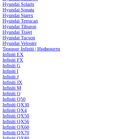
Hyundai Solaris
Hyundai Sonata
Hyundai Starex
Hyundai Terracan
Hyundai Tiburon
Hyundai Trajet
Hyundai Tucson
Hyundai Veloster
Тюнинг Infiniti | Инфинити
Infiniti EX
Infiniti FX
Infiniti G
Infiniti I
Infiniti J
Infiniti JX
Infiniti M
Infiniti Q
Infiniti Q50
Infiniti QX30
Infiniti QX4
Infiniti QX50
Infiniti QX56
Infiniti QX60
Infiniti QX70
Infiniti QX80