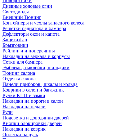
Поворотники
Дневные ходовые огни
Светодиоды
Внешний Тюнинг
Контейнеры и чехлы запасного колеса
Решетки радиатора и бампера
Дефлекторы окон и капота
Защита фар
Брызговики
Рейлинги и поперечины
Накладки на зеркала и корпусы
Сетки для бампера
Эмблемы, наклейки, шильдики
Тюнинг салона
Отделка салона
Панели приборов | шкалы и кольца
Коврики в салон и багажник
Ручки КПП и замки
Накладки на пороги в салон
Накладки на педали
Рули
Подсветка и доводчики дверей
Кнопки блокировки дверей
Накладки на коврик
Оплетки на руль