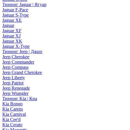
Тюнинг Jaguar | Ягуар
Jaguar F-Pace
Jaguar S-Type
Jaguar XE
Jaguar
Jaguar XF
Jaguar XJ
Jaguar XK
Jaguar X-Type
Тюнинг Jeep | Джип
Jeep Cherokee
Jeep Commander
Jeep Compass
Jeep Grand Cherokee
Jeep Liberty
Jeep Patriot
Jeep Renegade
Jeep Wrangler
Тюнинг Kia | Киа
Kia Bongo
Kia Carens
Kia Carnival
Kia Cee'd
Kia Cerato
Kia Magentis