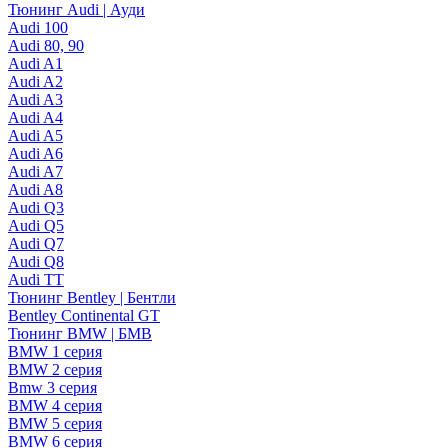
Тюнинг Audi | Ауди
Audi 100
Audi 80, 90
Audi A1
Audi A2
Audi A3
Audi A4
Audi A5
Audi A6
Audi A7
Audi A8
Audi Q3
Audi Q5
Audi Q7
Audi Q8
Audi TT
Тюнинг Bentley | Бентли
Bentley Continental GT
Тюнинг BMW | БМВ
BMW 1 серия
BMW 2 серия
Bmw 3 серия
BMW 4 серия
BMW 5 серия
BMW 6 серия