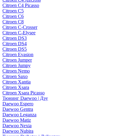
Citroen C4 Picasso
Citroen C5
Citroen C6
Citroen C8
Citroen C-Crosser
Citroen C-Elysee
Citroen DS3
Citroen DS4
Citroen DS5
Citroen Evasion
Citroen Jumper
Citroen Jumpy
Citroen Nemo
Citroen Saxo
Citroen Xantia
Citroen Xsara
Citroen Xsara Picasso
Тюнинг Daewoo | Дэу
Daewoo Espero
Daewoo Gentra
Daewoo Leganza
Daewoo Matiz
Daewoo Nexia
Daewoo Nubira