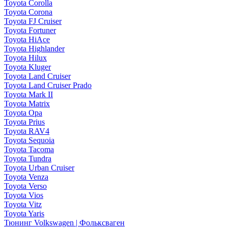
Toyota Corolla
Toyota Corona
Toyota FJ Cruiser
Toyota Fortuner
Toyota HiAce
Toyota Highlander
Toyota Hilux
Toyota Kluger
Toyota Land Cruiser
Toyota Land Cruiser Prado
Toyota Mark II
Toyota Matrix
Toyota Opa
Toyota Prius
Toyota RAV4
Toyota Sequoia
Toyota Tacoma
Toyota Tundra
Toyota Urban Cruiser
Toyota Venza
Toyota Verso
Toyota Vios
Toyota Vitz
Toyota Yaris
Тюнинг Volkswagen | Фольксваген