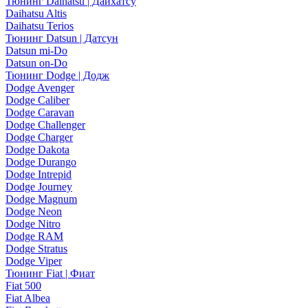
Тюнинг Daihatsu | Дайхатсу
Daihatsu Altis
Daihatsu Terios
Тюнинг Datsun | Датсун
Datsun mi-Do
Datsun on-Do
Тюнинг Dodge | Додж
Dodge Avenger
Dodge Caliber
Dodge Caravan
Dodge Challenger
Dodge Charger
Dodge Dakota
Dodge Durango
Dodge Intrepid
Dodge Journey
Dodge Magnum
Dodge Neon
Dodge Nitro
Dodge RAM
Dodge Stratus
Dodge Viper
Тюнинг Fiat | Фиат
Fiat 500
Fiat Albea