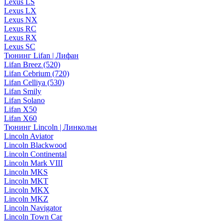
Lexus LS
Lexus LX
Lexus NX
Lexus RC
Lexus RX
Lexus SC
Тюнинг Lifan | Лифан
Lifan Breez (520)
Lifan Cebrium (720)
Lifan Celliya (530)
Lifan Smily
Lifan Solano
Lifan X50
Lifan X60
Тюнинг Lincoln | Линкольн
Lincoln Aviator
Lincoln Blackwood
Lincoln Continental
Lincoln Mark VIII
Lincoln MKS
Lincoln MKT
Lincoln MKX
Lincoln MKZ
Lincoln Navigator
Lincoln Town Car