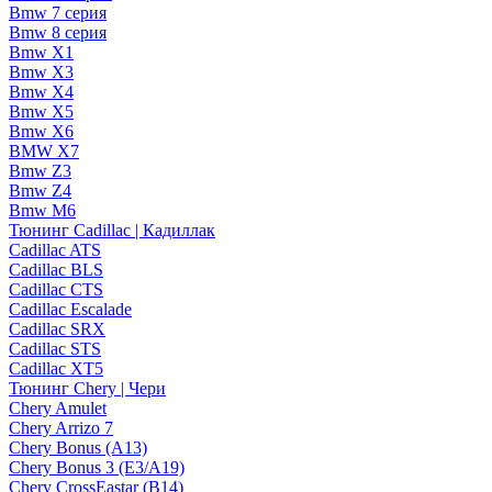
Bmw 7 серия
Bmw 8 серия
Bmw X1
Bmw X3
Bmw X4
Bmw X5
Bmw X6
BMW X7
Bmw Z3
Bmw Z4
Bmw М6
Тюнинг Cadillac | Кадиллак
Cadillac ATS
Cadillac BLS
Cadillac CTS
Cadillac Escalade
Cadillac SRX
Cadillac STS
Cadillac XT5
Тюнинг Chery | Чери
Chery Amulet
Chery Arrizo 7
Chery Bonus (A13)
Chery Bonus 3 (E3/A19)
Chery CrossEastar (B14)