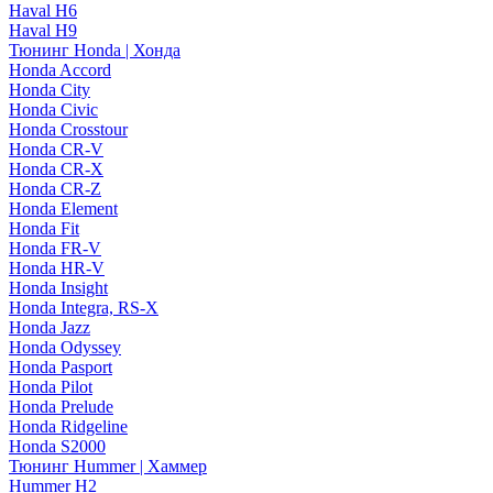
Haval H6
Haval H9
Тюнинг Honda | Хонда
Honda Accord
Honda City
Honda Civic
Honda Crosstour
Honda CR-V
Honda CR-X
Honda CR-Z
Honda Element
Honda Fit
Honda FR-V
Honda HR-V
Honda Insight
Honda Integra, RS-X
Honda Jazz
Honda Odyssey
Honda Pasport
Honda Pilot
Honda Prelude
Honda Ridgeline
Honda S2000
Тюнинг Hummer | Хаммер
Hummer H2