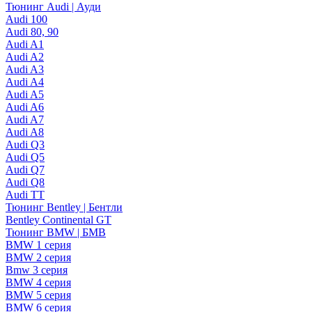
Тюнинг Audi | Ауди
Audi 100
Audi 80, 90
Audi A1
Audi A2
Audi A3
Audi A4
Audi A5
Audi A6
Audi A7
Audi A8
Audi Q3
Audi Q5
Audi Q7
Audi Q8
Audi TT
Тюнинг Bentley | Бентли
Bentley Continental GT
Тюнинг BMW | БМВ
BMW 1 серия
BMW 2 серия
Bmw 3 серия
BMW 4 серия
BMW 5 серия
BMW 6 серия