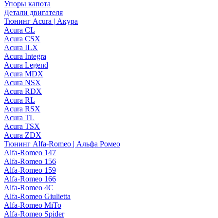
Упоры капота
Детали двигателя
Тюнинг Acura | Акура
Acura CL
Acura CSX
Acura ILX
Acura Integra
Acura Legend
Acura MDX
Acura NSX
Acura RDX
Acura RL
Acura RSX
Acura TL
Acura TSX
Acura ZDX
Тюнинг Alfa-Romeo | Альфа Ромео
Alfa-Romeo 147
Alfa-Romeo 156
Alfa-Romeo 159
Alfa-Romeo 166
Alfa-Romeo 4C
Alfa-Romeo Giulietta
Alfa-Romeo MiTo
Alfa-Romeo Spider