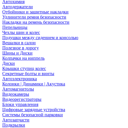
Автохимия
Автодержатели
Отбойники и защитные накладки
Удлинители ремня безопасности
Накладки на ремень безопасности
Пепельницы
Чехлы шин и колес
Подушки между сидением и консолью
Вешалки в салон
Полезное в дорогу
Шины и Диски
Колпачки на ниппель
Диски
Крышки ступиц колес
Секретные болты и винты
Автоэлектроника
Колонки | Динамики | Акустика
Автомагнитолы
Видеокамеры
Видеорегистраторы
Блоки управления
Цифровые зарядные устройства
Системы безопасной парковки
Автозапчасти
Подкрылки