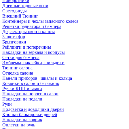
Поворотники
Дневные ходовые огни
Светодиоды
Внешний Тюнинг
Контейнеры и чехлы запасного колеса
Решетки радиатора и бампера
Дефлекторы окон и капота
Защита фар
Брызговики
Рейлинги и поперечины
Накладки на зеркала и корпусы
Сетки для бампера
Эмблемы, наклейки, шильдики
Тюнинг салона
Отделка салона
Панели приборов | шкалы и кольца
Коврики в салон и багажник
Ручки КПП и замки
Накладки на пороги в салон
Накладки на педали
Рули
Подсветка и доводчики дверей
Кнопки блокировки дверей
Накладки на коврик
Оплетки на руль