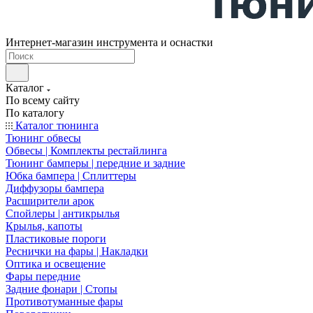
Интернет-магазин инструмента и оснастки
Каталог
По всему сайту
По каталогу
Каталог тюнинга
Тюнинг обвесы
Обвесы | Комплекты рестайлинга
Тюнинг бамперы | передние и задние
Юбка бампера | Сплиттеры
Диффузоры бампера
Расширители арок
Спойлеры | антикрылья
Крылья, капоты
Пластиковые пороги
Реснички на фары | Накладки
Оптика и освещение
Фары передние
Задние фонари | Стопы
Противотуманные фары