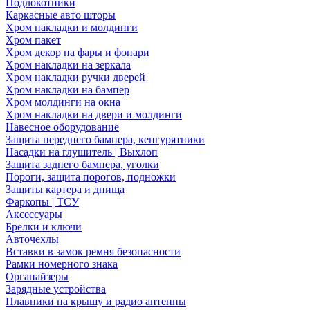
Подлокотники
Каркасные авто шторы
Хром накладки и молдинги
Хром пакет
Хром декор на фары и фонари
Хром накладки на зеркала
Хром накладки ручки дверей
Хром накладки на бампер
Хром молдинги на окна
Хром накладки на двери и молдинги
Навесное оборудование
Защита переднего бампера, кенгурятники
Насадки на глушитель | Выхлоп
Защита заднего бампера, уголки
Пороги, защита порогов, подножки
Защиты картера и днища
Фаркопы | ТСУ
Аксессуары
Брелки и ключи
Авточехлы
Вставки в замок ремня безопасности
Рамки номерного знака
Органайзеры
Зарядные устройства
Плавники на крышу и радио антенны