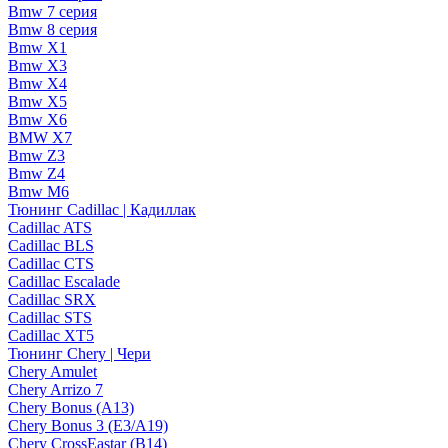
Bmw 7 серия
Bmw 8 серия
Bmw X1
Bmw X3
Bmw X4
Bmw X5
Bmw X6
BMW X7
Bmw Z3
Bmw Z4
Bmw М6
Тюнинг Cadillac | Кадиллак
Cadillac ATS
Cadillac BLS
Cadillac CTS
Cadillac Escalade
Cadillac SRX
Cadillac STS
Cadillac XT5
Тюнинг Chery | Чери
Chery Amulet
Chery Arrizo 7
Chery Bonus (A13)
Chery Bonus 3 (E3/A19)
Chery CrossEastar (B14)