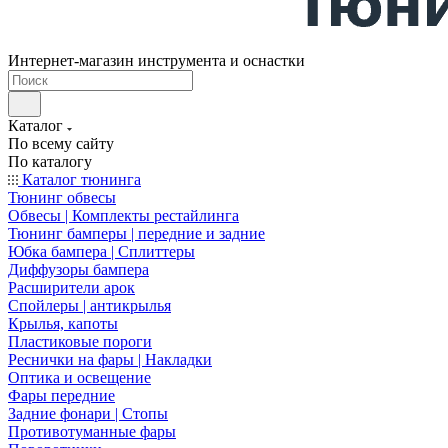
Интернет-магазин инструмента и оснастки
Каталог
По всему сайту
По каталогу
Каталог тюнинга
Тюнинг обвесы
Обвесы | Комплекты рестайлинга
Тюнинг бамперы | передние и задние
Юбка бампера | Сплиттеры
Диффузоры бампера
Расширители арок
Спойлеры | антикрылья
Крылья, капоты
Пластиковые пороги
Реснички на фары | Накладки
Оптика и освещение
Фары передние
Задние фонари | Стопы
Противотуманные фары