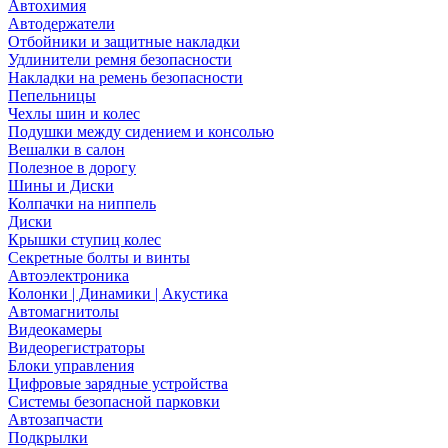
Автохимия
Автодержатели
Отбойники и защитные накладки
Удлинители ремня безопасности
Накладки на ремень безопасности
Пепельницы
Чехлы шин и колес
Подушки между сидением и консолью
Вешалки в салон
Полезное в дорогу
Шины и Диски
Колпачки на ниппель
Диски
Крышки ступиц колес
Секретные болты и винты
Автоэлектроника
Колонки | Динамики | Акустика
Автомагнитолы
Видеокамеры
Видеорегистраторы
Блоки управления
Цифровые зарядные устройства
Системы безопасной парковки
Автозапчасти
Подкрылки