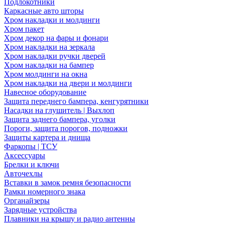
Подлокотники
Каркасные авто шторы
Хром накладки и молдинги
Хром пакет
Хром декор на фары и фонари
Хром накладки на зеркала
Хром накладки ручки дверей
Хром накладки на бампер
Хром молдинги на окна
Хром накладки на двери и молдинги
Навесное оборудование
Защита переднего бампера, кенгурятники
Насадки на глушитель | Выхлоп
Защита заднего бампера, уголки
Пороги, защита порогов, подножки
Защиты картера и днища
Фаркопы | ТСУ
Аксессуары
Брелки и ключи
Авточехлы
Вставки в замок ремня безопасности
Рамки номерного знака
Органайзеры
Зарядные устройства
Плавники на крышу и радио антенны