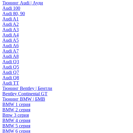
Тюнинг Audi | Ауди
Audi 100
Audi 80, 90
Audi A1
Audi A2
Audi A3
Audi A4
Audi A5
Audi A6
Audi A7
Audi A8
Audi Q3
Audi Q5
Audi Q7
Audi Q8
Audi TT
Тюнинг Bentley | Бентли
Bentley Continental GT
Тюнинг BMW | БМВ
BMW 1 серия
BMW 2 серия
Bmw 3 серия
BMW 4 серия
BMW 5 серия
BMW 6 серия