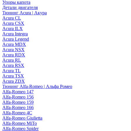
Упоры капота
Детали двигателя
Тюнинг Acura | Акура
Acura CL
Acura CSX
Acura ILX
Acura Integra
Acura Legend
Acura MDX
Acura NSX
Acura RDX
Acura RL
Acura RSX
Acura TL
Acura TSX
Acura ZDX
Тюнинг Alfa-Romeo | Альфа Ромео
Alfa-Romeo 147
Alfa-Romeo 156
Alfa-Romeo 159
Alfa-Romeo 166
Alfa-Romeo 4C
Alfa-Romeo Giulietta
Alfa-Romeo MiTo
Alfa-Romeo Spider