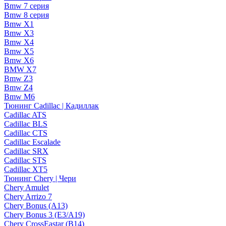
Bmw 7 серия
Bmw 8 серия
Bmw X1
Bmw X3
Bmw X4
Bmw X5
Bmw X6
BMW X7
Bmw Z3
Bmw Z4
Bmw М6
Тюнинг Cadillac | Кадиллак
Cadillac ATS
Cadillac BLS
Cadillac CTS
Cadillac Escalade
Cadillac SRX
Cadillac STS
Cadillac XT5
Тюнинг Chery | Чери
Chery Amulet
Chery Arrizo 7
Chery Bonus (A13)
Chery Bonus 3 (E3/A19)
Chery CrossEastar (B14)