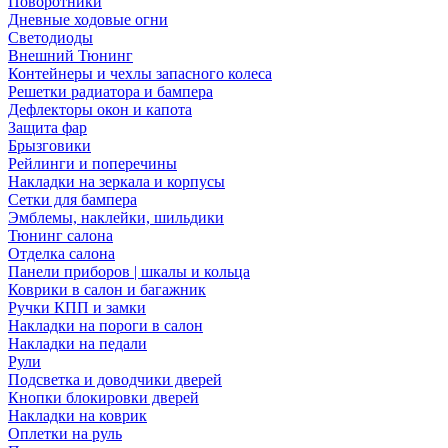
Поворотники
Дневные ходовые огни
Светодиоды
Внешний Тюнинг
Контейнеры и чехлы запасного колеса
Решетки радиатора и бампера
Дефлекторы окон и капота
Защита фар
Брызговики
Рейлинги и поперечины
Накладки на зеркала и корпусы
Сетки для бампера
Эмблемы, наклейки, шильдики
Тюнинг салона
Отделка салона
Панели приборов | шкалы и кольца
Коврики в салон и багажник
Ручки КПП и замки
Накладки на пороги в салон
Накладки на педали
Рули
Подсветка и доводчики дверей
Кнопки блокировки дверей
Накладки на коврик
Оплетки на руль