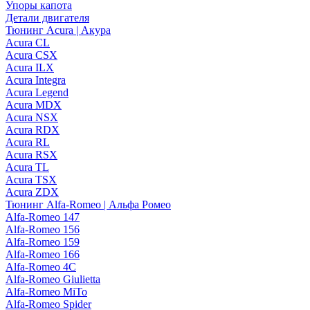
Упоры капота
Детали двигателя
Тюнинг Acura | Акура
Acura CL
Acura CSX
Acura ILX
Acura Integra
Acura Legend
Acura MDX
Acura NSX
Acura RDX
Acura RL
Acura RSX
Acura TL
Acura TSX
Acura ZDX
Тюнинг Alfa-Romeo | Альфа Ромео
Alfa-Romeo 147
Alfa-Romeo 156
Alfa-Romeo 159
Alfa-Romeo 166
Alfa-Romeo 4C
Alfa-Romeo Giulietta
Alfa-Romeo MiTo
Alfa-Romeo Spider