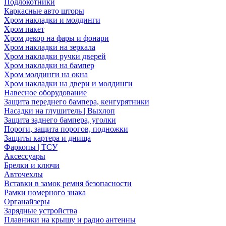
Подлокотники
Каркасные авто шторы
Хром накладки и молдинги
Хром пакет
Хром декор на фары и фонари
Хром накладки на зеркала
Хром накладки ручки дверей
Хром накладки на бампер
Хром молдинги на окна
Хром накладки на двери и молдинги
Навесное оборудование
Защита переднего бампера, кенгурятники
Насадки на глушитель | Выхлоп
Защита заднего бампера, уголки
Пороги, защита порогов, подножки
Защиты картера и днища
Фаркопы | ТСУ
Аксессуары
Брелки и ключи
Авточехлы
Вставки в замок ремня безопасности
Рамки номерного знака
Органайзеры
Зарядные устройства
Плавники на крышу и радио антенны