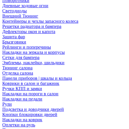
Поворотники
Дневные ходовые огни
Светодиоды
Внешний Тюнинг
Контейнеры и чехлы запасного колеса
Решетки радиатора и бампера
Дефлекторы окон и капота
Защита фар
Брызговики
Рейлинги и поперечины
Накладки на зеркала и корпусы
Сетки для бампера
Эмблемы, наклейки, шильдики
Тюнинг салона
Отделка салона
Панели приборов | шкалы и кольца
Коврики в салон и багажник
Ручки КПП и замки
Накладки на пороги в салон
Накладки на педали
Рули
Подсветка и доводчики дверей
Кнопки блокировки дверей
Накладки на коврик
Оплетки на руль