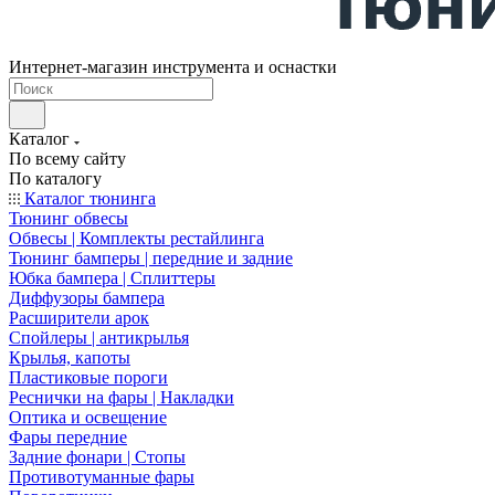
Интернет-магазин инструмента и оснастки
Каталог
По всему сайту
По каталогу
Каталог тюнинга
Тюнинг обвесы
Обвесы | Комплекты рестайлинга
Тюнинг бамперы | передние и задние
Юбка бампера | Сплиттеры
Диффузоры бампера
Расширители арок
Спойлеры | антикрылья
Крылья, капоты
Пластиковые пороги
Реснички на фары | Накладки
Оптика и освещение
Фары передние
Задние фонари | Стопы
Противотуманные фары