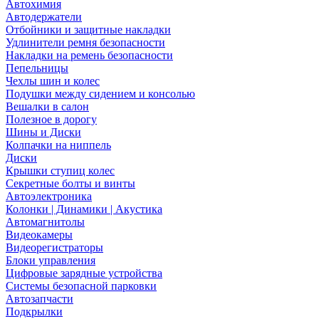
Автохимия
Автодержатели
Отбойники и защитные накладки
Удлинители ремня безопасности
Накладки на ремень безопасности
Пепельницы
Чехлы шин и колес
Подушки между сидением и консолью
Вешалки в салон
Полезное в дорогу
Шины и Диски
Колпачки на ниппель
Диски
Крышки ступиц колес
Секретные болты и винты
Автоэлектроника
Колонки | Динамики | Акустика
Автомагнитолы
Видеокамеры
Видеорегистраторы
Блоки управления
Цифровые зарядные устройства
Системы безопасной парковки
Автозапчасти
Подкрылки