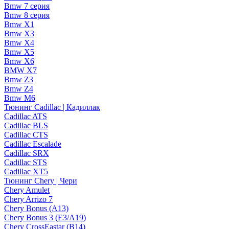
Bmw 7 серия
Bmw 8 серия
Bmw X1
Bmw X3
Bmw X4
Bmw X5
Bmw X6
BMW X7
Bmw Z3
Bmw Z4
Bmw М6
Тюнинг Cadillac | Кадиллак
Cadillac ATS
Cadillac BLS
Cadillac CTS
Cadillac Escalade
Cadillac SRX
Cadillac STS
Cadillac XT5
Тюнинг Chery | Чери
Chery Amulet
Chery Arrizo 7
Chery Bonus (A13)
Chery Bonus 3 (E3/A19)
Chery CrossEastar (B14)