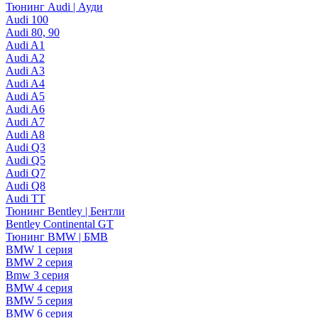
Тюнинг Audi | Ауди
Audi 100
Audi 80, 90
Audi A1
Audi A2
Audi A3
Audi A4
Audi A5
Audi A6
Audi A7
Audi A8
Audi Q3
Audi Q5
Audi Q7
Audi Q8
Audi TT
Тюнинг Bentley | Бентли
Bentley Continental GT
Тюнинг BMW | БМВ
BMW 1 серия
BMW 2 серия
Bmw 3 серия
BMW 4 серия
BMW 5 серия
BMW 6 серия