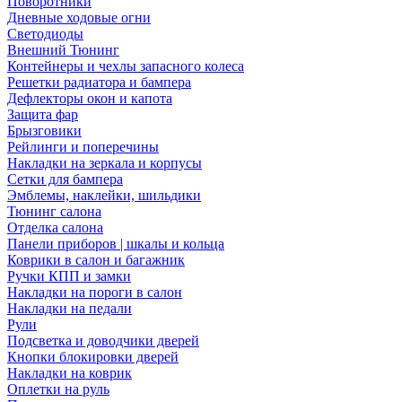
Поворотники
Дневные ходовые огни
Светодиоды
Внешний Тюнинг
Контейнеры и чехлы запасного колеса
Решетки радиатора и бампера
Дефлекторы окон и капота
Защита фар
Брызговики
Рейлинги и поперечины
Накладки на зеркала и корпусы
Сетки для бампера
Эмблемы, наклейки, шильдики
Тюнинг салона
Отделка салона
Панели приборов | шкалы и кольца
Коврики в салон и багажник
Ручки КПП и замки
Накладки на пороги в салон
Накладки на педали
Рули
Подсветка и доводчики дверей
Кнопки блокировки дверей
Накладки на коврик
Оплетки на руль