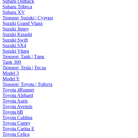
Subaru Outback
Subaru Tribeca
Subaru XV
Тюнинг Suzuki | Сузуки
Suzuki Grand Vitara
Suzuki Jimny
Suzuki Kizashi
Suzuki Swift
Suzuki SX4
Suzuki Vitara
Тюнинг Tank | Танк
Tank 300
Тюнинг Tesla | Тесла
Model 3
Model Y
Тюнинг Toyota | Тойота
Toyota 4Runner
Toyota Alphard
Toyota Auris
Toyota Avensis
Toyota bB
Toyota Caldina
Toyota Camry
Toyota Carina E
Toyota Celica