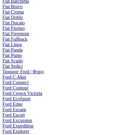
Fiat Barchetta
Fiat Bravo
Fiat Croma
Fiat Doblo
Fiat Ducato
Fiat Fiorino
Fiat Freemont
Fiat Fullback
Fiat Linea
Fiat Panda
Fiat Punto
Fiat Scudo
Fiat Sedici
Тюнинг Ford | Форд
Ford C-Max
Ford Connect
Ford Contour
Ford Crown Victoria
Ford EcoSport
Ford Edge
Ford Escape
Ford Escort
Ford Excursion
Ford Expedition
Ford Explorer