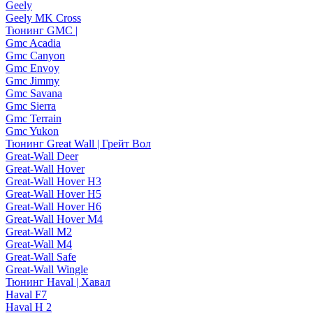
Geely
Geely MK Cross
Тюнинг GMC |
Gmc Acadia
Gmc Canyon
Gmc Envoy
Gmc Jimmy
Gmc Savana
Gmc Sierra
Gmc Terrain
Gmc Yukon
Тюнинг Great Wall | Грейт Вол
Great-Wall Deer
Great-Wall Hover
Great-Wall Hover H3
Great-Wall Hover H5
Great-Wall Hover H6
Great-Wall Hover M4
Great-Wall M2
Great-Wall M4
Great-Wall Safe
Great-Wall Wingle
Тюнинг Haval | Хавал
Haval F7
Haval H 2