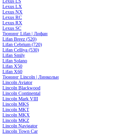
Lexus LS
Lexus LX
Lexus NX
Lexus RC
Lexus RX
Lexus SC
Тюнинг Lifan | Лифан
Lifan Breez (520)
Lifan Cebrium (720)
Lifan Celliya (530)
Lifan Smily
Lifan Solano
Lifan X50
Lifan X60
Тюнинг Lincoln | Линкольн
Lincoln Aviator
Lincoln Blackwood
Lincoln Continental
Lincoln Mark VIII
Lincoln MKS
Lincoln MKT
Lincoln MKX
Lincoln MKZ
Lincoln Navigator
Lincoln Town Car