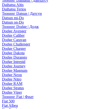
Тюнинг Daihatsu | Дайхатсу
Daihatsu Altis
Daihatsu Terios
Тюнинг Datsun | Датсун
Datsun mi-Do
Datsun on-Do
Тюнинг Dodge | Додж
Dodge Avenger
Dodge Caliber
Dodge Caravan
Dodge Challenger
Dodge Charger
Dodge Dakota
Dodge Durango
Dodge Intrepid
Dodge Journey
Dodge Magnum
Dodge Neon
Dodge Nitro
Dodge RAM
Dodge Stratus
Dodge Viper
Тюнинг Fiat | Фиат
Fiat 500
Fiat Albea