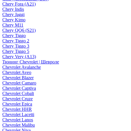
Chery Fora (A21)
Chery Indis
Chery Jaggi
Chery Kimo
Chery M11
Chery QQ6 (S21)
Chery Tiggo
Chery Tiggo 2
Chery Tiggo 3
Chery Tiggo 5
Chery Very (A13)
Тюнинг Chevrolet | Шевроле
Chevrolet Avalanche
Chevrolet Aveo
Chevrolet Blazer
Chevrolet Camaro
Chevrolet Captiva
Chevrolet Cobalt
Chevrolet Cruze
Chevrolet Epica
Chevrolet HHR
Chevrolet Lacetti
Chevrolet Lanos
Chevrolet Malibu
Chevrolet Niva