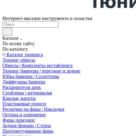
Интернет-магазин инструмента и оснастки
Каталог
По всему сайту
По каталогу
Каталог тюнинга
Тюнинг обвесы
Обвесы | Комплекты рестайлинга
Тюнинг бамперы | передние и задние
Юбка бампера | Сплиттеры
Диффузоры бампера
Расширители арок
Спойлеры | антикрылья
Крылья, капоты
Пластиковые пороги
Реснички на фары | Накладки
Оптика и освещение
Фары передние
Задние фонари | Стопы
Противотуманные фары