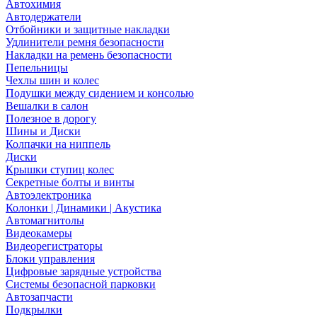
Автохимия
Автодержатели
Отбойники и защитные накладки
Удлинители ремня безопасности
Накладки на ремень безопасности
Пепельницы
Чехлы шин и колес
Подушки между сидением и консолью
Вешалки в салон
Полезное в дорогу
Шины и Диски
Колпачки на ниппель
Диски
Крышки ступиц колес
Секретные болты и винты
Автоэлектроника
Колонки | Динамики | Акустика
Автомагнитолы
Видеокамеры
Видеорегистраторы
Блоки управления
Цифровые зарядные устройства
Системы безопасной парковки
Автозапчасти
Подкрылки