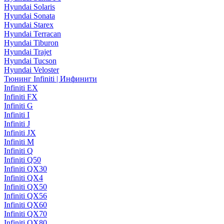
Hyundai Solaris
Hyundai Sonata
Hyundai Starex
Hyundai Terracan
Hyundai Tiburon
Hyundai Trajet
Hyundai Tucson
Hyundai Veloster
Тюнинг Infiniti | Инфинити
Infiniti EX
Infiniti FX
Infiniti G
Infiniti I
Infiniti J
Infiniti JX
Infiniti M
Infiniti Q
Infiniti Q50
Infiniti QX30
Infiniti QX4
Infiniti QX50
Infiniti QX56
Infiniti QX60
Infiniti QX70
Infiniti QX80