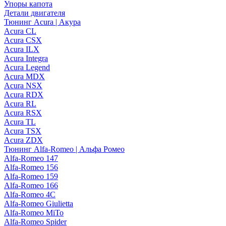
Упоры капота
Детали двигателя
Тюнинг Acura | Акура
Acura CL
Acura CSX
Acura ILX
Acura Integra
Acura Legend
Acura MDX
Acura NSX
Acura RDX
Acura RL
Acura RSX
Acura TL
Acura TSX
Acura ZDX
Тюнинг Alfa-Romeo | Альфа Ромео
Alfa-Romeo 147
Alfa-Romeo 156
Alfa-Romeo 159
Alfa-Romeo 166
Alfa-Romeo 4C
Alfa-Romeo Giulietta
Alfa-Romeo MiTo
Alfa-Romeo Spider