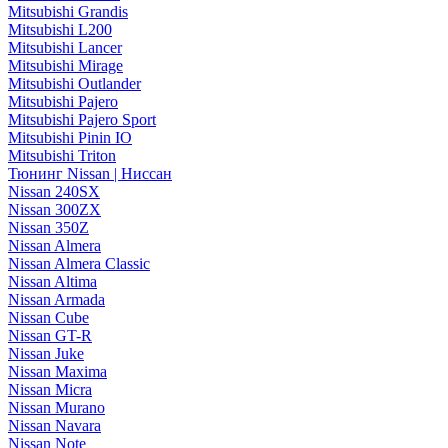
Mitsubishi Grandis
Mitsubishi L200
Mitsubishi Lancer
Mitsubishi Mirage
Mitsubishi Outlander
Mitsubishi Pajero
Mitsubishi Pajero Sport
Mitsubishi Pinin IO
Mitsubishi Triton
Тюнинг Nissan | Ниссан
Nissan 240SX
Nissan 300ZX
Nissan 350Z
Nissan Almera
Nissan Almera Classic
Nissan Altima
Nissan Armada
Nissan Cube
Nissan GT-R
Nissan Juke
Nissan Maxima
Nissan Micra
Nissan Murano
Nissan Navara
Nissan Note