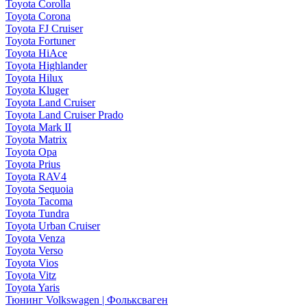
Toyota Corolla
Toyota Corona
Toyota FJ Cruiser
Toyota Fortuner
Toyota HiAce
Toyota Highlander
Toyota Hilux
Toyota Kluger
Toyota Land Cruiser
Toyota Land Cruiser Prado
Toyota Mark II
Toyota Matrix
Toyota Opa
Toyota Prius
Toyota RAV4
Toyota Sequoia
Toyota Tacoma
Toyota Tundra
Toyota Urban Cruiser
Toyota Venza
Toyota Verso
Toyota Vios
Toyota Vitz
Toyota Yaris
Тюнинг Volkswagen | Фольксваген