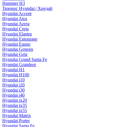
Hummer H3
Тюнинг Hyundai | Хендай
Hyundai Accent
Hyundai Atos
Hyundai Azera
Hyundai Creta
Hyundai Elantra
Hyundai Entourage
Hyundai Equus
Hyundai Genesis
Hyundai Getz
Hyundai Grand Santa Fe
Hyundai Grandeur
Hyundai H1
Hyundai H100
Hyundai i10
Hyundai i20
Hyundai i30
Hyundai i40
Hyundai ix20
Hyundai ix35
Hyundai ix55
Hyundai Matrix
Hyundai Porter
Hyundai Santa Fe