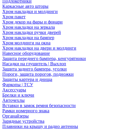
Подлокотники
Каркасные авто шторы
Хром накладки и молдинги
Хром пакет
Хром декор на фары и фонари
Хром накладки на зеркала
Хром накладки ручки дверей
Хром накладки на бампер
Хром молдинги на окна
Хром накладки на двери и молдинги
Навесное оборудование
Защита переднего бампера, кенгурятники
Насадки на глушитель | Выхлоп
Защита заднего бампера, уголки
Пороги, защита порогов, подножки
Защиты картера и днища
Фаркопы | ТСУ
Аксессуары
Брелки и ключи
Авточехлы
Вставки в замок ремня безопасности
Рамки номерного знака
Органайзеры
Зарядные устройства
Плавники на крышу и радио антенны