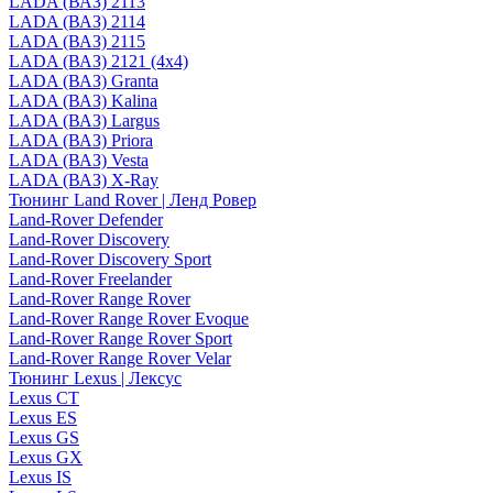
LADA (ВАЗ) 2113
LADA (ВАЗ) 2114
LADA (ВАЗ) 2115
LADA (ВАЗ) 2121 (4x4)
LADA (ВАЗ) Granta
LADA (ВАЗ) Kalina
LADA (ВАЗ) Largus
LADA (ВАЗ) Priora
LADA (ВАЗ) Vesta
LADA (ВАЗ) X-Ray
Тюнинг Land Rover | Ленд Ровер
Land-Rover Defender
Land-Rover Discovery
Land-Rover Discovery Sport
Land-Rover Freelander
Land-Rover Range Rover
Land-Rover Range Rover Evoque
Land-Rover Range Rover Sport
Land-Rover Range Rover Velar
Тюнинг Lexus | Лексус
Lexus CT
Lexus ES
Lexus GS
Lexus GX
Lexus IS