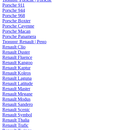
Porsche 911
Porsche 944
Porsche 968
Porsche Boxter
Porsche Cayenne
Porsche Macan
Porsche Panamera
Тюнинг Renault | Рено
Renault Clio
Renault Duster
Renault Fluence
Renault Kangoo
Renault Kaptur
Renault Koleos
Renault Laguna
Renault Latitude
Renault Master
Renault Megane
Renault Modus
Renault Sandero
Renault Scenic
Renault Symbol
Renault Thalia
Renault Trafic