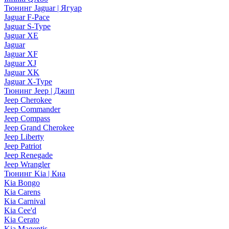
Тюнинг Jaguar | Ягуар
Jaguar F-Pace
Jaguar S-Type
Jaguar XE
Jaguar
Jaguar XF
Jaguar XJ
Jaguar XK
Jaguar X-Type
Тюнинг Jeep | Джип
Jeep Cherokee
Jeep Commander
Jeep Compass
Jeep Grand Cherokee
Jeep Liberty
Jeep Patriot
Jeep Renegade
Jeep Wrangler
Тюнинг Kia | Киа
Kia Bongo
Kia Carens
Kia Carnival
Kia Cee'd
Kia Cerato
Kia Magentis