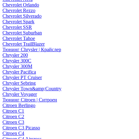
Chevrolet Orlando
Chevrolet Rezzo
Chevrolet Silverado
Chevrolet Spark
Chevrolet SSR
Chevrolet Suburban
Chevrolet Tahoe
Chevrolet TrailBlazer
Тюнинг Chrysler | Крайслер
Chrysler 200
Chrysler 300C
Chrysler 300M
Chrysler Pacifica
Chrysler PT Cruiser
Chrysler Sebring
Chrysler Town&amp;Country
Chrysler Voyager
Тюнинг Citroen | Ситроен
Citroen Berlingo
Citroen C1
Citroen C2
Citroen C3
Citroen C3 Picasso
Citroen C4
Citroen C4 Aircross