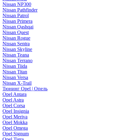
Nissan NP300
Nissan Pathfinder
Nissan Patrol
Nissan Primera
Nissan Qashqai
Nissan Quest
Nissan Rogue
Nissan Sentra
Nissan Skyline
Nissan Teana
Nissan Terrano
Nissan Tiida
Nissan Titan
Nissan Versa
Nissan X-Trail
Тюнинг Opel | Опель
Opel Antara
Opel Astra
Opel Corsa
Opel Insignia
Opel Meriva
Opel Mokka
Opel Omega
Opel Signum
Opel Tigra