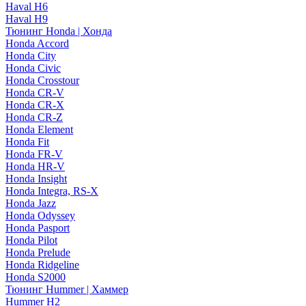
Haval H6
Haval H9
Тюнинг Honda | Хонда
Honda Accord
Honda City
Honda Civic
Honda Crosstour
Honda CR-V
Honda CR-X
Honda CR-Z
Honda Element
Honda Fit
Honda FR-V
Honda HR-V
Honda Insight
Honda Integra, RS-X
Honda Jazz
Honda Odyssey
Honda Pasport
Honda Pilot
Honda Prelude
Honda Ridgeline
Honda S2000
Тюнинг Hummer | Хаммер
Hummer H2