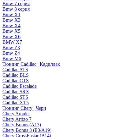
Bmw 7 серия
Bmw 8 серия
Bmw X1
Bmw X3
Bmw X4
Bmw X5
Bmw X6
BMW X7
Bmw Z3
Bmw Z4
Bmw М6
Тюнинг Cadillac | Кадиллак
Cadillac ATS
Cadillac BLS
Cadillac CTS
Cadillac Escalade
Cadillac SRX
Cadillac STS
Cadillac XT5
Тюнинг Chery | Чери
Chery Amulet
Chery Arrizo 7
Chery Bonus (A13)
Chery Bonus 3 (E3/A19)
Chery CrossEastar (B14)