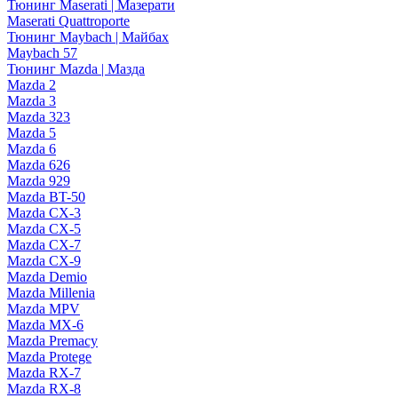
Тюнинг Maserati | Мазерати
Maserati Quattroporte
Тюнинг Maybach | Майбах
Maybach 57
Тюнинг Mazda | Мазда
Mazda 2
Mazda 3
Mazda 323
Mazda 5
Mazda 6
Mazda 626
Mazda 929
Mazda BT-50
Mazda CX-3
Mazda CX-5
Mazda CX-7
Mazda CX-9
Mazda Demio
Mazda Millenia
Mazda MPV
Mazda MX-6
Mazda Premacy
Mazda Protege
Mazda RX-7
Mazda RX-8