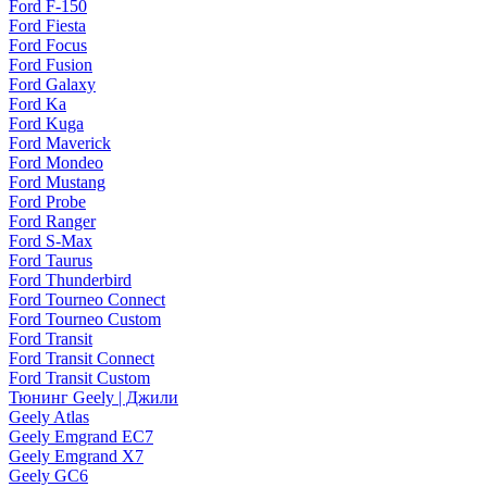
Ford F-150
Ford Fiesta
Ford Focus
Ford Fusion
Ford Galaxy
Ford Ka
Ford Kuga
Ford Maverick
Ford Mondeo
Ford Mustang
Ford Probe
Ford Ranger
Ford S-Max
Ford Taurus
Ford Thunderbird
Ford Tourneo Connect
Ford Tourneo Custom
Ford Transit
Ford Transit Connect
Ford Transit Custom
Тюнинг Geely | Джили
Geely Atlas
Geely Emgrand EC7
Geely Emgrand X7
Geely GC6