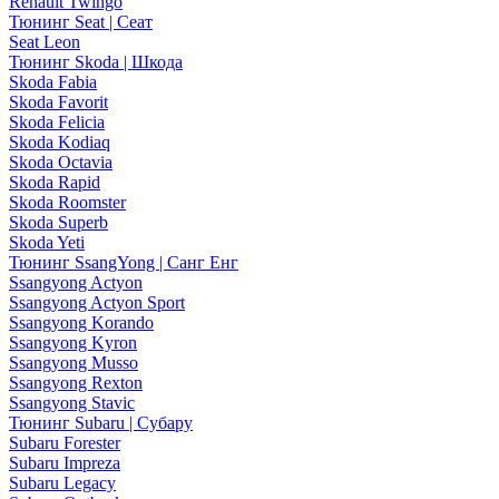
Renault Twingo
Тюнинг Seat | Сеат
Seat Leon
Тюнинг Skoda | Шкода
Skoda Fabia
Skoda Favorit
Skoda Felicia
Skoda Kodiaq
Skoda Octavia
Skoda Rapid
Skoda Roomster
Skoda Superb
Skoda Yeti
Тюнинг SsangYong | Санг Енг
Ssangyong Actyon
Ssangyong Actyon Sport
Ssangyong Korando
Ssangyong Kyron
Ssangyong Musso
Ssangyong Rexton
Ssangyong Stavic
Тюнинг Subaru | Субару
Subaru Forester
Subaru Impreza
Subaru Legacy