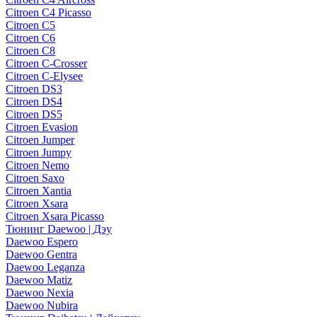
Citroen C4 Picasso
Citroen C5
Citroen C6
Citroen C8
Citroen C-Crosser
Citroen C-Elysee
Citroen DS3
Citroen DS4
Citroen DS5
Citroen Evasion
Citroen Jumper
Citroen Jumpy
Citroen Nemo
Citroen Saxo
Citroen Xantia
Citroen Xsara
Citroen Xsara Picasso
Тюнинг Daewoo | Дэу
Daewoo Espero
Daewoo Gentra
Daewoo Leganza
Daewoo Matiz
Daewoo Nexia
Daewoo Nubira