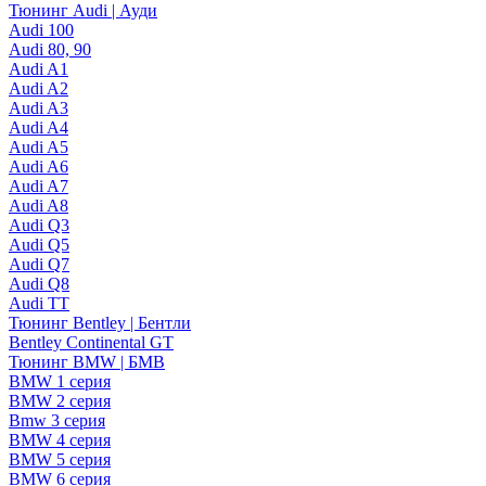
Тюнинг Audi | Ауди
Audi 100
Audi 80, 90
Audi A1
Audi A2
Audi A3
Audi A4
Audi A5
Audi A6
Audi A7
Audi A8
Audi Q3
Audi Q5
Audi Q7
Audi Q8
Audi TT
Тюнинг Bentley | Бентли
Bentley Continental GT
Тюнинг BMW | БМВ
BMW 1 серия
BMW 2 серия
Bmw 3 серия
BMW 4 серия
BMW 5 серия
BMW 6 серия