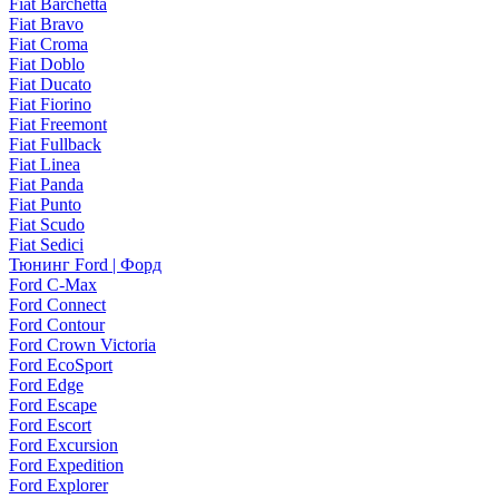
Fiat Barchetta
Fiat Bravo
Fiat Croma
Fiat Doblo
Fiat Ducato
Fiat Fiorino
Fiat Freemont
Fiat Fullback
Fiat Linea
Fiat Panda
Fiat Punto
Fiat Scudo
Fiat Sedici
Тюнинг Ford | Форд
Ford C-Max
Ford Connect
Ford Contour
Ford Crown Victoria
Ford EcoSport
Ford Edge
Ford Escape
Ford Escort
Ford Excursion
Ford Expedition
Ford Explorer