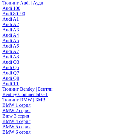
Тюнинг Audi | Ауди
Audi 100
Audi 80, 90
Audi A1
Audi A2
Audi A3
Audi A4
Audi A5
Audi A6
Audi A7
Audi A8
Audi Q3
Audi Q5
Audi Q7
Audi Q8
Audi TT
Тюнинг Bentley | Бентли
Bentley Continental GT
Тюнинг BMW | БМВ
BMW 1 серия
BMW 2 серия
Bmw 3 серия
BMW 4 серия
BMW 5 серия
BMW 6 серия