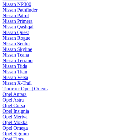
Nissan NP300
Nissan Pathfinder
Nissan Patrol
Nissan Primera
Nissan Qashqai
Nissan Quest
Nissan Rogue
Nissan Sentra
Nissan Skyline
Nissan Teana
Nissan Terrano
Nissan Tiida
Nissan Titan
Nissan Versa
Nissan X-Trail
Тюнинг Opel | Опель
Opel Antara
Opel Astra
Opel Corsa
Opel Insignia
Opel Meriva
Opel Mokka
Opel Omega
Opel Signum
Opel Tigra