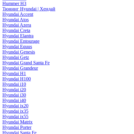
Hummer H3
Тюнинг Hyundai | Хендай
Hyundai Accent
Hyundai Atos
Hyundai Azera
Hyundai Creta
Hyundai Elantra
Hyundai Entourage
Hyundai Equus
Hyundai Genesis
Hyundai Getz
Hyundai Grand Santa Fe
Hyundai Grandeur
Hyundai H1
Hyundai H100
Hyundai i10
Hyundai i20
Hyundai i30
Hyundai i40
Hyundai ix20
Hyundai ix35
Hyundai ix55
Hyundai Matrix
Hyundai Porter
Hyundai Santa Fe