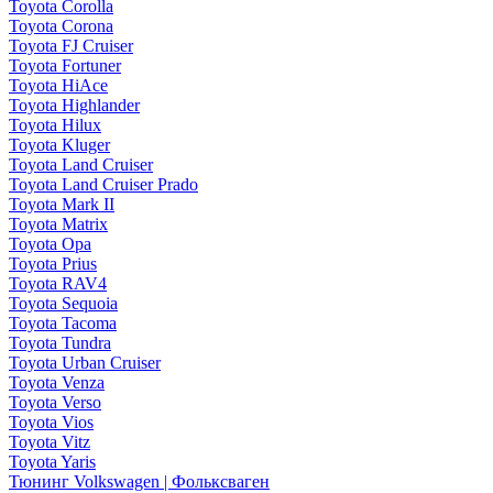
Toyota Corolla
Toyota Corona
Toyota FJ Cruiser
Toyota Fortuner
Toyota HiAce
Toyota Highlander
Toyota Hilux
Toyota Kluger
Toyota Land Cruiser
Toyota Land Cruiser Prado
Toyota Mark II
Toyota Matrix
Toyota Opa
Toyota Prius
Toyota RAV4
Toyota Sequoia
Toyota Tacoma
Toyota Tundra
Toyota Urban Cruiser
Toyota Venza
Toyota Verso
Toyota Vios
Toyota Vitz
Toyota Yaris
Тюнинг Volkswagen | Фольксваген