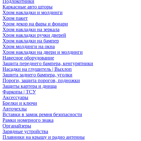
Подлокотники
Каркасные авто шторы
Хром накладки и молдинги
Хром пакет
Хром декор на фары и фонари
Хром накладки на зеркала
Хром накладки ручки дверей
Хром накладки на бампер
Хром молдинги на окна
Хром накладки на двери и молдинги
Навесное оборудование
Защита переднего бампера, кенгурятники
Насадки на глушитель | Выхлоп
Защита заднего бампера, уголки
Пороги, защита порогов, подножки
Защиты картера и днища
Фаркопы | ТСУ
Аксессуары
Брелки и ключи
Авточехлы
Вставки в замок ремня безопасности
Рамки номерного знака
Органайзеры
Зарядные устройства
Плавники на крышу и радио антенны