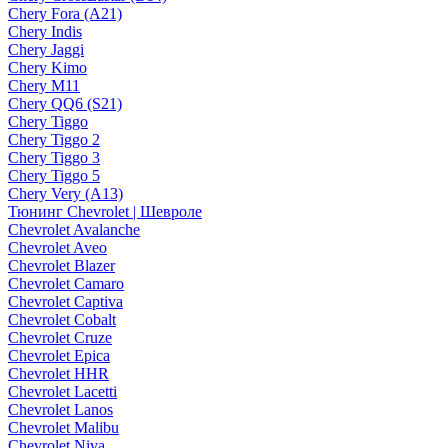
Chery Fora (A21)
Chery Indis
Chery Jaggi
Chery Kimo
Chery M11
Chery QQ6 (S21)
Chery Tiggo
Chery Tiggo 2
Chery Tiggo 3
Chery Tiggo 5
Chery Very (A13)
Тюнинг Chevrolet | Шевроле
Chevrolet Avalanche
Chevrolet Aveo
Chevrolet Blazer
Chevrolet Camaro
Chevrolet Captiva
Chevrolet Cobalt
Chevrolet Cruze
Chevrolet Epica
Chevrolet HHR
Chevrolet Lacetti
Chevrolet Lanos
Chevrolet Malibu
Chevrolet Niva