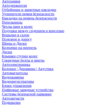
Автохимия
Автодержатели
Отбойники и защитные накладки
Удлинители ремня безопасности
Накладки на ремень безопасности
Пепельницы
Чехлы шин и колес
Подушки между сидением и консолью
Вешалки в салон
Полезное в дорогу
Шины и Диски
Колпачки на ниппель
Диски
Крышки ступиц колес
Секретные болты и винты
Автоэлектроника
Колонки | Динамики | Акустика
Автомагнитолы
Видеокамеры
Видеорегистраторы
Блоки управления
Цифровые зарядные устройства
Системы безопасной парковки
Автозапчасти
Подкрылки