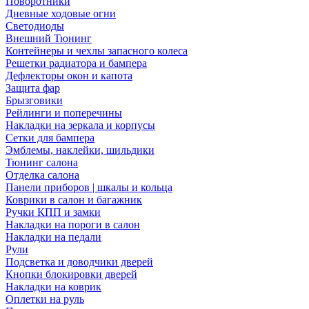
Поворотники
Дневные ходовые огни
Светодиоды
Внешний Тюнинг
Контейнеры и чехлы запасного колеса
Решетки радиатора и бампера
Дефлекторы окон и капота
Защита фар
Брызговики
Рейлинги и поперечины
Накладки на зеркала и корпусы
Сетки для бампера
Эмблемы, наклейки, шильдики
Тюнинг салона
Отделка салона
Панели приборов | шкалы и кольца
Коврики в салон и багажник
Ручки КПП и замки
Накладки на пороги в салон
Накладки на педали
Рули
Подсветка и доводчики дверей
Кнопки блокировки дверей
Накладки на коврик
Оплетки на руль