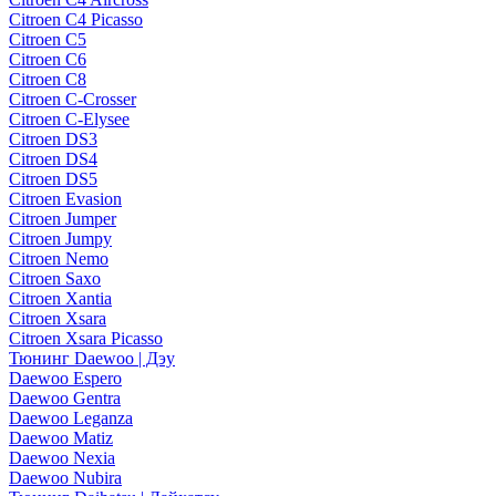
Citroen C4 Picasso
Citroen C5
Citroen C6
Citroen C8
Citroen C-Crosser
Citroen C-Elysee
Citroen DS3
Citroen DS4
Citroen DS5
Citroen Evasion
Citroen Jumper
Citroen Jumpy
Citroen Nemo
Citroen Saxo
Citroen Xantia
Citroen Xsara
Citroen Xsara Picasso
Тюнинг Daewoo | Дэу
Daewoo Espero
Daewoo Gentra
Daewoo Leganza
Daewoo Matiz
Daewoo Nexia
Daewoo Nubira