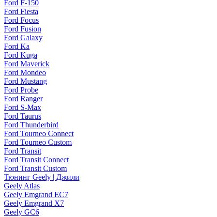
Ford F-150
Ford Fiesta
Ford Focus
Ford Fusion
Ford Galaxy
Ford Ka
Ford Kuga
Ford Maverick
Ford Mondeo
Ford Mustang
Ford Probe
Ford Ranger
Ford S-Max
Ford Taurus
Ford Thunderbird
Ford Tourneo Connect
Ford Tourneo Custom
Ford Transit
Ford Transit Connect
Ford Transit Custom
Тюнинг Geely | Джили
Geely Atlas
Geely Emgrand EC7
Geely Emgrand X7
Geely GC6