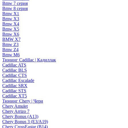
Bmw 7 серия
Bmw 8 серия
Bmw X1
Bmw X3
Bmw X4
Bmw X5
Bmw X6
BMW X7
Bmw Z3
Bmw Z4
Bmw М6
Тюнинг Cadillac | Кадиллак
Cadillac ATS
Cadillac BLS
Cadillac CTS
Cadillac Escalade
Cadillac SRX
Cadillac STS
Cadillac XT5
Тюнинг Chery | Чери
Chery Amulet
Chery Arrizo 7
Chery Bonus (A13)
Chery Bonus 3 (E3/A19)
Chery CrossEastar (B14)