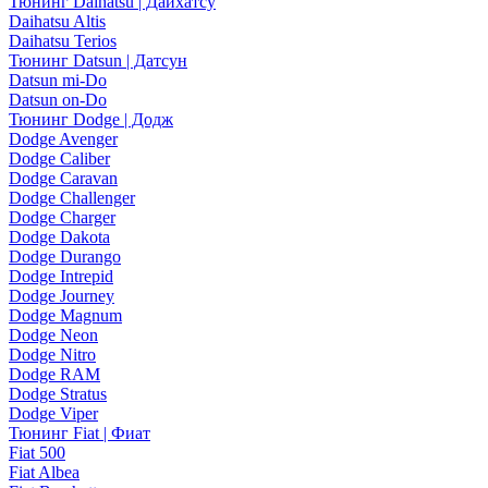
Тюнинг Daihatsu | Дайхатсу
Daihatsu Altis
Daihatsu Terios
Тюнинг Datsun | Датсун
Datsun mi-Do
Datsun on-Do
Тюнинг Dodge | Додж
Dodge Avenger
Dodge Caliber
Dodge Caravan
Dodge Challenger
Dodge Charger
Dodge Dakota
Dodge Durango
Dodge Intrepid
Dodge Journey
Dodge Magnum
Dodge Neon
Dodge Nitro
Dodge RAM
Dodge Stratus
Dodge Viper
Тюнинг Fiat | Фиат
Fiat 500
Fiat Albea