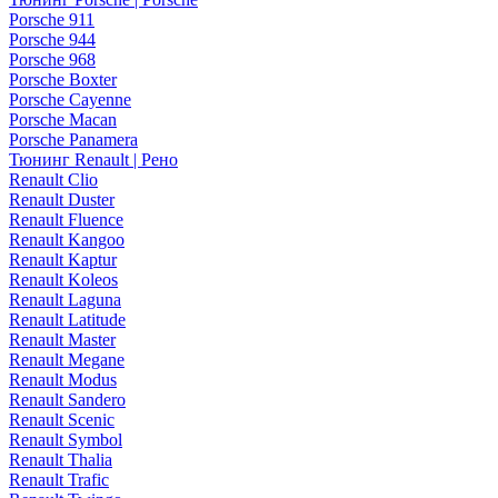
Porsche 911
Porsche 944
Porsche 968
Porsche Boxter
Porsche Cayenne
Porsche Macan
Porsche Panamera
Тюнинг Renault | Рено
Renault Clio
Renault Duster
Renault Fluence
Renault Kangoo
Renault Kaptur
Renault Koleos
Renault Laguna
Renault Latitude
Renault Master
Renault Megane
Renault Modus
Renault Sandero
Renault Scenic
Renault Symbol
Renault Thalia
Renault Trafic