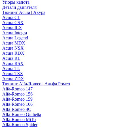
Упоры капота
Детали двигателя
Тюнинг Acura | Акура
Acura CL
Acura CSX
Acura ILX
Acura Integra
Acura Legend
Acura MDX
Acura NSX
Acura RDX
Acura RL
Acura RSX
Acura TL
Acura TSX
Acura ZDX
Тюнинг Alfa-Romeo | Альфа Ромео
Alfa-Romeo 147
Alfa-Romeo 156
Alfa-Romeo 159
Alfa-Romeo 166
Alfa-Romeo 4C
Alfa-Romeo Giulietta
Alfa-Romeo MiTo
Alfa-Romeo Spider