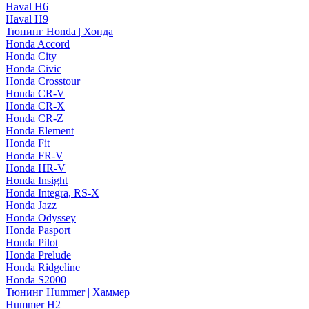
Haval H6
Haval H9
Тюнинг Honda | Хонда
Honda Accord
Honda City
Honda Civic
Honda Crosstour
Honda CR-V
Honda CR-X
Honda CR-Z
Honda Element
Honda Fit
Honda FR-V
Honda HR-V
Honda Insight
Honda Integra, RS-X
Honda Jazz
Honda Odyssey
Honda Pasport
Honda Pilot
Honda Prelude
Honda Ridgeline
Honda S2000
Тюнинг Hummer | Хаммер
Hummer H2