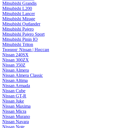
Mitsubishi Grandis
Mitsubishi L200
Mitsubishi Lancer
Mitsubishi Mirage
Mitsubishi Outlander
Mitsubishi Pajero
Mitsubishi Pajero Sport
Mitsubishi Pinin IO
Mitsubishi Triton
Тюнинг Nissan | Ниссан
Nissan 240SX
Nissan 300ZX
Nissan 350Z
Nissan Almera
Nissan Almera Classic
Nissan Altima
Nissan Armada
Nissan Cube
Nissan GT-R
Nissan Juke
Nissan Maxima
Nissan Micra
Nissan Murano
Nissan Navara
Nissan Note