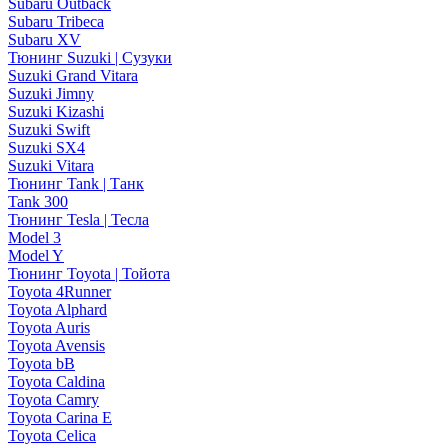
Subaru Outback
Subaru Tribeca
Subaru XV
Тюнинг Suzuki | Сузуки
Suzuki Grand Vitara
Suzuki Jimny
Suzuki Kizashi
Suzuki Swift
Suzuki SX4
Suzuki Vitara
Тюнинг Tank | Танк
Tank 300
Тюнинг Tesla | Тесла
Model 3
Model Y
Тюнинг Toyota | Тойота
Toyota 4Runner
Toyota Alphard
Toyota Auris
Toyota Avensis
Toyota bB
Toyota Caldina
Toyota Camry
Toyota Carina E
Toyota Celica