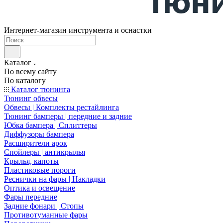
Интернет-магазин инструмента и оснастки
Каталог
По всему сайту
По каталогу
Каталог тюнинга
Тюнинг обвесы
Обвесы | Комплекты рестайлинга
Тюнинг бамперы | передние и задние
Юбка бампера | Сплиттеры
Диффузоры бампера
Расширители арок
Спойлеры | антикрылья
Крылья, капоты
Пластиковые пороги
Реснички на фары | Накладки
Оптика и освещение
Фары передние
Задние фонари | Стопы
Противотуманные фары