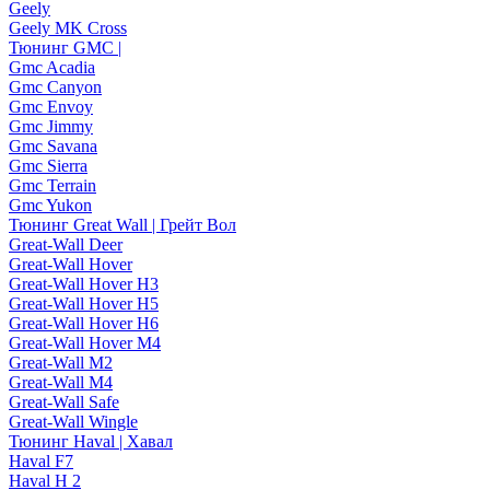
Geely
Geely MK Cross
Тюнинг GMC |
Gmc Acadia
Gmc Canyon
Gmc Envoy
Gmc Jimmy
Gmc Savana
Gmc Sierra
Gmc Terrain
Gmc Yukon
Тюнинг Great Wall | Грейт Вол
Great-Wall Deer
Great-Wall Hover
Great-Wall Hover H3
Great-Wall Hover H5
Great-Wall Hover H6
Great-Wall Hover M4
Great-Wall M2
Great-Wall M4
Great-Wall Safe
Great-Wall Wingle
Тюнинг Haval | Хавал
Haval F7
Haval H 2