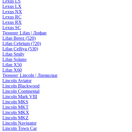
Lexus LS
Lexus LX
Lexus NX
Lexus RC
Lexus RX
Lexus SC
Тюнинг Lifan | Лифан
Lifan Breez (520)
Lifan Cebrium (720)
Lifan Celliya (530)
Lifan Smily
Lifan Solano
Lifan X50
Lifan X60
Тюнинг Lincoln | Линкольн
Lincoln Aviator
Lincoln Blackwood
Lincoln Continental
Lincoln Mark VIII
Lincoln MKS
Lincoln MKT
Lincoln MKX
Lincoln MKZ
Lincoln Navigator
Lincoln Town Car