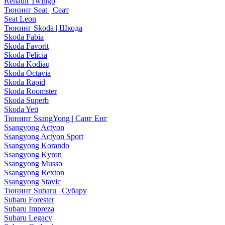
Renault Twingo
Тюнинг Seat | Сеат
Seat Leon
Тюнинг Skoda | Шкода
Skoda Fabia
Skoda Favorit
Skoda Felicia
Skoda Kodiaq
Skoda Octavia
Skoda Rapid
Skoda Roomster
Skoda Superb
Skoda Yeti
Тюнинг SsangYong | Санг Енг
Ssangyong Actyon
Ssangyong Actyon Sport
Ssangyong Korando
Ssangyong Kyron
Ssangyong Musso
Ssangyong Rexton
Ssangyong Stavic
Тюнинг Subaru | Субару
Subaru Forester
Subaru Impreza
Subaru Legacy