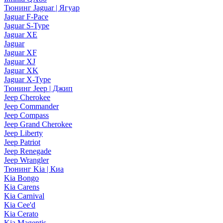
Тюнинг Jaguar | Ягуар
Jaguar F-Pace
Jaguar S-Type
Jaguar XE
Jaguar
Jaguar XF
Jaguar XJ
Jaguar XK
Jaguar X-Type
Тюнинг Jeep | Джип
Jeep Cherokee
Jeep Commander
Jeep Compass
Jeep Grand Cherokee
Jeep Liberty
Jeep Patriot
Jeep Renegade
Jeep Wrangler
Тюнинг Kia | Киа
Kia Bongo
Kia Carens
Kia Carnival
Kia Cee'd
Kia Cerato
Kia Magentis