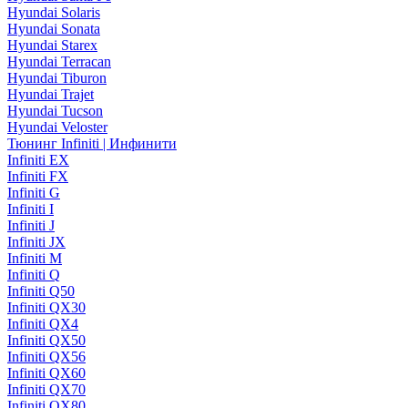
Hyundai Solaris
Hyundai Sonata
Hyundai Starex
Hyundai Terracan
Hyundai Tiburon
Hyundai Trajet
Hyundai Tucson
Hyundai Veloster
Тюнинг Infiniti | Инфинити
Infiniti EX
Infiniti FX
Infiniti G
Infiniti I
Infiniti J
Infiniti JX
Infiniti M
Infiniti Q
Infiniti Q50
Infiniti QX30
Infiniti QX4
Infiniti QX50
Infiniti QX56
Infiniti QX60
Infiniti QX70
Infiniti QX80