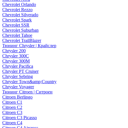
Chevrolet Orlando
Chevrolet Rezzo
Chevrolet Silverado
Chevrolet Spark
Chevrolet SSR
Chevrolet Suburban
Chevrolet Tahoe
Chevrolet TrailBlazer
Тюнинг Chrysler | Крайслер
Chrysler 200
Chrysler 300C
Chrysler 300M
Chrysler Pacifica
Chrysler PT Cruiser
Chrysler Sebring
Chrysler Town&amp;Country
Chrysler Voyager
Тюнинг Citroen | Ситроен
Citroen Berlingo
Citroen C1
Citroen C2
Citroen C3
Citroen C3 Picasso
Citroen C4
Citroen C4 Aircross