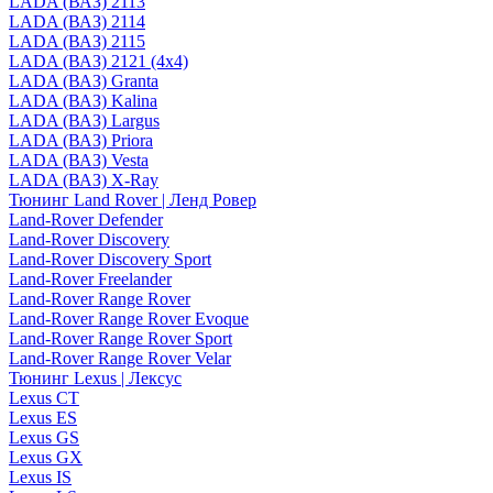
LADA (ВАЗ) 2113
LADA (ВАЗ) 2114
LADA (ВАЗ) 2115
LADA (ВАЗ) 2121 (4x4)
LADA (ВАЗ) Granta
LADA (ВАЗ) Kalina
LADA (ВАЗ) Largus
LADA (ВАЗ) Priora
LADA (ВАЗ) Vesta
LADA (ВАЗ) X-Ray
Тюнинг Land Rover | Ленд Ровер
Land-Rover Defender
Land-Rover Discovery
Land-Rover Discovery Sport
Land-Rover Freelander
Land-Rover Range Rover
Land-Rover Range Rover Evoque
Land-Rover Range Rover Sport
Land-Rover Range Rover Velar
Тюнинг Lexus | Лексус
Lexus CT
Lexus ES
Lexus GS
Lexus GX
Lexus IS