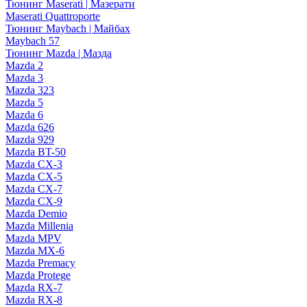
Тюнинг Maserati | Мазерати
Maserati Quattroporte
Тюнинг Maybach | Майбах
Maybach 57
Тюнинг Mazda | Мазда
Mazda 2
Mazda 3
Mazda 323
Mazda 5
Mazda 6
Mazda 626
Mazda 929
Mazda BT-50
Mazda CX-3
Mazda CX-5
Mazda CX-7
Mazda CX-9
Mazda Demio
Mazda Millenia
Mazda MPV
Mazda MX-6
Mazda Premacy
Mazda Protege
Mazda RX-7
Mazda RX-8