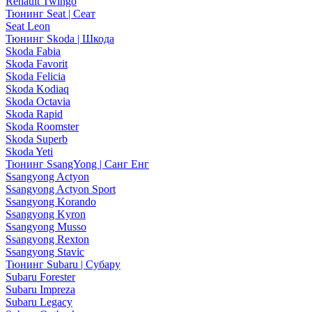
Renault Twingo
Тюнинг Seat | Сеат
Seat Leon
Тюнинг Skoda | Шкода
Skoda Fabia
Skoda Favorit
Skoda Felicia
Skoda Kodiaq
Skoda Octavia
Skoda Rapid
Skoda Roomster
Skoda Superb
Skoda Yeti
Тюнинг SsangYong | Санг Енг
Ssangyong Actyon
Ssangyong Actyon Sport
Ssangyong Korando
Ssangyong Kyron
Ssangyong Musso
Ssangyong Rexton
Ssangyong Stavic
Тюнинг Subaru | Субару
Subaru Forester
Subaru Impreza
Subaru Legacy