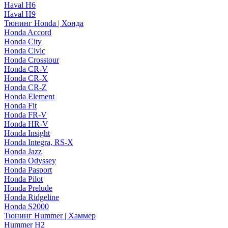
Haval H6
Haval H9
Тюнинг Honda | Хонда
Honda Accord
Honda City
Honda Civic
Honda Crosstour
Honda CR-V
Honda CR-X
Honda CR-Z
Honda Element
Honda Fit
Honda FR-V
Honda HR-V
Honda Insight
Honda Integra, RS-X
Honda Jazz
Honda Odyssey
Honda Pasport
Honda Pilot
Honda Prelude
Honda Ridgeline
Honda S2000
Тюнинг Hummer | Хаммер
Hummer H2