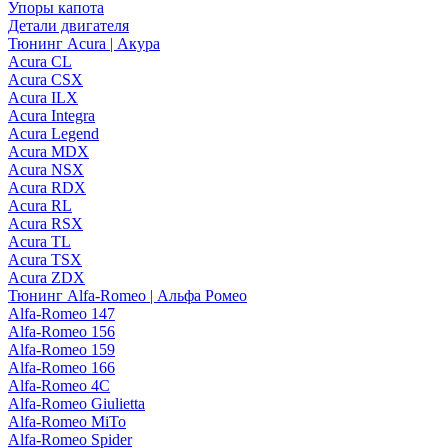
Упоры капота
Детали двигателя
Тюнинг Acura | Акура
Acura CL
Acura CSX
Acura ILX
Acura Integra
Acura Legend
Acura MDX
Acura NSX
Acura RDX
Acura RL
Acura RSX
Acura TL
Acura TSX
Acura ZDX
Тюнинг Alfa-Romeo | Альфа Ромео
Alfa-Romeo 147
Alfa-Romeo 156
Alfa-Romeo 159
Alfa-Romeo 166
Alfa-Romeo 4C
Alfa-Romeo Giulietta
Alfa-Romeo MiTo
Alfa-Romeo Spider