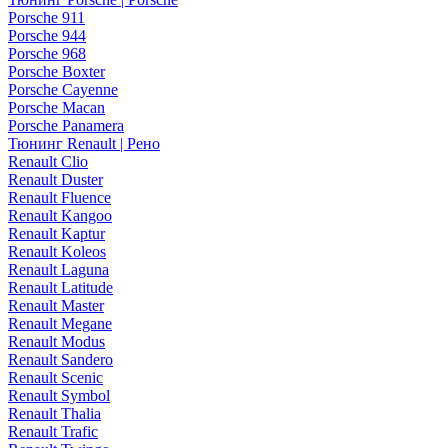
Porsche 911
Porsche 944
Porsche 968
Porsche Boxter
Porsche Cayenne
Porsche Macan
Porsche Panamera
Тюнинг Renault | Рено
Renault Clio
Renault Duster
Renault Fluence
Renault Kangoo
Renault Kaptur
Renault Koleos
Renault Laguna
Renault Latitude
Renault Master
Renault Megane
Renault Modus
Renault Sandero
Renault Scenic
Renault Symbol
Renault Thalia
Renault Trafic