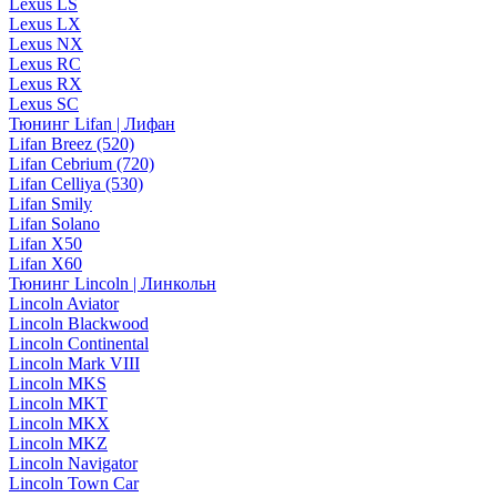
Lexus LS
Lexus LX
Lexus NX
Lexus RC
Lexus RX
Lexus SC
Тюнинг Lifan | Лифан
Lifan Breez (520)
Lifan Cebrium (720)
Lifan Celliya (530)
Lifan Smily
Lifan Solano
Lifan X50
Lifan X60
Тюнинг Lincoln | Линкольн
Lincoln Aviator
Lincoln Blackwood
Lincoln Continental
Lincoln Mark VIII
Lincoln MKS
Lincoln MKT
Lincoln MKX
Lincoln MKZ
Lincoln Navigator
Lincoln Town Car