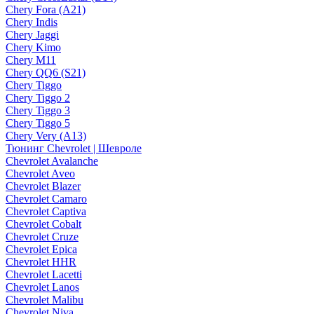
Chery Fora (A21)
Chery Indis
Chery Jaggi
Chery Kimo
Chery M11
Chery QQ6 (S21)
Chery Tiggo
Chery Tiggo 2
Chery Tiggo 3
Chery Tiggo 5
Chery Very (A13)
Тюнинг Chevrolet | Шевроле
Chevrolet Avalanche
Chevrolet Aveo
Chevrolet Blazer
Chevrolet Camaro
Chevrolet Captiva
Chevrolet Cobalt
Chevrolet Cruze
Chevrolet Epica
Chevrolet HHR
Chevrolet Lacetti
Chevrolet Lanos
Chevrolet Malibu
Chevrolet Niva