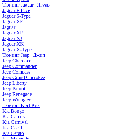
Тюнинг Jaguar | Ягуар
Jaguar F-Pace
Jaguar S-Type
Jaguar XE
Jaguar
Jaguar XF
Jaguar XJ
Jaguar XK
Jaguar X-Type
Тюнинг Jeep | Джип
Jeep Cherokee
Jeep Commander
Jeep Compass
Jeep Grand Cherokee
Jeep Liberty
Jeep Patriot
Jeep Renegade
Jeep Wrangler
Тюнинг Kia | Киа
Kia Bongo
Kia Carens
Kia Carnival
Kia Cee'd
Kia Cerato
Kia Magentis