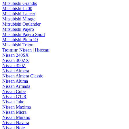
Mitsubishi Grandis
Mitsubishi L200
Mitsubishi Lancer
Mitsubishi Mirage
Mitsubishi Outlander
Mitsubishi Pajero
Mitsubishi Pajero Sport
Mitsubishi Pinin IO
Mitsubishi Triton
Тюнинг Nissan | Ниссан
Nissan 240SX
Nissan 300ZX
Nissan 350Z
Nissan Almera
Nissan Almera Classic
Nissan Altima
Nissan Armada
Nissan Cube
Nissan GT-R
Nissan Juke
Nissan Maxima
Nissan Micra
Nissan Murano
Nissan Navara
Nissan Note