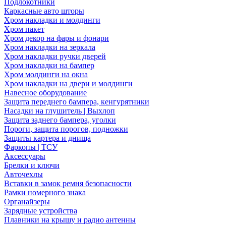
Подлокотники
Каркасные авто шторы
Хром накладки и молдинги
Хром пакет
Хром декор на фары и фонари
Хром накладки на зеркала
Хром накладки ручки дверей
Хром накладки на бампер
Хром молдинги на окна
Хром накладки на двери и молдинги
Навесное оборудование
Защита переднего бампера, кенгурятники
Насадки на глушитель | Выхлоп
Защита заднего бампера, уголки
Пороги, защита порогов, подножки
Защиты картера и днища
Фаркопы | ТСУ
Аксессуары
Брелки и ключи
Авточехлы
Вставки в замок ремня безопасности
Рамки номерного знака
Органайзеры
Зарядные устройства
Плавники на крышу и радио антенны