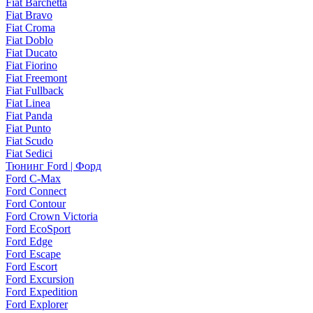
Fiat Barchetta
Fiat Bravo
Fiat Croma
Fiat Doblo
Fiat Ducato
Fiat Fiorino
Fiat Freemont
Fiat Fullback
Fiat Linea
Fiat Panda
Fiat Punto
Fiat Scudo
Fiat Sedici
Тюнинг Ford | Форд
Ford C-Max
Ford Connect
Ford Contour
Ford Crown Victoria
Ford EcoSport
Ford Edge
Ford Escape
Ford Escort
Ford Excursion
Ford Expedition
Ford Explorer