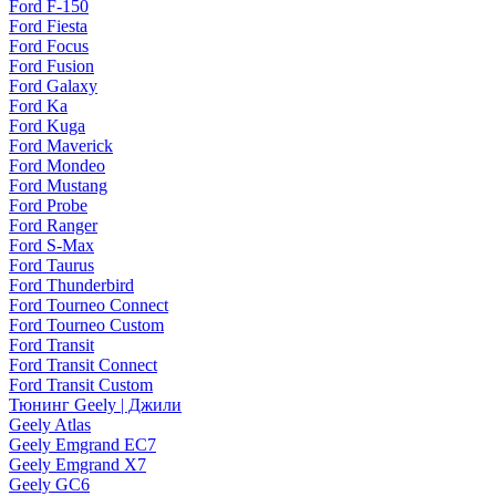
Ford F-150
Ford Fiesta
Ford Focus
Ford Fusion
Ford Galaxy
Ford Ka
Ford Kuga
Ford Maverick
Ford Mondeo
Ford Mustang
Ford Probe
Ford Ranger
Ford S-Max
Ford Taurus
Ford Thunderbird
Ford Tourneo Connect
Ford Tourneo Custom
Ford Transit
Ford Transit Connect
Ford Transit Custom
Тюнинг Geely | Джили
Geely Atlas
Geely Emgrand EC7
Geely Emgrand X7
Geely GC6