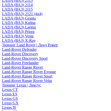
LADA (ВАЗ) 2113
LADA (ВАЗ) 2114
LADA (ВАЗ) 2115
LADA (ВАЗ) 2121 (4x4)
LADA (ВАЗ) Granta
LADA (ВАЗ) Kalina
LADA (ВАЗ) Largus
LADA (ВАЗ) Priora
LADA (ВАЗ) Vesta
LADA (ВАЗ) X-Ray
Тюнинг Land Rover | Ленд Ровер
Land-Rover Defender
Land-Rover Discovery
Land-Rover Discovery Sport
Land-Rover Freelander
Land-Rover Range Rover
Land-Rover Range Rover Evoque
Land-Rover Range Rover Sport
Land-Rover Range Rover Velar
Тюнинг Lexus | Лексус
Lexus CT
Lexus ES
Lexus GS
Lexus GX
Lexus IS