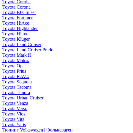
Toyota Corolla
Toyota Corona
Toyota FJ Cruiser
Toyota Fortuner
Toyota HiAce
Toyota Highlander
Toyota Hilux
Toyota Kluger
Toyota Land Cruiser
Toyota Land Cruiser Prado
Toyota Mark II
Toyota Matrix
Toyota Opa
Toyota Prius
Toyota RAV4
Toyota Sequoia
Toyota Tacoma
Toyota Tundra
Toyota Urban Cruiser
Toyota Venza
Toyota Verso
Toyota Vios
Toyota Vitz
Toyota Yaris
Тюнинг Volkswagen | Фольксваген