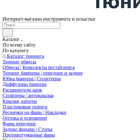
Интернет-магазин инструмента и оснастки
Каталог
По всему сайту
По каталогу
Каталог тюнинга
Тюнинг обвесы
Обвесы | Комплекты рестайлинга
Тюнинг бамперы | передние и задние
Юбка бампера | Сплиттеры
Диффузоры бампера
Расширители арок
Спойлеры | антикрылья
Крылья, капоты
Пластиковые пороги
Реснички на фары | Накладки
Оптика и освещение
Фары передние
Задние фонари | Стопы
Противотуманные фары