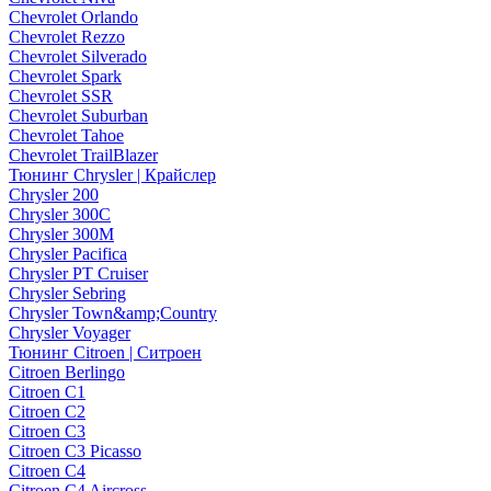
Chevrolet Orlando
Chevrolet Rezzo
Chevrolet Silverado
Chevrolet Spark
Chevrolet SSR
Chevrolet Suburban
Chevrolet Tahoe
Chevrolet TrailBlazer
Тюнинг Chrysler | Крайслер
Chrysler 200
Chrysler 300C
Chrysler 300M
Chrysler Pacifica
Chrysler PT Cruiser
Chrysler Sebring
Chrysler Town&amp;Country
Chrysler Voyager
Тюнинг Citroen | Ситроен
Citroen Berlingo
Citroen C1
Citroen C2
Citroen C3
Citroen C3 Picasso
Citroen C4
Citroen C4 Aircross