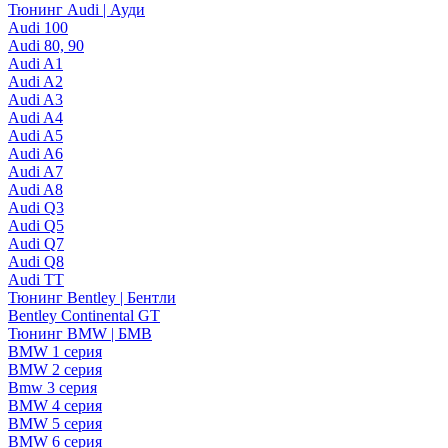
Тюнинг Audi | Ауди
Audi 100
Audi 80, 90
Audi A1
Audi A2
Audi A3
Audi A4
Audi A5
Audi A6
Audi A7
Audi A8
Audi Q3
Audi Q5
Audi Q7
Audi Q8
Audi TT
Тюнинг Bentley | Бентли
Bentley Continental GT
Тюнинг BMW | БМВ
BMW 1 серия
BMW 2 серия
Bmw 3 серия
BMW 4 серия
BMW 5 серия
BMW 6 серия