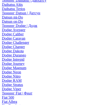
Тюнинг Daihatsu | Дайхатсу
Daihatsu Altis
Daihatsu Terios
Тюнинг Datsun | Датсун
Datsun mi-Do
Datsun on-Do
Тюнинг Dodge | Додж
Dodge Avenger
Dodge Caliber
Dodge Caravan
Dodge Challenger
Dodge Charger
Dodge Dakota
Dodge Durango
Dodge Intrepid
Dodge Journey
Dodge Magnum
Dodge Neon
Dodge Nitro
Dodge RAM
Dodge Stratus
Dodge Viper
Тюнинг Fiat | Фиат
Fiat 500
Fiat Albea