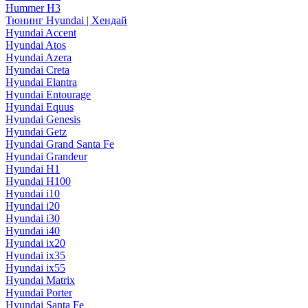
Hummer H3
Тюнинг Hyundai | Хендай
Hyundai Accent
Hyundai Atos
Hyundai Azera
Hyundai Creta
Hyundai Elantra
Hyundai Entourage
Hyundai Equus
Hyundai Genesis
Hyundai Getz
Hyundai Grand Santa Fe
Hyundai Grandeur
Hyundai H1
Hyundai H100
Hyundai i10
Hyundai i20
Hyundai i30
Hyundai i40
Hyundai ix20
Hyundai ix35
Hyundai ix55
Hyundai Matrix
Hyundai Porter
Hyundai Santa Fe