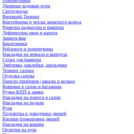
Поворотники
Дневные ходовые огни
Светодиоды
Внешний Тюнинг
Контейнеры и чехлы запасного колеса
Решетки радиатора и бампера
Дефлекторы окон и капота
Защита фар
Брызговики
Рейлинги и поперечины
Накладки на зеркала и корпусы
Сетки для бампера
Эмблемы, наклейки, шильдики
Тюнинг салона
Отделка салона
Панели приборов | шкалы и кольца
Коврики в салон и багажник
Ручки КПП и замки
Накладки на пороги в салон
Накладки на педали
Рули
Подсветка и доводчики дверей
Кнопки блокировки дверей
Накладки на коврик
Оплетки на руль