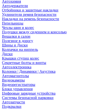
Автохимия
Автодержатели
Отбойники и защитные накладки
Удлинители ремня безопасности
Накладки на ремень безопасности
Пепельницы
Чехлы шин и колес
Подушки между сидением и консолью
Вешалки в салон
Полезное в дорогу
Шины и Диски
Колпачки на ниппель
Диски
Крышки ступиц колес
Секретные болты и винты
Автоэлектроника
Колонки | Динамики | Акустика
Автомагнитолы
Видеокамеры
Видеорегистраторы
Блоки управления
Цифровые зарядные устройства
Системы безопасной парковки
Автозапчасти
Подкрылки