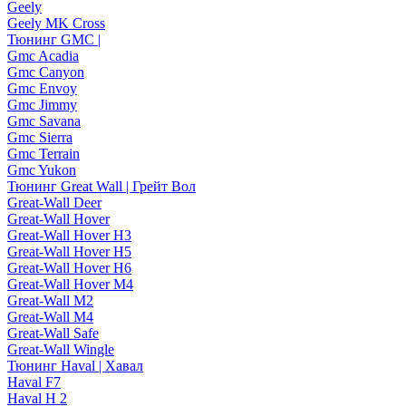
Geely
Geely MK Cross
Тюнинг GMC |
Gmc Acadia
Gmc Canyon
Gmc Envoy
Gmc Jimmy
Gmc Savana
Gmc Sierra
Gmc Terrain
Gmc Yukon
Тюнинг Great Wall | Грейт Вол
Great-Wall Deer
Great-Wall Hover
Great-Wall Hover H3
Great-Wall Hover H5
Great-Wall Hover H6
Great-Wall Hover M4
Great-Wall M2
Great-Wall M4
Great-Wall Safe
Great-Wall Wingle
Тюнинг Haval | Хавал
Haval F7
Haval H 2