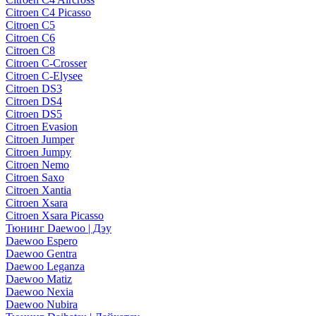
Citroen C4 Picasso
Citroen C5
Citroen C6
Citroen C8
Citroen C-Crosser
Citroen C-Elysee
Citroen DS3
Citroen DS4
Citroen DS5
Citroen Evasion
Citroen Jumper
Citroen Jumpy
Citroen Nemo
Citroen Saxo
Citroen Xantia
Citroen Xsara
Citroen Xsara Picasso
Тюнинг Daewoo | Дэу
Daewoo Espero
Daewoo Gentra
Daewoo Leganza
Daewoo Matiz
Daewoo Nexia
Daewoo Nubira