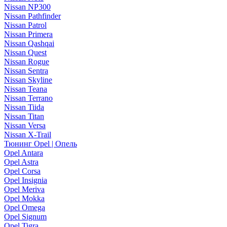
Nissan NP300
Nissan Pathfinder
Nissan Patrol
Nissan Primera
Nissan Qashqai
Nissan Quest
Nissan Rogue
Nissan Sentra
Nissan Skyline
Nissan Teana
Nissan Terrano
Nissan Tiida
Nissan Titan
Nissan Versa
Nissan X-Trail
Тюнинг Opel | Опель
Opel Antara
Opel Astra
Opel Corsa
Opel Insignia
Opel Meriva
Opel Mokka
Opel Omega
Opel Signum
Opel Tigra