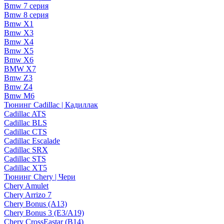
Bmw 7 серия
Bmw 8 серия
Bmw X1
Bmw X3
Bmw X4
Bmw X5
Bmw X6
BMW X7
Bmw Z3
Bmw Z4
Bmw М6
Тюнинг Cadillac | Кадиллак
Cadillac ATS
Cadillac BLS
Cadillac CTS
Cadillac Escalade
Cadillac SRX
Cadillac STS
Cadillac XT5
Тюнинг Chery | Чери
Chery Amulet
Chery Arrizo 7
Chery Bonus (A13)
Chery Bonus 3 (E3/A19)
Chery CrossEastar (B14)