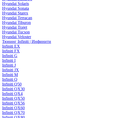
Hyundai Solaris
Hyundai Sonata
Hyundai Starex
Hyundai Terracan
Hyundai Tiburon
Hyundai Trajet
Hyundai Tucson
Hyundai Veloster
Тюнинг Infiniti | Инфинити
Infiniti EX
Infiniti FX
Infiniti G
Infiniti I
Infiniti J
Infiniti JX
Infiniti M
Infiniti Q
Infiniti Q50
Infiniti QX30
Infiniti QX4
Infiniti QX50
Infiniti QX56
Infiniti QX60
Infiniti QX70
Infiniti QX80