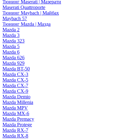
Тюнинг Maserati | Мазерати
Maserati Quattroporte
Тюнинг Maybach | Майбах
Maybach 57
Тюнинг Mazda | Мазда
Mazda 2
Mazda 3
Mazda 323
Mazda 5
Mazda 6
Mazda 626
Mazda 929
Mazda BT-50
Mazda CX-3
Mazda CX-5
Mazda CX-7
Mazda CX-9
Mazda Demio
Mazda Millenia
Mazda MPV
Mazda MX-6
Mazda Premacy
Mazda Protege
Mazda RX-7
Mazda RX-8