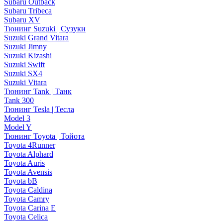
Subaru Outback
Subaru Tribeca
Subaru XV
Тюнинг Suzuki | Сузуки
Suzuki Grand Vitara
Suzuki Jimny
Suzuki Kizashi
Suzuki Swift
Suzuki SX4
Suzuki Vitara
Тюнинг Tank | Танк
Tank 300
Тюнинг Tesla | Тесла
Model 3
Model Y
Тюнинг Toyota | Тойота
Toyota 4Runner
Toyota Alphard
Toyota Auris
Toyota Avensis
Toyota bB
Toyota Caldina
Toyota Camry
Toyota Carina E
Toyota Celica