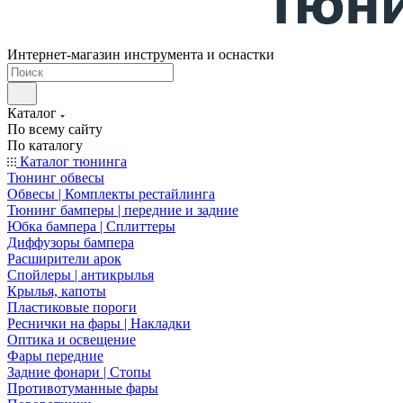
Интернет-магазин инструмента и оснастки
Каталог
По всему сайту
По каталогу
Каталог тюнинга
Тюнинг обвесы
Обвесы | Комплекты рестайлинга
Тюнинг бамперы | передние и задние
Юбка бампера | Сплиттеры
Диффузоры бампера
Расширители арок
Спойлеры | антикрылья
Крылья, капоты
Пластиковые пороги
Реснички на фары | Накладки
Оптика и освещение
Фары передние
Задние фонари | Стопы
Противотуманные фары