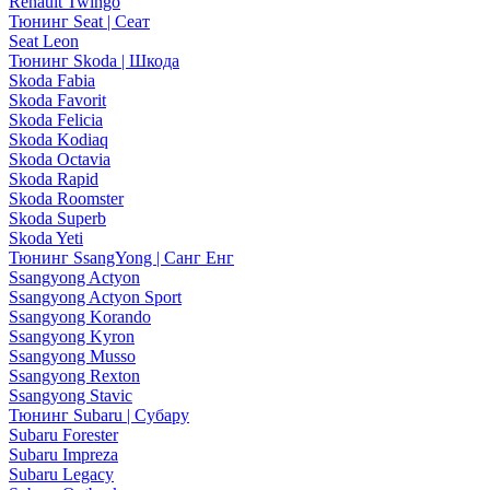
Renault Twingo
Тюнинг Seat | Сеат
Seat Leon
Тюнинг Skoda | Шкода
Skoda Fabia
Skoda Favorit
Skoda Felicia
Skoda Kodiaq
Skoda Octavia
Skoda Rapid
Skoda Roomster
Skoda Superb
Skoda Yeti
Тюнинг SsangYong | Санг Енг
Ssangyong Actyon
Ssangyong Actyon Sport
Ssangyong Korando
Ssangyong Kyron
Ssangyong Musso
Ssangyong Rexton
Ssangyong Stavic
Тюнинг Subaru | Субару
Subaru Forester
Subaru Impreza
Subaru Legacy