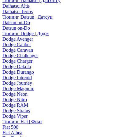
Тюнинг Daihatsu | Дайхатсу
Daihatsu Altis
Daihatsu Terios
Тюнинг Datsun | Датсун
Datsun mi-Do
Datsun on-Do
Тюнинг Dodge | Додж
Dodge Avenger
Dodge Caliber
Dodge Caravan
Dodge Challenger
Dodge Charger
Dodge Dakota
Dodge Durango
Dodge Intrepid
Dodge Journey
Dodge Magnum
Dodge Neon
Dodge Nitro
Dodge RAM
Dodge Stratus
Dodge Viper
Тюнинг Fiat | Фиат
Fiat 500
Fiat Albea