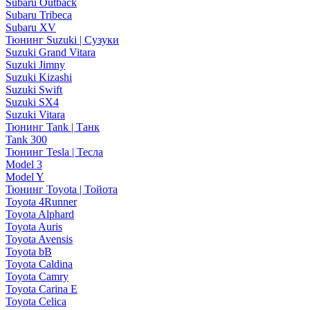
Subaru Outback
Subaru Tribeca
Subaru XV
Тюнинг Suzuki | Сузуки
Suzuki Grand Vitara
Suzuki Jimny
Suzuki Kizashi
Suzuki Swift
Suzuki SX4
Suzuki Vitara
Тюнинг Tank | Танк
Tank 300
Тюнинг Tesla | Тесла
Model 3
Model Y
Тюнинг Toyota | Тойота
Toyota 4Runner
Toyota Alphard
Toyota Auris
Toyota Avensis
Toyota bB
Toyota Caldina
Toyota Camry
Toyota Carina E
Toyota Celica