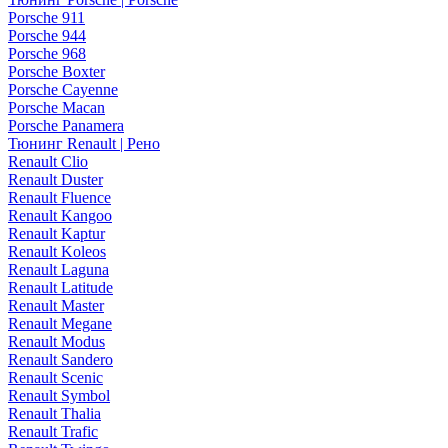
Porsche 911
Porsche 944
Porsche 968
Porsche Boxter
Porsche Cayenne
Porsche Macan
Porsche Panamera
Тюнинг Renault | Рено
Renault Clio
Renault Duster
Renault Fluence
Renault Kangoo
Renault Kaptur
Renault Koleos
Renault Laguna
Renault Latitude
Renault Master
Renault Megane
Renault Modus
Renault Sandero
Renault Scenic
Renault Symbol
Renault Thalia
Renault Trafic