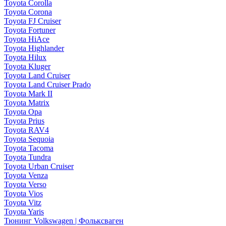
Toyota Corolla
Toyota Corona
Toyota FJ Cruiser
Toyota Fortuner
Toyota HiAce
Toyota Highlander
Toyota Hilux
Toyota Kluger
Toyota Land Cruiser
Toyota Land Cruiser Prado
Toyota Mark II
Toyota Matrix
Toyota Opa
Toyota Prius
Toyota RAV4
Toyota Sequoia
Toyota Tacoma
Toyota Tundra
Toyota Urban Cruiser
Toyota Venza
Toyota Verso
Toyota Vios
Toyota Vitz
Toyota Yaris
Тюнинг Volkswagen | Фольксваген