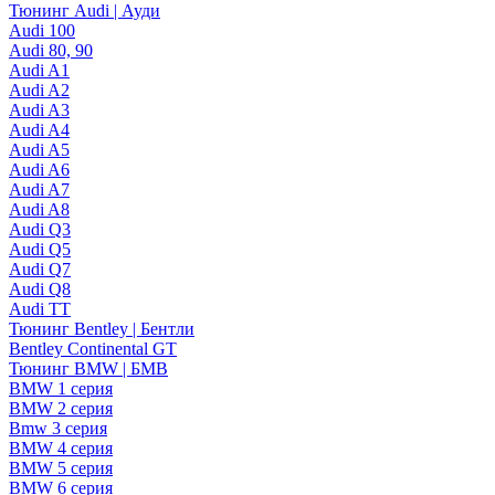
Тюнинг Audi | Ауди
Audi 100
Audi 80, 90
Audi A1
Audi A2
Audi A3
Audi A4
Audi A5
Audi A6
Audi A7
Audi A8
Audi Q3
Audi Q5
Audi Q7
Audi Q8
Audi TT
Тюнинг Bentley | Бентли
Bentley Continental GT
Тюнинг BMW | БМВ
BMW 1 серия
BMW 2 серия
Bmw 3 серия
BMW 4 серия
BMW 5 серия
BMW 6 серия