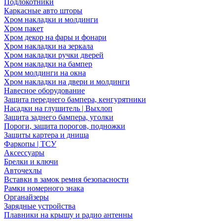
Подлокотники
Каркасные авто шторы
Хром накладки и молдинги
Хром пакет
Хром декор на фары и фонари
Хром накладки на зеркала
Хром накладки ручки дверей
Хром накладки на бампер
Хром молдинги на окна
Хром накладки на двери и молдинги
Навесное оборудование
Защита переднего бампера, кенгурятники
Насадки на глушитель | Выхлоп
Защита заднего бампера, уголки
Пороги, защита порогов, подножки
Защиты картера и днища
Фаркопы | ТСУ
Аксессуары
Брелки и ключи
Авточехлы
Вставки в замок ремня безопасности
Рамки номерного знака
Органайзеры
Зарядные устройства
Плавники на крышу и радио антенны