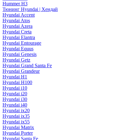
Hummer H3
Тюнинг Hyundai | Хендай
Hyundai Accent
Hyundai Atos
Hyundai Azera
Hyundai Creta
Hyundai Elantra
Hyundai Entourage
Hyundai Equus
Hyundai Genesis
Hyundai Getz
Hyundai Grand Santa Fe
Hyundai Grandeur
Hyundai H1
Hyundai H100
Hyundai i10
Hyundai i20
Hyundai i30
Hyundai i40
Hyundai ix20
Hyundai ix35
Hyundai ix55
Hyundai Matrix
Hyundai Porter
Hyundai Santa Fe