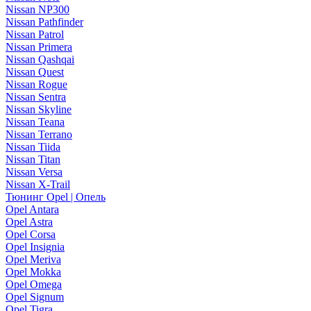
Nissan NP300
Nissan Pathfinder
Nissan Patrol
Nissan Primera
Nissan Qashqai
Nissan Quest
Nissan Rogue
Nissan Sentra
Nissan Skyline
Nissan Teana
Nissan Terrano
Nissan Tiida
Nissan Titan
Nissan Versa
Nissan X-Trail
Тюнинг Opel | Опель
Opel Antara
Opel Astra
Opel Corsa
Opel Insignia
Opel Meriva
Opel Mokka
Opel Omega
Opel Signum
Opel Tigra