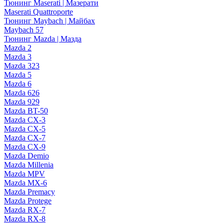
Тюнинг Maserati | Мазерати
Maserati Quattroporte
Тюнинг Maybach | Майбах
Maybach 57
Тюнинг Mazda | Мазда
Mazda 2
Mazda 3
Mazda 323
Mazda 5
Mazda 6
Mazda 626
Mazda 929
Mazda BT-50
Mazda CX-3
Mazda CX-5
Mazda CX-7
Mazda CX-9
Mazda Demio
Mazda Millenia
Mazda MPV
Mazda MX-6
Mazda Premacy
Mazda Protege
Mazda RX-7
Mazda RX-8