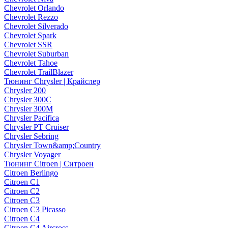
Chevrolet Orlando
Chevrolet Rezzo
Chevrolet Silverado
Chevrolet Spark
Chevrolet SSR
Chevrolet Suburban
Chevrolet Tahoe
Chevrolet TrailBlazer
Тюнинг Chrysler | Крайслер
Chrysler 200
Chrysler 300C
Chrysler 300M
Chrysler Pacifica
Chrysler PT Cruiser
Chrysler Sebring
Chrysler Town&amp;Country
Chrysler Voyager
Тюнинг Citroen | Ситроен
Citroen Berlingo
Citroen C1
Citroen C2
Citroen C3
Citroen C3 Picasso
Citroen C4
Citroen C4 Aircross