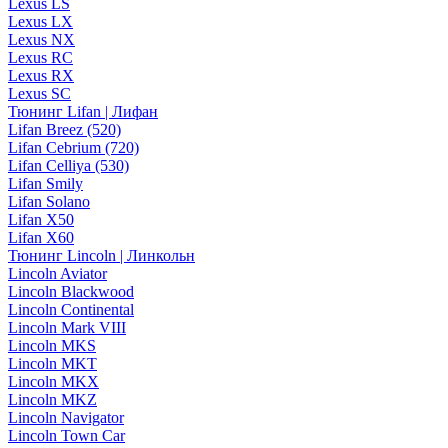
Lexus LS
Lexus LX
Lexus NX
Lexus RC
Lexus RX
Lexus SC
Тюнинг Lifan | Лифан
Lifan Breez (520)
Lifan Cebrium (720)
Lifan Celliya (530)
Lifan Smily
Lifan Solano
Lifan X50
Lifan X60
Тюнинг Lincoln | Линкольн
Lincoln Aviator
Lincoln Blackwood
Lincoln Continental
Lincoln Mark VIII
Lincoln MKS
Lincoln MKT
Lincoln MKX
Lincoln MKZ
Lincoln Navigator
Lincoln Town Car