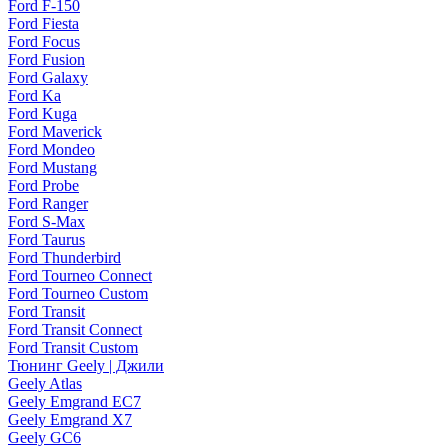
Ford F-150
Ford Fiesta
Ford Focus
Ford Fusion
Ford Galaxy
Ford Ka
Ford Kuga
Ford Maverick
Ford Mondeo
Ford Mustang
Ford Probe
Ford Ranger
Ford S-Max
Ford Taurus
Ford Thunderbird
Ford Tourneo Connect
Ford Tourneo Custom
Ford Transit
Ford Transit Connect
Ford Transit Custom
Тюнинг Geely | Джили
Geely Atlas
Geely Emgrand EC7
Geely Emgrand X7
Geely GC6