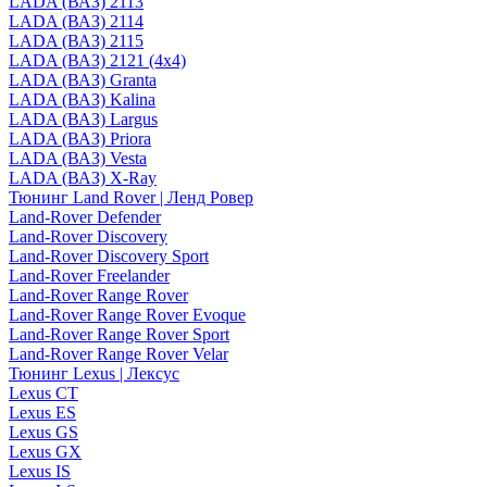
LADA (ВАЗ) 2113
LADA (ВАЗ) 2114
LADA (ВАЗ) 2115
LADA (ВАЗ) 2121 (4x4)
LADA (ВАЗ) Granta
LADA (ВАЗ) Kalina
LADA (ВАЗ) Largus
LADA (ВАЗ) Priora
LADA (ВАЗ) Vesta
LADA (ВАЗ) X-Ray
Тюнинг Land Rover | Ленд Ровер
Land-Rover Defender
Land-Rover Discovery
Land-Rover Discovery Sport
Land-Rover Freelander
Land-Rover Range Rover
Land-Rover Range Rover Evoque
Land-Rover Range Rover Sport
Land-Rover Range Rover Velar
Тюнинг Lexus | Лексус
Lexus CT
Lexus ES
Lexus GS
Lexus GX
Lexus IS