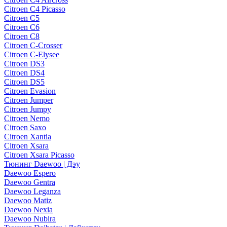
Citroen C4 Picasso
Citroen C5
Citroen C6
Citroen C8
Citroen C-Crosser
Citroen C-Elysee
Citroen DS3
Citroen DS4
Citroen DS5
Citroen Evasion
Citroen Jumper
Citroen Jumpy
Citroen Nemo
Citroen Saxo
Citroen Xantia
Citroen Xsara
Citroen Xsara Picasso
Тюнинг Daewoo | Дэу
Daewoo Espero
Daewoo Gentra
Daewoo Leganza
Daewoo Matiz
Daewoo Nexia
Daewoo Nubira