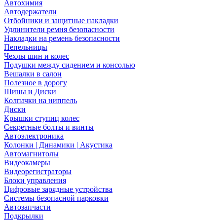
Автохимия
Автодержатели
Отбойники и защитные накладки
Удлинители ремня безопасности
Накладки на ремень безопасности
Пепельницы
Чехлы шин и колес
Подушки между сидением и консолью
Вешалки в салон
Полезное в дорогу
Шины и Диски
Колпачки на ниппель
Диски
Крышки ступиц колес
Секретные болты и винты
Автоэлектроника
Колонки | Динамики | Акустика
Автомагнитолы
Видеокамеры
Видеорегистраторы
Блоки управления
Цифровые зарядные устройства
Системы безопасной парковки
Автозапчасти
Подкрылки