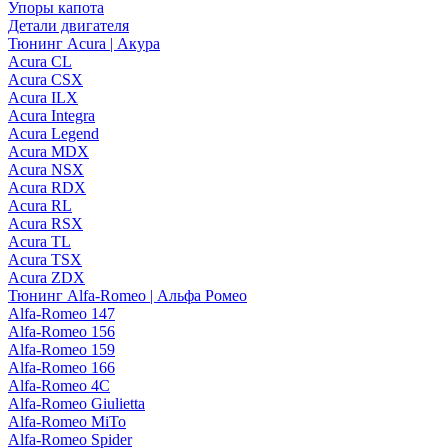
Упоры капота
Детали двигателя
Тюнинг Acura | Акура
Acura CL
Acura CSX
Acura ILX
Acura Integra
Acura Legend
Acura MDX
Acura NSX
Acura RDX
Acura RL
Acura RSX
Acura TL
Acura TSX
Acura ZDX
Тюнинг Alfa-Romeo | Альфа Ромео
Alfa-Romeo 147
Alfa-Romeo 156
Alfa-Romeo 159
Alfa-Romeo 166
Alfa-Romeo 4C
Alfa-Romeo Giulietta
Alfa-Romeo MiTo
Alfa-Romeo Spider