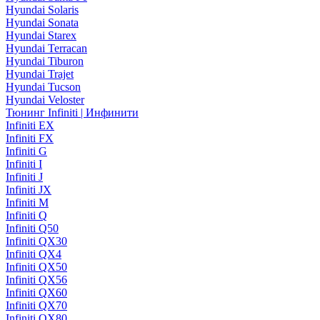
Hyundai Solaris
Hyundai Sonata
Hyundai Starex
Hyundai Terracan
Hyundai Tiburon
Hyundai Trajet
Hyundai Tucson
Hyundai Veloster
Тюнинг Infiniti | Инфинити
Infiniti EX
Infiniti FX
Infiniti G
Infiniti I
Infiniti J
Infiniti JX
Infiniti M
Infiniti Q
Infiniti Q50
Infiniti QX30
Infiniti QX4
Infiniti QX50
Infiniti QX56
Infiniti QX60
Infiniti QX70
Infiniti QX80