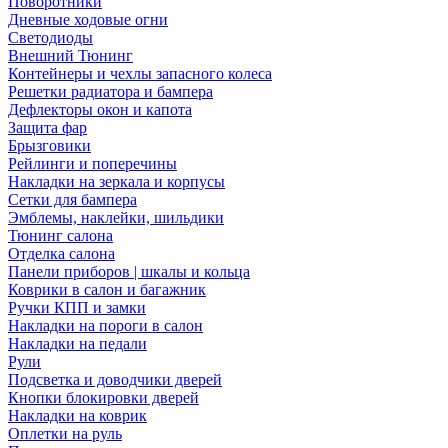
Поворотники
Дневные ходовые огни
Светодиоды
Внешний Тюнинг
Контейнеры и чехлы запасного колеса
Решетки радиатора и бампера
Дефлекторы окон и капота
Защита фар
Брызговики
Рейлинги и поперечины
Накладки на зеркала и корпусы
Сетки для бампера
Эмблемы, наклейки, шильдики
Тюнинг салона
Отделка салона
Панели приборов | шкалы и кольца
Коврики в салон и багажник
Ручки КПП и замки
Накладки на пороги в салон
Накладки на педали
Рули
Подсветка и доводчики дверей
Кнопки блокировки дверей
Накладки на коврик
Оплетки на руль