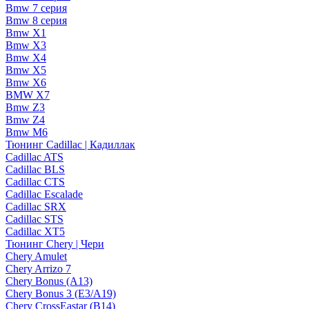
Bmw 7 серия
Bmw 8 серия
Bmw X1
Bmw X3
Bmw X4
Bmw X5
Bmw X6
BMW X7
Bmw Z3
Bmw Z4
Bmw М6
Тюнинг Cadillac | Кадиллак
Cadillac ATS
Cadillac BLS
Cadillac CTS
Cadillac Escalade
Cadillac SRX
Cadillac STS
Cadillac XT5
Тюнинг Chery | Чери
Chery Amulet
Chery Arrizo 7
Chery Bonus (A13)
Chery Bonus 3 (E3/A19)
Chery CrossEastar (B14)