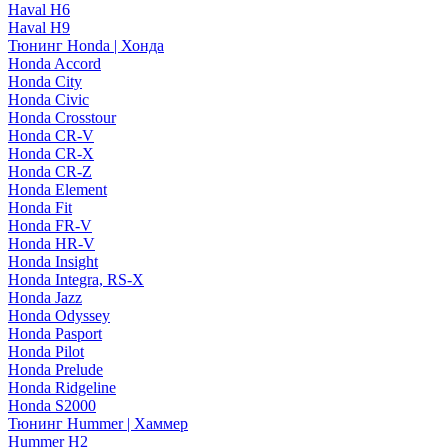
Haval H6
Haval H9
Тюнинг Honda | Хонда
Honda Accord
Honda City
Honda Civic
Honda Crosstour
Honda CR-V
Honda CR-X
Honda CR-Z
Honda Element
Honda Fit
Honda FR-V
Honda HR-V
Honda Insight
Honda Integra, RS-X
Honda Jazz
Honda Odyssey
Honda Pasport
Honda Pilot
Honda Prelude
Honda Ridgeline
Honda S2000
Тюнинг Hummer | Хаммер
Hummer H2