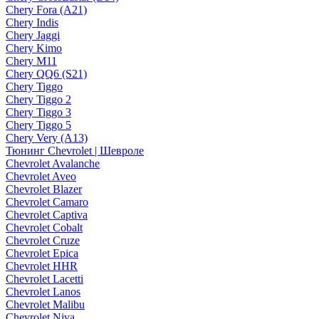
Chery Fora (A21)
Chery Indis
Chery Jaggi
Chery Kimo
Chery M11
Chery QQ6 (S21)
Chery Tiggo
Chery Tiggo 2
Chery Tiggo 3
Chery Tiggo 5
Chery Very (A13)
Тюнинг Chevrolet | Шевроле
Chevrolet Avalanche
Chevrolet Aveo
Chevrolet Blazer
Chevrolet Camaro
Chevrolet Captiva
Chevrolet Cobalt
Chevrolet Cruze
Chevrolet Epica
Chevrolet HHR
Chevrolet Lacetti
Chevrolet Lanos
Chevrolet Malibu
Chevrolet Niva