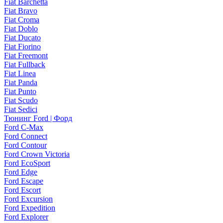
Fiat Barchetta
Fiat Bravo
Fiat Croma
Fiat Doblo
Fiat Ducato
Fiat Fiorino
Fiat Freemont
Fiat Fullback
Fiat Linea
Fiat Panda
Fiat Punto
Fiat Scudo
Fiat Sedici
Тюнинг Ford | Форд
Ford C-Max
Ford Connect
Ford Contour
Ford Crown Victoria
Ford EcoSport
Ford Edge
Ford Escape
Ford Escort
Ford Excursion
Ford Expedition
Ford Explorer