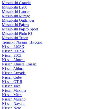
Mitsubishi Grandis
Mitsubishi L200
Mitsubishi Lancer
Mitsubishi Mirage
Mitsubishi Outlander
Mitsubishi Pajero
Mitsubishi Pajero Sport
Mitsubishi Pinin IO
Mitsubishi Triton
Тюнинг Nissan | Ниссан
Nissan 240SX
Nissan 300ZX
Nissan 350Z
Nissan Almera
Nissan Almera Classic
Nissan Altima
Nissan Armada
Nissan Cube
Nissan GT-R
Nissan Juke
Nissan Maxima
Nissan Micra
Nissan Murano
Nissan Navara
Nissan Note