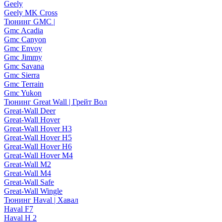
Geely
Geely MK Cross
Тюнинг GMC |
Gmc Acadia
Gmc Canyon
Gmc Envoy
Gmc Jimmy
Gmc Savana
Gmc Sierra
Gmc Terrain
Gmc Yukon
Тюнинг Great Wall | Грейт Вол
Great-Wall Deer
Great-Wall Hover
Great-Wall Hover H3
Great-Wall Hover H5
Great-Wall Hover H6
Great-Wall Hover M4
Great-Wall M2
Great-Wall M4
Great-Wall Safe
Great-Wall Wingle
Тюнинг Haval | Хавал
Haval F7
Haval H 2