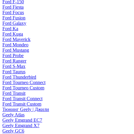
Ford F-150
Ford Fiesta
Ford Focus
Ford Fusion
Ford Galaxy
Ford Ka
Ford Kuga
Ford Maverick
Ford Mondeo
Ford Mustang
Ford Probe
Ford Ranger
Ford S-Max
Ford Taurus
Ford Thunderbird
Ford Tourneo Connect
Ford Tourneo Custom
Ford Transit
Ford Transit Connect
Ford Transit Custom
Тюнинг Geely | Джили
Geely Atlas
Geely Emgrand EC7
Geely Emgrand X7
Geely GC6