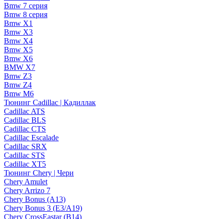
Bmw 7 серия
Bmw 8 серия
Bmw X1
Bmw X3
Bmw X4
Bmw X5
Bmw X6
BMW X7
Bmw Z3
Bmw Z4
Bmw М6
Тюнинг Cadillac | Кадиллак
Cadillac ATS
Cadillac BLS
Cadillac CTS
Cadillac Escalade
Cadillac SRX
Cadillac STS
Cadillac XT5
Тюнинг Chery | Чери
Chery Amulet
Chery Arrizo 7
Chery Bonus (A13)
Chery Bonus 3 (E3/A19)
Chery CrossEastar (B14)