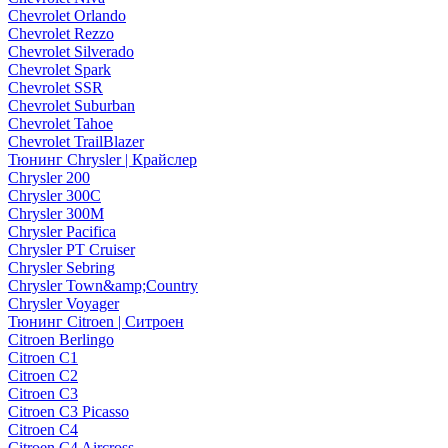
Chevrolet Orlando
Chevrolet Rezzo
Chevrolet Silverado
Chevrolet Spark
Chevrolet SSR
Chevrolet Suburban
Chevrolet Tahoe
Chevrolet TrailBlazer
Тюнинг Chrysler | Крайслер
Chrysler 200
Chrysler 300C
Chrysler 300M
Chrysler Pacifica
Chrysler PT Cruiser
Chrysler Sebring
Chrysler Town&amp;Country
Chrysler Voyager
Тюнинг Citroen | Ситроен
Citroen Berlingo
Citroen C1
Citroen C2
Citroen C3
Citroen C3 Picasso
Citroen C4
Citroen C4 Aircross