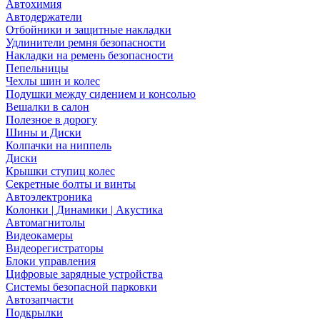
Автохимия
Автодержатели
Отбойники и защитные накладки
Удлинители ремня безопасности
Накладки на ремень безопасности
Пепельницы
Чехлы шин и колес
Подушки между сидением и консолью
Вешалки в салон
Полезное в дорогу
Шины и Диски
Колпачки на ниппель
Диски
Крышки ступиц колес
Секретные болты и винты
Автоэлектроника
Колонки | Динамики | Акустика
Автомагнитолы
Видеокамеры
Видеорегистраторы
Блоки управления
Цифровые зарядные устройства
Системы безопасной парковки
Автозапчасти
Подкрылки