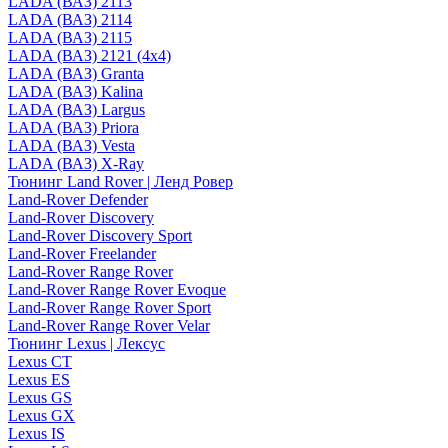
LADA (ВАЗ) 2113
LADA (ВАЗ) 2114
LADA (ВАЗ) 2115
LADA (ВАЗ) 2121 (4x4)
LADA (ВАЗ) Granta
LADA (ВАЗ) Kalina
LADA (ВАЗ) Largus
LADA (ВАЗ) Priora
LADA (ВАЗ) Vesta
LADA (ВАЗ) X-Ray
Тюнинг Land Rover | Ленд Ровер
Land-Rover Defender
Land-Rover Discovery
Land-Rover Discovery Sport
Land-Rover Freelander
Land-Rover Range Rover
Land-Rover Range Rover Evoque
Land-Rover Range Rover Sport
Land-Rover Range Rover Velar
Тюнинг Lexus | Лексус
Lexus CT
Lexus ES
Lexus GS
Lexus GX
Lexus IS