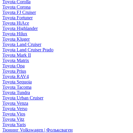
Toyota Corolla
Toyota Corona
Toyota FJ Cruiser
Toyota Fortuner
Toyota HiAce
Toyota Highlander
Toyota Hilux
Toyota Kluger
Toyota Land Cruiser
Toyota Land Cruiser Prado
Toyota Mark II
Toyota Matrix
Toyota Opa
Toyota Prius
Toyota RAV4
Toyota Sequoia
Toyota Tacoma
Toyota Tundra
Toyota Urban Cruiser
Toyota Venza
Toyota Verso
Toyota Vios
Toyota Vitz
Toyota Yaris
Тюнинг Volkswagen | Фольксваген