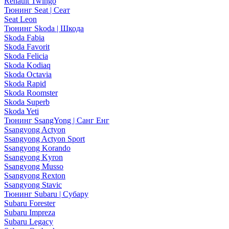
Renault Twingo
Тюнинг Seat | Сеат
Seat Leon
Тюнинг Skoda | Шкода
Skoda Fabia
Skoda Favorit
Skoda Felicia
Skoda Kodiaq
Skoda Octavia
Skoda Rapid
Skoda Roomster
Skoda Superb
Skoda Yeti
Тюнинг SsangYong | Санг Енг
Ssangyong Actyon
Ssangyong Actyon Sport
Ssangyong Korando
Ssangyong Kyron
Ssangyong Musso
Ssangyong Rexton
Ssangyong Stavic
Тюнинг Subaru | Субару
Subaru Forester
Subaru Impreza
Subaru Legacy