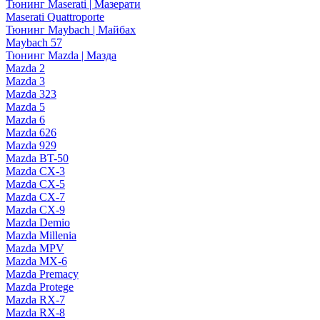
Тюнинг Maserati | Мазерати
Maserati Quattroporte
Тюнинг Maybach | Майбах
Maybach 57
Тюнинг Mazda | Мазда
Mazda 2
Mazda 3
Mazda 323
Mazda 5
Mazda 6
Mazda 626
Mazda 929
Mazda BT-50
Mazda CX-3
Mazda CX-5
Mazda CX-7
Mazda CX-9
Mazda Demio
Mazda Millenia
Mazda MPV
Mazda MX-6
Mazda Premacy
Mazda Protege
Mazda RX-7
Mazda RX-8