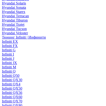
Hyundai Solaris
Hyundai Sonata
Hyundai Starex
Hyundai Terracan
Hyundai Tiburon
Hyundai Trajet
Hyundai Tucson
Hyundai Veloster
Тюнинг Infiniti | Инфинити
Infiniti EX
Infiniti FX
Infiniti G
Infiniti I
Infiniti J
Infiniti JX
Infiniti M
Infiniti Q
Infiniti Q50
Infiniti QX30
Infiniti QX4
Infiniti QX50
Infiniti QX56
Infiniti QX60
Infiniti QX70
Infiniti QX80