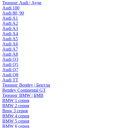
Тюнинг Audi | Ауди
Audi 100
Audi 80, 90
Audi A1
Audi A2
Audi A3
Audi A4
Audi A5
Audi A6
Audi A7
Audi A8
Audi Q3
Audi Q5
Audi Q7
Audi Q8
Audi TT
Тюнинг Bentley | Бентли
Bentley Continental GT
Тюнинг BMW | БМВ
BMW 1 серия
BMW 2 серия
Bmw 3 серия
BMW 4 серия
BMW 5 серия
BMW 6 серия