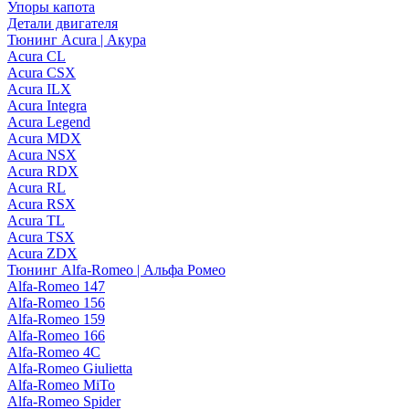
Упоры капота
Детали двигателя
Тюнинг Acura | Акура
Acura CL
Acura CSX
Acura ILX
Acura Integra
Acura Legend
Acura MDX
Acura NSX
Acura RDX
Acura RL
Acura RSX
Acura TL
Acura TSX
Acura ZDX
Тюнинг Alfa-Romeo | Альфа Ромео
Alfa-Romeo 147
Alfa-Romeo 156
Alfa-Romeo 159
Alfa-Romeo 166
Alfa-Romeo 4C
Alfa-Romeo Giulietta
Alfa-Romeo MiTo
Alfa-Romeo Spider