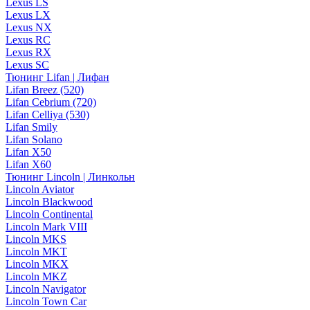
Lexus LS
Lexus LX
Lexus NX
Lexus RC
Lexus RX
Lexus SC
Тюнинг Lifan | Лифан
Lifan Breez (520)
Lifan Cebrium (720)
Lifan Celliya (530)
Lifan Smily
Lifan Solano
Lifan X50
Lifan X60
Тюнинг Lincoln | Линкольн
Lincoln Aviator
Lincoln Blackwood
Lincoln Continental
Lincoln Mark VIII
Lincoln MKS
Lincoln MKT
Lincoln MKX
Lincoln MKZ
Lincoln Navigator
Lincoln Town Car