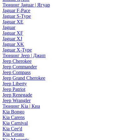
Тюнинг Jaguar | Ягуар
Jaguar F-Pace
Jaguar S-Type
Jaguar XE
Jaguar
Jaguar XF
Jaguar XJ
Jaguar XK
Jaguar X-Type
Тюнинг Jeep | Джип
Jeep Cherokee
Jeep Commander
Jeep Compass
Jeep Grand Cherokee
Jeep Liberty
Jeep Patriot
Jeep Renegade
Jeep Wrangler
Тюнинг Kia | Киа
Kia Bongo
Kia Carens
Kia Carnival
Kia Cee'd
Kia Cerato
Kia Magentis