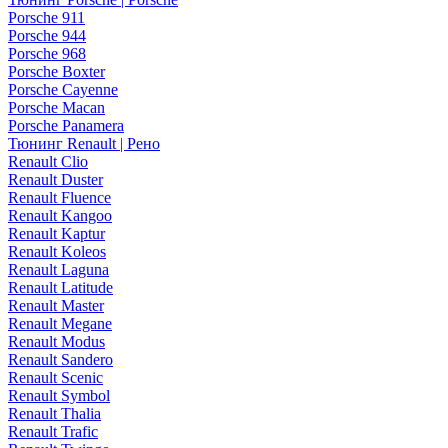
Porsche 911
Porsche 944
Porsche 968
Porsche Boxter
Porsche Cayenne
Porsche Macan
Porsche Panamera
Тюнинг Renault | Рено
Renault Clio
Renault Duster
Renault Fluence
Renault Kangoo
Renault Kaptur
Renault Koleos
Renault Laguna
Renault Latitude
Renault Master
Renault Megane
Renault Modus
Renault Sandero
Renault Scenic
Renault Symbol
Renault Thalia
Renault Trafic