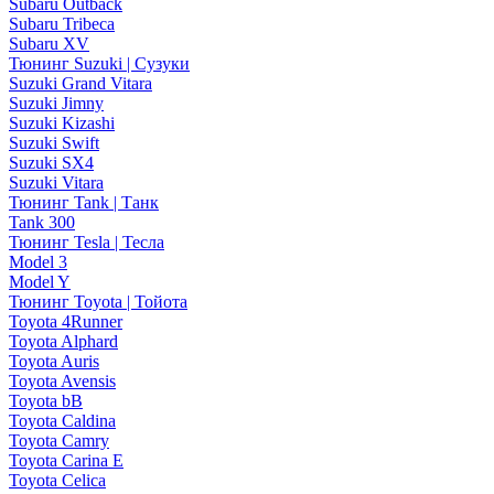
Subaru Outback
Subaru Tribeca
Subaru XV
Тюнинг Suzuki | Сузуки
Suzuki Grand Vitara
Suzuki Jimny
Suzuki Kizashi
Suzuki Swift
Suzuki SX4
Suzuki Vitara
Тюнинг Tank | Танк
Tank 300
Тюнинг Tesla | Тесла
Model 3
Model Y
Тюнинг Toyota | Тойота
Toyota 4Runner
Toyota Alphard
Toyota Auris
Toyota Avensis
Toyota bB
Toyota Caldina
Toyota Camry
Toyota Carina E
Toyota Celica