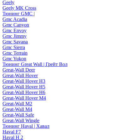
Geely
Geely MK Cross
Тюнинг GMC |
Gmc Acadia
Gmc Canyon
Gmc Envoy
Gmc Jimmy
Gmc Savana
Gmc Sierra
Gmc Terrain
Gmc Yukon
Тюнинг Great Wall | Грейт Вол
Great-Wall Deer
Great-Wall Hover
Great-Wall Hover H3
Great-Wall Hover H5
Great-Wall Hover H6
Great-Wall Hover M4
Great-Wall M2
Great-Wall M4
Great-Wall Safe
Great-Wall Wingle
Тюнинг Haval | Хавал
Haval F7
Haval H 2