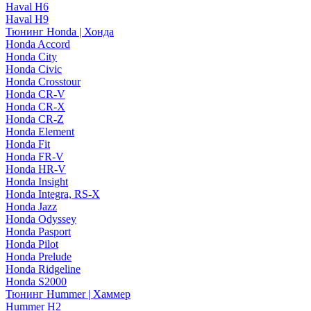
Haval H6
Haval H9
Тюнинг Honda | Хонда
Honda Accord
Honda City
Honda Civic
Honda Crosstour
Honda CR-V
Honda CR-X
Honda CR-Z
Honda Element
Honda Fit
Honda FR-V
Honda HR-V
Honda Insight
Honda Integra, RS-X
Honda Jazz
Honda Odyssey
Honda Pasport
Honda Pilot
Honda Prelude
Honda Ridgeline
Honda S2000
Тюнинг Hummer | Хаммер
Hummer H2