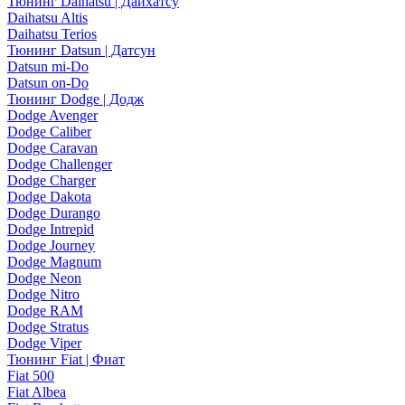
Тюнинг Daihatsu | Дайхатсу
Daihatsu Altis
Daihatsu Terios
Тюнинг Datsun | Датсун
Datsun mi-Do
Datsun on-Do
Тюнинг Dodge | Додж
Dodge Avenger
Dodge Caliber
Dodge Caravan
Dodge Challenger
Dodge Charger
Dodge Dakota
Dodge Durango
Dodge Intrepid
Dodge Journey
Dodge Magnum
Dodge Neon
Dodge Nitro
Dodge RAM
Dodge Stratus
Dodge Viper
Тюнинг Fiat | Фиат
Fiat 500
Fiat Albea