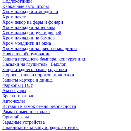
Подлокотники
Каркасные авто шторы
Хром накладки и молдинги
Хром пакет
Хром декор на фары и фонари
Хром накладки на зеркала
Хром накладки ручки дверей
Хром накладки на бампер
Хром молдинги на окна
Хром накладки на двери и молдинги
Навесное оборудование
Защита переднего бампера, кенгурятники
Насадки на глушитель | Выхлоп
Защита заднего бампера, уголки
Пороги, защита порогов, подножки
Защиты картера и днища
Фаркопы | ТСУ
Аксессуары
Брелки и ключи
Авточехлы
Вставки в замок ремня безопасности
Рамки номерного знака
Органайзеры
Зарядные устройства
Плавники на крышу и радио антенны