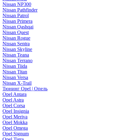
Nissan NP300
Nissan Pathfinder
Nissan Patrol
Nissan Primera
Nissan Qashqai
Nissan Quest
Nissan Rogue
Nissan Sentra
Nissan Skyline
Nissan Teana
Nissan Terrano
Nissan Tiida
Nissan Titan
Nissan Versa
Nissan X-Trail
Тюнинг Opel | Опель
Opel Antara
Opel Astra
Opel Corsa
Opel Insignia
Opel Meriva
Opel Mokka
Opel Omega
Opel Signum
Opel Tigra