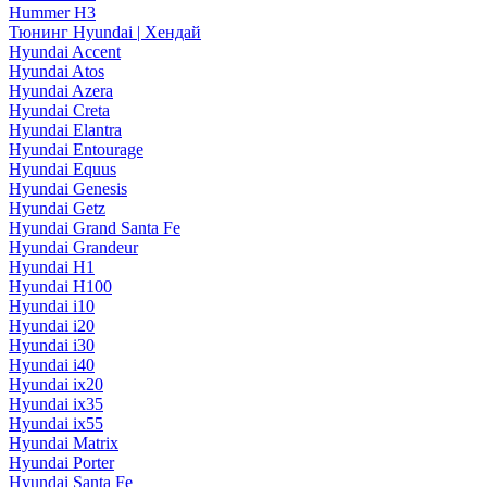
Hummer H3
Тюнинг Hyundai | Хендай
Hyundai Accent
Hyundai Atos
Hyundai Azera
Hyundai Creta
Hyundai Elantra
Hyundai Entourage
Hyundai Equus
Hyundai Genesis
Hyundai Getz
Hyundai Grand Santa Fe
Hyundai Grandeur
Hyundai H1
Hyundai H100
Hyundai i10
Hyundai i20
Hyundai i30
Hyundai i40
Hyundai ix20
Hyundai ix35
Hyundai ix55
Hyundai Matrix
Hyundai Porter
Hyundai Santa Fe