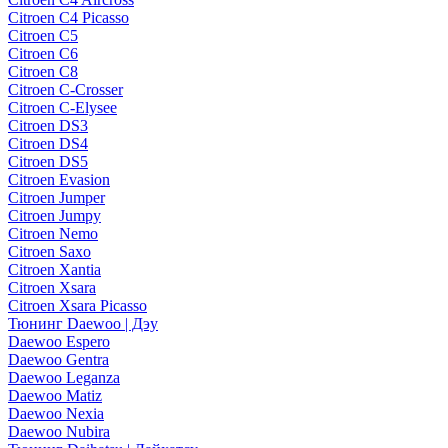
Citroen C4 Picasso
Citroen C5
Citroen C6
Citroen C8
Citroen C-Crosser
Citroen C-Elysee
Citroen DS3
Citroen DS4
Citroen DS5
Citroen Evasion
Citroen Jumper
Citroen Jumpy
Citroen Nemo
Citroen Saxo
Citroen Xantia
Citroen Xsara
Citroen Xsara Picasso
Тюнинг Daewoo | Дэу
Daewoo Espero
Daewoo Gentra
Daewoo Leganza
Daewoo Matiz
Daewoo Nexia
Daewoo Nubira