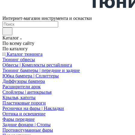
Интернет-магазин инструмента и оснастки
Каталог
По всему сайту
По каталогу
Каталог тюнинга
Тюнинг обвесы
Обвесы | Комплекты рестайлинга
Тюнинг бамперы | передние и задние
Юбка бампера | Сплиттеры
Диффузоры бампера
Расширители арок
Спойлеры | антикрылья
Крылья, капоты
Пластиковые пороги
Реснички на фары | Накладки
Оптика и освещение
Фары передние
Задние фонари | Стопы
Противотуманные фары