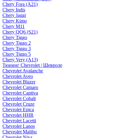
Chery Fora (A21)
Chery Indis
Chery Jaggi
Chery Kimo
Chery M11
Chery QQ6 (S21)
Chery Tiggo
Chery Tiggo 2
Chery Tiggo 3
Chery Tiggo 5
Chery Very (A13)
Тюнинг Chevrolet | Шевроле
Chevrolet Avalanche
Chevrolet Aveo
Chevrolet Blazer
Chevrolet Camaro
Chevrolet Captiva
Chevrolet Cobalt
Chevrolet Cruze
Chevrolet Epica
Chevrolet HHR
Chevrolet Lacetti
Chevrolet Lanos
Chevrolet Malibu
Chevrolet Niva