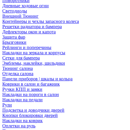
Поворотники
Дневные ходовые огни
Светодиоды
Внешний Тюнинг
Контейнеры и чехлы запасного колеса
Решетки радиатора и бампера
Дефлекторы окон и капота
Защита фар
Брызговики
Рейлинги и поперечины
Накладки на зеркала и корпусы
Сетки для бампера
Эмблемы, наклейки, шильдики
Тюнинг салона
Отделка салона
Панели приборов | шкалы и кольца
Коврики в салон и багажник
Ручки КПП и замки
Накладки на пороги в салон
Накладки на педали
Рули
Подсветка и доводчики дверей
Кнопки блокировки дверей
Накладки на коврик
Оплетки на руль