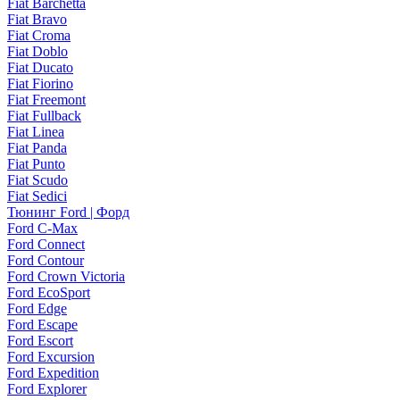
Fiat Barchetta
Fiat Bravo
Fiat Croma
Fiat Doblo
Fiat Ducato
Fiat Fiorino
Fiat Freemont
Fiat Fullback
Fiat Linea
Fiat Panda
Fiat Punto
Fiat Scudo
Fiat Sedici
Тюнинг Ford | Форд
Ford C-Max
Ford Connect
Ford Contour
Ford Crown Victoria
Ford EcoSport
Ford Edge
Ford Escape
Ford Escort
Ford Excursion
Ford Expedition
Ford Explorer