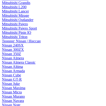
Mitsubishi Grandis
Mitsubishi L200
Mitsubishi Lancer
Mitsubishi Mirage
Mitsubishi Outlander
Mitsubishi Pajero
Mitsubishi Pajero Sport
Mitsubishi Pinin IO
Mitsubishi Triton
Тюнинг Nissan | Ниссан
Nissan 240SX
Nissan 300ZX
Nissan 350Z
Nissan Almera
Nissan Almera Classic
Nissan Altima
Nissan Armada
Nissan Cube
Nissan GT-R
Nissan Juke
Nissan Maxima
Nissan Micra
Nissan Murano
Nissan Navara
Nissan Note