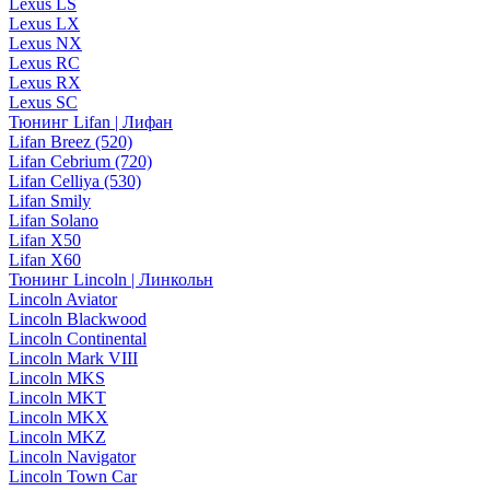
Lexus LS
Lexus LX
Lexus NX
Lexus RC
Lexus RX
Lexus SC
Тюнинг Lifan | Лифан
Lifan Breez (520)
Lifan Cebrium (720)
Lifan Celliya (530)
Lifan Smily
Lifan Solano
Lifan X50
Lifan X60
Тюнинг Lincoln | Линкольн
Lincoln Aviator
Lincoln Blackwood
Lincoln Continental
Lincoln Mark VIII
Lincoln MKS
Lincoln MKT
Lincoln MKX
Lincoln MKZ
Lincoln Navigator
Lincoln Town Car