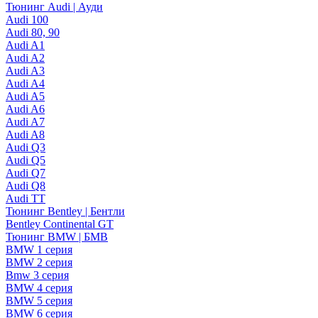
Тюнинг Audi | Ауди
Audi 100
Audi 80, 90
Audi A1
Audi A2
Audi A3
Audi A4
Audi A5
Audi A6
Audi A7
Audi A8
Audi Q3
Audi Q5
Audi Q7
Audi Q8
Audi TT
Тюнинг Bentley | Бентли
Bentley Continental GT
Тюнинг BMW | БМВ
BMW 1 серия
BMW 2 серия
Bmw 3 серия
BMW 4 серия
BMW 5 серия
BMW 6 серия