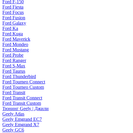
Ford F-150
Ford Fiesta
Ford Focus
Ford Fusion
Ford Galaxy
Ford Ka
Ford Kuga
Ford Maverick
Ford Mondeo
Ford Mustang
Ford Probe
Ford Ranger
Ford S-Max
Ford Taurus
Ford Thunderbird
Ford Tourneo Connect
Ford Tourneo Custom
Ford Transit
Ford Transit Connect
Ford Transit Custom
Тюнинг Geely | Джили
Geely Atlas
Geely Emgrand EC7
Geely Emgrand X7
Geely GC6