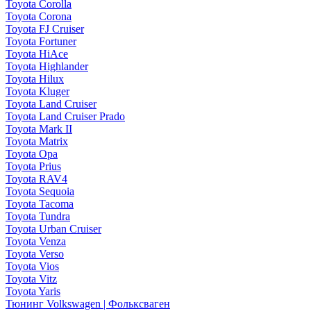
Toyota Corolla
Toyota Corona
Toyota FJ Cruiser
Toyota Fortuner
Toyota HiAce
Toyota Highlander
Toyota Hilux
Toyota Kluger
Toyota Land Cruiser
Toyota Land Cruiser Prado
Toyota Mark II
Toyota Matrix
Toyota Opa
Toyota Prius
Toyota RAV4
Toyota Sequoia
Toyota Tacoma
Toyota Tundra
Toyota Urban Cruiser
Toyota Venza
Toyota Verso
Toyota Vios
Toyota Vitz
Toyota Yaris
Тюнинг Volkswagen | Фольксваген