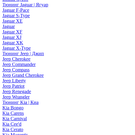
Тюнинг Jaguar | Ягуар
Jaguar F-Pace
Jaguar S-Type
Jaguar XE
Jaguar
Jaguar XF
Jaguar XJ
Jaguar XK
Jaguar X-Type
Тюнинг Jeep | Джип
Jeep Cherokee
Jeep Commander
Jeep Compass
Jeep Grand Cherokee
Jeep Liberty
Jeep Patriot
Jeep Renegade
Jeep Wrangler
Тюнинг Kia | Киа
Kia Bongo
Kia Carens
Kia Carnival
Kia Cee'd
Kia Cerato
Kia Magentis