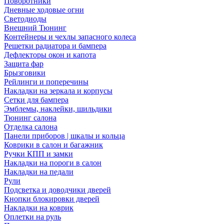
Поворотники
Дневные ходовые огни
Светодиоды
Внешний Тюнинг
Контейнеры и чехлы запасного колеса
Решетки радиатора и бампера
Дефлекторы окон и капота
Защита фар
Брызговики
Рейлинги и поперечины
Накладки на зеркала и корпусы
Сетки для бампера
Эмблемы, наклейки, шильдики
Тюнинг салона
Отделка салона
Панели приборов | шкалы и кольца
Коврики в салон и багажник
Ручки КПП и замки
Накладки на пороги в салон
Накладки на педали
Рули
Подсветка и доводчики дверей
Кнопки блокировки дверей
Накладки на коврик
Оплетки на руль