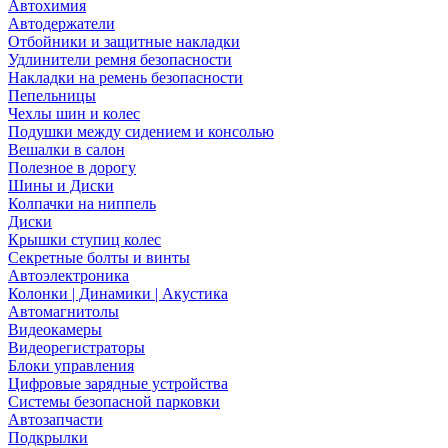
Автохимия
Автодержатели
Отбойники и защитные накладки
Удлинители ремня безопасности
Накладки на ремень безопасности
Пепельницы
Чехлы шин и колес
Подушки между сидением и консолью
Вешалки в салон
Полезное в дорогу
Шины и Диски
Колпачки на ниппель
Диски
Крышки ступиц колес
Секретные болты и винты
Автоэлектроника
Колонки | Динамики | Акустика
Автомагнитолы
Видеокамеры
Видеорегистраторы
Блоки управления
Цифровые зарядные устройства
Системы безопасной парковки
Автозапчасти
Подкрылки