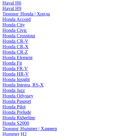
Haval H6
Haval H9
Тюнинг Honda | Хонда
Honda Accord
Honda City
Honda Civic
Honda Crosstour
Honda CR-V
Honda CR-X
Honda CR-Z
Honda Element
Honda Fit
Honda FR-V
Honda HR-V
Honda Insight
Honda Integra, RS-X
Honda Jazz
Honda Odyssey
Honda Pasport
Honda Pilot
Honda Prelude
Honda Ridgeline
Honda S2000
Тюнинг Hummer | Хаммер
Hummer H2