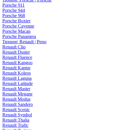
Porsche 911
Porsche 944
Porsche 968
Porsche Boxter
Porsche Cayenne
Porsche Macan
Porsche Panamera
Тюнинг Renault | Рено
Renault Clio
Renault Duster
Renault Fluence
Renault Kangoo
Renault Kaptur
Renault Koleos
Renault Laguna
Renault Latitude
Renault Master
Renault Megane
Renault Modus
Renault Sandero
Renault Scenic
Renault Symbol
Renault Thalia
Renault Trafic