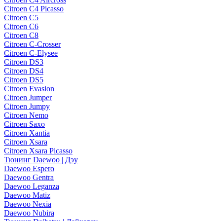
Citroen C4 Picasso
Citroen C5
Citroen C6
Citroen C8
Citroen C-Crosser
Citroen C-Elysee
Citroen DS3
Citroen DS4
Citroen DS5
Citroen Evasion
Citroen Jumper
Citroen Jumpy
Citroen Nemo
Citroen Saxo
Citroen Xantia
Citroen Xsara
Citroen Xsara Picasso
Тюнинг Daewoo | Дэу
Daewoo Espero
Daewoo Gentra
Daewoo Leganza
Daewoo Matiz
Daewoo Nexia
Daewoo Nubira