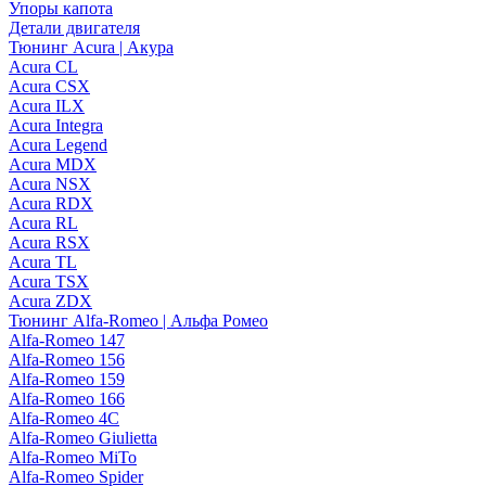
Упоры капота
Детали двигателя
Тюнинг Acura | Акура
Acura CL
Acura CSX
Acura ILX
Acura Integra
Acura Legend
Acura MDX
Acura NSX
Acura RDX
Acura RL
Acura RSX
Acura TL
Acura TSX
Acura ZDX
Тюнинг Alfa-Romeo | Альфа Ромео
Alfa-Romeo 147
Alfa-Romeo 156
Alfa-Romeo 159
Alfa-Romeo 166
Alfa-Romeo 4C
Alfa-Romeo Giulietta
Alfa-Romeo MiTo
Alfa-Romeo Spider