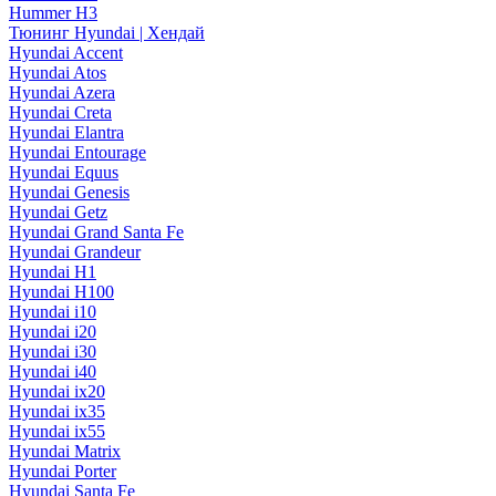
Hummer H3
Тюнинг Hyundai | Хендай
Hyundai Accent
Hyundai Atos
Hyundai Azera
Hyundai Creta
Hyundai Elantra
Hyundai Entourage
Hyundai Equus
Hyundai Genesis
Hyundai Getz
Hyundai Grand Santa Fe
Hyundai Grandeur
Hyundai H1
Hyundai H100
Hyundai i10
Hyundai i20
Hyundai i30
Hyundai i40
Hyundai ix20
Hyundai ix35
Hyundai ix55
Hyundai Matrix
Hyundai Porter
Hyundai Santa Fe