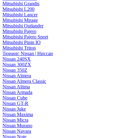
Mitsubishi Grandis
Mitsubishi L200
Mitsubishi Lancer
Mitsubishi Mirage
Mitsubishi Outlander
Mitsubishi Pajero
Mitsubishi Pajero Sport
Mitsubishi Pinin IO
Mitsubishi Triton
Тюнинг Nissan | Ниссан
Nissan 240SX
Nissan 300ZX
Nissan 350Z
Nissan Almera
Nissan Almera Classic
Nissan Altima
Nissan Armada
Nissan Cube
Nissan GT-R
Nissan Juke
Nissan Maxima
Nissan Micra
Nissan Murano
Nissan Navara
Nissan Note