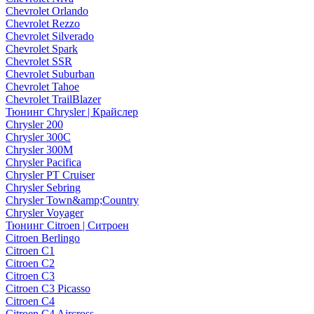
Chevrolet Orlando
Chevrolet Rezzo
Chevrolet Silverado
Chevrolet Spark
Chevrolet SSR
Chevrolet Suburban
Chevrolet Tahoe
Chevrolet TrailBlazer
Тюнинг Chrysler | Крайслер
Chrysler 200
Chrysler 300C
Chrysler 300M
Chrysler Pacifica
Chrysler PT Cruiser
Chrysler Sebring
Chrysler Town&amp;Country
Chrysler Voyager
Тюнинг Citroen | Ситроен
Citroen Berlingo
Citroen C1
Citroen C2
Citroen C3
Citroen C3 Picasso
Citroen C4
Citroen C4 Aircross