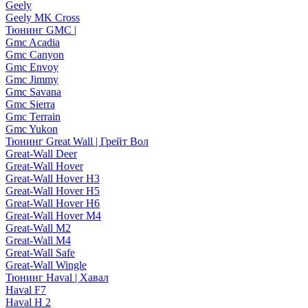
Geely
Geely MK Cross
Тюнинг GMC |
Gmc Acadia
Gmc Canyon
Gmc Envoy
Gmc Jimmy
Gmc Savana
Gmc Sierra
Gmc Terrain
Gmc Yukon
Тюнинг Great Wall | Грейт Вол
Great-Wall Deer
Great-Wall Hover
Great-Wall Hover H3
Great-Wall Hover H5
Great-Wall Hover H6
Great-Wall Hover M4
Great-Wall M2
Great-Wall M4
Great-Wall Safe
Great-Wall Wingle
Тюнинг Haval | Хавал
Haval F7
Haval H 2