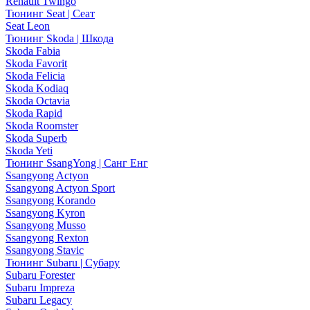
Renault Twingo
Тюнинг Seat | Сеат
Seat Leon
Тюнинг Skoda | Шкода
Skoda Fabia
Skoda Favorit
Skoda Felicia
Skoda Kodiaq
Skoda Octavia
Skoda Rapid
Skoda Roomster
Skoda Superb
Skoda Yeti
Тюнинг SsangYong | Санг Енг
Ssangyong Actyon
Ssangyong Actyon Sport
Ssangyong Korando
Ssangyong Kyron
Ssangyong Musso
Ssangyong Rexton
Ssangyong Stavic
Тюнинг Subaru | Субару
Subaru Forester
Subaru Impreza
Subaru Legacy