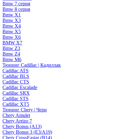
Bmw 7 серия
Bmw 8 серия
Bmw X1
Bmw X3
Bmw X4
Bmw X5
Bmw X6
BMW X7
Bmw Z3
Bmw Z4
Bmw М6
Тюнинг Cadillac | Кадиллак
Cadillac ATS
Cadillac BLS
Cadillac CTS
Cadillac Escalade
Cadillac SRX
Cadillac STS
Cadillac XT5
Тюнинг Chery | Чери
Chery Amulet
Chery Arrizo 7
Chery Bonus (A13)
Chery Bonus 3 (E3/A19)
Chery CrossEastar (B14)