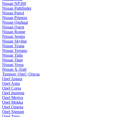
Nissan NP300
Nissan Pathfinder
Nissan Patrol
Nissan Primera
Nissan Qashqai
Nissan Quest
Nissan Rogue
Nissan Sentra
Nissan Skyline
Nissan Teana
Nissan Terrano
Nissan Tiida
Nissan Titan
Nissan Versa
Nissan X-Trail
Тюнинг Opel | Опель
Opel Antara
Opel Astra
Opel Corsa
Opel Insignia
Opel Meriva
Opel Mokka
Opel Omega
Opel Signum
Opel Tigra