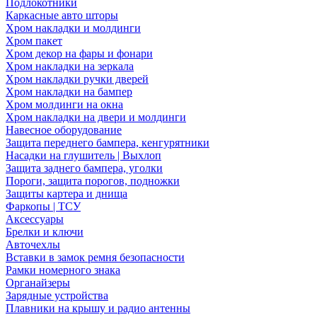
Подлокотники
Каркасные авто шторы
Хром накладки и молдинги
Хром пакет
Хром декор на фары и фонари
Хром накладки на зеркала
Хром накладки ручки дверей
Хром накладки на бампер
Хром молдинги на окна
Хром накладки на двери и молдинги
Навесное оборудование
Защита переднего бампера, кенгурятники
Насадки на глушитель | Выхлоп
Защита заднего бампера, уголки
Пороги, защита порогов, подножки
Защиты картера и днища
Фаркопы | ТСУ
Аксессуары
Брелки и ключи
Авточехлы
Вставки в замок ремня безопасности
Рамки номерного знака
Органайзеры
Зарядные устройства
Плавники на крышу и радио антенны