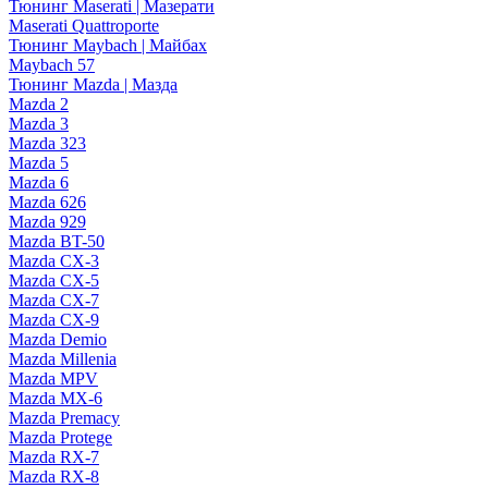
Тюнинг Maserati | Мазерати
Maserati Quattroporte
Тюнинг Maybach | Майбах
Maybach 57
Тюнинг Mazda | Мазда
Mazda 2
Mazda 3
Mazda 323
Mazda 5
Mazda 6
Mazda 626
Mazda 929
Mazda BT-50
Mazda CX-3
Mazda CX-5
Mazda CX-7
Mazda CX-9
Mazda Demio
Mazda Millenia
Mazda MPV
Mazda MX-6
Mazda Premacy
Mazda Protege
Mazda RX-7
Mazda RX-8