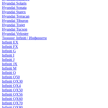
Hyundai Solaris
Hyundai Sonata
Hyundai Starex
Hyundai Terracan
Hyundai Tiburon
Hyundai Trajet
Hyundai Tucson
Hyundai Veloster
Тюнинг Infiniti | Инфинити
Infiniti EX
Infiniti FX
Infiniti G
Infiniti I
Infiniti J
Infiniti JX
Infiniti M
Infiniti Q
Infiniti Q50
Infiniti QX30
Infiniti QX4
Infiniti QX50
Infiniti QX56
Infiniti QX60
Infiniti QX70
Infiniti QX80