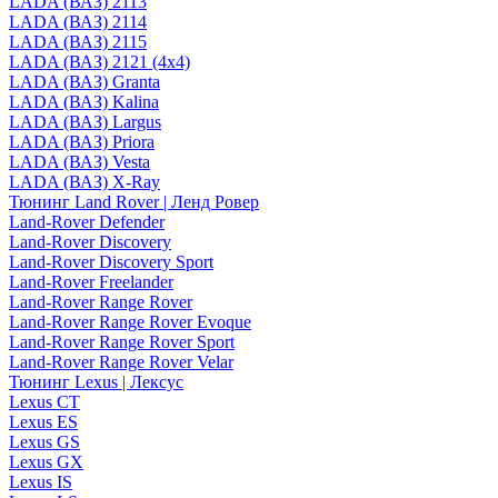
LADA (ВАЗ) 2113
LADA (ВАЗ) 2114
LADA (ВАЗ) 2115
LADA (ВАЗ) 2121 (4x4)
LADA (ВАЗ) Granta
LADA (ВАЗ) Kalina
LADA (ВАЗ) Largus
LADA (ВАЗ) Priora
LADA (ВАЗ) Vesta
LADA (ВАЗ) X-Ray
Тюнинг Land Rover | Ленд Ровер
Land-Rover Defender
Land-Rover Discovery
Land-Rover Discovery Sport
Land-Rover Freelander
Land-Rover Range Rover
Land-Rover Range Rover Evoque
Land-Rover Range Rover Sport
Land-Rover Range Rover Velar
Тюнинг Lexus | Лексус
Lexus CT
Lexus ES
Lexus GS
Lexus GX
Lexus IS