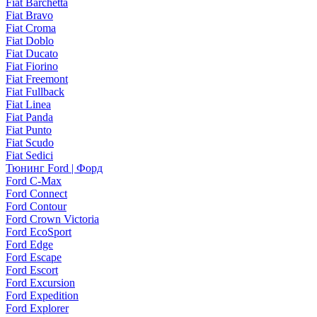
Fiat Barchetta
Fiat Bravo
Fiat Croma
Fiat Doblo
Fiat Ducato
Fiat Fiorino
Fiat Freemont
Fiat Fullback
Fiat Linea
Fiat Panda
Fiat Punto
Fiat Scudo
Fiat Sedici
Тюнинг Ford | Форд
Ford C-Max
Ford Connect
Ford Contour
Ford Crown Victoria
Ford EcoSport
Ford Edge
Ford Escape
Ford Escort
Ford Excursion
Ford Expedition
Ford Explorer