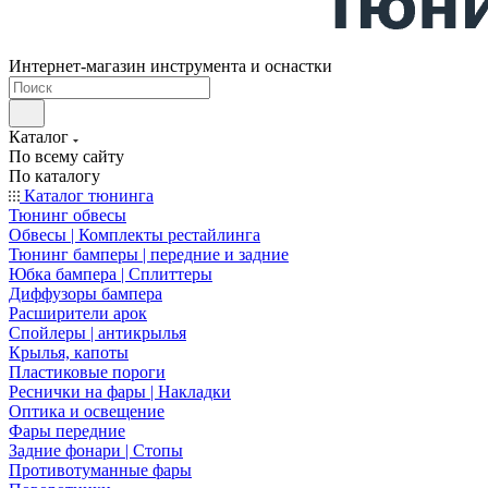
Интернет-магазин инструмента и оснастки
Каталог
По всему сайту
По каталогу
Каталог тюнинга
Тюнинг обвесы
Обвесы | Комплекты рестайлинга
Тюнинг бамперы | передние и задние
Юбка бампера | Сплиттеры
Диффузоры бампера
Расширители арок
Спойлеры | антикрылья
Крылья, капоты
Пластиковые пороги
Реснички на фары | Накладки
Оптика и освещение
Фары передние
Задние фонари | Стопы
Противотуманные фары