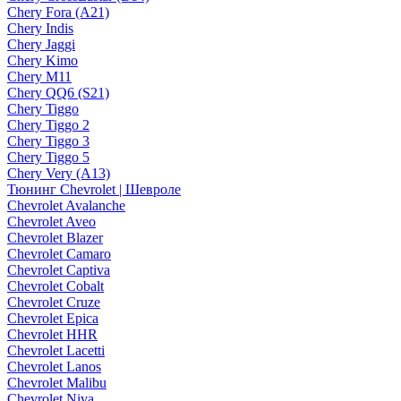
Chery Fora (A21)
Chery Indis
Chery Jaggi
Chery Kimo
Chery M11
Chery QQ6 (S21)
Chery Tiggo
Chery Tiggo 2
Chery Tiggo 3
Chery Tiggo 5
Chery Very (A13)
Тюнинг Chevrolet | Шевроле
Chevrolet Avalanche
Chevrolet Aveo
Chevrolet Blazer
Chevrolet Camaro
Chevrolet Captiva
Chevrolet Cobalt
Chevrolet Cruze
Chevrolet Epica
Chevrolet HHR
Chevrolet Lacetti
Chevrolet Lanos
Chevrolet Malibu
Chevrolet Niva