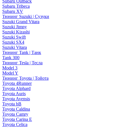
Subaru Outback
Subaru Tribeca
Subaru XV
Тюнинг Suzuki | Сузуки
Suzuki Grand Vitara
Suzuki Jimny
Suzuki Kizashi
Suzuki Swift
Suzuki SX4
Suzuki Vitara
Тюнинг Tank | Танк
Tank 300
Тюнинг Tesla | Тесла
Model 3
Model Y
Тюнинг Toyota | Тойота
Toyota 4Runner
Toyota Alphard
Toyota Auris
Toyota Avensis
Toyota bB
Toyota Caldina
Toyota Camry
Toyota Carina E
Toyota Celica