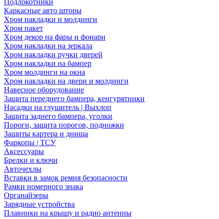
Подлокотники
Каркасные авто шторы
Хром накладки и молдинги
Хром пакет
Хром декор на фары и фонари
Хром накладки на зеркала
Хром накладки ручки дверей
Хром накладки на бампер
Хром молдинги на окна
Хром накладки на двери и молдинги
Навесное оборудование
Защита переднего бампера, кенгурятники
Насадки на глушитель | Выхлоп
Защита заднего бампера, уголки
Пороги, защита порогов, подножки
Защиты картера и днища
Фаркопы | ТСУ
Аксессуары
Брелки и ключи
Авточехлы
Вставки в замок ремня безопасности
Рамки номерного знака
Органайзеры
Зарядные устройства
Плавники на крышу и радио антенны