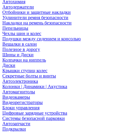
Автохимия
Автодержатели
Отбойники и защитные накладки
Удлинители ремня безопасности
Накладки на ремень безопасности
Пепельницы
Чехлы шин и колес
Подушки между сидением и консолью
Вешалки в салон
Полезное в дорогу
Шины и Диски
Колпачки на ниппель
Диски
Крышки ступиц колес
Секретные болты и винты
Автоэлектроника
Колонки | Динамики | Акустика
Автомагнитолы
Видеокамеры
Видеорегистраторы
Блоки управления
Цифровые зарядные устройства
Системы безопасной парковки
Автозапчасти
Подкрылки