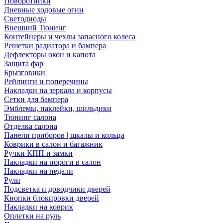
Поворотники
Дневные ходовые огни
Светодиоды
Внешний Тюнинг
Контейнеры и чехлы запасного колеса
Решетки радиатора и бампера
Дефлекторы окон и капота
Защита фар
Брызговики
Рейлинги и поперечины
Накладки на зеркала и корпусы
Сетки для бампера
Эмблемы, наклейки, шильдики
Тюнинг салона
Отделка салона
Панели приборов | шкалы и кольца
Коврики в салон и багажник
Ручки КПП и замки
Накладки на пороги в салон
Накладки на педали
Рули
Подсветка и доводчики дверей
Кнопки блокировки дверей
Накладки на коврик
Оплетки на руль