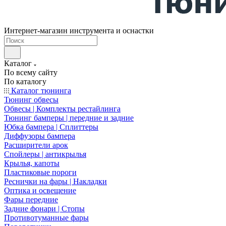
Интернет-магазин инструмента и оснастки
Каталог
По всему сайту
По каталогу
Каталог тюнинга
Тюнинг обвесы
Обвесы | Комплекты рестайлинга
Тюнинг бамперы | передние и задние
Юбка бампера | Сплиттеры
Диффузоры бампера
Расширители арок
Спойлеры | антикрылья
Крылья, капоты
Пластиковые пороги
Реснички на фары | Накладки
Оптика и освещение
Фары передние
Задние фонари | Стопы
Противотуманные фары