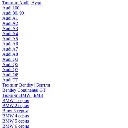
Тюнинг Audi | Ауди
Audi 100
Audi 80, 90
Audi A1
Audi A2
Audi A3
Audi A4
Audi A5
Audi A6
Audi A7
Audi A8
Audi Q3
Audi Q5
Audi Q7
Audi Q8
Audi TT
Тюнинг Bentley | Бентли
Bentley Continental GT
Тюнинг BMW | БМВ
BMW 1 серия
BMW 2 серия
Bmw 3 серия
BMW 4 серия
BMW 5 серия
BMW 6 серия