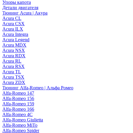
Упоры капота
Детали двигателя
Тюнинг Acura | Акура
Acura CL
Acura CSX
Acura ILX
Acura Integra
Acura Legend
Acura MDX
Acura NSX
Acura RDX
Acura RL
Acura RSX
Acura TL
Acura TSX
Acura ZDX
Тюнинг Alfa-Romeo | Альфа Ромео
Alfa-Romeo 147
Alfa-Romeo 156
Alfa-Romeo 159
Alfa-Romeo 166
Alfa-Romeo 4C
Alfa-Romeo Giulietta
Alfa-Romeo MiTo
Alfa-Romeo Spider