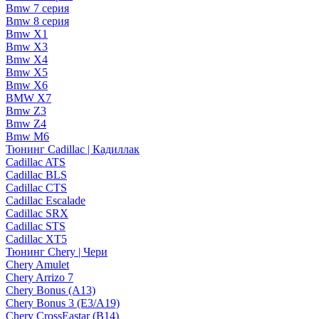
Bmw 7 серия
Bmw 8 серия
Bmw X1
Bmw X3
Bmw X4
Bmw X5
Bmw X6
BMW X7
Bmw Z3
Bmw Z4
Bmw М6
Тюнинг Cadillac | Кадиллак
Cadillac ATS
Cadillac BLS
Cadillac CTS
Cadillac Escalade
Cadillac SRX
Cadillac STS
Cadillac XT5
Тюнинг Chery | Чери
Chery Amulet
Chery Arrizo 7
Chery Bonus (A13)
Chery Bonus 3 (E3/A19)
Chery CrossEastar (B14)