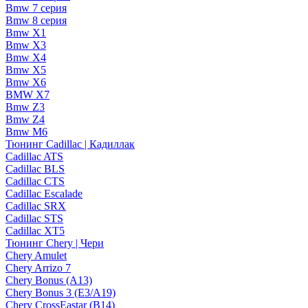
Bmw 7 серия
Bmw 8 серия
Bmw X1
Bmw X3
Bmw X4
Bmw X5
Bmw X6
BMW X7
Bmw Z3
Bmw Z4
Bmw М6
Тюнинг Cadillac | Кадиллак
Cadillac ATS
Cadillac BLS
Cadillac CTS
Cadillac Escalade
Cadillac SRX
Cadillac STS
Cadillac XT5
Тюнинг Chery | Чери
Chery Amulet
Chery Arrizo 7
Chery Bonus (A13)
Chery Bonus 3 (E3/A19)
Chery CrossEastar (B14)