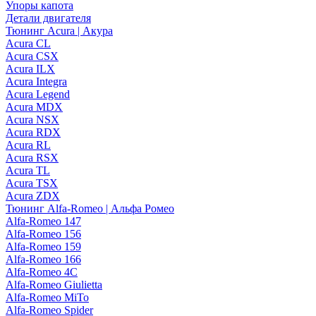
Упоры капота
Детали двигателя
Тюнинг Acura | Акура
Acura CL
Acura CSX
Acura ILX
Acura Integra
Acura Legend
Acura MDX
Acura NSX
Acura RDX
Acura RL
Acura RSX
Acura TL
Acura TSX
Acura ZDX
Тюнинг Alfa-Romeo | Альфа Ромео
Alfa-Romeo 147
Alfa-Romeo 156
Alfa-Romeo 159
Alfa-Romeo 166
Alfa-Romeo 4C
Alfa-Romeo Giulietta
Alfa-Romeo MiTo
Alfa-Romeo Spider