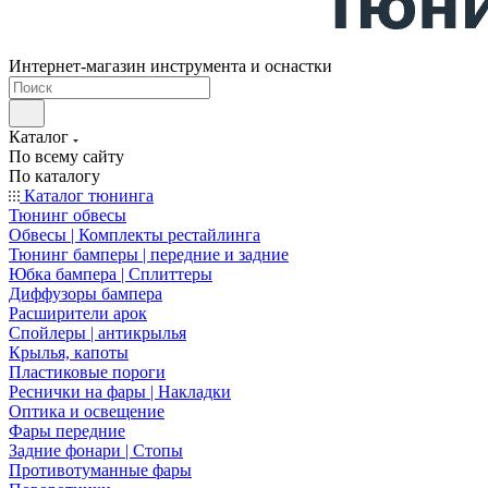
Интернет-магазин инструмента и оснастки
Каталог
По всему сайту
По каталогу
Каталог тюнинга
Тюнинг обвесы
Обвесы | Комплекты рестайлинга
Тюнинг бамперы | передние и задние
Юбка бампера | Сплиттеры
Диффузоры бампера
Расширители арок
Спойлеры | антикрылья
Крылья, капоты
Пластиковые пороги
Реснички на фары | Накладки
Оптика и освещение
Фары передние
Задние фонари | Стопы
Противотуманные фары