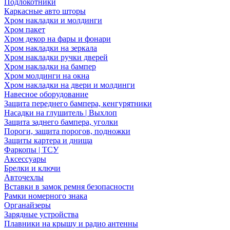
Подлокотники
Каркасные авто шторы
Хром накладки и молдинги
Хром пакет
Хром декор на фары и фонари
Хром накладки на зеркала
Хром накладки ручки дверей
Хром накладки на бампер
Хром молдинги на окна
Хром накладки на двери и молдинги
Навесное оборудование
Защита переднего бампера, кенгурятники
Насадки на глушитель | Выхлоп
Защита заднего бампера, уголки
Пороги, защита порогов, подножки
Защиты картера и днища
Фаркопы | ТСУ
Аксессуары
Брелки и ключи
Авточехлы
Вставки в замок ремня безопасности
Рамки номерного знака
Органайзеры
Зарядные устройства
Плавники на крышу и радио антенны