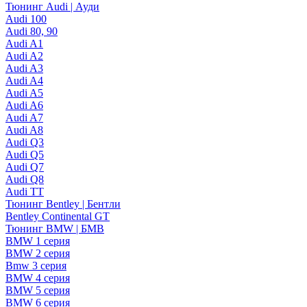
Тюнинг Audi | Ауди
Audi 100
Audi 80, 90
Audi A1
Audi A2
Audi A3
Audi A4
Audi A5
Audi A6
Audi A7
Audi A8
Audi Q3
Audi Q5
Audi Q7
Audi Q8
Audi TT
Тюнинг Bentley | Бентли
Bentley Continental GT
Тюнинг BMW | БМВ
BMW 1 серия
BMW 2 серия
Bmw 3 серия
BMW 4 серия
BMW 5 серия
BMW 6 серия