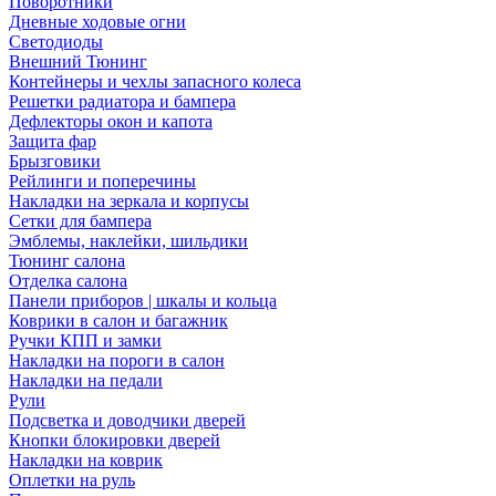
Поворотники
Дневные ходовые огни
Светодиоды
Внешний Тюнинг
Контейнеры и чехлы запасного колеса
Решетки радиатора и бампера
Дефлекторы окон и капота
Защита фар
Брызговики
Рейлинги и поперечины
Накладки на зеркала и корпусы
Сетки для бампера
Эмблемы, наклейки, шильдики
Тюнинг салона
Отделка салона
Панели приборов | шкалы и кольца
Коврики в салон и багажник
Ручки КПП и замки
Накладки на пороги в салон
Накладки на педали
Рули
Подсветка и доводчики дверей
Кнопки блокировки дверей
Накладки на коврик
Оплетки на руль