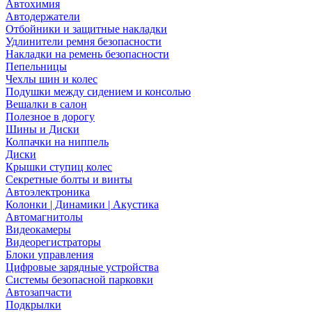
Автохимия
Автодержатели
Отбойники и защитные накладки
Удлинители ремня безопасности
Накладки на ремень безопасности
Пепельницы
Чехлы шин и колес
Подушки между сидением и консолью
Вешалки в салон
Полезное в дорогу
Шины и Диски
Колпачки на ниппель
Диски
Крышки ступиц колес
Секретные болты и винты
Автоэлектроника
Колонки | Динамики | Акустика
Автомагнитолы
Видеокамеры
Видеорегистраторы
Блоки управления
Цифровые зарядные устройства
Системы безопасной парковки
Автозапчасти
Подкрылки