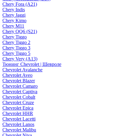
Chery Fora (A21)
Chery Indis
Chery Jaggi
Chery Kimo
Chery M11
Chery QQ6 (S21)
Chery Tiggo
Chery Tiggo 2
Chery Tiggo 3
Chery Tiggo 5
Chery Very (A13)
Тюнинг Chevrolet | Шевроле
Chevrolet Avalanche
Chevrolet Aveo
Chevrolet Blazer
Chevrolet Camaro
Chevrolet Captiva
Chevrolet Cobalt
Chevrolet Cruze
Chevrolet Epica
Chevrolet HHR
Chevrolet Lacetti
Chevrolet Lanos
Chevrolet Malibu
Chevrolet Niva