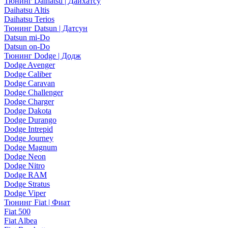
Тюнинг Daihatsu | Дайхатсу
Daihatsu Altis
Daihatsu Terios
Тюнинг Datsun | Датсун
Datsun mi-Do
Datsun on-Do
Тюнинг Dodge | Додж
Dodge Avenger
Dodge Caliber
Dodge Caravan
Dodge Challenger
Dodge Charger
Dodge Dakota
Dodge Durango
Dodge Intrepid
Dodge Journey
Dodge Magnum
Dodge Neon
Dodge Nitro
Dodge RAM
Dodge Stratus
Dodge Viper
Тюнинг Fiat | Фиат
Fiat 500
Fiat Albea