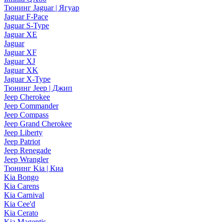
Тюнинг Jaguar | Ягуар
Jaguar F-Pace
Jaguar S-Type
Jaguar XE
Jaguar
Jaguar XF
Jaguar XJ
Jaguar XK
Jaguar X-Type
Тюнинг Jeep | Джип
Jeep Cherokee
Jeep Commander
Jeep Compass
Jeep Grand Cherokee
Jeep Liberty
Jeep Patriot
Jeep Renegade
Jeep Wrangler
Тюнинг Kia | Киа
Kia Bongo
Kia Carens
Kia Carnival
Kia Cee'd
Kia Cerato
Kia Magentis