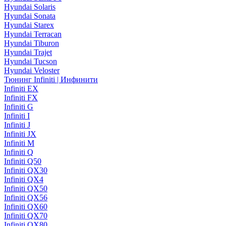
Hyundai Solaris
Hyundai Sonata
Hyundai Starex
Hyundai Terracan
Hyundai Tiburon
Hyundai Trajet
Hyundai Tucson
Hyundai Veloster
Тюнинг Infiniti | Инфинити
Infiniti EX
Infiniti FX
Infiniti G
Infiniti I
Infiniti J
Infiniti JX
Infiniti M
Infiniti Q
Infiniti Q50
Infiniti QX30
Infiniti QX4
Infiniti QX50
Infiniti QX56
Infiniti QX60
Infiniti QX70
Infiniti QX80