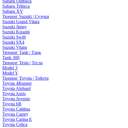
Subaru Outback
Subaru Tribeca
Subaru XV
Тюнинг Suzuki | Сузуки
Suzuki Grand Vitara
Suzuki Jimny
Suzuki Kizashi
Suzuki Swift
Suzuki SX4
Suzuki Vitara
Тюнинг Tank | Танк
Tank 300
Тюнинг Tesla | Тесла
Model 3
Model Y
Тюнинг Toyota | Тойота
Toyota 4Runner
Toyota Alphard
Toyota Auris
Toyota Avensis
Toyota bB
Toyota Caldina
Toyota Camry
Toyota Carina E
Toyota Celica