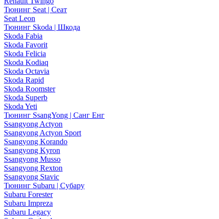
Renault Twingo
Тюнинг Seat | Сеат
Seat Leon
Тюнинг Skoda | Шкода
Skoda Fabia
Skoda Favorit
Skoda Felicia
Skoda Kodiaq
Skoda Octavia
Skoda Rapid
Skoda Roomster
Skoda Superb
Skoda Yeti
Тюнинг SsangYong | Санг Енг
Ssangyong Actyon
Ssangyong Actyon Sport
Ssangyong Korando
Ssangyong Kyron
Ssangyong Musso
Ssangyong Rexton
Ssangyong Stavic
Тюнинг Subaru | Субару
Subaru Forester
Subaru Impreza
Subaru Legacy