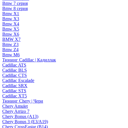
Bmw 7 серия
Bmw 8 серия
Bmw X1
Bmw X3
Bmw X4
Bmw X5
Bmw X6
BMW X7
Bmw Z3
Bmw Z4
Bmw М6
Тюнинг Cadillac | Кадиллак
Cadillac ATS
Cadillac BLS
Cadillac CTS
Cadillac Escalade
Cadillac SRX
Cadillac STS
Cadillac XT5
Тюнинг Chery | Чери
Chery Amulet
Chery Arrizo 7
Chery Bonus (A13)
Chery Bonus 3 (E3/A19)
Chery CrossEastar (B14)