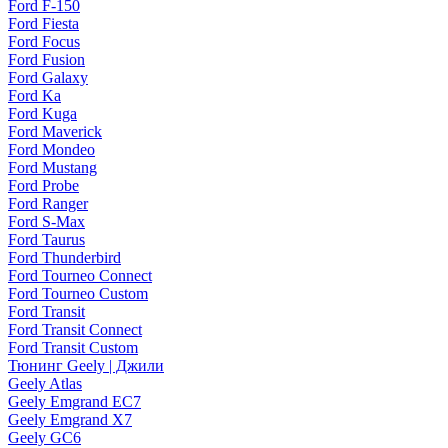
Ford F-150
Ford Fiesta
Ford Focus
Ford Fusion
Ford Galaxy
Ford Ka
Ford Kuga
Ford Maverick
Ford Mondeo
Ford Mustang
Ford Probe
Ford Ranger
Ford S-Max
Ford Taurus
Ford Thunderbird
Ford Tourneo Connect
Ford Tourneo Custom
Ford Transit
Ford Transit Connect
Ford Transit Custom
Тюнинг Geely | Джили
Geely Atlas
Geely Emgrand EC7
Geely Emgrand X7
Geely GC6