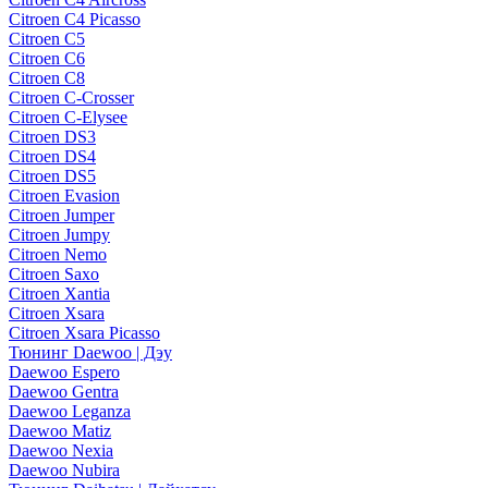
Citroen C4 Picasso
Citroen C5
Citroen C6
Citroen C8
Citroen C-Crosser
Citroen C-Elysee
Citroen DS3
Citroen DS4
Citroen DS5
Citroen Evasion
Citroen Jumper
Citroen Jumpy
Citroen Nemo
Citroen Saxo
Citroen Xantia
Citroen Xsara
Citroen Xsara Picasso
Тюнинг Daewoo | Дэу
Daewoo Espero
Daewoo Gentra
Daewoo Leganza
Daewoo Matiz
Daewoo Nexia
Daewoo Nubira