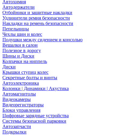
Автохимия
Автодержатели
Отбойники и защитные накладки
Удлинители ремня безопасности
Накладки на ремень безопасности
Пепельницы
Чехлы шин и колес
Подушки между сидением и консолью
Вешалки в салон
Полезное в дорогу
Шины и Диски
Колпачки на ниппель
Диски
Крышки ступиц колес
Секретные болты и винты
Автоэлектроника
Колонки | Динамики | Акустика
Автомагнитолы
Видеокамеры
Видеорегистраторы
Блоки управления
Цифровые зарядные устройства
Системы безопасной парковки
Автозапчасти
Подкрылки