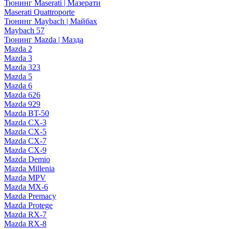
Тюнинг Maserati | Мазерати
Maserati Quattroporte
Тюнинг Maybach | Майбах
Maybach 57
Тюнинг Mazda | Мазда
Mazda 2
Mazda 3
Mazda 323
Mazda 5
Mazda 6
Mazda 626
Mazda 929
Mazda BT-50
Mazda CX-3
Mazda CX-5
Mazda CX-7
Mazda CX-9
Mazda Demio
Mazda Millenia
Mazda MPV
Mazda MX-6
Mazda Premacy
Mazda Protege
Mazda RX-7
Mazda RX-8