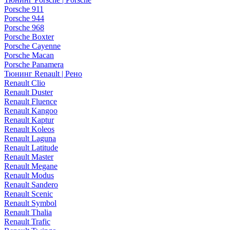
Porsche 911
Porsche 944
Porsche 968
Porsche Boxter
Porsche Cayenne
Porsche Macan
Porsche Panamera
Тюнинг Renault | Рено
Renault Clio
Renault Duster
Renault Fluence
Renault Kangoo
Renault Kaptur
Renault Koleos
Renault Laguna
Renault Latitude
Renault Master
Renault Megane
Renault Modus
Renault Sandero
Renault Scenic
Renault Symbol
Renault Thalia
Renault Trafic