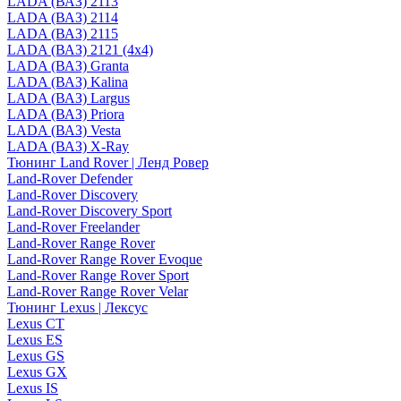
LADA (ВАЗ) 2113
LADA (ВАЗ) 2114
LADA (ВАЗ) 2115
LADA (ВАЗ) 2121 (4x4)
LADA (ВАЗ) Granta
LADA (ВАЗ) Kalina
LADA (ВАЗ) Largus
LADA (ВАЗ) Priora
LADA (ВАЗ) Vesta
LADA (ВАЗ) X-Ray
Тюнинг Land Rover | Ленд Ровер
Land-Rover Defender
Land-Rover Discovery
Land-Rover Discovery Sport
Land-Rover Freelander
Land-Rover Range Rover
Land-Rover Range Rover Evoque
Land-Rover Range Rover Sport
Land-Rover Range Rover Velar
Тюнинг Lexus | Лексус
Lexus CT
Lexus ES
Lexus GS
Lexus GX
Lexus IS