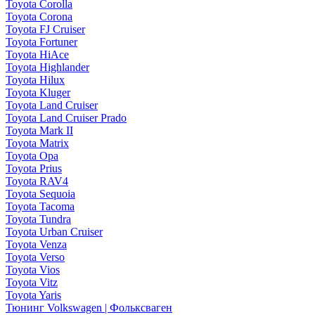
Toyota Corolla
Toyota Corona
Toyota FJ Cruiser
Toyota Fortuner
Toyota HiAce
Toyota Highlander
Toyota Hilux
Toyota Kluger
Toyota Land Cruiser
Toyota Land Cruiser Prado
Toyota Mark II
Toyota Matrix
Toyota Opa
Toyota Prius
Toyota RAV4
Toyota Sequoia
Toyota Tacoma
Toyota Tundra
Toyota Urban Cruiser
Toyota Venza
Toyota Verso
Toyota Vios
Toyota Vitz
Toyota Yaris
Тюнинг Volkswagen | Фольксваген