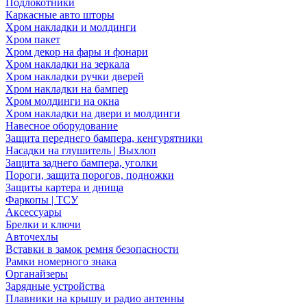
Подлокотники
Каркасные авто шторы
Хром накладки и молдинги
Хром пакет
Хром декор на фары и фонари
Хром накладки на зеркала
Хром накладки ручки дверей
Хром накладки на бампер
Хром молдинги на окна
Хром накладки на двери и молдинги
Навесное оборудование
Защита переднего бампера, кенгурятники
Насадки на глушитель | Выхлоп
Защита заднего бампера, уголки
Пороги, защита порогов, подножки
Защиты картера и днища
Фаркопы | ТСУ
Аксессуары
Брелки и ключи
Авточехлы
Вставки в замок ремня безопасности
Рамки номерного знака
Органайзеры
Зарядные устройства
Плавники на крышу и радио антенны