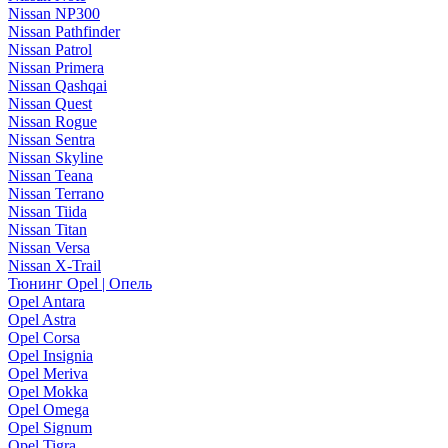
Nissan NP300
Nissan Pathfinder
Nissan Patrol
Nissan Primera
Nissan Qashqai
Nissan Quest
Nissan Rogue
Nissan Sentra
Nissan Skyline
Nissan Teana
Nissan Terrano
Nissan Tiida
Nissan Titan
Nissan Versa
Nissan X-Trail
Тюнинг Opel | Опель
Opel Antara
Opel Astra
Opel Corsa
Opel Insignia
Opel Meriva
Opel Mokka
Opel Omega
Opel Signum
Opel Tigra