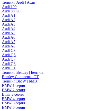
Тюнинг Audi | Ауди
Audi 100
Audi 80, 90
Audi A1
Audi A2
Audi A3
Audi A4
Audi A5
Audi A6
Audi A7
Audi A8
Audi Q3
Audi Q5
Audi Q7
Audi Q8
Audi TT
Тюнинг Bentley | Бентли
Bentley Continental GT
Тюнинг BMW | БМВ
BMW 1 серия
BMW 2 серия
Bmw 3 серия
BMW 4 серия
BMW 5 серия
BMW 6 серия