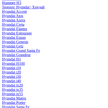
Hummer H3
Тюнинг Hyundai | Хендай
Hyundai Accent
Hyundai Atos
Hyundai Azera
Hyundai Creta
Hyundai Elantra
Hyundai Entourage
Hyundai Equus
Hyundai Genesis
Hyundai Getz
Hyundai Grand Santa Fe
Hyundai Grandeur
Hyundai H1
Hyundai H100
Hyundai i10
Hyundai i20
Hyundai i30
Hyundai i40
Hyundai ix20
Hyundai ix35
Hyundai ix55
Hyundai Matrix
Hyundai Porter
Hyundai Santa Fe