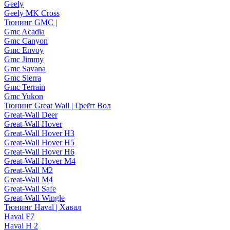
Geely
Geely MK Cross
Тюнинг GMC |
Gmc Acadia
Gmc Canyon
Gmc Envoy
Gmc Jimmy
Gmc Savana
Gmc Sierra
Gmc Terrain
Gmc Yukon
Тюнинг Great Wall | Грейт Вол
Great-Wall Deer
Great-Wall Hover
Great-Wall Hover H3
Great-Wall Hover H5
Great-Wall Hover H6
Great-Wall Hover M4
Great-Wall M2
Great-Wall M4
Great-Wall Safe
Great-Wall Wingle
Тюнинг Haval | Хавал
Haval F7
Haval H 2