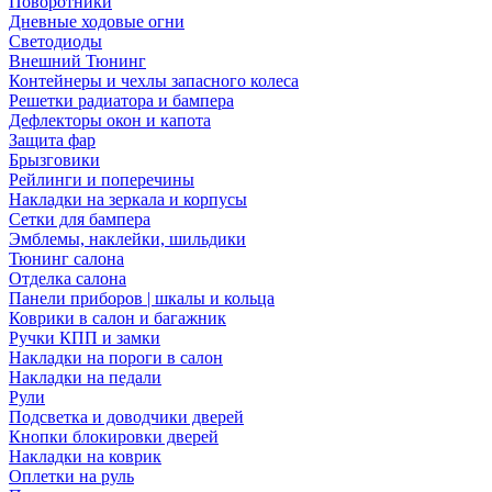
Поворотники
Дневные ходовые огни
Светодиоды
Внешний Тюнинг
Контейнеры и чехлы запасного колеса
Решетки радиатора и бампера
Дефлекторы окон и капота
Защита фар
Брызговики
Рейлинги и поперечины
Накладки на зеркала и корпусы
Сетки для бампера
Эмблемы, наклейки, шильдики
Тюнинг салона
Отделка салона
Панели приборов | шкалы и кольца
Коврики в салон и багажник
Ручки КПП и замки
Накладки на пороги в салон
Накладки на педали
Рули
Подсветка и доводчики дверей
Кнопки блокировки дверей
Накладки на коврик
Оплетки на руль