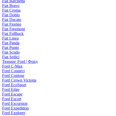
Fiat Barchetta
Fiat Bravo
Fiat Croma
Fiat Doblo
Fiat Ducato
Fiat Fiorino
Fiat Freemont
Fiat Fullback
Fiat Linea
Fiat Panda
Fiat Punto
Fiat Scudo
Fiat Sedici
Тюнинг Ford | Форд
Ford C-Max
Ford Connect
Ford Contour
Ford Crown Victoria
Ford EcoSport
Ford Edge
Ford Escape
Ford Escort
Ford Excursion
Ford Expedition
Ford Explorer