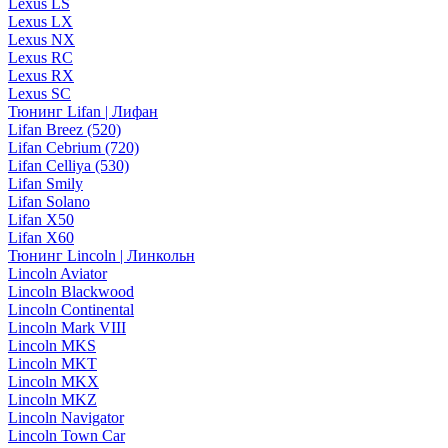
Lexus LS
Lexus LX
Lexus NX
Lexus RC
Lexus RX
Lexus SC
Тюнинг Lifan | Лифан
Lifan Breez (520)
Lifan Cebrium (720)
Lifan Celliya (530)
Lifan Smily
Lifan Solano
Lifan X50
Lifan X60
Тюнинг Lincoln | Линкольн
Lincoln Aviator
Lincoln Blackwood
Lincoln Continental
Lincoln Mark VIII
Lincoln MKS
Lincoln MKT
Lincoln MKX
Lincoln MKZ
Lincoln Navigator
Lincoln Town Car