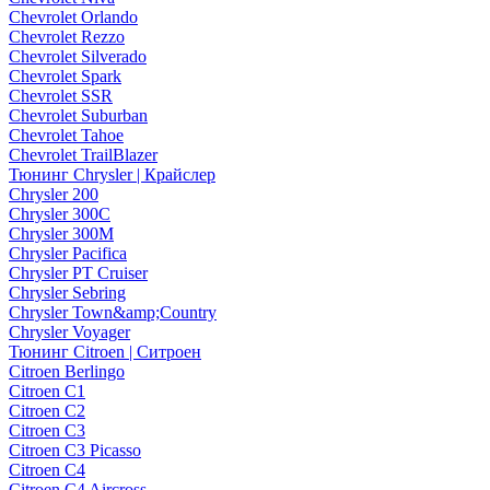
Chevrolet Orlando
Chevrolet Rezzo
Chevrolet Silverado
Chevrolet Spark
Chevrolet SSR
Chevrolet Suburban
Chevrolet Tahoe
Chevrolet TrailBlazer
Тюнинг Chrysler | Крайслер
Chrysler 200
Chrysler 300C
Chrysler 300M
Chrysler Pacifica
Chrysler PT Cruiser
Chrysler Sebring
Chrysler Town&amp;Country
Chrysler Voyager
Тюнинг Citroen | Ситроен
Citroen Berlingo
Citroen C1
Citroen C2
Citroen C3
Citroen C3 Picasso
Citroen C4
Citroen C4 Aircross