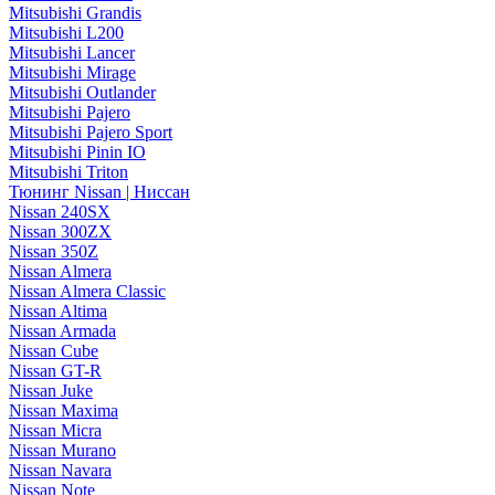
Mitsubishi Grandis
Mitsubishi L200
Mitsubishi Lancer
Mitsubishi Mirage
Mitsubishi Outlander
Mitsubishi Pajero
Mitsubishi Pajero Sport
Mitsubishi Pinin IO
Mitsubishi Triton
Тюнинг Nissan | Ниссан
Nissan 240SX
Nissan 300ZX
Nissan 350Z
Nissan Almera
Nissan Almera Classic
Nissan Altima
Nissan Armada
Nissan Cube
Nissan GT-R
Nissan Juke
Nissan Maxima
Nissan Micra
Nissan Murano
Nissan Navara
Nissan Note