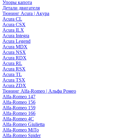
Упоры капота
Детали двигателя
Тюнинг Acura | Акура
Acura CL
Acura CSX
Acura ILX
Acura Integra
Acura Legend
Acura MDX
Acura NSX
Acura RDX
Acura RL
Acura RSX
Acura TL
Acura TSX
Acura ZDX
Тюнинг Alfa-Romeo | Альфа Ромео
Alfa-Romeo 147
Alfa-Romeo 156
Alfa-Romeo 159
Alfa-Romeo 166
Alfa-Romeo 4C
Alfa-Romeo Giulietta
Alfa-Romeo MiTo
Alfa-Romeo Spider