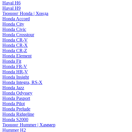
Haval H6
Haval H9
Тюнинг Honda | Хонда
Honda Accord
Honda City
Honda Civic
Honda Crosstour
Honda CR-V
Honda CR-X
Honda CR-Z
Honda Element
Honda Fit
Honda FR-V
Honda HR-V
Honda Insight
Honda Integra, RS-X
Honda Jazz
Honda Odyssey
Honda Pasport
Honda Pilot
Honda Prelude
Honda Ridgeline
Honda S2000
Тюнинг Hummer | Хаммер
Hummer H2