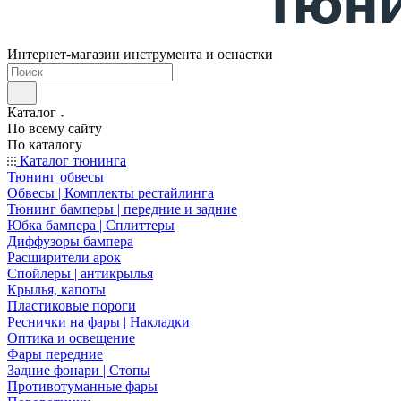
Интернет-магазин инструмента и оснастки
Каталог
По всему сайту
По каталогу
Каталог тюнинга
Тюнинг обвесы
Обвесы | Комплекты рестайлинга
Тюнинг бамперы | передние и задние
Юбка бампера | Сплиттеры
Диффузоры бампера
Расширители арок
Спойлеры | антикрылья
Крылья, капоты
Пластиковые пороги
Реснички на фары | Накладки
Оптика и освещение
Фары передние
Задние фонари | Стопы
Противотуманные фары