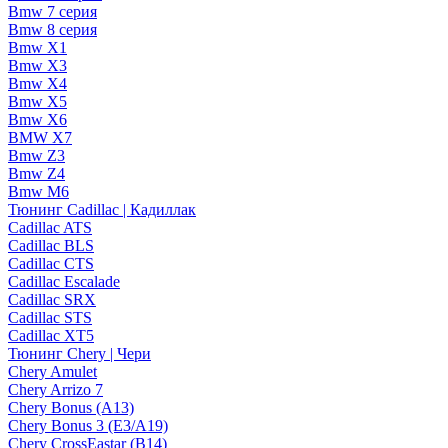
Bmw 7 серия
Bmw 8 серия
Bmw X1
Bmw X3
Bmw X4
Bmw X5
Bmw X6
BMW X7
Bmw Z3
Bmw Z4
Bmw М6
Тюнинг Cadillac | Кадиллак
Cadillac ATS
Cadillac BLS
Cadillac CTS
Cadillac Escalade
Cadillac SRX
Cadillac STS
Cadillac XT5
Тюнинг Chery | Чери
Chery Amulet
Chery Arrizo 7
Chery Bonus (A13)
Chery Bonus 3 (E3/A19)
Chery CrossEastar (B14)