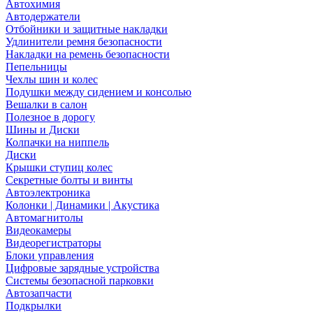
Автохимия
Автодержатели
Отбойники и защитные накладки
Удлинители ремня безопасности
Накладки на ремень безопасности
Пепельницы
Чехлы шин и колес
Подушки между сидением и консолью
Вешалки в салон
Полезное в дорогу
Шины и Диски
Колпачки на ниппель
Диски
Крышки ступиц колес
Секретные болты и винты
Автоэлектроника
Колонки | Динамики | Акустика
Автомагнитолы
Видеокамеры
Видеорегистраторы
Блоки управления
Цифровые зарядные устройства
Системы безопасной парковки
Автозапчасти
Подкрылки