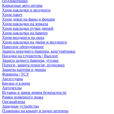
Подлокотники
Каркасные авто шторы
Хром накладки и молдинги
Хром пакет
Хром декор на фары и фонари
Хром накладки на зеркала
Хром накладки ручки дверей
Хром накладки на бампер
Хром молдинги на окна
Хром накладки на двери и молдинги
Навесное оборудование
Защита переднего бампера, кенгурятники
Насадки на глушитель | Выхлоп
Защита заднего бампера, уголки
Пороги, защита порогов, подножки
Защиты картера и днища
Фаркопы | ТСУ
Аксессуары
Брелки и ключи
Авточехлы
Вставки в замок ремня безопасности
Рамки номерного знака
Органайзеры
Зарядные устройства
Плавники на крышу и радио антенны