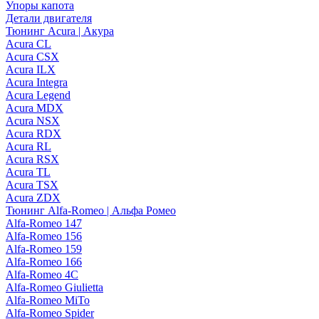
Упоры капота
Детали двигателя
Тюнинг Acura | Акура
Acura CL
Acura CSX
Acura ILX
Acura Integra
Acura Legend
Acura MDX
Acura NSX
Acura RDX
Acura RL
Acura RSX
Acura TL
Acura TSX
Acura ZDX
Тюнинг Alfa-Romeo | Альфа Ромео
Alfa-Romeo 147
Alfa-Romeo 156
Alfa-Romeo 159
Alfa-Romeo 166
Alfa-Romeo 4C
Alfa-Romeo Giulietta
Alfa-Romeo MiTo
Alfa-Romeo Spider