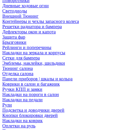
Поворотники
Дневные ходовые огни
Светодиоды
Внешний Тюнинг
Контейнеры и чехлы запасного колеса
Решетки радиатора и бампера
Дефлекторы окон и капота
Защита фар
Брызговики
Рейлинги и поперечины
Накладки на зеркала и корпусы
Сетки для бампера
Эмблемы, наклейки, шильдики
Тюнинг салона
Отделка салона
Панели приборов | шкалы и кольца
Коврики в салон и багажник
Ручки КПП и замки
Накладки на пороги в салон
Накладки на педали
Рули
Подсветка и доводчики дверей
Кнопки блокировки дверей
Накладки на коврик
Оплетки на руль