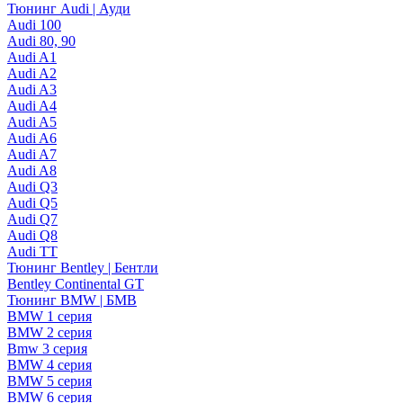
Тюнинг Audi | Ауди
Audi 100
Audi 80, 90
Audi A1
Audi A2
Audi A3
Audi A4
Audi A5
Audi A6
Audi A7
Audi A8
Audi Q3
Audi Q5
Audi Q7
Audi Q8
Audi TT
Тюнинг Bentley | Бентли
Bentley Continental GT
Тюнинг BMW | БМВ
BMW 1 серия
BMW 2 серия
Bmw 3 серия
BMW 4 серия
BMW 5 серия
BMW 6 серия