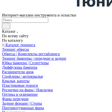
Интернет-магазин инструмента и оснастки
Каталог
По всему сайту
По каталогу
Каталог тюнинга
Тюнинг обвесы
Обвесы | Комплекты рестайлинга
Тюнинг бамперы | передние и задние
Юбка бампера | Сплиттеры
Диффузоры бампера
Расширители арок
Спойлеры | антикрылья
Крылья, капоты
Пластиковые пороги
Реснички на фары | Накладки
Оптика и освещение
Фары передние
Задние фонари | Стопы
Противотуманные фары